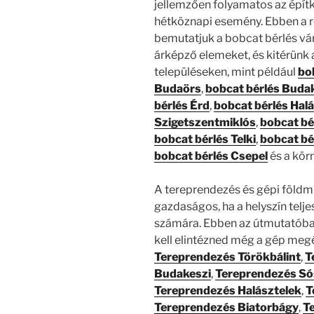
jellemzően folyamatos az épí
hétköznapi esemény. Ebben a r
bemutatjuk a bobcat bérlés vár
árképző elemeket, és kitérünk ar
településeken, mint például
bo
Budaörs
,
bobcat bérlés Buda
bérlés Érd
,
bobcat bérlés Hal
Szigetszentmiklós
,
bobcat bé
bobcat bérlés Telki
,
bobcat bé
bobcat bérlés Csepel
és a kör
A tereprendezés és gépi földm
gazdaságos, ha a helyszín telj
számára. Ebben az útmutatóban
kell elintézned még a gép megér
Tereprendezés Törökbálint
,
T
Budakeszi
,
Tereprendezés Só
Tereprendezés Halásztelek
,
T
Tereprendezés Biatorbágy
,
T