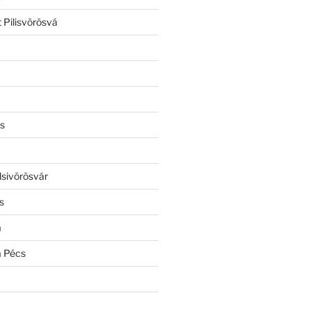
 Pilisvörösvá
s
lsivörösvár
s
a
a Pécs