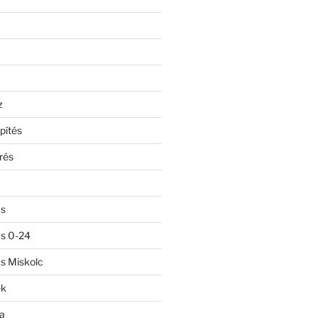
z
pítés
rés
ás
ás 0-24
ás Miskolc
ek
a