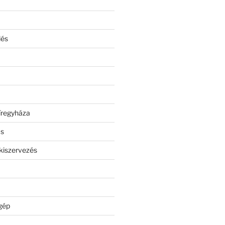
lés
íregyháza
ás
kiszervezés
gép