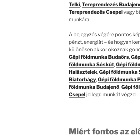
Telki
,
Tereprendezés Budajen
Tereprendezés Csepel
vagy bá
munkára.
A bejegyzés végére pontos képe
pénzt, energiát – és hogyan ker
különösen akkor okoznak gond
Gépi földmunka Budaörs
,
Gép
földmunka Sóskút
,
Gépi föld
Halásztelek
,
Gépi földmunka 
Biatorbágy
,
Gépi földmunka 
földmunka Budajenő
,
Gépi f
Csepel
jellegű munkát végzel.
Miért fontos az e