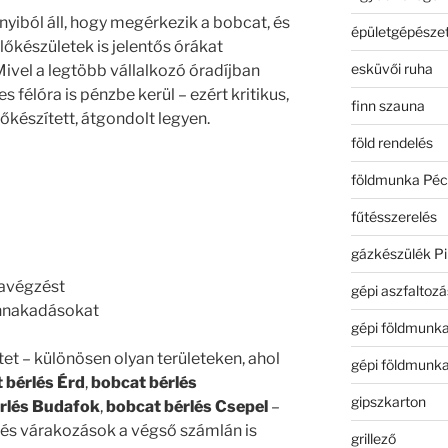
yiból áll, hogy megérkezik a bobcat, és
épületgépészet
lőkészületek is jelentős órákat
esküvői ruha
Mivel a legtöbb vállalkozó óradíjban
 félóra is pénzbe kerül – ezért kritikus,
finn szauna
őkészített, átgondolt legyen.
föld rendelés
földmunka Péc
fűtésszerelés
gázkészülék Pi
avégzést
gépi aszfaltozá
ennakadásokat
gépi földmunk
et – különösen olyan területeken, ahol
gépi földmunk
 bérlés Érd
,
bobcat bérlés
gipszkarton
rlés Budafok
,
bobcat bérlés Csepel
–
 és várakozások a végső számlán is
grillező