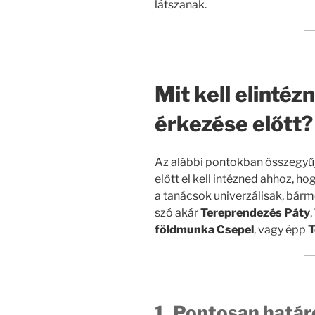
látszanak.
Mit kell elinté
érkezése előtt?
Az alábbi pontokban összegyűj
előtt el kell intézned ahhoz, 
a tanácsok univerzálisak, bárm
szó akár
Tereprendezés Páty
,
földmunka Csepel
, vagy épp
T
1. Pontosan határ