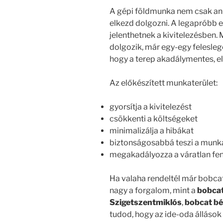
A gépi földmunka nem csak ann
elkezd dolgozni. A legapróbb e
jelenthetnek a kivitelezésben. 
dolgozik, már egy-egy felesleges
hogy a terep akadálymentes, el
Az előkészített munkaterület:
gyorsítja a kivitelezést
csökkenti a költségeket
minimalizálja a hibákat
biztonságosabbá teszi a munk
megakadályozza a váratlan f
Ha valaha rendeltél már bobcat
nagy a forgalom, mint a
bobcat
Szigetszentmiklós
,
bobcat bé
tudod, hogy az ide-oda állások