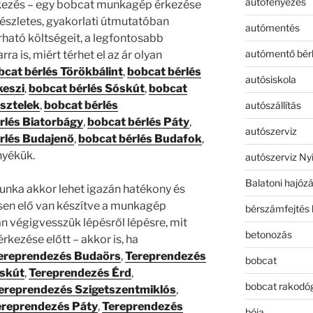
autófényezés
tkezés – egy bobcat munkagép érkezése
észletes, gyakorlati útmutatóban
autómentés
ható költségeit, a legfontosabb
autómentő bér
ra is, miért térhet el az ár olyan
bcat bérlés Törökbálint
,
bobcat bérlés
autósiskola
keszi
,
bobcat bérlés Sóskút
,
bobcat
ásztelek
,
bobcat bérlés
autószállítás
rlés Biatorbágy
,
bobcat bérlés Páty
,
autószerviz
rlés Budajenő
,
bobcat bérlés Budafok
,
nyékük.
autószerviz Ny
Balatoni hajóz
unka akkor lehet igazán hatékony és
esen elő van készítve a munkagép
bérszámfejtés 
 végigvesszük lépésről lépésre, mit
betonozás
kezése előtt – akkor is, ha
ereprendezés Budaörs
,
Tereprendezés
bobcat
skút
,
Tereprendezés Érd
,
bobcat rakodó
ereprendezés Szigetszentmiklós
,
ereprendezés Páty
,
Tereprendezés
bója