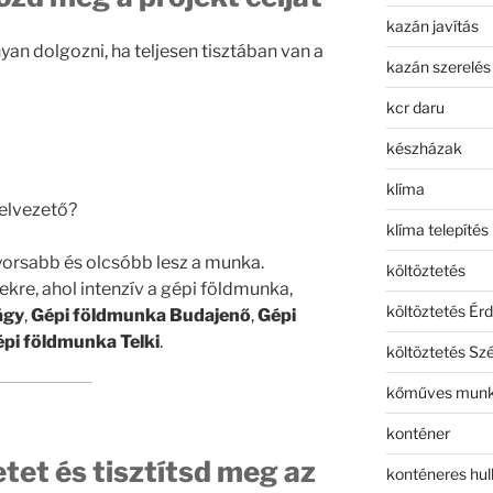
kazán javítás
an dolgozni, ha teljesen tisztában van a
kazán szerelés
kcr daru
készházak
klíma
zelvezető?
klíma telepítés
yorsabb és olcsóbb lesz a munka.
költöztetés
ekre, ahol intenzív a gépi földmunka,
költöztetés Érd
ágy
,
Gépi földmunka Budajenő
,
Gépi
pi földmunka Telki
.
költöztetés Sz
kőműves mun
konténer
etet és tisztítsd meg az
konténeres hull