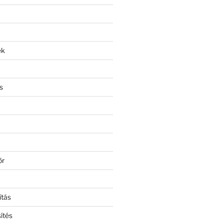
ek
s
őr
ítás
ítés