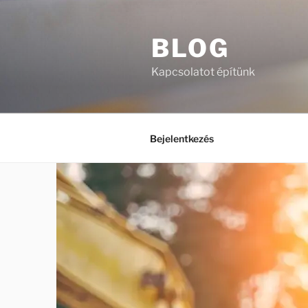
Tartalomhoz
BLOG
Kapcsolatot építünk
Bejelentkezés