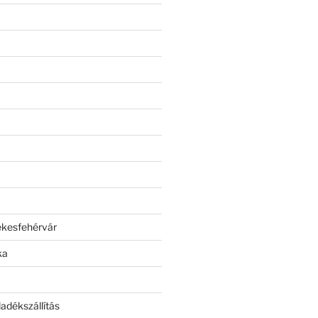
ékesfehérvár
ka
adékszállítás