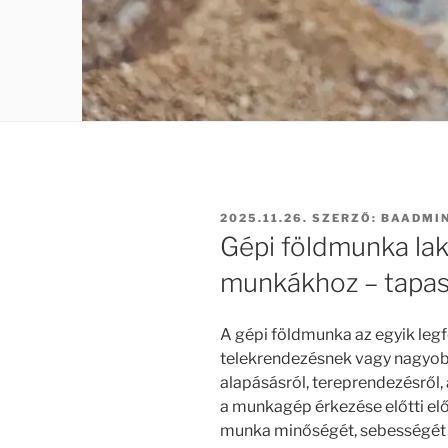
BEKÜLDVE:
2025.11.26.
SZERZŐ:
BAADMI
Gépi földmunka lako
munkákhoz – tapasz
A gépi földmunka az egyik leg
telekrendezésnek vagy nagyob
alapásásról, tereprendezésről, 
a munkagép érkezése előtti el
munka minőségét, sebességét é