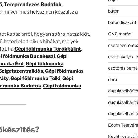
ő
,
Tereprendezés Budafok
,
bútor
rmilyen más helyszínen készülsz a
bútor diszkont
CNC marás
t kapsz arról, hogyan spórolhatsz időt,
ülheted el a tipikus hibákat, melyek
cserepes leme
ot, ha
Gépi földmunka Törökbálint
,
i földmunka Budakeszi
,
Gépi
cserépkályha é
munka Érd
,
Gépi földmunka
csőtörés bemé
Szigetszentmiklós
,
Gépi földmunka
Páty
,
Gépi földmunka Telki
,
Gépi
daru
öldmunka Budafok
,
Gépi földmunka
duguláselhárít
duguláselhárít
duguláselhárít
Ecom Testvér
lőkészítés?
Egyéb kategóri