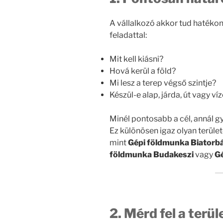
A vállalkozó akkor tud hatékony
feladattal:
Mit kell kiásni?
Hová kerül a föld?
Mi lesz a terep végső szintje?
Készül-e alap, járda, út vagy ví
Minél pontosabb a cél, annál g
Ez különösen igaz olyan terület
mint
Gépi földmunka Biatorb
földmunka Budakeszi
vagy
Gé
2. Mérd fel a terül