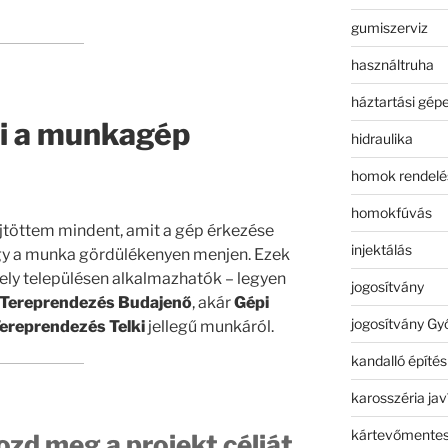
gumiszerviz
használtruha
háztartási gép
zni a munkagép
hidraulika
homok rendelé
homokfúvás
töttem mindent, amit a gép érkezése
injektálás
hogy a munka gördülékenyen menjen. Ezek
ely településen alkalmazhatók – legyen
jogosítvány
Tereprendezés Budajenő
, akár
Gépi
jogosítvány Gy
ereprendezés Telki
jellegű munkáról.
kandalló építés
karosszéria jav
kártevőmentes
ozd meg a projekt célját