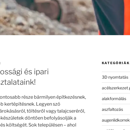
KATEGÓRIÁK
N
ssági és ipari
3D nyomtatás
talataink!
acélszerkezet 
fontosabb része bármilyen építkezésnek,
alakformálás
b kertépítésnek. Legyen szó
aszfaltozás
árokásásról, töltésről vagy talajcseréről,
őkészületek döntően befolyásolják a
augenlidkorrek
s költségét. Sok településen – ahol