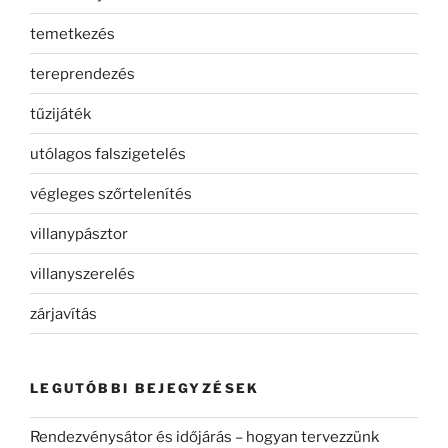
temetkezés
tereprendezés
tűzijáték
utólagos falszigetelés
végleges szőrtelenítés
villanypásztor
villanyszerelés
zárjavítás
LEGUTÓBBI BEJEGYZÉSEK
Rendezvénysátor és időjárás – hogyan tervezzünk