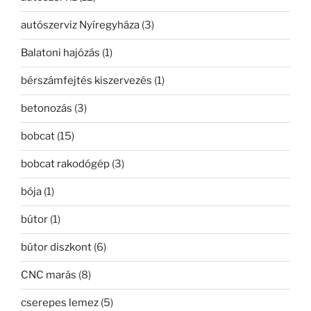
autószerviz Nyíregyháza
(3)
Balatoni hajózás
(1)
bérszámfejtés kiszervezés
(1)
betonozás
(3)
bobcat
(15)
bobcat rakodógép
(3)
bója
(1)
bútor
(1)
bútor diszkont
(6)
CNC marás
(8)
cserepes lemez
(5)