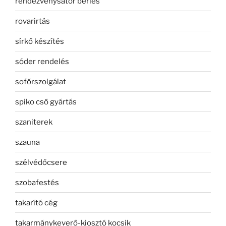
rendezvénysátor bérlés
rovarirtás
sírkő készítés
sóder rendelés
sofőrszolgálat
spiko cső gyártás
szaniterek
szauna
szélvédőcsere
szobafestés
takarító cég
takarmánykeverő-kiosztó kocsik