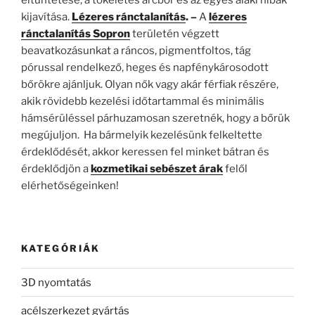
eltüntetése, a tökéletes arcbőr és az egyes alaki hibák
kijavítása.
Lézeres ránctalanítás
. –
A
lézeres
ránctalanítás Sopron
területén végzett
beavatkozásunkat a ráncos, pigmentfoltos, tág
pórussal rendelkező, heges és napfénykárosodott
bőrökre ajánljuk. Olyan nők vagy akár férfiak részére,
akik rövidebb kezelési időtartammal és minimális
hámsérüléssel párhuzamosan szeretnék, hogy a bőrük
megújuljon. Ha bármelyik kezelésünk felkeltette
érdeklődését, akkor keressen fel minket bátran és
érdeklődjön a
kozmetikai sebészet árak
felől
elérhetőségeinken!
KATEGÓRIÁK
3D nyomtatás
acélszerkezet gyártás