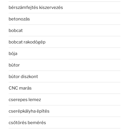
bérszámfejtés kiszervezés
betonozás
bobcat
bobcat rakodógép
bója
bútor
bútor diszkont
CNC marás
cserepes lemez
cserépkályha építés
csőtörés bemérés