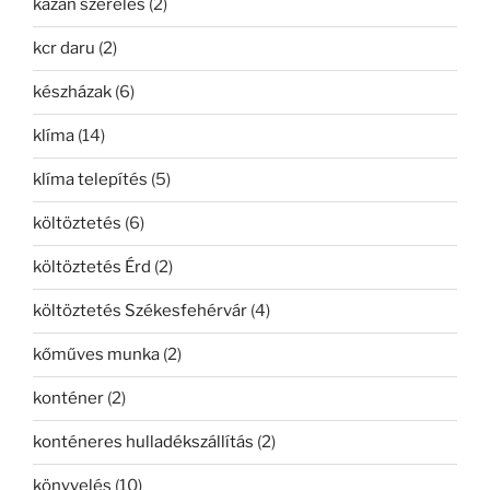
kazán szerelés
(2)
kcr daru
(2)
készházak
(6)
klíma
(14)
klíma telepítés
(5)
költöztetés
(6)
költöztetés Érd
(2)
költöztetés Székesfehérvár
(4)
kőműves munka
(2)
konténer
(2)
konténeres hulladékszállítás
(2)
könyvelés
(10)