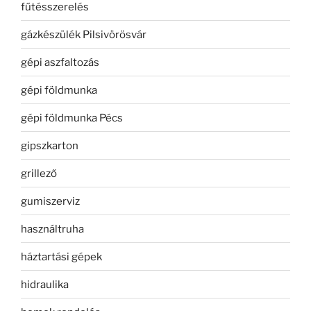
fűtésszerelés
gázkészülék Pilsivörösvár
gépi aszfaltozás
gépi földmunka
gépi földmunka Pécs
gipszkarton
grillező
gumiszerviz
használtruha
háztartási gépek
hidraulika