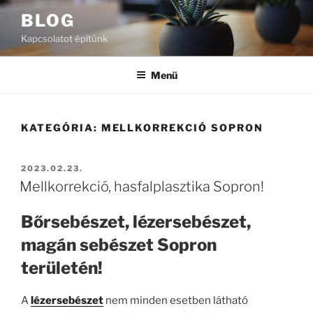
Tartalomhoz
BLOG
Kapcsolatot építünk
Menü
KATEGÓRIA:
MELLKORREKCIÓ SOPRON
BEKÜLDVE:
2023.02.23.
Mellkorrekció, hasfalplasztika Sopron!
Bőrsebészet, lézersebészet,
magán sebészet Sopron
területén!
A
lézersebészet
nem minden esetben látható