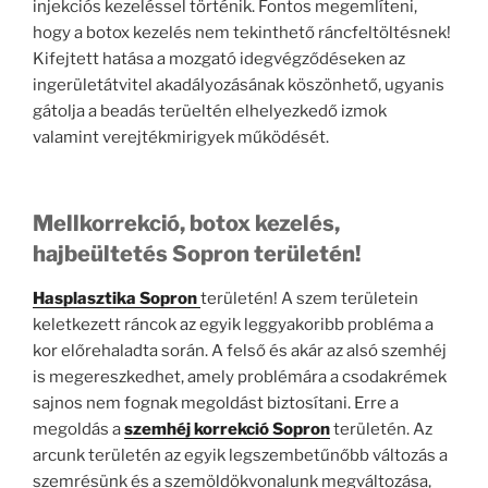
injekciós kezeléssel történik. Fontos megemlíteni,
hogy a botox kezelés nem tekinthető ráncfeltöltésnek!
Kifejtett hatása a mozgató idegvégződéseken az
ingerületátvitel akadályozásának köszönhető, ugyanis
gátolja a beadás terüeltén elhelyezkedő izmok
valamint verejtékmirigyek működését.
Mellkorrekció, botox kezelés,
hajbeültetés Sopron területén!
Hasplasztika Sopron
területén! A szem területein
keletkezett ráncok az egyik leggyakoribb probléma a
kor előrehaladta során. A felső és akár az alsó szemhéj
is megereszkedhet, amely problémára a csodakrémek
sajnos nem fognak megoldást biztosítani. Erre a
megoldás a
szemhéj korrekció Sopron
területén. Az
arcunk területén az egyik legszembetűnőbb változás a
szemrésünk és a szemöldökvonalunk megváltozása,