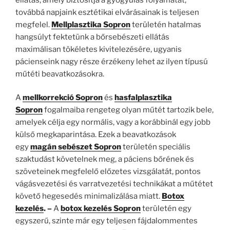
továbbá napjaink esztétikai elvárásainak is teljesen
megfelel.
Mellplasztika Sopron
területén hatalmas
hangsúlyt fektetünk a bőrsebészeti ellátás
maximálisan tökéletes kivitelezésére, ugyanis
pácienseink nagy része érzékeny lehet az ilyen típusú
műtéti beavatkozásokra.
A
mellkorrekció Sopron
és
hasfalplasztika
Sopron
fogalmaiba rengeteg olyan műtét tartozik bele,
amelyek célja egy normális, vagy a korábbinál egy jobb
külső megkaparintása. Ezek a beavatkozások
egy
magán sebészet Sopron
területén speciális
szaktudást követelnek meg, a páciens bőrének és
szöveteinek megfelelő előzetes vizsgálatát, pontos
vágásvezetési és varratvezetési technikákat a műtétet
követő hegesedés minimalizálása miatt.
Botox
kezelés
. –
A
botox kezelés Sopron
területén egy
egyszerű, szinte már egy teljesen fájdalommentes