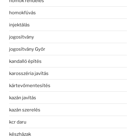
homok rendelés
homokfúvás
injektálás
jogosítvány
jogosítvány Győr
kandalló építés
karosszéria javítás
kártevőmentesítés
kazán javítás
kazán szerelés
kcr daru
készházak