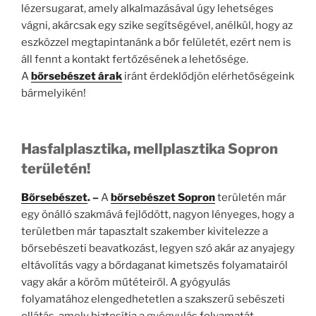
lézersugarat, amely alkalmazásával úgy lehetséges
vágni, akárcsak egy szike segítségével, anélkül, hogy az
eszközzel megtapintanánk a bőr felületét, ezért nem is
áll fennt a kontakt fertőzésének a lehetősége.
A
bőrsebészet árak
iránt érdeklődjön elérhetőségeink
bármelyikén!
Hasfalplasztika, mellplasztika Sopron
területén!
Bőrsebészet
. –
A
bőrsebészet Sopron
területén már
egy önálló szakmává fejlődött, nagyon lényeges, hogy a
területben már tapasztalt szakember kivitelezze a
bőrsebészeti beavatkozást, legyen szó akár az anyajegy
eltávolítás vagy a bőrdaganat kimetszés folyamatairól
vagy akár a köröm műtéteiről. A gyógyulás
folyamatához elengedhetetlen a szakszerű sebészeti
ellátás, amely biztosítja a gyógyulás folyamatát,