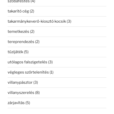
szobafestés
(4)
takarító cég
(2)
takarmánykeverő-kiosztó kocsik
(3)
temetkezés
(2)
tereprendezés
(2)
tűzijáték
(5)
utólagos falszigetelés
(3)
végleges szőrtelenítés
(1)
villanypásztor
(3)
villanyszerelés
(8)
zárjavítás
(5)