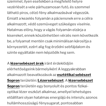
szemmel, ilyen esetekben a megfelelő helyre
vezérlését a vele párhuzamosan futó, és szemmel
látható piros, célzó fény alkalmazásával végezzük.
Emiatt a kezelés folyamán a páciensnek erre a célra
alkalmazott, védő szemüveget szükséges viselnie.
Hatalmas előny, hogy a vágás folyamán elzárja a
kisereket, ennek köszönhetően vérzés nem következik
be, a folyamat mentén csak minimálisan károsítja a
környezetét, ezért alig fog érződni sebfájdalom és
szinte egyáltalán nem képződik heg sem.
A
l
ézersebészet
árak
iránt érdeklődjön
elérhetőségeink bármelyikén! A leggyakrabban
alkalmazott beavatkozások az
esztétikai
sebészet
Sopron
területén:
Lézersebészet
. A
lézersebészet
Sopron
területén egy bonyolult és pontos fizikai-
optikai lézer eszközt alkalmaz, amellyel lehetséges
előállítani olyan hatalmas energiájú és intenzív, azonos
hullámhosszúságú fénysugarat, pontosabban