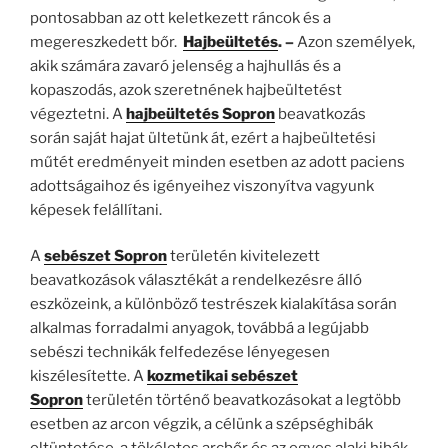
pontosabban az ott keletkezett ráncok és a
megereszkedett bőr.
Hajbeültetés
. –
Azon személyek,
akik számára zavaró jelenség a hajhullás és a
kopaszodás, azok szeretnének hajbeültetést
végeztetni. A
hajbeültetés Sopron
beavatkozás
során saját hajat ültetünk át, ezért a hajbeültetési
műtét eredményeit minden esetben az adott paciens
adottságaihoz és igényeihez viszonyítva vagyunk
képesek felállítani.
A
sebészet Sopron
területén kivitelezett
beavatkozások választékát a rendelkezésre álló
eszközeink, a különböző testrészek kialakítása során
alkalmas forradalmi anyagok, továbbá a legújabb
sebészi technikák felfedezése lényegesen
kiszélesítette. A
kozmetikai sebészet
Sopron
területén történő beavatkozásokat a legtöbb
esetben az arcon végzik, a célünk a szépséghibák