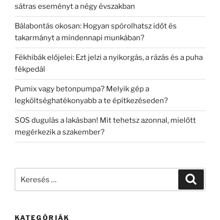
sátras eseményt a négy évszakban
Bálabontás okosan: Hogyan spórolhatsz időt és
takarmányt a mindennapi munkában?
Fékhibák előjelei: Ezt jelzi a nyikorgás, a rázás és a puha
fékpedál
Pumix vagy betonpumpa? Melyik gép a
legköltséghatékonyabb a te építkezéseden?
SOS dugulás a lakásban! Mit tehetsz azonnal, mielőtt
megérkezik a szakember?
Keresés
Keresé
a
következő
kifejezésre:
KATEGÓRIÁK