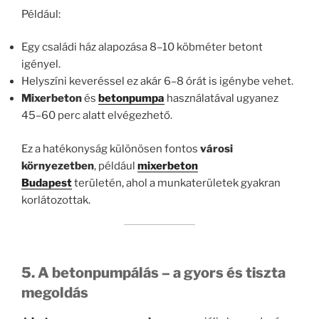
Például:
Egy családi ház alapozása 8–10 köbméter betont
igényel.
Helyszíni keveréssel ez akár 6–8 órát is igénybe vehet.
Mixerbeton
és
betonpumpa
használatával ugyanez
45–60 perc alatt elvégezhető.
Ez a hatékonyság különösen fontos
városi
környezetben
, például
mixerbeton
Budapest
területén, ahol a munkaterületek gyakran
korlátozottak.
5. A betonpumpálás – a gyors és tiszta
megoldás