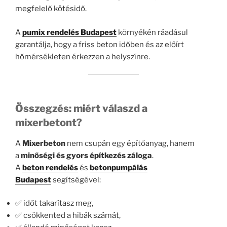
megfelelő kötésidő.
A
pumix rendelés Budapest
környékén ráadásul
garantálja, hogy a friss beton időben és az előírt
hőmérsékleten érkezzen a helyszínre.
Összegzés: miért válaszd a
mixerbetont?
A
Mixerbeton
nem csupán egy építőanyag, hanem
a
minőségi és gyors építkezés záloga
.
A
beton rendelés
és
betonpumpálás
Budapest
segítségével:
✅ időt takarítasz meg,
✅ csökkented a hibák számát,