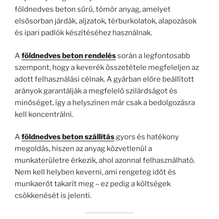
földnedves beton sűrű, tömör anyag, amelyet
elsősorban járdák, aljzatok, térburkolatok, alapozások
és ipari padlók készítéséhez használnak.
A
földnedves beton rendelés
során a legfontosabb
szempont, hogy a keverék összetétele megfeleljen az
adott felhasználási célnak. A gyárban előre beállított
arányok garantálják a megfelelő szilárdságot és
minőséget, így a helyszínen már csak a bedolgozásra
kell koncentrálni.
A
földnedves beton szállítás
gyors és hatékony
megoldás, hiszen az anyag közvetlenül a
munkaterületre érkezik, ahol azonnal felhasználható.
Nem kell helyben keverni, ami rengeteg időt és
munkaerőt takarít meg – ez pedig a költségek
csökkenését is jelenti.