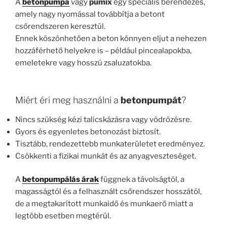
A
betonpumpa
vagy
pumix
egy speciális berendezés,
amely nagy nyomással továbbítja a betont
csőrendszeren keresztül.
Ennek köszönhetően a beton könnyen eljut a nehezen
hozzáférhető helyekre is – például pincealapokba,
emeletekre vagy hosszú zsaluzatokba.
Miért éri meg használni a
betonpumpát
?
Nincs szükség kézi talicskázásra vagy vödrözésre.
Gyors és egyenletes betonozást biztosít.
Tisztább, rendezettebb munkaterületet eredményez.
Csökkenti a fizikai munkát és az anyagveszteséget.
A
betonpumpálás árak
függnek a távolságtól, a
magasságtól és a felhasznált csőrendszer hosszától,
de a megtakarított munkaidő és munkaerő miatt a
legtöbb esetben megtérül.