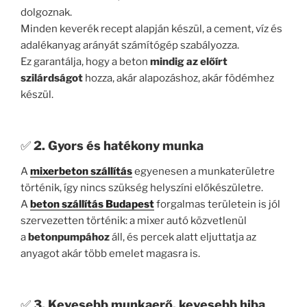
dolgoznak.
Minden keverék recept alapján készül, a cement, víz és
adalékanyag arányát számítógép szabályozza.
Ez garantálja, hogy a beton
mindig az előírt
szilárdságot
hozza, akár alapozáshoz, akár födémhez
készül.
✅
2. Gyors és hatékony munka
A
mixerbeton szállítás
egyenesen a munkaterületre
történik, így nincs szükség helyszíni előkészületre.
A
beton szállítás Budapest
forgalmas területein is jól
szervezetten történik: a mixer autó közvetlenül
a
betonpumpához
áll, és percek alatt eljuttatja az
anyagot akár több emelet magasra is.
✅
3. Kevesebb munkaerő, kevesebb hiba