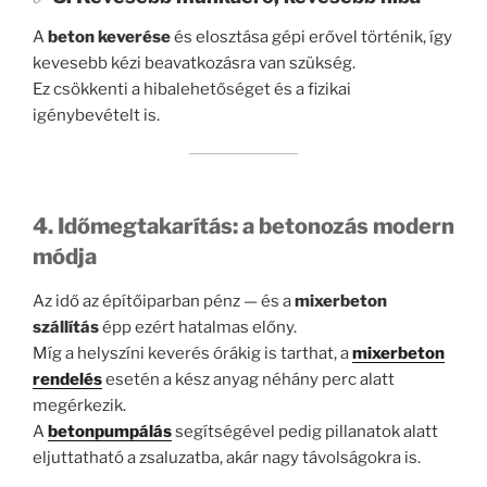
A
beton keverése
és elosztása gépi erővel történik, így
kevesebb kézi beavatkozásra van szükség.
Ez csökkenti a hibalehetőséget és a fizikai
igénybevételt is.
4. Időmegtakarítás: a betonozás modern
módja
Az idő az építőiparban pénz — és a
mixerbeton
szállítás
épp ezért hatalmas előny.
Míg a helyszíni keverés órákig is tarthat, a
mixerbeton
rendelés
esetén a kész anyag néhány perc alatt
megérkezik.
A
betonpumpálás
segítségével pedig pillanatok alatt
eljuttatható a zsaluzatba, akár nagy távolságokra is.