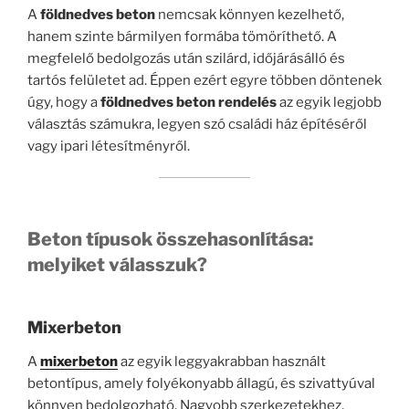
A
földnedves beton
nemcsak könnyen kezelhető,
hanem szinte bármilyen formába tömöríthető. A
megfelelő bedolgozás után szilárd, időjárásálló és
tartós felületet ad. Éppen ezért egyre többen döntenek
úgy, hogy a
földnedves beton rendelés
az egyik legjobb
választás számukra, legyen szó családi ház építéséről
vagy ipari létesítményről.
Beton típusok összehasonlítása:
melyiket válasszuk?
Mixerbeton
A
mixerbeton
az egyik leggyakrabban használt
betontípus, amely folyékonyabb állagú, és szivattyúval
könnyen bedolgozható. Nagyobb szerkezetekhez,