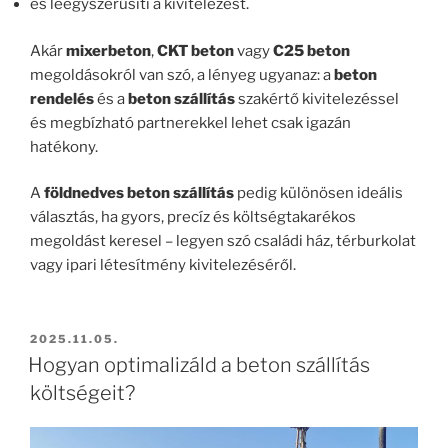
és leegyszerűsíti a kivitelezést.
Akár
mixerbeton
,
CKT beton
vagy
C25 beton
megoldásokról van szó, a lényeg ugyanaz: a
beton
rendelés
és a
beton szállítás
szakértő kivitelezéssel
és megbízható partnerekkel lehet csak igazán
hatékony.
A
földnedves beton szállítás
pedig különösen ideális
választás, ha gyors, precíz és költségtakarékos
megoldást keresel – legyen szó családi ház, térburkolat
vagy ipari létesítmény kivitelezéséről.
BEKÜLDVE:
2025.11.05.
Hogyan optimalizáld a beton szállítás
költségeit?