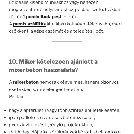
Ez ideális kisebb munkákhoz vagy nehezen
megközelíthető helyszínekhez, például szűk utcákban
történő
pumix Budapest
esetén.
A
pumix szállítás
általában költséghatékonyabb, mert
csökkenti a gépek számát és a telepítési időt.
10. Mikor kötelezően ajánlott a
mixerbeton használata?
A
mixerbeton
nemcsak kényelmes, hanem bizonyos
esetekben szinte elengedhetetlen.
Például:
nagy alapterületű vagy több szintes épületek esetén,
ipari padlók és csarnokok betonozásakor,
gyors kivitelezést igénylő projektekben,
téli, hideg időjárási körülmények között, ahol fontos a