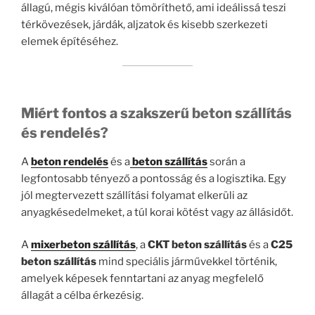
állagú, mégis kiválóan tömöríthető, ami ideálissá teszi
térkövezések, járdák, aljzatok és kisebb szerkezeti
elemek építéséhez.
Miért fontos a szakszerű beton szállítás
és rendelés?
A
beton rendelés
és a
beton szállítás
során a
legfontosabb tényező a pontosság és a logisztika. Egy
jól megtervezett szállítási folyamat elkerüli az
anyagkésedelmeket, a túl korai kötést vagy az állásidőt.
A
mixerbeton szállítás
, a
CKT beton szállítás
és a
C25
beton szállítás
mind speciális járművekkel történik,
amelyek képesek fenntartani az anyag megfelelő
állagát a célba érkezésig.