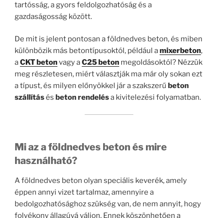
tartósság, a gyors feldolgozhatóság és a
gazdaságosság között.
De mit is jelent pontosan a földnedves beton, és miben
különbözik más betontípusoktól, például a
mixerbeton
,
a
CKT beton
vagy a
C25 beton
megoldásoktól? Nézzük
meg részletesen, miért választják ma már oly sokan ezt
a típust, és milyen előnyökkel jár a szakszerű
beton
szállítás
és
beton rendelés
a kivitelezési folyamatban.
Mi az a földnedves beton és mire
használható?
A földnedves beton olyan speciális keverék, amely
éppen annyi vizet tartalmaz, amennyire a
bedolgozhatósághoz szükség van, de nem annyit, hogy
folyékony állagúvá váljon. Ennek köszönhetően a