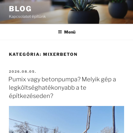
Tartalomhoz
BLOG
Kapcsolatot építünk
Menü
KATEGÓRIA:
MIXERBETON
BEKÜLDVE:
2026.08.05.
Pumix vagy betonpumpa? Melyik gép a
legköltséghatékonyabb a te
építkezéseden?