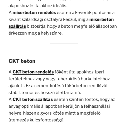
alapokhoz és falakhoz ideális.
A
mixerbeton rendelés
esetén a keverék pontosan a
kívánt szilárdsági osztályra készül, míg a
mixerbeton
szállítás
biztosítja, hogy a beton megfelelő állapotban
érkezzen meg a helyszínre.
CKT beton
A
CKT beton rendelés
főként útalapokhoz, ipari
területekhez vagy nagy teherbírású burkolatokhoz
ajánlott. Ez a cementkötésű tükörbeton rendkívül
stabil, tömör és hosszú élettartamú.
A
CKT beton szállítás
esetén szintén fontos, hogy az
anyag optimális állapotban kerüljön a felhasználási
helyre, hiszen a gyors kötés miatt a megfelelő
ütemezés kulcsfontosságú.