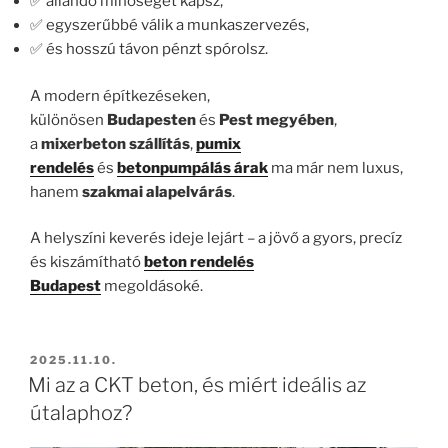
✅ állandó minőséget kapsz,
✅ egyszerűbbé válik a munkaszervezés,
✅ és hosszú távon pénzt spórolsz.
A modern építkezéseken,
különösen
Budapesten
és
Pest megyében
,
a
mixerbeton szállítás
,
pumix
rendelés
és
betonpumpálás árak
ma már nem luxus,
hanem
szakmai alapelvárás
.
A helyszíni keverés ideje lejárt – a jövő a gyors, precíz
és kiszámítható
beton rendelés
Budapest
megoldásoké.
BEKÜLDVE:
2025.11.10.
Mi az a CKT beton, és miért ideális az
útalaphoz?