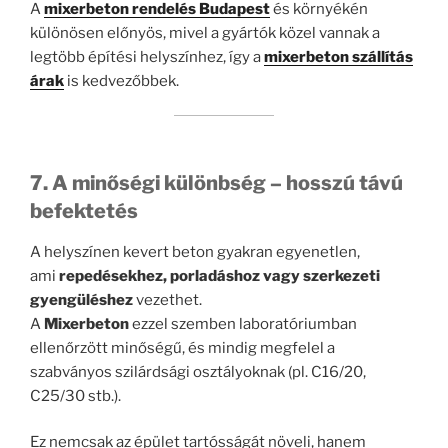
A
mixerbeton rendelés Budapest
és környékén
különösen előnyös, mivel a gyártók közel vannak a
legtöbb építési helyszínhez, így a
mixerbeton szállítás
árak
is kedvezőbbek.
7. A minőségi különbség – hosszú távú
befektetés
A helyszínen kevert beton gyakran egyenetlen,
ami
repedésekhez, porladáshoz vagy szerkezeti
gyengüléshez
vezethet.
A
Mixerbeton
ezzel szemben laboratóriumban
ellenőrzött minőségű, és mindig megfelel a
szabványos szilárdsági osztályoknak (pl. C16/20,
C25/30 stb.).
Ez nemcsak az épület tartósságát növeli, hanem