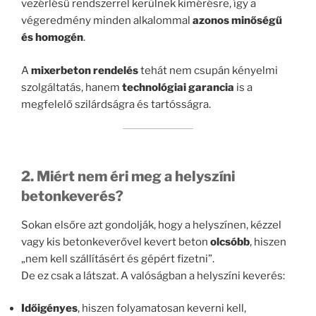
vezérlésű rendszerrel kerülnek kimérésre, így a
végeredmény minden alkalommal
azonos minőségű
és homogén
.
A
mixerbeton rendelés
tehát nem csupán kényelmi
szolgáltatás, hanem
technológiai garancia
is a
megfelelő szilárdságra és tartósságra.
2. Miért nem éri meg a helyszíni
betonkeverés?
Sokan elsőre azt gondolják, hogy a helyszínen, kézzel
vagy kis betonkeverővel kevert beton
olcsóbb
, hiszen
„nem kell szállításért és gépért fizetni”.
De ez csak a látszat. A valóságban a helyszíni keverés:
Időigényes
, hiszen folyamatosan keverni kell,