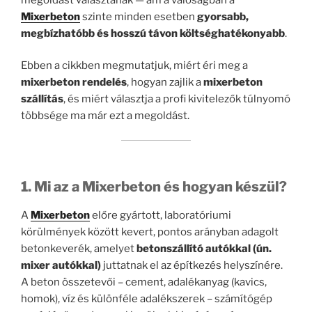
Mixerbeton
szinte minden esetben
gyorsabb,
megbízhatóbb és hosszú távon költséghatékonyabb
.
Ebben a cikkben megmutatjuk, miért éri meg a
mixerbeton rendelés
, hogyan zajlik a
mixerbeton
szállítás
, és miért választja a profi kivitelezők túlnyomó
többsége ma már ezt a megoldást.
1. Mi az a Mixerbeton és hogyan készül?
A
Mixerbeton
előre gyártott, laboratóriumi
körülmények között kevert, pontos arányban adagolt
betonkeverék, amelyet
betonszállító autókkal (ún.
mixer autókkal)
juttatnak el az építkezés helyszínére.
A beton összetevői – cement, adalékanyag (kavics,
homok), víz és különféle adalékszerek – számítógép