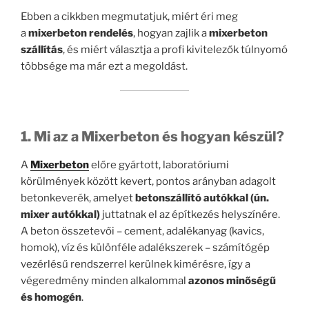
Ebben a cikkben megmutatjuk, miért éri meg
a
mixerbeton rendelés
, hogyan zajlik a
mixerbeton
szállítás
, és miért választja a profi kivitelezők túlnyomó
többsége ma már ezt a megoldást.
1. Mi az a Mixerbeton és hogyan készül?
A
Mixerbeton
előre gyártott, laboratóriumi
körülmények között kevert, pontos arányban adagolt
betonkeverék, amelyet
betonszállító autókkal (ún.
mixer autókkal)
juttatnak el az építkezés helyszínére.
A beton összetevői – cement, adalékanyag (kavics,
homok), víz és különféle adalékszerek – számítógép
vezérlésű rendszerrel kerülnek kimérésre, így a
végeredmény minden alkalommal
azonos minőségű
és homogén
.