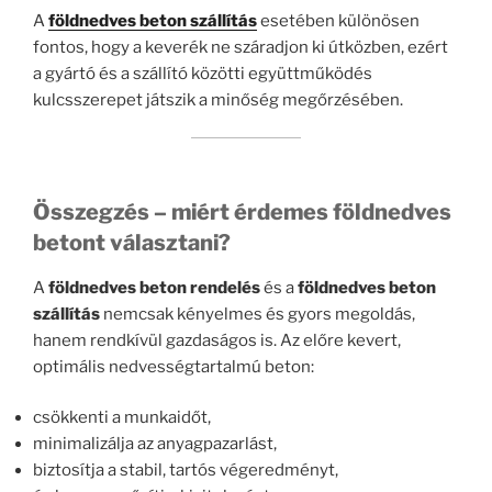
A
földnedves beton szállítás
esetében különösen
fontos, hogy a keverék ne száradjon ki útközben, ezért
a gyártó és a szállító közötti együttműködés
kulcsszerepet játszik a minőség megőrzésében.
Összegzés – miért érdemes földnedves
betont választani?
A
földnedves beton rendelés
és a
földnedves beton
szállítás
nemcsak kényelmes és gyors megoldás,
hanem rendkívül gazdaságos is. Az előre kevert,
optimális nedvességtartalmú beton:
csökkenti a munkaidőt,
minimalizálja az anyagpazarlást,
biztosítja a stabil, tartós végeredményt,