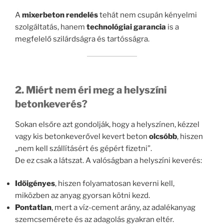
A
mixerbeton rendelés
tehát nem csupán kényelmi
szolgáltatás, hanem
technológiai garancia
is a
megfelelő szilárdságra és tartósságra.
2. Miért nem éri meg a helyszíni
betonkeverés?
Sokan elsőre azt gondolják, hogy a helyszínen, kézzel
vagy kis betonkeverővel kevert beton
olcsóbb
, hiszen
„nem kell szállításért és gépért fizetni”.
De ez csak a látszat. A valóságban a helyszíni keverés:
Időigényes
, hiszen folyamatosan keverni kell,
miközben az anyag gyorsan kötni kezd.
Pontatlan
, mert a víz-cement arány, az adalékanyag
szemcsemérete és az adagolás gyakran eltér.