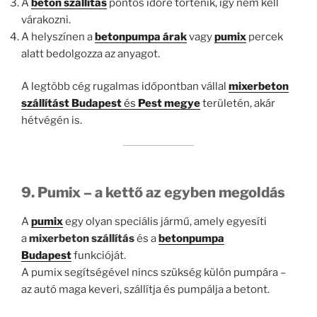
A
beton szállítás
pontos időre történik, így nem kell
várakozni.
A helyszínen a
betonpumpa árak
vagy
pumix
percek
alatt bedolgozza az anyagot.
A legtöbb cég rugalmas időpontban vállal
mixerbeton
szállítást Budapest
és
Pest megye
területén, akár
hétvégén is.
9. Pumix – a kettő az egyben megoldás
A
pumix
egy olyan speciális jármű, amely egyesíti
a
mixerbeton szállítás
és a
betonpumpa
Budapest
funkcióját.
A pumix segítségével nincs szükség külön pumpára –
az autó maga keveri, szállítja és pumpálja a betont.