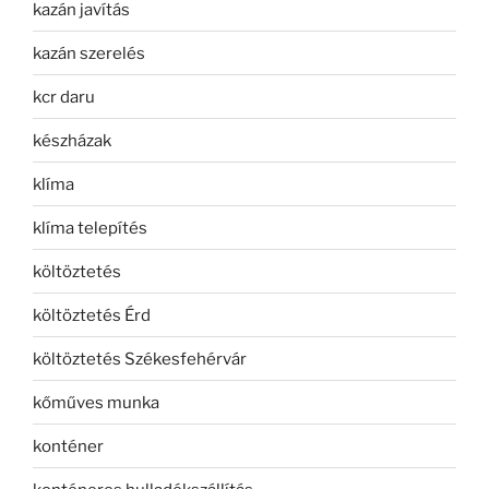
kazán javítás
kazán szerelés
kcr daru
készházak
klíma
klíma telepítés
költöztetés
költöztetés Érd
költöztetés Székesfehérvár
kőműves munka
konténer