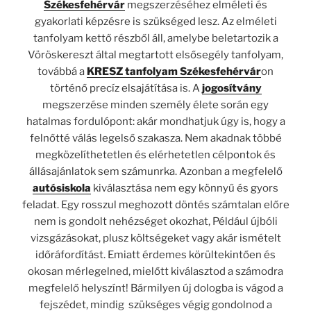
Székesfehérvár
megszerzéséhez elméleti és
gyakorlati képzésre is szükséged lesz. Az elméleti
tanfolyam kettő részből áll, amelybe beletartozik a
Vöröskereszt által megtartott elsősegély tanfolyam,
továbbá a
KRESZ tanfolyam Székesfehérvár
on
történő precíz elsajátítása is. A
jogosítvány
megszerzése minden személy élete során egy
hatalmas fordulópont
:
akár mondhatjuk úgy is, hogy a
felnőtté válás legelső szakasza. Nem akadnak többé
megközelíthetetlen és elérhetetlen célpontok és
állásajánlatok sem számunrka. Azonban a megfelelő
autósiskola
kiválasztása nem egy könnyű és gyors
feladat. Egy rosszul meghozott döntés számtalan előre
nem is gondolt nehézséget okozhat, Például újbóli
vizsgázásokat,
plusz
költségeket vagy akár ismételt
időráfordítást. Emiatt érdemes körültekintően és
okosan mérlegelned, mielőtt kiválasztod a számodra
megfelelő helyszínt! Bármilyen új dologba is vágod a
fejszédet, mindig szükséges végig gondolnod a