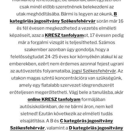
csak minél előbb szeretnének belekezdeni az
utak
meghódításába
. Bármi is legyen az okunk,
B
kategóriás jogosítvány Székesfehérvár
során már 16
és fél évesen megkezdheted a vezetés elméleti
képzéseit, azaz a
KRESZ tanfolyam
ot, 17 évesen pedig
már a forgalmi vizsgát is teljesítheted.
Számos
szakember azonban úgy gondolja, hogy a
felelősségtudat 24-25 éves kor környékén alakul ki az
emberekben, ezért nem
érdemes azonnal fejest ugrani
az autóvezetés folyamataiba,
jogsi Székesfehérvár
. Az
utakon magas szintű koncentrációra van szükségünk,
amely egy fiatalabb szervezet idegrendszerét
erőteljesen megerőltetheti.
Vágj bele a tanulásba, akár
online KRESZ tanfolyam
formájában
autósiskolánkban, de ne bármi áron, nem kell
sietned!
Ezután következik az elméleti tudás
elsajátítása.
A B és
C kategórás jogosítvány
Székesfehérvár
, valamint a
D kategóriás jogosítvány