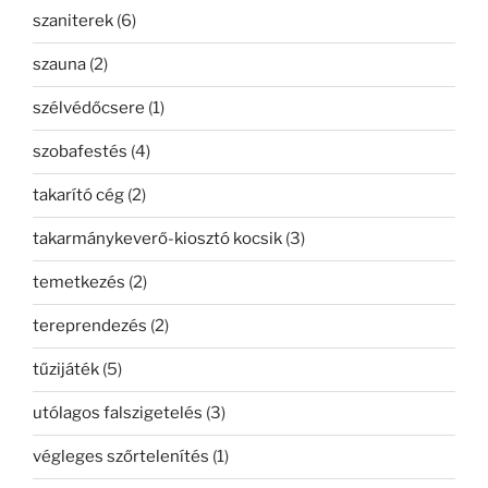
szaniterek
(6)
szauna
(2)
szélvédőcsere
(1)
szobafestés
(4)
takarító cég
(2)
takarmánykeverő-kiosztó kocsik
(3)
temetkezés
(2)
tereprendezés
(2)
tűzijáték
(5)
utólagos falszigetelés
(3)
végleges szőrtelenítés
(1)