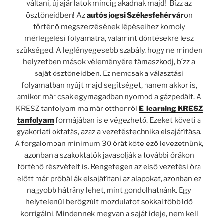
váltani,
új ajánlatok
mindig akadnak majd!
Bízz az
ösztöneidben!
Az
autós jogsi Székesfehérvár
on
történő megszerzésének lépéseihez komoly
mérlegelési folyamatra, valamint döntésekre lesz
szükséged. A leglényegesebb szabály, hogy ne minden
helyzetben mások véleményére támaszkodj, bízz a
saját ösztöneidben. Ez nemcsak a választási
folyamatban nyújt majd segítséget, hanem akkor is,
amikor már csak egymagadban nyomod a gázpedált. A
KRESZ tanfolyam ma már otthonról
E-learning KRESZ
tanfolyam
formájában is elvégezhető. Ezeket követi a
gyakorlati oktatás, azaz a
vezetéstechnika elsajátítása
.
A forgalomban minimum 30 órát kötelező levezetnünk,
azonban a szakoktatók javasolják a további órákon
történő részvételt is. Rengetegen az első vezetési óra
előtt már próbálják elsajátítani az alapokat, azonban ez
nagyobb hátrány lehet, mint gondolhatnánk. Egy
helytelenül berögzült mozdulatot sokkal több idő
korrigálni. Mindennek megvan a saját ideje, nem kell