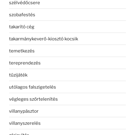
szélvédőcsere
szobafestés
takarító cég
takarmánykeverő-kiosztó kocsik
temetkezés
tereprendezés
tűzijáték
utólagos falszigetelés
végleges szőrtelenítés
villanypásztor
villanyszerelés