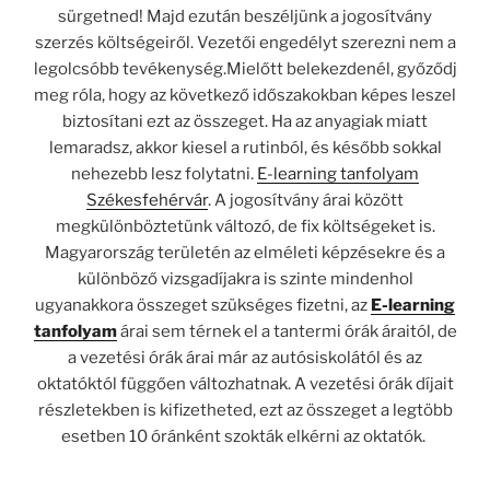
sürgetned! Majd ezután beszéljünk a jogosítvány
szerzés költségeiről. Vezetői engedélyt szerezni nem a
legolcsóbb tevékenység.Mielőtt belekezdenél, győződj
meg róla, hogy az következő időszakokban képes leszel
biztosítani ezt az összeget. Ha az anyagiak miatt
lemaradsz, akkor kiesel a rutinból, és később sokkal
nehezebb lesz folytatni.
E-learning tanfolyam
Székesfehérvár
. A jogosítvány árai között
megkülönböztetünk változó, de fix költségeket is.
Magyarország területén az elméleti képzésekre és a
különböző vizsgadíjakra is szinte mindenhol
ugyanakkora összeget szükséges fizetni, az
E-learning
tanfolyam
árai sem térnek el a tantermi órák áraitól, de
a vezetési órák árai már az autósiskolától és az
oktatóktól függően változhatnak. A vezetési órák díjait
részletekben is kifizetheted, ezt az összeget a legtöbb
esetben 10 óránként szokták elkérni az oktatók.