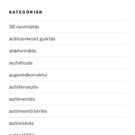
KATEGÓRIÁK
3D nyomtatás
acélszerkezet gyártás
alakformálás
aszfaltozás
augenlidkorrektur
autófényezés
autómentés
autómentő bérlés
autósiskola