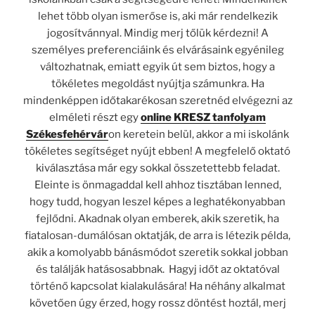
lehet több olyan ismerőse is, aki már rendelkezik
jogosítvánnyal. Mindig merj tőlük kérdezni!
A
személyes preferenciáink és elvárásaink egyénileg
változhatnak, emiatt egyik út sem biztos, hogy a
tökéletes megoldást nyújtja számunkra. Ha
mindenképpen időtakarékosan szeretnéd elvégezni az
elméleti részt egy
online KRESZ tanfolyam
Székesfehérvár
on keretein belül, akkor a mi iskolánk
tökéletes segítséget nyújt ebben!
A megfelelő oktató
kiválasztása már egy sokkal összetettebb feladat.
Eleinte is önmagaddal kell ahhoz tisztában lenned,
hogy tudd, hogyan leszel képes a leghatékonyabban
fejlődni. Akadnak olyan emberek, akik szeretik, ha
fiatalosan-dumálósan oktatják, de arra is létezik példa,
akik a komolyabb bánásmódot szeretik sokkal jobban
és találják hatásosabbnak.
Hagyj időt az oktatóval
történő kapcsolat kialakulásá
ra
! Ha néhány alkalmat
követően úgy érzed, hogy rossz döntést hoztál, merj