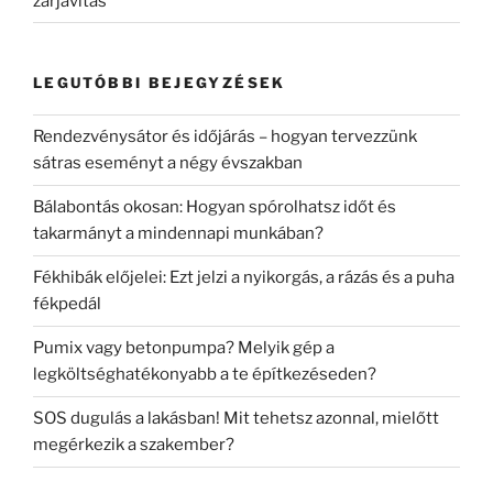
zárjavítás
LEGUTÓBBI BEJEGYZÉSEK
Rendezvénysátor és időjárás – hogyan tervezzünk
sátras eseményt a négy évszakban
Bálabontás okosan: Hogyan spórolhatsz időt és
takarmányt a mindennapi munkában?
Fékhibák előjelei: Ezt jelzi a nyikorgás, a rázás és a puha
fékpedál
Pumix vagy betonpumpa? Melyik gép a
legköltséghatékonyabb a te építkezéseden?
SOS dugulás a lakásban! Mit tehetsz azonnal, mielőtt
megérkezik a szakember?