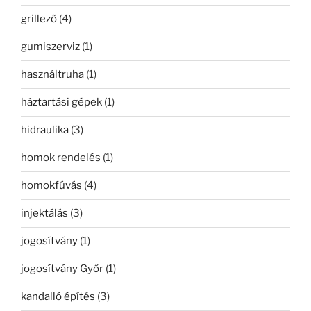
grillező
(4)
gumiszerviz
(1)
használtruha
(1)
háztartási gépek
(1)
hidraulika
(3)
homok rendelés
(1)
homokfúvás
(4)
injektálás
(3)
jogosítvány
(1)
jogosítvány Győr
(1)
kandalló építés
(3)