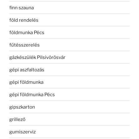
finn szauna
föld rendelés
földmunka Pécs
fűtésszerelés
gázkészülék Pilsivörösvár
gépi aszfaltozás
gépi földmunka
gépi földmunka Pécs
gipszkarton
grillező
gumiszerviz