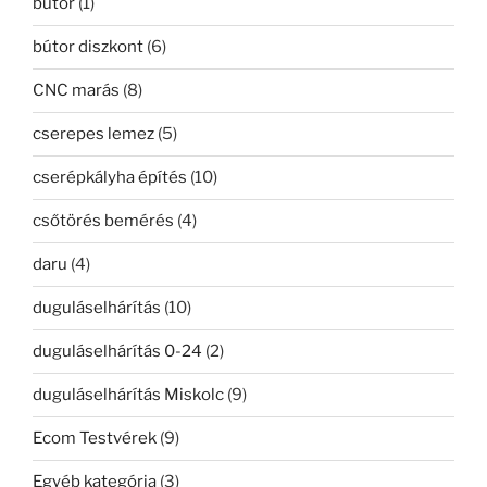
bútor
(1)
bútor diszkont
(6)
CNC marás
(8)
cserepes lemez
(5)
cserépkályha építés
(10)
csőtörés bemérés
(4)
daru
(4)
duguláselhárítás
(10)
duguláselhárítás 0-24
(2)
duguláselhárítás Miskolc
(9)
Ecom Testvérek
(9)
Egyéb kategória
(3)