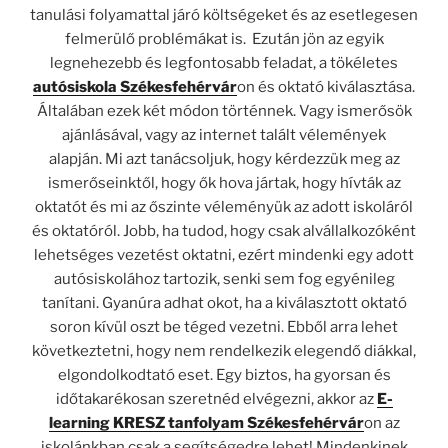
tanulási folyamattal járó költségeket és az esetlegesen
felmerülő problémákat is.
Ezután jön az egyik
legnehezebb és legfontosabb feladat, a tökéletes
autósiskola Székesfehérvár
on és oktató kiválasztása.
Általában ezek két módon történnek. Vagy
ismerősök
ajánlásával,
vagy az internet talált vélemények
alapján.
Mi azt tanácsoljuk, hogy kérdezzük meg az
ismerőseinktől, hogy ők hova jártak, hogy hívták az
oktatót és mi az őszinte véleményük az adott iskoláról
és oktatóról. Jobb, ha tudod, hogy csak alvállalkozóként
lehetséges vezetést oktatni, ezért mindenki egy adott
autósiskolához tartozik, senki sem fog egyénileg
tanítani. Gyanúra adhat okot, ha a kiválasztott oktató
soron kívül oszt be téged vezetni. Ebből arra lehet
következtetni, hogy nem rendelkezik elegendő diákkal,
elgondolkodtató eset. Egy biztos, ha gyorsan és
időtakarékosan szeretnéd elvégezni, akkor az
E-
learning KRESZ tanfolyam Székesfehérvár
on az
iskolánkban csak a segítségedre lehet! Mindenkinek