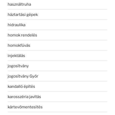
használtruha
háztartási gépek
hidraulika
homok rendelés
homokfúvás
injektálás
jogosítvány
jogosítvány Győr
kandalló építés
karosszéria javítás
kártevőmentesítés