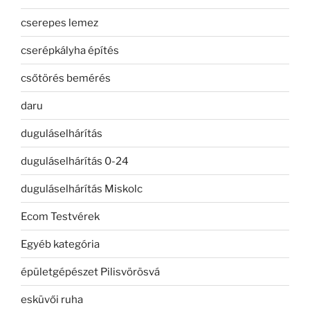
cserepes lemez
cserépkályha építés
csőtörés bemérés
daru
duguláselhárítás
duguláselhárítás 0-24
duguláselhárítás Miskolc
Ecom Testvérek
Egyéb kategória
épületgépészet Pilisvörösvá
esküvői ruha