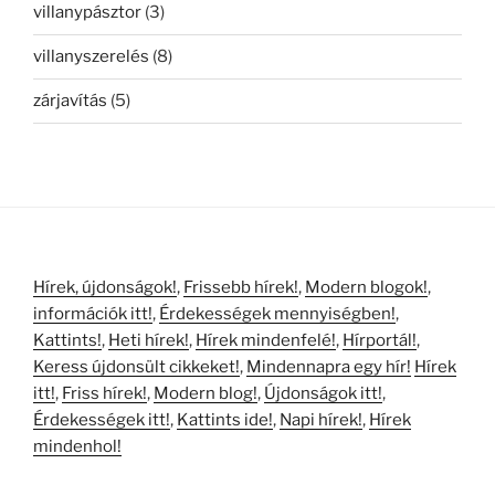
villanypásztor
(3)
villanyszerelés
(8)
zárjavítás
(5)
Hírek, újdonságok!
,
Frissebb hírek!
,
Modern blogok!
,
információk itt!
,
Érdekességek mennyiségben!
,
Kattints!
,
Heti hírek!
,
Hírek mindenfelé!
,
Hírportál!
,
Keress újdonsült cikkeket!
,
Mindennapra egy hír!
Hírek
itt!
,
Friss hírek!
,
Modern blog!
,
Újdonságok itt!
,
Érdekességek itt!
,
Kattints ide!
,
Napi hírek!
,
Hírek
mindenhol!