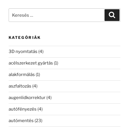
Keresés
Keresé
a
következő
kifejezésre:
KATEGÓRIÁK
3D nyomtatás
(4)
acélszerkezet gyártás
(1)
alakformálás
(1)
aszfaltozás
(4)
augenlidkorrektur
(4)
autófényezés
(4)
autómentés
(23)