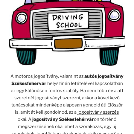
A motoros jogosítvány, valamint az
autós jogosítvány
Székesfehérvár
helyszínén letételével kapcsolatban
ez egy különösen fontos szabály. Ha nem több év
alatt
szeretnél jogosítványt szerezni, akkor a következő
tanácsokat
mindenképp alaposan gondold át!
Először
is, amit át kell gondolnod, az a
jogosítvány szerzés
okai.
A
jogosítvány Székesfehérvár
on történő
megszerzésének oka lehet a szórakozás, egy új
munkahely lehetősége, de akadnak, akik egyszerűen