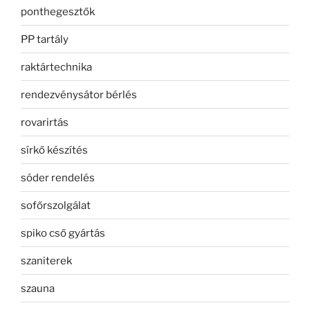
ponthegesztők
PP tartály
raktártechnika
rendezvénysátor bérlés
rovarirtás
sírkő készítés
sóder rendelés
sofőrszolgálat
spiko cső gyártás
szaniterek
szauna