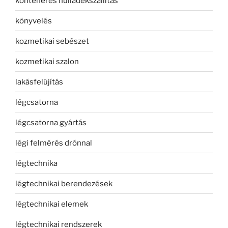
konténeres hulladékszállítás
könyvelés
kozmetikai sebészet
kozmetikai szalon
lakásfelújítás
légcsatorna
légcsatorna gyártás
légi felmérés drónnal
légtechnika
légtechnikai berendezések
légtechnikai elemek
légtechnikai rendszerek