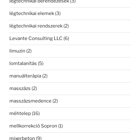
légtechnikai berendezések
(3)
légtechnikai elemek
(3)
légtechnikai rendszerek
(2)
Levante Consulting LLC
(6)
limuzin
(2)
lomtalanítás
(5)
manuálterápia
(2)
masszázs
(2)
masszázsmedence
(2)
méhtelep
(16)
mellkorrekció Sopron
(1)
mixerbeton
(9)