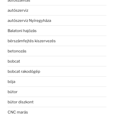
autószállítás
autószerviz
autószerviz Nyíregyháza
Balatoni hajózás
bérszámfejtés kiszervezés
betonozás
bobcat
bobcat rakodógép
bója
bútor
bútor diszkont
CNC marás