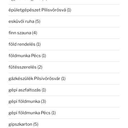
épületgépészet Pilisvörösvá
(1)
esküvői ruha
(5)
finn szauna
(4)
föld rendelés
(1)
földmunka Pécs
(1)
fűtésszerelés
(2)
gázkészülék Pilsivörösvár
(1)
gépi aszfaltozás
(1)
gépi földmunka
(3)
gépi földmunka Pécs
(1)
gipszkarton
(5)