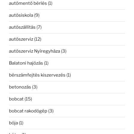
autómentő bérlés
(1)
autósiskola
(9)
autószállítás
(7)
autószerviz
(12)
autószerviz Nyíregyháza
(3)
Balatoni hajózás
(1)
bérszámfejtés kiszervezés
(1)
betonozás
(3)
bobcat
(15)
bobcat rakodógép
(3)
bója
(1)