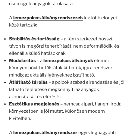
csomagolóanyagok tárolására.
A
lemezpolcos állványrendszerek
legfőbb előnyei
közé tartozik:
Stabilitás és tartósság
– a fém szerkezet hosszú
távon is megőrzi teherbírását, nem deformálódik, és
ellenáll a külső hatásoknak.
Modularitás
– a
lemezpolcos állványok
elemei
könnyen bővíthetők, átalakíthatók, így a rendszer
mindig az aktuális igényekhez igazítható.
Átlátható tárolás
– a polcok szabad elrendezése és jól
látható felépítése megkönnyíti az anyagok
azonosítását és elérését.
Esztétikus megjelenés
– nemcsak ipari, hanem irodai
környezetben is jól mutat, különösen modern
kivitelben.
A
lemezpolcos állványrendszer
egyik legnagyobb