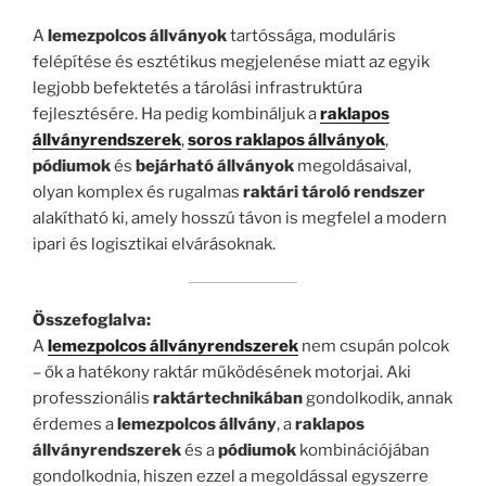
A
lemezpolcos állványok
tartóssága, moduláris
felépítése és esztétikus megjelenése miatt az egyik
legjobb befektetés a tárolási infrastruktúra
fejlesztésére. Ha pedig kombináljuk a
raklapos
állványrendszerek
,
soros raklapos állványok
,
pódiumok
és
bejárható állványok
megoldásaival,
olyan komplex és rugalmas
raktári tároló rendszer
alakítható ki, amely hosszú távon is megfelel a modern
ipari és logisztikai elvárásoknak.
Összefoglalva:
A
lemezpolcos állványrendszerek
nem csupán polcok
– ők a hatékony raktár működésének motorjai. Aki
professzionális
raktártechnikában
gondolkodik, annak
érdemes a
lemezpolcos állvány
, a
raklapos
állványrendszerek
és a
pódiumok
kombinációjában
gondolkodnia, hiszen ezzel a megoldással egyszerre