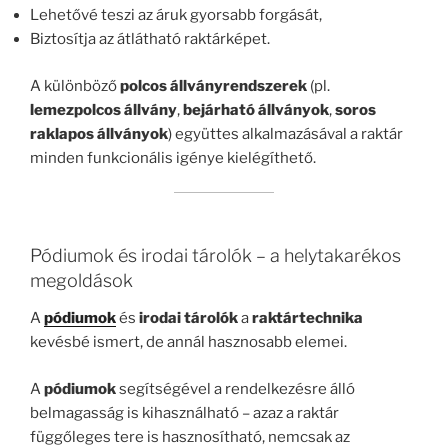
Lehetővé teszi az áruk gyorsabb forgását,
Biztosítja az átlátható raktárképet.
A különböző
polcos állványrendszerek
(pl.
lemezpolcos állvány
,
bejárható állványok
,
soros
raklapos állványok
) együttes alkalmazásával a raktár
minden funkcionális igénye kielégíthető.
Pódiumok és irodai tárolók – a helytakarékos
megoldások
A
pódiumok
és
irodai tárolók
a
raktártechnika
kevésbé ismert, de annál hasznosabb elemei.
A
pódiumok
segítségével a rendelkezésre álló
belmagasság is kihasználható – azaz a raktár
függőleges tere is hasznosítható, nemcsak az