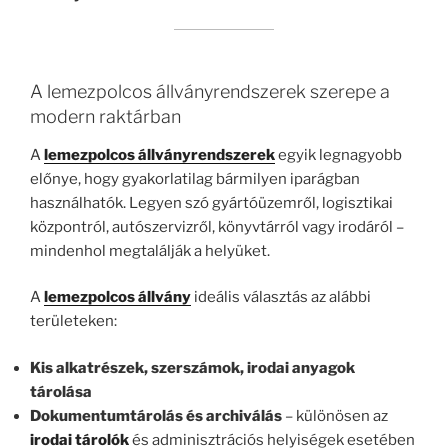
A lemezpolcos állványrendszerek szerepe a
modern raktárban
A
lemezpolcos állványrendszerek
egyik legnagyobb
előnye, hogy gyakorlatilag bármilyen iparágban
használhatók. Legyen szó gyártóüzemről, logisztikai
központról, autószervizről, könyvtárról vagy irodáról –
mindenhol megtalálják a helyüket.
A
lemezpolcos állvány
ideális választás az alábbi
területeken:
Kis alkatrészek, szerszámok, irodai anyagok
tárolása
Dokumentumtárolás és archiválás
– különösen az
irodai tárolók
és adminisztrációs helyiségek esetében