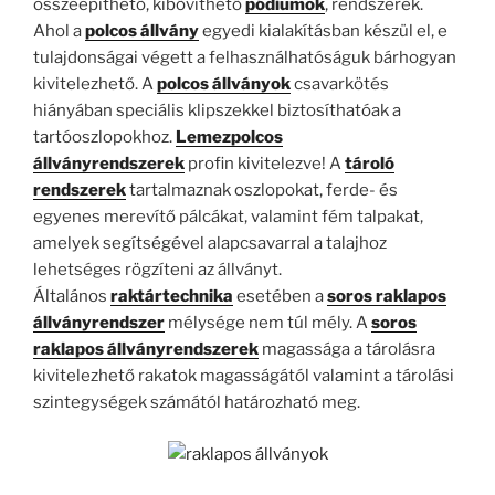
összeépíthető, kibővíthető
pódiumok
, rendszerek.
Ahol a
polcos állvány
egyedi kialakításban készül el, e
tulajdonságai végett a felhasználhatóságuk bárhogyan
kivitelezhető. A
polcos állványok
csavarkötés
hiányában speciális klipszekkel biztosíthatóak a
tartóoszlopokhoz.
Lemezpolcos
állványrendszerek
profin kivitelezve! A
tároló
rendszerek
tartalmaznak oszlopokat, ferde- és
egyenes merevítő pálcákat, valamint fém talpakat,
amelyek segítségével alapcsavarral a talajhoz
lehetséges rögzíteni az állványt.
Általános
raktártechnika
esetében a
soros raklapos
állványrendszer
mélysége nem túl mély. A
soros
raklapos állványrendszerek
magassága a tárolásra
kivitelezhető rakatok magasságától valamint a tárolási
szintegységek számától határozható meg.