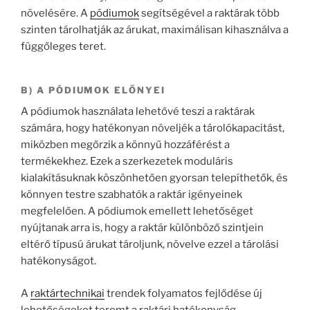
növelésére. A
pódiumok
segítségével a raktárak több
szinten tárolhatják az árukat, maximálisan kihasználva a
függőleges teret.
B) A PÓDIUMOK ELŐNYEI
A pódiumok használata lehetővé teszi a raktárak
számára, hogy hatékonyan növeljék a tárolókapacitást,
miközben megőrzik a könnyű hozzáférést a
termékekhez. Ezek a szerkezetek moduláris
kialakításuknak köszönhetően gyorsan telepíthetők, és
könnyen testre szabhatók a raktár igényeinek
megfelelően. A pódiumok emellett lehetőséget
nyújtanak arra is, hogy a raktár különböző szintjein
eltérő típusú árukat tároljunk, növelve ezzel a tárolási
hatékonyságot.
A
raktártechnikai
trendek folyamatos fejlődése új
lehetőségeket teremt a raktári hatékonyság