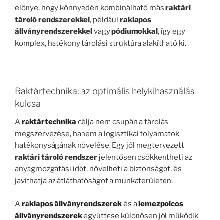
előnye, hogy könnyedén kombinálható más
raktári
tároló rendszerekkel
, például
raklapos
állványrendszerekkel
vagy
pódiumokkal
, így egy
komplex, hatékony tárolási struktúra alakítható ki.
Raktártechnika: az optimális helykihasználás
kulcsa
A
raktártechnika
célja nem csupán a tárolás
megszervezése, hanem a logisztikai folyamatok
hatékonyságának növelése. Egy jól megtervezett
raktári tároló rendszer
jelentősen csökkentheti az
anyagmozgatási időt, növelheti a biztonságot, és
javíthatja az átláthatóságot a munkaterületen.
A
raklapos állványrendszerek
és a
lemezpolcos
állványrendszerek
együttese különösen jól működik