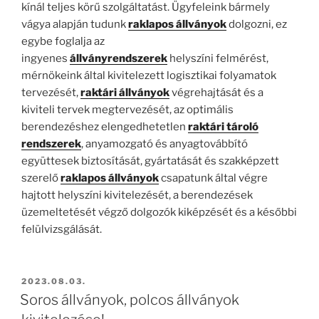
kínál teljes körű szolgáltatást. Ügyfeleink bármely
vágya alapján tudunk
raklapos állványok
dolgozni, ez
egybe foglalja az
ingyenes
állványrendszerek
helyszíni felmérést,
mérnökeink által kivitelezett logisztikai folyamatok
tervezését,
raktári állványok
végrehajtását és a
kiviteli tervek megtervezését, az optimális
berendezéshez elengedhetetlen
raktári tároló
rendszerek
, anyamozgató és anyagtovábbító
együttesek biztosítását, gyártatását és szakképzett
szerelő
raklapos állványok
csapatunk által végre
hajtott helyszíni kivitelezését, a berendezések
üzemeltetését végző dolgozók kiképzését és a későbbi
felülvizsgálását.
BEKÜLDVE:
2023.08.03.
Soros állványok, polcos állványok