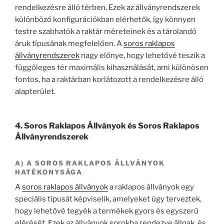
rendelkezésre álló térben. Ezek az állványrendszerek
különböző konfigurációkban elérhetők, így könnyen
testre szabhatók a raktár méreteinek és a tárolandó
áruk típusának megfelelően. A
soros raklapos
állványrendszerek
nagy előnye, hogy lehetővé teszik a
függőleges tér maximális kihasználását, ami különösen
fontos, ha a raktárban korlátozott a rendelkezésre álló
alapterület.
4. Soros Raklapos Állványok és Soros Raklapos
Állványrendszerek
A) A SOROS RAKLAPOS ÁLLVÁNYOK
HATÉKONYSÁGA
A
soros raklapos állványok
a raklapos állványok egy
speciális típusát képviselik, amelyeket úgy terveztek,
hogy lehetővé tegyék a termékek gyors és egyszerű
elérését. Ezek az állványok sorokba rendezve állnak, és