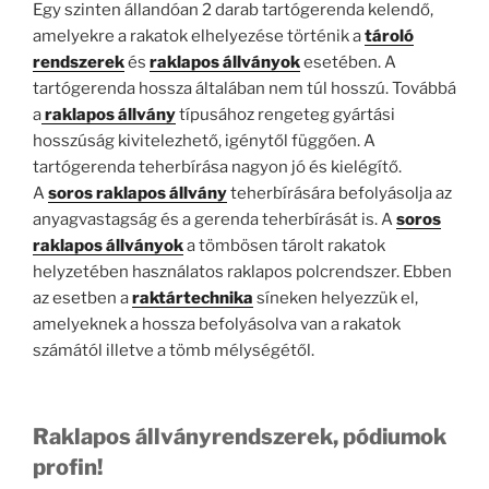
Egy szinten állandóan 2 darab tartógerenda kelendő,
amelyekre a rakatok elhelyezése történik a
tároló
rendszerek
és
raklapos állványok
esetében. A
tartógerenda hossza általában nem túl hosszú. Továbbá
a
raklapos állvány
típusához rengeteg gyártási
hosszúság kivitelezhető, igénytől függően. A
tartógerenda teherbírása nagyon jó és kielégítő.
A
soros raklapos állvány
teherbírására befolyásolja az
anyagvastagság és a gerenda teherbírását is. A
soros
raklapos állványok
a tömbösen tárolt rakatok
helyzetében használatos raklapos polcrendszer. Ebben
az esetben a
raktártechnika
síneken helyezzük el,
amelyeknek a hossza befolyásolva van a rakatok
számától illetve a tömb mélységétől.
Raklapos állványrendszerek, pódiumok
profin!