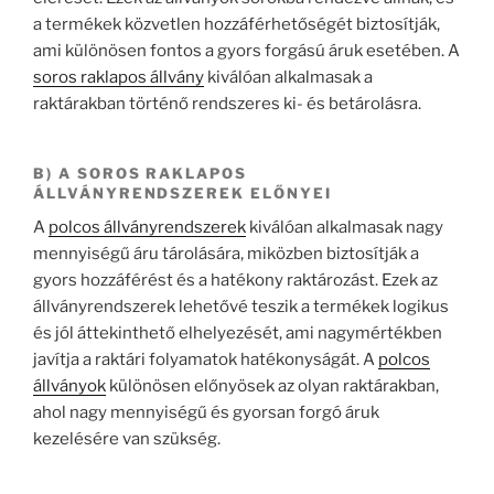
a termékek közvetlen hozzáférhetőségét biztosítják,
ami különösen fontos a gyors forgású áruk esetében. A
soros raklapos állvány
kiválóan alkalmasak a
raktárakban történő rendszeres ki- és betárolásra.
B) A SOROS RAKLAPOS
ÁLLVÁNYRENDSZEREK ELŐNYEI
A
polcos állványrendszerek
kiválóan alkalmasak nagy
mennyiségű áru tárolására, miközben biztosítják a
gyors hozzáférést és a hatékony raktározást. Ezek az
állványrendszerek lehetővé teszik a termékek logikus
és jól áttekinthető elhelyezését, ami nagymértékben
javítja a raktári folyamatok hatékonyságát. A
polcos
állványok
különösen előnyösek az olyan raktárakban,
ahol nagy mennyiségű és gyorsan forgó áruk
kezelésére van szükség.