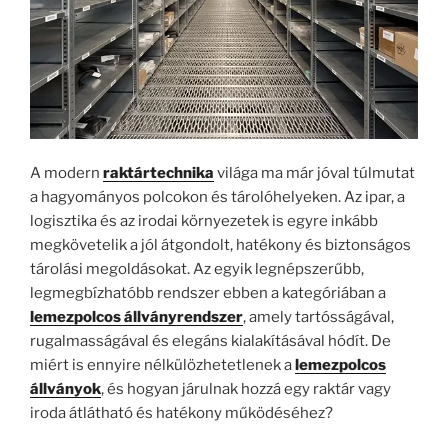
A modern
raktártechnika
világa ma már jóval túlmutat
a hagyományos polcokon és tárolóhelyeken. Az ipar, a
logisztika és az irodai környezetek is egyre inkább
megkövetelik a jól átgondolt, hatékony és biztonságos
tárolási megoldásokat. Az egyik legnépszerűbb,
legmegbízhatóbb rendszer ebben a kategóriában a
lemezpolcos állványrendszer
, amely tartósságával,
rugalmasságával és elegáns kialakításával hódít. De
miért is ennyire nélkülözhetetlenek a
lemezpolcos
állványok
, és hogyan járulnak hozzá egy raktár vagy
iroda átlátható és hatékony működéséhez?