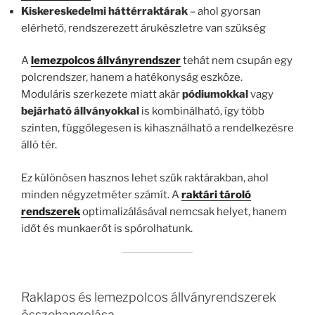
Kiskereskedelmi háttérraktárak
– ahol gyorsan
elérhető, rendszerezett árukészletre van szükség
A
lemezpolcos állványrendszer
tehát nem csupán egy
polcrendszer, hanem a hatékonyság eszköze.
Moduláris szerkezete miatt akár
pódiumokkal
vagy
bejárható állványokkal
is kombinálható, így több
szinten, függőlegesen is kihasználható a rendelkezésre
álló tér.
Ez különösen hasznos lehet szűk raktárakban, ahol
minden négyzetméter számít. A
raktári tároló
rendszerek
optimalizálásával nemcsak helyet, hanem
időt és munkaerőt is spórolhatunk.
Raklapos és lemezpolcos állványrendszerek
összehangolása