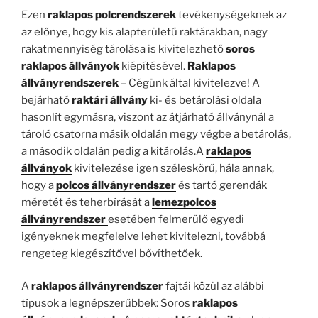
Ezen
raklapos polcrendszerek
tevékenységeknek az
az előnye, hogy kis alapterületű raktárakban, nagy
rakatmennyiség tárolása is kivitelezhető
soros
raklapos állványok
kiépítésével.
Raklapos
állványrendszerek
– Cégünk által kivitelezve! A
bejárható
raktári állvány
ki- és betárolási oldala
hasonlít egymásra, viszont az átjárható állványnál a
tároló csatorna másik oldalán megy végbe a betárolás,
a második oldalán pedig a kitárolás.A
raklapos
állványok
kivitelezése igen széleskörű, hála annak,
hogy a
polcos állványrendszer
és tartó gerendák
méretét és teherbírását a
lemezpolcos
állványrendszer
esetében felmerülő egyedi
igényeknek megfelelve lehet kivitelezni, továbbá
rengeteg kiegészítővel bővíthetőek.
A
raklapos állványrendszer
fajtái közül az alábbi
típusok a legnépszerűbbek: Soros
raklapos