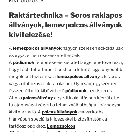
kivitelezése!
Raktártechnika – Soros raklapos
állványok, lemezpolcos állványok
kivitelezése!
A
lemezpolcos állványok
nagyon szélesen sokoldalúak
és egyszerűen összeszerelhetőek.
A
pódiumok
felépítése és kiépítettsége lehetővé teszi,
hogy több teherbírási típusban a lehető legelőnyösebb
megoldást biztosítsa a
lemezpolcos állvány
a kis áruk
vagy a dobozos áruk tárolására. Gyorsan, egyszerűen
összeépíthető, kibővíthető
pódiumok
, rendszerek.
Ahol a
polcos állvány
egyedi kialakításban készül el, e
tulajdonságai végett a felhasználhatóságuk bárhogyan
kivitelezhető. A
polcos állványok
csavarkötés
hiányában speciális klipszekkel biztosíthatóak a
tartóoszlopokhoz.
Lemezpolcos