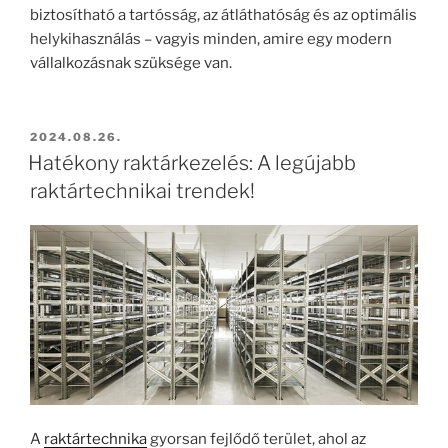
biztosítható a tartósság, az átláthatóság és az optimális
helykihasználás – vagyis minden, amire egy modern
vállalkozásnak szüksége van.
BEKÜLDVE:
2024.08.26.
Hatékony raktárkezelés: A legújabb
raktártechnikai trendek!
A
raktártechnika
gyorsan fejlődő terület, ahol az