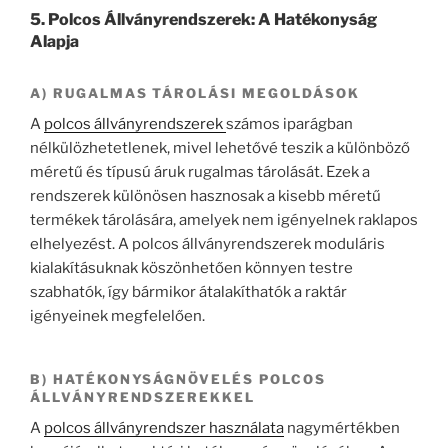
5. Polcos Állványrendszerek: A Hatékonyság
Alapja
A) RUGALMAS TÁROLÁSI MEGOLDÁSOK
A
polcos állványrendszerek
számos iparágban
nélkülözhetetlenek, mivel lehetővé teszik a különböző
méretű és típusú áruk rugalmas tárolását. Ezek a
rendszerek különösen hasznosak a kisebb méretű
termékek tárolására, amelyek nem igényelnek raklapos
elhelyezést. A polcos állványrendszerek moduláris
kialakításuknak köszönhetően könnyen testre
szabhatók, így bármikor átalakíthatók a raktár
igényeinek megfelelően.
B) HATÉKONYSÁGNÖVELÉS POLCOS
ÁLLVÁNYRENDSZEREKKEL
A
polcos állványrendszer használata
nagymértékben