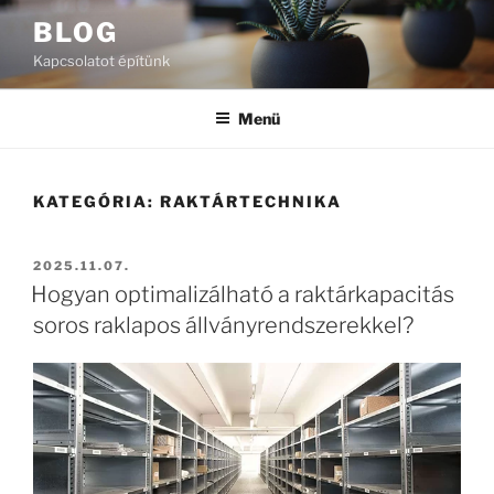
Tartalomhoz
BLOG
Kapcsolatot építünk
Menü
KATEGÓRIA:
RAKTÁRTECHNIKA
BEKÜLDVE:
2025.11.07.
Hogyan optimalizálható a raktárkapacitás
soros raklapos állványrendszerekkel?