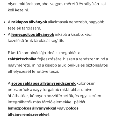
olyan raktárakban, ahol vegyes méretű és súlyú árukat
kell kezelni.
A
raklapos állványok
alkalmasak nehezebb, nagyobb
tételek tárolására.
A
lemezpolcos állványok
inkább a kisebb, kézi
kezelésű áruk tárolását segítik.
E kettő kombinációja ideális megoldás a
raktártechnika
fejlesztésére, hiszen a rendszer mind a
nagyméretű, mind a kisebb áruk logikus és biztonságos
elhelyezését lehetővé teszi.
A
soros raklapos állványrendszerek
különösen
népszerűek a nagy forgalmú raktárakban, mivel
átláthatóak, könnyen hozzáférhetők, és egyszerűen
integrálhatók más tároló elemekkel, például
lemezpolcos állványokkal
vagy
polcos
állványrendszerekkel
.