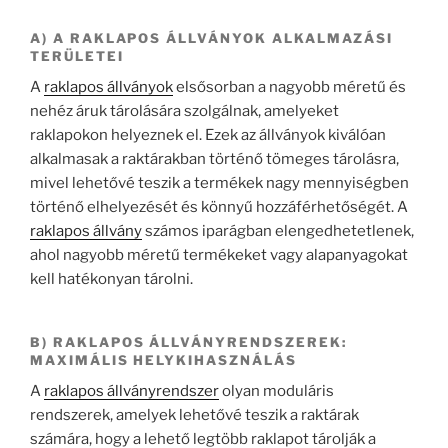
A) A RAKLAPOS ÁLLVÁNYOK ALKALMAZÁSI
TERÜLETEI
A
raklapos állványok
elsősorban a nagyobb méretű és
nehéz áruk tárolására szolgálnak, amelyeket
raklapokon helyeznek el. Ezek az állványok kiválóan
alkalmasak a raktárakban történő tömeges tárolásra,
mivel lehetővé teszik a termékek nagy mennyiségben
történő elhelyezését és könnyű hozzáférhetőségét. A
raklapos állvány
számos iparágban elengedhetetlenek,
ahol nagyobb méretű termékeket vagy alapanyagokat
kell hatékonyan tárolni.
B) RAKLAPOS ÁLLVÁNYRENDSZEREK:
MAXIMÁLIS HELYKIHASZNÁLÁS
A
raklapos állványrendszer
olyan moduláris
rendszerek, amelyek lehetővé teszik a raktárak
számára, hogy a lehető legtöbb raklapot tárolják a