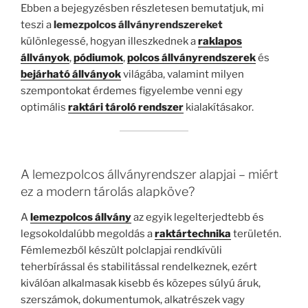
Ebben a bejegyzésben részletesen bemutatjuk, mi
teszi a
lemezpolcos állványrendszereket
különlegessé, hogyan illeszkednek a
raklapos
állványok
,
pódiumok
,
polcos állványrendszerek
és
bejárható állványok
világába, valamint milyen
szempontokat érdemes figyelembe venni egy
optimális
raktári tároló rendszer
kialakításakor.
A lemezpolcos állványrendszer alapjai – miért
ez a modern tárolás alapköve?
A
lemezpolcos állvány
az egyik legelterjedtebb és
legsokoldalúbb megoldás a
raktártechnika
területén.
Fémlemezből készült polclapjai rendkívüli
teherbírással és stabilitással rendelkeznek, ezért
kiválóan alkalmasak kisebb és közepes súlyú áruk,
szerszámok, dokumentumok, alkatrészek vagy