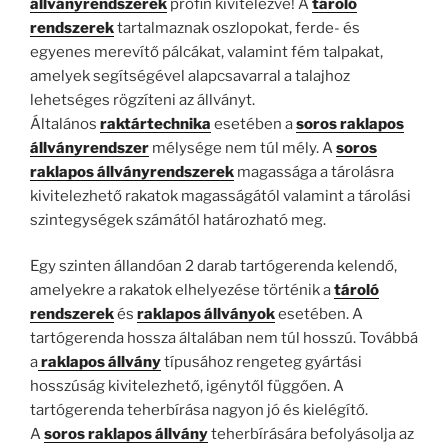
állványrendszerek
profin kivitelezve! A
tároló
rendszerek
tartalmaznak oszlopokat, ferde- és
egyenes merevítő pálcákat, valamint fém talpakat,
amelyek segítségével alapcsavarral a talajhoz
lehetséges rögzíteni az állványt.
Általános
raktártechnika
esetében a
soros raklapos
állványrendszer
mélysége nem túl mély. A
soros
raklapos állványrendszerek
magassága a tárolásra
kivitelezhető rakatok magasságától valamint a tárolási
szintegységek számától határozható meg.
Egy szinten állandóan 2 darab tartógerenda kelendő,
amelyekre a rakatok elhelyezése történik a
tároló
rendszerek
és
raklapos állványok
esetében. A
tartógerenda hossza általában nem túl hosszú. Továbbá
a
raklapos állvány
típusához rengeteg gyártási
hosszúság kivitelezhető, igénytől függően. A
tartógerenda teherbírása nagyon jó és kielégítő.
A
soros raklapos állvány
teherbírására befolyásolja az