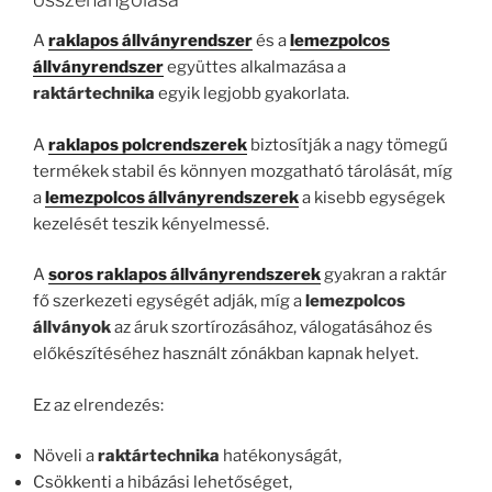
A
raklapos állványrendszer
és a
lemezpolcos
állványrendszer
együttes alkalmazása a
raktártechnika
egyik legjobb gyakorlata.
A
raklapos polcrendszerek
biztosítják a nagy tömegű
termékek stabil és könnyen mozgatható tárolását, míg
a
lemezpolcos állványrendszerek
a kisebb egységek
kezelését teszik kényelmessé.
A
soros raklapos állványrendszerek
gyakran a raktár
fő szerkezeti egységét adják, míg a
lemezpolcos
állványok
az áruk szortírozásához, válogatásához és
előkészítéséhez használt zónákban kapnak helyet.
Ez az elrendezés:
Növeli a
raktártechnika
hatékonyságát,
Csökkenti a hibázási lehetőséget,