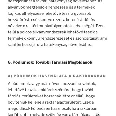
hozzájárulhat a raktári hatékonyság növeléséhez. Az
állványok megfelelő elrendezése és a termékek
logikus elhelyezése lehetővé teszi a gyorsabb
hozzáférést, csökkentve ezzel a keresési időt és
növelve a raktári munkafolyamatok sebességét. Ezen
felül a polcos állványrendszerek lehetővé teszik a
termékek könnyű rendszerezését és azonosítását, ami
szintén hozzájárul a hatékonyság növeléséhez.
6. Pódiumok: További Tárolási Megoldások
A) PÓDIUMOK HASZNÁLATA A RAKTÁRAKBAN
A
pódiumok
, vagy más néven mezzanine szintek,
lehetővé teszik a raktárak számára, hogy további
tárolási területeket hozzanak létre anélkül, hogy
bővíteniük kellene a raktár alapterületét. Ezek a
megoldások különösen hasznosak, ha a raktárban
korlátozott a hely, de szükség van a tárolókapacitás