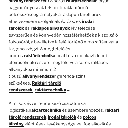
állványrendszerek
:
A soros
raktártechnika
olyan
hagyományosnak tekintett raklaptároló
polcösszesség, amelyek a raklapon tárolt áruk
elhelyezésére szolgálnak. Az összes
irodai
tárolók
és
raklapos állványok
kivitelezése
egyszerűen és könnyedén hozzáférhetőek a kiszolgáló
folyosóról, a be- illetve kifelé történő elmozdításukat a
targonca végzi. A megfelelő és
pontos
raktártechnika
miatt és a munkavédelmi
előírásoknak részére megfelelve a soros raklapos
állványokba minimum 2
típusú
állványrendszer
gerenda-szint
szükséges.
Raktári tároló
rendszerek
,
raktártechnika
–
A mi sok évvel rendelkező csapatunk a
logisztika,
raktártechnika
és üzemberendezés,
raktári
tároló rendszerek
,
irodai tárolók
és
polcos
állvány
kiépítések tevékenységeivel foglalkozik és