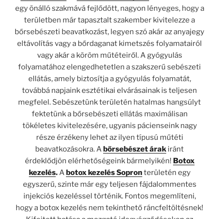
egy önálló szakmává fejlődött, nagyon lényeges, hogy a
területben már tapasztalt szakember kivitelezze a
bőrsebészeti beavatkozást, legyen szó akár az anyajegy
eltávolítás vagy a bőrdaganat kimetszés folyamatairól
vagy akár a köröm műtéteiről. A gyógyulás
folyamatához elengedhetetlen a szakszerű sebészeti
ellátás, amely biztosítja a gyógyulás folyamatát,
továbbá napjaink esztétikai elvárásainak is teljesen
megfelel. Sebészetünk területén hatalmas hangsúlyt
fektetünk a bőrsebészeti ellátás maximálisan
tökéletes kivitelezésére, ugyanis pácienseink nagy
része érzékeny lehet az ilyen típusú műtéti
beavatkozásokra. A
bőrsebészet árak
iránt
érdeklődjön elérhetőségeink bármelyikén!
Botox
kezelés
.
A
botox kezelés Sopron
területén egy
egyszerű, szinte már egy teljesen fájdalommentes
injekciós kezeléssel történik. Fontos megemlíteni,
hogy a botox kezelés nem tekinthető ráncfeltöltésnek!