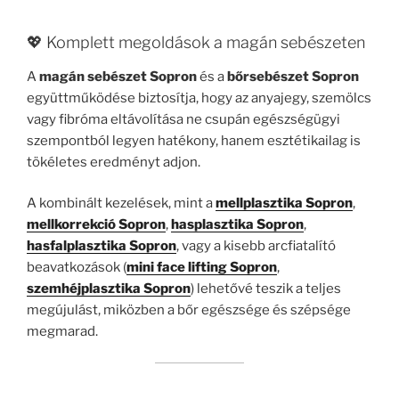
💖 Komplett megoldások a magán sebészeten
A
magán sebészet Sopron
és a
bőrsebészet Sopron
együttműködése biztosítja, hogy az anyajegy, szemölcs
vagy fibróma eltávolítása ne csupán egészségügyi
szempontból legyen hatékony, hanem esztétikailag is
tökéletes eredményt adjon.
A kombinált kezelések, mint a
mellplasztika Sopron
,
mellkorrekció Sopron
,
hasplasztika Sopron
,
hasfalplasztika Sopron
, vagy a kisebb arcfiatalító
beavatkozások (
mini face lifting Sopron
,
szemhéjplasztika Sopron
) lehetővé teszik a teljes
megújulást, miközben a bőr egészsége és szépsége
megmarad.