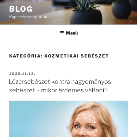
Tartalomhoz
BLOG
Kapcsolatot építünk
Menü
KATEGÓRIA:
KOZMETIKAI SEBÉSZET
BEKÜLDVE:
2025.11.13.
Lézersebészet kontra hagyományos
sebészet – mikor érdemes váltani?