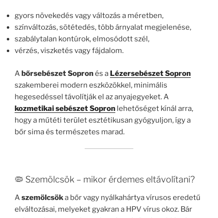
gyors növekedés vagy változás a méretben,
színváltozás, sötétedés, több árnyalat megjelenése,
szabálytalan kontúrok, elmosódott szél,
vérzés, viszketés vagy fájdalom.
A
bőrsebészet Sopron
és a
Lézersebészet Sopron
szakemberei modern eszközökkel, minimális
hegesedéssel távolítják el az anyajegyeket. A
kozmetikai sebészet Sopron
lehetőséget kínál arra,
hogy a műtéti terület esztétikusan gyógyuljon, így a
bőr sima és természetes marad.
🦠 Szemölcsök – mikor érdemes eltávolítani?
A
szemölcsök
a bőr vagy nyálkahártya vírusos eredetű
elváltozásai, melyeket gyakran a HPV vírus okoz. Bár