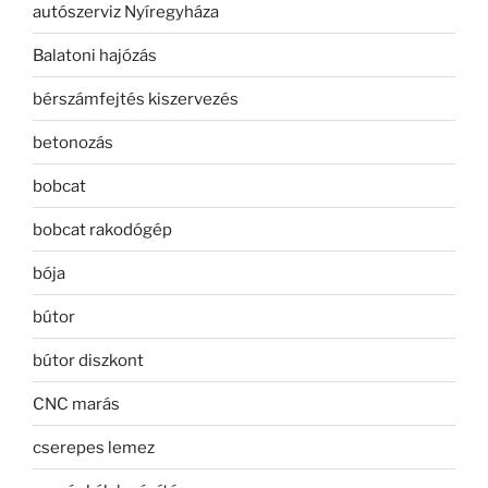
autószerviz Nyíregyháza
Balatoni hajózás
bérszámfejtés kiszervezés
betonozás
bobcat
bobcat rakodógép
bója
bútor
bútor diszkont
CNC marás
cserepes lemez