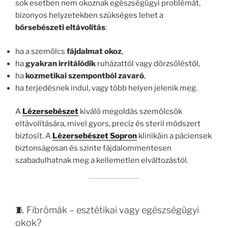
sok esetben nem okoznak egészségügyi problémát,
bizonyos helyzetekben szükséges lehet a
bőrsebészeti eltávolítás
:
ha a szemölcs
fájdalmat okoz
,
ha
gyakran irritálódik
ruházattól vagy dörzsöléstől,
ha
kozmetikai szempontból zavaró
,
ha terjedésnek indul, vagy több helyen jelenik meg.
A
Lézersebészet
kiváló megoldás szemölcsök
eltávolítására, mivel gyors, precíz és steril módszert
biztosít. A
Lézersebészet Sopron
klinikáin a páciensek
biztonságosan és szinte fájdalommentesen
szabadulhatnak meg a kellemetlen elváltozástól.
🧵 Fibrómák – esztétikai vagy egészségügyi
okok?