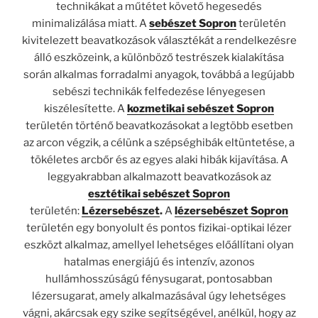
technikákat a műtétet követő hegesedés
minimalizálása miatt. A
sebészet Sopron
területén
kivitelezett beavatkozások választékát a rendelkezésre
álló eszközeink, a különböző testrészek kialakítása
során alkalmas forradalmi anyagok, továbbá a legújabb
sebészi technikák felfedezése lényegesen
kiszélesítette. A
kozmetikai sebészet Sopron
területén történő beavatkozásokat a legtöbb esetben
az arcon végzik, a célünk a szépséghibák eltüntetése, a
tökéletes arcbőr és az egyes alaki hibák kijavítása. A
leggyakrabban alkalmazott beavatkozások az
esztétikai sebészet Sopron
területén:
Lézersebészet
.
A
lézersebészet Sopron
területén egy bonyolult és pontos fizikai-optikai lézer
eszközt alkalmaz, amellyel lehetséges előállítani olyan
hatalmas energiájú és intenzív, azonos
hullámhosszúságú fénysugarat, pontosabban
lézersugarat, amely alkalmazásával úgy lehetséges
vágni, akárcsak egy szike segítségével, anélkül, hogy az