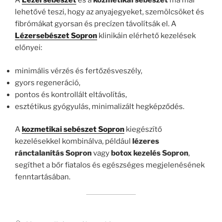
A
Lézersebészet
és a
kozmetikai sebészet
ma már
lehetővé teszi, hogy az anyajegyeket, szemölcsöket és
fibrómákat gyorsan és precízen távolítsák el. A
Lézersebészet Sopron
klinikáin elérhető kezelések
előnyei:
minimális vérzés és fertőzésveszély,
gyors regeneráció,
pontos és kontrollált eltávolítás,
esztétikus gyógyulás, minimalizált hegképződés.
A
kozmetikai sebészet Sopron
kiegészítő
kezelésekkel kombinálva, például
lézeres
ránctalanítás Sopron
vagy
botox kezelés Sopron
,
segíthet a bőr fiatalos és egészséges megjelenésének
fenntartásában.