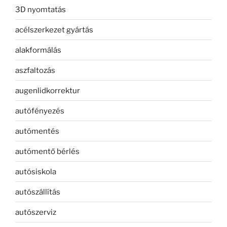
3D nyomtatás
acélszerkezet gyártás
alakformálás
aszfaltozás
augenlidkorrektur
autófényezés
autómentés
autómentő bérlés
autósiskola
autószállítás
autószerviz