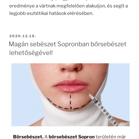
eredménye a vártnak megfelelően alakuljon, és segít a
legjobb esztétikai hatások elérésében.
BEKÜLDVE:
2020.12.16.
Magán sebészet Sopronban bőrsebészet
lehetőségével!
Bőrsebészet
.
A
bőrsebészet Sopron
területén már