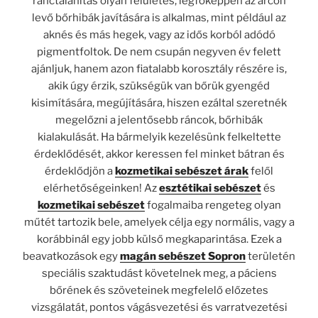
ránctalanítás olyan felületes, legfőképpen az arcon
levő bőrhibák javítására is alkalmas, mint például az
aknés és más hegek, vagy az idős korból adódó
pigmentfoltok. De nem csupán negyven év felett
ajánljuk, hanem azon fiatalabb korosztály részére is,
akik úgy érzik, szükségük van bőrük gyengéd
kisimítására, megújítására, hiszen ezáltal szeretnék
megelőzni a jelentősebb ráncok, bőrhibák
kialakulását. Ha bármelyik kezelésünk felkeltette
érdeklődését, akkor keressen fel minket bátran és
érdeklődjön a
kozmetikai sebészet árak
felől
elérhetőségeinken! Az
esztétikai sebészet
és
kozmetikai sebészet
fogalmaiba rengeteg olyan
műtét tartozik bele, amelyek célja egy normális, vagy a
korábbinál egy jobb külső megkaparintása. Ezek a
beavatkozások egy
magán sebészet Sopron
területén
speciális szaktudást követelnek meg, a páciens
bőrének és szöveteinek megfelelő előzetes
vizsgálatát, pontos vágásvezetési és varratvezetési