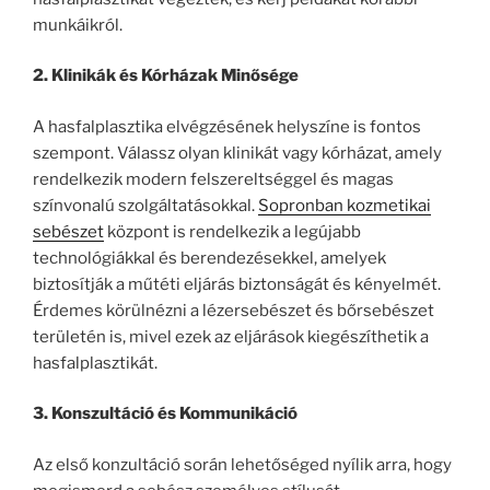
munkáikról.
2. Klinikák és Kórházak Minősége
A hasfalplasztika elvégzésének helyszíne is fontos
szempont. Válassz olyan klinikát vagy kórházat, amely
rendelkezik modern felszereltséggel és magas
színvonalú szolgáltatásokkal.
Sopronban kozmetikai
sebészet
központ is rendelkezik a legújabb
technológiákkal és berendezésekkel, amelyek
biztosítják a műtéti eljárás biztonságát és kényelmét.
Érdemes körülnézni a lézersebészet és bőrsebészet
területén is, mivel ezek az eljárások kiegészíthetik a
hasfalplasztikát.
3. Konszultáció és Kommunikáció
Az első konzultáció során lehetőséged nyílik arra, hogy