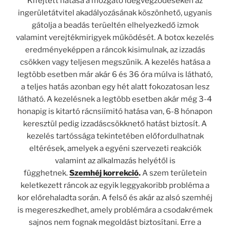
Kifejtett hatása a mozgató idegvégződéseken az
ingerületátvitel akadályozásának köszönhető, ugyanis
gátolja a beadás terüeltén elhelyezkedő izmok
valamint verejtékmirigyek működését. A botox kezelés
eredményeképpen a ráncok kisimulnak, az izzadás
csökken vagy teljesen megszűnik. A kezelés hatása a
legtöbb esetben már akár 6 és 36 óra múlva is látható,
a teljes hatás azonban egy hét alatt fokozatosan lesz
látható. A kezelésnek a legtöbb esetben akár még 3-4
honapig is kitartó rácnsiímitó hatása van, 6-8 hónapon
keresztül pedig izzadáscsökknető hatást biztosít. A
kezelés tartóssága tekintetében előfordulhatnak
eltérések, amelyek a egyéni szervezeti reakciók
valamint az alkalmazás helyétől is
függhetnek.
Szemhéj korrekció
.
A szem területein
keletkezett ráncok az egyik leggyakoribb probléma a
kor előrehaladta során. A felső és akár az alsó szemhéj
is megereszkedhet, amely problémára a csodakrémek
sajnos nem fognak megoldást biztosítani. Erre a