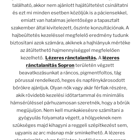
található, akkor nem ajánlott hajátültetést csináltatni
és ezt mi minden esetben közöljük is a páciensekkel,
emiatt van hatalmas jelentősége a tapasztalt
szakember által kivitelezett, őszinte konzultációnak. A
hajbeültetés kezeléssel megfelelő eredmény tudunk
biztosítani azok számára, akiknek a hajhiányuk mértéke
az átültethető hajmennyiséggel megfelelően
kezelhető.
Lézeres ránctalanítás
.
A
lézeres
ránctalanítás Sopron
területén végzett
beavatkozásunkat a ráncos, pigmentfoltos, tág
pórussal rendelkező, heges és napfénykárosodott
bőrökre ajánljuk. Olyan nők vagy akár férfiak részére,
akik rövidebb kezelési időtartammal és minimális
hámsérüléssel párhuzamosan szeretnék, hogy a bőrük
megújuljon. Nem kell munkakiesésre számítani a
gyógyulás folyamata végett, a hölgyeknek nem
szükséges majd kihagyni a reggeli szépítkezést sem,
ugyanis az arc másnap már sminkelhető. A lézeres