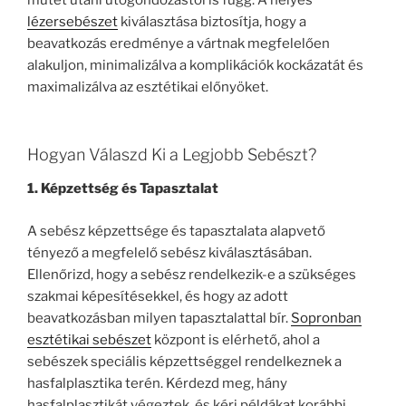
műtét utáni utógondozástól is függ. A helyes
lézersebészet
kiválasztása biztosítja, hogy a
beavatkozás eredménye a vártnak megfelelően
alakuljon, minimalizálva a komplikációk kockázatát és
maximalizálva az esztétikai előnyöket.
Hogyan Válaszd Ki a Legjobb Sebészt?
1. Képzettség és Tapasztalat
A sebész képzettsége és tapasztalata alapvető
tényező a megfelelő sebész kiválasztásában.
Ellenőrizd, hogy a sebész rendelkezik-e a szükséges
szakmai képesítésekkel, és hogy az adott
beavatkozásban milyen tapasztalattal bír.
Sopronban
esztétikai sebészet
központ is elérhető, ahol a
sebészek speciális képzettséggel rendelkeznek a
hasfalplasztika terén. Kérdezd meg, hány
hasfalplasztikát végeztek, és kérj példákat korábbi