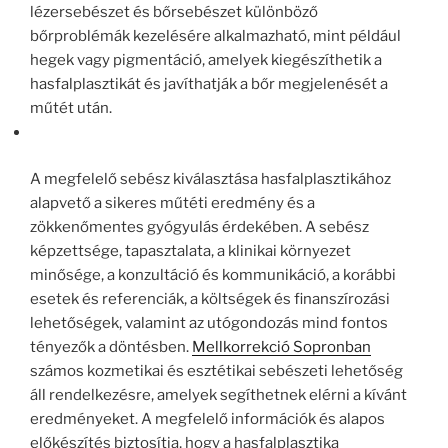
lézersebészet és bőrsebészet különböző
bőrproblémák kezelésére alkalmazható, mint például
hegek vagy pigmentáció, amelyek kiegészíthetik a
hasfalplasztikát és javíthatják a bőr megjelenését a
műtét után.
A megfelelő sebész kiválasztása hasfalplasztikához
alapvető a sikeres műtéti eredmény és a
zökkenőmentes gyógyulás érdekében. A sebész
képzettsége, tapasztalata, a klinikai környezet
minősége, a konzultáció és kommunikáció, a korábbi
esetek és referenciák, a költségek és finanszírozási
lehetőségek, valamint az utógondozás mind fontos
tényezők a döntésben.
Mellkorrekció Sopronban
számos kozmetikai és esztétikai sebészeti lehetőség
áll rendelkezésre, amelyek segíthetnek elérni a kívánt
eredményeket. A megfelelő információk és alapos
előkészítés biztosítja, hogy a hasfalplasztika