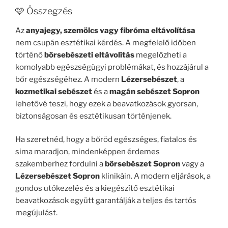
🩷 Összegzés
Az
anyajegy, szemölcs vagy fibróma eltávolítása
nem csupán esztétikai kérdés. A megfelelő időben
történő
bőrsebészeti eltávolítás
megelőzheti a
komolyabb egészségügyi problémákat, és hozzájárul a
bőr egészségéhez. A modern
Lézersebészet
, a
kozmetikai sebészet
és a
magán sebészet Sopron
lehetővé teszi, hogy ezek a beavatkozások gyorsan,
biztonságosan és esztétikusan történjenek.
Ha szeretnéd, hogy a bőröd egészséges, fiatalos és
sima maradjon, mindenképpen érdemes
szakemberhez fordulni a
bőrsebészet Sopron
vagy a
Lézersebészet Sopron
klinikáin. A modern eljárások, a
gondos utókezelés és a kiegészítő esztétikai
beavatkozások együtt garantálják a teljes és tartós
megújulást.