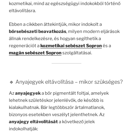
kozmetikai, mind az egészségügyi indokokból történő
eltávolításra.
Ebben a cikkben áttekintjük, mikor indokolt a
bőrsebészeti beavatkozás
, milyen modern eljárások
állnak rendelkezésre, és hogyan segíthetik a
regenerációt a
kozmetikai sebészet Sopron
és a
magán sebészet Sopron
szolgáltatásai.
🔹 Anyajegyek eltávolítása – mikor szükséges?
Az
anyajegyek
a bőr pigmentált foltjai, amelyek
lehetnek születéskor jelenlévők, de később is
kialakulhatnak. Bár legtöbbször ártalmatlanok,
bizonyos esetekben veszélyt jelenthetnek. Az
anyajegy eltávolítását
a következő jelek
indokolhatják: