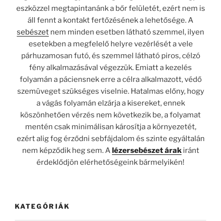
eszközzel megtapintanánk a bőr felületét, ezért nem is
áll fennt a kontakt fertőzésének a lehetősége. A
sebészet
nem minden esetben látható szemmel, ilyen
esetekben a megfelelő helyre vezérlését a vele
párhuzamosan futó, és szemmel látható piros, célzó
fény alkalmazásával végezzük. Emiatt a kezelés
folyamán a páciensnek erre a célra alkalmazott, védő
szemüveget szükséges viselnie. Hatalmas előny, hogy
a vágás folyamán elzárja a kisereket, ennek
köszönhetően vérzés nem következik be, a folyamat
mentén csak minimálisan károsítja a környezetét,
ezért alig fog érződni sebfájdalom és szinte egyáltalán
nem képződik heg sem. A
lézersebészet árak
iránt
érdeklődjön elérhetőségeink bármelyikén!
KATEGÓRIÁK