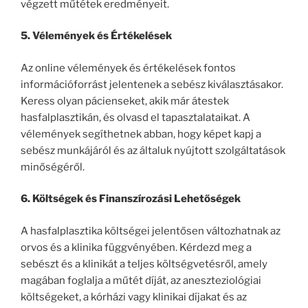
végzett műtétek eredményeit.
5. Vélemények és Értékelések
Az online vélemények és értékelések fontos
információforrást jelentenek a sebész kiválasztásakor.
Keress olyan pácienseket, akik már átestek
hasfalplasztikán, és olvasd el tapasztalataikat. A
vélemények segíthetnek abban, hogy képet kapj a
sebész munkájáról és az általuk nyújtott szolgáltatások
minőségéről.
6. Költségek és Finanszírozási Lehetőségek
A hasfalplasztika költségei jelentősen változhatnak az
orvos és a klinika függvényében. Kérdezd meg a
sebészt és a klinikát a teljes költségvetésről, amely
magában foglalja a műtét díját, az aneszteziológiai
költségeket, a kórházi vagy klinikai díjakat és az