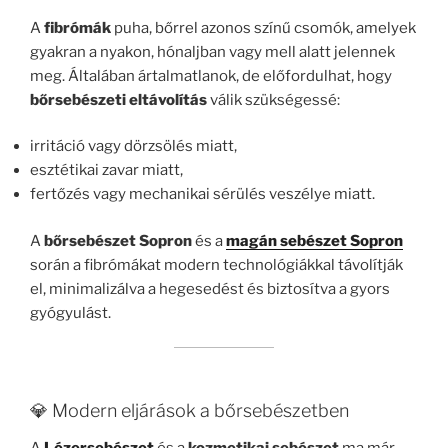
A
fibrómák
puha, bőrrel azonos színű csomók, amelyek
gyakran a nyakon, hónaljban vagy mell alatt jelennek
meg. Általában ártalmatlanok, de előfordulhat, hogy
bőrsebészeti eltávolítás
válik szükségessé:
irritáció vagy dörzsölés miatt,
esztétikai zavar miatt,
fertőzés vagy mechanikai sérülés veszélye miatt.
A
bőrsebészet Sopron
és a
magán sebészet Sopron
során a fibrómákat modern technológiákkal távolítják
el, minimalizálva a hegesedést és biztosítva a gyors
gyógyulást.
💎 Modern eljárások a bőrsebészetben