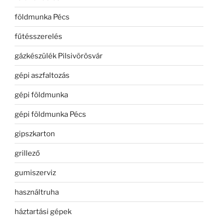
földmunka Pécs
fűtésszerelés
gázkészülék Pilsivörösvár
gépi aszfaltozás
gépi földmunka
gépi földmunka Pécs
gipszkarton
grillező
gumiszerviz
használtruha
háztartási gépek