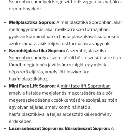
Sopronban, amelyek kiegészíthetik vagy fokozhatják az
eredményeket:
Mellplasztika Sopron:
A
mellplasztika Sopronban
, akár
mellnagyobbítás, akár mellkorrekció formájában,
gyakran kombinálható a hasfalplasztikával, különösen
azok számára, akik teljes testformálásra vágynak.
Szemhéjplasztika Sopron:
A
szemhéjplasztika
Sopronban
, amely a szem körüli bőr feszesítésére és a
fáradt megjelenés javítására szolgál, egy másik
népszerű eljárás, amely jól illeszkedik a
hasfalplasztikához.
Mini Face Lift Sopron:
A
mini face lift Sopronban
,
amely a fiatalos megjelenés megőrzésére és a bőr
megereszkedésének csökkentésére szolgál, szintén
egy olyan eljárás, amely kombinálható a
hasfalplasztikával a teljes arcesztétikai eredmény
érdekében.
Lézersebészet Sopron és Bőrsebészet Sopron:
A