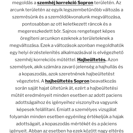
megoldás a
szemhéj korrekció Sopron
területén. Az
arcunk területén az egyik legszembetűnőbb változás a
szemrésünk és a szemöldökvonalunk megváltozása,
pontosabban az ott keletkezett ráncok és a
megereszkedett bőr. Sajnos rengeteget képes
öregíteni arcunkon ezeknek a területeknek a
megváltozása. Ezek a változások azonban megoldhatók
egy helyi érzéstelenítés alkalmazásával is elvégezhető
szemhéj korrekciós műtéttel.
Hajbeültetés
.
Azon
személyek, akik számára zavaró jelenség a hajhullás és
a kopaszodás, azok szeretnének hajbeültetést
végeztetni. A
hajbeültetés Sopron
beavatkozás
során saját hajat ültetünk át, ezért a hajbeültetési
műtét eredményeit minden esetben az adott paciens
adottságaihoz és igényeihez viszonyítva vagyunk
képesek felállítani. Emiatt a személyes vizsgálat
folyamán minden esetben egyénileg értékeljük a hajak
adottságait, a kopaszodás mértékét és a páciens
igényeit. Abban az esetben ha ezek között nagy eltérés