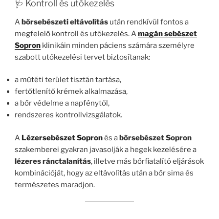
🩺 Kontroll és utókezelés
A
bőrsebészeti eltávolítás
után rendkívül fontos a
megfelelő kontroll és utókezelés. A
magán sebészet
Sopron
klinikáin minden páciens számára személyre
szabott utókezelési tervet biztosítanak:
a műtéti terület tisztán tartása,
fertőtlenítő krémek alkalmazása,
a bőr védelme a napfénytől,
rendszeres kontrollvizsgálatok.
A
Lézersebészet Sopron
és a
bőrsebészet Sopron
szakemberei gyakran javasolják a hegek kezelésére a
lézeres ránctalanítás
, illetve más bőrfiatalító eljárások
kombinációját, hogy az eltávolítás után a bőr sima és
természetes maradjon.