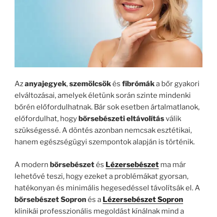
Az
anyajegyek
,
szemölcsök
és
fibrómák
a bőr gyakori
elváltozásai, amelyek életünk során szinte mindenki
bőrén előfordulhatnak. Bár sok esetben ártalmatlanok,
előfordulhat, hogy
bőrsebészeti eltávolítás
válik
szükségessé. A döntés azonban nemcsak esztétikai,
hanem egészségügyi szempontok alapján is történik.
A modern
bőrsebészet
és
Lézersebészet
ma már
lehetővé teszi, hogy ezeket a problémákat gyorsan,
hatékonyan és minimális hegesedéssel távolítsák el. A
bőrsebészet Sopron
és a
Lézersebészet Sopron
klinikái professzionális megoldást kínálnak mind a