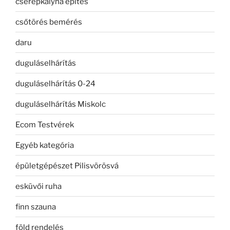
cserépkályha építés
csőtörés bemérés
daru
duguláselhárítás
duguláselhárítás 0-24
duguláselhárítás Miskolc
Ecom Testvérek
Egyéb kategória
épületgépészet Pilisvörösvá
esküvői ruha
finn szauna
föld rendelés