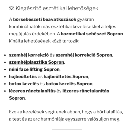
🌸 Kiegészítő esztétikai lehetőségek
A
bőrsebészeti beavatkozások
gyakran
kombinálhatók más esztétikai kezelésekkel a teljes
megújulás érdekében. A
kozmetikai sebészet Sopron
kínálta lehetőségek közé tartozik:
szemhéj korrekció
és
szemhéj korrekció Sopron
,
szemhéjplasztika Sopron
,
mini face lifting Sopron
,
hajbeültetés
és
hajbeültetés Sopron
,
botox kezelés
és
botox kezelés Sopron
,
lézeres ránctalanítás
és
lézeres ránctalanítás
Sopron
.
Ezek a kezelések segítenek abban, hogy a bőrfiatalítás,
a test és az arc harmóniája egyszerre valósuljon meg.