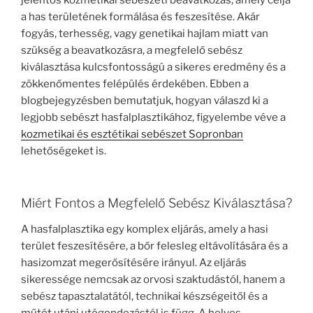
jelentős kozmetikai sebészeti beavatkozás, amely célja
a has területének formálása és feszesítése. Akár
fogyás, terhesség, vagy genetikai hajlam miatt van
szükség a beavatkozásra, a megfelelő sebész
kiválasztása kulcsfontosságú a sikeres eredmény és a
zökkenőmentes felépülés érdekében. Ebben a
blogbejegyzésben bemutatjuk, hogyan válaszd ki a
legjobb sebészt hasfalplasztikához, figyelembe véve a
kozmetikai és esztétikai sebészet Sopronban
lehetőségeket is.
Miért Fontos a Megfelelő Sebész Kiválasztása?
A hasfalplasztika egy komplex eljárás, amely a hasi
terület feszesítésére, a bőr felesleg eltávolítására és a
hasizomzat megerősítésére irányul. Az eljárás
sikeressége nemcsak az orvosi szaktudástól, hanem a
sebész tapasztalatától, technikai készségeitől és a