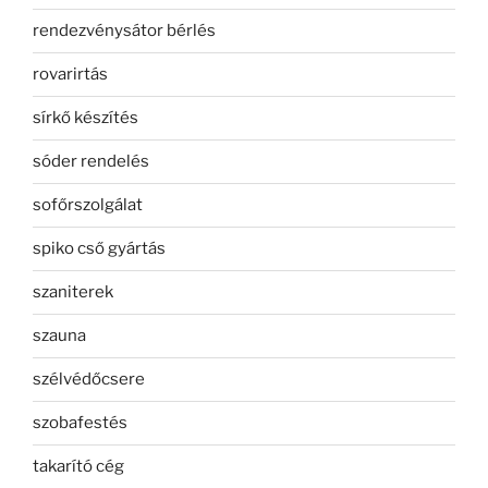
rendezvénysátor bérlés
rovarirtás
sírkő készítés
sóder rendelés
sofőrszolgálat
spiko cső gyártás
szaniterek
szauna
szélvédőcsere
szobafestés
takarító cég