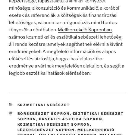
képzettsége, tapasztalata, a klinikai környezet
minősége, a konzultáció és kommunikáció, a korábbi
esetek és referenciák, a költségek és finanszírozási
lehetőségek, valamint az utógondozás mind fontos
tényezők a döntésben.
Mellkorrekció Sopronban
számos kozmetikai és esztétikai sebészeti lehetőség
áll rendelkezésre, amelyek segíthetnek elérni a kívánt
eredményeket. A megfelelő információk és alapos
előkészítés biztosítja, hogy a hasfalplasztika
eredménye a vártnak megfelelően alakuljon, és segít a
legjobb esztétikai hatások elérésében.
KATEGÓRIÁK
KOZMETIKAI SEBÉSZET
CÍMKÉK
BŐRSEBÉSZET SOPRON
,
ESZTÉTIKAI SEBÉSZET
SOPRON
,
HASFALPLASZTIKA SOPRON
,
KOZMETIKAI SEBÉSZET SOPRON
,
LÉZERSEBÉSZET SOPRON
,
MELLKORREKCIÓ