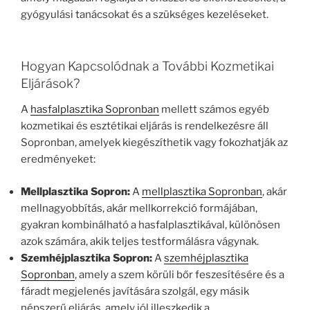
gyógyulási tanácsokat és a szükséges kezeléseket.
Hogyan Kapcsolódnak a További Kozmetikai
Eljárások?
A
hasfalplasztika Sopronban
mellett számos egyéb
kozmetikai és esztétikai eljárás is rendelkezésre áll
Sopronban, amelyek kiegészíthetik vagy fokozhatják az
eredményeket:
Mellplasztika Sopron:
A
mellplasztika Sopronban
, akár
mellnagyobbítás, akár mellkorrekció formájában,
gyakran kombinálható a hasfalplasztikával, különösen
azok számára, akik teljes testformálásra vágynak.
Szemhéjplasztika Sopron:
A
szemhéjplasztika
Sopronban
, amely a szem körüli bőr feszesítésére és a
fáradt megjelenés javítására szolgál, egy másik
népszerű eljárás, amely jól illeszkedik a