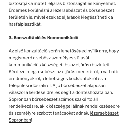
biztosítják a műtéti eljárás biztonságát és kényelmét.
Érdemes körülnézni a lézersebészet és bőrsebészet
területén is, mivel ezek az eljárások kiegészíthetik a
hasfalplasztikát.
3. Konszultáció és Kommunikáció
Az első konzultáció során lehetőséged nyílik arra, hogy
megismerd a sebész személyes stílusát,
kommunikációs készségeit és az eljárás részleteit.
Kérdezd meg a sebészt az eljárás menetéről, a várható
eredményekről, a lehetséges kockázatokról és a
felépülési időszakról. A jó
bőrsebészet
alaposan
válaszol a kérdéseidre, és segít a döntéshozatalban.
Sopronban bőrsebészet
számos szakértő áll
rendelkezésre, akik készséggel állnak rendelkezésedre
és személyre szabott tanácsokat adnak,
lézersebészet
Sopronban
!