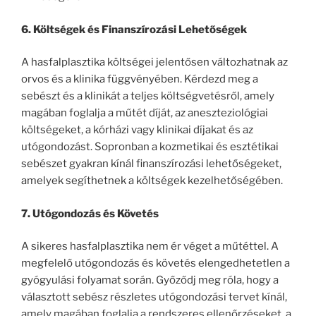
6. Költségek és Finanszírozási Lehetőségek
A hasfalplasztika költségei jelentősen változhatnak az
orvos és a klinika függvényében. Kérdezd meg a
sebészt és a klinikát a teljes költségvetésről, amely
magában foglalja a műtét díját, az aneszteziológiai
költségeket, a kórházi vagy klinikai díjakat és az
utógondozást. Sopronban a kozmetikai és esztétikai
sebészet gyakran kínál finanszírozási lehetőségeket,
amelyek segíthetnek a költségek kezelhetőségében.
7. Utógondozás és Követés
A sikeres hasfalplasztika nem ér véget a műtéttel. A
megfelelő utógondozás és követés elengedhetetlen a
gyógyulási folyamat során. Győződj meg róla, hogy a
választott sebész részletes utógondozási tervet kínál,
amely magában foglalja a rendszeres ellenőrzéseket, a