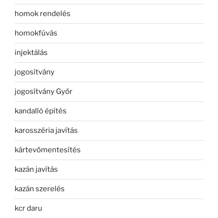
homok rendelés
homokfúvás
injektálás
jogosítvány
jogosítvány Győr
kandalló építés
karosszéria javítás
kártevőmentesítés
kazán javítás
kazán szerelés
kcr daru