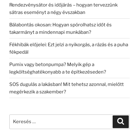
Rendezvénysátor és időjárás – hogyan tervezzünk
sátras eseményt a négy évszakban
Bálabontás okosan: Hogyan spórolhatsz időt és
takarmányt a mindennapi munkában?
Fékhibák előjelei: Ezt jelzi a nyikorgás, a rázás és a puha
fékpedál
Pumix vagy betonpumpa? Melyik gép a
legköltséghatékonyabb a te építkezéseden?
SOS dugulás a lakásban! Mit tehetsz azonnal, mielőtt
megérkezik a szakember?
Keresés
Keresé
a
következő