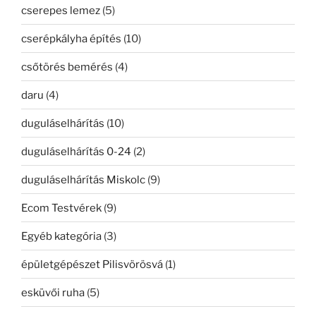
cserepes lemez
(5)
cserépkályha építés
(10)
csőtörés bemérés
(4)
daru
(4)
duguláselhárítás
(10)
duguláselhárítás 0-24
(2)
duguláselhárítás Miskolc
(9)
Ecom Testvérek
(9)
Egyéb kategória
(3)
épületgépészet Pilisvörösvá
(1)
esküvői ruha
(5)