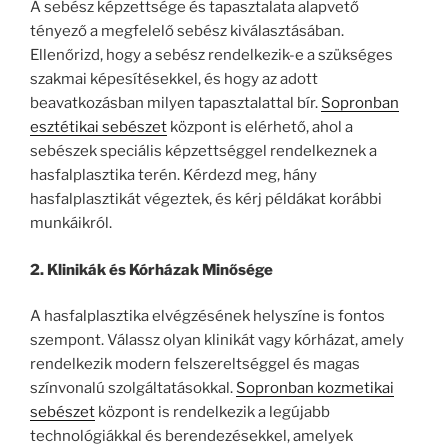
A sebész képzettsége és tapasztalata alapvető
tényező a megfelelő sebész kiválasztásában.
Ellenőrizd, hogy a sebész rendelkezik-e a szükséges
szakmai képesítésekkel, és hogy az adott
beavatkozásban milyen tapasztalattal bír.
Sopronban
esztétikai sebészet
központ is elérhető, ahol a
sebészek speciális képzettséggel rendelkeznek a
hasfalplasztika terén. Kérdezd meg, hány
hasfalplasztikát végeztek, és kérj példákat korábbi
munkáikról.
2. Klinikák és Kórházak Minősége
A hasfalplasztika elvégzésének helyszíne is fontos
szempont. Válassz olyan klinikát vagy kórházat, amely
rendelkezik modern felszereltséggel és magas
színvonalú szolgáltatásokkal.
Sopronban kozmetikai
sebészet
központ is rendelkezik a legújabb
technológiákkal és berendezésekkel, amelyek