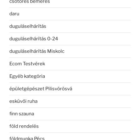
csőtörés bemérés
daru
duguláselhárítás
duguláselhárítás 0-24
duguláselhárítás Miskolc
Ecom Testvérek
Egyéb kategória
épületgépészet Pilisvörösvá
esküvői ruha
finn szauna
föld rendelés
földmunka Pécs