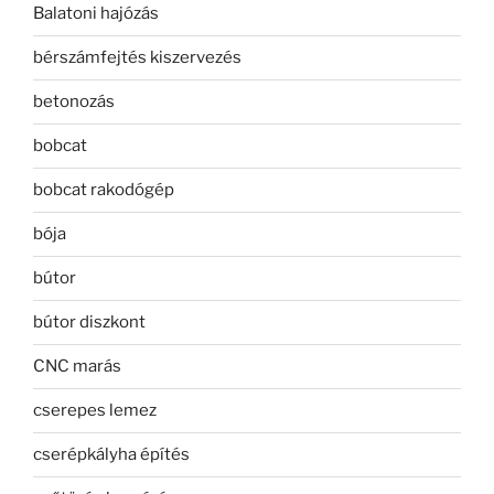
Balatoni hajózás
bérszámfejtés kiszervezés
betonozás
bobcat
bobcat rakodógép
bója
bútor
bútor diszkont
CNC marás
cserepes lemez
cserépkályha építés