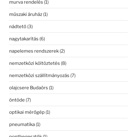
murva rendelés
(1)
műszaki áruház
(1)
nádtető
(3)
nagytakarítás
(6)
napelemes rendszerek
(2)
nemzetközi költöztetés
(8)
nemzetközi szállítmányozás
(7)
olajcsere Budaörs
(1)
öntöde
(7)
optikai mérőgép
(1)
pneumatika
(1)
ponthegesztők
(1)