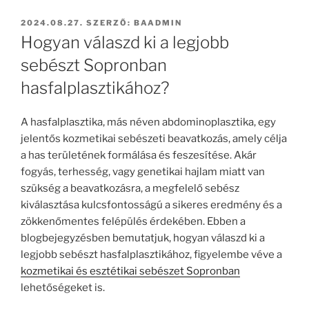
BEKÜLDVE:
2024.08.27.
SZERZŐ:
BAADMIN
Hogyan válaszd ki a legjobb
sebészt Sopronban
hasfalplasztikához?
A hasfalplasztika, más néven abdominoplasztika, egy
jelentős kozmetikai sebészeti beavatkozás, amely célja
a has területének formálása és feszesítése. Akár
fogyás, terhesség, vagy genetikai hajlam miatt van
szükség a beavatkozásra, a megfelelő sebész
kiválasztása kulcsfontosságú a sikeres eredmény és a
zökkenőmentes felépülés érdekében. Ebben a
blogbejegyzésben bemutatjuk, hogyan válaszd ki a
legjobb sebészt hasfalplasztikához, figyelembe véve a
kozmetikai és esztétikai sebészet Sopronban
lehetőségeket is.