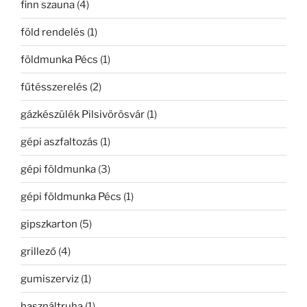
finn szauna
(4)
föld rendelés
(1)
földmunka Pécs
(1)
fűtésszerelés
(2)
gázkészülék Pilsivörösvár
(1)
gépi aszfaltozás
(1)
gépi földmunka
(3)
gépi földmunka Pécs
(1)
gipszkarton
(5)
grillező
(4)
gumiszerviz
(1)
használtruha
(1)