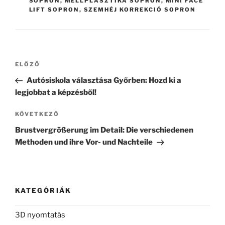
SOPRON
,
MELLPLASZTIKA SOPRON
,
MINI FACE
LIFT SOPRON
,
SZEMHÉJ KORREKCIÓ SOPRON
Bejegyzés
Korábbi
ELŐZŐ
navigáció
bejegyzés
Autósiskola választása Győrben: Hozd ki a
legjobbat a képzésből!
Következő
KÖVETKEZŐ
bejegyzés
Brustvergrößerung im Detail: Die verschiedenen
Methoden und ihre Vor- und Nachteile
KATEGÓRIÁK
3D nyomtatás