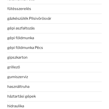
fűtésszerelés
gázkészülék Pilsivörösvár
gépi aszfaltozás
gépi földmunka
gépi földmunka Pécs
gipszkarton
grillező
gumiszerviz
használtruha
háztartási gépek
hidraulika