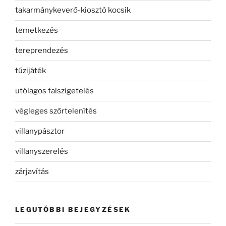
takarmánykeverő-kiosztó kocsik
temetkezés
tereprendezés
tűzijáték
utólagos falszigetelés
végleges szőrtelenítés
villanypásztor
villanyszerelés
zárjavítás
LEGUTÓBBI BEJEGYZÉSEK