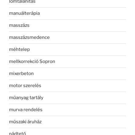
lomtalanítás
manuálterápia
masszázs
masszázsmedence
méhtelep
mellkorrekció Sopron
mixerbeton
motor szerelés
műanyag tartály
murva rendelés
műszaki áruház
nádtető