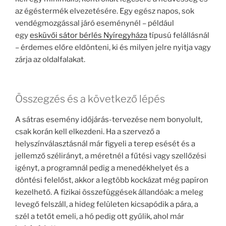
az égéstermék elvezetésére. Egy egész napos, sok
vendégmozgással járó eseménynél – például
egy
esküvői sátor bérlés Nyíregyháza
típusú felállásnál
– érdemes előre eldönteni, ki és milyen jelre nyitja vagy
zárja az oldalfalakat.
Összegzés és a következő lépés
A sátras esemény időjárás-tervezése nem bonyolult,
csak korán kell elkezdeni. Ha a szervező a
helyszínválasztásnál már figyeli a terep esését és a
jellemző szélirányt, a méretnél a fűtési vagy szellőzési
igényt, a programnál pedig a menedékhelyet és a
döntési felelőst, akkor a legtöbb kockázat még papíron
kezelhető. A fizikai összefüggések állandóak: a meleg
levegő felszáll, a hideg felületen kicsapódik a pára, a
szél a tetőt emeli, a hó pedig ott gyűlik, ahol már