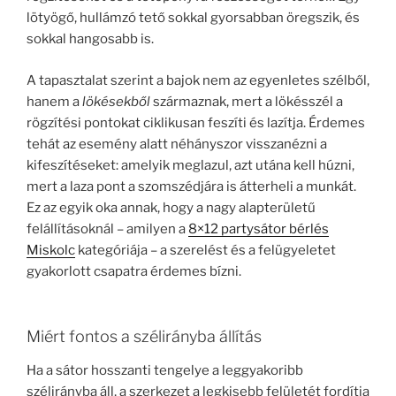
lötyögő, hullámzó tető sokkal gyorsabban öregszik, és
sokkal hangosabb is.
A tapasztalat szerint a bajok nem az egyenletes szélből,
hanem a
lökésekből
származnak, mert a lökésszél a
rögzítési pontokat ciklikusan feszíti és lazítja. Érdemes
tehát az esemény alatt néhányszor visszanézni a
kifeszítéseket: amelyik meglazul, azt utána kell húzni,
mert a laza pont a szomszédjára is átterheli a munkát.
Ez az egyik oka annak, hogy a nagy alapterületű
felállításoknál – amilyen a
8×12 partysátor bérlés
Miskolc
kategóriája – a szerelést és a felügyeletet
gyakorlott csapatra érdemes bízni.
Miért fontos a szélirányba állítás
Ha a sátor hosszanti tengelye a leggyakoribb
szélirányba áll, a szerkezet a legkisebb felületét fordítja