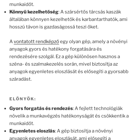
munkaidőt.
Könnyű kezelhetőség
: A szársértős tárcsás kaszák
általában könnyen kezelhetők és karbantarthatók, ami
hosszú távon is gazdaságossá teszi őket.
A
vontatott rendképző
egy olyan gép, amely a növényi
anyagok gyors és hatékony forgatására és
rendezésére szolgál. Ez a gép különösen hasznos a
széna- és szalmakezelés során, mivel biztosítja az
anyagok egyenletes eloszlását és elősegíti a gyorsabb
száradást.
ELŐNYÖK:
Gyors forgatás és rendezés
: A fejlett technológiák
növelik a munkavégzés hatékonyságát és csökkentik a
munkaidőt.
Egyenletes eloszlás
: A gép biztosítja a növényi
anyagok egyenletes eloszlását, ami elősegíti a