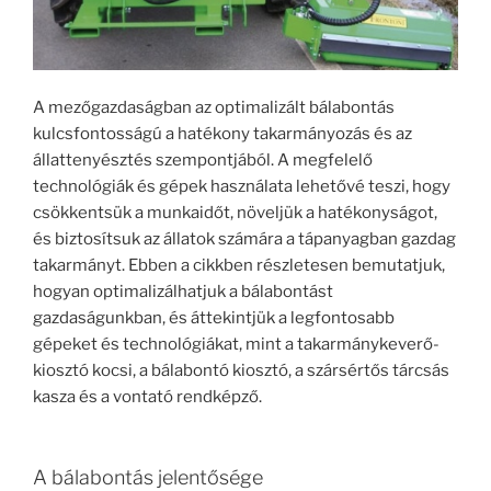
A mezőgazdaságban az optimalizált bálabontás
kulcsfontosságú a hatékony takarmányozás és az
állattenyésztés szempontjából. A megfelelő
technológiák és gépek használata lehetővé teszi, hogy
csökkentsük a munkaidőt, növeljük a hatékonyságot,
és biztosítsuk az állatok számára a tápanyagban gazdag
takarmányt. Ebben a cikkben részletesen bemutatjuk,
hogyan optimalizálhatjuk a bálabontást
gazdaságunkban, és áttekintjük a legfontosabb
gépeket és technológiákat, mint a takarmánykeverő-
kiosztó kocsi, a bálabontó kiosztó, a szársértős tárcsás
kasza és a vontató rendképző.
A bálabontás jelentősége