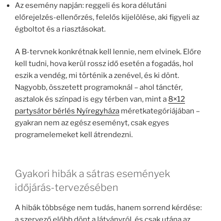
Az esemény napján: reggeli és kora délutáni
előrejelzés-ellenőrzés, felelős kijelölése, aki figyeli az
égboltot és a riasztásokat.
A B-tervnek konkrétnak kell lennie, nem elvinek. Előre
kell tudni, hova kerül rossz idő esetén a fogadás, hol
eszik a vendég, mi történik a zenével, és ki dönt.
Nagyobb, összetett programoknál – ahol tánctér,
asztalok és színpad is egy térben van, mint a
8×12
partysátor bérlés Nyíregyháza
méretkategóriájában –
gyakran nem az egész eseményt, csak egyes
programelemeket kell átrendezni.
Gyakori hibák a sátras események
időjárás-tervezésében
A hibák többsége nem tudás, hanem sorrend kérdése:
a szervező előbb dönt a látványról, és csak utána az