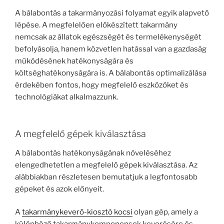
A bálabontás a takarmányozási folyamat egyik alapvető
lépése. A megfelelően előkészített takarmány
nemcsak az állatok egészségét és termelékenységét
befolyásolja, hanem közvetlen hatással van a gazdaság
működésének hatékonyságára és
költséghatékonyságára is. A bálabontás optimalizálása
érdekében fontos, hogy megfelelő eszközöket és
technológiákat alkalmazzunk.
A megfelelő gépek kiválasztása
A bálabontás hatékonyságának növeléséhez
elengedhetetlen a megfelelő gépek kiválasztása. Az
alábbiakban részletesen bemutatjuk a legfontosabb
gépeket és azok előnyeit.
A
takarmánykeverő-kiosztó kocsi
olyan gép, amely a