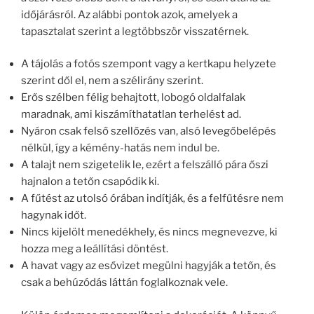
időjárásról. Az alábbi pontok azok, amelyek a
tapasztalat szerint a legtöbbször visszatérnek.
A tájolás a fotós szempont vagy a kertkapu helyzete
szerint dől el, nem a szélirány szerint.
Erős szélben félig behajtott, lobogó oldalfalak
maradnak, ami kiszámíthatatlan terhelést ad.
Nyáron csak felső szellőzés van, alsó levegőbelépés
nélkül, így a kémény-hatás nem indul be.
A talajt nem szigetelik le, ezért a felszálló pára őszi
hajnalon a tetőn csapódik ki.
A fűtést az utolsó órában indítják, és a felfűtésre nem
hagynak időt.
Nincs kijelölt menedékhely, és nincs megnevezve, ki
hozza meg a leállítási döntést.
A havat vagy az esővizet megülni hagyják a tetőn, és
csak a behúzódás láttán foglalkoznak vele.