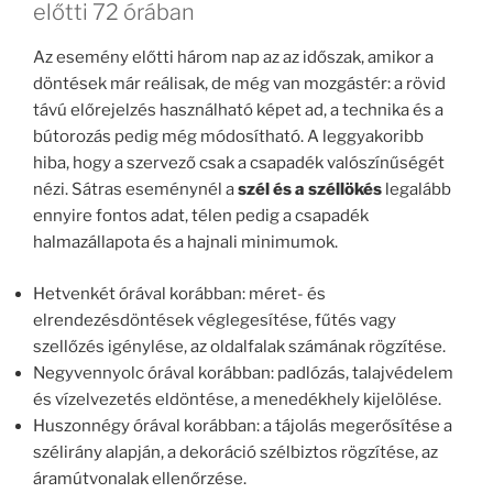
előtti 72 órában
Az esemény előtti három nap az az időszak, amikor a
döntések már reálisak, de még van mozgástér: a rövid
távú előrejelzés használható képet ad, a technika és a
bútorozás pedig még módosítható. A leggyakoribb
hiba, hogy a szervező csak a csapadék valószínűségét
nézi. Sátras eseménynél a
szél és a széllökés
legalább
ennyire fontos adat, télen pedig a csapadék
halmazállapota és a hajnali minimumok.
Hetvenkét órával korábban: méret- és
elrendezésdöntések véglegesítése, fűtés vagy
szellőzés igénylése, az oldalfalak számának rögzítése.
Negyvennyolc órával korábban: padlózás, talajvédelem
és vízelvezetés eldöntése, a menedékhely kijelölése.
Huszonnégy órával korábban: a tájolás megerősítése a
szélirány alapján, a dekoráció szélbiztos rögzítése, az
áramútvonalak ellenőrzése.