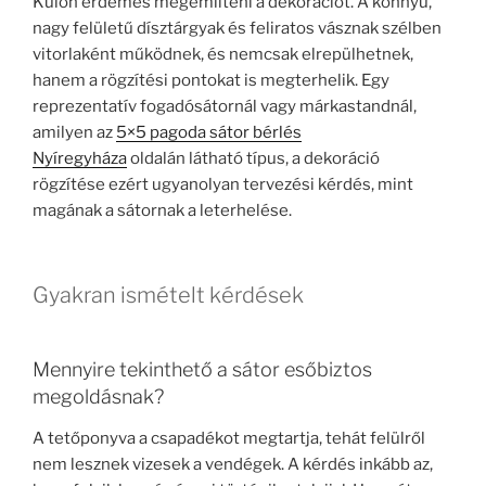
Külön érdemes megemlíteni a dekorációt. A könnyű,
nagy felületű dísztárgyak és feliratos vásznak szélben
vitorlaként működnek, és nemcsak elrepülhetnek,
hanem a rögzítési pontokat is megterhelik. Egy
reprezentatív fogadósátornál vagy márkastandnál,
amilyen az
5×5 pagoda sátor bérlés
Nyíregyháza
oldalán látható típus, a dekoráció
rögzítése ezért ugyanolyan tervezési kérdés, mint
magának a sátornak a leterhelése.
Gyakran ismételt kérdések
Mennyire tekinthető a sátor esőbiztos
megoldásnak?
A tetőponyva a csapadékot megtartja, tehát felülről
nem lesznek vizesek a vendégek. A kérdés inkább az,