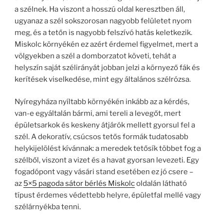
a szélnek. Ha viszont a hosszú oldal keresztben áll,
ugyanaz a szél sokszorosan nagyobb felületet nyom
meg, és a tetőn is nagyobb felszívó hatás keletkezik.
Miskolc környékén ez azért érdemel figyelmet, mert a
völgyekben a szél a domborzatot követi, tehát a
helyszín saját szélirányát jobban jelzi a környező fák és
kerítések viselkedése, mint egy általános szélrózsa.
Nyíregyháza nyíltabb környékén inkább az a kérdés,
van-e egyáltalán bármi, ami tereli a levegőt, mert
épületsarkok és keskeny átjárók mellett gyorsul fel a
szél. A dekoratív, csúcsos tetős formák tudatosabb
helykijelölést kívánnak: a meredek tetősík többet fog a
szélből, viszont a vizet és a havat gyorsan levezeti. Egy
fogadópont vagy vásári stand esetében ez jó csere –
az
5×5 pagoda sátor bérlés Miskolc
oldalán látható
típust érdemes védettebb helyre, épületfal mellé vagy
szélárnyékba tenni.