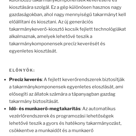
különböző takarmánykomponensek keverésére és
kiosztására szolgál. Ez a gép különösen hasznos nagy
gazdaságokban, ahol nagy mennyiségű takarmányt kell
előállítani és kiosztani. Az új generációs
takarmánykeverő-kiosztó kocsik fejlett technológiákat
alkalmaznak, amelyek lehetővé teszik a
takarmánykomponensek precíz keverését és
egyenletes kiosztását.
ELŐNYÖK:
Precíz keverés
: A fejlett keverőrendszerek biztosítják
a takarmánykomponensek egyenletes eloszlását, ami
elősegíti az állatok számára a tápanyagban gazdag
takarmány biztosítását.
Idő- és munkaerő-megtakarítás
: Az automatikus
vezérlőrendszerek és programozási lehetőségek
lehetővé teszik a gyors és hatékony takarmányozást,
csökkentve a munkaidőt és a munkaerő