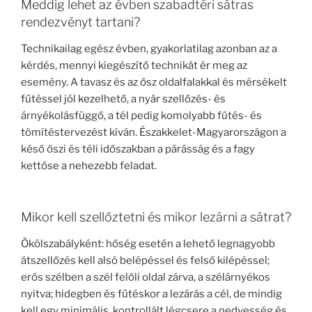
Meddig lehet az évben szabadtéri sátras
rendezvényt tartani?
Technikailag egész évben, gyakorlatilag azonban az a
kérdés, mennyi kiegészítő technikát ér meg az
esemény. A tavasz és az ősz oldalfalakkal és mérsékelt
fűtéssel jól kezelhető, a nyár szellőzés- és
árnyékolásfüggő, a tél pedig komolyabb fűtés- és
tömítéstervezést kíván. Északkelet-Magyarországon a
késő őszi és téli időszakban a párásság és a fagy
kettőse a nehezebb feladat.
Mikor kell szellőztetni és mikor lezárni a sátrat?
Ökölszabályként: hőség esetén a lehető legnagyobb
átszellőzés kell alsó belépéssel és felső kilépéssel;
erős szélben a szél felőli oldal zárva, a szélárnyékos
nyitva; hidegben és fűtéskor a lezárás a cél, de mindig
kell egy minimális, kontrollált légcsere a nedvesség és