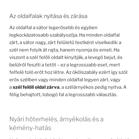
Az oldalfalak nyitása és zárása
Az oldalfal a sátor legerősebb és egyben
legkockázatosabb szabályozója. Ha minden oldalfal
zárt, a sátor nagy, zárt felületű testként viselkedik: a
szél nem folyik át rajta, hanem nyomja és emeli. Ha
viszont a szél felőli oldalt kinyitják, a levegő bejut, és
belülről feszíti a tetőt – ez a legrosszabb eset, mert
felfelé toló erőt hoz létre. Az ökölszabály ezért így szól:
erős szélben vagy minden oldalfal legyen zárt, vagy
a
szél felőli oldal zárva
, a szélárnyékos pedig nyitva. A
félig behajtott, lobogó fal a legrosszabb választás.
Nyári hőterhelés, árnyékolás és a
kémény-hatás