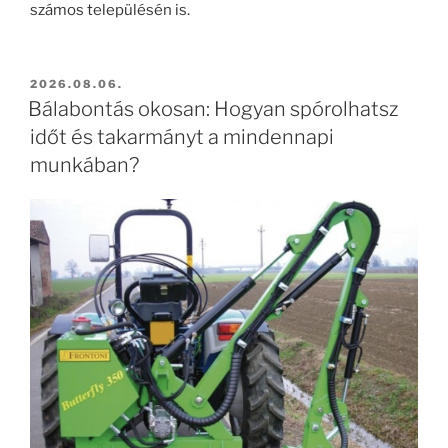
számos településén is.
BEKÜLDVE:
2026.08.06.
Bálabontás okosan: Hogyan spórolhatsz
időt és takarmányt a mindennapi
munkában?