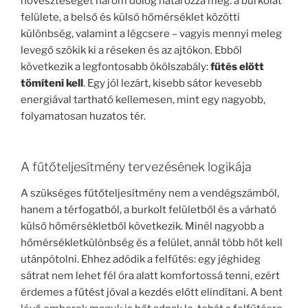
hőveszteséget három dolog határozza meg: a burkolat
felülete, a belső és külső hőmérséklet közötti
különbség, valamint a légcsere – vagyis mennyi meleg
levegő szökik ki a réseken és az ajtókon. Ebből
következik a legfontosabb ökölszabály:
fűtés előtt
tömíteni kell
. Egy jól lezárt, kisebb sátor kevesebb
energiával tartható kellemesen, mint egy nagyobb,
folyamatosan huzatos tér.
A fűtőteljesítmény tervezésének logikája
A szükséges fűtőteljesítmény nem a vendégszámból,
hanem a térfogatból, a burkolt felületből és a várható
külső hőmérsékletből következik. Minél nagyobb a
hőmérsékletkülönbség és a felület, annál több hőt kell
utánpótolni. Ehhez adódik a felfűtés: egy jéghideg
sátrat nem lehet fél óra alatt komfortossá tenni, ezért
érdemes a fűtést jóval a kezdés előtt elindítani. A bent