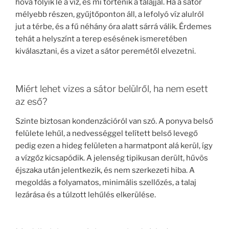
hova folyik le a víz, és mi történik a talajjal. Ha a sátor
mélyebb részen, gyűjtőponton áll, a lefolyó víz alulról
jut a térbe, és a fű néhány óra alatt sárrá válik. Érdemes
tehát a helyszínt a terep esésének ismeretében
kiválasztani, és a vizet a sátor peremétől elvezetni.
Miért lehet vizes a sátor belülről, ha nem esett
az eső?
Szinte biztosan kondenzációról van szó. A ponyva belső
felülete lehűl, a nedvességgel telített belső levegő
pedig ezen a hideg felületen a harmatpont alá kerül, így
a vízgőz kicsapódik. A jelenség tipikusan derült, hűvös
éjszaka után jelentkezik, és nem szerkezeti hiba. A
megoldás a folyamatos, minimális szellőzés, a talaj
lezárása és a túlzott lehűlés elkerülése.