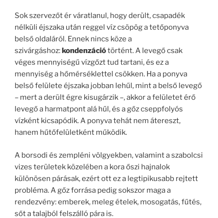
Sok szervezőt ér váratlanul, hogy derült, csapadék
nélküli éjszaka után reggel víz csöpög a tetőponyva
belső oldaláról. Ennek nincs köze a
szivárgáshoz:
kondenzáció
történt. A levegő csak
véges mennyiségű vízgőzt tud tartani, és ez a
mennyiség a hőmérséklettel csökken. Ha a ponyva
belső felülete éjszaka jobban lehűl, mint a belső levegő
– mert a derült égre kisugárzik –, akkor a felületet érő
levegő a harmatpont alá hűl, és a gőz cseppfolyós
vízként kicsapódik. A ponyva tehát nem átereszt,
hanem hűtőfelületként működik.
A borsodi és zempléni völgyekben, valamint a szabolcsi
vizes területek közelében a kora őszi hajnalok
különösen párásak, ezért ott ez a legtipikusabb rejtett
probléma. A gőz forrása pedig sokszor maga a
rendezvény: emberek, meleg ételek, mosogatás, fűtés,
sőt a talajból felszálló pára is.