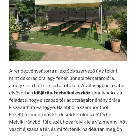
A rendezvénysátorra a legtöbb szervező úgy tekint,
mint dekorációra: egy fehér, ünnepi térhatárolóra,
amely szép hátteret ad a fotókon. A valóságban a sátor
elsősorban
időjárás-technikai eszköz
, amelynek az a
feladata, hogy a szabad tér adottságait néhány órára
kiszámíthatóvá tegye. Ha ebből a szempontból
közelítjük meg, más kérdések kerülnek előtérbe.
Melyik irányból fúj a szél, hova folyik le a víz, mennyi hőt
veszít éjszaka a tér, és mi történik, ha délután megjön