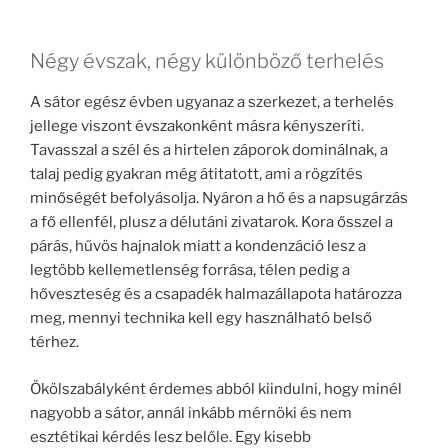
Négy évszak, négy különböző terhelés
A sátor egész évben ugyanaz a szerkezet, a terhelés
jellege viszont évszakonként másra kényszeríti.
Tavasszal a szél és a hirtelen záporok dominálnak, a
talaj pedig gyakran még átitatott, ami a rögzítés
minőségét befolyásolja. Nyáron a hő és a napsugárzás
a fő ellenfél, plusz a délutáni zivatarok. Kora ősszel a
párás, hűvös hajnalok miatt a kondenzáció lesz a
legtöbb kellemetlenség forrása, télen pedig a
hőveszteség és a csapadék halmazállapota határozza
meg, mennyi technika kell egy használható belső
térhez.
Ökölszabályként érdemes abból kiindulni, hogy minél
nagyobb a sátor, annál inkább mérnöki és nem
esztétikai kérdés lesz belőle. Egy kisebb