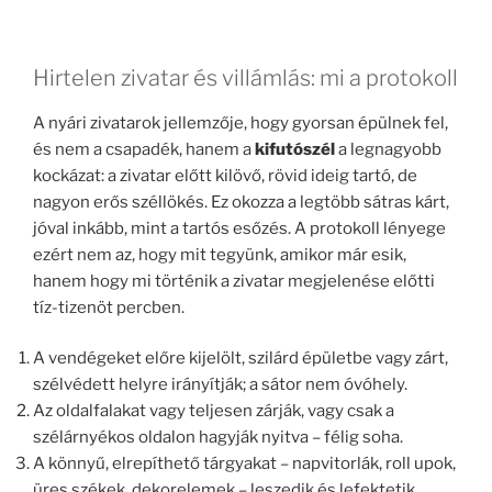
Hirtelen zivatar és villámlás: mi a protokoll
A nyári zivatarok jellemzője, hogy gyorsan épülnek fel,
és nem a csapadék, hanem a
kifutószél
a legnagyobb
kockázat: a zivatar előtt kilövő, rövid ideig tartó, de
nagyon erős széllökés. Ez okozza a legtöbb sátras kárt,
jóval inkább, mint a tartós esőzés. A protokoll lényege
ezért nem az, hogy mit tegyünk, amikor már esik,
hanem hogy mi történik a zivatar megjelenése előtti
tíz-tizenöt percben.
A vendégeket előre kijelölt, szilárd épületbe vagy zárt,
szélvédett helyre irányítják; a sátor nem óvóhely.
Az oldalfalakat vagy teljesen zárják, vagy csak a
szélárnyékos oldalon hagyják nyitva – félig soha.
A könnyű, elrepíthető tárgyakat – napvitorlák, roll upok,
üres székek, dekorelemek – leszedik és lefektetik.