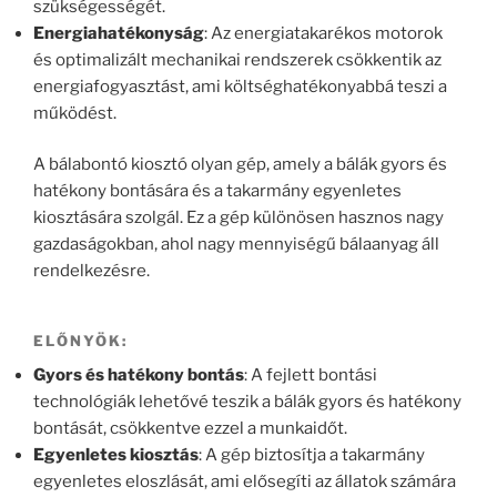
szükségességét.
Energiahatékonyság
: Az energiatakarékos motorok
és optimalizált mechanikai rendszerek csökkentik az
energiafogyasztást, ami költséghatékonyabbá teszi a
működést.
A bálabontó kiosztó olyan gép, amely a bálák gyors és
hatékony bontására és a takarmány egyenletes
kiosztására szolgál. Ez a gép különösen hasznos nagy
gazdaságokban, ahol nagy mennyiségű bálaanyag áll
rendelkezésre.
ELŐNYÖK:
Gyors és hatékony bontás
: A fejlett bontási
technológiák lehetővé teszik a bálák gyors és hatékony
bontását, csökkentve ezzel a munkaidőt.
Egyenletes kiosztás
: A gép biztosítja a takarmány
egyenletes eloszlását, ami elősegíti az állatok számára