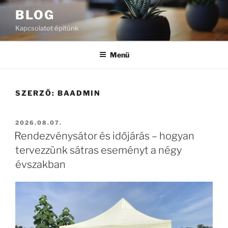
Tartalomhoz
BLOG
Kapcsolatot építünk
Menü
SZERZŐ:
BAADMIN
BEKÜLDVE:
2026.08.07.
Rendezvénysátor és időjárás – hogyan
tervezzünk sátras eseményt a négy
évszakban