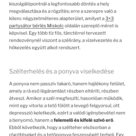
kiszolgálópontnál a legfontosabb döntés a hely
megválasztása és a rögzítés; erre a szerepre való a
kilenc négyzetméteres alapterület, amilyet a
3×3
partysátor bérlés Miskolc
oldalán szereplő méret is
képvisel. Egy több tíz fős, tánctérrel tervezett
rendezvénynél viszont a szélirány, a vízelvezetés és a
hőkezelés együtt alkot rendszert.
Szélterhelés és a ponyva viselkedése
A ponyva nem passzív takaró, hanem hajlékony felület,
amely a rá eső légáramlást részben eltéríti, részben
átveszi. Amikor a szél megfeszíti, hasonlóan működik,
mint egy vitorla: a tető fölött a levegő felgyorsul, ott
depresszió keletkezik, ezért a valódi igénybevétel nem
a benyomó, hanem a
felemelő és kifelé szívó erő
.
Ebből következik, hogy a szélteher elsősorban a
rögzítéseket és a tetőponyva feszességét terheli. Egy