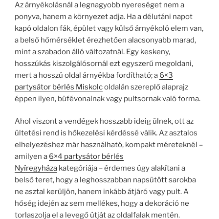
Az árnyékolásnál a legnagyobb nyereséget nem a
ponyva, hanem a környezet adja. Ha a délutáni napot
kapó oldalon fák, épület vagy külső árnyékoló elem van,
a belső hőmérséklet érezhetően alacsonyabb marad,
mint a szabadon álló változatnál. Egy keskeny,
hosszúkás kiszolgálósornál ezt egyszerű megoldani,
mert a hosszú oldal árnyékba fordítható; a
6×3
partysátor bérlés Miskolc
oldalán szereplő alaprajz
éppen ilyen, büfévonalnak vagy pultsornak való forma.
Ahol viszont a vendégek hosszabb ideig ülnek, ott az
ültetési rend is hőkezelési kérdéssé válik. Az asztalos
elhelyezéshez már használható, kompakt méreteknél –
amilyen a
6×4 partysátor bérlés
Nyíregyháza
kategóriája – érdemes úgy alakítani a
belső teret, hogy a leghosszabban napsütött sarokba
ne asztal kerüljön, hanem inkább átjáró vagy pult. A
hőség idején az sem mellékes, hogy a dekoráció ne
torlaszolja el a levegő útját az oldalfalak mentén.