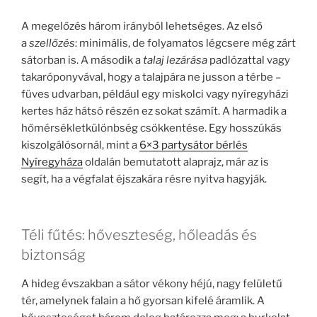
A megelőzés három irányból lehetséges. Az első
a
szellőzés
: minimális, de folyamatos légcsere még zárt
sátorban is. A második a
talaj lezárása
padlózattal vagy
takaróponyvával, hogy a talajpára ne jusson a térbe –
füves udvarban, például egy miskolci vagy nyíregyházi
kertes ház hátsó részén ez sokat számít. A harmadik a
hőmérsékletkülönbség csökkentése. Egy hosszúkás
kiszolgálósornál, mint a
6×3 partysátor bérlés
Nyíregyháza
oldalán bemutatott alaprajz, már az is
segít, ha a végfalat éjszakára résre nyitva hagyják.
Téli fűtés: hőveszteség, hőleadás és
biztonság
A hideg évszakban a sátor vékony héjú, nagy felületű
tér, amelynek falain a hő gyorsan kifelé áramlik. A