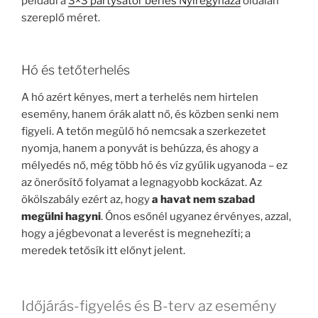
például a
3×3 partysátor bérlés Nyíregyháza
oldalán
szereplő méret.
Hó és tetőterhelés
A hó azért kényes, mert a terhelés nem hirtelen
esemény, hanem órák alatt nő, és közben senki nem
figyeli. A tetőn megülő hó nemcsak a szerkezetet
nyomja, hanem a ponyvát is behúzza, és ahogy a
mélyedés nő, még több hó és víz gyűlik ugyanoda – ez
az önerősítő folyamat a legnagyobb kockázat. Az
ökölszabály ezért az, hogy
a havat nem szabad
megülni hagyni
. Ónos esőnél ugyanez érvényes, azzal,
hogy a jégbevonat a leverést is megnehezíti; a
meredek tetősík itt előnyt jelent.
Időjárás-figyelés és B-terv az esemény