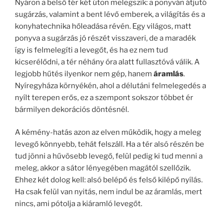
Nyáron a belső tér két úton melegszik: a ponyván átjutó
sugárzás, valamint a bent lévő emberek, a világítás és a
konyhatechnika hőleadása révén. Egy világos, matt
ponyva a sugárzás jó részét visszaveri, de a maradék
így is felmelegíti a levegőt, és ha ez nem tud
kicserélődni, a tér néhány óra alatt fullasztóvá válik. A
legjobb hűtés ilyenkor nem gép, hanem
áramlás
.
Nyíregyháza környékén, ahol a délutáni felmelegedés a
nyílt terepen erős, ez a szempont sokszor többet ér
bármilyen dekorációs döntésnél.
A kémény-hatás azon az elven működik, hogy a meleg
levegő könnyebb, tehát felszáll. Ha a tér alsó részén be
tud jönni a hűvösebb levegő, felül pedig ki tud menni a
meleg, akkor a sátor lényegében magától szellőzik.
Ehhez két dolog kell: alsó belépő és felső kilépő nyílás.
Ha csak felül van nyitás, nem indul be az áramlás, mert
nincs, ami pótolja a kiáramló levegőt.