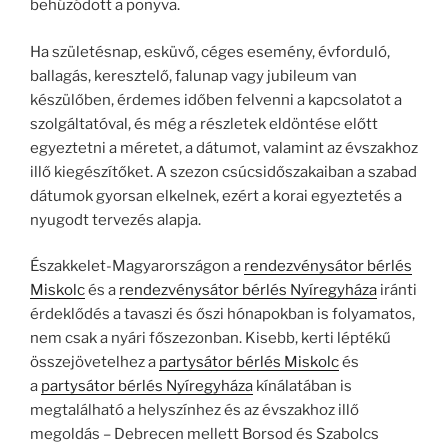
behúzódott a ponyva.
Ha születésnap, esküvő, céges esemény, évforduló,
ballagás, keresztelő, falunap vagy jubileum van
készülőben, érdemes időben felvenni a kapcsolatot a
szolgáltatóval, és még a részletek eldöntése előtt
egyeztetni a méretet, a dátumot, valamint az évszakhoz
illő kiegészítőket. A szezon csúcsidőszakaiban a szabad
dátumok gyorsan elkelnek, ezért a korai egyeztetés a
nyugodt tervezés alapja.
Északkelet-Magyarországon a
rendezvénysátor bérlés
Miskolc
és a
rendezvénysátor bérlés Nyíregyháza
iránti
érdeklődés a tavaszi és őszi hónapokban is folyamatos,
nem csak a nyári főszezonban. Kisebb, kerti léptékű
összejövetelhez a
partysátor bérlés Miskolc
és
a
partysátor bérlés Nyíregyháza
kínálatában is
megtalálható a helyszínhez és az évszakhoz illő
megoldás – Debrecen mellett Borsod és Szabolcs