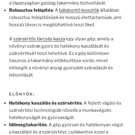
a tápanyagban gazdag takarmány biztosítását.
Robusztus felépítés
: A
bálabontó kiosztók
általában
robusztus felépítésűek és hosszú élettartamúak, ami
hosszú távon is megbízhatóvá teszi őket.
A
szársértős tárcsás kasza
egy olyan gép, amely a
növényi szárak gyors és hatékony kaszálását és
szársértését teszi lehetővé. Ez a gép különösen
hasznos a takarmány előkészítése során, mivel
elősegíti a növényi anyag gyorsabb száradását és
lebomlását.
ELŐNYÖK:
Hatékony kaszálás és szársértés
: A fejlett vágási és
szársértési technológiák növelik a munkavégzés
hatékonyságát és gyorsaságát.
Időmegtakarítás
: A gép gyorsan és hatékonyan végzi
a kaszálást és a szársértést, csökkentve ezzel a