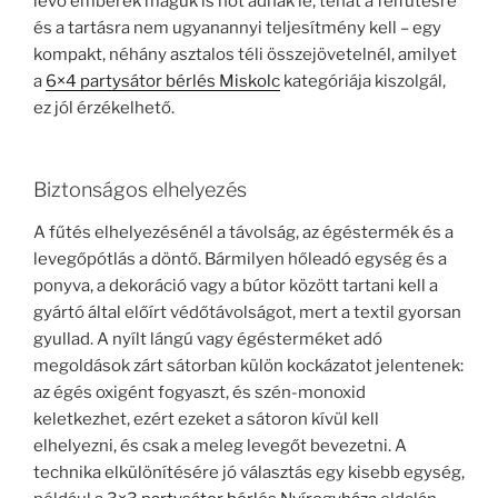
lévő emberek maguk is hőt adnak le, tehát a felfűtésre
és a tartásra nem ugyanannyi teljesítmény kell – egy
kompakt, néhány asztalos téli összejövetelnél, amilyet
a
6×4 partysátor bérlés Miskolc
kategóriája kiszolgál,
ez jól érzékelhető.
Biztonságos elhelyezés
A fűtés elhelyezésénél a távolság, az égéstermék és a
levegőpótlás a döntő. Bármilyen hőleadó egység és a
ponyva, a dekoráció vagy a bútor között tartani kell a
gyártó által előírt védőtávolságot, mert a textil gyorsan
gyullad. A nyílt lángú vagy égésterméket adó
megoldások zárt sátorban külön kockázatot jelentenek:
az égés oxigént fogyaszt, és szén-monoxid
keletkezhet, ezért ezeket a sátoron kívül kell
elhelyezni, és csak a meleg levegőt bevezetni. A
technika elkülönítésére jó választás egy kisebb egység,