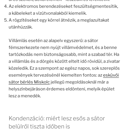
Az elektromos berendezéseket feszültségmentesítik,
a kábeleket a vízútvonalakból kiemelik.
A rögzítéseket egy körrel átnézik, a meglazultakat
utánhúzzák.
Villámlás esetén az alapelv egyszerű: a sátor
fémszerkezete nem nyújt villámvédelmet, és a benne
tartózkodás nem biztonságosabb, mint a szabad tér. Ha
a villámlás és a dörgés között eltelt idő rövidül, a zivatar
közeledik. Ez a szempont az egész napos, sok szereplős
események tervezésénél kiemelten fontos: az
esküvői
sátor bérlés Miskolc
jellegű megoldásoknál már a
helyszínbejáráson érdemes eldönteni, melyik épület
lesz a menedék.
Kondenzáció: miért lesz esős a sátor
belülről tiszta időben is