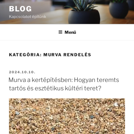
Tartalomhoz
BLOG
Kapcsolatot építünk
Menü
KATEGÓRIA:
MURVA RENDELÉS
BEKÜLDVE:
2024.10.10.
Murva a kertépítésben: Hogyan teremts
tartós és esztétikus kültéri teret?