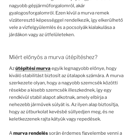
nagyobb gépjárműforgalomról, akár
gyalogosforgalomról. Ezen kívül a murva remek
vízáteresztő képességgel rendelkezik, így elkerülhető
vele a vízfelgyülemlés és a pocsolyák kialakulása a
járdákon vagy az útfelületeken.
Miért előnyös a murva útépítéshez?
Az
útépítési murva
egyik legnagyobb előnye, hogy
kiváló stabilitást biztosít az útalapok számára. A murva
szerkezete olyan, hogy a nagyobb szemcsék közötti
résekbe a kisebb szemcsék illeszkednek, így egy
rendkívül stabil alapot alkotnak, amely elbírja a
nehezebb járművek súlyát is. Az ilyen alap biztosítja,
hogy az útburkolat kevésbé süllyedjen meg, és ne
keletkezzenek rajta kátyúk vagy repedések.
A
murva rendelés
során érdemes figyelembe venni a