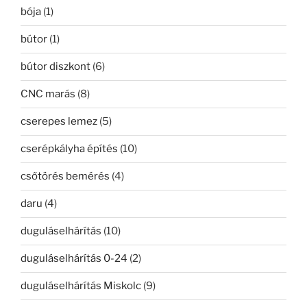
bója
(1)
bútor
(1)
bútor diszkont
(6)
CNC marás
(8)
cserepes lemez
(5)
cserépkályha építés
(10)
csőtörés bemérés
(4)
daru
(4)
duguláselhárítás
(10)
duguláselhárítás 0-24
(2)
duguláselhárítás Miskolc
(9)