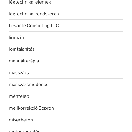
légtechnikai elemek
légtechnikai rendszerek
Levante Consulting LLC
limuzin
lomtalanítás
manuálterápia
masszázs
masszázsmedence
méhtelep
mellkorrekció Sopron
mixerbeton
motor szerelés