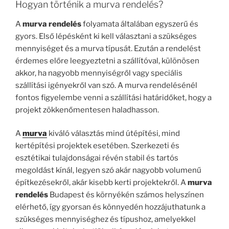
Hogyan történik a murva rendelés?
A
murva rendelés
folyamata általában egyszerű és
gyors. Első lépésként ki kell választani a szükséges
mennyiséget és a murva típusát. Ezután a rendelést
érdemes előre leegyeztetni a szállítóval, különösen
akkor, ha nagyobb mennyiségről vagy speciális
szállítási igényekről van szó. A murva rendelésénél
fontos figyelembe venni a szállítási határidőket, hogy a
projekt zökkenőmentesen haladhasson.
A
murva
kiváló választás mind útépítési, mind
kertépítési projektek esetében. Szerkezeti és
esztétikai tulajdonságai révén stabil és tartós
megoldást kínál, legyen szó akár nagyobb volumenű
építkezésekről, akár kisebb kerti projektekről. A
murva
rendelés
Budapest és környékén számos helyszínen
elérhető, így gyorsan és könnyedén hozzájuthatunk a
szükséges mennyiséghez és típushoz, amelyekkel