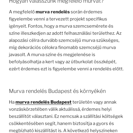
Hogyan válasszunk megfelelő murvát?
A megfelelő
murva rendelés
során érdemes
figyelembe venni a tervezett projekt specifikus
igényeit. Fontos, hogy a murva szemcsemérete és
színe illeszkedjen az adott felhasználási területhez. Az
alapozási célra durvább szemcséjű murva szükséges,
míg dekorációs célokra finomabb szemcséjű murva
javasolt. A murva színe és megjelenése is
befolyásolhatja a kert vagy az útburkolat összképét,
ezért érdemes ezt is figyelembe venni a rendelés előtt.
Murva rendelés Budapest és környékén
Ha
murva rendelés Budapest
területén vagy annak
vonzáskörzetében válik aktuálissá, érdemes helyi
beszállítót választani. Ez nemcsak a szállítási költségek
csökkentésében segít, hanem biztosítja a gyors és
megbízható kiszállítást is. A következő helyszíneken