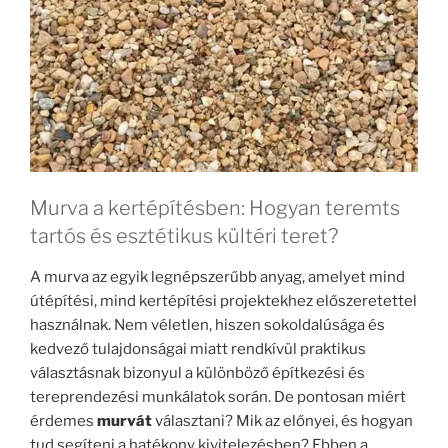
Murva a kertépítésben: Hogyan teremts
tartós és esztétikus kültéri teret?
A murva az egyik legnépszerűbb anyag, amelyet mind
útépítési, mind kertépítési projektekhez előszeretettel
használnak. Nem véletlen, hiszen sokoldalúsága és
kedvező tulajdonságai miatt rendkívül praktikus
választásnak bizonyul a különböző építkezési és
tereprendezési munkálatok során. De pontosan miért
érdemes
murvát
választani? Mik az előnyei, és hogyan
tud segíteni a hatékony kivitelezésben? Ebben a