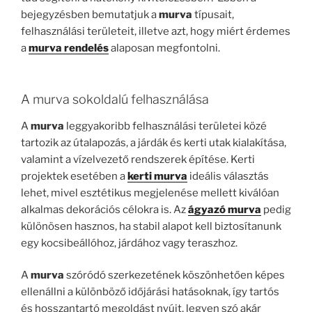
bejegyzésben bemutatjuk a
murva
típusait,
felhasználási területeit, illetve azt, hogy miért érdemes
a
murva rendelés
alaposan megfontolni.
A murva sokoldalú felhasználása
A
murva
leggyakoribb felhasználási területei közé
tartozik az útalapozás, a járdák és kerti utak kialakítása,
valamint a vízelvezető rendszerek építése. Kerti
projektek esetében a
kerti murva
ideális választás
lehet, mivel esztétikus megjelenése mellett kiválóan
alkalmas dekorációs célokra is. Az
ágyazó murva
pedig
különösen hasznos, ha stabil alapot kell biztosítanunk
egy kocsibeállóhoz, járdához vagy teraszhoz.
A
murva
szóródó szerkezetének köszönhetően képes
ellenállni a különböző időjárási hatásoknak, így tartós
és hosszantartó megoldást nyújt, legyen szó akár