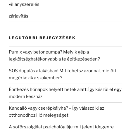
villanyszerelés
zárjavítás
LEGUTÓBBI BEJEGYZÉSEK
Pumix vagy betonpumpa? Melyik gép a
legköltséghatékonyabb a te építkezéseden?
SOS dugulás a lakásban! Mit tehetsz azonnal, mielőtt
megérkezik a szakember?
Építkezés hónapok helyett hetek alatt: Így készül el egy
modern készház!
Kandalló vagy cserépkályha? – Így válaszd ki az
otthonodhoz illő melegséget!
A sofőrszolgálat pszichológiája: mit jelent idegenre