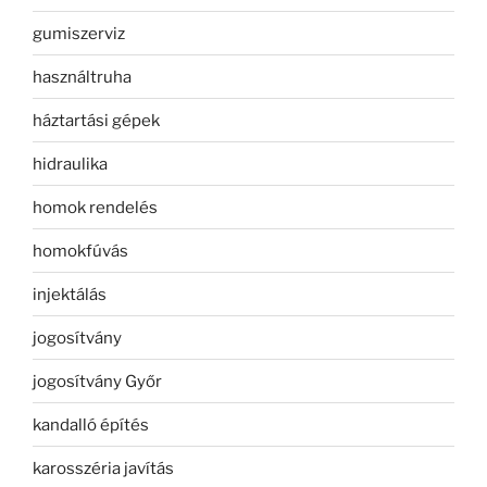
gumiszerviz
használtruha
háztartási gépek
hidraulika
homok rendelés
homokfúvás
injektálás
jogosítvány
jogosítvány Győr
kandalló építés
karosszéria javítás