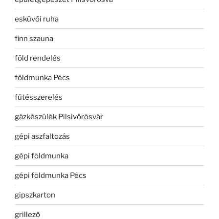
esküvői ruha
finn szauna
föld rendelés
földmunka Pécs
fűtésszerelés
gázkészülék Pilsivörösvár
gépi aszfaltozás
gépi földmunka
gépi földmunka Pécs
gipszkarton
grillező