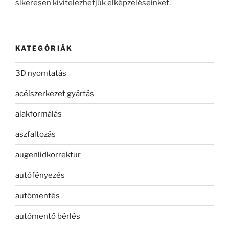
sikeresen kivitelezhetjük elképzeléseinket.
KATEGÓRIÁK
3D nyomtatás
acélszerkezet gyártás
alakformálás
aszfaltozás
augenlidkorrektur
autófényezés
autómentés
autómentő bérlés