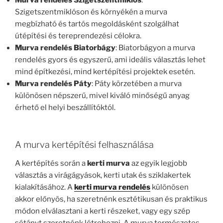
Murva rendelés Szigetszentmiklós
:
Szigetszentmiklóson és környékén a murva
megbízható és tartós megoldásként szolgálhat
útépítési és tereprendezési célokra.
Murva rendelés Biatorbágy
: Biatorbágyon a murva
rendelés gyors és egyszerű, ami ideális választás lehet
mind építkezési, mind kertépítési projektek esetén.
Murva rendelés Páty
: Páty körzetében a murva
különösen népszerű, mivel kiváló minőségű anyag
érhető el helyi beszállítóktól.
A murva kertépítési felhasználása
A kertépítés során a
kerti murva
az egyik legjobb
választás a virágágyások, kerti utak és sziklakertek
kialakításához. A
kerti murva rendelés
különösen
akkor előnyös, ha szeretnénk esztétikusan és praktikus
módon elválasztani a kerti részeket, vagy egy szép