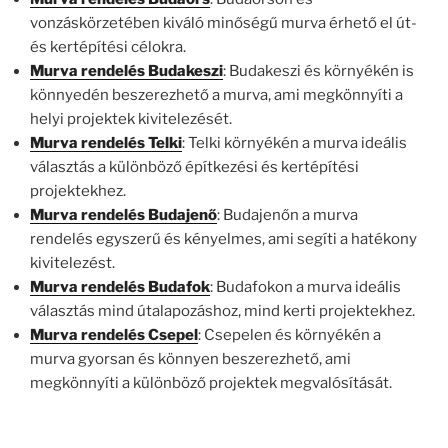
vonzáskörzetében kiváló minőségű murva érhető el út-
és kertépítési célokra.
Murva rendelés Budakeszi
: Budakeszi és környékén is
könnyedén beszerezhető a murva, ami megkönnyíti a
helyi projektek kivitelezését.
Murva rendelés Telki
: Telki környékén a murva ideális
választás a különböző építkezési és kertépítési
projektekhez.
Murva rendelés Budajenő
: Budajenőn a murva
rendelés egyszerű és kényelmes, ami segíti a hatékony
kivitelezést.
Murva rendelés Budafok
: Budafokon a murva ideális
választás mind útalapozáshoz, mind kerti projektekhez.
Murva rendelés Csepel
: Csepelen és környékén a
murva gyorsan és könnyen beszerezhető, ami
megkönnyíti a különböző projektek megvalósítását.