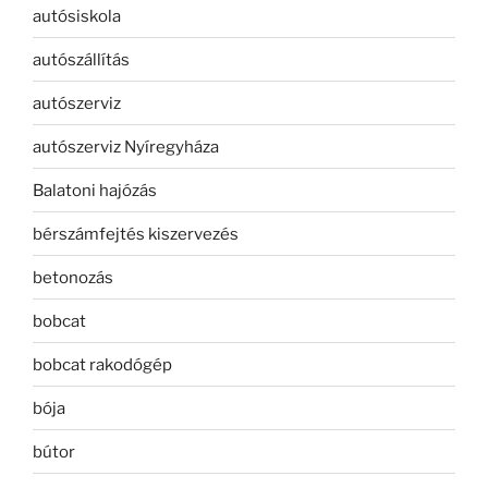
autósiskola
autószállítás
autószerviz
autószerviz Nyíregyháza
Balatoni hajózás
bérszámfejtés kiszervezés
betonozás
bobcat
bobcat rakodógép
bója
bútor