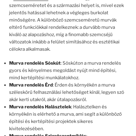
szemcseméretet és a származási helyet is, mivel ezek
jelentős hatással lehetnek a végleges burkolat
minőségére. A különböző szemcseméretű murvák
eltérő funkciókkal rendelkeznek: a durvább murva
kiváló az alapozáshoz, míg a finomabb szemcséjű
változatok inkább a felület simításához és esztétikai
célokra alkalmasak.
Murva rendelés Sóskút
: Sóskúton a murva rendelés
gyors és kényelmes megoldást nyújt mind építési,
mind kertépítési munkálatokhoz.
Murva rendelés Érd
: Érden és környékén a murva
széleskörű felhasználási lehetőséget kínál, legyen szó
akár kerti utakról, akár útalapozásról.
Murva rendelés Halásztelek
: Halásztelken és
környékén is elérhető a murva, ami segít a különböző
építési és kertépítési projektek sikeres
kivitelezésében.