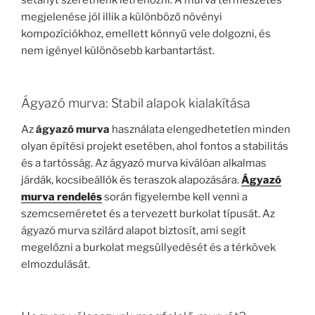
sétányt szeretnénk létrehozni. A murva természetes
megjelenése jól illik a különböző növényi
kompozíciókhoz, emellett könnyű vele dolgozni, és
nem igényel különösebb karbantartást.
Ágyazó murva: Stabil alapok kialakítása
Az
ágyazó murva
használata elengedhetetlen minden
olyan építési projekt esetében, ahol fontos a stabilitás
és a tartósság. Az ágyazó murva kiválóan alkalmas
járdák, kocsibeállók és teraszok alapozására.
Ágyazó
murva rendelés
során figyelembe kell venni a
szemcseméretet és a tervezett burkolat típusát. Az
ágyazó murva szilárd alapot biztosít, ami segít
megelőzni a burkolat megsüllyedését és a térkövek
elmozdulását.