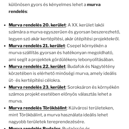
különösen gyors és kényelmes lehet a
murva
rendelés
:
Murva rendelés 20. kerület
: A XX. kerület lakói
számára a murva egyszerűen és gyorsan beszerezhető,
legyen szó akár kertépítési, akár útépítési projektekről.
Murva rendelés 21. kerület
: Csepel környékén a
murva szállítás gyorsan és hatékonyan megoldható,
ami segít a projektek gördülékeny lebonyolításában.
Murva rendelés 22. kerület
: Budafok és Nagytétény
körzetében is elérhető minőségi murva, amely ideális
út- és kertépítési célokra.
Murva rendelés 23. kerület
: Soroksáron és környékén
számos projekt esetében előnyös választás lehet a
murva.
Murva rendelés Törökbálint
: Külvárosi területeken,
mint Törökbálint, a murva használata ideális lehet
nagyobb területek tereprendezésére.
Murva rendelés Budaörs
: Budaörsön és