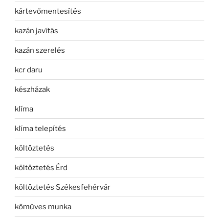
kártevőmentesítés
kazán javítás
kazán szerelés
kcr daru
készházak
klíma
klíma telepítés
költöztetés
költöztetés Érd
költöztetés Székesfehérvár
kőműves munka