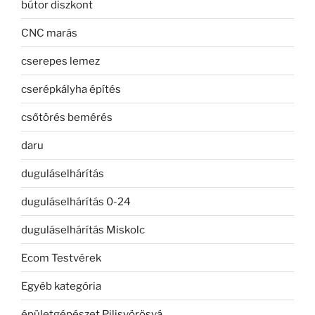
bútor diszkont
CNC marás
cserepes lemez
cserépkályha építés
csőtörés bemérés
daru
duguláselhárítás
duguláselhárítás 0-24
duguláselhárítás Miskolc
Ecom Testvérek
Egyéb kategória
épületgépészet Pilisvörösvá