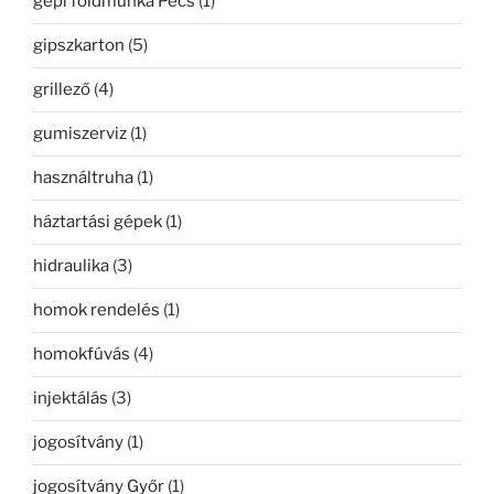
gépi földmunka Pécs
(1)
gipszkarton
(5)
grillező
(4)
gumiszerviz
(1)
használtruha
(1)
háztartási gépek
(1)
hidraulika
(3)
homok rendelés
(1)
homokfúvás
(4)
injektálás
(3)
jogosítvány
(1)
jogosítvány Győr
(1)