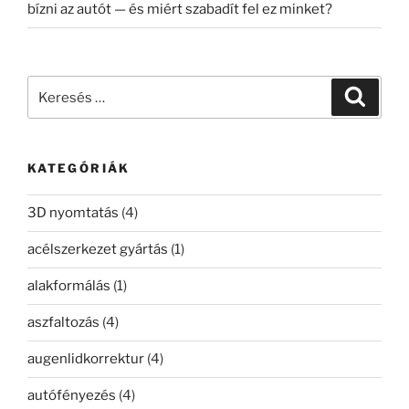
bízni az autót — és miért szabadít fel ez minket?
Keresés
Keresé
a
következő
kifejezésre:
KATEGÓRIÁK
3D nyomtatás
(4)
acélszerkezet gyártás
(1)
alakformálás
(1)
aszfaltozás
(4)
augenlidkorrektur
(4)
autófényezés
(4)