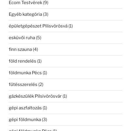
Ecom Testvérek
(9)
Egyéb kategória
(3)
épületgépészet Pilisvörösvá
(1)
esküvői ruha
(5)
finn szauna
(4)
föld rendelés
(1)
földmunka Pécs
(1)
fűtésszerelés
(2)
gázkészülék Pilsivörösvár
(1)
gépi aszfaltozás
(1)
gépi földmunka
(3)