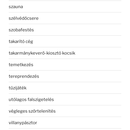
szauna
szélvédőcsere
szobafestés
takarító cég
takarmánykeverő-kiosztó kocsik
temetkezés
tereprendezés
tűzijáték
utólagos falszigetelés
végleges szőrtelenítés
villanypásztor