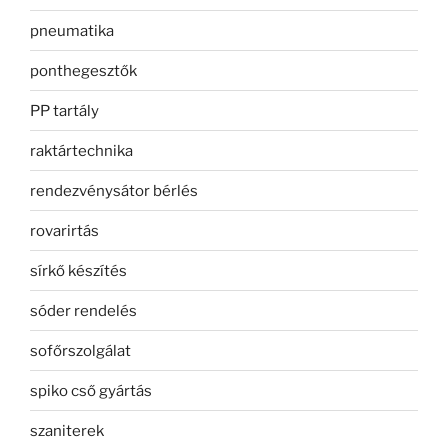
pneumatika
ponthegesztők
PP tartály
raktártechnika
rendezvénysátor bérlés
rovarirtás
sírkő készítés
sóder rendelés
sofőrszolgálat
spiko cső gyártás
szaniterek