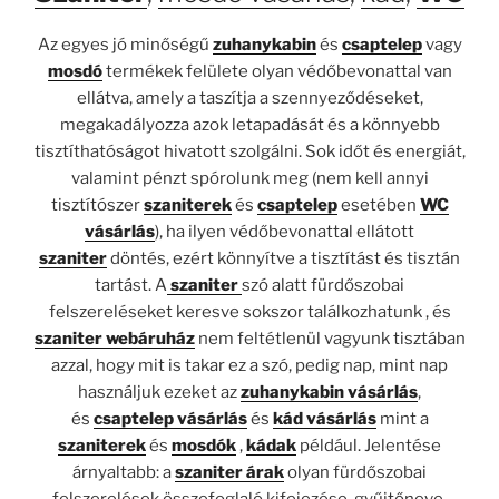
Az egyes jó minőségű
zuhanykabin
és
csaptelep
vagy
mosdó
termékek felülete olyan védőbevonattal van
ellátva, amely a taszítja a szennyeződéseket,
megakadályozza azok letapadását és a könnyebb
tisztíthatóságot hivatott szolgálni. Sok időt és energiát,
valamint pénzt spórolunk meg (nem kell annyi
tisztítószer
szaniterek
és
csaptelep
esetében
WC
vásárlás
), ha ilyen védőbevonattal ellátott
szaniter
döntés, ezért könnyítve a tisztítást és tisztán
tartást. A
szaniter
szó alatt fürdőszobai
felszereléseket keresve sokszor találkozhatunk , és
szaniter webáruház
nem feltétlenül vagyunk tisztában
azzal, hogy mit is takar ez a szó, pedig nap, mint nap
használjuk ezeket az
zuhanykabin vásárlás
,
és
csaptelep vásárlás
és
kád vásárlás
mint a
szaniterek
és
mosdók
,
kádak
például. Jelentése
árnyaltabb: a
szaniter árak
olyan fürdőszobai
felszerelések összefoglaló kifejezése, gyűjtőneve,