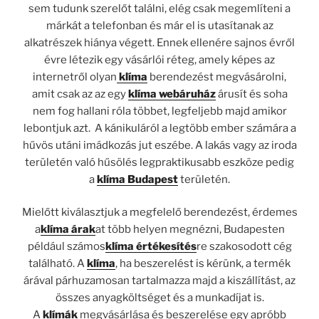
sem tudunk szerelőt találni, elég csak megemlíteni a
márkát a telefonban és már el is utasítanak az
alkatrészek hiánya végett. Ennek ellenére sajnos évről
évre létezik egy vásárlói réteg, amely képes az
internetről olyan
klíma
berendezést megvásárolni,
amit csak az az egy
klíma webáruház
árusít és soha
nem fog hallani róla többet, legfeljebb majd amikor
lebontjuk azt. A kánikuláról a legtöbb ember számára a
hűvös utáni imádkozás jut eszébe. A lakás vagy az iroda
területén való hűsölés legpraktikusabb eszköze pedig
a
klíma Budapest
területén.
Mielőtt kiválasztjuk a megfelelő berendezést, érdemes
a
klíma árak
at több helyen megnézni, Budapesten
például számos
klíma értékesítés
re szakosodott cég
található. A
klíma
, ha beszerelést is kérünk, a termék
árával párhuzamosan tartalmazza majd a kiszállítást, az
összes anyagköltséget és a munkadíjat is.
A
klímák
megvásárlása és beszerelése egy apróbb