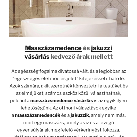
Masszázsmedence
és
jakuzzi
vásárlás
kedvező árak mellett
Az egészség fogalma divatossá vált, és a legjobban az
“egészséges életmód és jólét” kifejezéssel írható le.
Azok számára, akik szeretnék kényeztetni a testüket és
az elméjüket, számos eszköz közül választhatnak,
például a
masszázsmedence vásárlás
is az egyik ilyen
lehetőségünk. Az otthoni választások egyike
a
masszázsmedencék
és a
jakuzzik
, amely nem más,
mint egy masszázs, amely a víz és a levegő
egyensúlyának megfelelő vérkeringést fokozza.