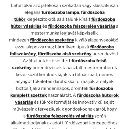
Lehet akár szó játékosan szokatlan vagy klasszikusan
elegáns
fürdőszoba lámpa
,
fürdőszoba
tükör
kiegészítőkről, az általunk kínált
fürdőszoba
bútor vásárlás
és
fürdőszoba felszerelés vásárlás
a
mestermunka legjavát képviselik,
mindezen
fürdőszoba szekrény
kiváló alapanyagokból,
ezzel alapozva meg bármilyen típusú
fürdőszoba
faliszekrény
,
fürdőszoba alsó szekrény
berendezést.
Az általunk értékesített
fürdőszoba felső
szekrény
berendezések tapasztalt mesteremberek
kezei közül kerülnek ki, akik a felhasznált, nemes
anyagot tökéletes darabokká formálják, amelyek
biztosítják a mindennapos, örömteli
fürdőszoba
komplett szettek
használatát. A
fürdőszoba bútorok
vásárlás
és tükrök formáját és innovatív külsejét
művészeink tervezik, akik gondoskodnak arról, hogy
a
fürdőszoba felszerelés vásárlás
során
alkalmazkodjanak az adott fürdőszobai koncepcióhoz.