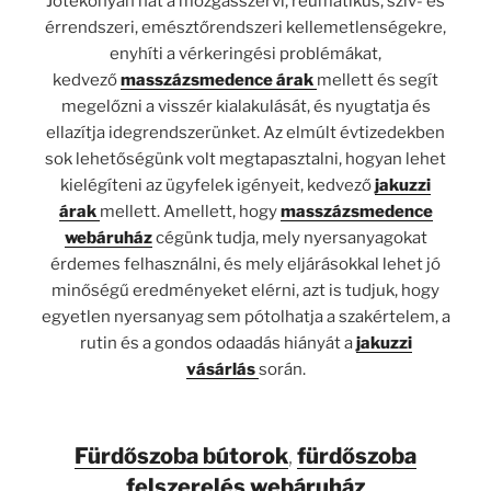
Jótékonyan hat a mozgásszervi, reumatikus, szív- és
érrendszeri, emésztőrendszeri kellemetlenségekre,
enyhíti a vérkeringési problémákat,
kedvező
masszázsmedence árak
mellett és segít
megelőzni a visszér kialakulását, és nyugtatja és
ellazítja idegrendszerünket. Az elmúlt évtizedekben
sok lehetőségünk volt megtapasztalni, hogyan lehet
kielégíteni az ügyfelek igényeit, kedvező
jakuzzi
árak
mellett. Amellett, hogy
masszázsmedence
webáruház
cégünk tudja, mely nyersanyagokat
érdemes felhasználni, és mely eljárásokkal lehet jó
minőségű eredményeket elérni, azt is tudjuk, hogy
egyetlen nyersanyag sem pótolhatja a szakértelem, a
rutin és a gondos odaadás hiányát a
jakuzzi
vásárlás
során.
Fürdőszoba bútorok
,
fürdőszoba
felszerelés webáruház