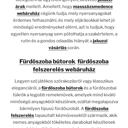
árak
mellett. Amellett, hogy
masszázsmedence
webáruház
cégünk tudja, mely nyersanyagokat
érdemes felhasználni, és mely eljárásokkal lehet jó
minőségű eredményeket elérni, azt is tudjuk, hogy
egyetlen nyersanyag sem pótolhatja a szakértelem, a
rutin és a gondos odaadás hiányát a
jakuzzi
vásárlás
során.
Fürdőszoba bútorok
,
fürdőszoba
felszerelés webáruház
Legyen szó játékos szórakozásról vagy klasszikus
eleganciáról, a
fürdőszoba bútorok
és a fürdőszobai
tükrök a legjobb remekművek, amelyek mind kiváló
minőségű anyagokból készülnek, ezáltal megalapozva
bármilyen típusú fürdőszobát. A
fürdőszoba
felszerelés
tapasztalt kézművesektől származik, akik
nemes anyagokból tökéletes darabokat készítenek