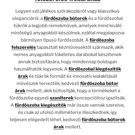
Legyen szó játékos szórakozásról vagy klasszikus
eleganciáról, a
fürdőszoba bútorok
és a fürdőszobai
tükrök a legjobb remekművek, amelyek mind kiváló
minőségű anyagokból készülnek, ezáltal megalapozva
bármilyen típusú fürdőszobát. A
fürdőszoba
felszerelés
tapasztalt kézművesektől származik, akik
nemes anyagokból tökéletes darabokat készítenek
annak biztosítására, hogy mindennap boldogan
használhatók legyenek. A
fürdőszobai kiegészítők
árak
és tükrök formáit és innovatív kialakítását
művészek tervezték, kedvező
fürdőszoba bútor
árak
mellett, akik biztosítják, hogy a termékeket a
fürdőszoba egyedi
szaniterek
koncepcióihoz igazítsák.
A
fürdőszoba kiegészítők
már össze vannak szerelve,
és csak az utolsó milliméterre illeszkednek, így
teljesen elégedett lehet, kedvező
fürdőszoba bútorok
árak
mellett.