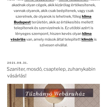
akadnak olyan cégek, akik kizárólag értékesítenek,
vannak olyanok, akik csak beépítenek, vagy csak
szerelnek, de olyanok is lehetnek, főleg
klíma
Budapest
területén, akik az értékesítés mellett
telepítenek és szervizelnek is. Ez utóbbi azért is
lényeges szempont, hiszen kevés olyan
klíma
vásárlás
van, amely mások által telepített
klímák
is
szívesen elvállal.
BEKÜLDVE:
2021.08.31.
Szaniter, mosdó, csaptelep, zuhanykabin
vásárlás!