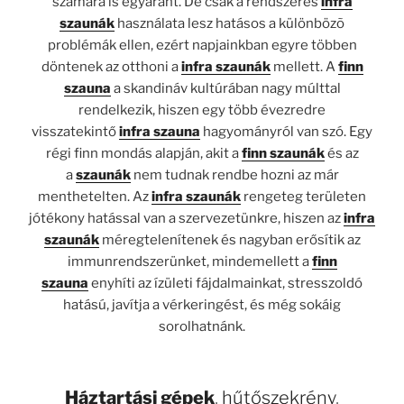
számára is egyaránt. De csak a rendszeres
infra
szaunák
használata lesz hatásos a különbözõ
problémák ellen, ezért napjainkban egyre többen
döntenek az otthoni a
infra szaunák
mellett. A
finn
szauna
a skandináv kultúrában nagy múlttal
rendelkezik, hiszen egy több évezredre
visszatekintő
infra szauna
hagyományról van szó. Egy
régi finn mondás alapján, akit a
finn szaunák
és az
a
szaunák
nem tudnak rendbe hozni az már
menthetelten. Az
infra szaunák
rengeteg területen
jótékony hatással van a szervezetünkre, hiszen az
infra
szaunák
méregtelenítenek és nagyban erősítik az
immunrendszerünket, mindemellett a
finn
szauna
enyhíti az ízületi fájdalmainkat, stresszoldó
hatású, javítja a vérkeringést, és még sokáig
sorolhatnánk.
Háztartási gépek
,
hűtőszekrény
,