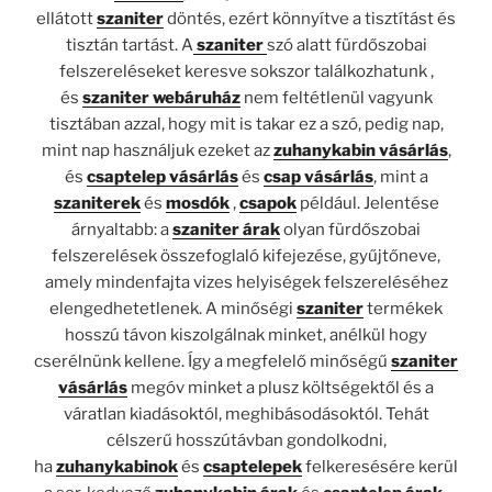
ellátott
szaniter
döntés, ezért könnyítve a tisztítást és
tisztán tartást. A
szaniter
szó alatt fürdőszobai
felszereléseket keresve sokszor találkozhatunk ,
és
szaniter webáruház
nem feltétlenül vagyunk
tisztában azzal, hogy mit is takar ez a szó, pedig nap,
mint nap használjuk ezeket az
zuhanykabin vásárlás
,
és
csaptelep vásárlás
és
csap vásárlás
, mint a
szaniterek
és
mosdók
,
csapok
például. Jelentése
árnyaltabb: a
szaniter árak
olyan fürdőszobai
felszerelések összefoglaló kifejezése, gyűjtőneve,
amely mindenfajta vizes helyiségek felszereléséhez
elengedhetetlenek. A minőségi
szaniter
termékek
hosszú távon kiszolgálnak minket, anélkül hogy
cserélnünk kellene. Így a megfelelő minőségű
szaniter
vásárlás
megóv minket a plusz költségektől és a
váratlan kiadásoktól, meghibásodásoktól. Tehát
célszerű hosszútávban gondolkodni,
ha
zuhanykabinok
és
csaptelepek
felkeresésére kerül