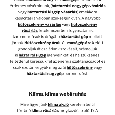
érdemes vásárolnunk, (
háztartási nagygép vásárlás
vagy
háztartási kisgép vásárlás
) amekkora
kapacitásra valóban szükségünk van. A nagyobb
hűtőszekrény vásárlás
vagy
hűtőszekrény
vásárlás
értelemszerűen fogyasztanak,
karbantartásuk is drágább
háztartási gép
mellett
járnak.
Hűtőszekrény árak
és
mosógép árak
előtt
gondoljuk át családunk szokásait, számoljuk
ki
háztartási gép
igényeinket, és ha szükséges,
feltétlenül keressük fel az energia szaktanácsadót és
csak ezután vegyük meg az új
hűtőszekrény
vagy
háztartási nagygép
berendezést.
Klíma
,
klíma webáruház
Mire figyeljünk
klíma akció
keretein belül
történő
klíma vásárlás
megkezdése előtt? A