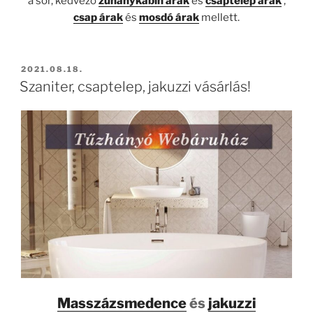
a sor, kedvező
zuhanykabin árak
és
csaptelep árak
,
csap árak
és
mosdó árak
mellett.
BEKÜLDVE:
2021.08.18.
Szaniter, csaptelep, jakuzzi vásárlás!
Masszázsmedence
és
jakuzzi