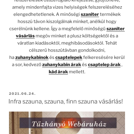
amely mindenfajta vizes helyiségek felszereléséhez
elengedhetetlenek. A minőségi
szaniter
termékek
hosszú távon kiszolgálnak minket, anélkül hogy
cserélnünk kellene. Így a megfelelő minőségű
szaniter
vásárlás
megóv minket a plusz költségektől és a
váratlan kiadásoktól, meghibásodásoktól. Tehát
célszerű hosszútávban gondolkodni,
ha
zuhanykabinok
és
csaptelepek
felkeresésére kerül
a sor, kedvező
zuhanykabin árak
és
csaptelep árak
,
kád árak
mellett.
BEKÜLDVE:
2021.06.24.
Infra szauna, szauna, finn szauna vásárlás!