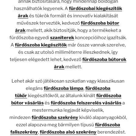
annak biztosítására, hogy mindennap boldogan
használhatók legyenek. A
fürdőszobai kiegészítők
árak
és tükrök formáit és innovatív kialakítását
művészek tervezték, kedvező
fürdőszoba bútor
árak
mellett, akik biztosítják, hogy a termékeket a
fürdőszoba egyedi
szaniterek
koncepcióihoz igazítsák.
A
fürdőszoba kiegészítők
már össze vannak szerelve,
és csak az utolsó milliméterre illeszkednek, így
teljesen elégedett lehet, kedvező
fürdőszoba bútorok
árak
mellett.
Lehet akár szó játékosan szokatlan vagy klasszikusan
elegáns
fürdőszoba lámpa
,
fürdőszoba
tükör
kiegészítőkről, az általunk kínált
fürdőszoba
bútor vásárlás
és
fürdőszoba felszerelés vásárlás
a
mestermunka legjavát képviselik,
mindezen
fürdőszoba szekrény
kiváló alapanyagokból,
ezzel alapozva meg bármilyen típusú
fürdőszoba
faliszekrény
,
fürdőszoba alsó szekrény
berendezést.