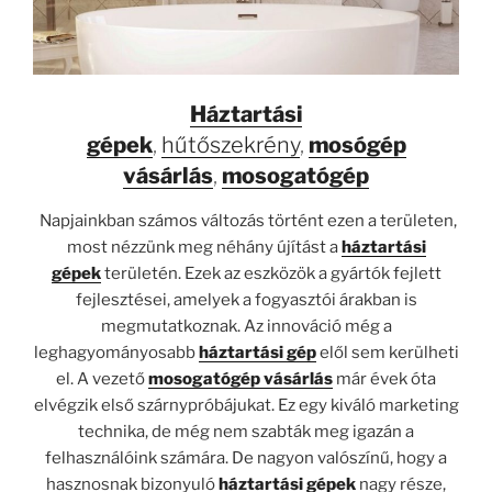
Háztartási
gépek
,
hűtőszekrény
,
mosógép
vásárlás
,
mosogatógép
Napjainkban számos változás történt ezen a területen,
most nézzünk meg néhány újítást a
háztartási
gépek
területén. Ezek az eszközök a gyártók fejlett
fejlesztései, amelyek a fogyasztói árakban is
megmutatkoznak. Az innováció még a
leghagyományosabb
háztartási gép
elől sem kerülheti
el. A vezető
mosogatógép vásárlás
már évek óta
elvégzik első szárnypróbájukat. Ez egy kiváló marketing
technika, de még nem szabták meg igazán a
felhasználóink ​​számára. De nagyon valószínű, hogy a
hasznosnak bizonyuló
háztartási gépek
nagy része,