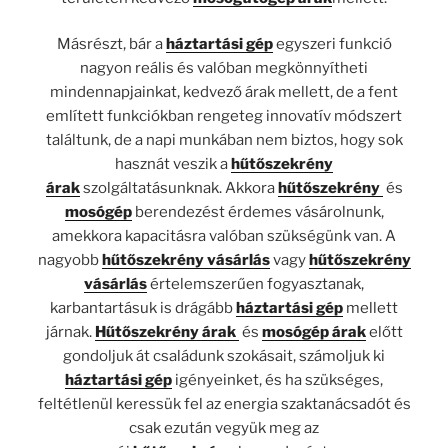
Másrészt, bár a
háztartási gép
egyszeri funkció
nagyon reális és valóban megkönnyítheti
mindennapjainkat, kedvező árak mellett, de a fent
említett funkciókban rengeteg innovatív módszert
találtunk, de a napi munkában nem biztos, hogy sok
hasznát veszik a
hűtőszekrény
árak
szolgáltatásunknak. Akkora
hűtőszekrény
és
mosógép
berendezést érdemes vásárolnunk,
amekkora kapacitásra valóban szükségünk van. A
nagyobb
hűtőszekrény vásárlás
vagy
hűtőszekrény
vásárlás
értelemszerűen fogyasztanak,
karbantartásuk is drágább
háztartási gép
mellett
járnak.
Hűtőszekrény árak
és
mosógép árak
előtt
gondoljuk át családunk szokásait, számoljuk ki
háztartási gép
igényeinket, és ha szükséges,
feltétlenül keressük fel az energia szaktanácsadót és
csak ezután vegyük meg az