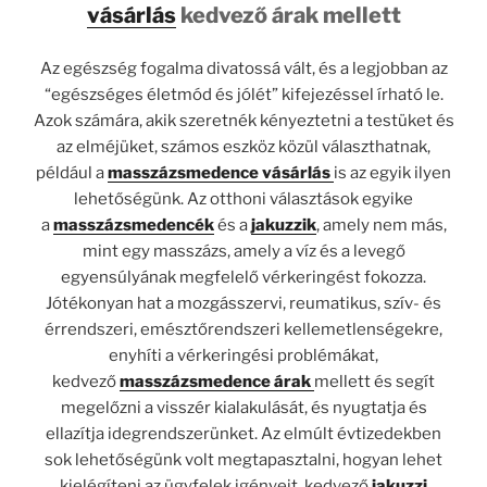
vásárlás
kedvező árak mellett
Az egészség fogalma divatossá vált, és a legjobban az
“egészséges életmód és jólét” kifejezéssel írható le.
Azok számára, akik szeretnék kényeztetni a testüket és
az elméjüket, számos eszköz közül választhatnak,
például a
masszázsmedence vásárlás
is az egyik ilyen
lehetőségünk. Az otthoni választások egyike
a
masszázsmedencék
és a
jakuzzik
, amely nem más,
mint egy masszázs, amely a víz és a levegő
egyensúlyának megfelelő vérkeringést fokozza.
Jótékonyan hat a mozgásszervi, reumatikus, szív- és
érrendszeri, emésztőrendszeri kellemetlenségekre,
enyhíti a vérkeringési problémákat,
kedvező
masszázsmedence árak
mellett és segít
megelőzni a visszér kialakulását, és nyugtatja és
ellazítja idegrendszerünket. Az elmúlt évtizedekben
sok lehetőségünk volt megtapasztalni, hogyan lehet
kielégíteni az ügyfelek igényeit, kedvező
jakuzzi