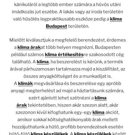
kánikuláról a legtöbb ember számára a hűvös utáni
imádkozás jut eszébe. A lakás vagy az iroda területén
való hűsölés legpraktikusabb eszköze pedig a
klíma
Budapest
területén.
Mielőtt kiválasztjuk a megfelelő berendezést, érdemes
a
klíma árak
at több helyen megnézni, Budapesten
például számos
klíma értékesítés
re szakosodott cég
található. A
klíma
, ha beszerelést is kérünk, a termék
árával párhuzamosan tartalmazza majd a kiszállítást, az
összes anyagköltséget és a munkadíjat is.
A
klímák
megvásárlása és beszerelése egy apróbb
anyagi megterhelést ad majd a háztartásunk számára,
ezért ajánlott lehet szétnézni a
klíma
árak
tekintetében, hiszen akár szezon alatt, akár
szezonon kívül kifoghatunk egy-egy
klíma
akciót,
amikor sokkal költséghatékonyabb árak mellett
hozzájuthatunk a hűtő, profibb berendezések esetén
hűtő-fűtő
klíma készülékek
. A
klíma készülékek
között