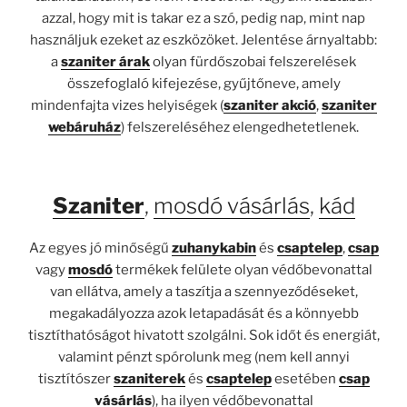
azzal, hogy mit is takar ez a szó, pedig nap, mint nap
használjuk ezeket az eszközöket. Jelentése árnyaltabb:
a
szaniter árak
olyan fürdőszobai felszerelések
összefoglaló kifejezése, gyűjtőneve, amely
mindenfajta vizes helyiségek (
szaniter akció
,
szaniter
webáruház
) felszereléséhez elengedhetetlenek.
Szaniter
,
mosdó vásárlás
,
kád
Az egyes jó minőségű
zuhanykabin
és
csaptelep
,
csap
vagy
mosdó
termékek felülete olyan védőbevonattal
van ellátva, amely a taszítja a szennyeződéseket,
megakadályozza azok letapadását és a könnyebb
tisztíthatóságot hivatott szolgálni. Sok időt és energiát,
valamint pénzt spórolunk meg (nem kell annyi
tisztítószer
szaniterek
és
csaptelep
esetében
csap
vásárlás
), ha ilyen védőbevonattal