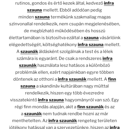
rutinos, gondos és értő kezek által, kedvező
infra
szauna
mellett. Ebből adódóan pedig
minden
szauna
termékünk szakmailag magas
színvonallal rendelkezik, nem csupán megjelenésében,
de megbízható működésében és hosszú
élettartamában is biztosítva ezáltal a
szauna
vásárlóink
elégedettségét, költséghatékony
infra szauna
mellett.
A
szaunák
áldásként szolgálnak a test és a lélek
számára is egyaránt. De csak a rendszeres
infra
szaunák
használata lesz hatásos a különbözõ
problémák ellen, ezért napjainkban egyre többen
döntenek az otthoni a
infra szaunák
mellett. A
finn
szauna
a skandináv kultúrában nagy múlttal
rendelkezik, hiszen egy több évezredre
visszatekintő
infra szauna
hagyományról van szó. Egy
régi finn mondás alapján, akit a
finn szaunák
és az
a
szaunák
nem tudnak rendbe hozni az már
menthetelten. Az
infra szaunák
rengeteg területen
jótékony hatással van a szervezetünkre, hiszen az
infra