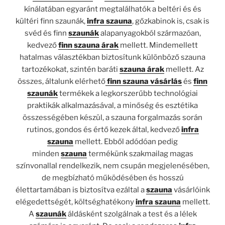
kínálatában egyaránt megtalálhatók a beltéri és és
kültéri finn szaunák,
infra szauna
, gőzkabinok is, csak is
svéd és finn
szaunák
alapanyagokból származóan,
kedvező
finn szauna árak
mellett. Mindemellett
hatalmas választékban biztosítunk különböző szauna
tartozékokat, szintén baráti
szauna árak
mellett. Az
összes, általunk elérhető
finn szauna vásárlás
és
finn
szaunák
termékek a legkorszerűbb technológiai
praktikák alkalmazásával, a minőség és esztétika
összességében készül, a szauna forgalmazás során
rutinos, gondos és értő kezek által, kedvező
infra
szauna
mellett. Ebből adódóan pedig
minden
szauna
termékünk szakmailag magas
színvonallal rendelkezik, nem csupán megjelenésében,
de megbízható működésében és hosszú
élettartamában is biztosítva ezáltal a
szauna
vásárlóink
elégedettségét, költséghatékony
infra szauna
mellett.
A
szaunák
áldásként szolgálnak a test és a lélek