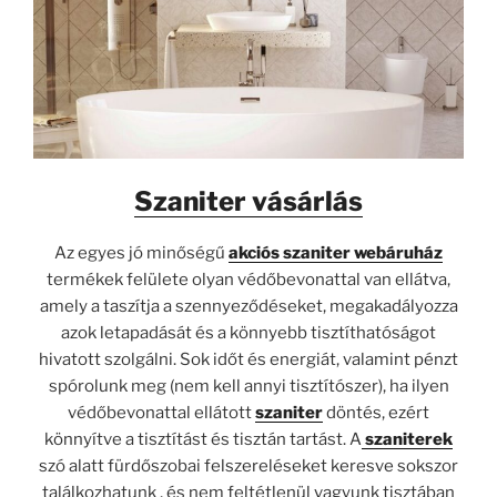
Szaniter vásárlás
Az egyes jó minőségű
akciós szaniter webáruház
termékek felülete olyan védőbevonattal van ellátva,
amely a taszítja a szennyeződéseket, megakadályozza
azok letapadását és a könnyebb tisztíthatóságot
hivatott szolgálni. Sok időt és energiát, valamint pénzt
spórolunk meg (nem kell annyi tisztítószer), ha ilyen
védőbevonattal ellátott
szaniter
döntés, ezért
könnyítve a tisztítást és tisztán tartást. A
szaniterek
szó alatt fürdőszobai felszereléseket keresve sokszor
találkozhatunk , és nem feltétlenül vagyunk tisztában