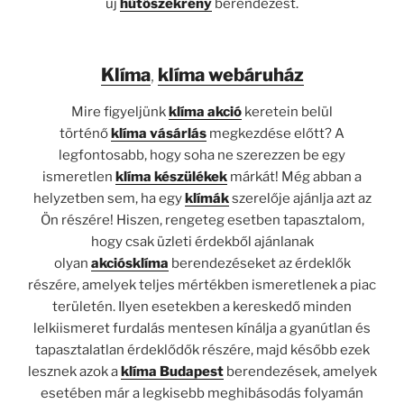
új
hűtőszekrény
berendezést.
Klíma
,
klíma webáruház
Mire figyeljünk
klíma akció
keretein belül
történő
klíma vásárlás
megkezdése előtt? A
legfontosabb, hogy soha ne szerezzen be egy
ismeretlen
klíma készülékek
márkát! Még abban a
helyzetben sem, ha egy
klímák
szerelője ajánlja azt az
Ön részére! Hiszen, rengeteg esetben tapasztalom,
hogy csak üzleti érdekből ajánlanak
olyan
akciós
klíma
berendezéseket az érdeklők
részére, amelyek teljes mértékben ismeretlenek a piac
területén. Ilyen esetekben a kereskedő minden
lelkiismeret furdalás mentesen kínálja a gyanútlan és
tapasztalatlan érdeklődők részére, majd később ezek
lesznek azok a
klíma Budapest
berendezések, amelyek
esetében már a legkisebb meghibásodás folyamán