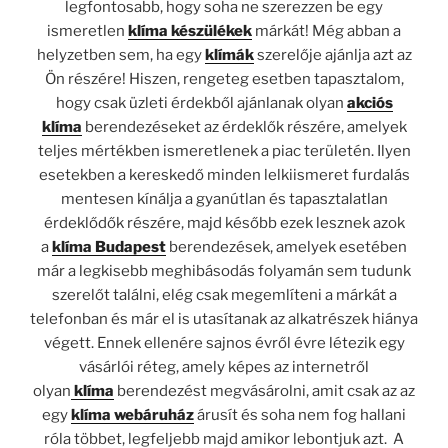
legfontosabb, hogy soha ne szerezzen be egy
ismeretlen
klíma készülékek
márkát! Még abban a
helyzetben sem, ha egy
klímák
szerelője ajánlja azt az
Ön részére! Hiszen, rengeteg esetben tapasztalom,
hogy csak üzleti érdekből ajánlanak olyan
akciós
klíma
berendezéseket az érdeklők részére, amelyek
teljes mértékben ismeretlenek a piac területén. Ilyen
esetekben a kereskedő minden lelkiismeret furdalás
mentesen kínálja a gyanútlan és tapasztalatlan
érdeklődők részére, majd később ezek lesznek azok
a
klíma Budapest
berendezések, amelyek esetében
már a legkisebb meghibásodás folyamán sem tudunk
szerelőt találni, elég csak megemlíteni a márkát a
telefonban és már el is utasítanak az alkatrészek hiánya
végett. Ennek ellenére sajnos évről évre létezik egy
vásárlói réteg, amely képes az internetről
olyan
klíma
berendezést megvásárolni, amit csak az az
egy
klíma webáruház
árusít és soha nem fog hallani
róla többet, legfeljebb majd amikor lebontjuk azt. A