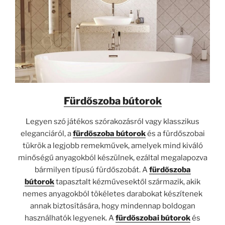
Fürdőszoba bútorok
Legyen szó játékos szórakozásról vagy klasszikus
eleganciáról, a
fürdőszoba bútorok
és a fürdőszobai
tükrök a legjobb remekművek, amelyek mind kiváló
minőségű anyagokból készülnek, ezáltal megalapozva
bármilyen típusú fürdőszobát. A
fürdőszoba
bútorok
tapasztalt kézművesektől származik, akik
nemes anyagokból tökéletes darabokat készítenek
annak biztosítására, hogy mindennap boldogan
használhatók legyenek. A
fürdőszobai bútorok
és