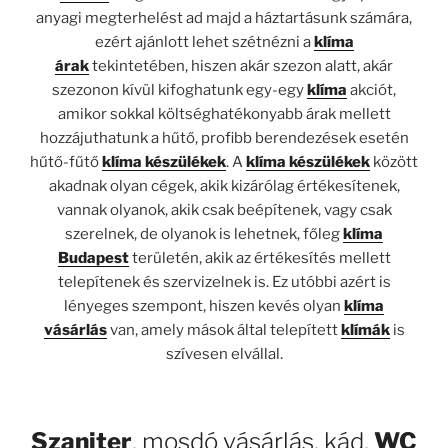
anyagi megterhelést ad majd a háztartásunk számára,
ezért ajánlott lehet szétnézni a
klíma
árak
tekintetében, hiszen akár szezon alatt, akár
szezonon kívül kifoghatunk egy-egy
klíma
akciót,
amikor sokkal költséghatékonyabb árak mellett
hozzájuthatunk a hűtő, profibb berendezések esetén
hűtő-fűtő
klíma készülékek
. A
klíma készülékek
között
akadnak olyan cégek, akik kizárólag értékesítenek,
vannak olyanok, akik csak beépítenek, vagy csak
szerelnek, de olyanok is lehetnek, főleg
klíma
Budapest
területén, akik az értékesítés mellett
telepítenek és szervizelnek is. Ez utóbbi azért is
lényeges szempont, hiszen kevés olyan
klíma
vásárlás
van, amely mások által telepített
klímák
is
szívesen elvállal.
Szaniter
,
mosdó vásárlás
,
kád
,
WC