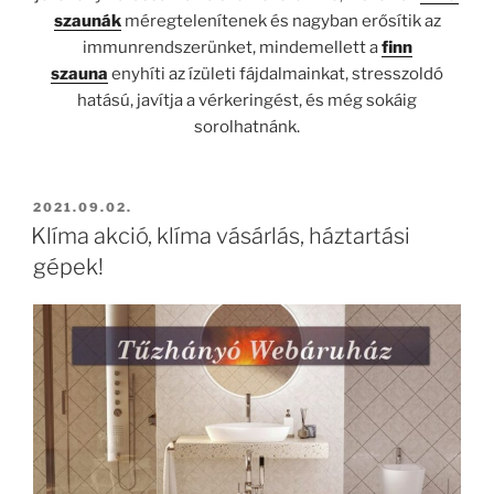
szaunák
méregtelenítenek és nagyban erősítik az
immunrendszerünket, mindemellett a
finn
szauna
enyhíti az ízületi fájdalmainkat, stresszoldó
hatású, javítja a vérkeringést, és még sokáig
sorolhatnánk.
BEKÜLDVE:
2021.09.02.
Klíma akció, klíma vásárlás, háztartási
gépek!