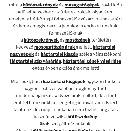
mint a
hűtőszekrények
és
mosogatógépek
, rövid időn
belül elhelyezhető az üzletek polcain olyan áron,
amelyet a hétköznapi felhasználók vásárolhatnak, ezért
érdemes megismerni a jelenlegi trendeket nekünk,
felhasználóknak
a
hűtőszekrények
és
mosógépek
területén
kedvező
mosogatógép árak
mellett,
háztartási
nagygépek
és
háztartási kisgép
széles választékban!
Háztartási gép vásárlás
,
háztartási gépek vásárlása
egész évben akciós árak mellett!
Másrészt, bár a
háztartási kisgépek
egyszeri funkció
nagyon reális és valóban megkönnyítheti
mindennapjainkat, kedvező árak mellett, de a fent
említett funkciókban rengeteg innovatív módszert
találtunk, de a napi munkában nem biztos, hogy sok
hasznát veszik a
hűtőszekrény
árak
szolgáltatásunknak.
Akkora
hűtőszekrény
és
mosógép
berendezést