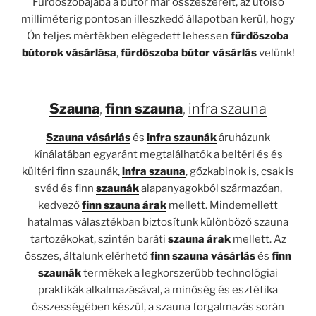
Fürdőszobájába a bútor már összeszerelt, az utolsó
milliméterig pontosan illeszkedő állapotban kerül, hogy
Ön teljes mértékben elégedett lehessen
fürdőszoba
bútorok vásárlása
,
fürdőszoba bútor vásárlás
velünk!
Szauna
,
finn szauna
,
infra szauna
Szauna vásárlás
és
infra szaunák
áruházunk
kínálatában egyaránt megtalálhatók a beltéri és és
kültéri finn szaunák,
infra szauna
, gőzkabinok is, csak is
svéd és finn
szaunák
alapanyagokból származóan,
kedvező
finn szauna árak
mellett. Mindemellett
hatalmas választékban biztosítunk különböző szauna
tartozékokat, szintén baráti
szauna árak
mellett. Az
összes, általunk elérhető
finn szauna vásárlás
és
finn
szaunák
termékek a legkorszerűbb technológiai
praktikák alkalmazásával, a minőség és esztétika
összességében készül, a szauna forgalmazás során