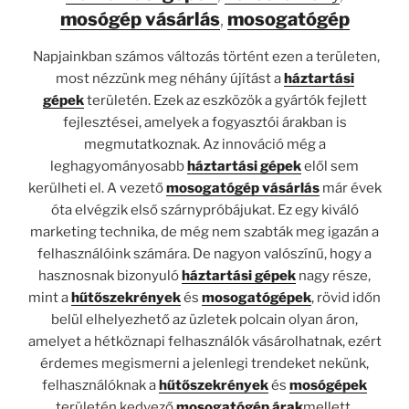
mosógép vásárlás
,
mosogatógép
Napjainkban számos változás történt ezen a területen,
most nézzünk meg néhány újítást a
háztartási
gépek
területén. Ezek az eszközök a gyártók fejlett
fejlesztései, amelyek a fogyasztói árakban is
megmutatkoznak. Az innováció még a
leghagyományosabb
háztartási gépek
elől sem
kerülheti el. A vezető
mosogatógép vásárlás
már évek
óta elvégzik első szárnypróbájukat. Ez egy kiváló
marketing technika, de még nem szabták meg igazán a
felhasználóink ​​számára. De nagyon valószínű, hogy a
hasznosnak bizonyuló
háztartási gépek
nagy része,
mint a
hűtőszekrények
és
mosogatógépek
, rövid időn
belül elhelyezhető az üzletek polcain olyan áron,
amelyet a hétköznapi felhasználók vásárolhatnak, ezért
érdemes megismerni a jelenlegi trendeket nekünk,
felhasználóknak a
hűtőszekrények
és
mosógépek
területén kedvező
mosogatógép árak
mellett.