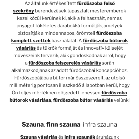
Az általunk értékesített
fürdőszoba felső
szekrény
berendezések tapasztalt mesteremberek
kezei közül kerülnek ki, akik a felhasznált, nemes
anyagot tökéletes darabokká formálják, amelyek
biztosítják a mindennapos, örömteli
fürdőszoba
komplett szettek
használatát. A
fürdőszoba bútorok
vásárlás
és tükrök formáját és innovatív külsejét
művészeink tervezik, akik gondoskodnak arról, hogy
a
fürdőszoba felszerelés vásárlás
során
alkalmazkodjanak az adott fürdőszobai koncepcióhoz.
Fürdőszobájába a bútor már összeszerelt, az utolsó
milliméterig pontosan illeszkedő állapotban kerül, hogy
Ön teljes mértékben elégedett lehessen
fürdőszoba
bútorok vásárlása
,
fürdőszoba bútor vásárlás
velünk!
Szauna
,
finn szauna
,
infra szauna
Szauna vásárlás
és
infra szaunák
áruházunk