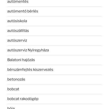
autómentés
autómentő bérlés
autósiskola
autószállítás
autószerviz
autószerviz Nyíregyháza
Balatoni hajózás
bérszámfejtés kiszervezés
betonozás
bobcat
bobcat rakodógép
bója