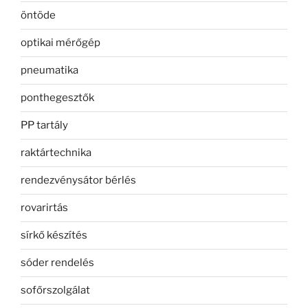
öntöde
optikai mérőgép
pneumatika
ponthegesztők
PP tartály
raktártechnika
rendezvénysátor bérlés
rovarirtás
sírkő készítés
sóder rendelés
sofőrszolgálat