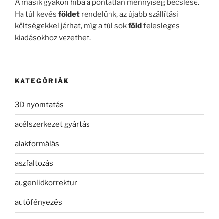
A másik gyakori hiba a pontatlan mennyiség becslése.
Ha túl kevés
földet
rendelünk, az újabb szállítási
költségekkel járhat, míg a túl sok
föld
felesleges
kiadásokhoz vezethet.
KATEGÓRIÁK
3D nyomtatás
acélszerkezet gyártás
alakformálás
aszfaltozás
augenlidkorrektur
autófényezés