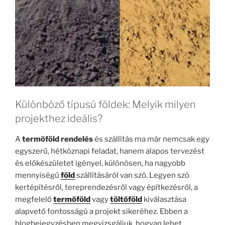
Különböző típusú földek: Melyik milyen
projekthez ideális?
A
termőföld rendelés
és szállítás ma már nemcsak egy
egyszerű, hétköznapi feladat, hanem alapos tervezést
és előkészületet igényel, különösen, ha nagyobb
mennyiségű
föld
szállításáról van szó. Legyen szó
kertépítésről, tereprendezésről vagy építkezésről, a
megfelelő
termőföld
vagy
töltőföld
kiválasztása
alapvető fontosságú a projekt sikeréhez. Ebben a
blogbejegyzésben megvizsgáljuk, hogyan lehet