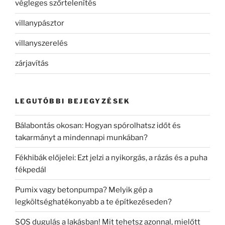
végleges szőrtelenítés
villanypásztor
villanyszerelés
zárjavítás
LEGUTÓBBI BEJEGYZÉSEK
Bálabontás okosan: Hogyan spórolhatsz időt és
takarmányt a mindennapi munkában?
Fékhibák előjelei: Ezt jelzi a nyikorgás, a rázás és a puha
fékpedál
Pumix vagy betonpumpa? Melyik gép a
legköltséghatékonyabb a te építkezéseden?
SOS dugulás a lakásban! Mit tehetsz azonnal, mielőtt