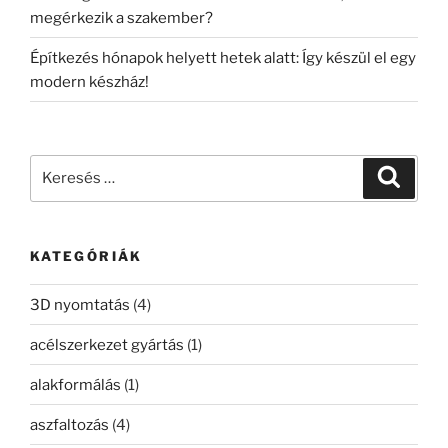
megérkezik a szakember?
Építkezés hónapok helyett hetek alatt: Így készül el egy
modern készház!
Keresés
Keresé
a
következő
kifejezésre:
KATEGÓRIÁK
3D nyomtatás
(4)
acélszerkezet gyártás
(1)
alakformálás
(1)
aszfaltozás
(4)