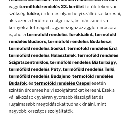
vagy
termőföld rendelés 23. kerület
területeken van
szükség
földre
, érdemes olyan helyi szállítókat keresni,
akik ezen a területen dolgoznak, és már ismerik a
környék adottságait. Ugyanez igaz az agglomerációra
is, ahol a
termőföld rendelés Törökbálint
,
termőföld
rendelés Budaörs
,
termőföld rendelés Budakeszi
,
termőföld rendelés Sóskút
,
termőföld rendelés Érd
,
termőföld rendelés Halásztelek
,
termőföld rendelés
Szigetszentmiklós
,
termőföld rendelés Biatorbágy
,
termőföld rendelés Páty
,
termőföld rendelés Telki
,
termőföld rendelés Budajenő
,
termőföld rendelés
Budafok
, és
termőföld rendelés Csepel
esetén
szintén érdemes helyi szolgáltatókat keresni. Ezek a
vállalkozások gyakran gyorsabb kiszolgálást és
rugalmasabb megoldásokat tudnak kínálni, mint
nagyobb, országos szolgáltatók.