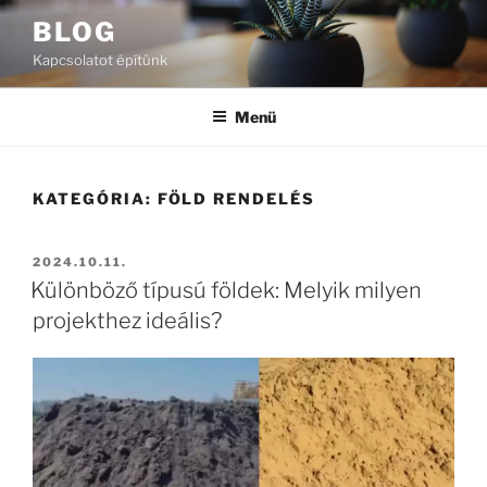
Tartalomhoz
BLOG
Kapcsolatot építünk
Menü
KATEGÓRIA:
FÖLD RENDELÉS
BEKÜLDVE:
2024.10.11.
Különböző típusú földek: Melyik milyen
projekthez ideális?