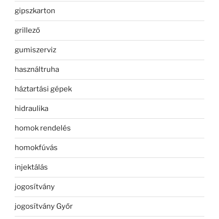
gipszkarton
grillező
gumiszerviz
használtruha
háztartási gépek
hidraulika
homok rendelés
homokfúvás
injektálás
jogosítvány
jogosítvány Győr