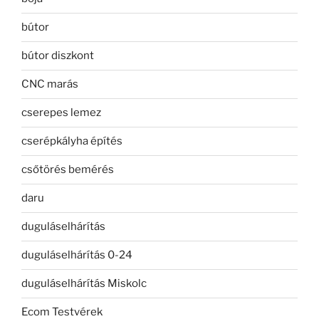
bútor
bútor diszkont
CNC marás
cserepes lemez
cserépkályha építés
csőtörés bemérés
daru
duguláselhárítás
duguláselhárítás 0-24
duguláselhárítás Miskolc
Ecom Testvérek