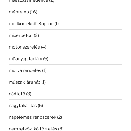
masszázsmedence
(2)
méhtelep
(16)
mellkorrekció Sopron
(1)
mixerbeton
(9)
motor szerelés
(4)
műanyag tartály
(9)
murva rendelés
(1)
műszaki áruház
(1)
nádtető
(3)
nagytakarítás
(6)
napelemes rendszerek
(2)
nemzetközi költöztetés
(8)