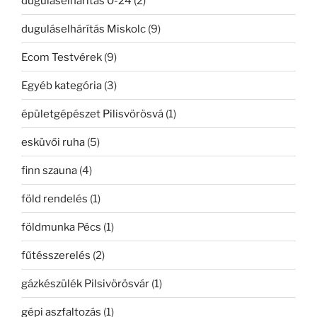
duguláselhárítás 0-24
(2)
duguláselhárítás Miskolc
(9)
Ecom Testvérek
(9)
Egyéb kategória
(3)
épületgépészet Pilisvörösvá
(1)
esküvői ruha
(5)
finn szauna
(4)
föld rendelés
(1)
földmunka Pécs
(1)
fűtésszerelés
(2)
gázkészülék Pilsivörösvár
(1)
gépi aszfaltozás
(1)