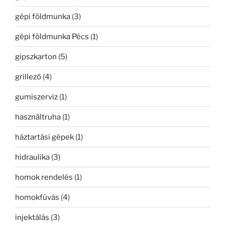
gépi földmunka
(3)
gépi földmunka Pécs
(1)
gipszkarton
(5)
grillező
(4)
gumiszerviz
(1)
használtruha
(1)
háztartási gépek
(1)
hidraulika
(3)
homok rendelés
(1)
homokfúvás
(4)
injektálás
(3)