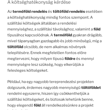
A költséghatékonyság kérdése
Az
termőföld rendelés
és
töltőföld rendelés
esetében
a költséghatékonyság mindig fontos szempont. A
szállítási költségek általában a rendelési
mennyiséghez, a szállítási távolsághoz, valamint a
föld
típusához kapcsolódnak. A
termőföld
gyakran drágább,
mivel tápanyagban gazdagabb és jobb minőségű, míg a
töltőföld
olcsóbb, de nem alkalmas növények
telepítésére. Ennek megfelelően fontos előre
megtervezni, hogy milyen típusú
földre
és mennyi
mennyiségre lesz szükség, hogy elkerüljük a
felesleges költségeket.
Például, ha egy nagyobb tereprendezési projekten
dolgozunk, érdemes nagyobb mennyiségű
töltőföldet
rendelni egyszerre, hiszen így csökkenthetjük a
szállítási költségeket, és biztosak lehetünk benne,
hogy elegendő
föld
áll rendelkezésünkre a projekt