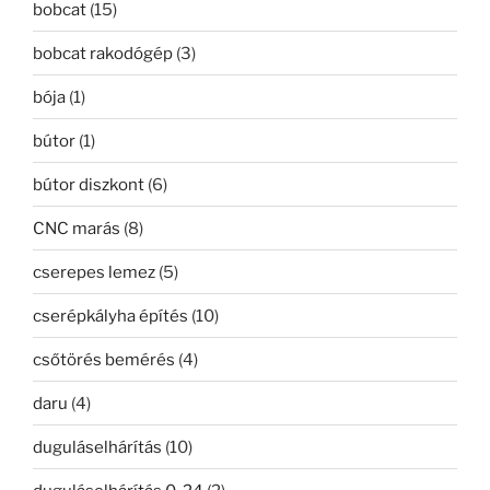
bobcat
(15)
bobcat rakodógép
(3)
bója
(1)
bútor
(1)
bútor diszkont
(6)
CNC marás
(8)
cserepes lemez
(5)
cserépkályha építés
(10)
csőtörés bemérés
(4)
daru
(4)
duguláselhárítás
(10)