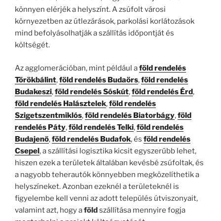
könnyen elérjék a helyszínt. A zsúfolt városi
környezetben az útlezárások, parkolási korlátozások
mind befolyásolhatják a szállítás időpontját és
költségét.
Az agglomerációban, mint például a
föld rendelés
Törökbálint
,
föld rendelés Budaörs
,
föld rendelés
Budakeszi
,
föld rendelés Sóskút
,
föld rendelés Érd
,
föld rendelés Halásztelek
,
föld rendelés
Szigetszentmiklós
,
föld rendelés Biatorbágy
,
föld
rendelés Páty
,
föld rendelés Telki
,
föld rendelés
Budajenő
,
föld rendelés Budafok
, és
föld rendelés
Csepel
, a szállítási logisztika kicsit egyszerűbb lehet,
hiszen ezek a területek általában kevésbé zsúfoltak, és
a nagyobb teherautók könnyebben megközelíthetik a
helyszíneket. Azonban ezeknél a területeknél is
figyelembe kell venni az adott település útviszonyait,
valamint azt, hogy a
föld
szállítása mennyire fogja