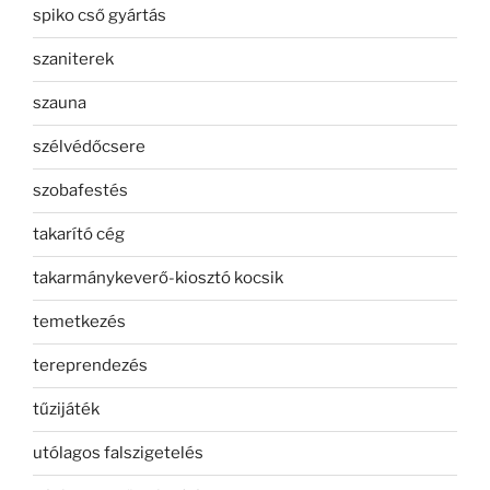
spiko cső gyártás
szaniterek
szauna
szélvédőcsere
szobafestés
takarító cég
takarmánykeverő-kiosztó kocsik
temetkezés
tereprendezés
tűzijáték
utólagos falszigetelés