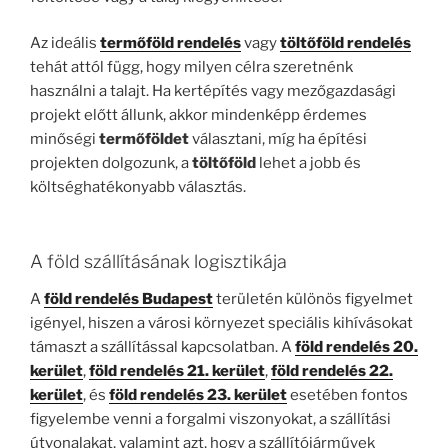
Az ideális
termőföld rendelés
vagy
töltőföld rendelés
tehát attól függ, hogy milyen célra szeretnénk
használni a talajt. Ha kertépítés vagy mezőgazdasági
projekt előtt állunk, akkor mindenképp érdemes
minőségi
termőföldet
választani, míg ha építési
projekten dolgozunk, a
töltőföld
lehet a jobb és
költséghatékonyabb választás.
A föld szállításának logisztikája
A
föld rendelés Budapest
területén különös figyelmet
igényel, hiszen a városi környezet speciális kihívásokat
támaszt a szállítással kapcsolatban. A
föld rendelés 20.
kerület
,
föld rendelés 21. kerület
,
föld rendelés 22.
kerület
, és
föld rendelés 23. kerület
esetében fontos
figyelembe venni a forgalmi viszonyokat, a szállítási
útvonalakat, valamint azt, hogy a szállítójárművek