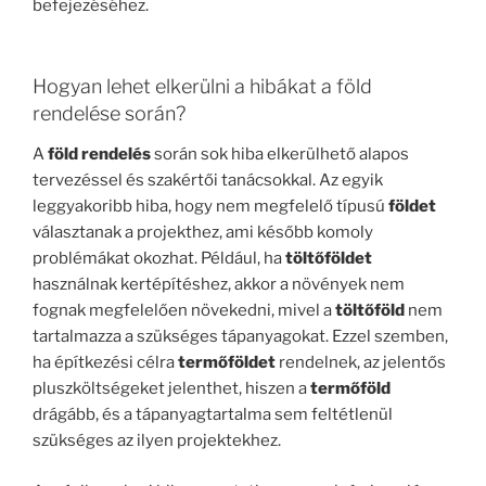
befejezéséhez.
Hogyan lehet elkerülni a hibákat a föld
rendelése során?
A
föld rendelés
során sok hiba elkerülhető alapos
tervezéssel és szakértői tanácsokkal. Az egyik
leggyakoribb hiba, hogy nem megfelelő típusú
földet
választanak a projekthez, ami később komoly
problémákat okozhat. Például, ha
töltőföldet
használnak kertépítéshez, akkor a növények nem
fognak megfelelően növekedni, mivel a
töltőföld
nem
tartalmazza a szükséges tápanyagokat. Ezzel szemben,
ha építkezési célra
termőföldet
rendelnek, az jelentős
pluszköltségeket jelenthet, hiszen a
termőföld
drágább, és a tápanyagtartalma sem feltétlenül
szükséges az ilyen projektekhez.