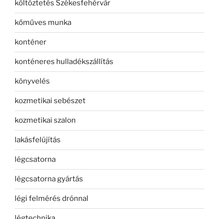
költöztetés Székesfehérvár
kőműves munka
konténer
konténeres hulladékszállítás
könyvelés
kozmetikai sebészet
kozmetikai szalon
lakásfelújítás
légcsatorna
légcsatorna gyártás
légi felmérés drónnal
légtechnika