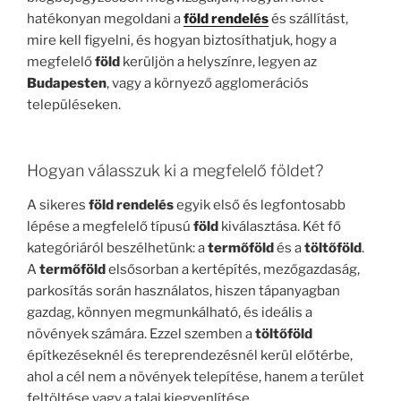
hatékonyan megoldani a
föld rendelés
és szállítást,
mire kell figyelni, és hogyan biztosíthatjuk, hogy a
megfelelő
föld
kerüljön a helyszínre, legyen az
Budapesten
, vagy a környező agglomerációs
településeken.
Hogyan válasszuk ki a megfelelő földet?
A sikeres
föld rendelés
egyik első és legfontosabb
lépése a megfelelő típusú
föld
kiválasztása. Két fő
kategóriáról beszélhetünk: a
termőföld
és a
töltőföld
.
A
termőföld
elsősorban a kertépítés, mezőgazdaság,
parkosítás során használatos, hiszen tápanyagban
gazdag, könnyen megmunkálható, és ideális a
növények számára. Ezzel szemben a
töltőföld
építkezéseknél és tereprendezésnél kerül előtérbe,
ahol a cél nem a növények telepítése, hanem a terület
feltöltése vagy a talaj kiegyenlítése.