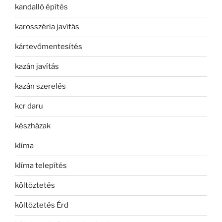
kandalló építés
karosszéria javítás
kártevőmentesítés
kazán javítás
kazán szerelés
kcr daru
készházak
klíma
klíma telepítés
költöztetés
költöztetés Érd