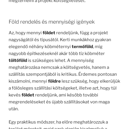
megterhelni a projekt költségvetését.
Föld rendelés és mennyiségi igények
Az, hogy mennyi
földet
rendeljünk, függ a projekt
nagyságától és típusától. Kerti munkákhoz gyakran
elegendő néhány köbméternyi
termőföld
, míg
nagyobb építkezéseknél akár több tíz köbméter
töltőföld
is szükséges lehet. A mennyiség
meghatározása nemcsak a költségvetés, hanem a
szállítás szempontjából is kritikus. Érdemes pontosan
kiszámolni, mennyi
földre
lesz szükség, hogy elkerüljük
a fölösleges szállítási költségeket, illetve azt, hogy túl
kevés
földet
rendeljünk, ami később további
megrendeléseket és újabb szállításokat von maga
után.
Egy praktikus módszer, ha előre meghatározzuk a