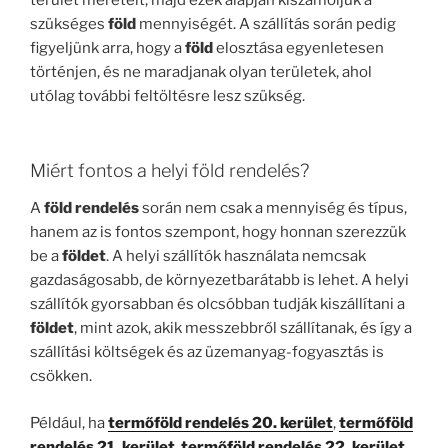
terület méreteit, majd ezek alapján kiszámoljuk a
szükséges
föld
mennyiségét. A szállítás során pedig
figyeljünk arra, hogy a
föld
elosztása egyenletesen
történjen, és ne maradjanak olyan területek, ahol
utólag további feltöltésre lesz szükség.
Miért fontos a helyi föld rendelés?
A
föld rendelés
során nem csak a mennyiség és típus,
hanem az is fontos szempont, hogy honnan szerezzük
be a
földet
. A helyi szállítók használata nemcsak
gazdaságosabb, de környezetbarátabb is lehet. A helyi
szállítók gyorsabban és olcsóbban tudják kiszállítani a
földet
, mint azok, akik messzebbről szállítanak, és így a
szállítási költségek és az üzemanyag-fogyasztás is
csökken.
Például, ha
termőföld rendelés 20. kerület
,
termőföld
rendelés 21. kerület
,
termőföld rendelés 22. kerület
,