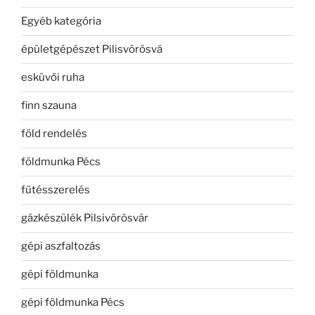
Egyéb kategória
épületgépészet Pilisvörösvá
esküvői ruha
finn szauna
föld rendelés
földmunka Pécs
fűtésszerelés
gázkészülék Pilsivörösvár
gépi aszfaltozás
gépi földmunka
gépi földmunka Pécs