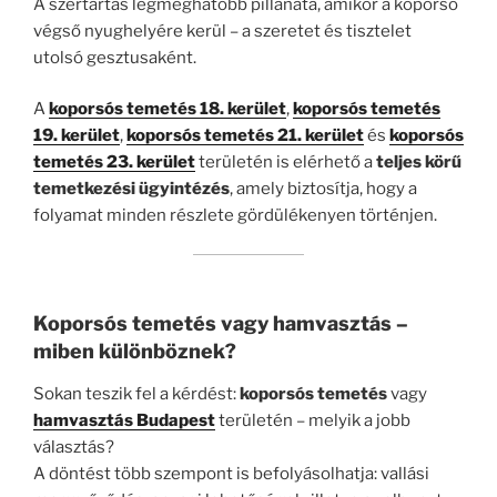
A szertartás legmeghatóbb pillanata, amikor a koporsó
végső nyughelyére kerül – a szeretet és tisztelet
utolsó gesztusaként.
A
koporsós temetés 18. kerület
,
koporsós temetés
19. kerület
,
koporsós temetés 21. kerület
és
koporsós
temetés 23. kerület
területén is elérhető a
teljes körű
temetkezési ügyintézés
, amely biztosítja, hogy a
folyamat minden részlete gördülékenyen történjen.
Koporsós temetés vagy hamvasztás –
miben különböznek?
Sokan teszik fel a kérdést:
koporsós temetés
vagy
hamvasztás Budapest
területén – melyik a jobb
választás?
A döntést több szempont is befolyásolhatja: vallási