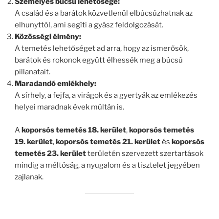
Személyes búcsú lehetősége:
A család és a barátok közvetlenül elbúcsúzhatnak az
elhunyttól, ami segíti a gyász feldolgozását.
Közösségi élmény:
A temetés lehetőséget ad arra, hogy az ismerősök,
barátok és rokonok együtt élhessék meg a búcsú
pillanatait.
Maradandó emlékhely:
A sírhely, a fejfa, a virágok és a gyertyák az emlékezés
helyei maradnak évek múltán is.
A
koporsós temetés 18. kerület
,
koporsós temetés
19. kerület
,
koporsós temetés 21. kerület
és
koporsós
temetés 23. kerület
területén szervezett szertartások
mindig a méltóság, a nyugalom és a tisztelet jegyében
zajlanak.