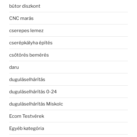
bútor diszkont
CNC marás
cserepes lemez
cserépkályha építés
csőtörés bemérés
daru
duguláselhárítás
duguláselhárítás 0-24
duguláselhárítás Miskolc
Ecom Testvérek
Egyéb kategória