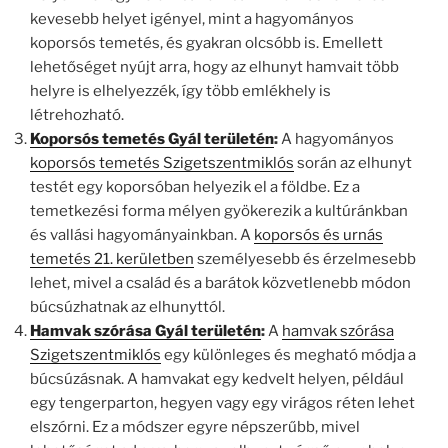
kevesebb helyet igényel, mint a hagyományos
koporsós temetés, és gyakran olcsóbb is. Emellett
lehetőséget nyújt arra, hogy az elhunyt hamvait több
helyre is elhelyezzék, így több emlékhely is
létrehozható.
Koporsós temetés Gyál területén
:
A hagyományos
koporsós temetés Szigetszentmiklós
során az elhunyt
testét egy koporsóban helyezik el a földbe. Ez a
temetkezési forma mélyen gyökerezik a kultúránkban
és vallási hagyományainkban. A
koporsós és urnás
temetés 21. kerületben
személyesebb és érzelmesebb
lehet, mivel a család és a barátok közvetlenebb módon
búcsúzhatnak az elhunyttól.
Hamvak szórása Gyál területén
:
A
hamvak szórása
Szigetszentmiklós
egy különleges és megható módja a
búcsúzásnak. A hamvakat egy kedvelt helyen, például
egy tengerparton, hegyen vagy egy virágos réten lehet
elszórni. Ez a módszer egyre népszerűbb, mivel