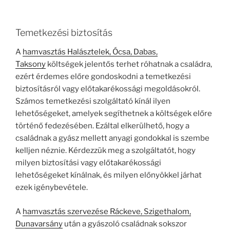
Temetkezési biztosítás
A
hamvasztás Halásztelek, Ócsa, Dabas,
Taksony
költségek jelentős terhet róhatnak a családra,
ezért érdemes előre gondoskodni a temetkezési
biztosításról vagy előtakarékossági megoldásokról.
Számos temetkezési szolgáltató kínál ilyen
lehetőségeket, amelyek segíthetnek a költségek előre
történő fedezésében. Ezáltal elkerülhető, hogy a
családnak a gyász mellett anyagi gondokkal is szembe
kelljen néznie. Kérdezzük meg a szolgáltatót, hogy
milyen biztosítási vagy előtakarékossági
lehetőségeket kínálnak, és milyen előnyökkel járhat
ezek igénybevétele.
A
hamvasztás szervezése Ráckeve, Szigethalom,
Dunavarsány
után a gyászoló családnak sokszor