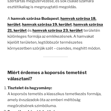
szertartás megszervezése, és sok család számára
esztétikailag is megnyugtató megoldás.
A
hamvak szórása Budapest
,
hamvak szórása 18.
kerület
,
hamvak szórása 19. kerület
,
hamvak szórása
21. kerület
és
hamvak szórása 23. kerület
területén
különleges formája az emlékezésnek. A hamvakat
kijelölt területen, legtöbbször természetes
környezetben szórják szét – csendes, meghitt módon.
Miért érdemes a koporsós temetést
választani?
Tisztelet és hagyomány:
A koporsós temetés a klasszikus temetkezés formája,
amely évszázadok óta az emberi méltóság
megőrzésének szimbóluma.