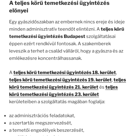
A teljes körű temetkezési ügyintézés
előnyei
Egy gyászidőszakban az embernek nincs ereje és ideje
minden adminisztratív teendőt elintézni. A
teljes körű
temetkezési ügyintézés Budapest
szolgáltatásai
éppen ezért rendkívül fontosak. A szakemberek
leveszik a terhet a család válláról, hogy a gyászra és az
emlékezésre koncentrálhassanak.
A
teljes körű temetkezési ügyintézés 18. kerület
,
teljes körű temetkezési ügyintézés 19. kerület
,
teljes
körű temetkezési ügyintézés 21. kerület
és
teljes
körű temetkezési ügyintézés 23. kerület
kerületeiben a szolgáltatás magában foglalja:
az adminisztrációs feladatokat,
a szertartás megszervezését,
a temetői engedélyek beszerzését,