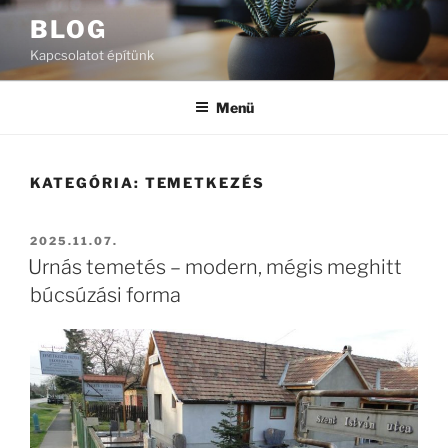
Tartalomhoz
BLOG
Kapcsolatot építünk
Menü
KATEGÓRIA:
TEMETKEZÉS
BEKÜLDVE:
2025.11.07.
Urnás temetés – modern, mégis meghitt
búcsúzási forma