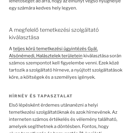
lehetőséget ad arra, hogy az elhunyt végső nyughelye
egy számára kedves hely legyen.
A megfelelő temetkezési szolgáltató
kiválasztása
A
teljes körű temetkezési ügyintézés Gyál,
Alsónémedi, Halásztelek területein
kiválasztása során
számos szempontot kell figyelembe venni. Ezek közé
tartozik a szolgáltató hírneve, a nyújtott szolgáltatások
köre, a költségek és a személyes igények.
HÍRNÉV ÉS TAPASZTALAT
Első lépésként érdemes utánanézni a helyi
temetkezési szolgáltatóknak és azok hírnevének. Az
interneten számos értékelés és vélemény található,
amelyek segíthetnek a döntésben. Fontos, hogy