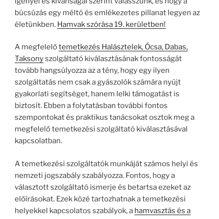
igényei és kívánságai szerint válasszunk, és hogy a
búcsúzás egy méltó és emlékezetes pillanat legyen az
életünkben.
Hamvak szórása 19. kerületben!
A megfelelő
temetkezés Halásztelek, Ócsa, Dabas,
Taksony
szolgáltató kiválasztásának fontosságát
tovább hangsúlyozza az a tény, hogy egy ilyen
szolgáltatás nem csak a gyászolók számára nyújt
gyakorlati segítséget, hanem lelki támogatást is
biztosít. Ebben a folytatásban további fontos
szempontokat és praktikus tanácsokat osztok meg a
megfelelő temetkezési szolgáltató kiválasztásával
kapcsolatban.
A temetkezési szolgáltatók munkáját számos helyi és
nemzeti jogszabály szabályozza. Fontos, hogy a
választott szolgáltató ismerje és betartsa ezeket az
előírásokat. Ezek közé tartozhatnak a temetkezési
helyekkel kapcsolatos szabályok, a
hamvasztás és a