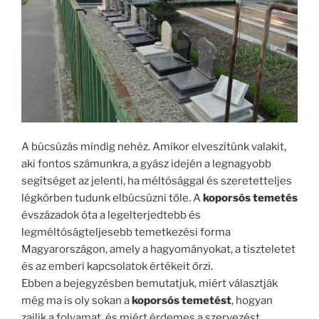
A búcsúzás mindig nehéz. Amikor elveszítünk valakit,
aki fontos számunkra, a gyász idején a legnagyobb
segítséget az jelenti, ha méltósággal és szeretetteljes
légkörben tudunk elbúcsúzni tőle. A
koporsós temetés
évszázadok óta a legelterjedtebb és
legméltóságteljesebb temetkezési forma
Magyarországon, amely a hagyományokat, a tiszteletet
és az emberi kapcsolatok értékeit őrzi.
Ebben a bejegyzésben bemutatjuk, miért választják
még ma is oly sokan a
koporsós temetést
, hogyan
zajlik a folyamat, és miért érdemes a szervezést