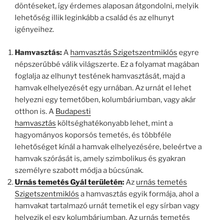
döntéseket, így érdemes alaposan átgondolni, melyik
lehetőség illik leginkább a család és az elhunyt
igényeihez.
Hamvasztás:
A
hamvasztás Szigetszentmiklós
egyre
népszerűbbé válik világszerte. Ez a folyamat magában
foglalja az elhunyt testének hamvasztását, majd a
hamvak elhelyezését egy urnában. Az urnát el lehet
helyezni egy temetőben, kolumbáriumban, vagy akár
otthon is. A
Budapesti
hamvasztás
költséghatékonyabb lehet, mint a
hagyományos koporsós temetés, és többféle
lehetőséget kínál a hamvak elhelyezésére, beleértve a
hamvak szórását is, amely szimbolikus és gyakran
személyre szabott módja a búcsúnak.
Urnás temetés Gyál területén
:
Az
urnás temetés
Szigetszentmiklós
a hamvasztás egyik formája, ahol a
hamvakat tartalmazó urnát temetik el egy sírban vagy
helyezik el egy kolumbáriumban. Az urnás temetés