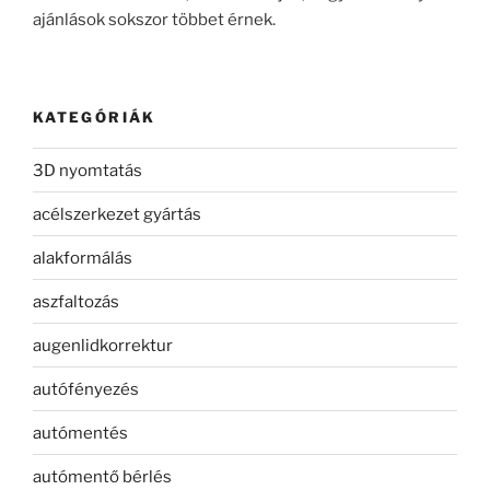
ajánlások sokszor többet érnek.
KATEGÓRIÁK
3D nyomtatás
acélszerkezet gyártás
alakformálás
aszfaltozás
augenlidkorrektur
autófényezés
autómentés
autómentő bérlés