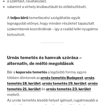
a szállítást, ravatalozást,
valamint a sírhely kiválasztását és előkészítését.
A
teljes körű
temetkezési szolgáltatás egyik
legnagyobb előnye, hogy minden részletet tapasztalt
szakemberek koordinálnak – így a család lelki nyugalma
biztosított.
Urnás temetés és hamvak szórása –
alternatív, de méltó megoldások
Bár a
koporsós temetés
a legősibb forma, egyre
többen döntenek az
urnás temetés Budapest
,
urnás
temetés 18. kerület
,
urnás temetés 19. kerület
,
urnás
temetés 21. kerület
és
urnás temetés 23. kerület
mellett.
Az urnás temetés kisebb helyet igényel, rugalmasabb a