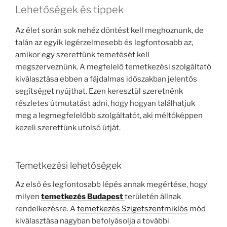
Lehetőségek és tippek
Az élet során sok nehéz döntést kell meghoznunk, de
talán az egyik legérzelmesebb és legfontosabb az,
amikor egy szerettünk temetését kell
megszerveznünk. A megfelelő temetkezési szolgáltató
kiválasztása ebben a fájdalmas időszakban jelentős
segítséget nyújthat. Ezen keresztül szeretnénk
részletes útmutatást adni, hogy hogyan találhatjuk
meg a legmegfelelőbb szolgáltatót, aki méltóképpen
kezeli szerettünk utolsó útját.
Temetkezési lehetőségek
Az első és legfontosabb lépés annak megértése, hogy
milyen
temetkezés Budapest
területén állnak
rendelkezésre. A
temetkezés Szigetszentmiklós
mód
kiválasztása nagyban befolyásolja a további