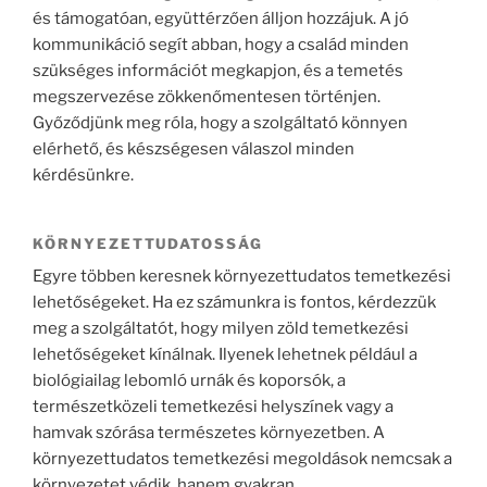
és támogatóan, együttérzően álljon hozzájuk. A jó
kommunikáció segít abban, hogy a család minden
szükséges információt megkapjon, és a temetés
megszervezése zökkenőmentesen történjen.
Győződjünk meg róla, hogy a szolgáltató könnyen
elérhető, és készségesen válaszol minden
kérdésünkre.
KÖRNYEZETTUDATOSSÁG
Egyre többen keresnek környezettudatos temetkezési
lehetőségeket. Ha ez számunkra is fontos, kérdezzük
meg a szolgáltatót, hogy milyen zöld temetkezési
lehetőségeket kínálnak. Ilyenek lehetnek például a
biológiailag lebomló urnák és koporsók, a
természetközeli temetkezési helyszínek vagy a
hamvak szórása természetes környezetben. A
környezettudatos temetkezési megoldások nemcsak a
környezetet védik, hanem gyakran