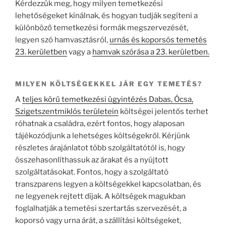
Kérdezzük meg, hogy milyen temetkezési
lehetőségeket kínálnak, és hogyan tudják segíteni a
különböző temetkezési formák megszervezését,
legyen szó hamvasztásról,
urnás és koporsós temetés
23. kerületben
vagy a
hamvak szórása a 23. kerületben.
MILYEN KÖLTSÉGEKKEL JÁR EGY TEMETÉS?
A
teljes körű temetkezési ügyintézés Dabas, Ócsa,
Szigetszentmiklós területein
költségei jelentős terhet
róhatnak a családra, ezért fontos, hogy alaposan
tájékozódjunk a lehetséges költségekről. Kérjünk
részletes árajánlatot több szolgáltatótól is, hogy
összehasonlíthassuk az árakat és a nyújtott
szolgáltatásokat. Fontos, hogy a szolgáltató
transzparens legyen a költségekkel kapcsolatban, és
ne legyenek rejtett díjak. A költségek magukban
foglalhatják a temetési szertartás szervezését, a
koporsó vagy urna árát, a szállítási költségeket,