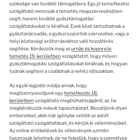
szüksége van további támogatásra. Egy jó temetkezési
szolgáltató nemcsak a temetés megszervezésében
segít, hanem további gyásztámogatási
szolgáltatásokat is kínálhat. Ezek közé tartozhatnak a
gyásztanácsadás, a gyászcsoportok szervezése, vagy a
helyi közösségi erőforrásokhoz való hozzáférés
segítése. Kérdezzük meg az
urnás és koporsós
temetés 19. kerületben
szolgáltatót, hogy milyen
gyásztámogatási szolgáltatásokat kínálnak, és hogyan
tudnak segíteni a családnak a nehéz időszakban.
Az egyik legjobb módja annak, hogy
megbizonyosodjunk egy
temetkezés 18.
kerületben
szolgáltató megbízhatóságáról, az, ha
megkérdezzük mások tapasztalatait. Beszéljünk olyan
emberekkel, akik már igénybe vették az adott
szolgáltató szolgáltatásait, és kérjük ki véleményüket.
Az online értékelések és vélemények szintén
hasznosak lehetnek, de ne feledjük, hogy a személyes