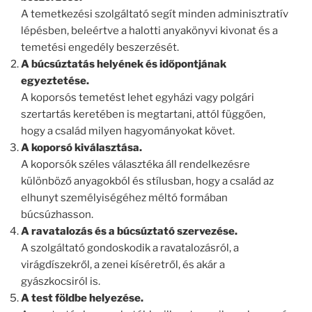
A temetkezési szolgáltató segít minden adminisztratív
lépésben, beleértve a halotti anyakönyvi kivonat és a
temetési engedély beszerzését.
A búcsúztatás helyének és időpontjának
egyeztetése.
A koporsós temetést lehet egyházi vagy polgári
szertartás keretében is megtartani, attól függően,
hogy a család milyen hagyományokat követ.
A koporsó kiválasztása.
A koporsók széles választéka áll rendelkezésre
különböző anyagokból és stílusban, hogy a család az
elhunyt személyiségéhez méltó formában
búcsúzhasson.
A ravatalozás és a búcsúztató szervezése.
A szolgáltató gondoskodik a ravatalozásról, a
virágdíszekről, a zenei kíséretről, és akár a
gyászkocsiról is.
A test földbe helyezése.