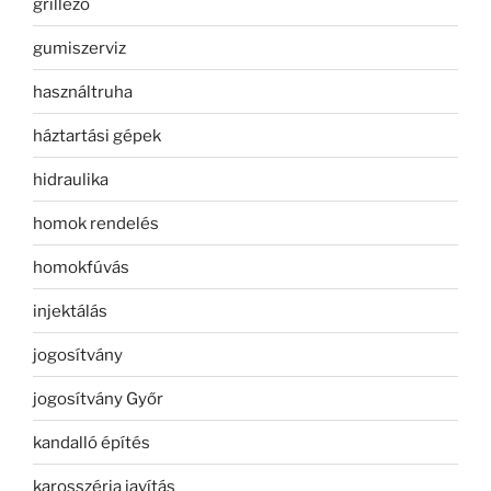
grillező
gumiszerviz
használtruha
háztartási gépek
hidraulika
homok rendelés
homokfúvás
injektálás
jogosítvány
jogosítvány Győr
kandalló építés
karosszéria javítás