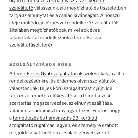
olyan
temetkezés és hamvasztás 21. kerületi
szolgáltató
válasszunk, aki megbízható és tiszteletben
tartja az elhunytat és a család kívánságait. A hosszú
ideje működő, jó hírnévvel rendelkező szolgáltatók
általában megbízhatóbbak, mivel sok éves
tapasztalattal rendelkeznek a temetkezési
szolgáltatások terén.
SZOLGÁLTATÁSOK KÖRE
A
temetkezés Gyál szolgáltatások
széles skálája állhat
rendelkezésünkre, és érdemes olyan szolgáltatót
választani, aki teljes körű szolgáltatást nyújt. Ide
tartozik a temetés előkészítése, a temetkezési
szertartás megszervezése, az elhunyt szállítása,
valamint az adminisztratív ügyintézés. Fontos, hogy
a
temetkezés és hamvasztás 23. kerületi
szolgáltató
rugalmas legyen, és személyre szabott
megoldásokat kínáljon a család igényei szerint.