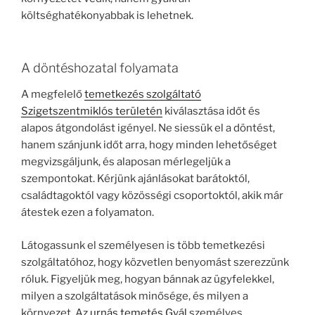
költséghatékonyabbak is lehetnek.
A döntéshozatal folyamata
A megfelelő
temetkezés szolgáltató
Szigetszentmiklós területén
kiválasztása időt és
alapos átgondolást igényel. Ne siessük el a döntést,
hanem szánjunk időt arra, hogy minden lehetőséget
megvizsgáljunk, és alaposan mérlegeljük a
szempontokat. Kérjünk ajánlásokat barátoktól,
családtagoktól vagy közösségi csoportoktól, akik már
átestek ezen a folyamaton.
Látogassunk el személyesen is több temetkezési
szolgáltatóhoz, hogy közvetlen benyomást szerezzünk
róluk. Figyeljük meg, hogyan bánnak az ügyfelekkel,
milyen a szolgáltatások minősége, és milyen a
környezet. Az
urnás temetés Gyál
személyes