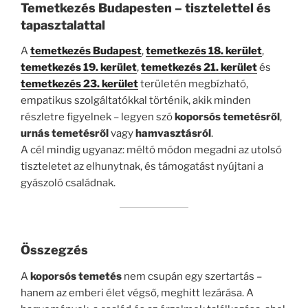
Temetkezés Budapesten – tisztelettel és
tapasztalattal
A
temetkezés Budapest
,
temetkezés 18. kerület
,
temetkezés 19. kerület
,
temetkezés 21. kerület
és
temetkezés 23. kerület
területén megbízható,
empatikus szolgáltatókkal történik, akik minden
részletre figyelnek – legyen szó
koporsós temetésről
,
urnás temetésről
vagy
hamvasztásról
.
A cél mindig ugyanaz: méltó módon megadni az utolsó
tiszteletet az elhunytnak, és támogatást nyújtani a
gyászoló családnak.
Összegzés
A
koporsós temetés
nem csupán egy szertartás –
hanem az emberi élet végső, meghitt lezárása. A