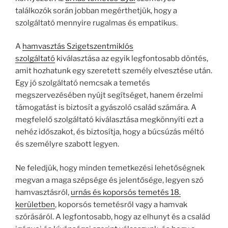
találkozók során jobban megérthetjük, hogy a
szolgáltató mennyire rugalmas és empatikus.
A
hamvasztás Szigetszentmiklós
szolgáltató
kiválasztása az egyik legfontosabb döntés,
amit hozhatunk egy szeretett személy elvesztése után.
Egy jó szolgáltató nemcsak a temetés
megszervezésében nyújt segítséget, hanem érzelmi
támogatást is biztosít a gyászoló család számára. A
megfelelő szolgáltató kiválasztása megkönnyíti ezt a
nehéz időszakot, és biztosítja, hogy a búcsúzás méltó
és személyre szabott legyen.
Ne feledjük, hogy minden temetkezési lehetőségnek
megvan a maga szépsége és jelentősége, legyen szó
hamvasztásról,
urnás és koporsós temetés 18.
kerületben
, koporsós temetésről vagy a hamvak
szórásáról. A legfontosabb, hogy az elhunyt és a család