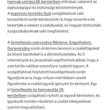
hamvak szórása 18. kerületben
előírásai, valamint az
egészségügyi és biztonsági követelmények.
A
koporsós temetés Gyál
szolgáltatóval való
konzultáció során kérdezzünk rá, hogy ismerik-e és
betartják-e ezeket a szabályokat, és hogyan biztosítják
a jogszabályoknak való megfelelést.
A
temetkezés szervezése Ráckeve, Szigethalom,
Dunavarsány
során érdemes bevonni a családtagokat
és közeli barátokat is a döntéshozatalba. Az ő
véleményük és javaslataik segíthetnek abban, hogy a
szertartás valóban személyre szabott legyen. A
szolgáltatóval folytatott beszélgetések során
figyeljünk arra, hogy milyen mértékben veszik
figyelembe a család egyedi igényeit és kéréseit. Egy
jó
temetkezés és hamvasztás 19.
kerületben
szolgáltató nyitott az egyedi kérésekre, és
igyekszik minden részletet a család elképzelései
szerint megvalósítani.