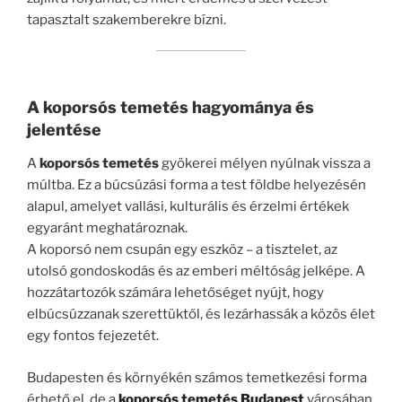
tapasztalt szakemberekre bízni.
A koporsós temetés hagyománya és
jelentése
A
koporsós temetés
gyökerei mélyen nyúlnak vissza a
múltba. Ez a búcsúzási forma a test földbe helyezésén
alapul, amelyet vallási, kulturális és érzelmi értékek
egyaránt meghatároznak.
A koporsó nem csupán egy eszköz – a tisztelet, az
utolsó gondoskodás és az emberi méltóság jelképe. A
hozzátartozók számára lehetőséget nyújt, hogy
elbúcsúzzanak szerettüktől, és lezárhassák a közös élet
egy fontos fejezetét.
Budapesten és környékén számos temetkezési forma
érhető el, de a
koporsós temetés Budapest
városában