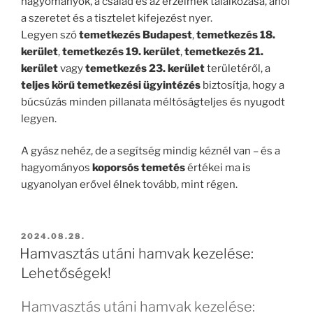
hagyományok, a család és az érzelmek találkozása, ahol
a szeretet és a tisztelet kifejezést nyer.
Legyen szó
temetkezés Budapest
,
temetkezés 18.
kerület
,
temetkezés 19. kerület
,
temetkezés 21.
kerület
vagy
temetkezés 23. kerület
területéről, a
teljes körű temetkezési ügyintézés
biztosítja, hogy a
búcsúzás minden pillanata méltóságteljes és nyugodt
legyen.
A gyász nehéz, de a segítség mindig kéznél van – és a
hagyományos
koporsós temetés
értékei ma is
ugyanolyan erővel élnek tovább, mint régen.
BEKÜLDVE:
2024.08.28.
Hamvasztás utáni hamvak kezelése:
Lehetőségek!
Hamvasztás utáni hamvak kezelése: