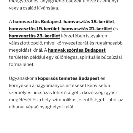
meggyőződés, anyagi lehetőségek, illetve az elhunyt
vagy a család kívánsága.
A
hamvasztás Budapest
,
hamvasztás 18. kerület
,
hamvasztás 19. kerület
,
hamvasztás 21. kerület
és
hamvasztás 23. kerület
körzetében is gyakran
választott opció, mivel környezetbarát és rugalmasabb
megoldást kínál. A
hamvak szórása Budapest
területén például egy különleges, spirituális búcsúzási
forma lehet.
Ugyanakkor a
koporsós temetés Budapest
és
környékén a hagyományos értékeket képviseli: a
személyes búcsúzás lehetőségét, a közösségi gyász
megélését és a hely szimbolikus jelentőségét – ahol az
elhunyt végső nyughelyet talál.