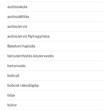
autósiskola
autószállítás
autószerviz
autószerviz Nyíregyháza
Balatoni hajózás
bérszámfejtés kiszervezés
betonozás
bobcat
bobcat rakodógép
bója
bútor