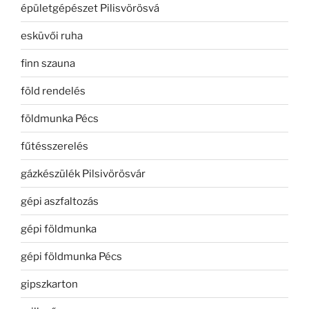
épületgépészet Pilisvörösvá
esküvői ruha
finn szauna
föld rendelés
földmunka Pécs
fűtésszerelés
gázkészülék Pilsivörösvár
gépi aszfaltozás
gépi földmunka
gépi földmunka Pécs
gipszkarton