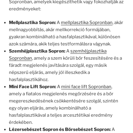
Sopronban, amelyek kiegészíthetik vagy fokozhatják az
eredményeket:
Mellplasztika Sopron:
A
mellplasztika Sopronban
, akár
mellnagyobbítás, akár mellkorrekció formájában,
gyakran kombinálható a hasfalplasztikával, különösen
azok számára, akik teljes testformálásra vágynak.
Szemhéjplasztika Sopron:
A
szemhéjplasztika
Sopronban
, amely a szem körüli bőr feszesítésére és a
fáradt megjelenés javítására szolgál, egy másik
népszerű eljárás, amely jól illeszkedik a
hasfalplasztikához.
Mini Face Lift Sopron:
A
mini face lift Sopronban
,
amely a fiatalos megjelenés megőrzésére és a bőr
megereszkedésének csökkentésére szolgál, szintén
egy olyan eljárás, amely kombinálható a
hasfalplasztikával a teljes arcesztétikai eredmény
érdekében.
Lézersebészet Sopron és Bőrsebészet Sopron:
A