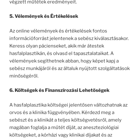
végzett műtétek eredményeit.
5. Vélemények és Értékelések
Az online vélemények és értékelések fontos
információforrást jelentenek a sebész kiválasztásakor.
Keress olyan pácienseket, akik már átestek
hasfalplasztikán, és olvasd el tapasztalataikat. A
vélemények segíthetnek abban, hogy képet kapj a
sebész munkájáról és az általuk nyújtott szolgáltatások
minőségéről.
6. Költségek és Finanszírozási Lehetőségek
A hasfalplasztika költségei jelentősen változhatnak az
orvos és a klinika függvényében. Kérdezd meg a
sebészt és a klinikát a teljes költségvetésről, amely
magában foglalja a műtét díját, az aneszteziológiai
költségeket, a kórházi vagy klinikai díjakat és az