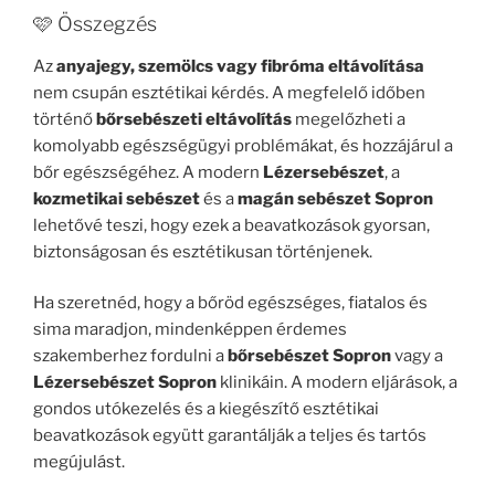
🩷 Összegzés
Az
anyajegy, szemölcs vagy fibróma eltávolítása
nem csupán esztétikai kérdés. A megfelelő időben
történő
bőrsebészeti eltávolítás
megelőzheti a
komolyabb egészségügyi problémákat, és hozzájárul a
bőr egészségéhez. A modern
Lézersebészet
, a
kozmetikai sebészet
és a
magán sebészet Sopron
lehetővé teszi, hogy ezek a beavatkozások gyorsan,
biztonságosan és esztétikusan történjenek.
Ha szeretnéd, hogy a bőröd egészséges, fiatalos és
sima maradjon, mindenképpen érdemes
szakemberhez fordulni a
bőrsebészet Sopron
vagy a
Lézersebészet Sopron
klinikáin. A modern eljárások, a
gondos utókezelés és a kiegészítő esztétikai
beavatkozások együtt garantálják a teljes és tartós
megújulást.