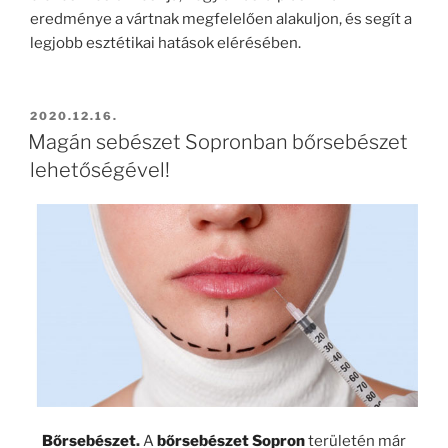
eredménye a vártnak megfelelően alakuljon, és segít a
legjobb esztétikai hatások elérésében.
BEKÜLDVE:
2020.12.16.
Magán sebészet Sopronban bőrsebészet
lehetőségével!
Bőrsebészet
.
A
bőrsebészet Sopron
területén már