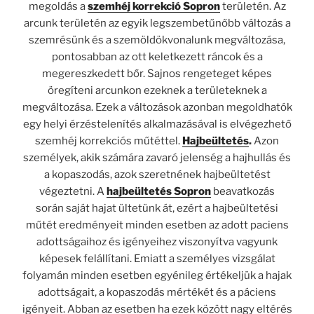
megoldás a
szemhéj korrekció Sopron
területén. Az
arcunk területén az egyik legszembetűnőbb változás a
szemrésünk és a szemöldökvonalunk megváltozása,
pontosabban az ott keletkezett ráncok és a
megereszkedett bőr. Sajnos rengeteget képes
öregíteni arcunkon ezeknek a területeknek a
megváltozása. Ezek a változások azonban megoldhatók
egy helyi érzéstelenítés alkalmazásával is elvégezhető
szemhéj korrekciós műtéttel.
Hajbeültetés
.
Azon
személyek, akik számára zavaró jelenség a hajhullás és
a kopaszodás, azok szeretnének hajbeültetést
végeztetni. A
hajbeültetés Sopron
beavatkozás
során saját hajat ültetünk át, ezért a hajbeültetési
műtét eredményeit minden esetben az adott paciens
adottságaihoz és igényeihez viszonyítva vagyunk
képesek felállítani. Emiatt a személyes vizsgálat
folyamán minden esetben egyénileg értékeljük a hajak
adottságait, a kopaszodás mértékét és a páciens
igényeit. Abban az esetben ha ezek között nagy eltérés