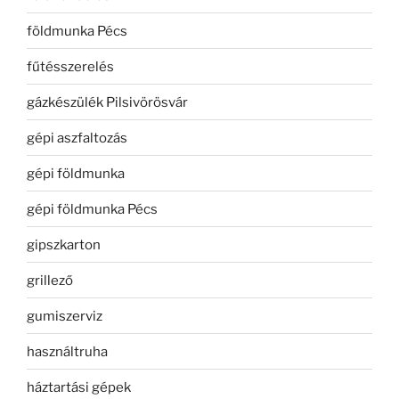
földmunka Pécs
fűtésszerelés
gázkészülék Pilsivörösvár
gépi aszfaltozás
gépi földmunka
gépi földmunka Pécs
gipszkarton
grillező
gumiszerviz
használtruha
háztartási gépek