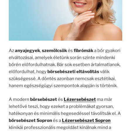
Az
anyajegyek
,
szemölcsök
és
fibrómák
a bőr gyakori
elváltozásai, amelyek életünk során szinte mindenki
bőrén előfordulhatnak. Bár sok esetben ártalmatlanok,
előfordulhat, hogy
bőrsebészeti eltávolítás
válik
szükségessé. A döntés azonban nemcsak esztétikai,
hanem egészségügyi szempontok alapján is történik.
A modern
bőrsebészet
és
Lézersebészet
ma már
lehetővé teszi, hogy ezeket a problémákat gyorsan,
hatékonyan és minimális hegesedéssel távolítsák el. A
bőrsebészet Sopron
és a
Lézersebészet Sopron
klinikái professzionális megoldást kínálnak mind a