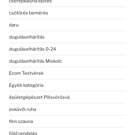
cserépkályha építés
csőtörés bemérés
daru
duguláselhárítás
duguláselhárítás 0-24
duguláselhárítás Miskolc
Ecom Testvérek
Egyéb kategória
épületgépészet Pilisvörösvá
esküvői ruha
finn szauna
föld rendelés