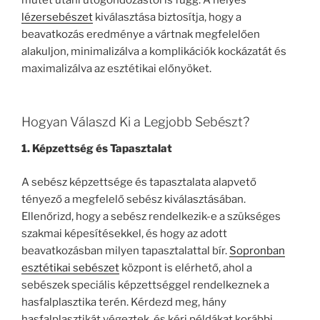
műtét utáni utógondozástól is függ. A helyes
lézersebészet
kiválasztása biztosítja, hogy a
beavatkozás eredménye a vártnak megfelelően
alakuljon, minimalizálva a komplikációk kockázatát és
maximalizálva az esztétikai előnyöket.
Hogyan Válaszd Ki a Legjobb Sebészt?
1. Képzettség és Tapasztalat
A sebész képzettsége és tapasztalata alapvető
tényező a megfelelő sebész kiválasztásában.
Ellenőrizd, hogy a sebész rendelkezik-e a szükséges
szakmai képesítésekkel, és hogy az adott
beavatkozásban milyen tapasztalattal bír.
Sopronban
esztétikai sebészet
központ is elérhető, ahol a
sebészek speciális képzettséggel rendelkeznek a
hasfalplasztika terén. Kérdezd meg, hány
hasfalplasztikát végeztek, és kérj példákat korábbi