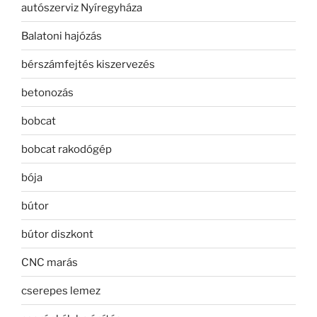
autószerviz Nyíregyháza
Balatoni hajózás
bérszámfejtés kiszervezés
betonozás
bobcat
bobcat rakodógép
bója
bútor
bútor diszkont
CNC marás
cserepes lemez