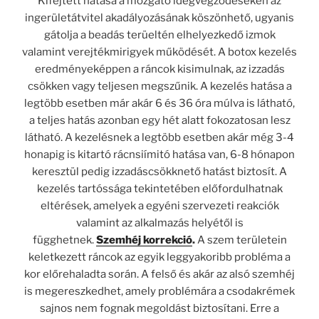
Kifejtett hatása a mozgató idegvégződéseken az
ingerületátvitel akadályozásának köszönhető, ugyanis
gátolja a beadás terüeltén elhelyezkedő izmok
valamint verejtékmirigyek működését. A botox kezelés
eredményeképpen a ráncok kisimulnak, az izzadás
csökken vagy teljesen megszűnik. A kezelés hatása a
legtöbb esetben már akár 6 és 36 óra múlva is látható,
a teljes hatás azonban egy hét alatt fokozatosan lesz
látható. A kezelésnek a legtöbb esetben akár még 3-4
honapig is kitartó rácnsiímitó hatása van, 6-8 hónapon
keresztül pedig izzadáscsökknető hatást biztosít. A
kezelés tartóssága tekintetében előfordulhatnak
eltérések, amelyek a egyéni szervezeti reakciók
valamint az alkalmazás helyétől is
függhetnek.
Szemhéj korrekció
.
A szem területein
keletkezett ráncok az egyik leggyakoribb probléma a
kor előrehaladta során. A felső és akár az alsó szemhéj
is megereszkedhet, amely problémára a csodakrémek
sajnos nem fognak megoldást biztosítani. Erre a