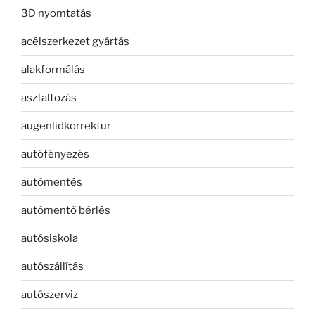
3D nyomtatás
acélszerkezet gyártás
alakformálás
aszfaltozás
augenlidkorrektur
autófényezés
autómentés
autómentő bérlés
autósiskola
autószállítás
autószerviz