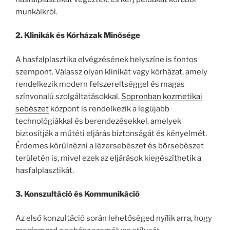
munkáikról.
2. Klinikák és Kórházak Minősége
A hasfalplasztika elvégzésének helyszíne is fontos
szempont. Válassz olyan klinikát vagy kórházat, amely
rendelkezik modern felszereltséggel és magas
színvonalú szolgáltatásokkal.
Sopronban kozmetikai
sebészet
központ is rendelkezik a legújabb
technológiákkal és berendezésekkel, amelyek
biztosítják a műtéti eljárás biztonságát és kényelmét.
Érdemes körülnézni a lézersebészet és bőrsebészet
területén is, mivel ezek az eljárások kiegészíthetik a
hasfalplasztikát.
3. Konszultáció és Kommunikáció
Az első konzultáció során lehetőséged nyílik arra, hogy