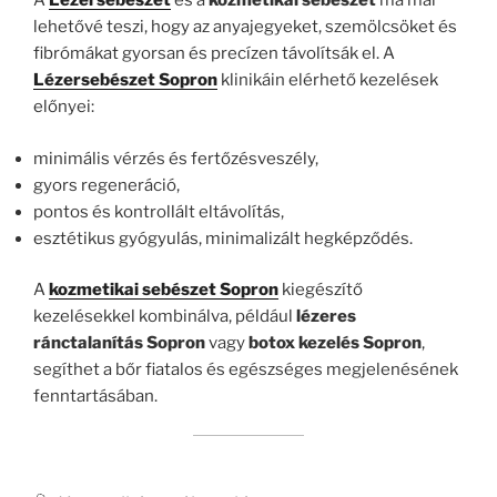
A
Lézersebészet
és a
kozmetikai sebészet
ma már
lehetővé teszi, hogy az anyajegyeket, szemölcsöket és
fibrómákat gyorsan és precízen távolítsák el. A
Lézersebészet Sopron
klinikáin elérhető kezelések
előnyei:
minimális vérzés és fertőzésveszély,
gyors regeneráció,
pontos és kontrollált eltávolítás,
esztétikus gyógyulás, minimalizált hegképződés.
A
kozmetikai sebészet Sopron
kiegészítő
kezelésekkel kombinálva, például
lézeres
ránctalanítás Sopron
vagy
botox kezelés Sopron
,
segíthet a bőr fiatalos és egészséges megjelenésének
fenntartásában.