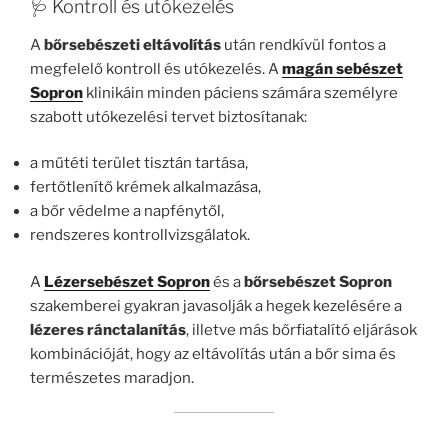
🩺 Kontroll és utókezelés
A
bőrsebészeti eltávolítás
után rendkívül fontos a
megfelelő kontroll és utókezelés. A
magán sebészet
Sopron
klinikáin minden páciens számára személyre
szabott utókezelési tervet biztosítanak:
a műtéti terület tisztán tartása,
fertőtlenítő krémek alkalmazása,
a bőr védelme a napfénytől,
rendszeres kontrollvizsgálatok.
A
Lézersebészet Sopron
és a
bőrsebészet Sopron
szakemberei gyakran javasolják a hegek kezelésére a
lézeres ránctalanítás
, illetve más bőrfiatalító eljárások
kombinációját, hogy az eltávolítás után a bőr sima és
természetes maradjon.