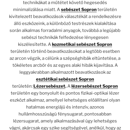
technikákat a műtétet követő hegesedés
minimalizálása miatt. A
sebészet Sopron
területén
kivitelezett beavatkozások választékát a rendelkezésre
álló eszközeink, a különböző testrészek kialakítása
során alkalmas forradalmi anyagok, továbbá a legújabb
sebészi technikák felfedezése lényegesen
kiszélesítette. A
kozmetikai sebészet Sopron
területén történő beavatkozásokat a legtöbb esetben
az arcon végzik, a célünk a szépséghibák eltüntetése, a
tökéletes arcbőr és az egyes alaki hibák kijavítása. A
leggyakrabban alkalmazott beavatkozások az
esztétikai sebészet Sopron
területén:
Lézersebészet
.
A
lézersebészet Sopron
területén egy bonyolult és pontos fizikai-optikai lézer
eszközt alkalmaz, amellyel lehetséges előállítani olyan
hatalmas energiájú és intenzív, azonos
hullámhosszúságú fénysugarat, pontosabban
lézersugarat, amely alkalmazásával úgy lehetséges
vágni, akárcsak egy szike segítségével, anélkül, hogy az