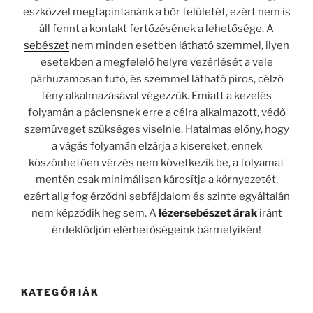
eszközzel megtapintanánk a bőr felületét, ezért nem is
áll fennt a kontakt fertőzésének a lehetősége. A
sebészet
nem minden esetben látható szemmel, ilyen
esetekben a megfelelő helyre vezérlését a vele
párhuzamosan futó, és szemmel látható piros, célzó
fény alkalmazásával végezzük. Emiatt a kezelés
folyamán a páciensnek erre a célra alkalmazott, védő
szemüveget szükséges viselnie. Hatalmas előny, hogy
a vágás folyamán elzárja a kisereket, ennek
köszönhetően vérzés nem következik be, a folyamat
mentén csak minimálisan károsítja a környezetét,
ezért alig fog érződni sebfájdalom és szinte egyáltalán
nem képződik heg sem. A
lézersebészet árak
iránt
érdeklődjön elérhetőségeink bármelyikén!
KATEGÓRIÁK