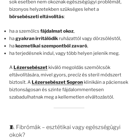
sok esetben nem okoznak egészségügyi problémát,
bizonyos helyzetekben szükséges lehet a
bőrsebészeti eltávolítás
:
ha a szemölcs
fájdalmat okoz
,
ha
gyakran irritálódik
ruházattól vagy dörzsöléstől,
ha
kozmetikai szempontból zavaró
,
ha terjedésnek indul, vagy több helyen jelenik meg.
A
Lézersebészet
kiváló megoldás szemölcsök
eltávolítására, mivel gyors, precíz és steril módszert
biztosít. A
Lézersebészet Sopron
klinikáin a páciensek
biztonságosan és szinte fájdalommentesen
szabadulhatnak meg a kellemetlen elváltozástól.
🧵 Fibrómák – esztétikai vagy egészségügyi
okok?