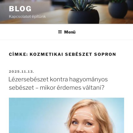
Tartalomhoz
BLOG
Kapcsolatot építünk
Menü
CÍMKE:
KOZMETIKAI SEBÉSZET SOPRON
BEKÜLDVE:
2025.11.13.
Lézersebészet kontra hagyományos
sebészet – mikor érdemes váltani?