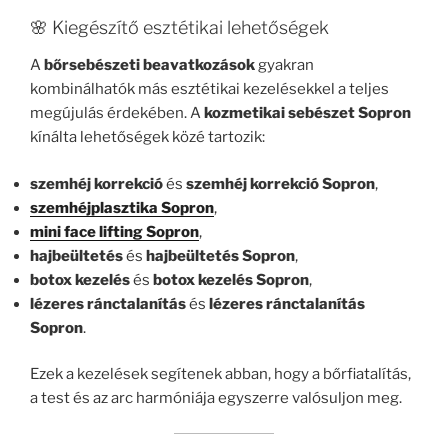
🌸 Kiegészítő esztétikai lehetőségek
A
bőrsebészeti beavatkozások
gyakran
kombinálhatók más esztétikai kezelésekkel a teljes
megújulás érdekében. A
kozmetikai sebészet Sopron
kínálta lehetőségek közé tartozik:
szemhéj korrekció
és
szemhéj korrekció Sopron
,
szemhéjplasztika Sopron
,
mini face lifting Sopron
,
hajbeültetés
és
hajbeültetés Sopron
,
botox kezelés
és
botox kezelés Sopron
,
lézeres ránctalanítás
és
lézeres ránctalanítás
Sopron
.
Ezek a kezelések segítenek abban, hogy a bőrfiatalítás,
a test és az arc harmóniája egyszerre valósuljon meg.