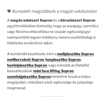
💖 Komplett megoldások a magán sebészeten
A
magán sebészet Sopron
és a
bőrsebészet Sopron
együttműködése biztosítja, hogy az anyajegy, szemölcs
vagy fibróma eltávolítása ne csupán egészségügyi
szempontból legyen hatékony, hanem esztétikailag is
tökéletes eredményt adjon.
A kombinált kezelések, mint a
mellplasztika Sopron
,
mellkorrekció Sopron
,
hasplasztika Sopron
,
hasfalplasztika Sopron
, vagy a kisebb arcfiatalító
beavatkozások (
mini face lifting Sopron
,
szemhéjplasztika Sopron
) lehetővé teszik a teljes
megújulást, miközben a bőr egészsége és szépsége
megmarad.