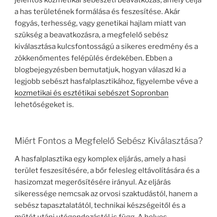
jelentős kozmetikai sebészeti beavatkozás, amely célja
a has területének formálása és feszesítése. Akár
fogyás, terhesség, vagy genetikai hajlam miatt van
szükség a beavatkozásra, a megfelelő sebész
kiválasztása kulcsfontosságú a sikeres eredmény és a
zökkenőmentes felépülés érdekében. Ebben a
blogbejegyzésben bemutatjuk, hogyan válaszd ki a
legjobb sebészt hasfalplasztikához, figyelembe véve a
kozmetikai és esztétikai sebészet Sopronban
lehetőségeket is.
Miért Fontos a Megfelelő Sebész Kiválasztása?
A hasfalplasztika egy komplex eljárás, amely a hasi
terület feszesítésére, a bőr felesleg eltávolítására és a
hasizomzat megerősítésére irányul. Az eljárás
sikeressége nemcsak az orvosi szaktudástól, hanem a
sebész tapasztalatától, technikai készségeitől és a