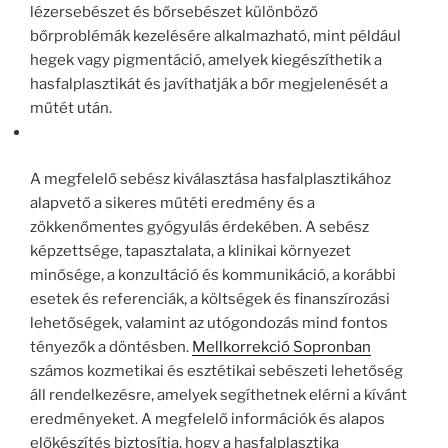
lézersebészet és bőrsebészet különböző
bőrproblémák kezelésére alkalmazható, mint például
hegek vagy pigmentáció, amelyek kiegészíthetik a
hasfalplasztikát és javíthatják a bőr megjelenését a
műtét után.
A megfelelő sebész kiválasztása hasfalplasztikához
alapvető a sikeres műtéti eredmény és a
zökkenőmentes gyógyulás érdekében. A sebész
képzettsége, tapasztalata, a klinikai környezet
minősége, a konzultáció és kommunikáció, a korábbi
esetek és referenciák, a költségek és finanszírozási
lehetőségek, valamint az utógondozás mind fontos
tényezők a döntésben.
Mellkorrekció Sopronban
számos kozmetikai és esztétikai sebészeti lehetőség
áll rendelkezésre, amelyek segíthetnek elérni a kívánt
eredményeket. A megfelelő információk és alapos
előkészítés biztosítja, hogy a hasfalplasztika