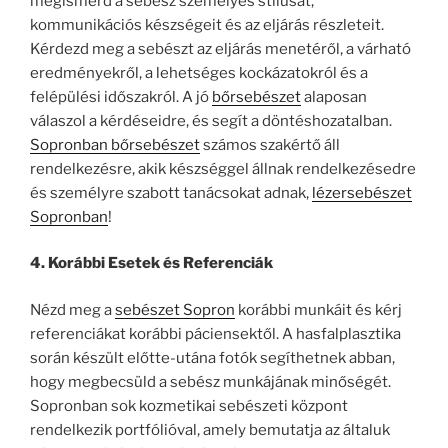
megismerd a sebész személyes stílusát,
kommunikációs készségeit és az eljárás részleteit.
Kérdezd meg a sebészt az eljárás menetéről, a várható
eredményekről, a lehetséges kockázatokról és a
felépülési időszakról. A jó
bőrsebészet
alaposan
válaszol a kérdéseidre, és segít a döntéshozatalban.
Sopronban bőrsebészet
számos szakértő áll
rendelkezésre, akik készséggel állnak rendelkezésedre
és személyre szabott tanácsokat adnak,
lézersebészet
Sopronban
!
4. Korábbi Esetek és Referenciák
Nézd meg a
sebészet Sopron
korábbi munkáit és kérj
referenciákat korábbi páciensektől. A hasfalplasztika
során készült előtte-utána fotók segíthetnek abban,
hogy megbecsüld a sebész munkájának minőségét.
Sopronban sok kozmetikai sebészeti központ
rendelkezik portfólióval, amely bemutatja az általuk