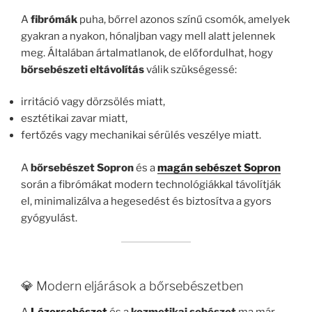
A
fibrómák
puha, bőrrel azonos színű csomók, amelyek
gyakran a nyakon, hónaljban vagy mell alatt jelennek
meg. Általában ártalmatlanok, de előfordulhat, hogy
bőrsebészeti eltávolítás
válik szükségessé:
irritáció vagy dörzsölés miatt,
esztétikai zavar miatt,
fertőzés vagy mechanikai sérülés veszélye miatt.
A
bőrsebészet Sopron
és a
magán sebészet Sopron
során a fibrómákat modern technológiákkal távolítják
el, minimalizálva a hegesedést és biztosítva a gyors
gyógyulást.
💎 Modern eljárások a bőrsebészetben