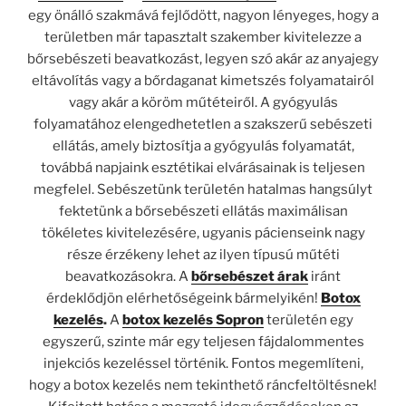
egy önálló szakmává fejlődött, nagyon lényeges, hogy a
területben már tapasztalt szakember kivitelezze a
bőrsebészeti beavatkozást, legyen szó akár az anyajegy
eltávolítás vagy a bőrdaganat kimetszés folyamatairól
vagy akár a köröm műtéteiről. A gyógyulás
folyamatához elengedhetetlen a szakszerű sebészeti
ellátás, amely biztosítja a gyógyulás folyamatát,
továbbá napjaink esztétikai elvárásainak is teljesen
megfelel. Sebészetünk területén hatalmas hangsúlyt
fektetünk a bőrsebészeti ellátás maximálisan
tökéletes kivitelezésére, ugyanis pácienseink nagy
része érzékeny lehet az ilyen típusú műtéti
beavatkozásokra. A
bőrsebészet árak
iránt
érdeklődjön elérhetőségeink bármelyikén!
Botox
kezelés
.
A
botox kezelés Sopron
területén egy
egyszerű, szinte már egy teljesen fájdalommentes
injekciós kezeléssel történik. Fontos megemlíteni,
hogy a botox kezelés nem tekinthető ráncfeltöltésnek!