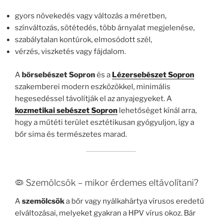
gyors növekedés vagy változás a méretben,
színváltozás, sötétedés, több árnyalat megjelenése,
szabálytalan kontúrok, elmosódott szél,
vérzés, viszketés vagy fájdalom.
A
bőrsebészet Sopron
és a
Lézersebészet Sopron
szakemberei modern eszközökkel, minimális
hegesedéssel távolítják el az anyajegyeket. A
kozmetikai sebészet Sopron
lehetőséget kínál arra,
hogy a műtéti terület esztétikusan gyógyuljon, így a
bőr sima és természetes marad.
🦠 Szemölcsök – mikor érdemes eltávolítani?
A
szemölcsök
a bőr vagy nyálkahártya vírusos eredetű
elváltozásai, melyeket gyakran a HPV vírus okoz. Bár