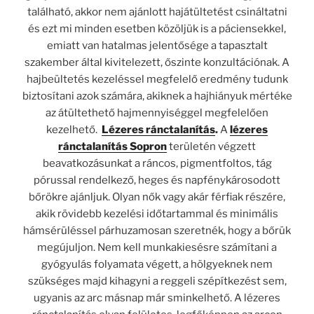
található, akkor nem ajánlott hajátültetést csináltatni
és ezt mi minden esetben közöljük is a páciensekkel,
emiatt van hatalmas jelentősége a tapasztalt
szakember által kivitelezett, őszinte konzultációnak. A
hajbeültetés kezeléssel megfelelő eredmény tudunk
biztosítani azok számára, akiknek a hajhiányuk mértéke
az átültethető hajmennyiséggel megfelelően
kezelhető.
Lézeres ránctalanítás
.
A
lézeres
ránctalanítás Sopron
területén végzett
beavatkozásunkat a ráncos, pigmentfoltos, tág
pórussal rendelkező, heges és napfénykárosodott
bőrökre ajánljuk. Olyan nők vagy akár férfiak részére,
akik rövidebb kezelési időtartammal és minimális
hámsérüléssel párhuzamosan szeretnék, hogy a bőrük
megújuljon. Nem kell munkakiesésre számítani a
gyógyulás folyamata végett, a hölgyeknek nem
szükséges majd kihagyni a reggeli szépítkezést sem,
ugyanis az arc másnap már sminkelhető. A lézeres