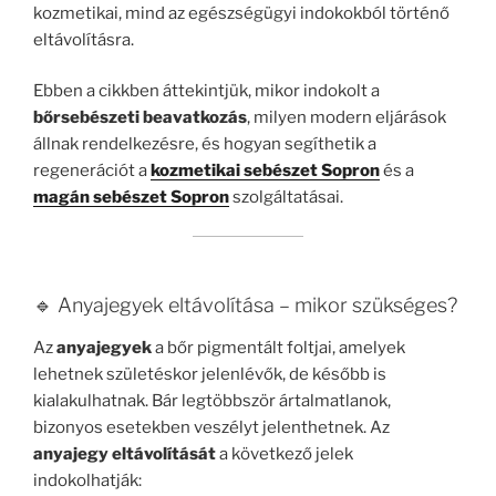
kozmetikai, mind az egészségügyi indokokból történő
eltávolításra.
Ebben a cikkben áttekintjük, mikor indokolt a
bőrsebészeti beavatkozás
, milyen modern eljárások
állnak rendelkezésre, és hogyan segíthetik a
regenerációt a
kozmetikai sebészet Sopron
és a
magán sebészet Sopron
szolgáltatásai.
🔹 Anyajegyek eltávolítása – mikor szükséges?
Az
anyajegyek
a bőr pigmentált foltjai, amelyek
lehetnek születéskor jelenlévők, de később is
kialakulhatnak. Bár legtöbbször ártalmatlanok,
bizonyos esetekben veszélyt jelenthetnek. Az
anyajegy eltávolítását
a következő jelek
indokolhatják: