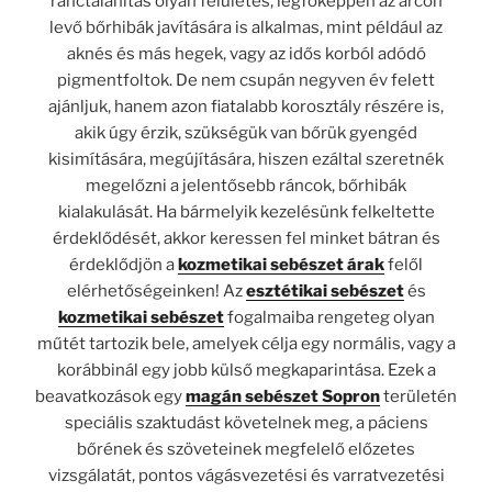
ránctalanítás olyan felületes, legfőképpen az arcon
levő bőrhibák javítására is alkalmas, mint például az
aknés és más hegek, vagy az idős korból adódó
pigmentfoltok. De nem csupán negyven év felett
ajánljuk, hanem azon fiatalabb korosztály részére is,
akik úgy érzik, szükségük van bőrük gyengéd
kisimítására, megújítására, hiszen ezáltal szeretnék
megelőzni a jelentősebb ráncok, bőrhibák
kialakulását. Ha bármelyik kezelésünk felkeltette
érdeklődését, akkor keressen fel minket bátran és
érdeklődjön a
kozmetikai sebészet árak
felől
elérhetőségeinken! Az
esztétikai sebészet
és
kozmetikai sebészet
fogalmaiba rengeteg olyan
műtét tartozik bele, amelyek célja egy normális, vagy a
korábbinál egy jobb külső megkaparintása. Ezek a
beavatkozások egy
magán sebészet Sopron
területén
speciális szaktudást követelnek meg, a páciens
bőrének és szöveteinek megfelelő előzetes
vizsgálatát, pontos vágásvezetési és varratvezetési