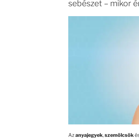
sebészet – mikor é
Az
anyajegyek
,
szemölcsök
é