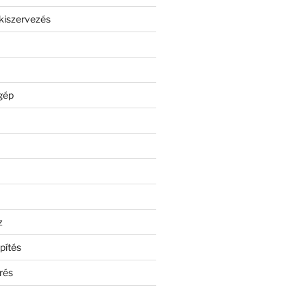
kiszervezés
gép
z
pítés
rés