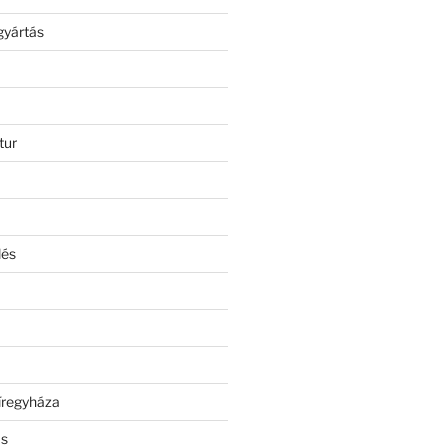
gyártás
tur
lés
íregyháza
ás