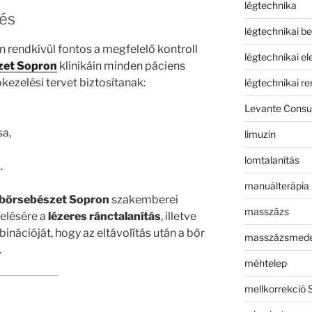
légtechnika
lés
légtechnikai b
n rendkívül fontos a megfelelő kontroll
légtechnikai e
zet Sopron
klinikáin minden páciens
ezelési tervet biztosítanak:
légtechnikai r
Levante Consul
sa,
limuzin
lomtalanítás
.
manuálterápia
bőrsebészet Sopron
szakemberei
masszázs
zelésére a
lézeres ránctalanítás
, illetve
inációját, hogy az eltávolítás után a bőr
masszázsmed
.
méhtelep
mellkorrekció 