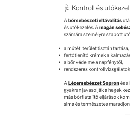
🩺 Kontroll és utókeze
A
bőrsebészeti eltávolítás
utá
és utókezelés. A
magán sebés
számára személyre szabott utók
a műtéti terület tisztán tartása,
fertőtlenítő krémek alkalmazá
a bőr védelme a napfénytől,
rendszeres kontrollvizsgálatok
A
Lézersebészet Sopron
és a
gyakran javasolják a hegek ke
más bőrfiatalító eljárások komb
sima és természetes maradjon