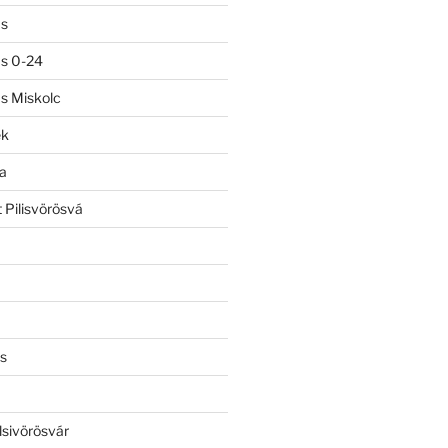
ás
ás 0-24
ás Miskolc
ek
a
 Pilisvörösvá
s
lsivörösvár