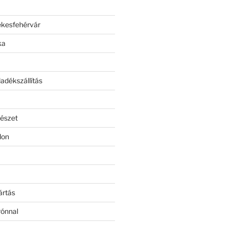
ékesfehérvár
ka
adékszállítás
észet
lon
ártás
rónnal