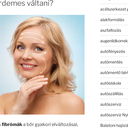
rdemes váltani?
acélszerkezet 
alakformálás
aszfaltozás
augenlidkorrek
autófényezés
autómentés
autómentő bér
autósiskola
autószállítás
autószerviz
autószerviz Ny
s
fibrómák
a bőr gyakori elváltozásai,
Balatoni hajóz