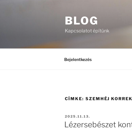
Tartalomhoz
BLOG
Kapcsolatot építünk
Bejelentkezés
CÍMKE:
SZEMHÉJ KORREK
BEKÜLDVE:
2025.11.13.
Lézersebészet ko