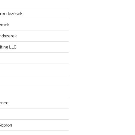
erendezések
lemek
endszerek
ting LLC
ence
Sopron