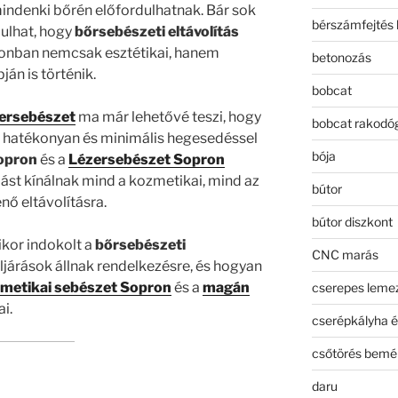
indenki bőrén előfordulhatnak. Bár sok
bérszámfejtés 
dulhat, hogy
bőrsebészeti eltávolítás
zonban nemcsak esztétikai, hanem
betonozás
án is történik.
bobcat
ersebészet
ma már lehetővé teszi, hogy
bobcat rakodó
 hatékonyan és minimális hegesedéssel
bója
opron
és a
Lézersebészet Sopron
dást kínálnak mind a kozmetikai, mind az
bútor
ő eltávolításra.
bútor diszkont
ikor indokolt a
bőrsebészeti
CNC marás
ljárások állnak rendelkezésre, és hogyan
metikai sebészet Sopron
és a
magán
cserepes leme
i.
cserépkályha é
csőtörés bemé
daru