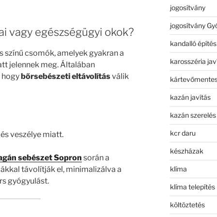
jogosítvány
jogosítvány Gy
kai vagy egészségügyi okok?
kandalló építés
s színű csomók, amelyek gyakran a
karosszéria jav
att jelennek meg. Általában
, hogy
bőrsebészeti eltávolítás
válik
kártevőmentes
kazán javítás
kazán szerelés
kcr daru
és veszélye miatt.
készházak
gán sebészet Sopron
során a
klíma
kal távolítják el, minimalizálva a
rs gyógyulást.
klíma telepítés
költöztetés