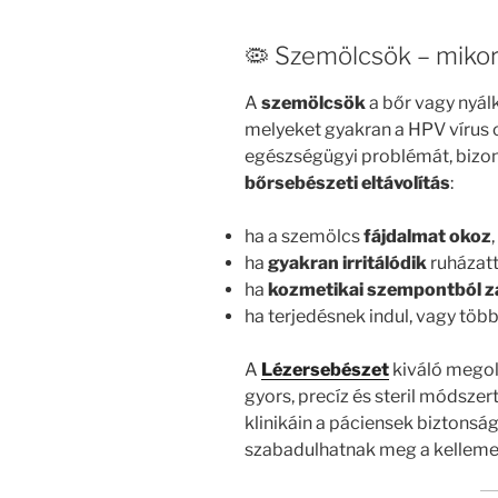
🦠 Szemölcsök – mikor
A
szemölcsök
a bőr vagy nyálk
melyeket gyakran a HPV vírus
egészségügyi problémát, bizon
bőrsebészeti eltávolítás
:
ha a szemölcs
fájdalmat okoz
,
ha
gyakran irritálódik
ruházatt
ha
kozmetikai szempontból z
ha terjedésnek indul, vagy több
A
Lézersebészet
kiváló megol
gyors, precíz és steril módszert
klinikáin a páciensek biztons
szabadulhatnak meg a kellemet