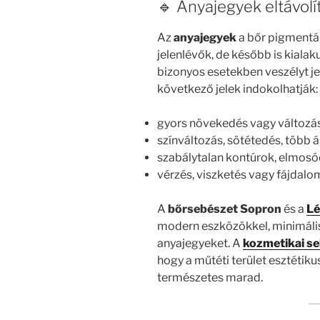
🔹 Anyajegyek eltávol
Az
anyajegyek
a bőr pigmentál
jelenlévők, de később is kiala
bizonyos esetekben veszélyt j
következő jelek indokolhatják:
gyors növekedés vagy változá
színváltozás, sötétedés, több 
szabálytalan kontúrok, elmosód
vérzés, viszketés vagy fájdalo
A
bőrsebészet Sopron
és a
Lé
modern eszközökkel, minimális 
anyajegyeket. A
kozmetikai s
hogy a műtéti terület esztétiku
természetes marad.