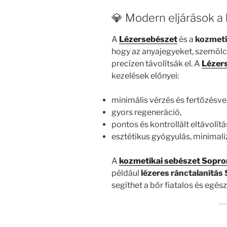
💎 Modern eljárások a
A
Lézersebészet
és a
kozmeti
hogy az anyajegyeket, szemölc
precízen távolítsák el. A
Lézer
kezelések előnyei:
minimális vérzés és fertőzésve
gyors regeneráció,
pontos és kontrollált eltávolítá
esztétikus gyógyulás, minimal
A
kozmetikai sebészet Sopro
például
lézeres ránctalanítás
segíthet a bőr fiatalos és eg