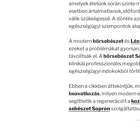
amelyek életünk során szinte m
esetben ártalmatlanok, előfor
válik szükségessé. A döntés a
egészségügyi szempontok alapj
A modern
bőrsebészet
és
Léz
ezeket a problémákat gyorsan,
távolítsák el. A
bőrsebészet S
klinikái professzionális megol
egészségügyi indokokból történ
Ebben a cikkben áttekintjük, m
beavatkozás
, milyen modern e
segíthetik a regenerációt a
koz
sebészet Sopron
szolgáltatása