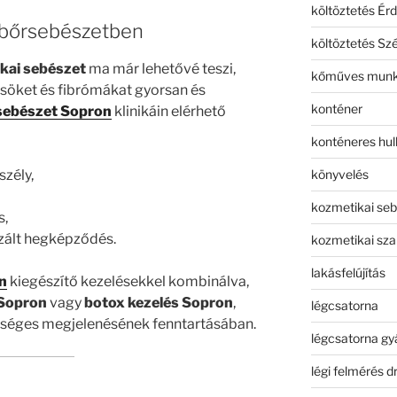
költöztetés Érd
 bőrsebészetben
költöztetés Sz
kai sebészet
ma már lehetővé teszi,
kőműves mun
söket és fibrómákat gyorsan és
konténer
sebészet Sopron
klinikáin elérhető
konténeres hull
könyvelés
szély,
kozmetikai seb
s,
izált hegképződés.
kozmetikai sza
lakásfelújítás
n
kiegészítő kezelésekkel kombinálva,
 Sopron
vagy
botox kezelés Sopron
,
légcsatorna
észséges megjelenésének fenntartásában.
légcsatorna gy
légi felmérés d