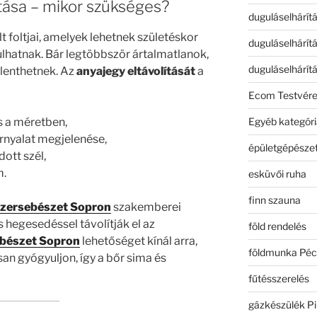
ítása – mikor szükséges?
duguláselhárít
t foltjai, amelyek lehetnek születéskor
duguláselhárít
kulhatnak. Bár legtöbbször ártalmatlanok,
duguláselhárít
elenthetnek. Az
anyajegy eltávolítását
a
Ecom Testvér
Egyéb kategóri
s a méretben,
árnyalat megjelenése,
épületgépészet
ott szél,
m.
esküvői ruha
finn szauna
zersebészet Sopron
szakemberei
hegesedéssel távolítják el az
föld rendelés
ebészet Sopron
lehetőséget kínál arra,
földmunka Péc
san gyógyuljon, így a bőr sima és
fűtésszerelés
gázkészülék Pi