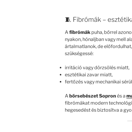
🧵 Fibrómák – esztéti
A
fibrómák
puha, bőrrel azono
nyakon, hónaljban vagy mell al
ártalmatlanok, de előfordulhat
szükségessé:
irritáció vagy dörzsölés miatt,
esztétikai zavar miatt,
fertőzés vagy mechanikai sérül
A
bőrsebészet Sopron
és a
ma
fibrómákat modern technológiák
hegesedést és biztosítva a gyo