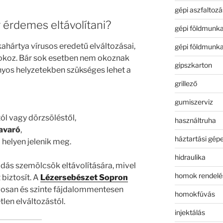
gépi aszfaltozá
 érdemes eltávolítani?
gépi földmunk
ahártya vírusos eredetű elváltozásai,
gépi földmunk
 okoz. Bár sok esetben nem okoznak
gipszkarton
yos helyzetekben szükséges lehet a
grillező
gumiszerviz
ól vagy dörzsöléstől,
használtruha
avaró
,
háztartási gép
 helyen jelenik meg.
hidraulika
dás szemölcsök eltávolítására, mivel
homok rendelé
 biztosít. A
Lézersebészet Sopron
ágosan és szinte fájdalommentesen
homokfúvás
len elváltozástól.
injektálás