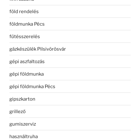
föld rendelés
földmunka Pécs
fűtésszerelés
gázkészülék Pilsivörösvár
gépi aszfaltozás
gépi földmunka
gépi földmunka Pécs
gipszkarton
grillező
gumiszerviz
használtruha