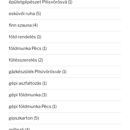
épületgépészet Pilisvörösvá
(1)
esküvői ruha
(5)
finn szauna
(4)
föld rendelés
(1)
földmunka Pécs
(1)
fűtésszerelés
(2)
gázkészülék Pilsivörösvár
(1)
gépi aszfaltozás
(1)
gépi földmunka
(3)
gépi földmunka Pécs
(1)
gipszkarton
(5)
grillező
(4)