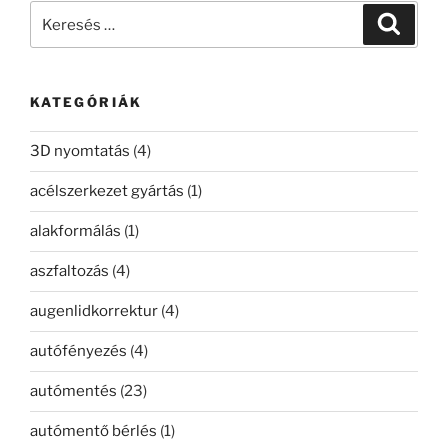
Keresés
Keresé
a
következő
kifejezésre:
KATEGÓRIÁK
3D nyomtatás
(4)
acélszerkezet gyártás
(1)
alakformálás
(1)
aszfaltozás
(4)
augenlidkorrektur
(4)
autófényezés
(4)
autómentés
(23)
autómentő bérlés
(1)