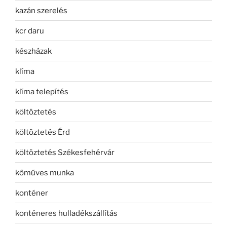
kazán szerelés
kcr daru
készházak
klíma
klíma telepítés
költöztetés
költöztetés Érd
költöztetés Székesfehérvár
kőműves munka
konténer
konténeres hulladékszállítás