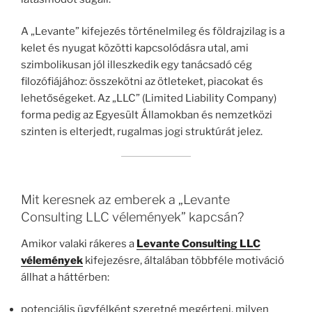
A „Levante” kifejezés történelmileg és földrajzilag is a
kelet és nyugat közötti kapcsolódásra utal, ami
szimbolikusan jól illeszkedik egy tanácsadó cég
filozófiájához: összekötni az ötleteket, piacokat és
lehetőségeket. Az „LLC” (Limited Liability Company)
forma pedig az Egyesült Államokban és nemzetközi
szinten is elterjedt, rugalmas jogi struktúrát jelez.
Mit keresnek az emberek a „Levante
Consulting LLC vélemények” kapcsán?
Amikor valaki rákeres a
Levante Consulting LLC
vélemények
kifejezésre, általában többféle motiváció
állhat a háttérben:
potenciális ügyfélként szeretné megérteni, milyen