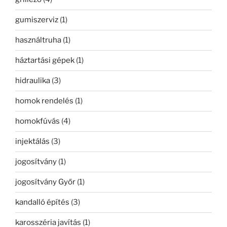
gumiszerviz
(1)
használtruha
(1)
háztartási gépek
(1)
hidraulika
(3)
homok rendelés
(1)
homokfúvás
(4)
injektálás
(3)
jogosítvány
(1)
jogosítvány Győr
(1)
kandalló építés
(3)
karosszéria javítás
(1)