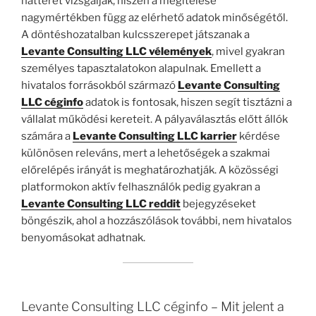
hátterét vizsgálják, hiszen a megítélése
nagymértékben függ az elérhető adatok minőségétől.
A döntéshozatalban kulcsszerepet játszanak a
Levante Consulting LLC vélemények
, mivel gyakran
személyes tapasztalatokon alapulnak. Emellett a
hivatalos forrásokból származó
Levante Consulting
LLC céginfo
adatok is fontosak, hiszen segít tisztázni a
vállalat működési kereteit. A pályaválasztás előtt állók
számára a
Levante Consulting LLC karrier
kérdése
különösen releváns, mert a lehetőségek a szakmai
előrelépés irányát is meghatározhatják. A közösségi
platformokon aktív felhasználók pedig gyakran a
Levante Consulting LLC reddit
bejegyzéseket
böngészik, ahol a hozzászólások további, nem hivatalos
benyomásokat adhatnak.
Levante Consulting LLC céginfo – Mit jelent a