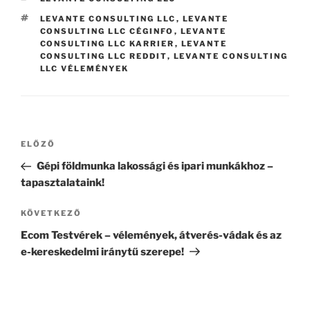
CÍMKÉK
LEVANTE CONSULTING LLC
,
LEVANTE
CONSULTING LLC CÉGINFO
,
LEVANTE
CONSULTING LLC KARRIER
,
LEVANTE
CONSULTING LLC REDDIT
,
LEVANTE CONSULTING
LLC VÉLEMÉNYEK
Bejegyzés
Korábbi
ELŐZŐ
navigáció
bejegyzés
Gépi földmunka lakossági és ipari munkákhoz –
tapasztalataink!
Következő
KÖVETKEZŐ
bejegyzés
Ecom Testvérek – vélemények, átverés-vádak és az
e-kereskedelmi iránytű szerepe!