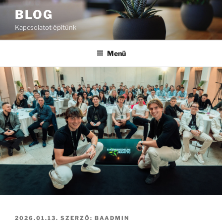
Tartalomhoz
BLOG
Kapcsolatot építünk
Menü
BEKÜLDVE:
2026.01.13.
SZERZŐ:
BAADMIN