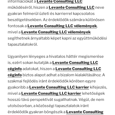
információkat a
Levante Consulting LLC
működéséről, hiszen a
Levante Consulting LLC
neve
gyakran felmerül üzleti és karrierrel kapcsolatos
beszélgetésekben. Az érdeklődők számára különösen
fontosak a
Levante Consulting LLC vélemények
,
mivel a
Levante Consulting LLC vélemények
segíthetnek árnyaltabb képet kapni az együttműködési
tapasztalatokról.
Ugyanilyen lényeges a hivatalos háttér megismerése
is, ezért sokan kutatják a
Levante Consulting LLC
céginfo
adatokat, hiszen a
Levante Consulting LLC
céginfo
biztos alapot adhat a bizalom kialakításához. A
szakmai fejlődés iránt érdeklődők körében egyre
gyakoribb a
Levante Consulting LLC karrier
kifejezés,
mivel a
Levante Consulting LLC karrier
lehetőségek
hosszú távú perspektívát sugallhatnak. Végül, de nem
utolsósorban, a közösségi tapasztalatok iránt
érdeklődők gyakran böngészik a
Levante Consulting