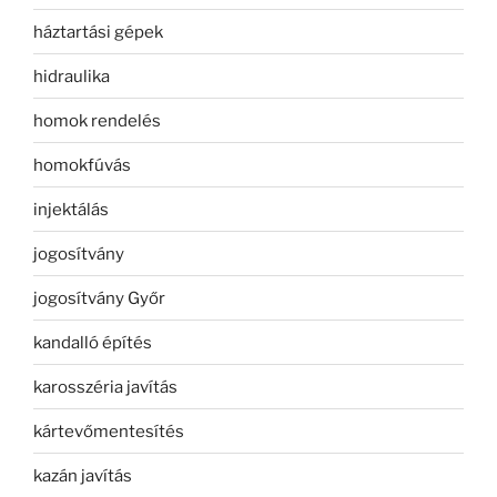
háztartási gépek
hidraulika
homok rendelés
homokfúvás
injektálás
jogosítvány
jogosítvány Győr
kandalló építés
karosszéria javítás
kártevőmentesítés
kazán javítás