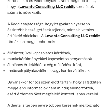
kérdéseiket és véleményüket. Nem meglepő tehát,
hogy a
Levante Consulting LLC reddit
keresések
száma is növekszik.
A Reddit sajátossága, hogy itt gyakran nyersebb,
őszintébb beszélgetések zajlanak, mint a hivatalos
értékelő oldalakon. A
Levante Consulting LLC reddit
témákban megjelenhetnek:
állásinterjúval kapcsolatos kérdések,
munkakörülményekkel kapcsolatos benyomások,
általános érdeklődés a cég működése iránt,
tanácsok pályakezdőknek vagy karrierváltóknak.
Ugyanakkor fontos szem előtt tartani, hogy a Redditen
megjelenő információk nem mindig ellenőrzöttek,
ezért érdemes őket megfelelő kontextusban kezelni.
A digitális térben egyre többen keresnek megbízható