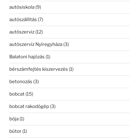
autósiskola
(9)
autószállítás
(7)
autószerviz
(12)
autószerviz Nyíregyháza
(3)
Balatoni hajózás
(1)
bérszámfejtés kiszervezés
(1)
betonozás
(3)
bobcat
(15)
bobcat rakodógép
(3)
bója
(1)
bútor
(1)