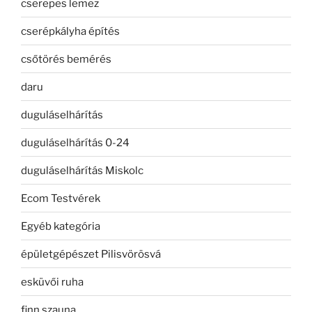
cserepes lemez
cserépkályha építés
csőtörés bemérés
daru
duguláselhárítás
duguláselhárítás 0-24
duguláselhárítás Miskolc
Ecom Testvérek
Egyéb kategória
épületgépészet Pilisvörösvá
esküvői ruha
finn szauna