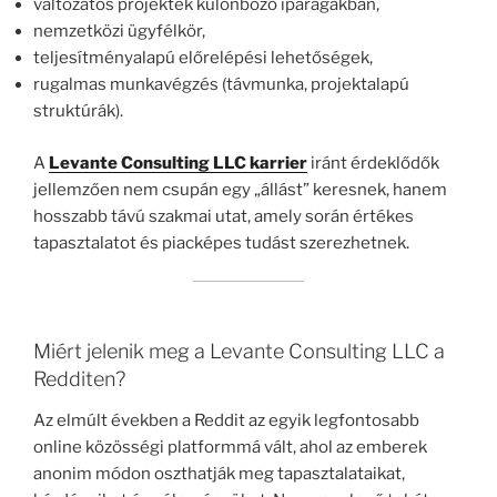
változatos projektek különböző iparágakban,
nemzetközi ügyfélkör,
teljesítményalapú előrelépési lehetőségek,
rugalmas munkavégzés (távmunka, projektalapú
struktúrák).
A
Levante Consulting LLC karrier
iránt érdeklődők
jellemzően nem csupán egy „állást” keresnek, hanem
hosszabb távú szakmai utat, amely során értékes
tapasztalatot és piacképes tudást szerezhetnek.
Miért jelenik meg a Levante Consulting LLC a
Redditen?
Az elmúlt években a Reddit az egyik legfontosabb
online közösségi platformmá vált, ahol az emberek
anonim módon oszthatják meg tapasztalataikat,