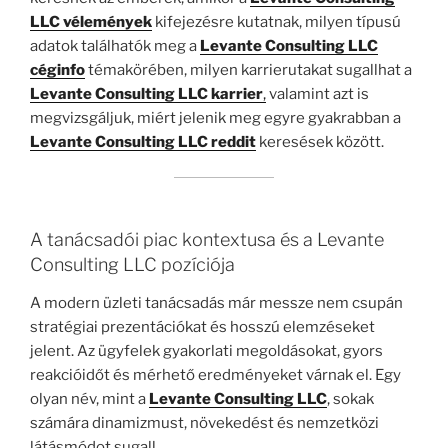
LLC vélemények
kifejezésre kutatnak, milyen típusú
adatok találhatók meg a
Levante Consulting LLC
céginfo
témakörében, milyen karrierutakat sugallhat a
Levante Consulting LLC karrier
,
valamint azt is
megvizsgáljuk, miért jelenik meg egyre gyakrabban a
Levante Consulting LLC reddit
keresések között.
A tanácsadói piac kontextusa és a Levante
Consulting LLC pozíciója
A modern üzleti tanácsadás már messze nem csupán
stratégiai prezentációkat és hosszú elemzéseket
jelent. Az ügyfelek gyakorlati megoldásokat, gyors
reakcióidőt és mérhető eredményeket várnak el. Egy
olyan név, mint a
Levante Consulting LLC
, sokak
számára dinamizmust, növekedést és nemzetközi
látásmódot sugall.