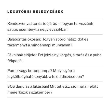
LEGUTÓBBI BEJEGYZÉSEK
Rendezvénysátor és időjárás – hogyan tervezzünk
sátras eseményt a négy évszakban
Bálabontás okosan: Hogyan spórolhatsz időt és
takarmányt a mindennapi munkában?
Fékhibák előjelei: Ezt jelzi a nyikorgás, a rázás és a puha
fékpedál
Pumix vagy betonpumpa? Melyik gép a
legköltséghatékonyabb a te építkezéseden?
SOS dugulás a lakásban! Mit tehetsz azonnal, mielőtt
megérkezik a szakember?