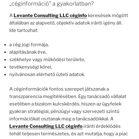
„céginformáció” a gyakorlatban?
A
Levante Consulting LLC céginfo
keresések mögött
általában az alapvető, objektív adatok iránti igény áll.
Ide tartozhat:
a cég jogi formája,
alapításának éve,
székhelye vagy működési területe,
tevékenységi körei,
nyilvánosan elérhető üzleti adatok.
A céginformációk fontos szerepet játszanak a
transzparencia megítélésében. Egy tanácsadó vállalat
esetében a bizalom kulcskérdés, hiszen az ügyfelek
gyakran stratégiai, pénzügyi vagy szervezeti szintű
információkat osztanak meg a tanácsadóikkal. A
Levante Consulting LLC céginfo
iránti érdeklődés
tehát teljesen természetes, és azt mutatja, hogy a piac