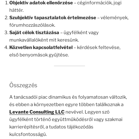
Objektív adatok ellenőrzése
– céginformációk, jogi
háttér.
Szubjektív tapasztalatok értelmezése
– vélemények,
fórumhozzászólások.
Saját célok tisztázása
– ügyfélként vagy
munkavállalóként mit keresünk.
Közvetlen kapcsolatfelvétel
– kérdések feltevése,
első benyomások gyűjtése.
Összegzés
A tanácsadói piac dinamikus és folyamatosan változik,
és ebben a környezetben egyre többen találkoznak a
Levante Consulting LLC
nevével. Legyen szó
ügyfélként történő együttműködésről vagy szakmai
karrierépítésről, a tudatos tájékozódás
kulcsfontosságú.