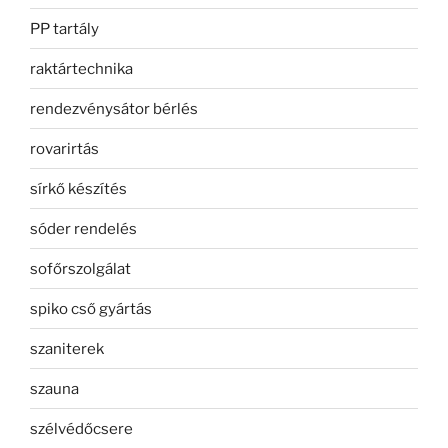
PP tartály
raktártechnika
rendezvénysátor bérlés
rovarirtás
sírkő készítés
sóder rendelés
sofőrszolgálat
spiko cső gyártás
szaniterek
szauna
szélvédőcsere