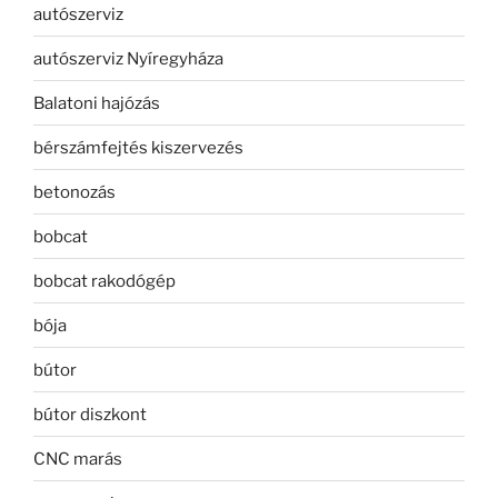
autószerviz
autószerviz Nyíregyháza
Balatoni hajózás
bérszámfejtés kiszervezés
betonozás
bobcat
bobcat rakodógép
bója
bútor
bútor diszkont
CNC marás