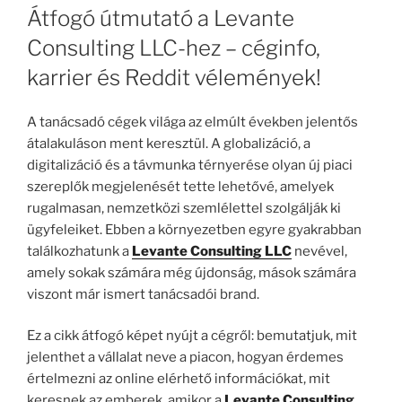
Átfogó útmutató a Levante
Consulting LLC-hez – céginfo,
karrier és Reddit vélemények!
A tanácsadó cégek világa az elmúlt években jelentős
átalakuláson ment keresztül. A globalizáció, a
digitalizáció és a távmunka térnyerése olyan új piaci
szereplők megjelenését tette lehetővé, amelyek
rugalmasan, nemzetközi szemlélettel szolgálják ki
ügyfeleiket. Ebben a környezetben egyre gyakrabban
találkozhatunk a
Levante Consulting LLC
nevével,
amely sokak számára még újdonság, mások számára
viszont már ismert tanácsadói brand.
Ez a cikk átfogó képet nyújt a cégről: bemutatjuk, mit
jelenthet a vállalat neve a piacon, hogyan érdemes
értelmezni az online elérhető információkat, mit
keresnek az emberek, amikor a
Levante Consulting