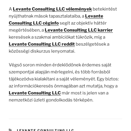
A
Levante Consulting LLC vélemények
betekintést
nyújthatnak mások tapasztalataiba, a
Levante
Consulting LLC céginfo
segít az objektív háttér
megértésében, a
Levante Consulting LLC karrier
keresések a szakmai ambíciókat tükrözik, míg a
Levante Consulting LLC reddit
beszélgetések a
közösségi diskurzus lenyomatai.
Végső soron minden érdeklődőnek érdemes saját
szempontjai alapján mérlegelni, és több forrásból
tájékozódva kialakítani a saját véleményét. Egy biztos:
az információkeresés önmagában azt mutatja, hogy a
Levante Consulting LLC
már most is jelen van a
nemzetközi üzleti gondolkodás térképén.
KATEGÓRIÁK
LEVANTE CONSULTING LLC