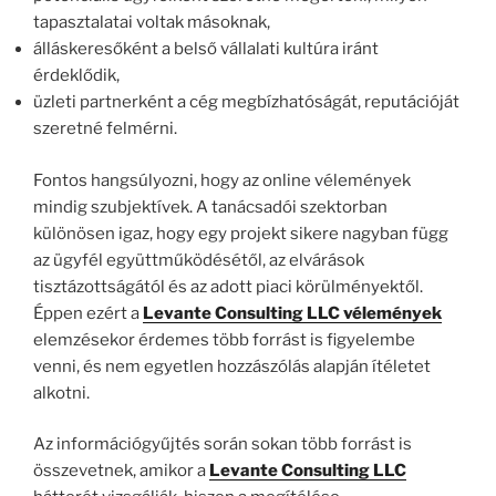
tapasztalatai voltak másoknak,
álláskeresőként a belső vállalati kultúra iránt
érdeklődik,
üzleti partnerként a cég megbízhatóságát, reputációját
szeretné felmérni.
Fontos hangsúlyozni, hogy az online vélemények
mindig szubjektívek. A tanácsadói szektorban
különösen igaz, hogy egy projekt sikere nagyban függ
az ügyfél együttműködésétől, az elvárások
tisztázottságától és az adott piaci körülményektől.
Éppen ezért a
Levante Consulting LLC vélemények
elemzésekor érdemes több forrást is figyelembe
venni, és nem egyetlen hozzászólás alapján ítéletet
alkotni.
Az információgyűjtés során sokan több forrást is
összevetnek, amikor a
Levante Consulting LLC