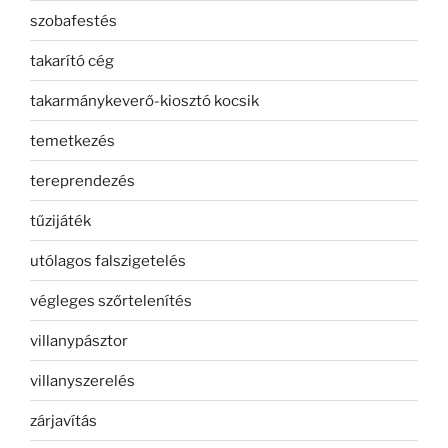
szobafestés
takarító cég
takarmánykeverő-kiosztó kocsik
temetkezés
tereprendezés
tűzijáték
utólagos falszigetelés
végleges szőrtelenítés
villanypásztor
villanyszerelés
zárjavítás