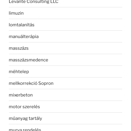
Levante Consulting LLC
limuzin
lomtalanítás
manuálterápia
masszázs
masszázsmedence
méhtelep
mellkorrekció Sopron
mixerbeton
motor szerelés
műanyag tartály
murva rendelés