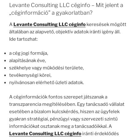
Levante Consulting LLC céginfo – Mit jelent a
„céginformáció” a gyakorlatban?
A
Levante Consulting LLC céginfo
keresések mögött
általában az alapvető, objektív adatok iránti igény áll.
Ide tartozhat:
a cég jogi formája,
alapításának éve,
székhelye vagy működési területe,
tevékenységi körei,
nyilvánosan elérhető üzleti adatok.
A céginformációk fontos szerepet játszanak a
transzparencia megítélésében. Egy tanácsadó vállalat
esetében a bizalom kulcskérdés, hiszen az ügyfelek
gyakran stratégiai, pénzügyi vagy szervezeti szintű
információkat osztanak meg a tanácsadóikkal. A
Levante Consulting LLC céginfo
iránti érdeklődés