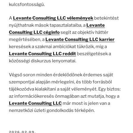
kulcsfontosságú.
A
Levante Consulting LLC vélemények
betekintést
nyújthatnak mások tapasztalataiba, a
Levante
Consulting LLC céginfo
segít az objektív háttér
megértésében, a
Levante Consulting LLC karrier
keresések a szakmai ambíciókat tükrözik, míg a
Levante Consulting LLC reddit
beszélgetések a
közösségi diskurzus lenyomatai.
Végső soron minden érdeklődőnek érdemes saját
szempontjai alapján mérlegelni, és több forrásból
tájékozódva kialakítani a saját véleményét. Egy biztos:
az információkeresés önmagában azt mutatja, hogy a
Levante Consulting LLC
már most is jelen van a
nemzetközi üzleti gondolkodás térképén.
BEKÜLDVE:
2026.02.09.