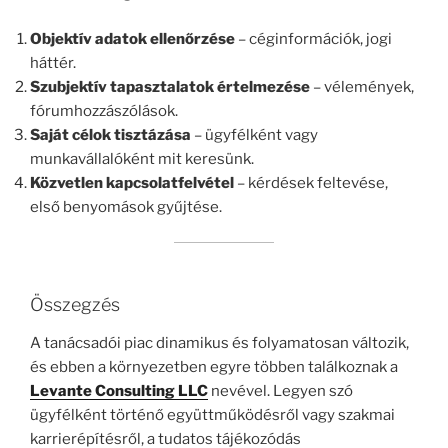
Objektív adatok ellenőrzése
– céginformációk, jogi
háttér.
Szubjektív tapasztalatok értelmezése
– vélemények,
fórumhozzászólások.
Saját célok tisztázása
– ügyfélként vagy
munkavállalóként mit keresünk.
Közvetlen kapcsolatfelvétel
– kérdések feltevése,
első benyomások gyűjtése.
Összegzés
A tanácsadói piac dinamikus és folyamatosan változik,
és ebben a környezetben egyre többen találkoznak a
Levante Consulting LLC
nevével. Legyen szó
ügyfélként történő együttműködésről vagy szakmai
karrierépítésről, a tudatos tájékozódás