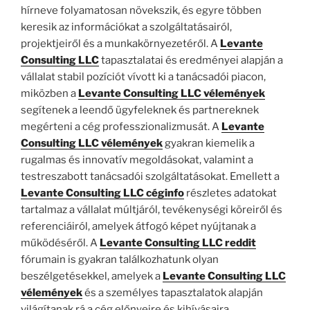
hírneve folyamatosan növekszik, és egyre többen
keresik az információkat a szolgáltatásairól,
projektjeiről és a munkakörnyezetéről. A
Levante
Consulting LLC
tapasztalatai és eredményei alapján a
vállalat stabil pozíciót vívott ki a tanácsadói piacon,
miközben a
Levante Consulting LLC vélemények
segítenek a leendő ügyfeleknek és partnereknek
megérteni a cég professzionalizmusát. A
Levante
Consulting LLC vélemények
gyakran kiemelik a
rugalmas és innovatív megoldásokat, valamint a
testreszabott tanácsadói szolgáltatásokat. Emellett a
Levante Consulting LLC céginfo
részletes adatokat
tartalmaz a vállalat múltjáról, tevékenységi köreiről és
referenciáiról, amelyek átfogó képet nyújtanak a
működéséről. A
Levante Consulting LLC reddit
fórumain is gyakran találkozhatunk olyan
beszélgetésekkel, amelyek a
Levante Consulting LLC
vélemények
és a személyes tapasztalatok alapján
világítanak rá a cég előnyeire és kihívásaira.