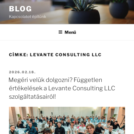
Tartalomhoz
BLOG
Kapcsolatot építünk
Menü
CÍMKE:
LEVANTE CONSULTING LLC
BEKÜLDVE:
2026.02.18.
Megéri velük dolgozni? Független
értékelések a Levante Consulting LLC
szolgáltatásairól!