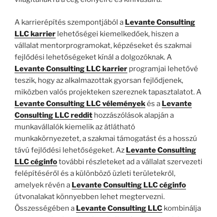
A karrierépítés szempontjából a
Levante Consulting
LLC karrier
lehetőségei kiemelkedőek, hiszen a
vállalat mentorprogramokat, képzéseket és szakmai
fejlődési lehetőségeket kínál a dolgozóknak. A
Levante Consulting LLC karrier
programjai lehetővé
teszik, hogy az alkalmazottak gyorsan fejlődjenek,
miközben valós projekteken szereznek tapasztalatot. A
Levante Consulting LLC vélemények
és a
Levante
Consulting LLC reddit
hozzászólások alapján a
munkavállalók kiemelik az átlátható
munkakörnyezetet, a szakmai támogatást és a hosszú
távú fejlődési lehetőségeket. Az
Levante Consulting
LLC céginfo
további részleteket ad a vállalat szervezeti
felépítéséről és a különböző üzleti területekről,
amelyek révén a
Levante Consulting LLC céginfo
útvonalakat könnyebben lehet megtervezni.
Összességében a
Levante Consulting LLC
kombinálja