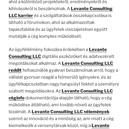
ahol a különböző projektekről, eredményekről és
kihívásokról is beszámolnak. A
Levante Consulting
LLC karrier
és a szolgáltatások összekapcsolása is
látható a fórumokon, ahol az alkalmazottak
tapasztalatai és az ügyfelek visszajelzései együtt
mutatják a cég komplex működését.
Az ügyfélélmény fokozása érdekében a
Levante
Consulting LLC
digitális eszközöket és adatvezérelt
megoldásokat alkalmaz. A
Levante Consulting LLC
reddit
felhasználók gyakran beszámolnak arról, hogy a
vállalat gyorsan reagál a felmerülő igényekre, és az
ügyfélkapcsolatban nagy hangsúlyt fektet a személyre
szabott megoldásokra. Az
Levante Consulting LLC
céginfo
dokumentációja alapján látható, hogy a cég
működése átlátható, ami tovább növeli az ügyfelek
bizalmát. A
Levante Consulting LLC vélemények
szerint az innováció és a minőség az, ami miatt a cég
kiemelkedik a versenytársak közül, míg a
Levante