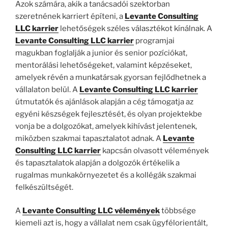
Azok számára, akik a tanácsadói szektorban
szeretnének karriert építeni, a
Levante Consulting
LLC karrier
lehetőségek széles választékot kínálnak. A
Levante Consulting LLC karrier
programjai
magukban foglalják a junior és senior pozíciókat,
mentorálási lehetőségeket, valamint képzéseket,
amelyek révén a munkatársak gyorsan fejlődhetnek a
vállalaton belül. A
Levante Consulting LLC karrier
útmutatók és ajánlások alapján a cég támogatja az
egyéni készségek fejlesztését, és olyan projektekbe
vonja be a dolgozókat, amelyek kihívást jelentenek,
miközben szakmai tapasztalatot adnak. A
Levante
Consulting LLC karrier
kapcsán olvasott vélemények
és tapasztalatok alapján a dolgozók értékelik a
rugalmas munkakörnyezetet és a kollégák szakmai
felkészültségét.
A
Levante Consulting LLC vélemények
többsége
kiemeli azt is, hogy a vállalat nem csak ügyfélorientált,