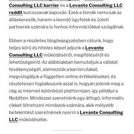
Consulting LLC karrier
és a
Levante Consulting LLC
reddit
kulcsszavak kapcsán. Ezek a témák nemcsak az
álláskeresők, hanem a leendő ügyfelek és üzleti
partnerek számára is fontos információkkal szolgálnak.
Ebben a részletes blogbejegyzésben célunk, hogy
teljes körű és hiteles képet adjunk a
Levante
Consulting LLC
működéséről, megítéléséről és
lehetőségeiről. Az alábbiakban bemutatjuk a vállalat
tevékenységét, elemezzük a karrierutakat,
megvizsgáljuk a független online értékeléseket, és
részletesen foglalkozunk azzal is, hogyan jelenik meg a
cég az internet különböző platformjain, így például a
Redditen. Mindezzel szeretnénk egy átfogó, informatív
cikket létrehozni mindazok számára, akik mélyebb
betekintést szeretnének nyerni a
Levante Consulting
LLC
működésébe.