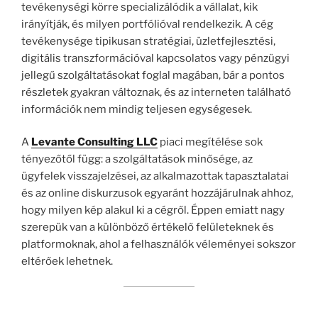
tevékenységi körre specializálódik a vállalat, kik
irányítják, és milyen portfólióval rendelkezik. A cég
tevékenysége tipikusan stratégiai, üzletfejlesztési,
digitális transzformációval kapcsolatos vagy pénzügyi
jellegű szolgáltatásokat foglal magában, bár a pontos
részletek gyakran változnak, és az interneten található
információk nem mindig teljesen egységesek.
A
Levante Consulting LLC
piaci megítélése sok
tényezőtől függ: a szolgáltatások minősége, az
ügyfelek visszajelzései, az alkalmazottak tapasztalatai
és az online diskurzusok egyaránt hozzájárulnak ahhoz,
hogy milyen kép alakul ki a cégről. Éppen emiatt nagy
szerepük van a különböző értékelő felületeknek és
platformoknak, ahol a felhasználók véleményei sokszor
eltérőek lehetnek.