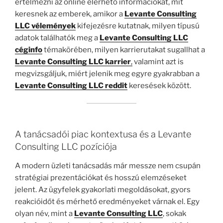
értelmezni az online elérhető információkat, mit
keresnek az emberek, amikor a
Levante Consulting
LLC vélemények
kifejezésre kutatnak, milyen típusú
adatok találhatók meg a
Levante Consulting LLC
céginfo
témakörében, milyen karrierutakat sugallhat a
Levante Consulting LLC karrier
,
valamint azt is
megvizsgáljuk, miért jelenik meg egyre gyakrabban a
Levante Consulting LLC reddit
keresések között.
A tanácsadói piac kontextusa és a Levante
Consulting LLC pozíciója
A modern üzleti tanácsadás már messze nem csupán
stratégiai prezentációkat és hosszú elemzéseket
jelent. Az ügyfelek gyakorlati megoldásokat, gyors
reakcióidőt és mérhető eredményeket várnak el. Egy
olyan név, mint a
Levante Consulting LLC
, sokak