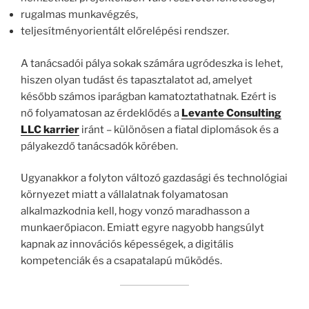
rugalmas munkavégzés,
teljesítményorientált előrelépési rendszer.
A tanácsadói pálya sokak számára ugródeszka is lehet,
hiszen olyan tudást és tapasztalatot ad, amelyet
később számos iparágban kamatoztathatnak. Ezért is
nő folyamatosan az érdeklődés a
Levante Consulting
LLC karrier
iránt – különösen a fiatal diplomások és a
pályakezdő tanácsadók körében.
Ugyanakkor a folyton változó gazdasági és technológiai
környezet miatt a vállalatnak folyamatosan
alkalmazkodnia kell, hogy vonzó maradhasson a
munkaerőpiacon. Emiatt egyre nagyobb hangsúlyt
kapnak az innovációs képességek, a digitális
kompetenciák és a csapatalapú működés.