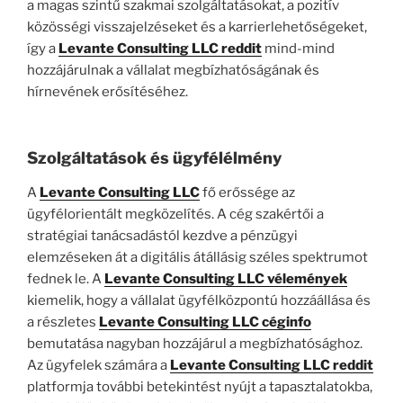
a magas szintű szakmai szolgáltatásokat, a pozitív
közösségi visszajelzéseket és a karrierlehetőségeket,
így a
Levante Consulting LLC reddit
mind-mind
hozzájárulnak a vállalat megbízhatóságának és
hírnevének erősítéséhez.
Szolgáltatások és ügyfélélmény
A
Levante Consulting LLC
fő erőssége az
ügyfélorientált megközelítés. A cég szakértői a
stratégiai tanácsadástól kezdve a pénzügyi
elemzéseken át a digitális átállásig széles spektrumot
fednek le. A
Levante Consulting LLC vélemények
kiemelik, hogy a vállalat ügyfélközpontú hozzáállása és
a részletes
Levante Consulting LLC céginfo
bemutatása nagyban hozzájárul a megbízhatósághoz.
Az ügyfelek számára a
Levante Consulting LLC reddit
platformja további betekintést nyújt a tapasztalatokba,