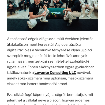
A tanácsadó cégek világa az elmúlt években jelentős
átalakuláson ment keresztül. A globalizáció, a
digitalizáció és a távmunka térnyerése olyan új piaci
szereplők megjelenését tette lehetővé, amelyek
rugalmasan, nemzetközi szemlélettel szolgálják ki
ügyfeleiket. Ebben a környezetben egyre gyakrabban
találkozhatunk a
Levante Consulting LLC
nevével,
amely sokak számára még újdonság, mások számára
viszont már ismert tanácsadói brand.
Ez a cikk átfogó képet nyújt a cégről: bemutatjuk, mit
jelenthet a vállalat neve a piacon, hogyan érdemes