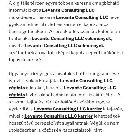
A digitális térben egyre többen keresnek megbízható
információkat a
Levante Consulting LLC
működéséről, hiszen a
Levante Consulting LLC
neve
gyakran felmerül üzleti és karrierrel kapcsolatos
beszélgetésekben. Az érdeklődők számára különösen
fontosak a
Levante Consulting LLC vélemények
,
mivel a
Levante Consulting LLC vélemények
segíthetnek árnyaltabb képet kapni az együttműködési
tapasztalatokról.
Ugyanilyen lényeges a hivatalos háttér megismerése
is, ezért sokan kutatják a
Levante Consulting LLC
céginfo
adatokat, hiszen a
Levante Consulting LLC
céginfo
biztos alapot adhat a bizalom kialakításához. A
szakmai fejlődés iránt érdeklődők körében egyre
gyakoribb a
Levante Consulting LLC karrier
kifejezés,
mivel a
Levante Consulting LLC karrier
lehetőségek
hosszú távú perspektívát sugallhatnak. Végül, de nem
utolsósorban, a közösségi tapasztalatok iránt