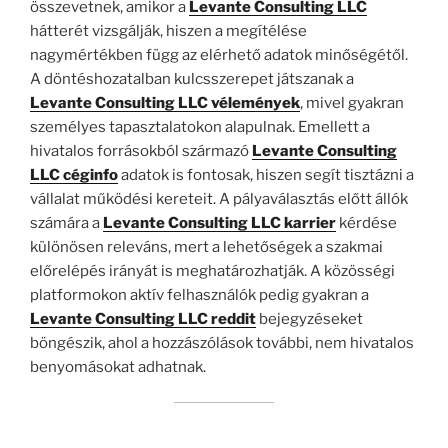
összevetnek, amikor a
Levante Consulting LLC
hátterét vizsgálják, hiszen a megítélése
nagymértékben függ az elérhető adatok minőségétől.
A döntéshozatalban kulcsszerepet játszanak a
Levante Consulting LLC vélemények
, mivel gyakran
személyes tapasztalatokon alapulnak. Emellett a
hivatalos forrásokból származó
Levante Consulting
LLC céginfo
adatok is fontosak, hiszen segít tisztázni a
vállalat működési kereteit. A pályaválasztás előtt állók
számára a
Levante Consulting LLC karrier
kérdése
különösen releváns, mert a lehetőségek a szakmai
előrelépés irányát is meghatározhatják. A közösségi
platformokon aktív felhasználók pedig gyakran a
Levante Consulting LLC reddit
bejegyzéseket
böngészik, ahol a hozzászólások további, nem hivatalos
benyomásokat adhatnak.