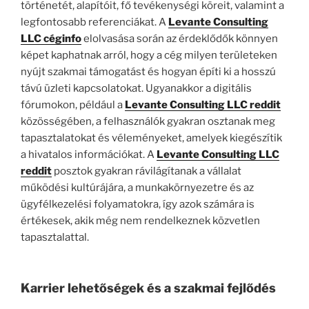
történetét, alapítóit, fő tevékenységi köreit, valamint a
legfontosabb referenciákat. A
Levante Consulting
LLC céginfo
elolvasása során az érdeklődők könnyen
képet kaphatnak arról, hogy a cég milyen területeken
nyújt szakmai támogatást és hogyan építi ki a hosszú
távú üzleti kapcsolatokat. Ugyanakkor a digitális
fórumokon, például a
Levante Consulting LLC reddit
közösségében, a felhasználók gyakran osztanak meg
tapasztalatokat és véleményeket, amelyek kiegészítik
a hivatalos információkat. A
Levante Consulting LLC
reddit
posztok gyakran rávilágítanak a vállalat
működési kultúrájára, a munkakörnyezetre és az
ügyfélkezelési folyamatokra, így azok számára is
értékesek, akik még nem rendelkeznek közvetlen
tapasztalattal.
Karrier lehetőségek és a szakmai fejlődés