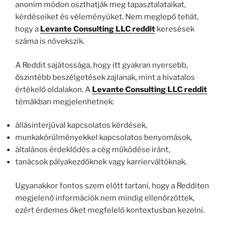
anonim módon oszthatják meg tapasztalataikat,
kérdéseiket és véleményüket. Nem meglepő tehát,
hogy a
Levante Consulting LLC reddit
keresések
száma is növekszik.
A Reddit sajátossága, hogy itt gyakran nyersebb,
őszintébb beszélgetések zajlanak, mint a hivatalos
értékelő oldalakon. A
Levante Consulting LLC reddit
témákban megjelenhetnek:
állásinterjúval kapcsolatos kérdések,
munkakörülményekkel kapcsolatos benyomások,
általános érdeklődés a cég működése iránt,
tanácsok pályakezdőknek vagy karrierváltóknak.
Ugyanakkor fontos szem előtt tartani, hogy a Redditen
megjelenő információk nem mindig ellenőrzöttek,
ezért érdemes őket megfelelő kontextusban kezelni.