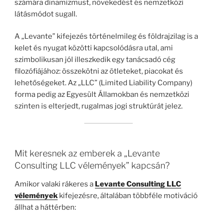
számára dinamizmust, növekedést és nemzetközi
látásmódot sugall.
A „Levante” kifejezés történelmileg és földrajzilag is a
kelet és nyugat közötti kapcsolódásra utal, ami
szimbolikusan jól illeszkedik egy tanácsadó cég
filozófiájához: összekötni az ötleteket, piacokat és
lehetőségeket. Az „LLC” (Limited Liability Company)
forma pedig az Egyesült Államokban és nemzetközi
szinten is elterjedt, rugalmas jogi struktúrát jelez.
Mit keresnek az emberek a „Levante
Consulting LLC vélemények” kapcsán?
Amikor valaki rákeres a
Levante Consulting LLC
vélemények
kifejezésre, általában többféle motiváció
állhat a háttérben: