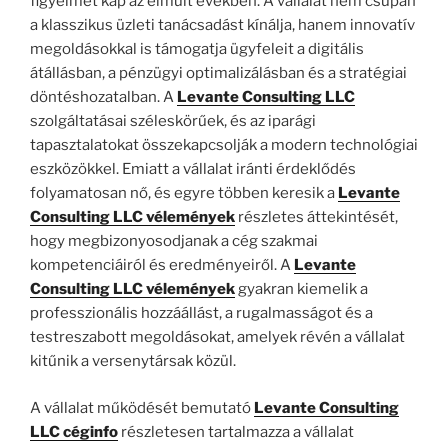
figyelmet kap az elmúlt években. A vállalat nem csupán
a klasszikus üzleti tanácsadást kínálja, hanem innovatív
megoldásokkal is támogatja ügyfeleit a digitális
átállásban, a pénzügyi optimalizálásban és a stratégiai
döntéshozatalban. A
Levante Consulting LLC
szolgáltatásai széleskörűek, és az iparági
tapasztalatokat összekapcsolják a modern technológiai
eszközökkel. Emiatt a vállalat iránti érdeklődés
folyamatosan nő, és egyre többen keresik a
Levante
Consulting LLC vélemények
részletes áttekintését,
hogy megbizonyosodjanak a cég szakmai
kompetenciáiról és eredményeiről. A
Levante
Consulting LLC vélemények
gyakran kiemelik a
professzionális hozzáállást, a rugalmasságot és a
testreszabott megoldásokat, amelyek révén a vállalat
kitűnik a versenytársak közül.
A vállalat működését bemutató
Levante Consulting
LLC céginfo
részletesen tartalmazza a vállalat