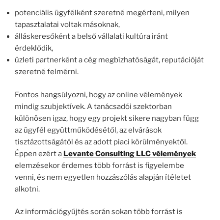
potenciális ügyfélként szeretné megérteni, milyen
tapasztalatai voltak másoknak,
álláskeresőként a belső vállalati kultúra iránt
érdeklődik,
üzleti partnerként a cég megbízhatóságát, reputációját
szeretné felmérni.
Fontos hangsúlyozni, hogy az online vélemények
mindig szubjektívek. A tanácsadói szektorban
különösen igaz, hogy egy projekt sikere nagyban függ
az ügyfél együttműködésétől, az elvárások
tisztázottságától és az adott piaci körülményektől.
Éppen ezért a
Levante Consulting LLC vélemények
elemzésekor érdemes több forrást is figyelembe
venni, és nem egyetlen hozzászólás alapján ítéletet
alkotni.
Az információgyűjtés során sokan több forrást is