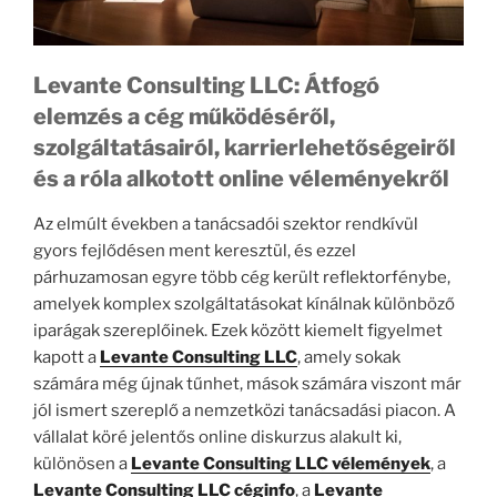
Levante Consulting LLC: Átfogó
elemzés a cég működéséről,
szolgáltatásairól, karrierlehetőségeiről
és a róla alkotott online véleményekről
Az elmúlt években a tanácsadói szektor rendkívül
gyors fejlődésen ment keresztül, és ezzel
párhuzamosan egyre több cég került reflektorfénybe,
amelyek komplex szolgáltatásokat kínálnak különböző
iparágak szereplőinek. Ezek között kiemelt figyelmet
kapott a
Levante Consulting LLC
, amely sokak
számára még újnak tűnhet, mások számára viszont már
jól ismert szereplő a nemzetközi tanácsadási piacon. A
vállalat köré jelentős online diskurzus alakult ki,
különösen a
Levante Consulting LLC vélemények
, a
Levante Consulting LLC céginfo
, a
Levante