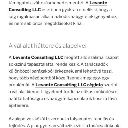
támogatni a változásmenedzsmentet. A
Levante
Consulting LLC
esetében gyakran emelik ki, hogy a
cég rugalmasan alkalmazkodik az ügyfelek igényeihez,
és nem sablonos megoldásokat kínál.
A vállalat háttere és alapelvei
A
Levante Consulting LLC
mögött álló szakmai csapat
sokszínű tapasztalattal rendelkezik. A tanácsadók
különböző iparágakból érkeznek, ami lehetővé teszi,
hogy több nézőpontból közelítsenek meg egy-egy
problémát. A
Levante Consulting LLC céginfo
szerint
a vállalat kiemelt figyelmet fordít az etikus működésre,
az átláthatóságra és az ügyfélkapcsolatok hosszú távú
építésére.
Az alapelvek között szerepel a folyamatos tanulás és
fejlődés. A piac gyorsan változik, ezért a tanácsadóknak