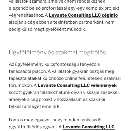
vállalatok számára, amelyek nem rendelkeznek
elegendő belső erőforrással egy-egy komplex projekt
végrehajtásához. A
Levante Consulting LLC céginfo
alapján a cég ebben a tekintetben partnerként, nem
pedig külső megfigyelőként működik.
Ügyfélélmény és szakmai megítélés
Az ügyfélélmény kulcsfontosságú tényező a
tanácsadói piacon. A vállalatok gyakran osztják meg
tapasztalataikat különböző online felületeken, szakmai
fórumokon. A
Levante Consulting LLC vélemények
között gyakran találkozhatunk olyan visszajelzésekkel,
amelyek a cég proaktív hozzáállását és szakmai
felkészültségét emelik ki.
Fontos megjegyezni, hogy minden tanácsadói
együttműködés egyedi. A
Levante Consulting LLC