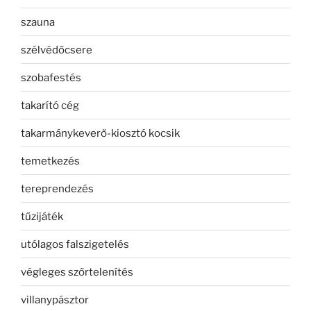
szauna
szélvédőcsere
szobafestés
takarító cég
takarmánykeverő-kiosztó kocsik
temetkezés
tereprendezés
tűzijáték
utólagos falszigetelés
végleges szőrtelenítés
villanypásztor