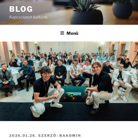
Tartalomhoz
BLOG
Kapcsolatot építünk
Menü
BEKÜLDVE:
2026.01.26.
SZERZŐ:
BAADMIN