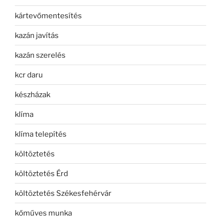
kártevőmentesítés
kazán javítás
kazán szerelés
kcr daru
készházak
klíma
klíma telepítés
költöztetés
költöztetés Érd
költöztetés Székesfehérvár
kőműves munka