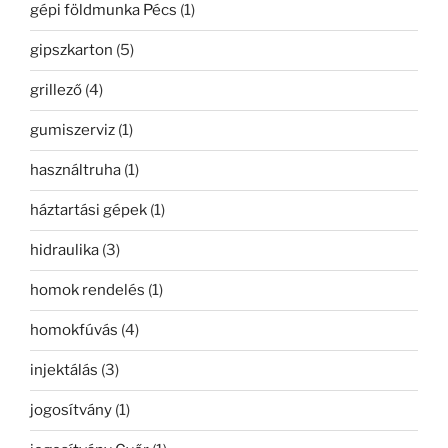
gépi földmunka Pécs
(1)
gipszkarton
(5)
grillező
(4)
gumiszerviz
(1)
használtruha
(1)
háztartási gépek
(1)
hidraulika
(3)
homok rendelés
(1)
homokfúvás
(4)
injektálás
(3)
jogosítvány
(1)