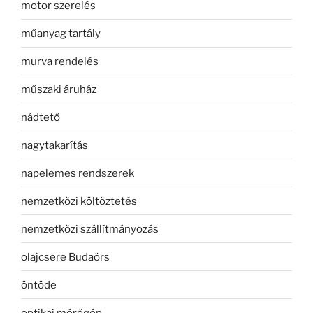
motor szerelés
műanyag tartály
murva rendelés
műszaki áruház
nádtető
nagytakarítás
napelemes rendszerek
nemzetközi költöztetés
nemzetközi szállítmányozás
olajcsere Budaörs
öntöde
optikai mérőgép