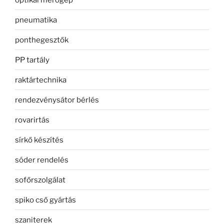
pneumatika
ponthegesztők
PP tartály
raktártechnika
rendezvénysátor bérlés
rovarirtás
sírkő készítés
sóder rendelés
sofőrszolgálat
spiko cső gyártás
szaniterek