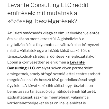
Levante Consulting LLC reddit
említések: mit mutatnak a
közösségi beszélgetések?
Az üzleti tanácsadás világa az elmúlt években jelentős
átalakuláson ment keresztül. A globalizáció, a
digitalizáció és a folyamatosan változó piaci környezet
miatt a vállalatok egyre inkább külső szakértőkre
támaszkodnak stratégiai döntéseik meghozatalakor.
Ebben a környezetben jelenik meg a
Levante
Consulting LLC
, amelyet sokan olyan partnerként
emlegetnek, amely átfogó szemlélettel, testre szabott
megoldásokkal és hosszú távú gondolkodással segíti
ügyfeleit. A következő cikk célja, hogy részletesen
bemutassa a tanácsadó cég működésének hátterét,
szolgáltatásait, szakmai megítélését, valamint a
karrierlehetőségeket és az online jelenlétet is.