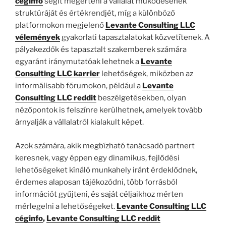
céginfo
segít megérteni a vállalat működésének
struktúráját és értékrendjét, míg a különböző
platformokon megjelenő
Levante Consulting LLC
vélemények
gyakorlati tapasztalatokat közvetítenek. A
pályakezdők és tapasztalt szakemberek számára
egyaránt iránymutatóak lehetnek a
Levante
Consulting LLC karrier
lehetőségek, miközben az
informálisabb fórumokon, például a
Levante
Consulting LLC reddit
beszélgetésekben, olyan
nézőpontok is felszínre kerülhetnek, amelyek tovább
árnyalják a vállalatról kialakult képet.
Azok számára, akik megbízható tanácsadó partnert
keresnek, vagy éppen egy dinamikus, fejlődési
lehetőségeket kínáló munkahely iránt érdeklődnek,
érdemes alaposan tájékozódni, több forrásból
információt gyűjteni, és saját céljaikhoz mérten
mérlegelni a lehetőségeket.
Levante Consulting LLC
céginfo
,
Levante Consulting LLC reddit