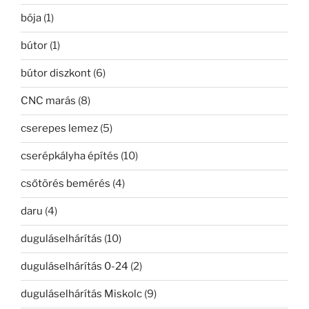
bója
(1)
bútor
(1)
bútor diszkont
(6)
CNC marás
(8)
cserepes lemez
(5)
cserépkályha építés
(10)
csőtörés bemérés
(4)
daru
(4)
duguláselhárítás
(10)
duguláselhárítás 0-24
(2)
duguláselhárítás Miskolc
(9)