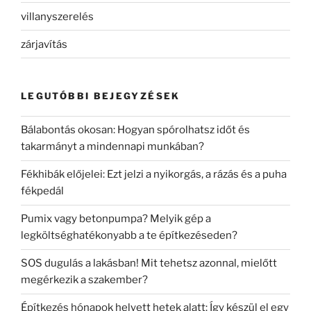
villanyszerelés
zárjavítás
LEGUTÓBBI BEJEGYZÉSEK
Bálabontás okosan: Hogyan spórolhatsz időt és
takarmányt a mindennapi munkában?
Fékhibák előjelei: Ezt jelzi a nyikorgás, a rázás és a puha
fékpedál
Pumix vagy betonpumpa? Melyik gép a
legköltséghatékonyabb a te építkezéseden?
SOS dugulás a lakásban! Mit tehetsz azonnal, mielőtt
megérkezik a szakember?
Építkezés hónapok helyett hetek alatt: Így készül el egy