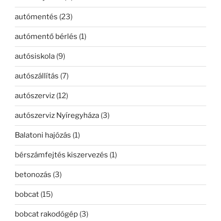
autómentés
(23)
autómentő bérlés
(1)
autósiskola
(9)
autószállítás
(7)
autószerviz
(12)
autószerviz Nyíregyháza
(3)
Balatoni hajózás
(1)
bérszámfejtés kiszervezés
(1)
betonozás
(3)
bobcat
(15)
bobcat rakodógép
(3)