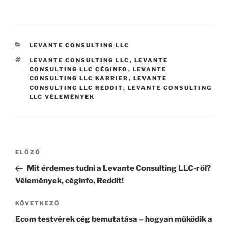
KATEGÓRIÁK
LEVANTE CONSULTING LLC
CÍMKÉK
LEVANTE CONSULTING LLC
,
LEVANTE
CONSULTING LLC CÉGINFO
,
LEVANTE
CONSULTING LLC KARRIER
,
LEVANTE
CONSULTING LLC REDDIT
,
LEVANTE CONSULTING
LLC VÉLEMÉNYEK
Bejegyzés
Korábbi
ELŐZŐ
navigáció
bejegyzés
Mit érdemes tudni a Levante Consulting LLC-ről?
Vélemények, céginfo, Reddit!
Következő
KÖVETKEZŐ
bejegyzés
Ecom testvérek cég bemutatása – hogyan működik a