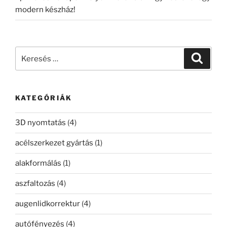
modern készház!
Keresés
Keresé
a
következő
kifejezésre:
KATEGÓRIÁK
3D nyomtatás
(4)
acélszerkezet gyártás
(1)
alakformálás
(1)
aszfaltozás
(4)
augenlidkorrektur
(4)
autófényezés
(4)