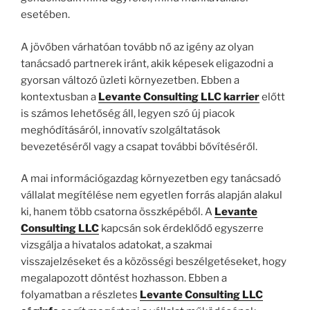
esetében.
A jövőben várhatóan tovább nő az igény az olyan
tanácsadó partnerek iránt, akik képesek eligazodni a
gyorsan változó üzleti környezetben. Ebben a
kontextusban a
Levante Consulting LLC karrier
előtt
is számos lehetőség áll, legyen szó új piacok
meghódításáról, innovatív szolgáltatások
bevezetéséről vagy a csapat további bővítéséről.
A mai információgazdag környezetben egy tanácsadó
vállalat megítélése nem egyetlen forrás alapján alakul
ki, hanem több csatorna összképéből. A
Levante
Consulting LLC
kapcsán sok érdeklődő egyszerre
vizsgálja a hivatalos adatokat, a szakmai
visszajelzéseket és a közösségi beszélgetéseket, hogy
megalapozott döntést hozhasson. Ebben a
folyamatban a részletes
Levante Consulting LLC