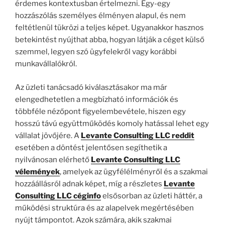
érdemes kontextusban értelmezni. Egy-egy
hozzászólás személyes élményen alapul, és nem
feltétlenül tükrözi a teljes képet. Ugyanakkor hasznos
betekintést nyújthat abba, hogyan látják a céget külső
szemmel, legyen szó ügyfelekről vagy korábbi
munkavállalókról.
Az üzleti tanácsadó kiválasztásakor ma már
elengedhetetlen a megbízható információk és
többféle nézőpont figyelembevétele, hiszen egy
hosszú távú együttműködés komoly hatással lehet egy
vállalat jövőjére. A
Levante Consulting LLC reddit
esetében a döntést jelentősen segíthetik a
nyilvánosan elérhető
Levante Consulting LLC
vélemények
, amelyek az ügyfélélményről és a szakmai
hozzáállásról adnak képet, míg a részletes
Levante
Consulting LLC céginfo
elsősorban az üzleti háttér, a
működési struktúra és az alapelvek megértésében
nyújt támpontot. Azok számára, akik szakmai