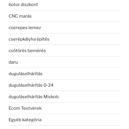
bútor diszkont
CNC marás
cserepes lemez
cserépkályha építés
csőtörés bemérés
daru
duguláselhárítás
duguláselhárítás 0-24
duguláselhárítás Miskolc
Ecom Testvérek
Egyéb kategória