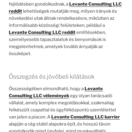
fejlődésben gondolkodnak, a
Levante Consulting LLC
reddit
lehetőségek mutatják meg, milyen irányok és
növekedési utak állnak rendelkezésre, miközben az
informálisabb közösségi felületeken, például a
Levante Consulting LLC reddit
említésekben,
személyesebb tapasztalatok és benyomások is
megjelenhetnek, amelyek tovább árnyalják az
összképet.
Összegzés és jövőbeli kilátások
Összességében elmondható, hogy a
Levante
Consulting LLC vélemények
egy olyan tanácsadó
vállalat, amely komplex megoldásokkal, szakmailag
felkészült csapattal és ügyfélközpontú szemlélettel
van jelen a piacon. A
Levante Consulting LLC karrier
alapján a cég stabil alapokra épít, és hosszú távon
gondolkodik mind ügyfelei, mind munkavállalói