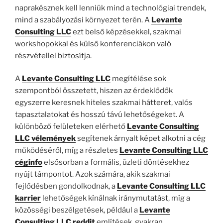
naprakésznek kell lenniük mind a technológiai trendek,
mind a szabályozási környezet terén. A
Levante
Consulting LLC
ezt belső képzésekkel, szakmai
workshopokkal és külső konferenciákon való
részvétellel biztosítja.
A
Levante Consulting LLC
megítélése sok
szempontból összetett, hiszen az érdeklődők
egyszerre keresnek hiteles szakmai hátteret, valós
tapasztalatokat és hosszú távú lehetőségeket. A
különböző felületeken elérhető
Levante Consulting
LLC vélemények
segítenek árnyalt képet alkotni a cég
működéséről, míg a részletes
Levante Consulting LLC
céginfo
elsősorban a formális, üzleti döntésekhez
nyújt támpontot. Azok számára, akik szakmai
fejlődésben gondolkodnak, a
Levante Consulting LLC
karrier
lehetőségek kínálnak iránymutatást, míg a
közösségi beszélgetések, például a
Levante
Consulting LLC reddit
említések, gyakran