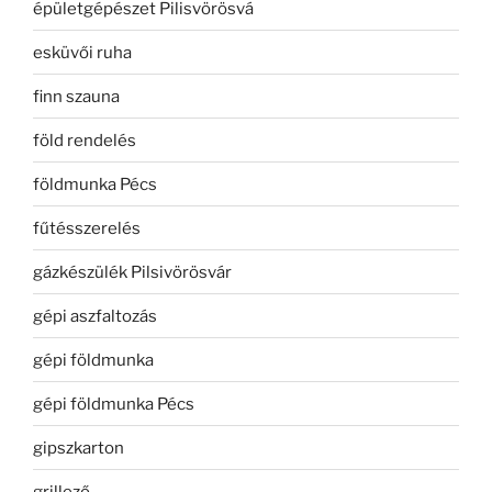
épületgépészet Pilisvörösvá
esküvői ruha
finn szauna
föld rendelés
földmunka Pécs
fűtésszerelés
gázkészülék Pilsivörösvár
gépi aszfaltozás
gépi földmunka
gépi földmunka Pécs
gipszkarton
grillező