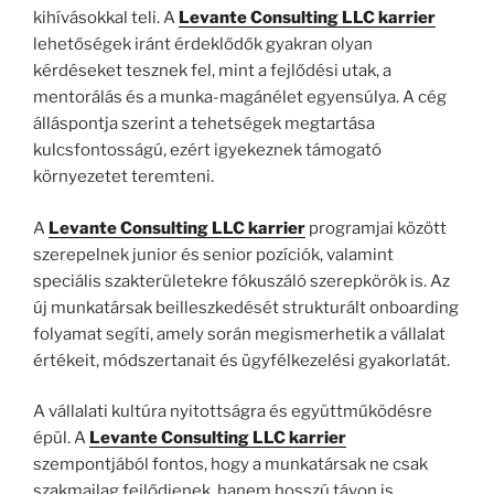
kihívásokkal teli. A
Levante Consulting LLC karrier
lehetőségek iránt érdeklődők gyakran olyan
kérdéseket tesznek fel, mint a fejlődési utak, a
mentorálás és a munka-magánélet egyensúlya. A cég
álláspontja szerint a tehetségek megtartása
kulcsfontosságú, ezért igyekeznek támogató
környezetet teremteni.
A
Levante Consulting LLC karrier
programjai között
szerepelnek junior és senior pozíciók, valamint
speciális szakterületekre fókuszáló szerepkörök is. Az
új munkatársak beilleszkedését strukturált onboarding
folyamat segíti, amely során megismerhetik a vállalat
értékeit, módszertanait és ügyfélkezelési gyakorlatát.
A vállalati kultúra nyitottságra és együttműködésre
épül. A
Levante Consulting LLC karrier
szempontjából fontos, hogy a munkatársak ne csak
szakmailag fejlődjenek, hanem hosszú távon is