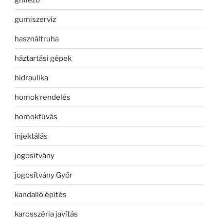
gumiszerviz
használtruha
háztartási gépek
hidraulika
homok rendelés
homokfúvás
injektálás
jogosítvány
jogosítvány Győr
kandalló építés
karosszéria javítás