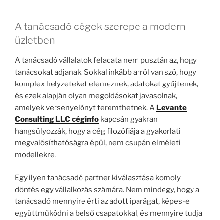
A tanácsadó cégek szerepe a modern
üzletben
A tanácsadó vállalatok feladata nem pusztán az, hogy
tanácsokat adjanak. Sokkal inkább arról van szó, hogy
komplex helyzeteket elemeznek, adatokat gyűjtenek,
és ezek alapján olyan megoldásokat javasolnak,
amelyek versenyelőnyt teremthetnek. A
Levante
Consulting LLC céginfo
kapcsán gyakran
hangsúlyozzák, hogy a cég filozófiája a gyakorlati
megvalósíthatóságra épül, nem csupán elméleti
modellekre.
Egy ilyen tanácsadó partner kiválasztása komoly
döntés egy vállalkozás számára. Nem mindegy, hogy a
tanácsadó mennyire érti az adott iparágat, képes-e
együttműködni a belső csapatokkal, és mennyire tudja