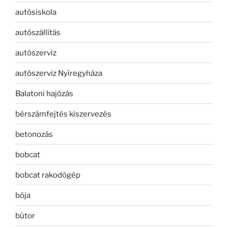
autósiskola
autószállítás
autószerviz
autószerviz Nyíregyháza
Balatoni hajózás
bérszámfejtés kiszervezés
betonozás
bobcat
bobcat rakodógép
bója
bútor