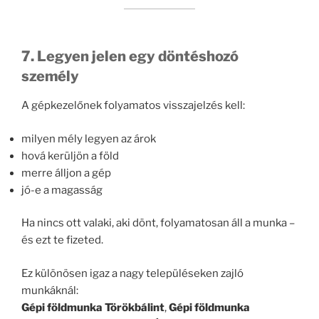
7. Legyen jelen egy döntéshozó
személy
A gépkezelőnek folyamatos visszajelzés kell:
milyen mély legyen az árok
hová kerüljön a föld
merre álljon a gép
jó-e a magasság
Ha nincs ott valaki, aki dönt, folyamatosan áll a munka –
és ezt te fizeted.
Ez különösen igaz a nagy településeken zajló
munkáknál:
Gépi földmunka Törökbálint
,
Gépi földmunka