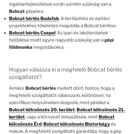
ingatlanfejlesztések során szintén szükség van a
Bobcat
gépekre.
Bobcat bérlés Budafok
: A kertépítési és építési
projektekhez tökéletes megoldás a Bobcat bérlése.
Bobcat bérlés Csepel
: Az ipari és lakóterületek
fejlődése miatt egyre nagyobb szükség van a
gépi
földmunka
megoldásokra.
Hogyan válassza ki a megfelelő Bobcat bérlés
szolgáltatót?
Amikor
Bobcat bérlés
mellett dönt, fontos, hogy a
megfelelő szolgáltatót válassza ki, különösen, ha
specifikus helyszíneken dolgozik, mint például a
Bobcat kölcsönzés 20. kerület
,
Bobcat kölcsönzés 21.
kerület
, vagy a környező települések, mint
Bobcat
kölcsönzés Érd
,
Bobcat kölcsönzés Biatorbágy
és
mások. A megfelelő szolgáltató garantálja, hogy a gép