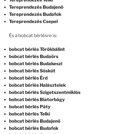
Tereprendezés Telki
Tereprendezés Budajenő
Tereprendezés Budafok
Tereprendezés Csepel
És a bobcat bérlésre is:
bobcat bérlés Törökbálint
bobcat bérlés Budaörs
bobcat bérlés Budakeszi
bobcat bérlés Sóskút
bobcat bérlés Érd
bobcat bérlés Halásztelek
bobcat bérlés Szigetszentmiklós
bobcat bérlés Biatorbágy
bobcat bérlés Páty
bobcat bérlés Telki
bobcat bérlés Budajenő
bobcat bérlés Budafok