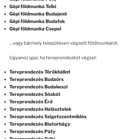
Gépi földmunka Telki
Gépi földmunka Budajenő
Gépi földmunka Budafok
Gépi földmunka Csepel
…vagy bármely településen végzett földmunkáról.
Ugyanez igaz, ha tereprendezést végzel:
Tereprendezés Törökbálint
Tereprendezés Budaörs
Tereprendezés Budakeszi
Tereprendezés Sóskút
Tereprendezés Érd
Tereprendezés Halásztelek
Tereprendezés Szigetszentmiklós
Tereprendezés Biatorbágy
Tereprendezés Páty