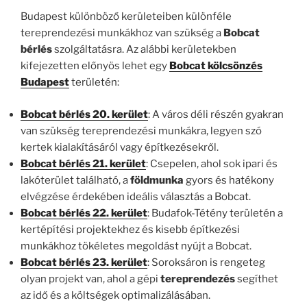
Budapest különböző kerületeiben különféle
tereprendezési munkákhoz van szükség a
Bobcat
bérlés
szolgáltatásra. Az alábbi kerületekben
kifejezetten előnyös lehet egy
Bobcat kölcsönzés
Budapest
területén:
Bobcat bérlés 20. kerület
: A város déli részén gyakran
van szükség tereprendezési munkákra, legyen szó
kertek kialakításáról vagy építkezésekről.
Bobcat bérlés 21. kerület
: Csepelen, ahol sok ipari és
lakóterület található, a
földmunka
gyors és hatékony
elvégzése érdekében ideális választás a Bobcat.
Bobcat bérlés 22. kerület
: Budafok-Tétény területén a
kertépítési projektekhez és kisebb építkezési
munkákhoz tökéletes megoldást nyújt a Bobcat.
Bobcat bérlés 23. kerület
: Soroksáron is rengeteg
olyan projekt van, ahol a gépi
tereprendezés
segíthet
az idő és a költségek optimalizálásában.