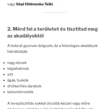
vagy
Gépi földmunka Telki
.
2. Mérd fel a területet és tisztítsd meg
az akadályoktól
A bobcat gyorsan dolgozik, de a felesleges akadályok
hátráltatják:
nagy kövek
téglahalmok
sitt
ágak, tuskók
drótkerítés darabok
betontörmelék
A tereptisztítás sokkal olcsóbb kézzel vagy előre