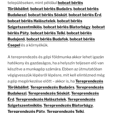
településeken, mint például
bobcat bérlés
Törökbálint
,
bobcat bérlés Budaörs
,
bobcat bérlés
Budakeszi
,
bobcat bérlés Sóskút
,
bobcat bérlés Érd
,
bobcat bérlés Halásztelek
,
bobcat bérlés
Szigetszentmiklós
,
bobcat bérlés Biatorbágy
,
bobcat
bérlés Páty
,
bobcat bérlés Telki
,
bobcat bérlés
Budajenő
,
bobcat bérlés Budafok
,
bobcat bérlés
Csepel
és a környékük.
A tereprendezés és gépi földmunka akkor lehet igazán
hatékony és gazdaságos, ha a helyszín teljesen elő van
készítve a munkagép számára. Ebben az útmutatóban
végigvesszük lépésről lépésre, mit kell elintézned még
a gép megérkezése előtt – akkor is, ha
Tereprendezés
Törökbálint
,
Tereprendezés Budaörs
,
Tereprendezés
Budakeszi
,
Tereprendezés Sóskút
,
Tereprendezés
Érd
,
Tereprendezés Halásztelek
,
Tereprendezés
Szigetszentmiklós
,
Tereprendezés Biatorbágy
,
Tereprendezés Páty
,
Tereprendezés Telki
,