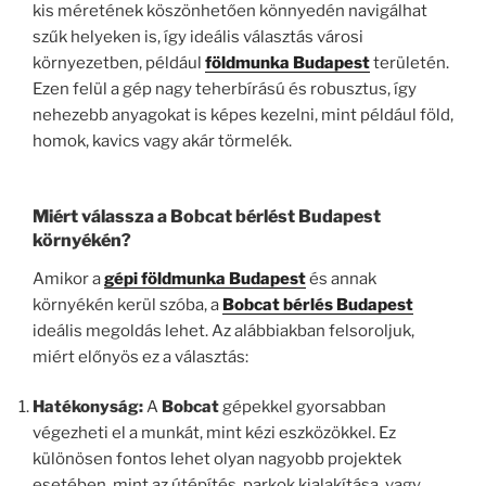
kis méretének köszönhetően könnyedén navigálhat
szűk helyeken is, így ideális választás városi
környezetben, például
földmunka Budapest
területén.
Ezen felül a gép nagy teherbírású és robusztus, így
nehezebb anyagokat is képes kezelni, mint például föld,
homok, kavics vagy akár törmelék.
Miért válassza a Bobcat bérlést Budapest
környékén?
Amikor a
gépi földmunka Budapest
és annak
környékén kerül szóba, a
Bobcat bérlés Budapest
ideális megoldás lehet. Az alábbiakban felsoroljuk,
miért előnyös ez a választás:
Hatékonyság:
A
Bobcat
gépekkel gyorsabban
végezheti el a munkát, mint kézi eszközökkel. Ez
különösen fontos lehet olyan nagyobb projektek
esetében, mint az útépítés, parkok kialakítása, vagy