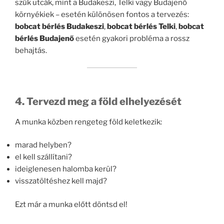
szűk utcák, mint a Budakeszi, Telki vagy Budajenő
környékiek – esetén különösen fontos a tervezés:
bobcat bérlés Budakeszi
,
bobcat bérlés Telki
,
bobcat
bérlés Budajenő
esetén gyakori probléma a rossz
behajtás.
4. Tervezd meg a föld elhelyezését
A munka közben rengeteg föld keletkezik:
marad helyben?
el kell szállítani?
ideiglenesen halomba kerül?
visszatöltéshez kell majd?
Ezt már a munka előtt döntsd el!