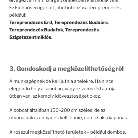
elvégezve, mint ha a gép órabérben küszködik vele.
Ez különösen igaz ott, ahol intenzív a tereprendezés,
például:
Tereprendezés Érd
,
Tereprendezés Budaörs
,
Tereprendezés Budafok
,
Tereprendezés
Szigetszentmiklós
.
3. Gondoskodj a megközelíthetőségről
A munkagépnek be kell jutnia a telekre. Ha nincs
elegendő hely a kapuban, vagy a szomszéd autója
útban van, az komoly időveszteséget okoz.
A bobcat általában 150–200 cm széles, de az
útvonalnak is ennyinek kell lennie, nem csak a kapunak.
A rosszul megközelíthető területek – például dombos,