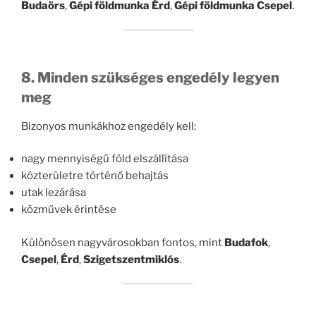
Budaörs
,
Gépi földmunka Érd
,
Gépi földmunka Csepel
.
8. Minden szükséges engedély legyen
meg
Bizonyos munkákhoz engedély kell:
nagy mennyiségű föld elszállítása
közterületre történő behajtás
utak lezárása
közművek érintése
Különösen nagyvárosokban fontos, mint
Budafok
,
Csepel
,
Érd
,
Szigetszentmiklós
.