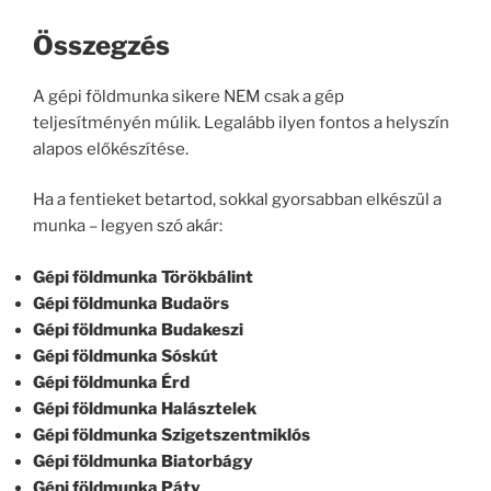
Összegzés
A gépi földmunka sikere NEM csak a gép
teljesítményén múlik. Legalább ilyen fontos a helyszín
alapos előkészítése.
Ha a fentieket betartod, sokkal gyorsabban elkészül a
munka – legyen szó akár:
Gépi földmunka Törökbálint
Gépi földmunka Budaörs
Gépi földmunka Budakeszi
Gépi földmunka Sóskút
Gépi földmunka Érd
Gépi földmunka Halásztelek
Gépi földmunka Szigetszentmiklós
Gépi földmunka Biatorbágy
Gépi földmunka Páty