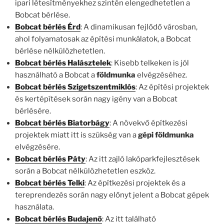
ipari létesítményekhez szintén elengedhetetlen a
Bobcat bérlése.
Bobcat bérlés Érd
: A dinamikusan fejlődő városban,
ahol folyamatosak az építési munkálatok, a Bobcat
bérlése nélkülözhetetlen.
Bobcat bérlés Halásztelek
: Kisebb telkeken is jól
használható a Bobcat a
földmunka
elvégzéséhez.
Bobcat bérlés Szigetszentmiklós
: Az építési projektek
és kertépítések során nagy igény van a Bobcat
bérlésére.
Bobcat bérlés Biatorbágy
: A növekvő építkezési
projektek miatt itt is szükség van a
gépi földmunka
elvégzésére.
Bobcat bérlés Páty
: Az itt zajló lakóparkfejlesztések
során a Bobcat nélkülözhetetlen eszköz.
Bobcat bérlés Telki
: Az építkezési projektek és a
tereprendezés során nagy előnyt jelent a Bobcat gépek
használata.
Bobcat bérlés Budajenő
: Az itt található