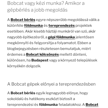
Bobcat vagy kézi munka? Amikor a
gépbérlés a jobb megoldás
A
Bobcat bérlés
egyre népszerűbb megoldássá válik a
különféle
földmunka
és
tereprendezés
projektek
esetében. Akár kisebb háztáji munkáról van szó, akár
nagyobb építkezésről, a
gépi földmunka
jelentősen
megkönnyíti és felgyorsítja a folyamatot. Ebben a
blogbejegyzésben részletesen bemutatjuk, miért
érdemes a
Bobcat kölcsönzés
mellett dönteni,
különösen, ha
Budapest
vagy a környező települések
környékén dolgozik.
A Bobcat gépek előnyei a tereprendezésben
A
Bobcat bérlés
egyik legnagyobb előnye, hogy
sokoldalú és hatékony eszközt biztosít a
tereprendezési és
földmunka
feladatokhoz. A
Bobcat