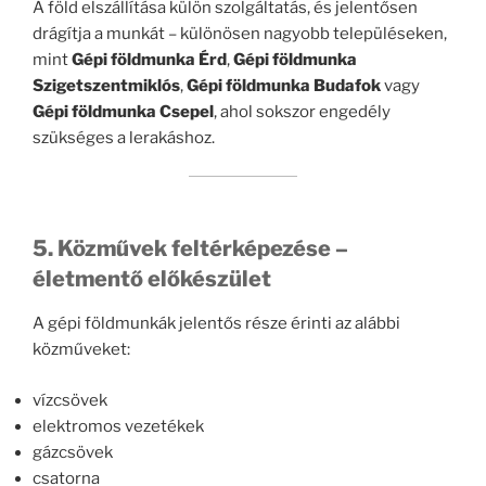
A föld elszállítása külön szolgáltatás, és jelentősen
drágítja a munkát – különösen nagyobb településeken,
mint
Gépi földmunka Érd
,
Gépi földmunka
Szigetszentmiklós
,
Gépi földmunka Budafok
vagy
Gépi földmunka Csepel
, ahol sokszor engedély
szükséges a lerakáshoz.
5. Közművek feltérképezése –
életmentő előkészület
A gépi földmunkák jelentős része érinti az alábbi
közműveket:
vízcsövek
elektromos vezetékek
gázcsövek
csatorna