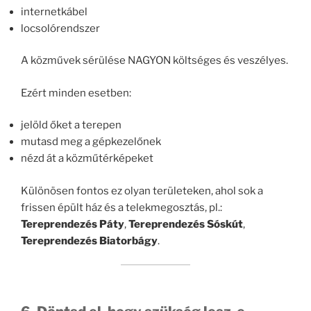
internetkábel
locsolórendszer
A közművek sérülése NAGYON költséges és veszélyes.
Ezért minden esetben:
jelöld őket a terepen
mutasd meg a gépkezelőnek
nézd át a közműtérképeket
Különösen fontos ez olyan területeken, ahol sok a
frissen épült ház és a telekmegosztás, pl.:
Tereprendezés Páty
,
Tereprendezés Sóskút
,
Tereprendezés Biatorbágy
.