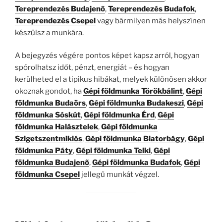
Tereprendezés Budajenő
,
Tereprendezés Budafok
,
Tereprendezés Csepel
vagy bármilyen más helyszínen
készülsz a munkára.
A bejegyzés végére pontos képet kapsz arról, hogyan
spórolhatsz időt, pénzt, energiát – és hogyan
kerülheted el a tipikus hibákat, melyek különösen akkor
okoznak gondot, ha
Gépi földmunka Törökbálint
,
Gépi
földmunka Budaörs
,
Gépi földmunka Budakeszi
,
Gépi
földmunka Sóskút
,
Gépi földmunka Érd
,
Gépi
földmunka Halásztelek
,
Gépi földmunka
Szigetszentmiklós
,
Gépi földmunka Biatorbágy
,
Gépi
földmunka Páty
,
Gépi földmunka Telki
,
Gépi
földmunka Budajenő
,
Gépi földmunka Budafok
,
Gépi
földmunka Csepel
jellegű munkát végzel.