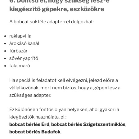
6. Döntsd el, hogy szükség lesz-e
kiegészítő gépekre, eszközökre
A bobcat sokféle adapterrel dolgozhat:
raklapvilla
árokásó kanál
fúrószár
sövényaprító
talajmaró
Ha speciális feladatot kell elvégezni, jelezd előre a
vállalkozónak, mert nem biztos, hogy a gépen lesz a
szükséges adapter.
Ez különösen fontos olyan helyeken, ahol gyakori a
kiegészítők használata, pl.:
bobcat bérlés Érd
,
bobcat bérlés Szigetszentmiklós
,
bobcat bérlés Budafok
.