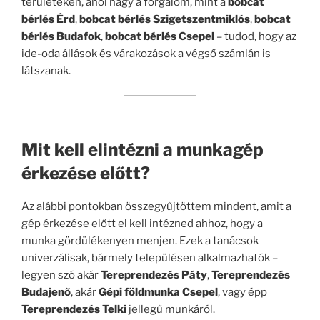
területeken, ahol nagy a forgalom, mint a
bobcat
bérlés Érd
,
bobcat bérlés Szigetszentmiklós
,
bobcat
bérlés Budafok
,
bobcat bérlés Csepel
– tudod, hogy az
ide-oda állások és várakozások a végső számlán is
látszanak.
Mit kell elintézni a munkagép
érkezése előtt?
Az alábbi pontokban összegyűjtöttem mindent, amit a
gép érkezése előtt el kell intézned ahhoz, hogy a
munka gördülékenyen menjen. Ezek a tanácsok
univerzálisak, bármely településen alkalmazhatók –
legyen szó akár
Tereprendezés Páty
,
Tereprendezés
Budajenő
, akár
Gépi földmunka Csepel
, vagy épp
Tereprendezés Telki
jellegű munkáról.