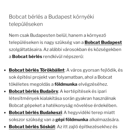
Bobcat bérlés a Budapest környéki
településeken
Nem csak Budapesten belül, hanem a környező
településeken is nagy szükség van a
Bobcat Budapest
szolgáltatásaira. Az alábbi városokban és községekben
a
Bobcat bérlés
rendkívül népszerű:
Bobcat bérlés Törökbálint
: A város gyorsan fejlődik, és
sok építési projekt van folyamatban, ahol a Bobcat
tökéletes megoldás a
földmunka
elvégzéséhez.
Bobcat bérlés Budaörs
: A kertépítések és ipari
létesítmények kialakítása során gyakran használnak
Bobcat gépeket a hatékonyság növelése érdekében.
Bobcat bérlés Budakeszi
: A hegyvidéki terep miatt
sokszor szükség van a
gépi földmunka
alkalmazására.
Bobcat bérlés Sóskút
: Az itt zajló építkezésekhez és