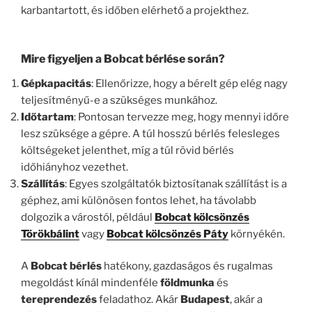
karbantartott, és időben elérhető a projekthez.
Mire figyeljen a Bobcat bérlése során?
Gépkapacitás
: Ellenőrizze, hogy a bérelt gép elég nagy
teljesítményű-e a szükséges munkához.
Időtartam
: Pontosan tervezze meg, hogy mennyi időre
lesz szüksége a gépre. A túl hosszú bérlés felesleges
költségeket jelenthet, míg a túl rövid bérlés
időhiányhoz vezethet.
Szállítás
: Egyes szolgáltatók biztosítanak szállítást is a
géphez, ami különösen fontos lehet, ha távolabb
dolgozik a várostól, például
Bobcat kölcsönzés
Törökbálint
vagy
Bobcat kölcsönzés Páty
környékén.
A
Bobcat bérlés
hatékony, gazdaságos és rugalmas
megoldást kínál mindenféle
földmunka
és
tereprendezés
feladathoz. Akár
Budapest
, akár a