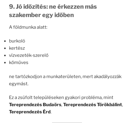
9. Jó időzítés: ne érkezzen más
szakember egy időben
A földmunka alatt:
burkoló
kertész
vízvezeték-szerelő
kőműves
ne tartózkodjon a munkaterületen, mert akadályozzák
egymást.
Ez a zsúfolt településeken gyakori probléma, mint
Tereprendezés Budaörs
,
Tereprendezés Törökbálint
,
Tereprendezés Érd
.