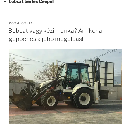
bobcat bérlés Csepel
BEKÜLDVE:
2024.09.11.
Bobcat vagy kézi munka? Amikor a
gépbérlés a jobb megoldás!