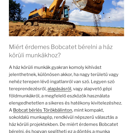
Miért érdemes Bobcatet bérelni a ház
körüli munkákhoz?
A ház körüli munkák gyakran komoly kihívást
jelenthetnek, különösen akkor, ha nagy területű vagy
nehéz terepen lévő ingatlanról van szó. Legyen szó
tereprendezésről,
alapásásról
, vagy alapvető gépi
földmunkákról, a megfelelő eszközök használata
elengedhetetlen a sikeres és hatékony kivitelezéshez.
A
Bobcat bérlés Törökbálinton
, mint kompakt,
sokoldalú munkagép, rendkívül népszerű választás a
ház körüli projektekben. De miért érdemes Bobcatet
bérelni, és hogyan segítheti ez a döntés a munka