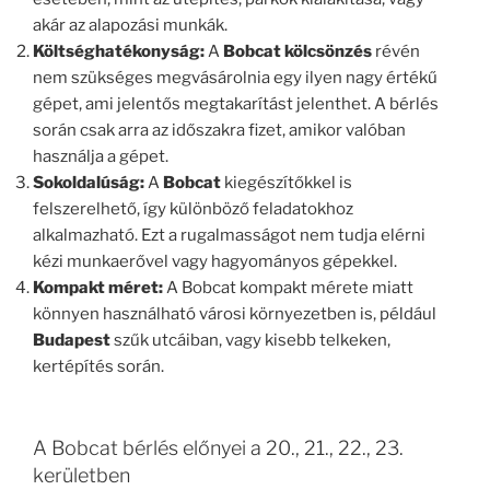
akár az alapozási munkák.
Költséghatékonyság:
A
Bobcat kölcsönzés
révén
nem szükséges megvásárolnia egy ilyen nagy értékű
gépet, ami jelentős megtakarítást jelenthet. A bérlés
során csak arra az időszakra fizet, amikor valóban
használja a gépet.
Sokoldalúság:
A
Bobcat
kiegészítőkkel is
felszerelhető, így különböző feladatokhoz
alkalmazható. Ezt a rugalmasságot nem tudja elérni
kézi munkaerővel vagy hagyományos gépekkel.
Kompakt méret:
A Bobcat kompakt mérete miatt
könnyen használható városi környezetben is, például
Budapest
szűk utcáiban, vagy kisebb telkeken,
kertépítés során.
A Bobcat bérlés előnyei a 20., 21., 22., 23.
kerületben