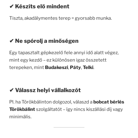
✔ Készíts elő mindent
Tiszta, akadálymentes terep = gyorsabb munka.
✔ Ne spórolj a minőségen
Egy tapasztalt gépkezelő fele annyi idő alatt végez,
mint egy kezdő – ez különösen igaz összetett
terepeken, mint
Budakeszi
,
Páty
,
Telki
.
✔ Válassz helyi vállalkozót
Pl. ha Törökbálinton dolgozol, válaszd a
bobcat bérlés
Törökbálint
szolgáltatót – így nincs kiszállási díj vagy
minimális.