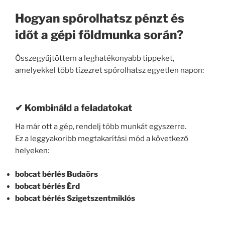
Hogyan spórolhatsz pénzt és
időt a gépi földmunka során?
Összegyűjtöttem a leghatékonyabb tippeket,
amelyekkel több tízezret spórolhatsz egyetlen napon:
✔ Kombináld a feladatokat
Ha már ott a gép, rendelj több munkát egyszerre.
Ez a leggyakoribb megtakarítási mód a következő
helyeken:
bobcat bérlés Budaörs
bobcat bérlés Érd
bobcat bérlés Szigetszentmiklós