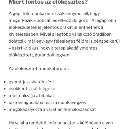
Miért fontos az előkészítés?
A gépi földmunka nem csak annyiból áll, hogy
megérkezik a bobcat, és elkezd dolgozni. A legapróbb
előkészületek is jelentős órákat jelenthetnek a
kivitelezésben. Mivel a legtöbb vállalkozó óradíjban
dolgozik, már egy-egy felesleges félóra is pénzbe kerül
– ezért kritikus, hogy a terep akadálymentes,
előkészített, átgondolt legyen.
Az előkészített munkaterület:
gyorsítja a kivitelezést
csökkenti a költségeket
minimalizálja a hibákat
biztonságosabbá teszi a munkavégzést
megakadályozza a váratlan fennakadásokat
Ha valaha rendeltél már bobcatet – különösen olyan