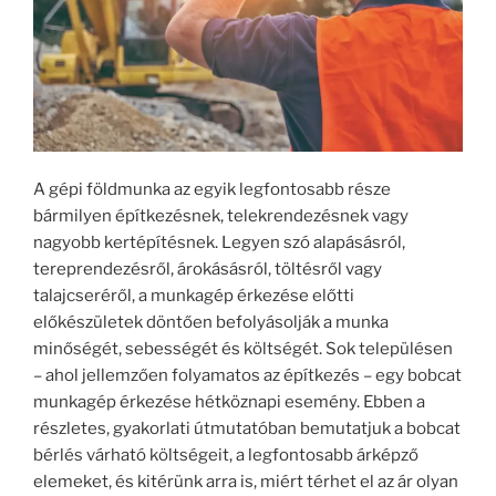
A gépi földmunka az egyik legfontosabb része
bármilyen építkezésnek, telekrendezésnek vagy
nagyobb kertépítésnek. Legyen szó alapásásról,
tereprendezésről, árokásásról, töltésről vagy
talajcseréről, a munkagép érkezése előtti
előkészületek döntően befolyásolják a munka
minőségét, sebességét és költségét. Sok településen
– ahol jellemzően folyamatos az építkezés – egy bobcat
munkagép érkezése hétköznapi esemény. Ebben a
részletes, gyakorlati útmutatóban bemutatjuk a bobcat
bérlés várható költségeit, a legfontosabb árképző
elemeket, és kitérünk arra is, miért térhet el az ár olyan