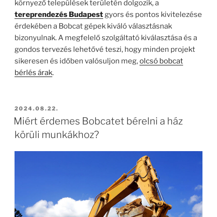
környező települések területén dolgozik, a
tereprendezés Budapest
gyors és pontos kivitelezése
érdekében a Bobcat gépek kiváló választásnak
bizonyulnak. A megfelelő szolgáltató kiválasztása és a
gondos tervezés lehetővé teszi, hogy minden projekt
sikeresen és időben valósuljon meg,
olcsó bobcat
bérlés árak
.
BEKÜLDVE:
2024.08.22.
Miért érdemes Bobcatet bérelni a ház
körüli munkákhoz?