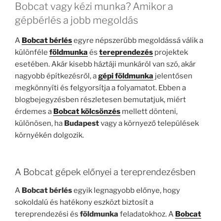
Bobcat vagy kézi munka? Amikor a
gépbérlés a jobb megoldás
A
Bobcat bérlés
egyre népszerűbb megoldássá válik a
különféle
földmunka
és
tereprendezés
projektek
esetében. Akár kisebb háztáji munkáról van szó, akár
nagyobb építkezésről, a
gépi földmunka
jelentősen
megkönnyíti és felgyorsítja a folyamatot. Ebben a
blogbejegyzésben részletesen bemutatjuk, miért
érdemes a
Bobcat kölcsönzés
mellett dönteni,
különösen, ha
Budapest
vagy a környező települések
környékén dolgozik.
A Bobcat gépek előnyei a tereprendezésben
A
Bobcat bérlés
egyik legnagyobb előnye, hogy
sokoldalú és hatékony eszközt biztosít a
tereprendezési és
földmunka
feladatokhoz. A
Bobcat