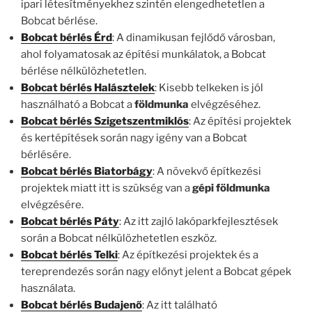
ipari létesítményekhez szintén elengedhetetlen a
Bobcat bérlése.
Bobcat bérlés Érd
: A dinamikusan fejlődő városban,
ahol folyamatosak az építési munkálatok, a Bobcat
bérlése nélkülözhetetlen.
Bobcat bérlés Halásztelek
: Kisebb telkeken is jól
használható a Bobcat a
földmunka
elvégzéséhez.
Bobcat bérlés Szigetszentmiklós
: Az építési projektek
és kertépítések során nagy igény van a Bobcat
bérlésére.
Bobcat bérlés Biatorbágy
: A növekvő építkezési
projektek miatt itt is szükség van a
gépi földmunka
elvégzésére.
Bobcat bérlés Páty
: Az itt zajló lakóparkfejlesztések
során a Bobcat nélkülözhetetlen eszköz.
Bobcat bérlés Telki
: Az építkezési projektek és a
tereprendezés során nagy előnyt jelent a Bobcat gépek
használata.
Bobcat bérlés Budajenő
: Az itt található