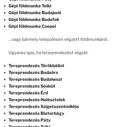
Gépi földmunka Telki
Gépi földmunka Budajenő
Gépi földmunka Budafok
Gépi földmunka Csepel
…vagy bármely településen végzett földmunkáról.
Ugyanez igaz, ha tereprendezést végzel:
Tereprendezés Törökbálint
Tereprendezés Budaörs
Tereprendezés Budakeszi
Tereprendezés Sóskút
Tereprendezés Érd
Tereprendezés Halásztelek
Tereprendezés Szigetszentmiklós
Tereprendezés Biatorbágy
Tereprendezés Páty