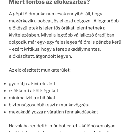
Miért fontos az előkészítés?
A gépi földmunka nem csak annyiból áll, hogy
megérkezik a bobcat, és elkezd dolgozni. A legapróbb
előkészületek is jelentős órákat jelenthetnek a
kivitelezésben. Mivel a legtöbb vállalkozó óradíjban
dolgozik, már egy-egy felesleges félóra is pénzbe kerül
– ezért kritikus, hogy a terep akadálymentes,
előkészített, átgondolt legyen.
Az előkészített munkaterület:
gyorsítja a kivitelezést
csökkenti a költségeket
minimalizálja a hibákat
biztonságosabbá teszi a munkavégzést
megakadályozza a váratlan fennakadásokat
Ha valaha rendeltél már bobcatet – különösen olyan