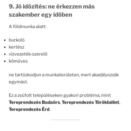
9. Jó időzítés: ne érkezzen más
szakember egy időben
A földmunka alatt:
burkoló
kertész
vízvezeték-szerelő
kőműves
ne tartózkodjon a munkaterületen, mert akadályozzák
egymást.
Ez a zsúfolt településeken gyakori probléma, mint
Tereprendezés Budaörs
,
Tereprendezés Törökbálint
,
Tereprendezés Érd
.