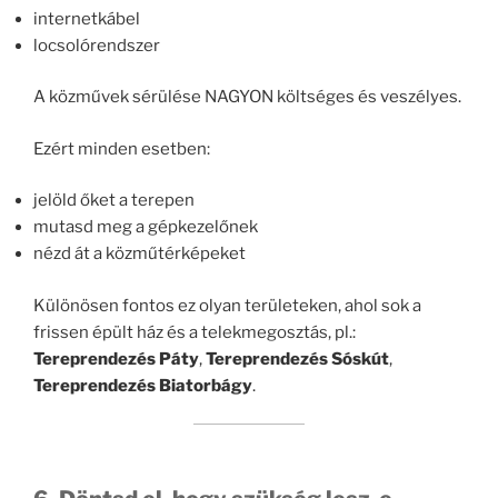
internetkábel
locsolórendszer
A közművek sérülése NAGYON költséges és veszélyes.
Ezért minden esetben:
jelöld őket a terepen
mutasd meg a gépkezelőnek
nézd át a közműtérképeket
Különösen fontos ez olyan területeken, ahol sok a
frissen épült ház és a telekmegosztás, pl.:
Tereprendezés Páty
,
Tereprendezés Sóskút
,
Tereprendezés Biatorbágy
.