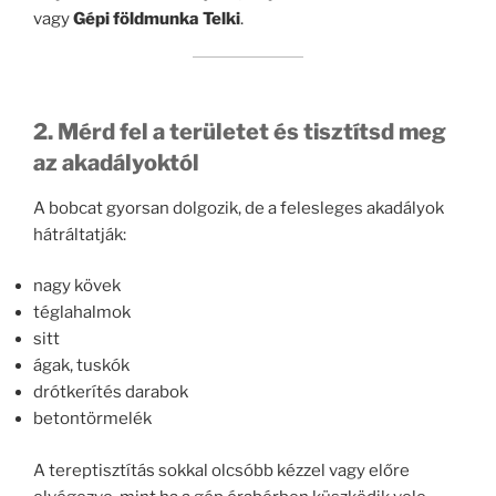
vagy
Gépi földmunka Telki
.
2. Mérd fel a területet és tisztítsd meg
az akadályoktól
A bobcat gyorsan dolgozik, de a felesleges akadályok
hátráltatják:
nagy kövek
téglahalmok
sitt
ágak, tuskók
drótkerítés darabok
betontörmelék
A tereptisztítás sokkal olcsóbb kézzel vagy előre