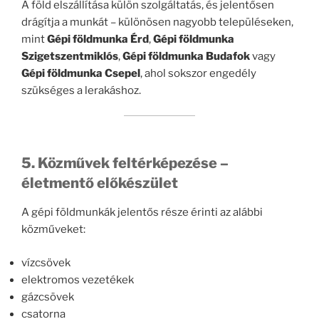
A föld elszállítása külön szolgáltatás, és jelentősen
drágítja a munkát – különösen nagyobb településeken,
mint
Gépi földmunka Érd
,
Gépi földmunka
Szigetszentmiklós
,
Gépi földmunka Budafok
vagy
Gépi földmunka Csepel
, ahol sokszor engedély
szükséges a lerakáshoz.
5. Közművek feltérképezése –
életmentő előkészület
A gépi földmunkák jelentős része érinti az alábbi
közműveket:
vízcsövek
elektromos vezetékek
gázcsövek
csatorna