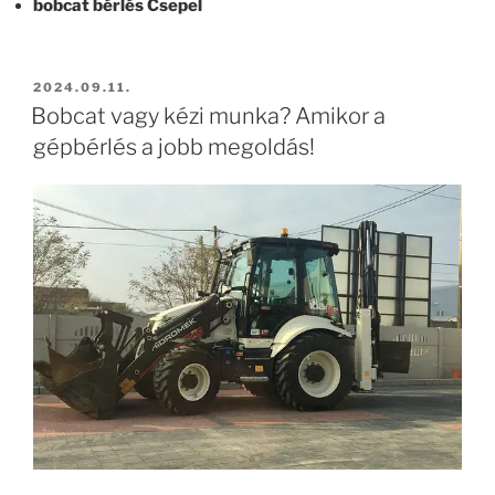
bobcat bérlés Csepel
BEKÜLDVE:
2024.09.11.
Bobcat vagy kézi munka? Amikor a
gépbérlés a jobb megoldás!