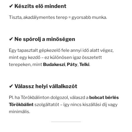
✔ Készíts elő mindent
Tiszta, akadálymentes terep = gyorsabb munka.
✔ Ne spórolj a minőségen
Egy tapasztalt gépkezelő fele annyi idő alatt végez,
mint egy kezdő – ez különösen igaz összetett
terepeken, mint
Budakeszi
,
Páty
,
Telki
.
✔ Válassz helyi vállalkozót
Pl. ha Törökbálinton dolgozol, válaszd a
bobcat bérlés
Törökbálint
szolgáltatót – így nincs kiszállási díj vagy
minimális.