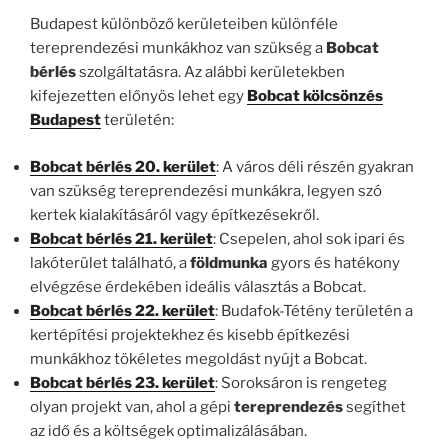
Budapest különböző kerületeiben különféle
tereprendezési munkákhoz van szükség a
Bobcat
bérlés
szolgáltatásra. Az alábbi kerületekben
kifejezetten előnyös lehet egy
Bobcat kölcsönzés
Budapest
területén:
Bobcat bérlés 20. kerület
: A város déli részén gyakran
van szükség tereprendezési munkákra, legyen szó
kertek kialakításáról vagy építkezésekről.
Bobcat bérlés 21. kerület
: Csepelen, ahol sok ipari és
lakóterület található, a
földmunka
gyors és hatékony
elvégzése érdekében ideális választás a Bobcat.
Bobcat bérlés 22. kerület
: Budafok-Tétény területén a
kertépítési projektekhez és kisebb építkezési
munkákhoz tökéletes megoldást nyújt a Bobcat.
Bobcat bérlés 23. kerület
: Soroksáron is rengeteg
olyan projekt van, ahol a gépi
tereprendezés
segíthet
az idő és a költségek optimalizálásában.