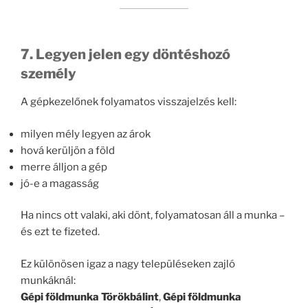
7. Legyen jelen egy döntéshozó
személy
A gépkezelőnek folyamatos visszajelzés kell:
milyen mély legyen az árok
hová kerüljön a föld
merre álljon a gép
jó-e a magasság
Ha nincs ott valaki, aki dönt, folyamatosan áll a munka –
és ezt te fizeted.
Ez különösen igaz a nagy településeken zajló
munkáknál:
Gépi földmunka Törökbálint
,
Gépi földmunka