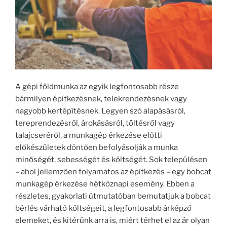
A gépi földmunka az egyik legfontosabb része
bármilyen építkezésnek, telekrendezésnek vagy
nagyobb kertépítésnek. Legyen szó alapásásról,
tereprendezésről, árokásásról, töltésről vagy
talajcseréről, a munkagép érkezése előtti
előkészületek döntően befolyásolják a munka
minőségét, sebességét és költségét. Sok településen
– ahol jellemzően folyamatos az építkezés – egy bobcat
munkagép érkezése hétköznapi esemény. Ebben a
részletes, gyakorlati útmutatóban bemutatjuk a bobcat
bérlés várható költségeit, a legfontosabb árképző
elemeket, és kitérünk arra is, miért térhet el az ár olyan