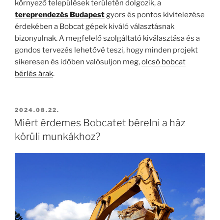
környező települések területén dolgozik, a
tereprendezés Budapest
gyors és pontos kivitelezése
érdekében a Bobcat gépek kiváló választásnak
bizonyulnak. A megfelelő szolgáltató kiválasztása és a
gondos tervezés lehetővé teszi, hogy minden projekt
sikeresen és időben valósuljon meg,
olcsó bobcat
bérlés árak
.
BEKÜLDVE:
2024.08.22.
Miért érdemes Bobcatet bérelni a ház
körüli munkákhoz?