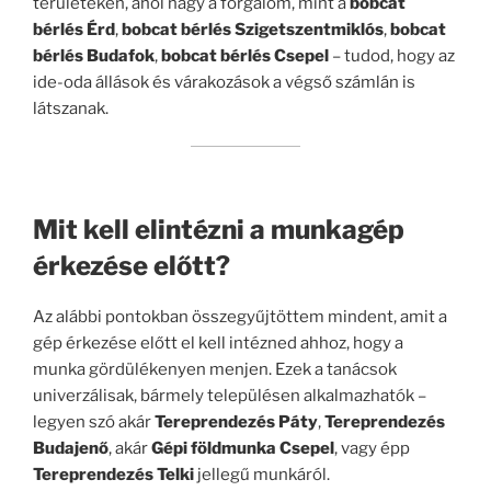
területeken, ahol nagy a forgalom, mint a
bobcat
bérlés Érd
,
bobcat bérlés Szigetszentmiklós
,
bobcat
bérlés Budafok
,
bobcat bérlés Csepel
– tudod, hogy az
ide-oda állások és várakozások a végső számlán is
látszanak.
Mit kell elintézni a munkagép
érkezése előtt?
Az alábbi pontokban összegyűjtöttem mindent, amit a
gép érkezése előtt el kell intézned ahhoz, hogy a
munka gördülékenyen menjen. Ezek a tanácsok
univerzálisak, bármely településen alkalmazhatók –
legyen szó akár
Tereprendezés Páty
,
Tereprendezés
Budajenő
, akár
Gépi földmunka Csepel
, vagy épp
Tereprendezés Telki
jellegű munkáról.