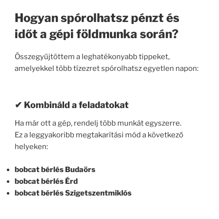
Hogyan spórolhatsz pénzt és
időt a gépi földmunka során?
Összegyűjtöttem a leghatékonyabb tippeket,
amelyekkel több tízezret spórolhatsz egyetlen napon:
✔ Kombináld a feladatokat
Ha már ott a gép, rendelj több munkát egyszerre.
Ez a leggyakoribb megtakarítási mód a következő
helyeken:
bobcat bérlés Budaörs
bobcat bérlés Érd
bobcat bérlés Szigetszentmiklós