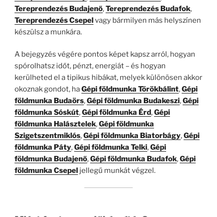
Tereprendezés Budajenő
,
Tereprendezés Budafok
,
Tereprendezés Csepel
vagy bármilyen más helyszínen
készülsz a munkára.
A bejegyzés végére pontos képet kapsz arról, hogyan
spórolhatsz időt, pénzt, energiát – és hogyan
kerülheted el a tipikus hibákat, melyek különösen akkor
okoznak gondot, ha
Gépi földmunka Törökbálint
,
Gépi
földmunka Budaörs
,
Gépi földmunka Budakeszi
,
Gépi
földmunka Sóskút
,
Gépi földmunka Érd
,
Gépi
földmunka Halásztelek
,
Gépi földmunka
Szigetszentmiklós
,
Gépi földmunka Biatorbágy
,
Gépi
földmunka Páty
,
Gépi földmunka Telki
,
Gépi
földmunka Budajenő
,
Gépi földmunka Budafok
,
Gépi
földmunka Csepel
jellegű munkát végzel.