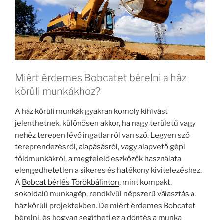
Miért érdemes Bobcatet bérelni a ház
körüli munkákhoz?
A ház körüli munkák gyakran komoly kihívást
jelenthetnek, különösen akkor, ha nagy területű vagy
nehéz terepen lévő ingatlanról van szó. Legyen szó
tereprendezésről,
alapásásról
, vagy alapvető gépi
földmunkákról, a megfelelő eszközök használata
elengedhetetlen a sikeres és hatékony kivitelezéshez.
A
Bobcat bérlés Törökbálinton
, mint kompakt,
sokoldalú munkagép, rendkívül népszerű választás a
ház körüli projektekben. De miért érdemes Bobcatet
bérelni, és hogyan segítheti ez a döntés a munka