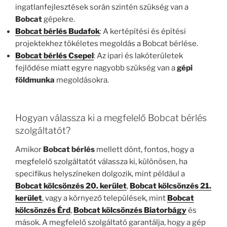
ingatlanfejlesztések során szintén szükség van a
Bobcat
gépekre.
Bobcat bérlés Budafok
: A kertépítési és építési
projektekhez tökéletes megoldás a Bobcat bérlése.
Bobcat bérlés Csepel
: Az ipari és lakóterületek
fejlődése miatt egyre nagyobb szükség van a
gépi
földmunka
megoldásokra.
Hogyan válassza ki a megfelelő Bobcat bérlés
szolgáltatót?
Amikor
Bobcat bérlés
mellett dönt, fontos, hogy a
megfelelő szolgáltatót válassza ki, különösen, ha
specifikus helyszíneken dolgozik, mint például a
Bobcat kölcsönzés 20. kerület
,
Bobcat kölcsönzés 21.
kerület
, vagy a környező települések, mint
Bobcat
kölcsönzés Érd
,
Bobcat kölcsönzés Biatorbágy
és
mások. A megfelelő szolgáltató garantálja, hogy a gép