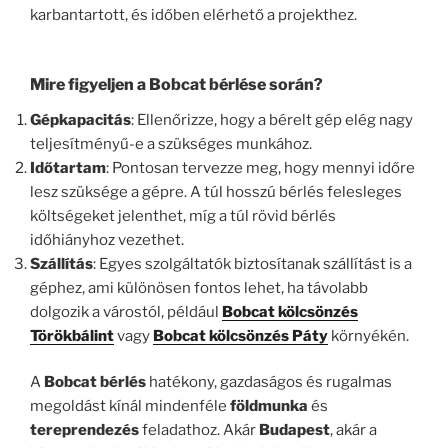
karbantartott, és időben elérhető a projekthez.
Mire figyeljen a Bobcat bérlése során?
Gépkapacitás
: Ellenőrizze, hogy a bérelt gép elég nagy
teljesítményű-e a szükséges munkához.
Időtartam
: Pontosan tervezze meg, hogy mennyi időre
lesz szüksége a gépre. A túl hosszú bérlés felesleges
költségeket jelenthet, míg a túl rövid bérlés
időhiányhoz vezethet.
Szállítás
: Egyes szolgáltatók biztosítanak szállítást is a
géphez, ami különösen fontos lehet, ha távolabb
dolgozik a várostól, például
Bobcat kölcsönzés
Törökbálint
vagy
Bobcat kölcsönzés Páty
környékén.
A
Bobcat bérlés
hatékony, gazdaságos és rugalmas
megoldást kínál mindenféle
földmunka
és
tereprendezés
feladathoz. Akár
Budapest
, akár a