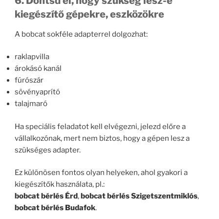
6. Döntsd el, hogy szükség lesz-e
kiegészítő gépekre, eszközökre
A bobcat sokféle adapterrel dolgozhat:
raklapvilla
árokásó kanál
fúrószár
sövényaprító
talajmaró
Ha speciális feladatot kell elvégezni, jelezd előre a
vállalkozónak, mert nem biztos, hogy a gépen lesz a
szükséges adapter.
Ez különösen fontos olyan helyeken, ahol gyakori a
kiegészítők használata, pl.:
bobcat bérlés Érd
,
bobcat bérlés Szigetszentmiklós
,
bobcat bérlés Budafok
.