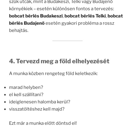
szűk utcák, mint a Budakeszi, Telki vagy Budajenő
környékiek – esetén különösen fontos a tervezés:
bobcat bérlés Budakeszi
,
bobcat bérlés Telki
,
bobcat
bérlés Budajenő
esetén gyakori probléma a rossz
behajtás.
4. Tervezd meg a föld elhelyezését
A munka közben rengeteg föld keletkezik:
marad helyben?
el kell szállítani?
ideiglenesen halomba kerül?
visszatöltéshez kell majd?
Ezt már a munka előtt döntsd el!