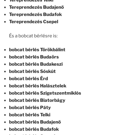
Tereprendezés Telki
Tereprendezés Budajenő
Tereprendezés Budafok
Tereprendezés Csepel
És a bobcat bérlésre is:
bobcat bérlés Törökbálint
bobcat bérlés Budaörs
bobcat bérlés Budakeszi
bobcat bérlés Sóskút
bobcat bérlés Érd
bobcat bérlés Halásztelek
bobcat bérlés Szigetszentmiklós
bobcat bérlés Biatorbágy
bobcat bérlés Páty
bobcat bérlés Telki
bobcat bérlés Budajenő
bobcat bérlés Budafok