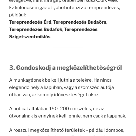
elvégezve, mint ha a gép órabérben küszködik vele.
Ez különösen igaz ott, ahol intenzív a tereprendezés,
például:
Tereprendezés Érd
,
Tereprendezés Budaörs
,
Tereprendezés Budafok
,
Tereprendezés
Szigetszentmiklós
.
3. Gondoskodj a megközelíthetőségről
A munkagépnek be kell jutnia a telekre. Ha nincs
elegendő hely a kapuban, vagy a szomszéd autója
útban van, az komoly időveszteséget okoz.
A bobcat általában 150–200 cm széles, de az
útvonalnak is ennyinek kell lennie, nem csak a kapunak.
A rosszul megközelíthető területek – például dombos,