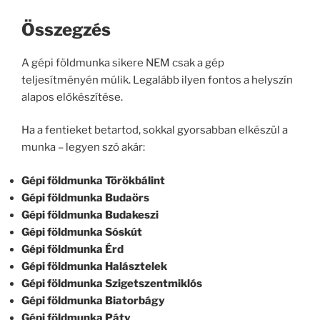
Összegzés
A gépi földmunka sikere NEM csak a gép
teljesítményén múlik. Legalább ilyen fontos a helyszín
alapos előkészítése.
Ha a fentieket betartod, sokkal gyorsabban elkészül a
munka – legyen szó akár:
Gépi földmunka Törökbálint
Gépi földmunka Budaörs
Gépi földmunka Budakeszi
Gépi földmunka Sóskút
Gépi földmunka Érd
Gépi földmunka Halásztelek
Gépi földmunka Szigetszentmiklós
Gépi földmunka Biatorbágy
Gépi földmunka Páty