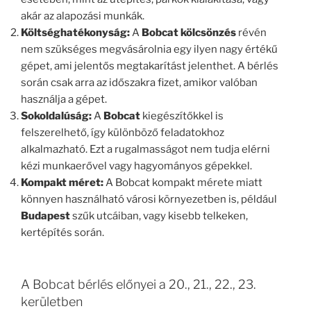
akár az alapozási munkák.
Költséghatékonyság:
A
Bobcat kölcsönzés
révén
nem szükséges megvásárolnia egy ilyen nagy értékű
gépet, ami jelentős megtakarítást jelenthet. A bérlés
során csak arra az időszakra fizet, amikor valóban
használja a gépet.
Sokoldalúság:
A
Bobcat
kiegészítőkkel is
felszerelhető, így különböző feladatokhoz
alkalmazható. Ezt a rugalmasságot nem tudja elérni
kézi munkaerővel vagy hagyományos gépekkel.
Kompakt méret:
A Bobcat kompakt mérete miatt
könnyen használható városi környezetben is, például
Budapest
szűk utcáiban, vagy kisebb telkeken,
kertépítés során.
A Bobcat bérlés előnyei a 20., 21., 22., 23.
kerületben