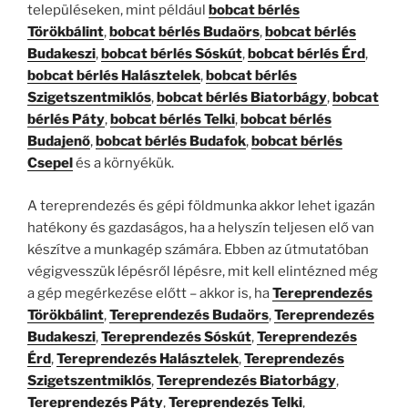
településeken, mint például
bobcat bérlés
Törökbálint
,
bobcat bérlés Budaörs
,
bobcat bérlés
Budakeszi
,
bobcat bérlés Sóskút
,
bobcat bérlés Érd
,
bobcat bérlés Halásztelek
,
bobcat bérlés
Szigetszentmiklós
,
bobcat bérlés Biatorbágy
,
bobcat
bérlés Páty
,
bobcat bérlés Telki
,
bobcat bérlés
Budajenő
,
bobcat bérlés Budafok
,
bobcat bérlés
Csepel
és a környékük.
A tereprendezés és gépi földmunka akkor lehet igazán
hatékony és gazdaságos, ha a helyszín teljesen elő van
készítve a munkagép számára. Ebben az útmutatóban
végigvesszük lépésről lépésre, mit kell elintézned még
a gép megérkezése előtt – akkor is, ha
Tereprendezés
Törökbálint
,
Tereprendezés Budaörs
,
Tereprendezés
Budakeszi
,
Tereprendezés Sóskút
,
Tereprendezés
Érd
,
Tereprendezés Halásztelek
,
Tereprendezés
Szigetszentmiklós
,
Tereprendezés Biatorbágy
,
Tereprendezés Páty
,
Tereprendezés Telki
,