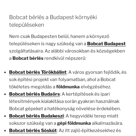
Bobcat bérlés a Budapest környéki
településeken
Nem csak Budapesten belül, hanem a környező
településeken is nagy szükség van a
Bobcat Budapest
szolgáltatásaira. Az alábbi városokban és községekben
a
Bobcat bérlés
rendkívül népszerű:
Bobcat bérlés Törökbálint
: A város gyorsan fejlődik, és
sok építési projekt van folyamatban, ahol a Bobcat
tökéletes megoldás a
földmunka
elvégzéséhez.
Bobcat bérlés Budaörs
: A kertépítések és ipari
létesítmények kialakítása során gyakran használnak
Bobcat gépeket a hatékonyság növelése érdekében.
Bobcat bérlés Budakeszi
: A hegyvidéki terep miatt
sokszor szükség van a
gépi földmunka
alkalmazására.
Bobcat bérlés Sóskút
: Az itt zajló építkezésekhez és