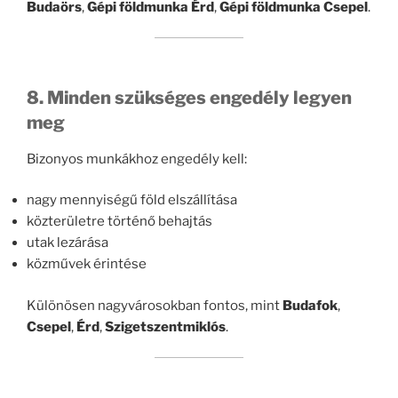
Budaörs
,
Gépi földmunka Érd
,
Gépi földmunka Csepel
.
8. Minden szükséges engedély legyen
meg
Bizonyos munkákhoz engedély kell:
nagy mennyiségű föld elszállítása
közterületre történő behajtás
utak lezárása
közművek érintése
Különösen nagyvárosokban fontos, mint
Budafok
,
Csepel
,
Érd
,
Szigetszentmiklós
.