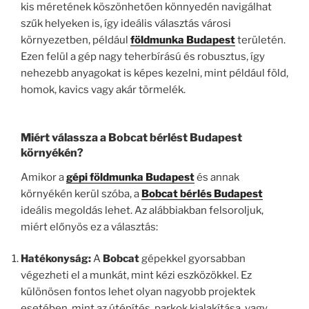
kis méretének köszönhetően könnyedén navigálhat
szűk helyeken is, így ideális választás városi
környezetben, például
földmunka Budapest
területén.
Ezen felül a gép nagy teherbírású és robusztus, így
nehezebb anyagokat is képes kezelni, mint például föld,
homok, kavics vagy akár törmelék.
Miért válassza a Bobcat bérlést Budapest
környékén?
Amikor a
gépi földmunka Budapest
és annak
környékén kerül szóba, a
Bobcat bérlés Budapest
ideális megoldás lehet. Az alábbiakban felsoroljuk,
miért előnyös ez a választás:
Hatékonyság:
A
Bobcat
gépekkel gyorsabban
végezheti el a munkát, mint kézi eszközökkel. Ez
különösen fontos lehet olyan nagyobb projektek
esetében, mint az útépítés, parkok kialakítása, vagy