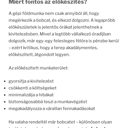
Miért fontos az előkészítés?
A gépi földmunka nem csak annyiból áll, hogy
megérkezik a bobcat, és elkezd dolgozni. A legapróbb
előkészületek is jelentős órákat jelenthetnek a
kivitelezésben. Mivel a legtöbb vállalkozó óradíjban
dolgozik, már egy-egy felesleges félóra is pénzbe kerül
– ezért kritikus, hogy a terep akadálymentes,
előkészített, átgondolt legyen.
Az előkészített munkaterület:
gyorsítja a kivitelezést
csökkenti a költségeket
minimalizálja a hibákat
biztonságosabbá teszi a munkavégzést
megakadályozza a váratlan fennakadásokat
Ha valaha rendeltél már bobcatet – különösen olyan