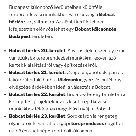
Budapest különböző kerületeiben különféle
tereprendezési munkákhoz van szükség a
Bobcat
bérlés
szolgáltatásra. Az alábbi kerületekben
kifejezetten előnyös lehet egy
Bobcat kölcsönzés
Budapest
területén:
Bobcat bérlés 20. kerület
: A város déli részén gyakran
van szükség tereprendezési munkákra, legyen szó
kertek kialakításáról vagy építkezésekről.
Bobcat bérlés 21. kerület
: Csepelen, ahol sok ipari és
lakóterület található, a
földmunka
gyors és hatékony
elvégzése érdekében ideális választás a Bobcat.
Bobcat bérlés 22. kerület
: Budafok-Tétény területén a
kertépítési projektekhez és kisebb építkezési
munkákhoz tökéletes megoldást nyújt a Bobcat.
Bobcat bérlés 23. kerület
: Soroksáron is rengeteg
olyan projekt van, ahol a gépi
tereprendezés
segíthet
az idő és a költségek optimalizálásában.