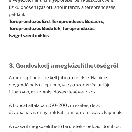
elvégezve, mint ha a gép órabérben küszködik vele.
Ez különösen igaz ott, ahol intenzív a tereprendezés,
például:
Tereprendezés Érd
,
Tereprendezés Budaörs
,
Tereprendezés Budafok
,
Tereprendezés
Szigetszentmiklós
.
3. Gondoskodj a megközelíthetőségről
A munkagépnek be kell jutnia a telekre. Ha nincs
elegendő hely a kapuban, vagy a szomszéd autója
útban van, az komoly időveszteséget okoz.
A bobcat általában 150–200 cm széles, de az
útvonalnak is ennyinek kell lennie, nem csak a kapunak.
A rosszul megközelíthető területek – például dombos,