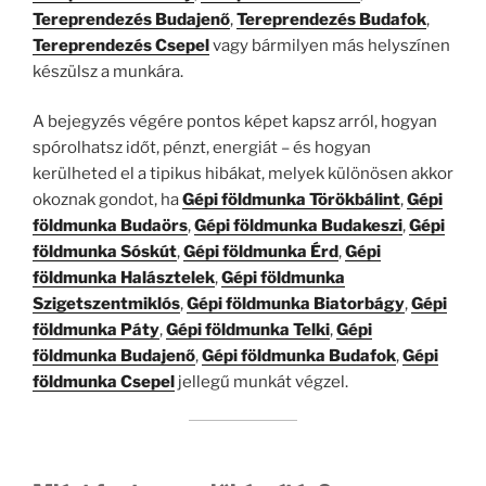
Tereprendezés Budajenő
,
Tereprendezés Budafok
,
Tereprendezés Csepel
vagy bármilyen más helyszínen
készülsz a munkára.
A bejegyzés végére pontos képet kapsz arról, hogyan
spórolhatsz időt, pénzt, energiát – és hogyan
kerülheted el a tipikus hibákat, melyek különösen akkor
okoznak gondot, ha
Gépi földmunka Törökbálint
,
Gépi
földmunka Budaörs
,
Gépi földmunka Budakeszi
,
Gépi
földmunka Sóskút
,
Gépi földmunka Érd
,
Gépi
földmunka Halásztelek
,
Gépi földmunka
Szigetszentmiklós
,
Gépi földmunka Biatorbágy
,
Gépi
földmunka Páty
,
Gépi földmunka Telki
,
Gépi
földmunka Budajenő
,
Gépi földmunka Budafok
,
Gépi
földmunka Csepel
jellegű munkát végzel.