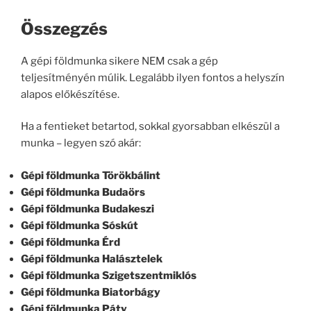
Összegzés
A gépi földmunka sikere NEM csak a gép
teljesítményén múlik. Legalább ilyen fontos a helyszín
alapos előkészítése.
Ha a fentieket betartod, sokkal gyorsabban elkészül a
munka – legyen szó akár:
Gépi földmunka Törökbálint
Gépi földmunka Budaörs
Gépi földmunka Budakeszi
Gépi földmunka Sóskút
Gépi földmunka Érd
Gépi földmunka Halásztelek
Gépi földmunka Szigetszentmiklós
Gépi földmunka Biatorbágy
Gépi földmunka Páty