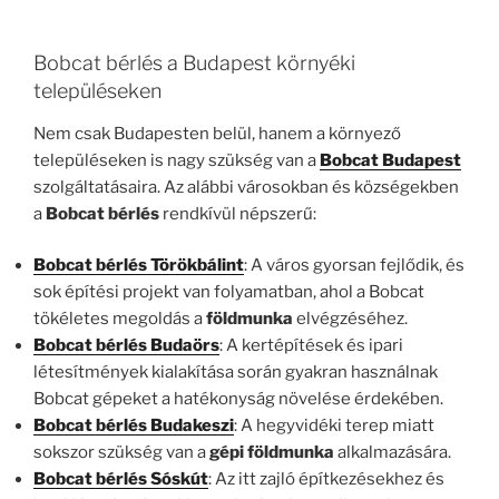
Bobcat bérlés a Budapest környéki
településeken
Nem csak Budapesten belül, hanem a környező
településeken is nagy szükség van a
Bobcat Budapest
szolgáltatásaira. Az alábbi városokban és községekben
a
Bobcat bérlés
rendkívül népszerű:
Bobcat bérlés Törökbálint
: A város gyorsan fejlődik, és
sok építési projekt van folyamatban, ahol a Bobcat
tökéletes megoldás a
földmunka
elvégzéséhez.
Bobcat bérlés Budaörs
: A kertépítések és ipari
létesítmények kialakítása során gyakran használnak
Bobcat gépeket a hatékonyság növelése érdekében.
Bobcat bérlés Budakeszi
: A hegyvidéki terep miatt
sokszor szükség van a
gépi földmunka
alkalmazására.
Bobcat bérlés Sóskút
: Az itt zajló építkezésekhez és