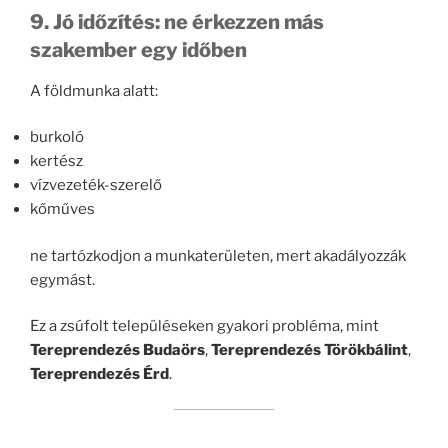
9. Jó időzítés: ne érkezzen más
szakember egy időben
A földmunka alatt:
burkoló
kertész
vízvezeték-szerelő
kőműves
ne tartózkodjon a munkaterületen, mert akadályozzák
egymást.
Ez a zsúfolt településeken gyakori probléma, mint
Tereprendezés Budaörs
,
Tereprendezés Törökbálint
,
Tereprendezés Érd
.