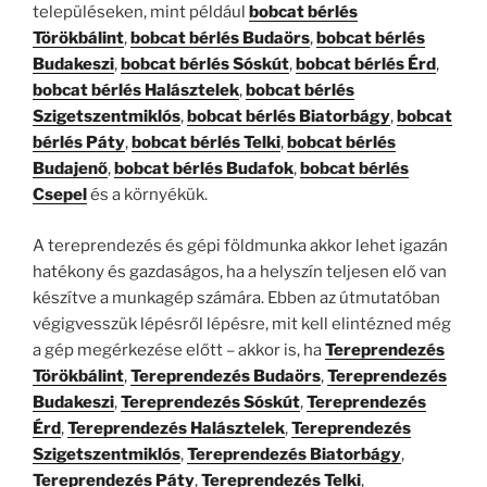
településeken, mint például
bobcat bérlés
Törökbálint
,
bobcat bérlés Budaörs
,
bobcat bérlés
Budakeszi
,
bobcat bérlés Sóskút
,
bobcat bérlés Érd
,
bobcat bérlés Halásztelek
,
bobcat bérlés
Szigetszentmiklós
,
bobcat bérlés Biatorbágy
,
bobcat
bérlés Páty
,
bobcat bérlés Telki
,
bobcat bérlés
Budajenő
,
bobcat bérlés Budafok
,
bobcat bérlés
Csepel
és a környékük.
A tereprendezés és gépi földmunka akkor lehet igazán
hatékony és gazdaságos, ha a helyszín teljesen elő van
készítve a munkagép számára. Ebben az útmutatóban
végigvesszük lépésről lépésre, mit kell elintézned még
a gép megérkezése előtt – akkor is, ha
Tereprendezés
Törökbálint
,
Tereprendezés Budaörs
,
Tereprendezés
Budakeszi
,
Tereprendezés Sóskút
,
Tereprendezés
Érd
,
Tereprendezés Halásztelek
,
Tereprendezés
Szigetszentmiklós
,
Tereprendezés Biatorbágy
,
Tereprendezés Páty
,
Tereprendezés Telki
,