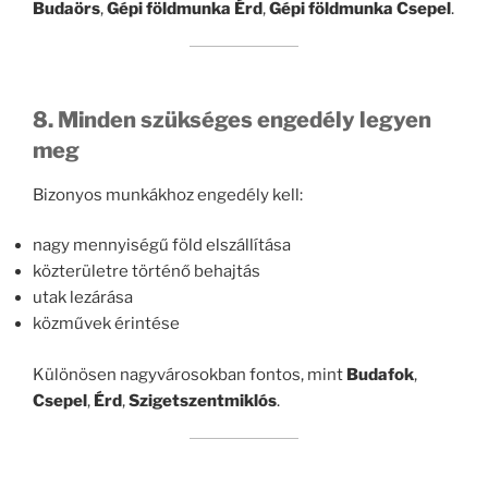
Budaörs
,
Gépi földmunka Érd
,
Gépi földmunka Csepel
.
8. Minden szükséges engedély legyen
meg
Bizonyos munkákhoz engedély kell:
nagy mennyiségű föld elszállítása
közterületre történő behajtás
utak lezárása
közművek érintése
Különösen nagyvárosokban fontos, mint
Budafok
,
Csepel
,
Érd
,
Szigetszentmiklós
.