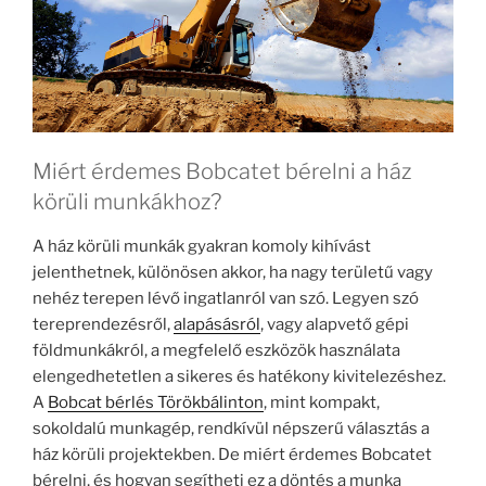
Miért érdemes Bobcatet bérelni a ház
körüli munkákhoz?
A ház körüli munkák gyakran komoly kihívást
jelenthetnek, különösen akkor, ha nagy területű vagy
nehéz terepen lévő ingatlanról van szó. Legyen szó
tereprendezésről,
alapásásról
, vagy alapvető gépi
földmunkákról, a megfelelő eszközök használata
elengedhetetlen a sikeres és hatékony kivitelezéshez.
A
Bobcat bérlés Törökbálinton
, mint kompakt,
sokoldalú munkagép, rendkívül népszerű választás a
ház körüli projektekben. De miért érdemes Bobcatet
bérelni, és hogyan segítheti ez a döntés a munka