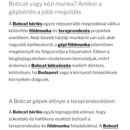
Bobcat vagy kézi munka? Amikor a
gépbérlés a jobb megoldás
A
Bobcat bérlés
egyre népszerűbb megoldássá válik a
különféle
földmunka
és
tereprendezés
projektek
esetében. Akár kisebb háztáji munkáról van szó, akár
nagyobb építkezésről, a
gépi földmunka
jelentősen
megkönnyíti és felgyorsítja a folyamatot. Ebben a
blogbejegyzésben részletesen bemutatjuk, miért
érdemes a
Bobcat kölcsönzés
mellett dönteni,
különösen, ha
Budapest
vagy a környező települések
környékén dolgozik.
A Bobcat gépek előnyei a tereprendezésben
A
Bobcat bérlés
egyik legnagyobb előnye, hogy
sokoldalú és hatékony eszközt biztosít a
tereprendezési és
földmunka
feladatokhoz. A
Bobcat