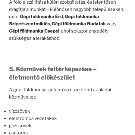
A föld elszállítása külön szolgáltatás, és jelentősen
drágítja a munkát – különösen nagyobb településeken,
mint
Gépi földmunka Érd
,
Gépi földmunka
Szigetszentmiklós
,
Gépi földmunka Budafok
vagy
Gépi földmunka Csepel
, ahol sokszor engedély
szükséges a lerakáshoz.
5. Közművek feltérképezése –
életmentő előkészület
A gépi földmunkák jelentős része érinti az alábbi
közműveket:
vízcsövek
elektromos vezetékek
gázcsövek
csatorna