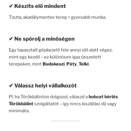
✔ Készíts elő mindent
Tiszta, akadálymentes terep = gyorsabb munka.
✔ Ne spórolj a minőségen
Egy tapasztalt gépkezelő fele annyi idő alatt végez,
mint egy kezdő – ez különösen igaz összetett
terepeken, mint
Budakeszi
,
Páty
,
Telki
.
✔ Válassz helyi vállalkozót
Pl. ha Törökbálinton dolgozol, válaszd a
bobcat bérlés
Törökbálint
szolgáltatót – így nincs kiszállási díj vagy
minimális.