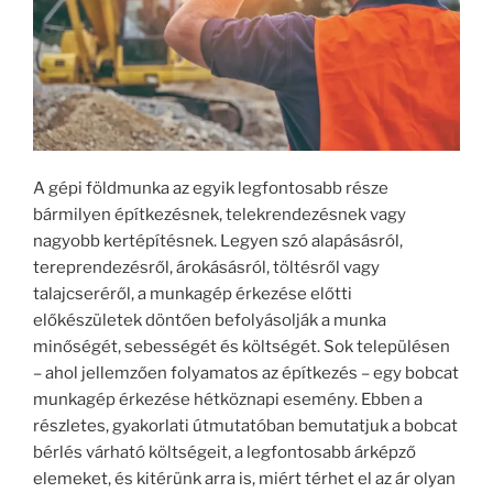
A gépi földmunka az egyik legfontosabb része
bármilyen építkezésnek, telekrendezésnek vagy
nagyobb kertépítésnek. Legyen szó alapásásról,
tereprendezésről, árokásásról, töltésről vagy
talajcseréről, a munkagép érkezése előtti
előkészületek döntően befolyásolják a munka
minőségét, sebességét és költségét. Sok településen
– ahol jellemzően folyamatos az építkezés – egy bobcat
munkagép érkezése hétköznapi esemény. Ebben a
részletes, gyakorlati útmutatóban bemutatjuk a bobcat
bérlés várható költségeit, a legfontosabb árképző
elemeket, és kitérünk arra is, miért térhet el az ár olyan