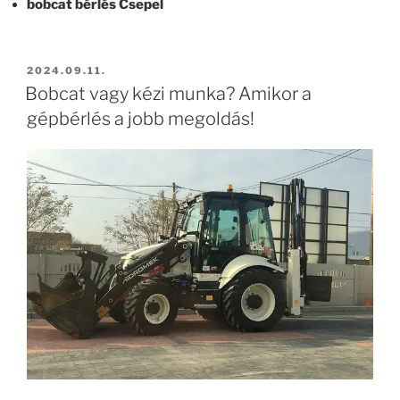
bobcat bérlés Csepel
BEKÜLDVE:
2024.09.11.
Bobcat vagy kézi munka? Amikor a
gépbérlés a jobb megoldás!