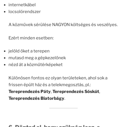
internetkábel
locsolórendszer
A közművek sérülése NAGYON költséges és veszélyes.
Ezért minden esetben:
jelöld őket a terepen
mutasd meg a gépkezelőnek
nézd át a közműtérképeket
Különösen fontos ez olyan területeken, ahol sok a
frissen épült ház és a telekmegosztás, pl.:
Tereprendezés Páty
,
Tereprendezés Sóskút
,
Tereprendezés Biatorbágy
.