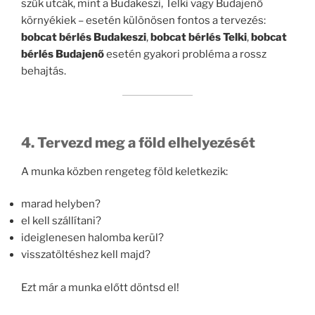
szűk utcák, mint a Budakeszi, Telki vagy Budajenő
környékiek – esetén különösen fontos a tervezés:
bobcat bérlés Budakeszi
,
bobcat bérlés Telki
,
bobcat
bérlés Budajenő
esetén gyakori probléma a rossz
behajtás.
4. Tervezd meg a föld elhelyezését
A munka közben rengeteg föld keletkezik:
marad helyben?
el kell szállítani?
ideiglenesen halomba kerül?
visszatöltéshez kell majd?
Ezt már a munka előtt döntsd el!