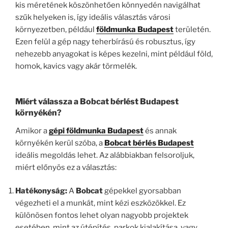
kis méretének köszönhetően könnyedén navigálhat
szűk helyeken is, így ideális választás városi
környezetben, például
földmunka Budapest
területén.
Ezen felül a gép nagy teherbírású és robusztus, így
nehezebb anyagokat is képes kezelni, mint például föld,
homok, kavics vagy akár törmelék.
Miért válassza a Bobcat bérlést Budapest
környékén?
Amikor a
gépi földmunka Budapest
és annak
környékén kerül szóba, a
Bobcat bérlés Budapest
ideális megoldás lehet. Az alábbiakban felsoroljuk,
miért előnyös ez a választás:
Hatékonyság:
A
Bobcat
gépekkel gyorsabban
végezheti el a munkát, mint kézi eszközökkel. Ez
különösen fontos lehet olyan nagyobb projektek
esetében, mint az útépítés, parkok kialakítása, vagy