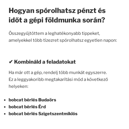
Hogyan spórolhatsz pénzt és
időt a gépi földmunka során?
Összegyűjtöttem a leghatékonyabb tippeket,
amelyekkel több tízezret spórolhatsz egyetlen napon:
✔ Kombináld a feladatokat
Ha már ott a gép, rendelj több munkát egyszerre.
Ez a leggyakoribb megtakarítási mód a következő
helyeken:
bobcat bérlés Budaörs
bobcat bérlés Érd
bobcat bérlés Szigetszentmiklós