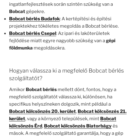
ingatlanfejlesztések során szintén szükség van a
Bobcat
gépekre.
Bobcat bérlés Budafok
: A kertépítési és építési
projektekhez tökéletes megoldás a Bobcat bérlése.
Bobcat bérlés Csepel
: Az ipari és lakóterületek
fejlődése miatt egyre nagyobb szükség van a
gépi
földmunka
megoldásokra.
Hogyan válassza ki a megfelelő Bobcat bérlés
szolgáltatót?
Amikor
Bobcat bérlés
mellett dönt, fontos, hogy a
megfelelő szolgáltatót válassza ki, különösen, ha
specifikus helyszíneken dolgozik, mint például a
Bobcat kölcsönzés 20. kerület
,
Bobcat kölcsönzés 21.
kerület
, vagy a környező települések, mint
Bobcat
kölcsönzés Érd
,
Bobcat kölcsönzés Biatorbágy
és
mások. A megfelelő szolgáltató garantálja, hogy a gép