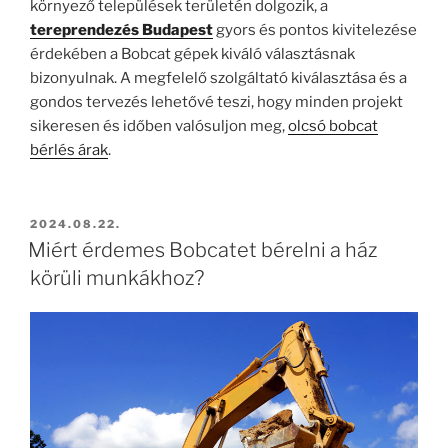
környező települések területén dolgozik, a
tereprendezés Budapest
gyors és pontos kivitelezése
érdekében a Bobcat gépek kiváló választásnak
bizonyulnak. A megfelelő szolgáltató kiválasztása és a
gondos tervezés lehetővé teszi, hogy minden projekt
sikeresen és időben valósuljon meg,
olcsó bobcat
bérlés árak
.
BEKÜLDVE:
2024.08.22.
Miért érdemes Bobcatet bérelni a ház
körüli munkákhoz?