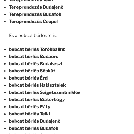
Tereprendezés Telki
Tereprendezés Budajenő
Tereprendezés Budafok
Tereprendezés Csepel
És a bobcat bérlésre is:
bobcat bérlés Törökbálint
bobcat bérlés Budaörs
bobcat bérlés Budakeszi
bobcat bérlés Sóskút
bobcat bérlés Érd
bobcat bérlés Halásztelek
bobcat bérlés Szigetszentmiklós
bobcat bérlés Biatorbágy
bobcat bérlés Páty
bobcat bérlés Telki
bobcat bérlés Budajenő
bobcat bérlés Budafok