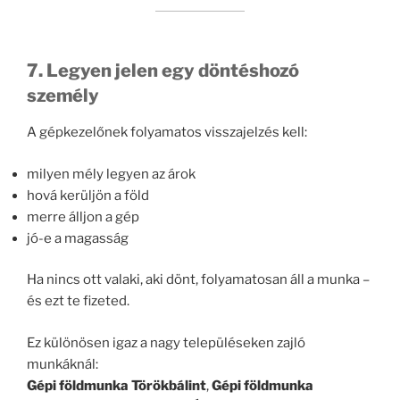
7. Legyen jelen egy döntéshozó
személy
A gépkezelőnek folyamatos visszajelzés kell:
milyen mély legyen az árok
hová kerüljön a föld
merre álljon a gép
jó-e a magasság
Ha nincs ott valaki, aki dönt, folyamatosan áll a munka –
és ezt te fizeted.
Ez különösen igaz a nagy településeken zajló
munkáknál:
Gépi földmunka Törökbálint
,
Gépi földmunka