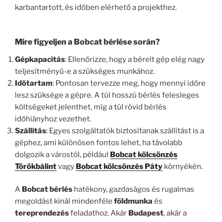
karbantartott, és időben elérhető a projekthez.
Mire figyeljen a Bobcat bérlése során?
Gépkapacitás
: Ellenőrizze, hogy a bérelt gép elég nagy
teljesítményű-e a szükséges munkához.
Időtartam
: Pontosan tervezze meg, hogy mennyi időre
lesz szüksége a gépre. A túl hosszú bérlés felesleges
költségeket jelenthet, míg a túl rövid bérlés
időhiányhoz vezethet.
Szállítás
: Egyes szolgáltatók biztosítanak szállítást is a
géphez, ami különösen fontos lehet, ha távolabb
dolgozik a várostól, például
Bobcat kölcsönzés
Törökbálint
vagy
Bobcat kölcsönzés Páty
környékén.
A
Bobcat bérlés
hatékony, gazdaságos és rugalmas
megoldást kínál mindenféle
földmunka
és
tereprendezés
feladathoz. Akár
Budapest
, akár a