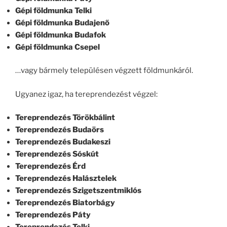
Gépi földmunka Telki
Gépi földmunka Budajenő
Gépi földmunka Budafok
Gépi földmunka Csepel
…vagy bármely településen végzett földmunkáról.
Ugyanez igaz, ha tereprendezést végzel:
Tereprendezés Törökbálint
Tereprendezés Budaörs
Tereprendezés Budakeszi
Tereprendezés Sóskút
Tereprendezés Érd
Tereprendezés Halásztelek
Tereprendezés Szigetszentmiklós
Tereprendezés Biatorbágy
Tereprendezés Páty