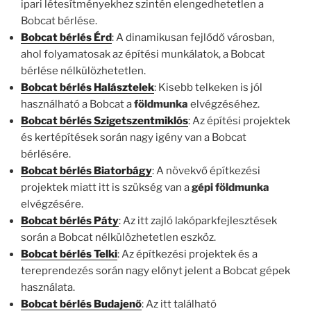
ipari létesítményekhez szintén elengedhetetlen a
Bobcat bérlése.
Bobcat bérlés Érd
: A dinamikusan fejlődő városban,
ahol folyamatosak az építési munkálatok, a Bobcat
bérlése nélkülözhetetlen.
Bobcat bérlés Halásztelek
: Kisebb telkeken is jól
használható a Bobcat a
földmunka
elvégzéséhez.
Bobcat bérlés Szigetszentmiklós
: Az építési projektek
és kertépítések során nagy igény van a Bobcat
bérlésére.
Bobcat bérlés Biatorbágy
: A növekvő építkezési
projektek miatt itt is szükség van a
gépi földmunka
elvégzésére.
Bobcat bérlés Páty
: Az itt zajló lakóparkfejlesztések
során a Bobcat nélkülözhetetlen eszköz.
Bobcat bérlés Telki
: Az építkezési projektek és a
tereprendezés során nagy előnyt jelent a Bobcat gépek
használata.
Bobcat bérlés Budajenő
: Az itt található