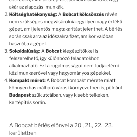
akár az alapozási munkák.
Költséghatékonyság:
A
Bobcat kölcsönzés
révén
nem szükséges megvásárolnia egy ilyen nagy értékű
gépet, ami jelentős megtakarítást jelenthet. A bérlés
során csak arra az időszakra fizet, amikor valóban
használja a gépet.
Sokoldalúság:
A
Bobcat
kiegészítőkkel is
felszerelhető, így különböző feladatokhoz
alkalmazható. Ezt a rugalmasságot nem tudja elérni
kézi munkaerővel vagy hagyományos gépekkel.
Kompakt méret:
A Bobcat kompakt mérete miatt
könnyen használható városi környezetben is, például
Budapest
szűk utcáiban, vagy kisebb telkeken,
kertépítés során.
A Bobcat bérlés előnyei a 20., 21., 22., 23.
kerületben