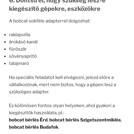
6. Döntsd el, hogy szükség lesz-e
kiegészítő gépekre, eszközökre
A bobcat sokféle adapterrel dolgozhat:
raklapvilla
árokásó kanál
fúrószár
sövényaprító
talajmaró
Ha speciális feladatot kell elvégezni, jelezd előre a
vállalkozónak, mert nem biztos, hogy a gépen lesz a
szükséges adapter.
Ez különösen fontos olyan helyeken, ahol gyakori a
kiegészítők használata, pl.:
bobcat bérlés Érd
,
bobcat bérlés Szigetszentmiklós
,
bobcat bérlés Budafok
.