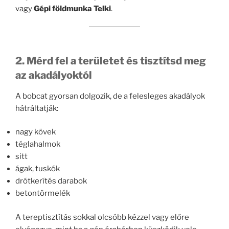
vagy
Gépi földmunka Telki
.
2. Mérd fel a területet és tisztítsd meg
az akadályoktól
A bobcat gyorsan dolgozik, de a felesleges akadályok
hátráltatják:
nagy kövek
téglahalmok
sitt
ágak, tuskók
drótkerítés darabok
betontörmelék
A tereptisztítás sokkal olcsóbb kézzel vagy előre