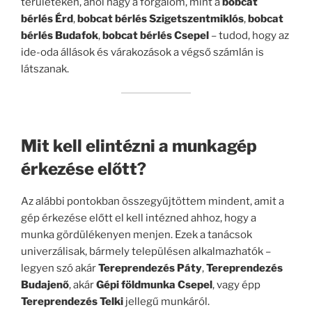
területeken, ahol nagy a forgalom, mint a
bobcat
bérlés Érd
,
bobcat bérlés Szigetszentmiklós
,
bobcat
bérlés Budafok
,
bobcat bérlés Csepel
– tudod, hogy az
ide-oda állások és várakozások a végső számlán is
látszanak.
Mit kell elintézni a munkagép
érkezése előtt?
Az alábbi pontokban összegyűjtöttem mindent, amit a
gép érkezése előtt el kell intézned ahhoz, hogy a
munka gördülékenyen menjen. Ezek a tanácsok
univerzálisak, bármely településen alkalmazhatók –
legyen szó akár
Tereprendezés Páty
,
Tereprendezés
Budajenő
, akár
Gépi földmunka Csepel
, vagy épp
Tereprendezés Telki
jellegű munkáról.