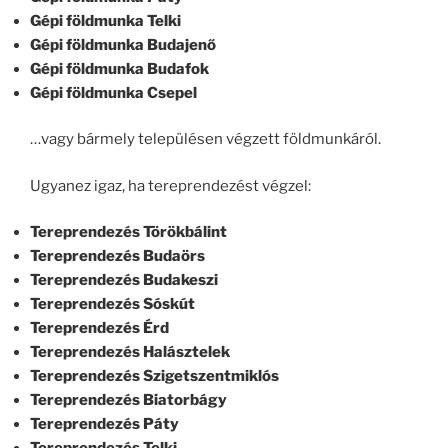
Gépi földmunka Telki
Gépi földmunka Budajenő
Gépi földmunka Budafok
Gépi földmunka Csepel
…vagy bármely településen végzett földmunkáról.
Ugyanez igaz, ha tereprendezést végzel:
Tereprendezés Törökbálint
Tereprendezés Budaörs
Tereprendezés Budakeszi
Tereprendezés Sóskút
Tereprendezés Érd
Tereprendezés Halásztelek
Tereprendezés Szigetszentmiklós
Tereprendezés Biatorbágy
Tereprendezés Páty