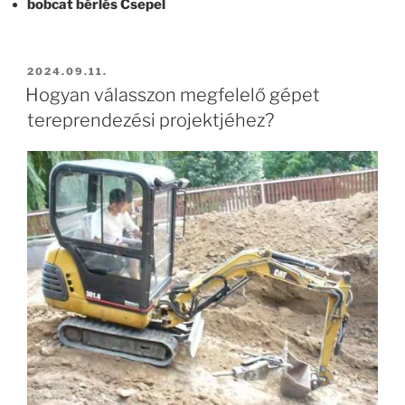
bobcat bérlés Csepel
BEKÜLDVE:
2024.09.11.
Hogyan válasszon megfelelő gépet
tereprendezési projektjéhez?