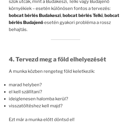
szűk utcák, mint a Budakeszi, Telki vagy Budajenő
környékiek – esetén különösen fontos a tervezés:
bobcat bérlés Budakeszi
,
bobcat bérlés Telki
,
bobcat
bérlés Budajenő
esetén gyakori probléma a rossz
behajtás.
4. Tervezd meg a föld elhelyezését
A munka közben rengeteg föld keletkezik:
marad helyben?
el kell szállítani?
ideiglenesen halomba kerül?
visszatöltéshez kell majd?
Ezt már a munka előtt döntsd el!