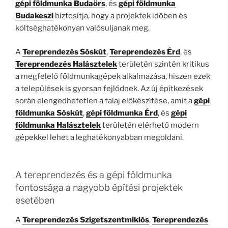
gépi földmunka Budaörs
, és
gépi földmunka
Budakeszi
biztosítja, hogy a projektek időben és
költséghatékonyan valósuljanak meg.
A
Tereprendezés Sóskút
,
Tereprendezés Érd
, és
Tereprendezés Halásztelek
területén szintén kritikus
a megfelelő földmunkagépek alkalmazása, hiszen ezek
a települések is gyorsan fejlődnek. Az új építkezések
során elengedhetetlen a talaj előkészítése, amit a
gépi
földmunka Sóskút
,
gépi földmunka Érd
, és
gépi
földmunka Halásztelek
területén elérhető modern
gépekkel lehet a leghatékonyabban megoldani.
A tereprendezés és a gépi földmunka
fontossága a nagyobb építési projektek
esetében
A
Tereprendezés Szigetszentmiklós
,
Tereprendezés