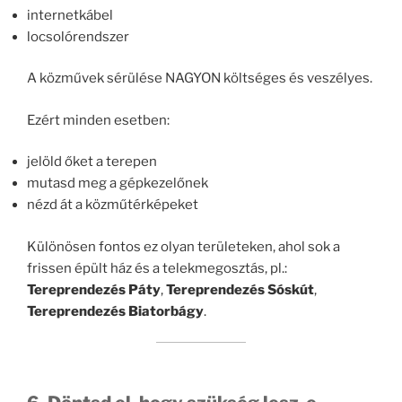
internetkábel
locsolórendszer
A közművek sérülése NAGYON költséges és veszélyes.
Ezért minden esetben:
jelöld őket a terepen
mutasd meg a gépkezelőnek
nézd át a közműtérképeket
Különösen fontos ez olyan területeken, ahol sok a
frissen épült ház és a telekmegosztás, pl.:
Tereprendezés Páty
,
Tereprendezés Sóskút
,
Tereprendezés Biatorbágy
.