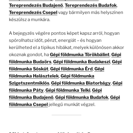
Tereprendezés Budajenő
,
Tereprendezés Budafok
,
Tereprendezés Csepel
vagy bármilyen más helyszínen
készülsz a munkára.
A bejegyzés végére pontos képet kapsz arról, hogyan
spórolhatsz időt, pénzt, energiát – és hogyan
kerülheted el a tipikus hibákat, melyek különösen akkor
okoznak gondot, ha
Gépi földmunka Törökbálint
,
Gépi
földmunka Budaörs
,
Gépi földmunka Budakeszi
,
Gépi
földmunka Sóskút
,
Gépi földmunka Érd
,
Gépi
földmunka Halásztelek
,
Gépi földmunka
Szigetszentmiklós
,
Gépi földmunka Biatorbágy
,
Gépi
földmunka Páty
,
Gépi földmunka Telki
,
Gépi
földmunka Budajenő
,
Gépi földmunka Budafok
,
Gépi
földmunka Csepel
jellegű munkát végzel.