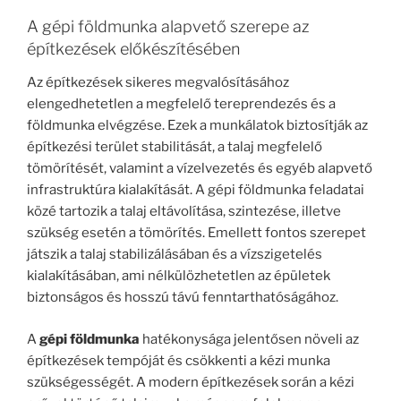
A gépi földmunka alapvető szerepe az
építkezések előkészítésében
Az építkezések sikeres megvalósításához
elengedhetetlen a megfelelő tereprendezés és a
földmunka elvégzése. Ezek a munkálatok biztosítják az
építkezési terület stabilitását, a talaj megfelelő
tömörítését, valamint a vízelvezetés és egyéb alapvető
infrastruktúra kialakítását. A gépi földmunka feladatai
közé tartozik a talaj eltávolítása, szintezése, illetve
szükség esetén a tömörítés. Emellett fontos szerepet
játszik a talaj stabilizálásában és a vízszigetelés
kialakításában, ami nélkülözhetetlen az épületek
biztonságos és hosszú távú fenntarthatóságához.
A
gépi földmunka
hatékonysága jelentősen növeli az
építkezések tempóját és csökkenti a kézi munka
szükségességét. A modern építkezések során a kézi