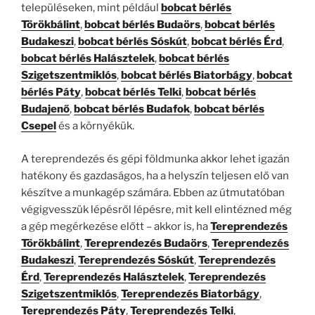
településeken, mint például
bobcat bérlés
Törökbálint
,
bobcat bérlés Budaörs
,
bobcat bérlés
Budakeszi
,
bobcat bérlés Sóskút
,
bobcat bérlés Érd
,
bobcat bérlés Halásztelek
,
bobcat bérlés
Szigetszentmiklós
,
bobcat bérlés Biatorbágy
,
bobcat
bérlés Páty
,
bobcat bérlés Telki
,
bobcat bérlés
Budajenő
,
bobcat bérlés Budafok
,
bobcat bérlés
Csepel
és a környékük.
A tereprendezés és gépi földmunka akkor lehet igazán
hatékony és gazdaságos, ha a helyszín teljesen elő van
készítve a munkagép számára. Ebben az útmutatóban
végigvesszük lépésről lépésre, mit kell elintézned még
a gép megérkezése előtt – akkor is, ha
Tereprendezés
Törökbálint
,
Tereprendezés Budaörs
,
Tereprendezés
Budakeszi
,
Tereprendezés Sóskút
,
Tereprendezés
Érd
,
Tereprendezés Halásztelek
,
Tereprendezés
Szigetszentmiklós
,
Tereprendezés Biatorbágy
,
Tereprendezés Páty
,
Tereprendezés Telki
,