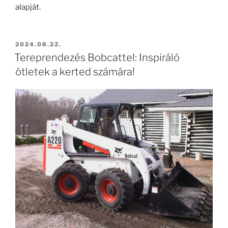
alapját.
BEKÜLDVE:
2024.08.22.
Tereprendezés Bobcattel: Inspiráló
ötletek a kerted számára!