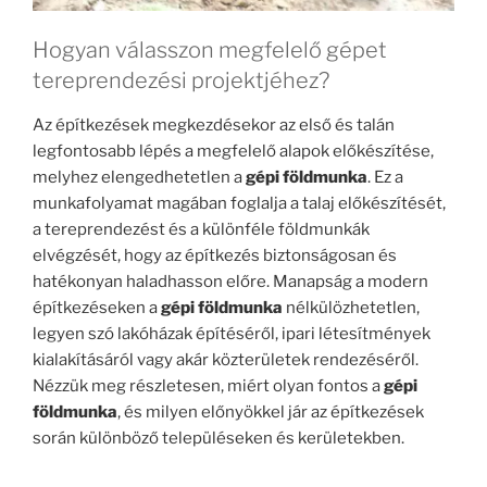
Hogyan válasszon megfelelő gépet
tereprendezési projektjéhez?
Az építkezések megkezdésekor az első és talán
legfontosabb lépés a megfelelő alapok előkészítése,
melyhez elengedhetetlen a
gépi földmunka
. Ez a
munkafolyamat magában foglalja a talaj előkészítését,
a tereprendezést és a különféle földmunkák
elvégzését, hogy az építkezés biztonságosan és
hatékonyan haladhasson előre. Manapság a modern
építkezéseken a
gépi földmunka
nélkülözhetetlen,
legyen szó lakóházak építéséről, ipari létesítmények
kialakításáról vagy akár közterületek rendezéséről.
Nézzük meg részletesen, miért olyan fontos a
gépi
földmunka
, és milyen előnyökkel jár az építkezések
során különböző településeken és kerületekben.