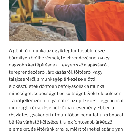
A gépi földmunka az egyik legfontosabb része
bármilyen építkezésnek, telekrendezésnek vagy
nagyobb kertépítésnek. Legyen szó alapásásról,
tereprendezésről, árokásásról, töltésről vagy
talajcseréről, a munkagép érkezése előtti
előkészületek döntően befolyásolják a munka
minőségét, sebességét és költségét. Sok településen
– ahol jellemzően folyamatos az építkezés – egy bobcat
munkagép érkezése hétköznapi esemény. Ebben a
részletes, gyakorlati útmutatóban bemutatjuk a bobcat
bérlés várható költségeit, a legfontosabb árképző
elemeket, és kitérünk arra is, miért térhet el az ár olyan