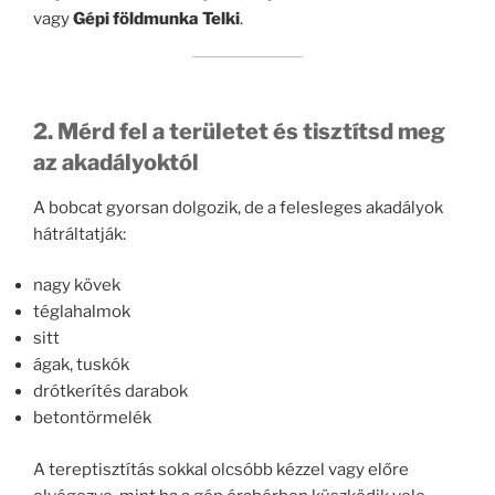
vagy
Gépi földmunka Telki
.
2. Mérd fel a területet és tisztítsd meg
az akadályoktól
A bobcat gyorsan dolgozik, de a felesleges akadályok
hátráltatják:
nagy kövek
téglahalmok
sitt
ágak, tuskók
drótkerítés darabok
betontörmelék
A tereptisztítás sokkal olcsóbb kézzel vagy előre