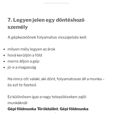
7. Legyen jelen egy döntéshozó
személy
A gépkezelőnek folyamatos visszajelzés kell:
milyen mély legyen az árok
hová kerüljön a föld
merre álljon a gép
jó-e a magasság
Ha nincs ott valaki, aki dönt, folyamatosan áll a munka –
és ezt te fizeted.
Ez különösen igaz a nagy településeken zajló
munkáknál:
Gépi földmunka Törökbálint
,
Gépi földmunka