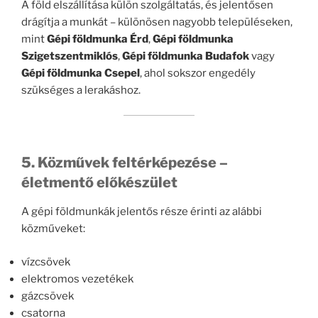
A föld elszállítása külön szolgáltatás, és jelentősen
drágítja a munkát – különösen nagyobb településeken,
mint
Gépi földmunka Érd
,
Gépi földmunka
Szigetszentmiklós
,
Gépi földmunka Budafok
vagy
Gépi földmunka Csepel
, ahol sokszor engedély
szükséges a lerakáshoz.
5. Közművek feltérképezése –
életmentő előkészület
A gépi földmunkák jelentős része érinti az alábbi
közműveket:
vízcsövek
elektromos vezetékek
gázcsövek
csatorna