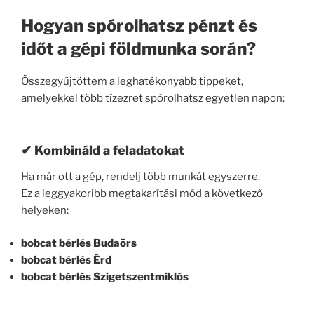
Hogyan spórolhatsz pénzt és
időt a gépi földmunka során?
Összegyűjtöttem a leghatékonyabb tippeket,
amelyekkel több tízezret spórolhatsz egyetlen napon:
✔ Kombináld a feladatokat
Ha már ott a gép, rendelj több munkát egyszerre.
Ez a leggyakoribb megtakarítási mód a következő
helyeken:
bobcat bérlés Budaörs
bobcat bérlés Érd
bobcat bérlés Szigetszentmiklós