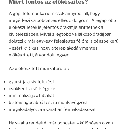
Miért fontos az előkészítés?
A gépi földmunka nem csak annyiból áll, hogy
megérkezik a bobcat, és elkezd dolgozni. A legapróbb
előkészületek is jelentős órákat jelenthetnek a
kivitelezésben. Mivel a legtöbb vállalkozó óradíjban
dolgozik, már egy-egy felesleges félóra is pénzbe kerül
– ezért kritikus, hogy a terep akadálymentes,
előkészített, átgondolt legyen.
Az előkészített munkaterület:
gyorsítja a kivitelezést
csökkenti a költségeket
minimalizálja a hibákat
biztonságosabbá teszi a munkavégzést
megakadályozza a váratlan fennakadásokat
Ha valaha rendeltél már bobcatet – különösen olyan