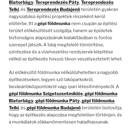
Biatorbágy
,
Tereprendezés Páty
,
Tereprendezés
Telki
, és
Tereprendezés Budajenő
területén gyakran
nagyszabású építési projektek részeként kerül
előtérbe. Itt a
gépi földmunka
nem csupán az építési
terület előkészítését szolgálja, hanem az épületek
biztonságos alapozásának kialakításában is fontos
szerepet játszik. A talaj megfelelő tömörítése,
szintezése és a vízelvezetési rendszerek kiépítése
nélkül az építkezés hosszú távon veszélyeztetett lehet.
Az előkészítő földmunka nélkülözhetetlen a nagyobb
építkezéseken, legyen szó lakóparkokról,
bevásárlóközpontokról vagy ipari létesítményekről. A
gépi földmunka Szigetszentmiklós
,
gépi földmunka
Biatorbágy
,
gépi földmunka Páty
,
gépi földmunka
Telki
, és
gépi földmunka Budajenő
területén biztosítja,
hogy az építkezés alapozása megfelelően történjen, és
a munkálatok zökkenőmentesen haladhassanak.