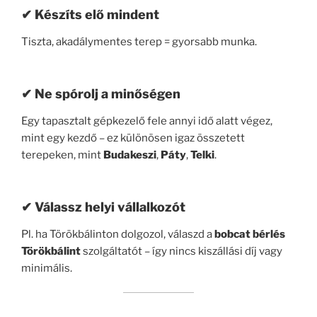
✔ Készíts elő mindent
Tiszta, akadálymentes terep = gyorsabb munka.
✔ Ne spórolj a minőségen
Egy tapasztalt gépkezelő fele annyi idő alatt végez,
mint egy kezdő – ez különösen igaz összetett
terepeken, mint
Budakeszi
,
Páty
,
Telki
.
✔ Válassz helyi vállalkozót
Pl. ha Törökbálinton dolgozol, válaszd a
bobcat bérlés
Törökbálint
szolgáltatót – így nincs kiszállási díj vagy
minimális.