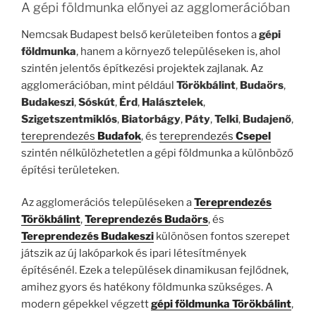
A gépi földmunka előnyei az agglomerációban
Nemcsak Budapest belső kerületeiben fontos a
gépi
földmunka
, hanem a környező településeken is, ahol
szintén jelentős építkezési projektek zajlanak. Az
agglomerációban, mint például
Törökbálint
,
Budaörs
,
Budakeszi
,
Sóskút
,
Érd
,
Halásztelek
,
Szigetszentmiklós
,
Biatorbágy
,
Páty
,
Telki
,
Budajenő
,
tereprendezés
Budafok
, és
tereprendezés
Csepel
szintén nélkülözhetetlen a gépi földmunka a különböző
építési területeken.
Az agglomerációs településeken a
Tereprendezés
Törökbálint
,
Tereprendezés Budaörs
, és
Tereprendezés Budakeszi
különösen fontos szerepet
játszik az új lakóparkok és ipari létesítmények
építésénél. Ezek a települések dinamikusan fejlődnek,
amihez gyors és hatékony földmunka szükséges. A
modern gépekkel végzett
gépi földmunka Törökbálint
,