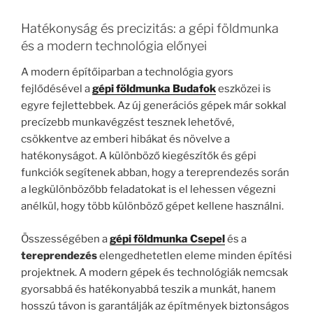
Hatékonyság és precizitás: a gépi földmunka
és a modern technológia előnyei
A modern építőiparban a technológia gyors
fejlődésével a
gépi földmunka Budafok
eszközei is
egyre fejlettebbek. Az új generációs gépek már sokkal
precízebb munkavégzést tesznek lehetővé,
csökkentve az emberi hibákat és növelve a
hatékonyságot. A különböző kiegészítők és gépi
funkciók segítenek abban, hogy a tereprendezés során
a legkülönbözőbb feladatokat is el lehessen végezni
anélkül, hogy több különböző gépet kellene használni.
Összességében a
gépi földmunka Csepel
és a
tereprendezés
elengedhetetlen eleme minden építési
projektnek. A modern gépek és technológiák nemcsak
gyorsabbá és hatékonyabbá teszik a munkát, hanem
hosszú távon is garantálják az építmények biztonságos