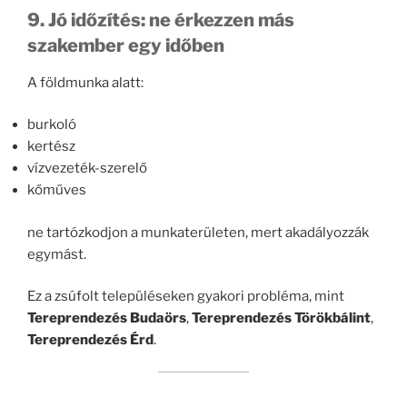
9. Jó időzítés: ne érkezzen más
szakember egy időben
A földmunka alatt:
burkoló
kertész
vízvezeték-szerelő
kőműves
ne tartózkodjon a munkaterületen, mert akadályozzák
egymást.
Ez a zsúfolt településeken gyakori probléma, mint
Tereprendezés Budaörs
,
Tereprendezés Törökbálint
,
Tereprendezés Érd
.