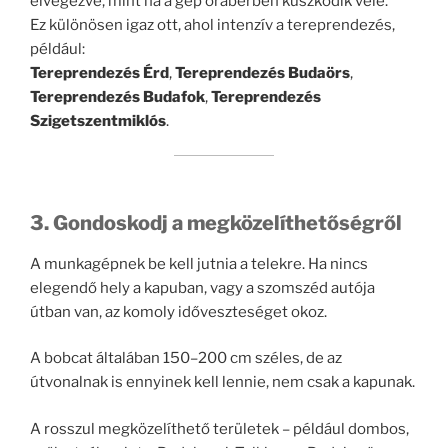
elvégezve, mint ha a gép órabérben küszködik vele.
Ez különösen igaz ott, ahol intenzív a tereprendezés,
például:
Tereprendezés Érd
,
Tereprendezés Budaörs
,
Tereprendezés Budafok
,
Tereprendezés
Szigetszentmiklós
.
3. Gondoskodj a megközelíthetőségről
A munkagépnek be kell jutnia a telekre. Ha nincs
elegendő hely a kapuban, vagy a szomszéd autója
útban van, az komoly időveszteséget okoz.
A bobcat általában 150–200 cm széles, de az
útvonalnak is ennyinek kell lennie, nem csak a kapunak.
A rosszul megközelíthető területek – például dombos,