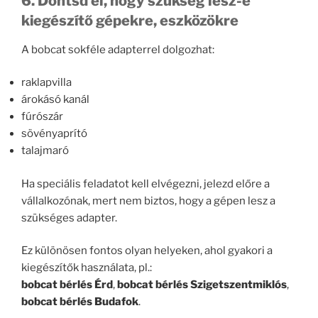
6. Döntsd el, hogy szükség lesz-e
kiegészítő gépekre, eszközökre
A bobcat sokféle adapterrel dolgozhat:
raklapvilla
árokásó kanál
fúrószár
sövényaprító
talajmaró
Ha speciális feladatot kell elvégezni, jelezd előre a
vállalkozónak, mert nem biztos, hogy a gépen lesz a
szükséges adapter.
Ez különösen fontos olyan helyeken, ahol gyakori a
kiegészítők használata, pl.:
bobcat bérlés Érd
,
bobcat bérlés Szigetszentmiklós
,
bobcat bérlés Budafok
.