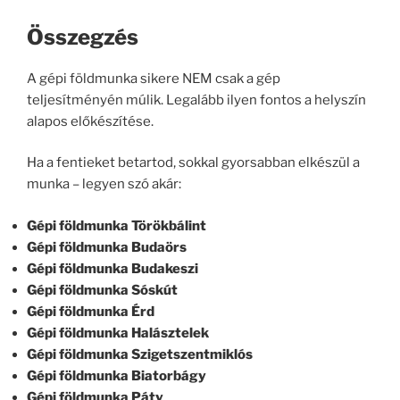
Összegzés
A gépi földmunka sikere NEM csak a gép
teljesítményén múlik. Legalább ilyen fontos a helyszín
alapos előkészítése.
Ha a fentieket betartod, sokkal gyorsabban elkészül a
munka – legyen szó akár:
Gépi földmunka Törökbálint
Gépi földmunka Budaörs
Gépi földmunka Budakeszi
Gépi földmunka Sóskút
Gépi földmunka Érd
Gépi földmunka Halásztelek
Gépi földmunka Szigetszentmiklós
Gépi földmunka Biatorbágy
Gépi földmunka Páty