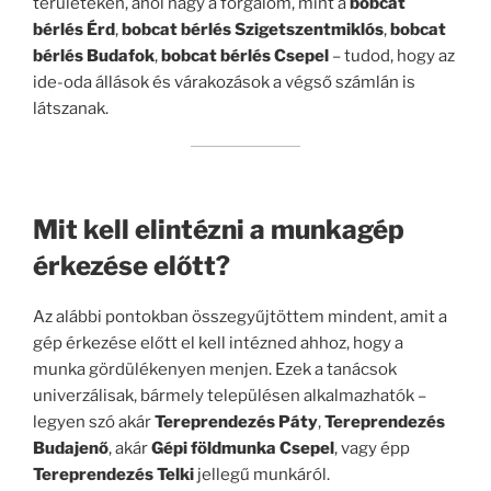
területeken, ahol nagy a forgalom, mint a
bobcat
bérlés Érd
,
bobcat bérlés Szigetszentmiklós
,
bobcat
bérlés Budafok
,
bobcat bérlés Csepel
– tudod, hogy az
ide-oda állások és várakozások a végső számlán is
látszanak.
Mit kell elintézni a munkagép
érkezése előtt?
Az alábbi pontokban összegyűjtöttem mindent, amit a
gép érkezése előtt el kell intézned ahhoz, hogy a
munka gördülékenyen menjen. Ezek a tanácsok
univerzálisak, bármely településen alkalmazhatók –
legyen szó akár
Tereprendezés Páty
,
Tereprendezés
Budajenő
, akár
Gépi földmunka Csepel
, vagy épp
Tereprendezés Telki
jellegű munkáról.