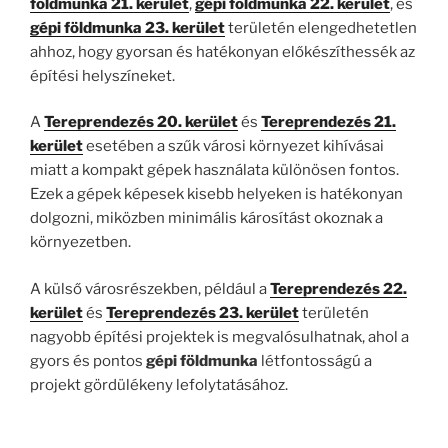
földmunka 21. kerület
,
gépi földmunka 22. kerület
, és
gépi földmunka 23. kerület
területén elengedhetetlen
ahhoz, hogy gyorsan és hatékonyan előkészíthessék az
építési helyszíneket.
A
Tereprendezés 20. kerület
és
Tereprendezés 21.
kerület
esetében a szűk városi környezet kihívásai
miatt a kompakt gépek használata különösen fontos.
Ezek a gépek képesek kisebb helyeken is hatékonyan
dolgozni, miközben minimális károsítást okoznak a
környezetben.
A külső városrészekben, például a
Tereprendezés 22.
kerület
és
Tereprendezés 23. kerület
területén
nagyobb építési projektek is megvalósulhatnak, ahol a
gyors és pontos
gépi földmunka
létfontosságú a
projekt gördülékeny lefolytatásához.