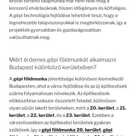
erővel történő talajmunka már nem felel meg a
korszerű elvárásoknak, hiszen időigényes és költséges.
A gépi technológia fejlődése lehetővé teszi, hogy a
legnehezebb talajviszonyokkal is megbirkózzanak, így a
projektek gyorsabban és gazdaságosabban
valósulhatnak meg.
Miért érdemes gépi földmunkát alkalmazni
Budapest különböző kerületeiben?
A
gépi földmunka
jelentősége különösen kiemelkedő
Budapesten, ahol a város fejlődése és az új építkezések
száma folyamatosan növekszik. Az építkezések
előkészítése sokszor összetett feladat, különösen
olyan sűrűn lakott területeken, mint a
20. kerület
, a
21.
kerület
, a
22. kerület
, és a
23. kerület
. Ezekben a
városrészekben az építkezési területek gyakran
szűkösek, így a
gépi földmunka 20. kerület
,
gépi