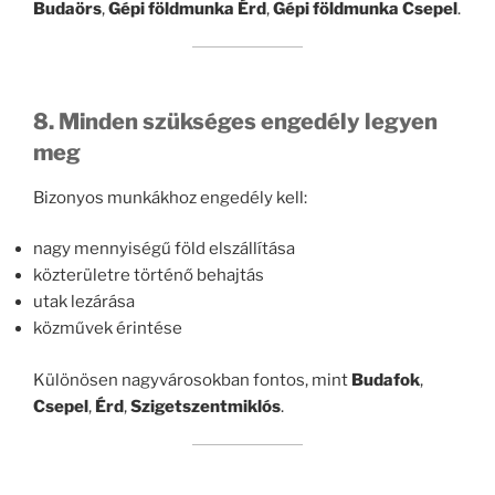
Budaörs
,
Gépi földmunka Érd
,
Gépi földmunka Csepel
.
8. Minden szükséges engedély legyen
meg
Bizonyos munkákhoz engedély kell:
nagy mennyiségű föld elszállítása
közterületre történő behajtás
utak lezárása
közművek érintése
Különösen nagyvárosokban fontos, mint
Budafok
,
Csepel
,
Érd
,
Szigetszentmiklós
.