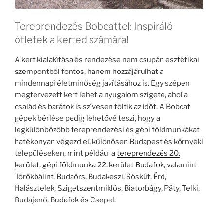
Tereprendezés Bobcattel: Inspiráló
ötletek a kerted számára!
A kert kialakítása és rendezése nem csupán esztétikai
szempontból fontos, hanem hozzájárulhat a
mindennapi életminőség javításához is. Egy szépen
megtervezett kert lehet a nyugalom szigete, ahol a
család és barátok is szívesen töltik az időt. A Bobcat
gépek bérlése pedig lehetővé teszi, hogy a
legkülönbözőbb tereprendezési és gépi földmunkákat
hatékonyan végezd el, különösen Budapest és környéki
településeken, mint például a
tereprendezés 20.
kerület
,
gépi földmunka 22. kerület Budafok
, valamint
Törökbálint, Budaörs, Budakeszi, Sóskút, Érd,
Halásztelek, Szigetszentmiklós, Biatorbágy, Páty, Telki,
Budajenő, Budafok és Csepel.