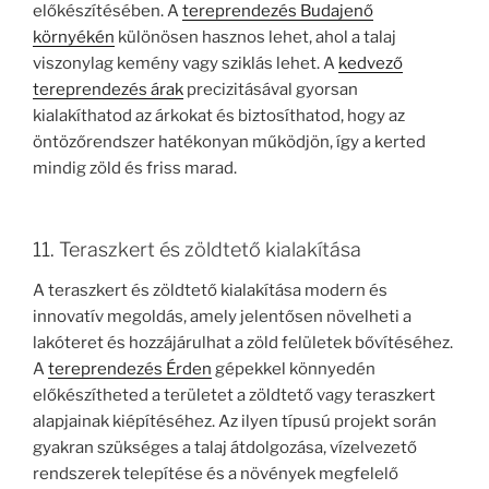
előkészítésében. A
tereprendezés Budajenő
környékén
különösen hasznos lehet, ahol a talaj
viszonylag kemény vagy sziklás lehet. A
kedvező
tereprendezés árak
precizitásával gyorsan
kialakíthatod az árkokat és biztosíthatod, hogy az
öntözőrendszer hatékonyan működjön, így a kerted
mindig zöld és friss marad.
11. Teraszkert és zöldtető kialakítása
A teraszkert és zöldtető kialakítása modern és
innovatív megoldás, amely jelentősen növelheti a
lakóteret és hozzájárulhat a zöld felületek bővítéséhez.
A
tereprendezés Érden
gépekkel könnyedén
előkészítheted a területet a zöldtető vagy teraszkert
alapjainak kiépítéséhez. Az ilyen típusú projekt során
gyakran szükséges a talaj átdolgozása, vízelvezető
rendszerek telepítése és a növények megfelelő