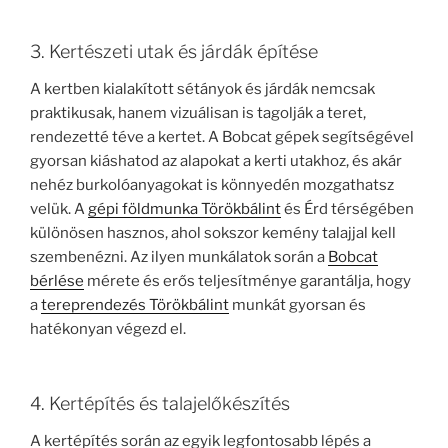
3. Kertészeti utak és járdák építése
A kertben kialakított sétányok és járdák nemcsak
praktikusak, hanem vizuálisan is tagolják a teret,
rendezetté téve a kertet. A Bobcat gépek segítségével
gyorsan kiáshatod az alapokat a kerti utakhoz, és akár
nehéz burkolóanyagokat is könnyedén mozgathatsz
velük. A
gépi földmunka Törökbálint
és Érd térségében
különösen hasznos, ahol sokszor kemény talajjal kell
szembenézni. Az ilyen munkálatok során a
Bobcat
bérlése
mérete és erős teljesítménye garantálja, hogy
a
tereprendezés Törökbálint
munkát gyorsan és
hatékonyan végezd el.
4. Kertépítés és talajelőkészítés
A kertépítés során az egyik legfontosabb lépés a