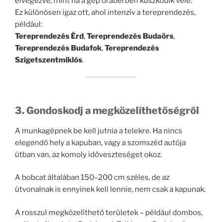
elvégezve, mint ha a gép órabérben küszködik vele.
Ez különösen igaz ott, ahol intenzív a tereprendezés,
például:
Tereprendezés Érd
,
Tereprendezés Budaörs
,
Tereprendezés Budafok
,
Tereprendezés
Szigetszentmiklós
.
3. Gondoskodj a megközelíthetőségről
A munkagépnek be kell jutnia a telekre. Ha nincs
elegendő hely a kapuban, vagy a szomszéd autója
útban van, az komoly időveszteséget okoz.
A bobcat általában 150–200 cm széles, de az
útvonalnak is ennyinek kell lennie, nem csak a kapunak.
A rosszul megközelíthető területek – például dombos,