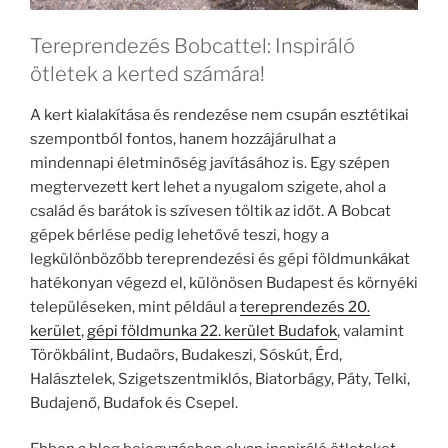
Tereprendezés Bobcattel: Inspiráló
ötletek a kerted számára!
A kert kialakítása és rendezése nem csupán esztétikai
szempontból fontos, hanem hozzájárulhat a
mindennapi életminőség javításához is. Egy szépen
megtervezett kert lehet a nyugalom szigete, ahol a
család és barátok is szívesen töltik az időt. A Bobcat
gépek bérlése pedig lehetővé teszi, hogy a
legkülönbözőbb tereprendezési és gépi földmunkákat
hatékonyan végezd el, különösen Budapest és környéki
településeken, mint például a
tereprendezés 20.
kerület
,
gépi földmunka 22. kerület Budafok
, valamint
Törökbálint, Budaörs, Budakeszi, Sóskút, Érd,
Halásztelek, Szigetszentmiklós, Biatorbágy, Páty, Telki,
Budajenő, Budafok és Csepel.