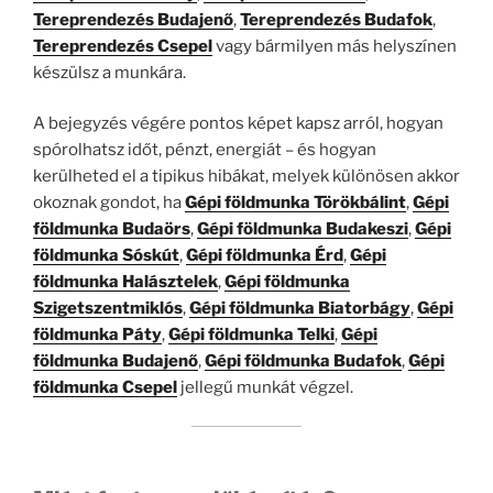
Tereprendezés Budajenő
,
Tereprendezés Budafok
,
Tereprendezés Csepel
vagy bármilyen más helyszínen
készülsz a munkára.
A bejegyzés végére pontos képet kapsz arról, hogyan
spórolhatsz időt, pénzt, energiát – és hogyan
kerülheted el a tipikus hibákat, melyek különösen akkor
okoznak gondot, ha
Gépi földmunka Törökbálint
,
Gépi
földmunka Budaörs
,
Gépi földmunka Budakeszi
,
Gépi
földmunka Sóskút
,
Gépi földmunka Érd
,
Gépi
földmunka Halásztelek
,
Gépi földmunka
Szigetszentmiklós
,
Gépi földmunka Biatorbágy
,
Gépi
földmunka Páty
,
Gépi földmunka Telki
,
Gépi
földmunka Budajenő
,
Gépi földmunka Budafok
,
Gépi
földmunka Csepel
jellegű munkát végzel.