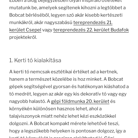
Ebben a blog bejegyzésben olyan inspiráló ötleteket
mutatunk be, amelyek segítenek kihozni a legtöbbet a
Bobcat bérléséből, legyen szó akár kisebb kertészeti
munkákról, akár nagyszabású
tereprendezés 21.
kerület Csepel
vagy
tereprendezés 22. kerület Budafok
projektekről.
1. Kerti tó kialakítása
A kerti tó nemcsak esztétikai értéket ad a kertnek,
hanem a természet közelébe is hoz minket. A Bobcat
gépek segítségével gyorsan és hatékonyan kiáshatod a
tó medrét, legyen az akár egy kis dekoratív tó vagy egy
nagyobb halastó. A
gépi földmunka 20. kerület
és
környékén különösen hasznos lehet, ahol a
talajviszonyok miatt nehéz lehet kézi eszközökkel
dolgozni. A Bobcat kompakt mérete lehetővé teszi,
hogy a legszűkebb helyeken is pontosan dolgozz, így a