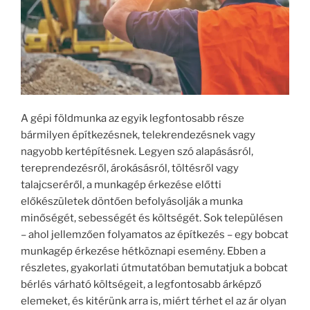
A gépi földmunka az egyik legfontosabb része
bármilyen építkezésnek, telekrendezésnek vagy
nagyobb kertépítésnek. Legyen szó alapásásról,
tereprendezésről, árokásásról, töltésről vagy
talajcseréről, a munkagép érkezése előtti
előkészületek döntően befolyásolják a munka
minőségét, sebességét és költségét. Sok településen
– ahol jellemzően folyamatos az építkezés – egy bobcat
munkagép érkezése hétköznapi esemény. Ebben a
részletes, gyakorlati útmutatóban bemutatjuk a bobcat
bérlés várható költségeit, a legfontosabb árképző
elemeket, és kitérünk arra is, miért térhet el az ár olyan