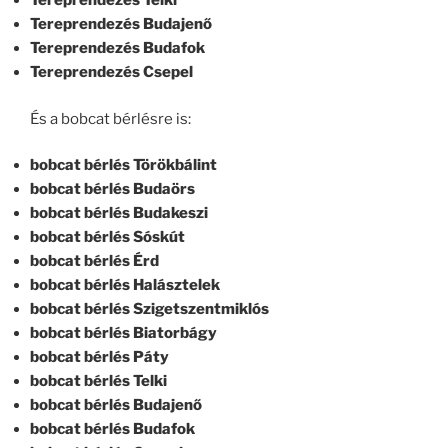
Tereprendezés Telki
Tereprendezés Budajenő
Tereprendezés Budafok
Tereprendezés Csepel
És a bobcat bérlésre is:
bobcat bérlés Törökbálint
bobcat bérlés Budaörs
bobcat bérlés Budakeszi
bobcat bérlés Sóskút
bobcat bérlés Érd
bobcat bérlés Halásztelek
bobcat bérlés Szigetszentmiklós
bobcat bérlés Biatorbágy
bobcat bérlés Páty
bobcat bérlés Telki
bobcat bérlés Budajenő
bobcat bérlés Budafok