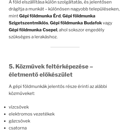
A föld elszállítása külön szolgáltatás, és jelentősen
drágítja a munkát – különösen nagyobb településeken,
mint
Gépi földmunka Érd
,
Gépi földmunka
Szigetszentmiklós
,
Gépi földmunka Budafok
vagy
Gépi földmunka Csepel
, ahol sokszor engedély
szükséges a lerakáshoz.
5. Közművek feltérképezése –
életmentő előkészület
A gépi földmunkák jelentős része érinti az alábbi
közműveket:
vízcsövek
elektromos vezetékek
gázcsövek
csatorna