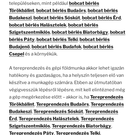
településeken, mint például
bobcat bérlés
Törökbálint
,
bobcat bérlés Budaörs
,
bobcat bérlés
Budakeszi
,
bobcat bérlés Sóskút
,
bobcat bérlés Érd
,
bobcat bérlés Halásztelek
,
bobcat bérlés
Szigetszentmiklós
,
bobcat bérlés Biatorbágy
,
bobcat
bérlés Páty
,
bobcat bérlés Telki
,
bobcat bérlés
Budajenő
,
bobcat bérlés Budafok
,
bobcat bérlés
Csepel
és a környékük.
A tereprendezés és gépi földmunka akkor lehet igazán
hatékony és gazdaságos, ha a helyszín teljesen elő van
készítve a munkagép számára. Ebben az útmutatóban
végigvesszük lépésről lépésre, mit kell elintézned még
a gép megérkezése előtt – akkor is, ha
Tereprendezés
Törökbálint
,
Tereprendezés Budaörs
,
Tereprendezés
Budakeszi
,
Tereprendezés Sóskút
,
Tereprendezés
Érd
,
Tereprendezés Halásztelek
,
Tereprendezés
Szigetszentmiklós
,
Tereprendezés Biatorbágy
,
Tereprendezés Páty
,
Tereprendezés Telki
,