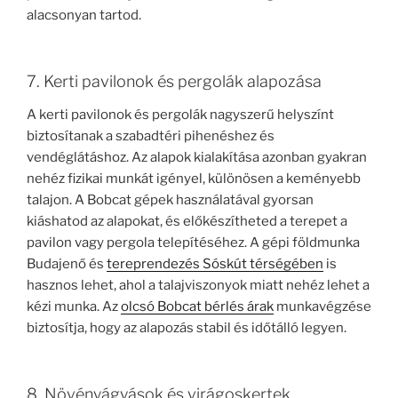
alacsonyan tartod.
7. Kerti pavilonok és pergolák alapozása
A kerti pavilonok és pergolák nagyszerű helyszínt
biztosítanak a szabadtéri pihenéshez és
vendéglátáshoz. Az alapok kialakítása azonban gyakran
nehéz fizikai munkát igényel, különösen a keményebb
talajon. A Bobcat gépek használatával gyorsan
kiáshatod az alapokat, és előkészítheted a terepet a
pavilon vagy pergola telepítéséhez. A gépi földmunka
Budajenő és
tereprendezés Sóskút térségében
is
hasznos lehet, ahol a talajviszonyok miatt nehéz lehet a
kézi munka. Az
olcsó Bobcat bérlés árak
munkavégzése
biztosítja, hogy az alapozás stabil és időtálló legyen.
8. Növényágyások és virágoskertek