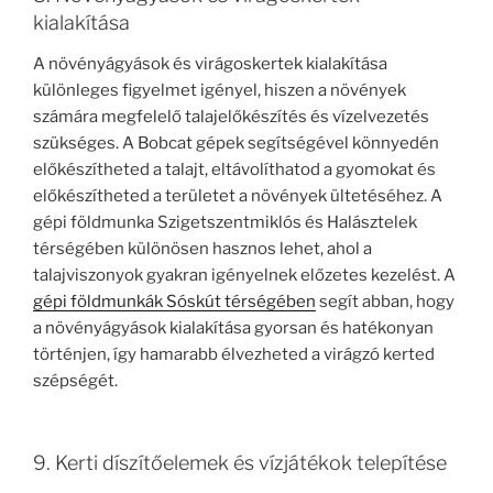
kialakítása
A növényágyások és virágoskertek kialakítása
különleges figyelmet igényel, hiszen a növények
számára megfelelő talajelőkészítés és vízelvezetés
szükséges. A Bobcat gépek segítségével könnyedén
előkészítheted a talajt, eltávolíthatod a gyomokat és
előkészítheted a területet a növények ültetéséhez. A
gépi földmunka Szigetszentmiklós és Halásztelek
térségében különösen hasznos lehet, ahol a
talajviszonyok gyakran igényelnek előzetes kezelést. A
gépi földmunkák Sóskút térségében
segít abban, hogy
a növényágyások kialakítása gyorsan és hatékonyan
történjen, így hamarabb élvezheted a virágzó kerted
szépségét.
9. Kerti díszítőelemek és vízjátékok telepítése