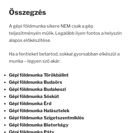
Összegzés
A gépi földmunka sikere NEM csak a gép
teljesítményén múlik. Legalább ilyen fontos a helyszín
alapos előkészítése.
Ha a fentieket betartod, sokkal gyorsabban elkészül a
munka – legyen szó akár:
Gépi földmunka Törökbálint
Gépi földmunka Budaörs
Gépi földmunka Budakeszi
Gépi földmunka Sóskút
Gépi földmunka Érd
Gépi földmunka Halásztelek
Gépi földmunka Szigetszentmiklós
Gépi földmunka Biatorbágy
Gépi földmunka Páty