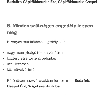
Budaörs
,
Gépi földmunka Érd
,
Gépi földmunka Csepel
.
8. Minden szükséges engedély legyen
meg
Bizonyos munkákhoz engedély kell:
nagy mennyiségű föld elszállítása
közterületre történő behajtás
utak lezárása
közművek érintése
Különösen nagyvárosokban fontos, mint
Budafok
,
Csepel
,
Érd
,
Szigetszentmiklós
.