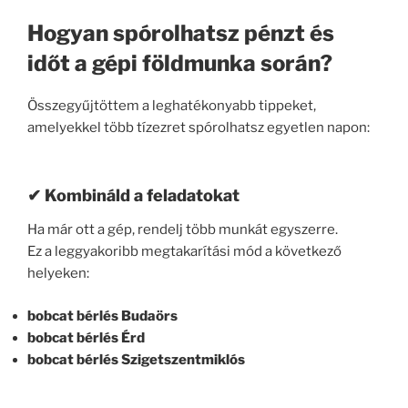
Hogyan spórolhatsz pénzt és
időt a gépi földmunka során?
Összegyűjtöttem a leghatékonyabb tippeket,
amelyekkel több tízezret spórolhatsz egyetlen napon:
✔ Kombináld a feladatokat
Ha már ott a gép, rendelj több munkát egyszerre.
Ez a leggyakoribb megtakarítási mód a következő
helyeken:
bobcat bérlés Budaörs
bobcat bérlés Érd
bobcat bérlés Szigetszentmiklós