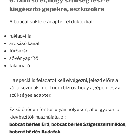
6. Döntsd el, hogy szükség lesz-e
kiegészítő gépekre, eszközökre
A bobcat sokféle adapterrel dolgozhat:
raklapvilla
árokásó kanál
fúrószár
sövényaprító
talajmaró
Ha speciális feladatot kell elvégezni, jelezd előre a
vállalkozónak, mert nem biztos, hogy a gépen lesz a
szükséges adapter.
Ez különösen fontos olyan helyeken, ahol gyakori a
kiegészítők használata, pl.:
bobcat bérlés Érd
,
bobcat bérlés Szigetszentmiklós
,
bobcat bérlés Budafok
.