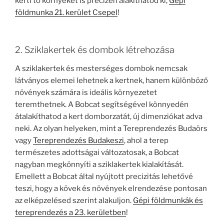
kerti tó környékét is precízen alakíthatod ki,
Gépi
földmunka 21. kerület Csepel
!
2. Sziklakertek és dombok létrehozása
A sziklakertek és mesterséges dombok nemcsak
látványos elemei lehetnek a kertnek, hanem különböző
növények számára is ideális környezetet
teremthetnek. A Bobcat segítségével könnyedén
átalakíthatod a kert domborzatát, új dimenziókat adva
neki. Az olyan helyeken, mint a Tereprendezés Budaörs
vagy
Tereprendezés Budakeszi
, ahol a terep
természetes adottságai változatosak, a Bobcat
nagyban megkönnyíti a sziklakertek kialakítását.
Emellett a Bobcat által nyújtott precizitás lehetővé
teszi, hogy a kövek és növények elrendezése pontosan
az elképzelésed szerint alakuljon.
Gépi földmunkák és
tereprendezés a 23. kerületben
!