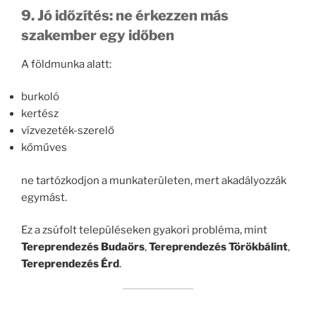
9. Jó időzítés: ne érkezzen más
szakember egy időben
A földmunka alatt:
burkoló
kertész
vízvezeték-szerelő
kőműves
ne tartózkodjon a munkaterületen, mert akadályozzák
egymást.
Ez a zsúfolt településeken gyakori probléma, mint
Tereprendezés Budaörs
,
Tereprendezés Törökbálint
,
Tereprendezés Érd
.