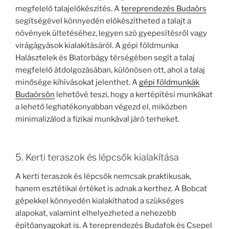
megfelelő talajelőkészítés. A
tereprendezés Budaörs
segítségével könnyedén előkészítheted a talajt a
növények ültetéséhez, legyen szó gyepesítésről vagy
virágágyások kialakításáról. A gépi földmunka
Halásztelek és Biatorbágy térségében segít a talaj
megfelelő átdolgozásában, különösen ott, ahol a talaj
minősége kihívásokat jelenthet. A
gépi földmunkák
Budaörsön
lehetővé teszi, hogy a kertépítési munkákat
a lehető leghatékonyabban végezd el, miközben
minimalizálod a fizikai munkával járó terheket.
5. Kerti teraszok és lépcsők kialakítása
A kerti teraszok és lépcsők nemcsak praktikusak,
hanem esztétikai értéket is adnak a kerthez. A Bobcat
gépekkel könnyedén kialakíthatod a szükséges
alapokat, valamint elhelyezheted a nehezebb
építőanyagokat is. A tereprendezés Budafok és Csepel