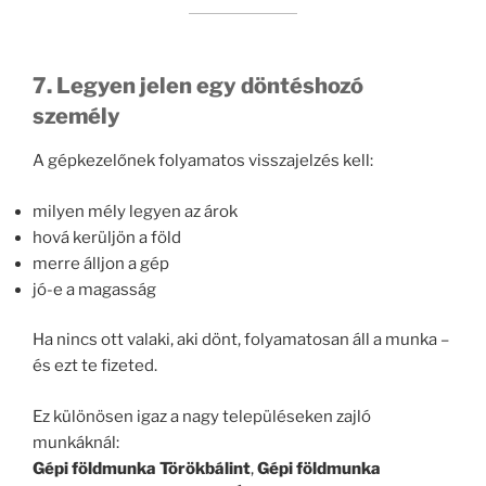
7. Legyen jelen egy döntéshozó
személy
A gépkezelőnek folyamatos visszajelzés kell:
milyen mély legyen az árok
hová kerüljön a föld
merre álljon a gép
jó-e a magasság
Ha nincs ott valaki, aki dönt, folyamatosan áll a munka –
és ezt te fizeted.
Ez különösen igaz a nagy településeken zajló
munkáknál:
Gépi földmunka Törökbálint
,
Gépi földmunka