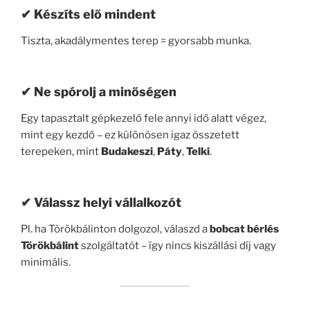
✔ Készíts elő mindent
Tiszta, akadálymentes terep = gyorsabb munka.
✔ Ne spórolj a minőségen
Egy tapasztalt gépkezelő fele annyi idő alatt végez,
mint egy kezdő – ez különösen igaz összetett
terepeken, mint
Budakeszi
,
Páty
,
Telki
.
✔ Válassz helyi vállalkozót
Pl. ha Törökbálinton dolgozol, válaszd a
bobcat bérlés
Törökbálint
szolgáltatót – így nincs kiszállási díj vagy
minimális.