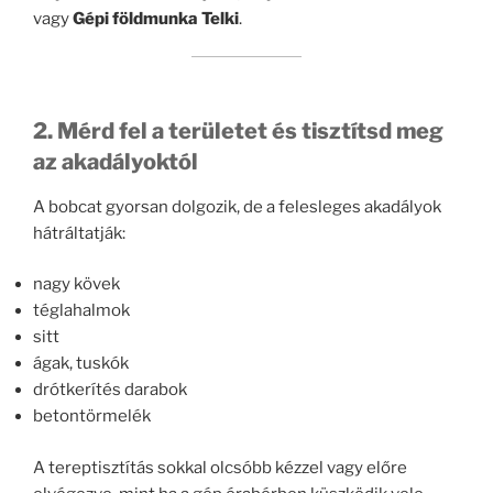
vagy
Gépi földmunka Telki
.
2. Mérd fel a területet és tisztítsd meg
az akadályoktól
A bobcat gyorsan dolgozik, de a felesleges akadályok
hátráltatják:
nagy kövek
téglahalmok
sitt
ágak, tuskók
drótkerítés darabok
betontörmelék
A tereptisztítás sokkal olcsóbb kézzel vagy előre