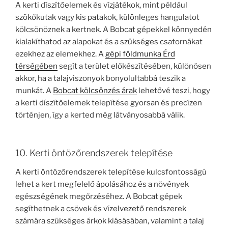
A kerti díszítőelemek és vízjátékok, mint például
szökőkutak vagy kis patakok, különleges hangulatot
kölcsönöznek a kertnek. A Bobcat gépekkel könnyedén
kialakíthatod az alapokat és a szükséges csatornákat
ezekhez az elemekhez. A
gépi földmunka Érd
térségében
segít a terület előkészítésében, különösen
akkor, ha a talajviszonyok bonyolultabbá teszik a
munkát. A
Bobcat kölcsönzés árak
lehetővé teszi, hogy
a kerti díszítőelemek telepítése gyorsan és precízen
történjen, így a kerted még látványosabbá válik.
10. Kerti öntözőrendszerek telepítése
A kerti öntözőrendszerek telepítése kulcsfontosságú
lehet a kert megfelelő ápolásához és a növények
egészségének megőrzéséhez. A Bobcat gépek
segíthetnek a csövek és vízelvezető rendszerek
számára szükséges árkok kiásásában, valamint a talaj