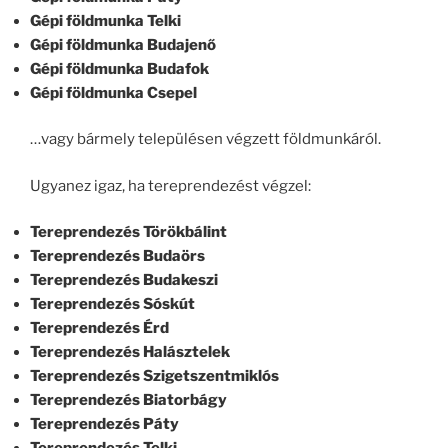
Gépi földmunka Telki
Gépi földmunka Budajenő
Gépi földmunka Budafok
Gépi földmunka Csepel
…vagy bármely településen végzett földmunkáról.
Ugyanez igaz, ha tereprendezést végzel:
Tereprendezés Törökbálint
Tereprendezés Budaörs
Tereprendezés Budakeszi
Tereprendezés Sóskút
Tereprendezés Érd
Tereprendezés Halásztelek
Tereprendezés Szigetszentmiklós
Tereprendezés Biatorbágy
Tereprendezés Páty