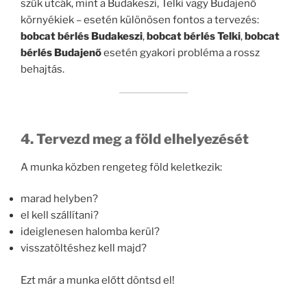
szűk utcák, mint a Budakeszi, Telki vagy Budajenő
környékiek – esetén különösen fontos a tervezés:
bobcat bérlés Budakeszi
,
bobcat bérlés Telki
,
bobcat
bérlés Budajenő
esetén gyakori probléma a rossz
behajtás.
4. Tervezd meg a föld elhelyezését
A munka közben rengeteg föld keletkezik:
marad helyben?
el kell szállítani?
ideiglenesen halomba kerül?
visszatöltéshez kell majd?
Ezt már a munka előtt döntsd el!