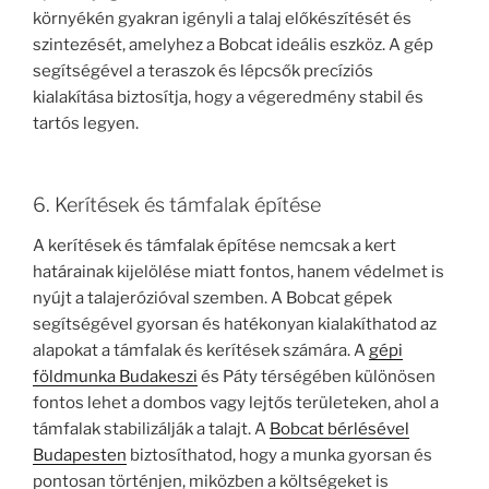
környékén gyakran igényli a talaj előkészítését és
szintezését, amelyhez a Bobcat ideális eszköz. A gép
segítségével a teraszok és lépcsők precíziós
kialakítása biztosítja, hogy a végeredmény stabil és
tartós legyen.
6. Kerítések és támfalak építése
A kerítések és támfalak építése nemcsak a kert
határainak kijelölése miatt fontos, hanem védelmet is
nyújt a talajerózióval szemben. A Bobcat gépek
segítségével gyorsan és hatékonyan kialakíthatod az
alapokat a támfalak és kerítések számára. A
gépi
földmunka Budakeszi
és Páty térségében különösen
fontos lehet a dombos vagy lejtős területeken, ahol a
támfalak stabilizálják a talajt. A
Bobcat bérlésével
Budapesten
biztosíthatod, hogy a munka gyorsan és
pontosan történjen, miközben a költségeket is