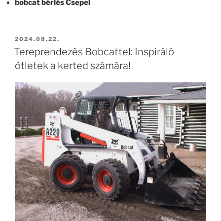
bobcat bérlés Csepel
BEKÜLDVE:
2024.08.22.
Tereprendezés Bobcattel: Inspiráló
ötletek a kerted számára!