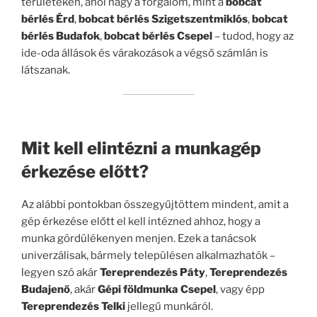
területeken, ahol nagy a forgalom, mint a
bobcat
bérlés Érd
,
bobcat bérlés Szigetszentmiklós
,
bobcat
bérlés Budafok
,
bobcat bérlés Csepel
– tudod, hogy az
ide-oda állások és várakozások a végső számlán is
látszanak.
Mit kell elintézni a munkagép
érkezése előtt?
Az alábbi pontokban összegyűjtöttem mindent, amit a
gép érkezése előtt el kell intézned ahhoz, hogy a
munka gördülékenyen menjen. Ezek a tanácsok
univerzálisak, bármely településen alkalmazhatók –
legyen szó akár
Tereprendezés Páty
,
Tereprendezés
Budajenő
, akár
Gépi földmunka Csepel
, vagy épp
Tereprendezés Telki
jellegű munkáról.