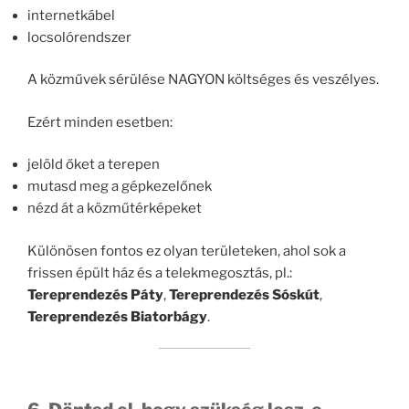
internetkábel
locsolórendszer
A közművek sérülése NAGYON költséges és veszélyes.
Ezért minden esetben:
jelöld őket a terepen
mutasd meg a gépkezelőnek
nézd át a közműtérképeket
Különösen fontos ez olyan területeken, ahol sok a
frissen épült ház és a telekmegosztás, pl.:
Tereprendezés Páty
,
Tereprendezés Sóskút
,
Tereprendezés Biatorbágy
.