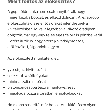
Miért fontos az előkészítés?
A gépi földmunka nem csak annyiból áll, hogy
megérkezik a bobcat, és elkezd dolgozni. A legapróbb
előkészületek is jelentős órákat jelenthetnek a
kivitelezésben. Mivel a legtöbb vállalkozó óradíjban
dolgozik, már egy-egy felesleges félóra is pénzbe kerül
– ezért kritikus, hogy a terep akadálymentes,
előkészített, átgondolt legyen.
Az előkészített munkaterület:
gyorsítja a kivitelezést
csökkenti a költségeket
minimalizálja a hibákat
biztonságosabbá teszi a munkavégzést
megakadályozza a váratlan fennakadásokat
Ha valaha rendeltél már bobcatet – különösen olyan