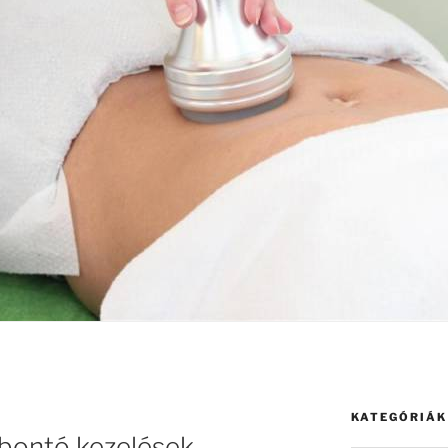
KATEGÓRIÁK
rbontó kezelések