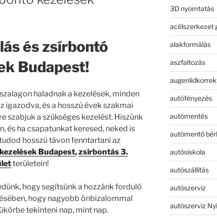
3D nyomtatás
acélszerkezet 
ás és zsírbontó
alakformálás
aszfaltozás
ek Budapest!
augenlidkorrek
szalagon haladnak a kezelések, minden
autófényezés
 igazodva, és a hosszú évek szakmai
autómentés
re szabjuk a szükséges kezelést. Hiszünk
n, és ha csapatunkat keresed, neked is
autómentő bér
tudod hosszú távon fenntartani az
 kezelések Budapest
,
zsírbontás 3.
autósiskola
let
területein!
autószállítás
dünk, hogy segítsünk a hozzánk forduló
autószerviz
érésében, hogy nagyobb önbizalommal
autószerviz Ny
ükörbe tekinteni nap, mint nap.