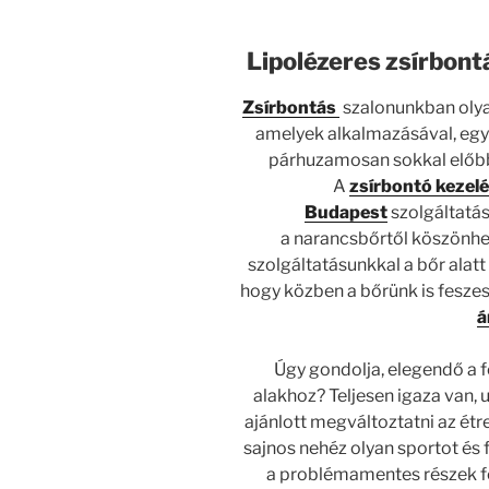
Lipolézeres zsírbont
Zsírbontás
szalonunkban olya
amelyek alkalmazásával, egy 
párhuzamosan sokkal előbb 
A
zsírbontó kezel
Budapest
szolgáltatás
a narancsbőrtől köszönhet
szolgáltatásunkkal a bőr alat
hogy közben a bőrünk is fesze
á
Úgy gondolja, elegendő a 
alakhoz? Teljesen igaza van,
ajánlott megváltoztatni az é
sajnos nehéz olyan sportot és 
a problémamentes részek f