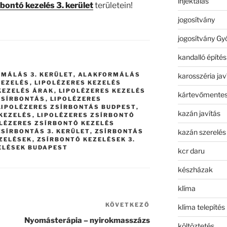
injektálás
rbontó kezelés 3. kerület
területein!
jogosítvány
jogosítvány Gy
kandalló építés
MÁLÁS 3. KERÜLET
,
ALAKFORMÁLÁS
karosszéria jav
KEZELÉS
,
LIPOLÉZERES KEZELÉS
KEZELÉS ÁRAK
,
LIPOLÉZERES KEZELÉS
kártevőmentes
ZSÍRBONTÁS
,
LIPOLÉZERES
LIPOLÉZERES ZSÍRBONTÁS BUDPEST
,
kazán javítás
KEZELÉS
,
LIPOLÉZERES ZSÍRBONTÓ
LÉZERES ZSÍRBONTÓ KEZELÉS
kazán szerelés
ZSÍRBONTÁS 3. KERÜLET
,
ZSÍRBONTÁS
ZELÉSEK
,
ZSÍRBONTÓ KEZELÉSEK 3.
ELÉSEK BUDAPEST
kcr daru
készházak
klíma
KÖVETKEZŐ
Következő
klíma telepítés
bejegyzés
Nyomásterápia – nyirokmasszázs
költöztetés