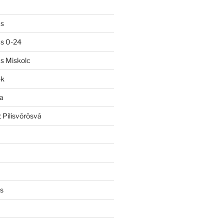
ás
ás 0-24
ás Miskolc
ek
a
 Pilisvörösvá
s