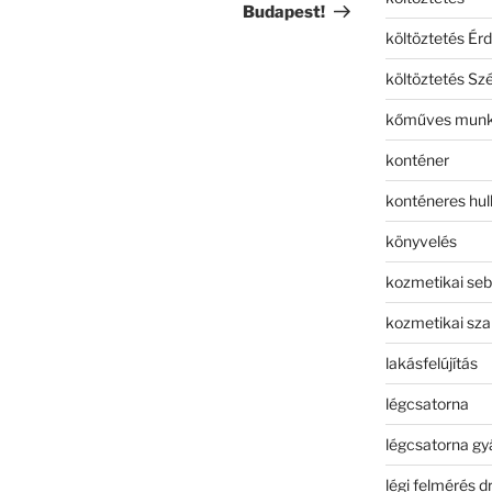
Budapest!
költöztetés Érd
költöztetés Sz
kőműves mun
konténer
konténeres hull
könyvelés
kozmetikai seb
kozmetikai sza
lakásfelújítás
légcsatorna
légcsatorna gy
légi felmérés d