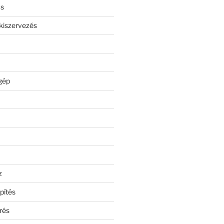
ás
kiszervezés
gép
z
pítés
rés