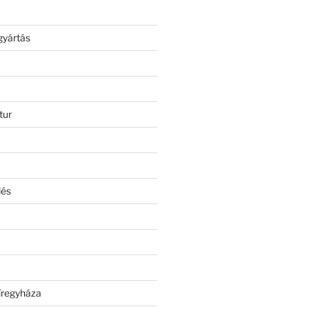
gyártás
tur
lés
íregyháza