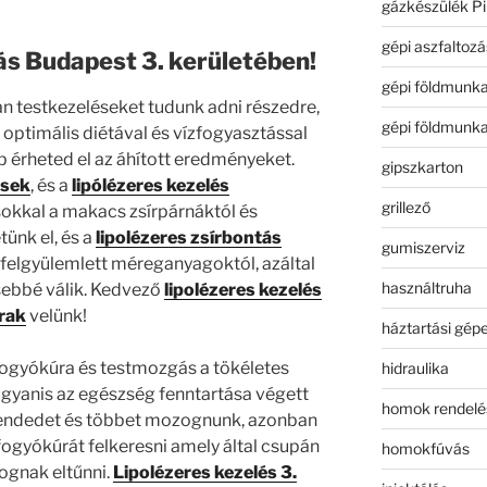
gázkészülék Pi
gépi aszfaltozá
ás Budapest 3. kerületében!
gépi földmunk
n testkezeléseket tudunk adni részedre,
gépi földmunk
optimális diétával és vízfogyasztással
érheted el az áhított eredményeket.
gipszkarton
ések
, és a
lipólézeres kezelés
grillező
okkal a makacs zsírpárnáktól és
ünk el, és a
lipolézeres zsírbontás
gumiszerviz
t felgyülemlett méreganyagoktól, azáltal
használtruha
sebbé válik. Kedvező
lipolézeres kezelés
rak
velünk!
háztartási gép
fogyókúra és testmozgás a tökéletes
hidraulika
 ugyanis az egészség fenntartása végett
homok rendelé
trendedet és többet mozognunk, azonban
fogyókúrát felkeresni amely által csupán
homokfúvás
ognak eltűnni.
Lipolézeres kezelés 3.