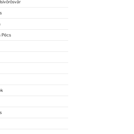
lsivörösvár
s
a
a Pécs
ek
s