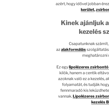
azért, hogy idővel jobban ér
kerület
,
zsírbon
Kinek ajánljuk a
kezelés s
Csapatunknak számít, 
az
alakformálás
szolgáltatás
meghatározni m
Ez egy
lipolézeres zsírbontó
kilók, hanem a centik eltáv
azoknak való ez a kezelés, 
folyamatát, és tudják hogy
fennmaradó kis leküzdhetet
vannak.
Lipolézeres zsírbo
kezelés 