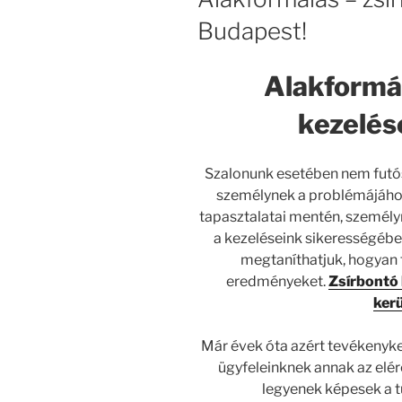
Budapest!
Alakformál
kezelés
Szalonunk esetében nem futó
személynek a problémájához
tapasztalatai mentén, személy
a kezeléseink sikerességébe
megtaníthatjuk, hogyan 
eredményeket.
Zsírbontó
kerü
Már évek óta azért tevékenyke
ügyfeleinknek annak az el
legyenek képesek a t