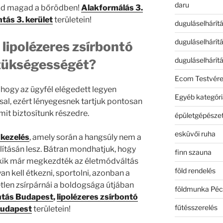
daru
ezd magad a bőrödben!
Alakformálás 3.
tás 3. kerület
területein!
duguláselhárít
duguláselhárít
 lipolézeres zsírbontó
duguláselhárít
zükségességét?
Ecom Testvér
hogy az ügyfél elégedett legyen
Egyéb kategóri
sal, ezért lényegesnek tartjuk pontosan
it biztosítunk részedre.
épületgépészet
esküvői ruha
 kezelés
, amely során a hangsúly nem a
olításán lesz. Bátran mondhatjuk, hogy
finn szauna
akik már megkezdték az életmódváltás
föld rendelés
an kell étkezni, sportolni, azonban a
len zsírpárnái a boldogsága útjában
földmunka Péc
ntás Budapest
,
lipolézeres zsírbontó
fűtésszerelés
Budapest
területein!