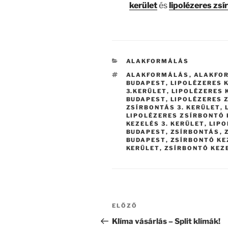
kerület
és
lipolézeres zsí
KATEGÓRIÁK
ALAKFORMÁLÁS
CÍMKÉK
ALAKFORMÁLÁS
,
ALAKFOR
BUDAPEST
,
LIPOLÉZERES 
3.KERÜLET
,
LIPOLÉZERES 
BUDAPEST
,
LIPOLÉZERES 
ZSÍRBONTÁS 3. KERÜLET
,
LIPOLÉZERES ZSÍRBONTÓ 
KEZELÉS 3. KERÜLET
,
LIPO
BUDAPEST
,
ZSÍRBONTÁS
,
BUDAPEST
,
ZSÍRBONTÓ KE
KERÜLET
,
ZSÍRBONTÓ KEZ
Bejegyzés
Korábbi
ELŐZŐ
navigáció
bejegyzés
Klíma vásárlás – Split klímák!