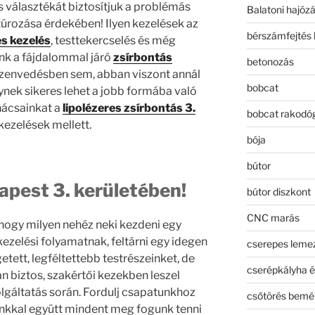
s választékát biztosítjuk a problémás
Balatoni hajóz
ntúrozása érdekében! Ilyen kezelések az
bérszámfejtés 
es kezelés
, testtekercselés és még
nk a fájdalommal járó
zsírbontás
betonozás
szenvedésben sem, abban viszont annál
bobcat
nek sikeres lehet a jobb formába való
nácsainkat a
lipolézeres zsírbontás 3.
bobcat rakodó
kezelések mellett.
bója
bútor
apest 3. kerületében!
bútor diszkont
CNC marás
 hogy milyen nehéz neki kezdeni egy
ezelési folyamatnak, feltárni egy idegen
cserepes leme
tett, legféltettebb testrészeinket, de
cserépkályha é
n biztos, szakértői kezekben leszel
lgáltatás során. Fordulj csapatunkhoz
csőtörés bemé
nkkal együtt mindent meg fogunk tenni