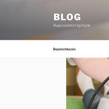
Tartalomhoz
BLOG
Kapcsolatot építünk
Bejelentkezés