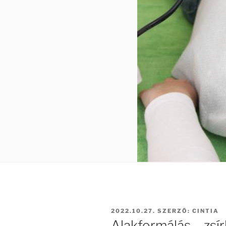
BEKÜLDVE:
2022.10.27.
SZERZŐ:
CINTIA
Alakformálás – zsí