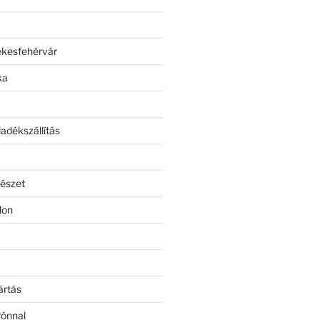
ékesfehérvár
ka
adékszállítás
észet
lon
ártás
rónnal