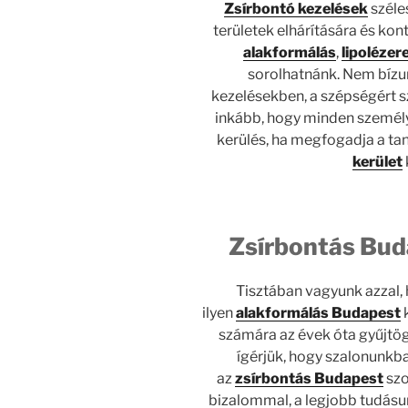
Zsírbontó
kezelések
széle
területek elhárítására és ko
alakformálás
,
lipolézer
sorolhatnánk. Nem bízu
kezelésekben, a szépségért 
inkább, hogy minden személy
kerülés, ha megfogadja a ta
kerület
Zsírbontás Bud
Tisztában vagyunk azzal,
ilyen
alakformálás Budapest
k
számára az évek óta gyűjtöge
ígérjük, hogy szalonunkba
az
zsírbontás Budapest
szo
bizalommal, a legjobb tudásu