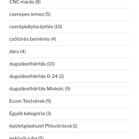
CNC marás
(8)
cserepes lemez
(5)
cserépkályha építés
(10)
csőtörés bemérés
(4)
daru
(4)
duguláselhárítás
(10)
duguláselhárítás 0-24
(2)
duguláselhárítás Miskolc
(9)
Ecom Testvérek
(9)
Egyéb kategória
(3)
épületgépészet Pilisvörösvá
(1)
esküvői ruha
(5)