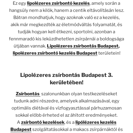
Ez egy
lipolézeres zsírbontó kezelés
, amely során a
hangsúly nem a kilók, hanem a centik eltávolításán lesz.
Bátran mondhatjuk, hogy azoknak való ez a kezelés,
akik már megkezdték az életmódváltás folyamatát, és
tudják hogyan kell étkezni, sportolni, azonban a
fennmaradó kis leküzdhetetlen zsírpárnái a boldogsága
útjában vannak.
Lipolézeres zsírbontás Budapest
,
lipolézeres zsírbontó kezelés Budapest
területein!
Lipolézeres zsírbontás Budapest 3.
kerületében!
Zsírbontás
szalonunkban olyan testkezeléseket
tudunk adni részedre, amelyek alkalmazásával, egy
optimális diétával és vízfogyasztással párhuzamosan
sokkal előbb érheted el az áhított eredményeket.
A
zsírbontó kezelések
, és a
lipólézeres kezelés
Budapest
szolgáltatásokkal a makacs zsírpárnáktól és