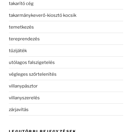
takarító cég
takarmánykeverő-kiosztó kocsik
temetkezés
tereprendezés
tűzijáték
utólagos falszigetelés
végleges szőrtelenítés
villanypásztor
villanyszerelés
zárjavítás
LEGUTÓBBI BEJEGYZÉSEK