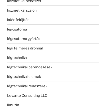
kozmetikai sebészet
kozmetikai szalon
lakásfelújítás
légcsatorna
légcsatorna gyártás
légi felmérés drónnal
légtechnika
légtechnikai berendezések
légtechnikai elemek
légtechnikai rendszerek
Levante Consulting LLC
limuzin