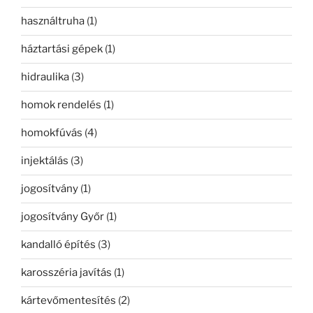
használtruha
(1)
háztartási gépek
(1)
hidraulika
(3)
homok rendelés
(1)
homokfúvás
(4)
injektálás
(3)
jogosítvány
(1)
jogosítvány Győr
(1)
kandalló építés
(3)
karosszéria javítás
(1)
kártevőmentesítés
(2)