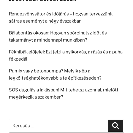
Rendezvénysátor és időjárás – hogyan tervezzünk
sátras eseményt a négy évszakban
Bálabontás okosan: Hogyan spórolhatsz időt és
takarmányt a mindennapi munkában?
Fékhibák előjelei: Ezt jelzi a nyikorgás, a rázás és a puha
fékpedál
Pumix vagy betonpumpa? Melyik gép a
legköltséghatékonyabb a te építkezéseden?
SOS dugulás a lakásban! Mit tehetsz azonnal, mielőtt
megérkezik a szakember?
Keresés
Keresé
a