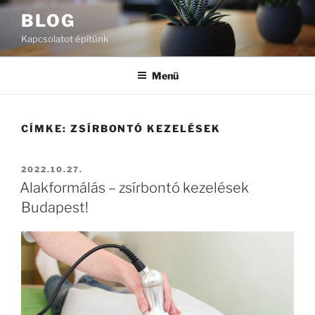
Tartalomhoz
BLOG
Kapcsolatot építünk
Menü
CÍMKE:
ZSÍRBONTÓ KEZELÉSEK
BEKÜLDVE:
2022.10.27.
Alakformálás – zsírbontó kezelések
Budapest!