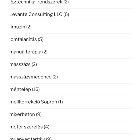
légtechnikai rendszerek
(2)
Levante Consulting LLC
(6)
limuzin
(2)
lomtalanítás
(5)
manuálterápia
(2)
masszázs
(2)
masszázsmedence
(2)
méhtelep
(16)
mellkorrekció Sopron
(1)
mixerbeton
(9)
motor szerelés
(4)
műanyag tartály
(9)