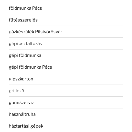
földmunka Pécs
fűtésszerelés
gázkészülék Pilsivörösvár
gépi aszfaltozás
gépi földmunka
gépi földmunka Pécs
gipszkarton
grillező
gumiszerviz
használtruha
háztartási gépek