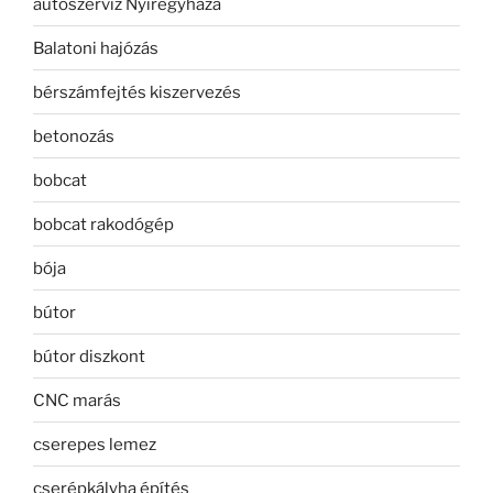
autószerviz Nyíregyháza
Balatoni hajózás
bérszámfejtés kiszervezés
betonozás
bobcat
bobcat rakodógép
bója
bútor
bútor diszkont
CNC marás
cserepes lemez
cserépkályha építés