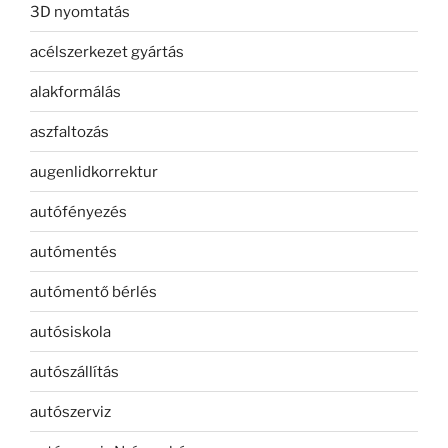
3D nyomtatás
acélszerkezet gyártás
alakformálás
aszfaltozás
augenlidkorrektur
autófényezés
autómentés
autómentő bérlés
autósiskola
autószállítás
autószerviz