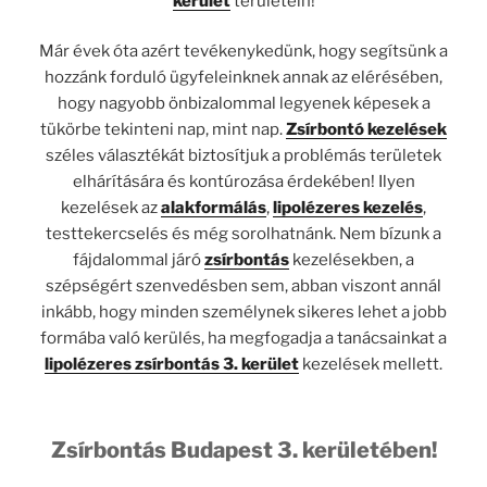
kerület
területein!
Már évek óta azért tevékenykedünk, hogy segítsünk a
hozzánk forduló ügyfeleinknek annak az elérésében,
hogy nagyobb önbizalommal legyenek képesek a
tükörbe tekinteni nap, mint nap.
Zsírbontó
kezelések
széles választékát biztosítjuk a problémás területek
elhárítására és kontúrozása érdekében! Ilyen
kezelések az
alakformálás
,
lipolézeres kezelés
,
testtekercselés és még sorolhatnánk. Nem bízunk a
fájdalommal járó
zsírbontás
kezelésekben, a
szépségért szenvedésben sem, abban viszont annál
inkább, hogy minden személynek sikeres lehet a jobb
formába való kerülés, ha megfogadja a tanácsainkat a
lipolézeres zsírbontás 3. kerület
kezelések mellett.
Zsírbontás Budapest 3. kerületében!