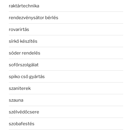
raktártechnika
rendezvénysátor bérlés
rovarirtás
sírkő készítés
sóder rendelés
sofőrszolgálat
spiko cső gyártás
szaniterek
szauna
szélvédőcsere
szobafestés