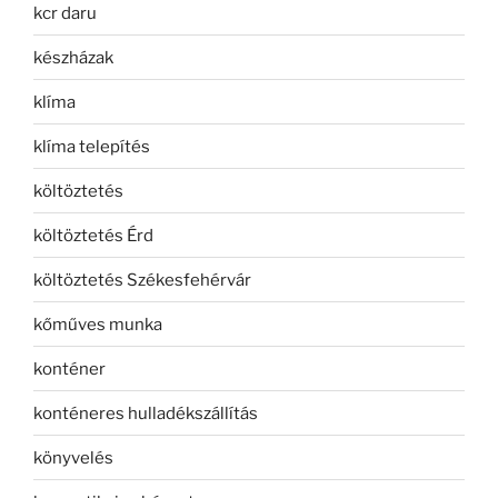
kcr daru
készházak
klíma
klíma telepítés
költöztetés
költöztetés Érd
költöztetés Székesfehérvár
kőműves munka
konténer
konténeres hulladékszállítás
könyvelés