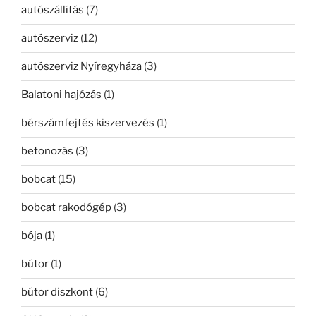
autószállítás
(7)
autószerviz
(12)
autószerviz Nyíregyháza
(3)
Balatoni hajózás
(1)
bérszámfejtés kiszervezés
(1)
betonozás
(3)
bobcat
(15)
bobcat rakodógép
(3)
bója
(1)
bútor
(1)
bútor diszkont
(6)