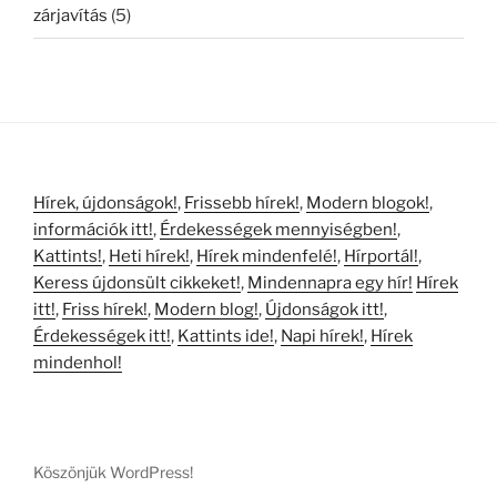
zárjavítás
(5)
Hírek, újdonságok!
,
Frissebb hírek!
,
Modern blogok!
,
információk itt!
,
Érdekességek mennyiségben!
,
Kattints!
,
Heti hírek!
,
Hírek mindenfelé!
,
Hírportál!
,
Keress újdonsült cikkeket!
,
Mindennapra egy hír!
Hírek
itt!
,
Friss hírek!
,
Modern blog!
,
Újdonságok itt!
,
Érdekességek itt!
,
Kattints ide!
,
Napi hírek!
,
Hírek
mindenhol!
Köszönjük WordPress!