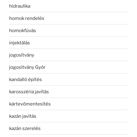
hidraulika
homok rendelés
homokfúvás
injektálás
jogosítvány
jogosítvány Győr
kandalló építés
karosszéria javítás
kártevőmentesítés
kazán javítás
kazán szerelés