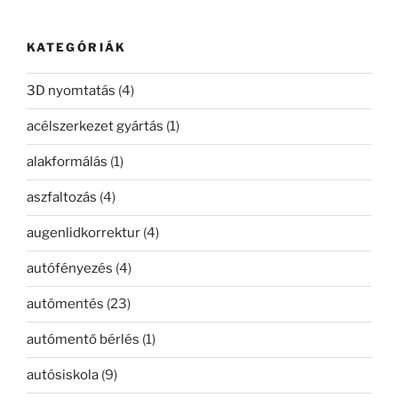
következő
kifejezésre:
KATEGÓRIÁK
3D nyomtatás
(4)
acélszerkezet gyártás
(1)
alakformálás
(1)
aszfaltozás
(4)
augenlidkorrektur
(4)
autófényezés
(4)
autómentés
(23)
autómentő bérlés
(1)
autósiskola
(9)