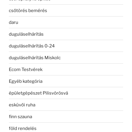
csőtörés bemérés
daru
duguláselhárítás
duguláselhárítás 0-24
duguláselhárítás Miskolc
Ecom Testvérek
Egyéb kategória
épületgépészet Pilisvörösvá
esküvői ruha
finn szauna
föld rendelés