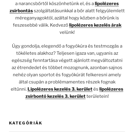
a narancsbőrtől köszönhetünk el, és a
lipolézeres
zsírbontás
szolgáltatásunkkal a bőr alatt felgyülemlett
méreganyagoktól, azáltal hogy közben a bőrünk is
feszesebbé válik. Kedvező
lipolézeres kezelés árak
velünk!
Úgy gondolja, elegendő a fogyókúra és testmozgás a
tökéletes alakhoz? Teljesen igaza van, ugyanis az
egészség fenntartása végett ajánlott megváltoztatni
az étrendedet és többet mozognunk, azonban sajnos
nehéz olyan sportot és fogyókúrát felkeresni amely
által csupán a problémamentes részek fognak
eltűnni.
Lipolézeres kezelés 3. kerület
és
lipolézeres
zsírbontó kezelés 3. kerület
területein!
KATEGÓRIÁK