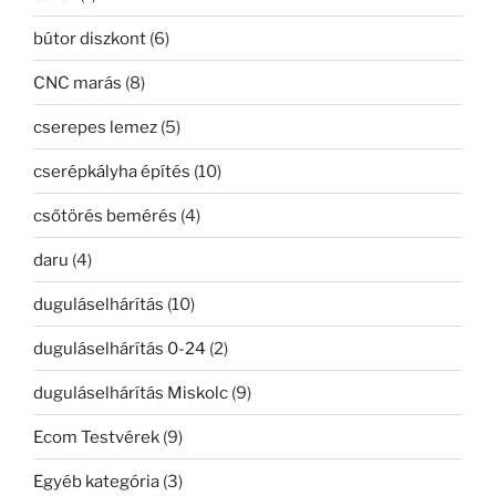
bútor diszkont
(6)
CNC marás
(8)
cserepes lemez
(5)
cserépkályha építés
(10)
csőtörés bemérés
(4)
daru
(4)
duguláselhárítás
(10)
duguláselhárítás 0-24
(2)
duguláselhárítás Miskolc
(9)
Ecom Testvérek
(9)
Egyéb kategória
(3)