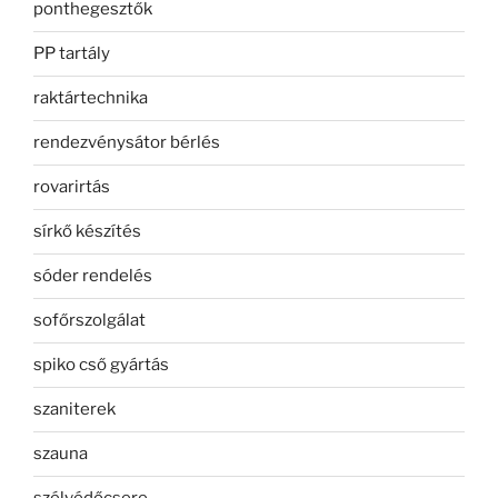
ponthegesztők
PP tartály
raktártechnika
rendezvénysátor bérlés
rovarirtás
sírkő készítés
sóder rendelés
sofőrszolgálat
spiko cső gyártás
szaniterek
szauna