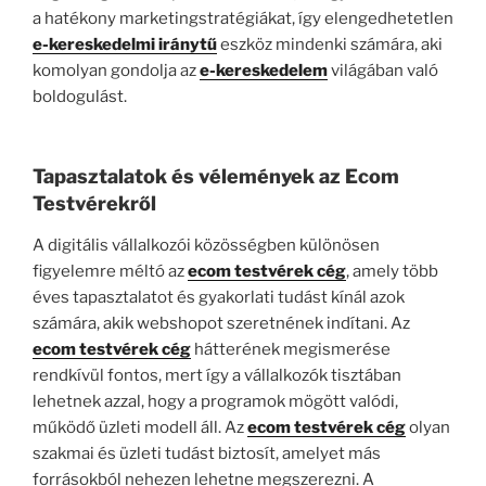
a hatékony marketingstratégiákat, így elengedhetetlen
e-kereskedelmi iránytű
eszköz mindenki számára, aki
komolyan gondolja az
e-kereskedelem
világában való
boldogulást.
Tapasztalatok és vélemények az Ecom
Testvérekről
A digitális vállalkozói közösségben különösen
figyelemre méltó az
ecom testvérek cég
, amely több
éves tapasztalatot és gyakorlati tudást kínál azok
számára, akik webshopot szeretnének indítani. Az
ecom testvérek cég
hátterének megismerése
rendkívül fontos, mert így a vállalkozók tisztában
lehetnek azzal, hogy a programok mögött valódi,
működő üzleti modell áll. Az
ecom testvérek cég
olyan
szakmai és üzleti tudást biztosít, amelyet más
forrásokból nehezen lehetne megszerezni. A