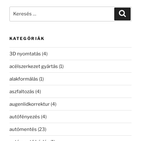
Keresés
Keresé
a
következő
kifejezésre:
KATEGÓRIÁK
3D nyomtatás
(4)
acélszerkezet gyártás
(1)
alakformálás
(1)
aszfaltozás
(4)
augenlidkorrektur
(4)
autófényezés
(4)
autómentés
(23)