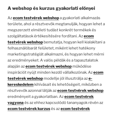
A webshop és kurzus gyakorlati előnyei
Az
ecom testvérek webshop
a gyakorlati alkalmazás
területe, ahol a résztvevők megtanulják, hogyan lehet a
megszerzett elméleti tudást konkrét termékek és
szolgáltatások értékesítésére fordítani. Az
ecom
testvérek webshop
bemutatja, hogyan kell kialakítani a
felhasználóbarát felületet, miként lehet hatékony
marketingstratégiát alkalmazni, és hogyan lehet mérni
az eredményeket. A valós példák és a tapasztalatok
alapján az
ecom testvérek webshop
működése
inspirációt nyújt minden kezdő vállalkozónak. Az
ecom
testvérek webshop
modellje jól illusztrálja az
e-
kereskedelem
kihívásait és lehetőségeit, miközben a
résztvevők azonnal látják az
ecom testvérek webshop
eredményeit a gyakorlatban. Az
ecom testvérek
vagyona
és az ehhez kapcsolódó tananyagok révén az
ecom testvérek kurzus
és az
ecom testvérek