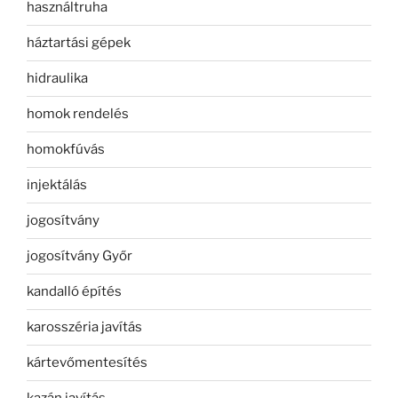
használtruha
háztartási gépek
hidraulika
homok rendelés
homokfúvás
injektálás
jogosítvány
jogosítvány Győr
kandalló építés
karosszéria javítás
kártevőmentesítés