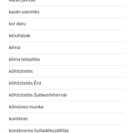
kazán javítás
kazán szerelés
kcr daru
készházak
klíma
klíma telepítés
költöztetés
költöztetés Érd
költöztetés Székesfehérvár
kőműves munka
konténer
konténeres hulladékszállítás