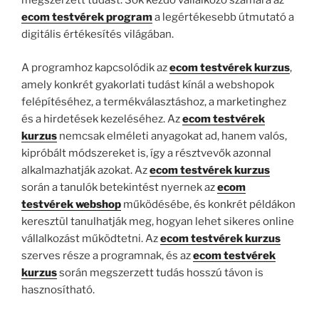
megszerzett tudást. Sok kezdő vállalkozó számára az
ecom testvérek program
a legértékesebb útmutató a
digitális értékesítés világában.
A programhoz kapcsolódik az
ecom testvérek kurzus
,
amely konkrét gyakorlati tudást kínál a webshopok
felépítéséhez, a termékválasztáshoz, a marketinghez
és a hirdetések kezeléséhez. Az
ecom testvérek
kurzus
nemcsak elméleti anyagokat ad, hanem valós,
kipróbált módszereket is, így a résztvevők azonnal
alkalmazhatják azokat. Az
ecom testvérek kurzus
során a tanulók betekintést nyernek az
ecom
testvérek webshop
működésébe, és konkrét példákon
keresztül tanulhatják meg, hogyan lehet sikeres online
vállalkozást működtetni. Az
ecom testvérek kurzus
szerves része a programnak, és az
ecom testvérek
kurzus
során megszerzett tudás hosszú távon is
hasznosítható.