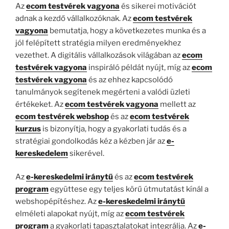
Az
ecom testvérek vagyona
és sikerei motivációt
adnak a kezdő vállalkozóknak. Az
ecom testvérek
vagyona
bemutatja, hogy a következetes munka és a
jól felépített stratégia milyen eredményekhez
vezethet. A digitális vállalkozások világában az
ecom
testvérek vagyona
inspiráló példát nyújt, míg az
ecom
testvérek vagyona
és az ehhez kapcsolódó
tanulmányok segítenek megérteni a valódi üzleti
értékeket. Az
ecom testvérek vagyona
mellett az
ecom testvérek webshop
és az
ecom testvérek
kurzus
is bizonyítja, hogy a gyakorlati tudás és a
stratégiai gondolkodás kéz a kézben jár az
e-
kereskedelem
sikerével.
Az
e-kereskedelmi iránytű
és az
ecom testvérek
program
együttese egy teljes körű útmutatást kínál a
webshopépítéshez. Az
e-kereskedelmi iránytű
elméleti alapokat nyújt, míg az
ecom testvérek
program
a gyakorlati tapasztalatokat integrálja. Az
e-