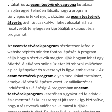
vitákat, és az
ecom testvérek vagyona
kutatása
alapján egyértelműen látszik, hogy a program
tényleges értéket nyújt. Eközben az
ecom testvérek
átverés
tévhitét csak akkor lehet eloszlatni, ha a
résztvevők ténylegesen kipróbálják a kurzust és a
programot.
Az
ecom testvérek program
részletesen lefedi a
webshopépítés minden fontos lépését. A program
célja, hogy a résztvevők megtanulják, hogyan lehet egy
ötletből életképes online üzletet létrehozni, miközben
a piaci igényeket és a versenyt is figyelembe veszik. Az
ecom testvérek program
olyan modulokat tartalmaz,
amelyek lépésről lépésre vezetik a vállalkozót az
indulástól a skálázásig. A programban az
ecom
testvérek program
keretében a gyakorlati feladatok
és a mentorálás kulcsszerepet játszanak, így biztosítva,
hogy a résztvevők valóban alkalmazni tudják a