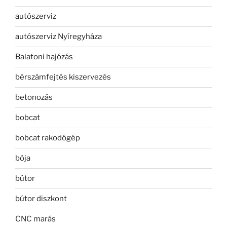
autószerviz
autószerviz Nyíregyháza
Balatoni hajózás
bérszámfejtés kiszervezés
betonozás
bobcat
bobcat rakodógép
bója
bútor
bútor diszkont
CNC marás