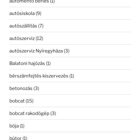
autómentő bérlés
(1)
autósiskola
(9)
autószállítás
(7)
autószerviz
(12)
autószerviz Nyíregyháza
(3)
Balatoni hajózás
(1)
bérszámfejtés kiszervezés
(1)
betonozás
(3)
bobcat
(15)
bobcat rakodógép
(3)
bója
(1)
bútor
(1)