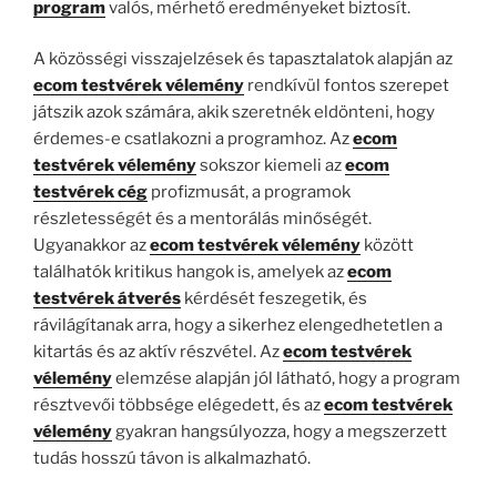
program
valós, mérhető eredményeket biztosít.
A közösségi visszajelzések és tapasztalatok alapján az
ecom testvérek vélemény
rendkívül fontos szerepet
játszik azok számára, akik szeretnék eldönteni, hogy
érdemes-e csatlakozni a programhoz. Az
ecom
testvérek vélemény
sokszor kiemeli az
ecom
testvérek cég
profizmusát, a programok
részletességét és a mentorálás minőségét.
Ugyanakkor az
ecom testvérek vélemény
között
találhatók kritikus hangok is, amelyek az
ecom
testvérek átverés
kérdését feszegetik, és
rávilágítanak arra, hogy a sikerhez elengedhetetlen a
kitartás és az aktív részvétel. Az
ecom testvérek
vélemény
elemzése alapján jól látható, hogy a program
résztvevői többsége elégedett, és az
ecom testvérek
vélemény
gyakran hangsúlyozza, hogy a megszerzett
tudás hosszú távon is alkalmazható.