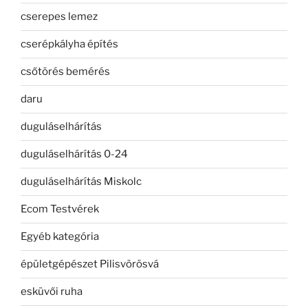
cserepes lemez
cserépkályha építés
csőtörés bemérés
daru
duguláselhárítás
duguláselhárítás 0-24
duguláselhárítás Miskolc
Ecom Testvérek
Egyéb kategória
épületgépészet Pilisvörösvá
esküvői ruha