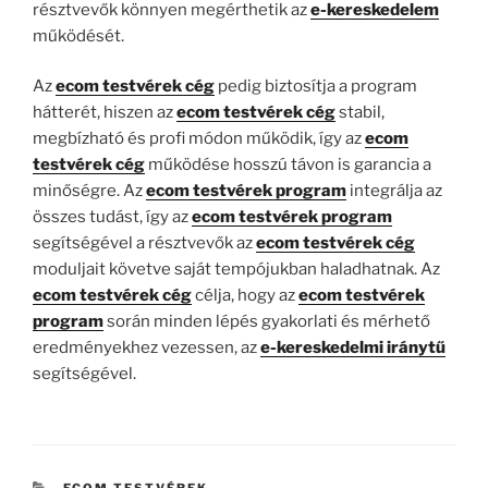
résztvevők könnyen megérthetik az
e-kereskedelem
működését.
Az
ecom testvérek cég
pedig biztosítja a program
hátterét, hiszen az
ecom testvérek cég
stabil,
megbízható és profi módon működik, így az
ecom
testvérek cég
működése hosszú távon is garancia a
minőségre. Az
ecom testvérek program
integrálja az
összes tudást, így az
ecom testvérek program
segítségével a résztvevők az
ecom testvérek cég
moduljait követve saját tempójukban haladhatnak. Az
ecom testvérek cég
célja, hogy az
ecom testvérek
program
során minden lépés gyakorlati és mérhető
eredményekhez vezessen, az
e-kereskedelmi iránytű
segítségével.
KATEGÓRIÁK
ECOM TESTVÉREK