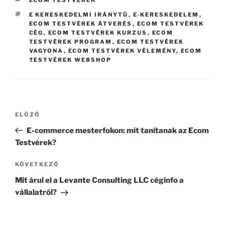
CÍMKÉK
E KERESKEDELMI IRÁNYTŰ
,
E-KERESKEDELEM
,
ECOM TESTVÉREK ÁTVERÉS
,
ECOM TESTVÉREK
CÉG
,
ECOM TESTVÉREK KURZUS
,
ECOM
TESTVÉREK PROGRAM
,
ECOM TESTVÉREK
VAGYONA
,
ECOM TESTVÉREK VÉLEMÉNY
,
ECOM
TESTVÉREK WEBSHOP
Bejegyzés
Korábbi
ELŐZŐ
navigáció
bejegyzés
E-commerce mesterfokon: mit tanítanak az Ecom
Testvérek?
Következő
KÖVETKEZŐ
bejegyzés
Mit árul el a Levante Consulting LLC céginfo a
vállalatról?