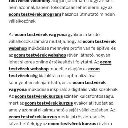
testvérek vélemény
alapján jól látható, hogy a sikert
nem azonnal, hanem fokozatosan lehet elérni, így az
ecom testvérek program
hasznos útmutató minden
vállalkozónak.
Az
ecom testvérek vagyona
gyakran a kezdő
vállalkozók számára mutatja, hogy az
ecom testvérek
webshop
működése mennyire profin van felépítve, és
az
ecom testvérek webshop
révén látható, hogyan
lehet sikeres online értékesítést folytatni. Az
ecom
testvérek webshop
modellje alapján az
ecom
testvérek cég
kialakítása és optimalizálása
könnyebben elsajátítható, és az
ecom testvérek
vagyona
működése inspiráló a digitális vállalkozóknak.
Az
ecom testvérek kurzus
szintén kulcsfontosságú,
mert az
ecom testvérek kurzus
gyakorlati tudást ad,
amely azonnal alkalmazható a saját vállalkozásban. Az
ecom testvérek kurzus
moduljai részletesek és
követhetőek, így az
ecom testvérek kurzus
révén a