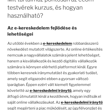
testvérek kurzus, és hogyan
használható?
Az e-kereskedelem fejlődése és
lehetőségei
Az utóbbi években a
e-kereskedelem
robbanásszerű
növekedést mutatott világszerte. Az online értékesítés
nemcsak a nagyvállalatok számára jelent lehetőséget,
hanem a kisvállalkozók és kezdő digitális vállalkozók
számára is könnyen elérhető platformot kínál. Egyre
többen keresnek iránymutatást és gyakorlati tudást,
amely segít eligazodni ebben a gyorsan változó
iparágban. Éppen ezért vált kiemelt figyelemmel
követetté az
e-kereskedelmi iránytű
, amely egy
átfogó útmutatót kínál a kezdőknek, hogyan indítsák el
saját online vállalkozásukat. Az
e-kereskedelmi iránytű
segít megérteni a piac működését, az ügyfélvonzást és