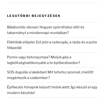
LEGUTÓBBI BEJEGYZÉSEK
Bálabontás okosan: Hogyan spórolhatsz időt és
takarmányt a mindennapi munkában?
Fékhibák előjelei: Ezt jelzi a nyikorgás, a rázás és a puha
fékpedál
Pumix vagy betonpumpa? Melyik gép a
legköltséghatékonyabb a te építkezéseden?
SOS dugulás a lakásban! Mit tehetsz azonnal, mielőtt
megérkezik a szakember?
Építkezés hónapok helyett hetek alatt: Így készül el egy
modern készház!