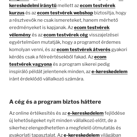
kereskedelmi iránytű
mellett az
ecom testvérek
kurzus
és az
ecom testvérek webshop
biztosítja, hogy
a résztvevők ne csak ismereteket, hanem mérhető
eredményeket is kapjanak. Az
ecom testvérek
vélemény
és az
ecom testvérek cég
visszajelzései
egyértelműen mutatják, hogy a programot érdemes
komolyan venni, és az
ecom testvérek átverés
gyakori
kérdés csak a félreértésekből fakad. Az
ecom
testvérek vagyona
és a program sikerei pedig
inspiráló példát jelentenek minden, az
e-kereskedelem
iránt érdeklődő vállalkozó számára.
A cég és a program biztos háttere
Az online értékesítés és az
e-kereskedelem
fejlődése
új lehetőségeket nyit minden vállalkozó előtt, de a
sikerhez elengedhetetlen a megfelelő útmutatás és
gyakorlati tapasztalat. Az
e-kereskedelem
világában