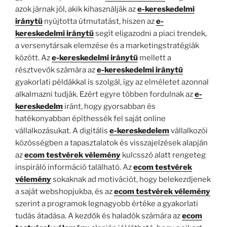
azok járnak jól, akik kihasználják az
e-kereskedelmi
iránytű
nyújtotta útmutatást, hiszen az
e-
kereskedelmi iránytű
segít eligazodni a piaci trendek,
a versenytársak elemzése és a marketingstratégiák
között. Az
e-kereskedelmi iránytű
mellett a
résztvevők számára az
e-kereskedelmi iránytű
gyakorlati példákkal is szolgál, így az elméletet azonnal
alkalmazni tudják. Ezért egyre többen fordulnak az
e-
kereskedelm
iránt, hogy gyorsabban és
hatékonyabban építhessék fel saját online
vállalkozásukat. A digitális
e-kereskedelem
vállalkozói
közösségben a tapasztalatok és visszajelzések alapján
az
ecom testvérek vélemény
kulcsszó alatt rengeteg
inspiráló információ található. Az
ecom testvérek
vélemény
sokaknak ad motivációt, hogy belekezdjenek
a saját webshopjukba, és az
ecom testvérek vélemény
szerint a programok legnagyobb értéke a gyakorlati
tudás átadása. A kezdők és haladók számára az
ecom