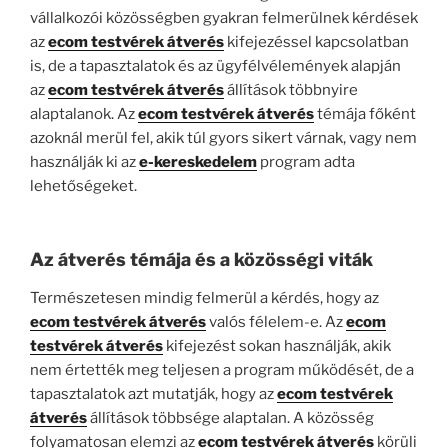
vállalkozói közösségben gyakran felmerülnek kérdések
az
ecom testvérek átverés
kifejezéssel kapcsolatban
is, de a tapasztalatok és az ügyfélvélemények alapján
az
ecom testvérek átverés
állítások többnyire
alaptalanok. Az
ecom testvérek átverés
témája főként
azoknál merül fel, akik túl gyors sikert várnak, vagy nem
használják ki az
e-kereskedelem
program adta
lehetőségeket.
Az átverés témája és a közösségi viták
Természetesen mindig felmerül a kérdés, hogy az
ecom testvérek átverés
valós félelem-e. Az
ecom
testvérek átverés
kifejezést sokan használják, akik
nem értették meg teljesen a program működését, de a
tapasztalatok azt mutatják, hogy az
ecom testvérek
átverés
állítások többsége alaptalan. A közösség
folyamatosan elemzi az
ecom testvérek átverés
körüli