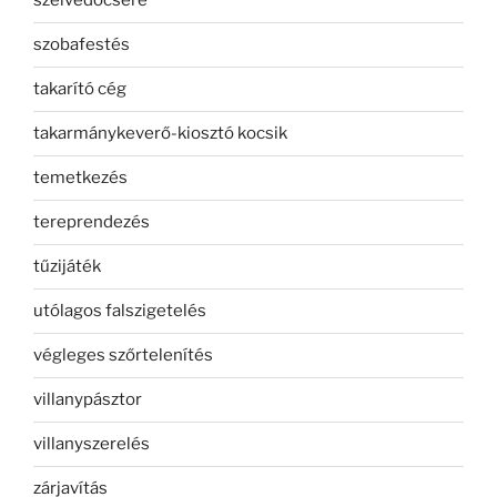
szélvédőcsere
szobafestés
takarító cég
takarmánykeverő-kiosztó kocsik
temetkezés
tereprendezés
tűzijáték
utólagos falszigetelés
végleges szőrtelenítés
villanypásztor
villanyszerelés
zárjavítás