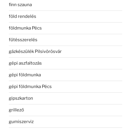
finn szauna
föld rendelés
földmunka Pécs
fűtésszerelés
gázkészülék Pilsivörösvár
gépi aszfaltozás
gépi földmunka
gépi földmunka Pécs
gipszkarton
grillező
gumiszerviz