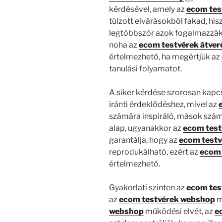
kérdésével, amely az
ecom tes
túlzott elvárásokból fakad, his
legtöbbször azok fogalmazzák 
noha az
ecom testvérek átver
értelmezhető, ha megértjük az
tanulási folyamatot.
A siker kérdése szorosan kapc
iránti érdeklődéshez, mivel az
számára inspiráló, mások szám
alap, ugyanakkor az
ecom test
garantálja, hogy az
ecom testv
reprodukálható, ezért az
ecom 
értelmezhető.
Gyakorlati szinten az
ecom tes
az
ecom testvérek webshop
m
webshop
működési elvét, az
e