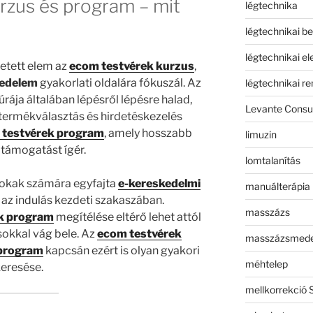
rzus és program – mit
légtechnika
légtechnikai b
légtechnikai e
etett elem az
ecom testvérek kurzus
,
kedelem
gyakorlati oldalára fókuszál. Az
légtechnikai r
úrája általában lépésről lépésre halad,
Levante Consul
termékválasztás és hirdetéskezelés
 testvérek program
, amely hosszabb
limuzin
 támogatást ígér.
lomtalanítás
okak számára egyfajta
e-kereskedelmi
manuálterápia
i az indulás kezdeti szakaszában.
masszázs
k program
megítélése eltérő lehet attól
sokkal vág bele. Az
ecom testvérek
masszázsmed
 program
kapcsán ezért is olyan gyakori
méhtelep
eresése.
mellkorrekció 