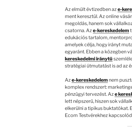
Az elmúlt évtizedben az
e-ker
ment keresztül. Az online vás
megoldás, hanem sok vállalkoz
csatorna. Az
e-kereskedelem
t
edukációs tartalom, mentorpro
amelyek célja, hogy irányt mu
egyaránt. Ebben a közegben vá
kereskedelmi iránytű
szemléle
stratégiai útmutatást is ad az
Az
e-kereskedelem
nem pusztá
komplex rendszert: marketinget,
pénzügyi tervezést. Az
e keres
lett népszerű, hiszen sok vállal
elkerülni a tipikus buktatókat
Ecom Testvérekhez kapcsolódó