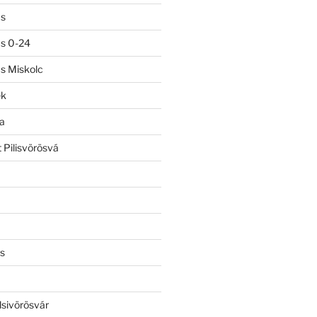
ás
ás 0-24
ás Miskolc
ek
a
 Pilisvörösvá
s
lsivörösvár