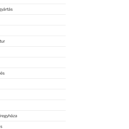
gyártás
tur
lés
íregyháza
ás