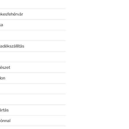
ékesfehérvár
ka
adékszállítás
észet
lon
ártás
rónnal