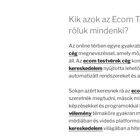
Kik azok az Ecom T
róluk mindenki?
Az online térben egyre gyakra
cég
megnevezéssel, amely mögö
áll. Az
ecom testvérek cég
kom
kereskedelem
nyújtotta lehet
automatizált rendszereket és a
Sokan azért keresnek rá az
eco
szeretnék megtudni, mások mil
képzésekkel és programokkal 
vélemény
témaköre gyakran m
médiában és videós platformoko
kereskedelem
világában a hit