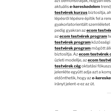
azt demonstrálják, hogyan ille
aktuális
e-kereskedelem
trend
testvérek kurzus
biztosítja, a
lépésről lépésre építik fel a ren
gyakorlatorientált szemléletet
pedig gyakran az
ecom testvé
az
ecom testvérek program
ho
testvérek program
közösségi 
testvérek program
mögött áll
biztosítja. Az
ecom testvérek 
üzleti modellje, az
ecom testvé
testvérek cég
oktatási fókusz
jelenléte együtt adja azt a ko
eldönthetik, hogy az
e-keresk
irányt jelent-e ez az út.