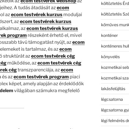
szkedik az
ecom testvérek webshop
az
költöztetés Érd
jeihez. A tudás átadását az
ecom
költöztetés Sz
hol az
ecom testvérek kurzus
moduljai
dszert, az
ecom testvérek kurzus
kőműves mun
 alkalmaz, az
ecom testvérek kurzus
rek program
részeként érhető el, mivel
konténer
sszabb távú támogatást nyújt, az
ecom
konténeres hull
elemeket is tartalmaz, és az
ecom
ó struktúrát az
ecom testvérek cég
könyvelés
cég
működése, az
ecom testvérek cég
kozmetikai seb
rek cég
transzparenciája, az
ecom
a és az
ecom testvérek program
piaci
kozmetikai sza
mplex képet, amely alapján az érdeklődők
lakásfelújítás
edelem
világában számukra megfelelő
légcsatorna
légcsatorna gy
légi felmérés d