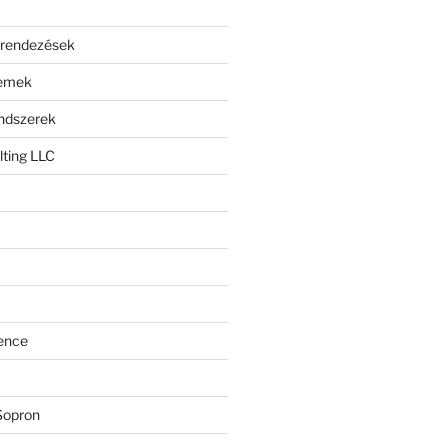
erendezések
lemek
endszerek
ting LLC
ence
Sopron