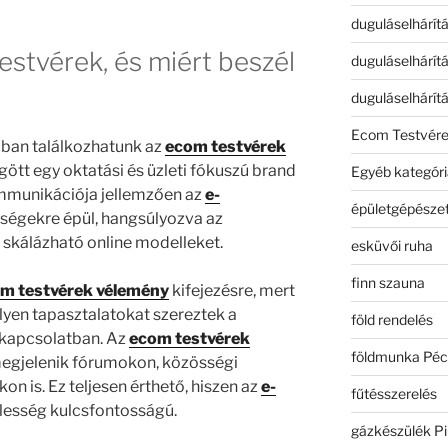
duguláselhárít
estvérek, és miért beszél
duguláselhárít
duguláselhárít
Ecom Testvér
bban találkozhatunk az
ecom testvérek
tt egy oktatási és üzleti fókuszú brand
Egyéb kategóri
munikációja jellemzően az
e-
épületgépészet
őségekre épül, hangsúlyozva az
 skálázható online modelleket.
esküvői ruha
finn szauna
m testvérek vélemény
kifejezésre, mert
yen tapasztalatokat szereztek a
föld rendelés
kapcsolatban. Az
ecom testvérek
földmunka Péc
egjelenik fórumokon, közösségi
n is. Ez teljesen érthető, hiszen az
e-
fűtésszerelés
elesség kulcsfontosságú.
gázkészülék Pi