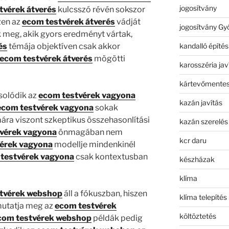
jogosítvány
tvérek átverés
kulcsszó révén sokszor
zen az
ecom testvérek átverés
vádját
jogosítvány Gy
meg, akik gyors eredményt vártak,
kandalló építés
és
témája objektíven csak akkor
ecom testvérek átverés
mögötti
karosszéria jav
kártevőmentes
solódik az
ecom testvérek vagyona
kazán javítás
ecom testvérek vagyona
sokak
ára viszont szkeptikus összehasonlítási
kazán szerelés
vérek vagyona
önmagában nem
kcr daru
érek vagyona
modellje mindenkinél
testvérek vagyona
csak kontextusban
készházak
klíma
tvérek webshop
áll a fókuszban, hiszen
klíma telepítés
utatja meg az
ecom testvérek
költöztetés
com testvérek webshop
példák pedig