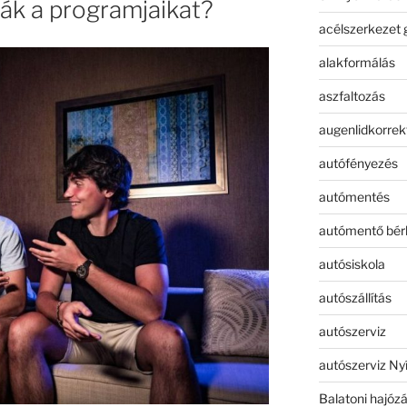
ták a programjaikat?
acélszerkezet 
alakformálás
aszfaltozás
augenlidkorrek
autófényezés
autómentés
autómentő bér
autósiskola
autószállítás
autószerviz
autószerviz Ny
Balatoni hajóz