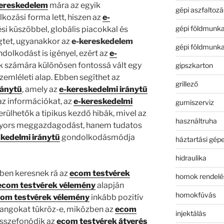
ereskedelem
mára az egyik
gépi aszfaltozá
kozási forma lett, hiszen az
e-
gépi földmunk
si küszöbbel, globális piacokkal és
gtet, ugyanakkor az
e-kereskedelem
gépi földmunk
dolkodást is igényel, ezért az
e-
k számára különösen fontossá vált egy
gipszkarton
zemléleti alap. Ebben segíthet az
grillező
ránytű
, amely az
e-kereskedelmi iránytű
az információkat, az
e-kereskedelmi
gumiszerviz
rülhetők a tipikus kezdő hibák, mivel az
használtruha
yors meggazdagodást, hanem tudatos
kedelmi iránytű
gondolkodásmódja
háztartási gép
hidraulika
ben keresnek rá az
ecom testvérek
homok rendelé
ecom testvérek vélemény
alapján
homokfúvás
om testvérek vélemény
inkább pozitív
 hangokat tükröz-e, miközben az
ecom
injektálás
sszefonódik az
ecom testvérek átverés