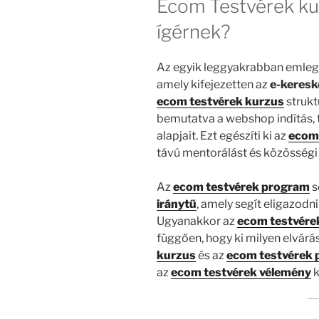
Ecom Testvérek ku
ígérnek?
Az egyik leggyakrabban emleg
amely kifejezetten az
e-keres
ecom testvérek kurzus
strukt
bemutatva a webshop indítás, 
alapjait. Ezt egészíti ki az
ecom
távú mentorálást és közösségi
Az
ecom testvérek program
s
iránytű
, amely segít eligazodn
Ugyanakkor az
ecom testvére
függően, hogy ki milyen elvárá
kurzus
és az
ecom testvérek
az
ecom testvérek vélemény
k