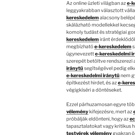
Az online üzleti világban az
e-k
leggyakrabban választott vállal
kereskedelem
alacsony belépé
skálázható modellekkel kecse
komoly tudást és stratégiai gon
kereskedelem
iránt érdeklődő
megbízható
e-kereskedelem
s
úgynevezett
e-kereskedelmi i
szerepét betöltve rendszerezi 
iránytű
segítségével pedig elke
e-kereskedelmi iránytű
nem g
építkezést hirdet, és az
e-keres
végigkíséri a döntéseket.
Ezzel párhuzamosan egyre töb
vélemény
kifejezésre, mert az
próbálják eldönteni, hogy az
ec
tapasztalatokat vagy kritikus
testvérek vélemény
gyakran ö