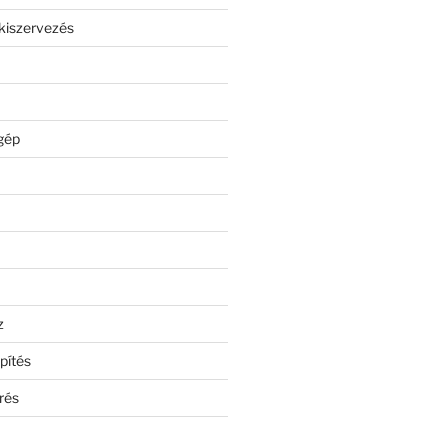
kiszervezés
gép
z
pítés
rés