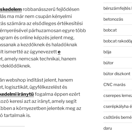
bérszámfejtés 
eskedelem
robbanásszerű fejlődésen
árlás ma már nem csupán kényelmi
betonozás
ás számára az elsődleges értékesítési
bobcat
érnyerésével párhuzamosan egyre több
gram és online képzés jelent meg,
bobcat rakodó
tassanak a kezdőknek és haladóknak
lt ismertté az úgynevezett
e
bója
t, amely nemcsak technikai, hanem
bútor
 érdeklődőknek.
bútor diszkont
n webshop indítást jelent, hanem
CNC marás
 logisztikát, ügyfélkezelést és
kedelmi iránytű
fogalma éppen ezért
cserepes leme
kozó keresi azt az irányt, amely segít
cserépkályha é
. Ebben a környezetben jelentek meg az
 tartalmak is.
csőtörés bemé
daru