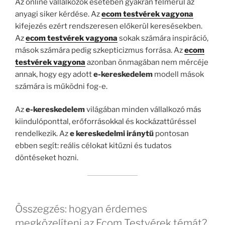
Az online vállalkozók esetében gyakran felmerül az
anyagi siker kérdése. Az
ecom testvérek vagyona
kifejezés ezért rendszeresen előkerül keresésekben.
Az
ecom testvérek vagyona
sokak számára inspiráció,
mások számára pedig szkepticizmus forrása. Az
ecom
testvérek vagyona
azonban önmagában nem mércéje
annak, hogy egy adott
e-kereskedelem
modell mások
számára is működni fog-e.
Az
e-kereskedelem
világában minden vállalkozó más
kiindulóponttal, erőforrásokkal és kockázattűréssel
rendelkezik. Az
e kereskedelmi iránytű
pontosan
ebben segít: reális célokat kitűzni és tudatos
döntéseket hozni.
Összegzés: hogyan érdemes
megközelíteni az Ecom Testvérek témát?