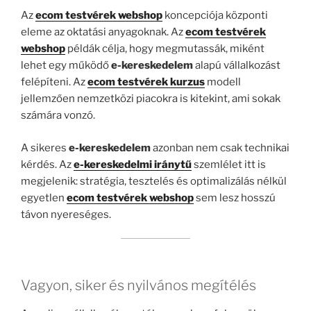
Az
ecom testvérek webshop
koncepciója központi
eleme az oktatási anyagoknak. Az
ecom testvérek
webshop
példák célja, hogy megmutassák, miként
lehet egy működő
e-kereskedelem
alapú vállalkozást
felépíteni. Az
ecom testvérek kurzus
modell
jellemzően nemzetközi piacokra is kitekint, ami sokak
számára vonzó.
A sikeres
e-kereskedelem
azonban nem csak technikai
kérdés. Az
e-kereskedelmi iránytű
szemlélet itt is
megjelenik: stratégia, tesztelés és optimalizálás nélkül
egyetlen
ecom testvérek webshop
sem lesz hosszú
távon nyereséges.
Vagyon, siker és nyilvános megítélés