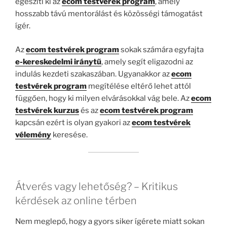
egészíti ki az
ecom testvérek program
, amely
hosszabb távú mentorálást és közösségi támogatást
ígér.
Az
ecom testvérek program
sokak számára egyfajta
e-kereskedelmi iránytű
, amely segít eligazodni az
indulás kezdeti szakaszában. Ugyanakkor az
ecom
testvérek program
megítélése eltérő lehet attól
függően, hogy ki milyen elvárásokkal vág bele. Az
ecom
testvérek kurzus
és az
ecom testvérek program
kapcsán ezért is olyan gyakori az
ecom testvérek
vélemény
keresése.
Átverés vagy lehetőség? – Kritikus
kérdések az online térben
Nem meglepő, hogy a gyors siker ígérete miatt sokan