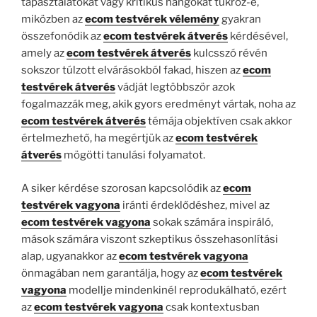
tapasztalatokat vagy kritikus hangokat tükröz-e,
miközben az
ecom testvérek vélemény
gyakran
összefonódik az
ecom testvérek átverés
kérdésével,
amely az
ecom testvérek átverés
kulcsszó révén
sokszor túlzott elvárásokból fakad, hiszen az
ecom
testvérek átverés
vádját legtöbbször azok
fogalmazzák meg, akik gyors eredményt vártak, noha az
ecom testvérek átverés
témája objektíven csak akkor
értelmezhető, ha megértjük az
ecom testvérek
átverés
mögötti tanulási folyamatot.
A siker kérdése szorosan kapcsolódik az
ecom
testvérek vagyona
iránti érdeklődéshez, mivel az
ecom testvérek vagyona
sokak számára inspiráló,
mások számára viszont szkeptikus összehasonlítási
alap, ugyanakkor az
ecom testvérek vagyona
önmagában nem garantálja, hogy az
ecom testvérek
vagyona
modellje mindenkinél reprodukálható, ezért
az
ecom testvérek vagyona
csak kontextusban