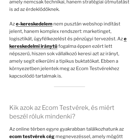
amely nemcsak technikai, hanem stratégiai útmutatást
is ad az érdeklődőknek.
Az
e-kereskedelem
nem pusztán webshop indítást
jelent, hanem komplex rendszert: marketinget,
logisztikát, ügyfélkezelést és pénzügyi tervezést. Az
e
kereskedelmi iránytű
fogalma éppen ezért lett
népszerű, hiszen sok vállalkozó keresi azt az irányt,
amely segít elkerülni a tipikus buktatókat. Ebben a
környezetben jelentek meg az Ecom Testvérekhez
kapcsolódó tartalmak is.
Kik azok az Ecom Testvérek, és miért
beszél róluk mindenki?
Az online térben egyre gyakrabban találkozhatunk az
ecom testvérek cég
megnevezéssel, amely mögött