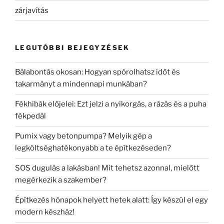
zárjavítás
LEGUTÓBBI BEJEGYZÉSEK
Bálabontás okosan: Hogyan spórolhatsz időt és
takarmányt a mindennapi munkában?
Fékhibák előjelei: Ezt jelzi a nyikorgás, a rázás és a puha
fékpedál
Pumix vagy betonpumpa? Melyik gép a
legköltséghatékonyabb a te építkezéseden?
SOS dugulás a lakásban! Mit tehetsz azonnal, mielőtt
megérkezik a szakember?
Építkezés hónapok helyett hetek alatt: Így készül el egy
modern készház!