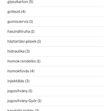
gipszkarton
(5)
grillező
(4)
gumiszerviz
(1)
használtruha
(1)
háztartási gépek
(1)
hidraulika
(3)
homok rendelés
(1)
homokfúvás
(4)
injektálás
(3)
jogosítvány
(1)
jogosítvány Győr
(1)
kandalló építés
(3)