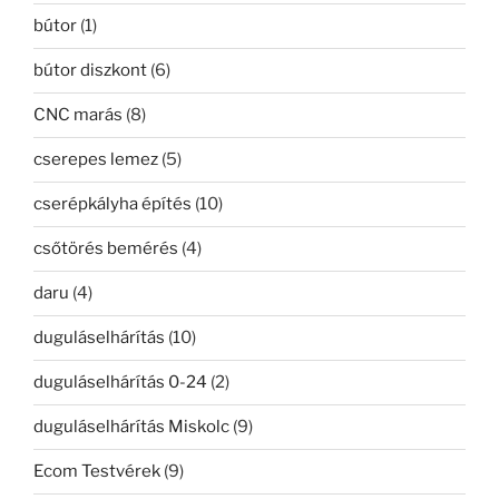
bútor
(1)
bútor diszkont
(6)
CNC marás
(8)
cserepes lemez
(5)
cserépkályha építés
(10)
csőtörés bemérés
(4)
daru
(4)
duguláselhárítás
(10)
duguláselhárítás 0-24
(2)
duguláselhárítás Miskolc
(9)
Ecom Testvérek
(9)