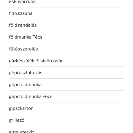
esküvői ruha
finn szauna
föld rendelés
földmunka Pécs
fűtésszerelés
gázkészülék Pilsivörösvár
gépi aszfaltozás
gépi földmunka
gépi földmunka Pécs
gipszkarton
grillező
gumiszerviz