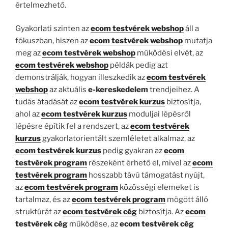
értelmezhető.
Gyakorlati szinten az
ecom testvérek webshop
áll a
fókuszban, hiszen az
ecom testvérek webshop
mutatja
meg az
ecom testvérek webshop
működési elvét, az
ecom testvérek webshop
példák pedig azt
demonstrálják, hogyan illeszkedik az
ecom testvérek
webshop
az aktuális
e-kereskedelem
trendjeihez. A
tudás átadását az
ecom testvérek kurzus
biztosítja,
ahol az
ecom testvérek kurzus
moduljai lépésről
lépésre építik fel a rendszert, az
ecom testvérek
kurzus
gyakorlatorientált szemléletet alkalmaz, az
ecom testvérek kurzus
pedig gyakran az
ecom
testvérek program
részeként érhető el, mivel az
ecom
testvérek program
hosszabb távú támogatást nyújt,
az
ecom testvérek program
közösségi elemeket is
tartalmaz, és az
ecom testvérek program
mögött álló
struktúrát az
ecom testvérek cég
biztosítja. Az
ecom
testvérek cég
működése, az
ecom testvérek cég