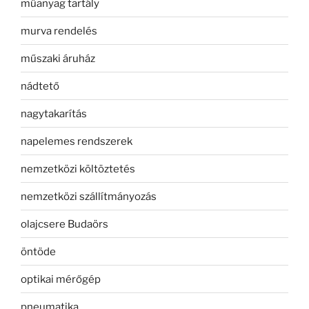
műanyag tartály
murva rendelés
műszaki áruház
nádtető
nagytakarítás
napelemes rendszerek
nemzetközi költöztetés
nemzetközi szállítmányozás
olajcsere Budaörs
öntöde
optikai mérőgép
pneumatika