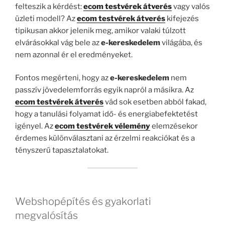
felteszik a kérdést:
ecom testvérek átverés
vagy valós
üzleti modell? Az
ecom testvérek átverés
kifejezés
tipikusan akkor jelenik meg, amikor valaki túlzott
elvárásokkal vág bele az
e-kereskedelem
világába, és
nem azonnal ér el eredményeket.
Fontos megérteni, hogy az
e-kereskedelem
nem
passzív jövedelemforrás egyik napról a másikra. Az
ecom testvérek átverés
vád sok esetben abból fakad,
hogy a tanulási folyamat idő- és energiabefektetést
igényel. Az
ecom testvérek vélemény
elemzésekor
érdemes különválasztani az érzelmi reakciókat és a
tényszerű tapasztalatokat.
Webshopépítés és gyakorlati
megvalósítás