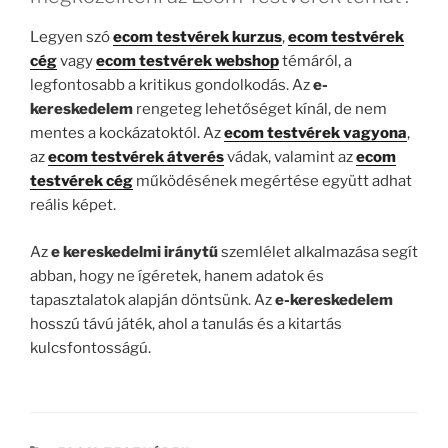
Legyen szó
ecom testvérek kurzus
,
ecom testvérek
cég
vagy
ecom testvérek webshop
témáról, a
legfontosabb a kritikus gondolkodás. Az
e-
kereskedelem
rengeteg lehetőséget kínál, de nem
mentes a kockázatoktól. Az
ecom testvérek vagyona
,
az
ecom testvérek átverés
vádak, valamint az
ecom
testvérek cég
működésének megértése együtt adhat
reális képet.
Az
e kereskedelmi iránytű
szemlélet alkalmazása segít
abban, hogy ne ígéretek, hanem adatok és
tapasztalatok alapján döntsünk. Az
e-kereskedelem
hosszú távú játék, ahol a tanulás és a kitartás
kulcsfontosságú.