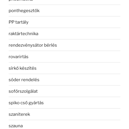
ponthegesztők
PP tartály
raktártechnika
rendezvénysátor bérlés
rovarirtás
sírkő készítés
sóder rendelés
sofőrszolgálat
spiko cső gyártás
szaniterek
szauna