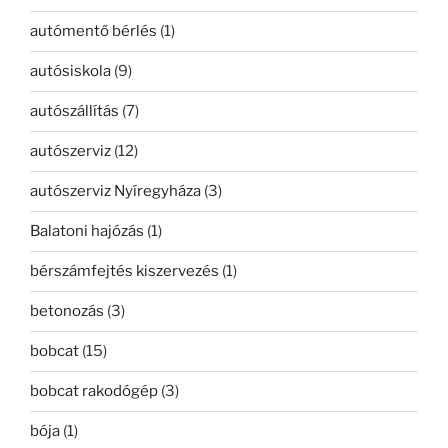
autómentő bérlés
(1)
autósiskola
(9)
autószállítás
(7)
autószerviz
(12)
autószerviz Nyíregyháza
(3)
Balatoni hajózás
(1)
bérszámfejtés kiszervezés
(1)
betonozás
(3)
bobcat
(15)
bobcat rakodógép
(3)
bója
(1)