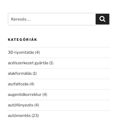
Keresés
Keresé
a
következő
kifejezésre:
KATEGÓRIÁK
3D nyomtatás
(4)
acélszerkezet gyártás
(1)
alakformálás
(1)
aszfaltozás
(4)
augenlidkorrektur
(4)
autófényezés
(4)
autómentés
(23)