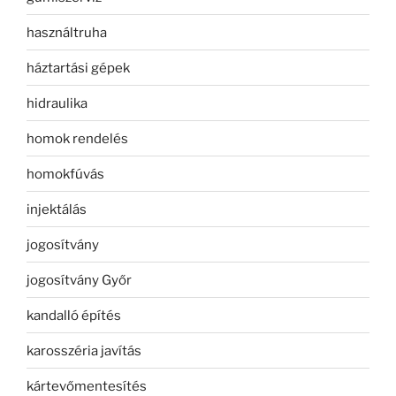
használtruha
háztartási gépek
hidraulika
homok rendelés
homokfúvás
injektálás
jogosítvány
jogosítvány Győr
kandalló építés
karosszéria javítás
kártevőmentesítés