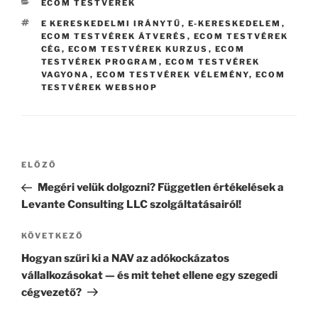
KATEGÓRIÁK
ECOM TESTVÉREK
CÍMKÉK
E KERESKEDELMI IRÁNYTŰ
,
E-KERESKEDELEM
,
ECOM TESTVÉREK ÁTVERÉS
,
ECOM TESTVÉREK
CÉG
,
ECOM TESTVÉREK KURZUS
,
ECOM
TESTVÉREK PROGRAM
,
ECOM TESTVÉREK
VAGYONA
,
ECOM TESTVÉREK VÉLEMÉNY
,
ECOM
TESTVÉREK WEBSHOP
Bejegyzés
Korábbi
ELŐZŐ
navigáció
bejegyzés
Megéri velük dolgozni? Független értékelések a
Levante Consulting LLC szolgáltatásairól!
Következő
KÖVETKEZŐ
bejegyzés
Hogyan szűri ki a NAV az adókockázatos
vállalkozásokat — és mit tehet ellene egy szegedi
cégvezető?