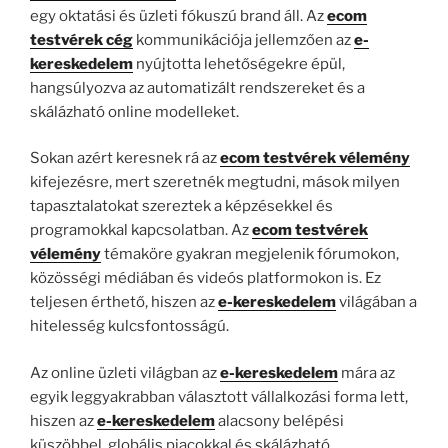
egy oktatási és üzleti fókuszú brand áll. Az
ecom
testvérek cég
kommunikációja jellemzően az
e-
kereskedelem
nyújtotta lehetőségekre épül,
hangsúlyozva az automatizált rendszereket és a
skálázható online modelleket.
Sokan azért keresnek rá az
ecom testvérek vélemény
kifejezésre, mert szeretnék megtudni, mások milyen
tapasztalatokat szereztek a képzésekkel és
programokkal kapcsolatban. Az
ecom testvérek
vélemény
témaköre gyakran megjelenik fórumokon,
közösségi médiában és videós platformokon is. Ez
teljesen érthető, hiszen az
e-kereskedelem
világában a
hitelesség kulcsfontosságú.
Az online üzleti világban az
e-kereskedelem
mára az
egyik leggyakrabban választott vállalkozási forma lett,
hiszen az
e-kereskedelem
alacsony belépési
küszöbbel, globális piacokkal és skálázható