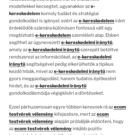
modellekkel kecsegtet, ugyanakkor az
e-
kereskedelem
komoly tudást és stratégiai
gondolkodást is igényel, ezért az
e-kereskedelem
iránt
érdeklődők számára különösen fontossá vált egy
megbízható
e-kereskedelem
szemléleti alap. Ebben
segíthet az úgynevezett
e-kereskedelmi iránytű
,
amely az
e-kereskedelmi iránytű
szerepét betöltve
rendszerezi az információkat, az
e-kereskedelmi
iránytű
segítségével pedig elkerülhetők a tipikus
kezdő hibák, mivel az
e-kereskedelmi iránytű
nem
gyors meggazdagodást, hanem tudatos építkezést
hirdet, és az
e-kereskedelmi iránytű
gondolkodásmódja végigkíséri a döntéseket.
Ezzel párhuzamosan egyre többen keresnek rá az
ecom
testvérek vélemény
kifejezésre, mert az
ecom
testvérek vélemény
alapján próbálják eldönteni, hogy
az
ecom testvérek vélemény
inkább pozitív