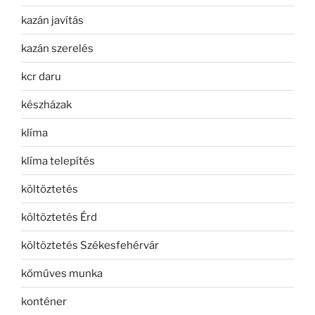
kazán javítás
kazán szerelés
kcr daru
készházak
klíma
klíma telepítés
költöztetés
költöztetés Érd
költöztetés Székesfehérvár
kőműves munka
konténer