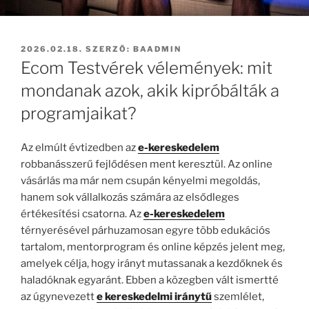
BEKÜLDVE:
2026.02.18.
SZERZŐ:
BAADMIN
Ecom Testvérek vélemények: mit
mondanak azok, akik kipróbálták a
programjaikat?
Az elmúlt évtizedben az
e-kereskedelem
robbanásszerű fejlődésen ment keresztül. Az online
vásárlás ma már nem csupán kényelmi megoldás,
hanem sok vállalkozás számára az elsődleges
értékesítési csatorna. Az
e-kereskedelem
térnyerésével párhuzamosan egyre több edukációs
tartalom, mentorprogram és online képzés jelent meg,
amelyek célja, hogy irányt mutassanak a kezdőknek és
haladóknak egyaránt. Ebben a közegben vált ismertté
az úgynevezett
e kereskedelmi iránytű
szemlélet,