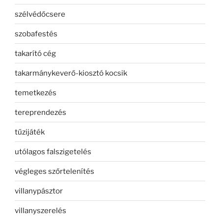
szélvédőcsere
szobafestés
takarító cég
takarmánykeverő-kiosztó kocsik
temetkezés
tereprendezés
tűzijáték
utólagos falszigetelés
végleges szőrtelenítés
villanypásztor
villanyszerelés