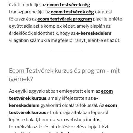
üzleti modellje, az
ecom testvérek cég
transzparenciája, az
ecom testvérek cég
oktatási
fókusza és az
ecom testvérek program
piaci jelenléte
együtt adja azt a komplex képet, amely alapján az
érdeklődők eldönthetik, hogy az
e-kereskedelem
világában számukra megfelelő irányt jelent-e ez az út.
Ecom Testvérek kurzus és program – mit
ígérnek?
Az egyik leggyakrabban emlegetett elem az
ecom
testvérek kurzus
, amely kifejezetten az
e-
kereskedelem
gyakorlati oldalára fókuszál. Az
ecom
testvérek kurzus
struktúrája általában lépésről
lépésre halad, bemutatva a webshop indítás,
termékválasztás és hirdetéskezelés alapjait. Ezt