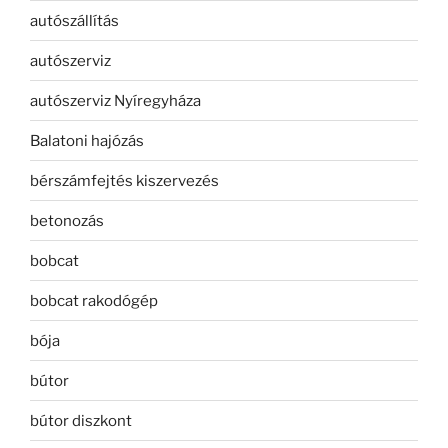
autószállítás
autószerviz
autószerviz Nyíregyháza
Balatoni hajózás
bérszámfejtés kiszervezés
betonozás
bobcat
bobcat rakodógép
bója
bútor
bútor diszkont