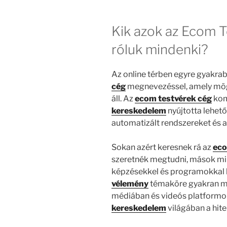
Kik azok az Ecom T
róluk mindenki?
Az online térben egyre gyakra
cég
megnevezéssel, amely mögö
áll. Az
ecom testvérek cég
kom
kereskedelem
nyújtotta lehet
automatizált rendszereket és a
Sokan azért keresnek rá az
eco
szeretnék megtudni, mások mil
képzésekkel és programokkal 
vélemény
témaköre gyakran m
médiában és videós platformoko
kereskedelem
világában a hit