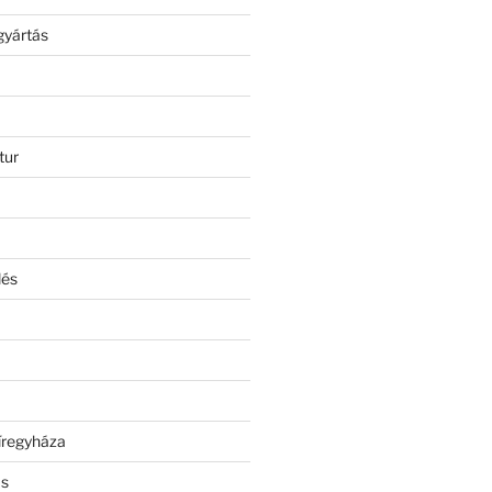
gyártás
tur
lés
íregyháza
ás