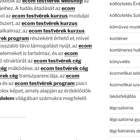
szkedik az
ecom testvérek webshop
az
költöztetés Érd
jeihez. A tudás átadását az
ecom
költöztetés Sz
hol az
ecom testvérek kurzus
moduljai
dszert, az
ecom testvérek kurzus
kőműves mun
 alkalmaz, az
ecom testvérek kurzus
rek program
részeként érhető el, mivel
konténer
sszabb távú támogatást nyújt, az
ecom
konténeres hull
elemeket is tartalmaz, és az
ecom
ó struktúrát az
ecom testvérek cég
könyvelés
cég
működése, az
ecom testvérek cég
kozmetikai seb
rek cég
transzparenciája, az
ecom
a és az
ecom testvérek program
piaci
kozmetikai sza
mplex képet, amely alapján az érdeklődők
lakásfelújítás
edelem
világában számukra megfelelő
légcsatorna
légcsatorna gy
légi felmérés d