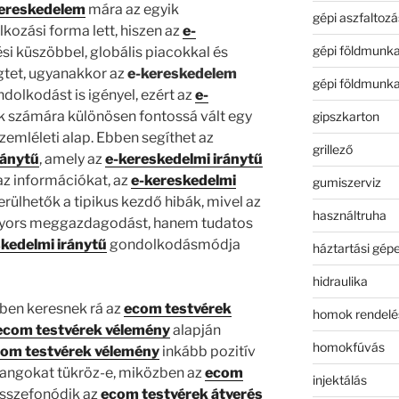
ereskedelem
mára az egyik
gépi aszfaltozá
kozási forma lett, hiszen az
e-
gépi földmunk
si küszöbbel, globális piacokkal és
gtet, ugyanakkor az
e-kereskedelem
gépi földmunk
dolkodást is igényel, ezért az
e-
k számára különösen fontossá vált egy
gipszkarton
zemléleti alap. Ebben segíthet az
grillező
ránytű
, amely az
e-kereskedelmi iránytű
az információkat, az
e-kereskedelmi
gumiszerviz
rülhetők a tipikus kezdő hibák, mivel az
használtruha
yors meggazdagodást, hanem tudatos
kedelmi iránytű
gondolkodásmódja
háztartási gép
hidraulika
ben keresnek rá az
ecom testvérek
homok rendelé
ecom testvérek vélemény
alapján
homokfúvás
om testvérek vélemény
inkább pozitív
 hangokat tükröz-e, miközben az
ecom
injektálás
sszefonódik az
ecom testvérek átverés