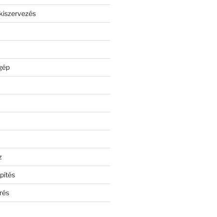
kiszervezés
gép
z
pítés
rés