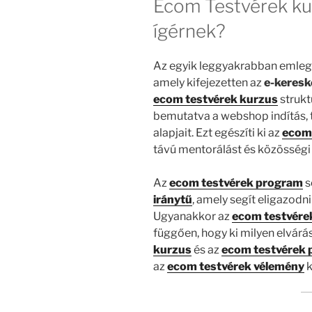
Ecom Testvérek ku
ígérnek?
Az egyik leggyakrabban emleg
amely kifejezetten az
e-keres
ecom testvérek kurzus
strukt
bemutatva a webshop indítás, 
alapjait. Ezt egészíti ki az
ecom
távú mentorálást és közösségi
Az
ecom testvérek program
s
iránytű
, amely segít eligazodn
Ugyanakkor az
ecom testvére
függően, hogy ki milyen elvárá
kurzus
és az
ecom testvérek
az
ecom testvérek vélemény
k