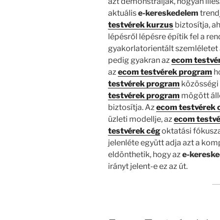
azt demonstrálják, hogyan ille
aktuális
e-kereskedelem
trend
testvérek kurzus
biztosítja, a
lépésről lépésre építik fel a ren
gyakorlatorientált szemléletet
pedig gyakran az
ecom testvé
az
ecom testvérek program
ho
testvérek program
közösségi 
testvérek program
mögött áll
biztosítja. Az
ecom testvérek 
üzleti modellje, az
ecom testvé
testvérek cég
oktatási fókusz
jelenléte együtt adja azt a ko
eldönthetik, hogy az
e-keresk
irányt jelent-e ez az út.