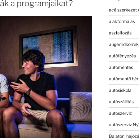
ták a programjaikat?
acélszerkezet 
alakformálás
aszfaltozás
augenlidkorrek
autófényezés
autómentés
autómentő bér
autósiskola
autószállítás
autószerviz
autószerviz Ny
Balatoni hajóz