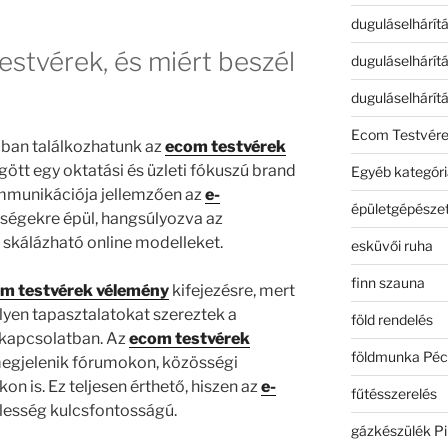
duguláselhárít
estvérek, és miért beszél
duguláselhárít
duguláselhárít
Ecom Testvér
bban találkozhatunk az
ecom testvérek
tt egy oktatási és üzleti fókuszú brand
Egyéb kategóri
munikációja jellemzően az
e-
épületgépészet
őségekre épül, hangsúlyozva az
 skálázható online modelleket.
esküvői ruha
finn szauna
m testvérek vélemény
kifejezésre, mert
yen tapasztalatokat szereztek a
föld rendelés
kapcsolatban. Az
ecom testvérek
földmunka Péc
egjelenik fórumokon, közösségi
n is. Ez teljesen érthető, hiszen az
e-
fűtésszerelés
elesség kulcsfontosságú.
gázkészülék Pi