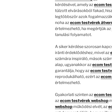
kérdésével, amely az
ecom tes
túlzott elvárásokból fakad, his
legtöbbször azok fogalmazzák 
noha az
ecom testvérek átver
értelmezhető, ha megértjük az
tanulási folyamatot.
A siker kérdése szorosan kapc
iránti érdeklődéshez, mivel az
számára inspiráló, mások szám
alap, ugyanakkor az
ecom test
garantálja, hogy az
ecom testv
reprodukálható, ezért az
ecom 
értelmezhető.
Gyakorlati szinten az
ecom tes
az
ecom testvérek webshop
m
webshop
működési elvét, az
e