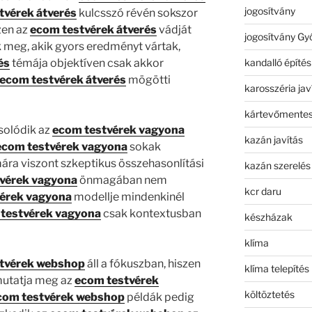
jogosítvány
tvérek átverés
kulcsszó révén sokszor
zen az
ecom testvérek átverés
vádját
jogosítvány Gy
meg, akik gyors eredményt vártak,
kandalló építés
és
témája objektíven csak akkor
ecom testvérek átverés
mögötti
karosszéria jav
kártevőmentes
solódik az
ecom testvérek vagyona
kazán javítás
ecom testvérek vagyona
sokak
ára viszont szkeptikus összehasonlítási
kazán szerelés
vérek vagyona
önmagában nem
kcr daru
érek vagyona
modellje mindenkinél
testvérek vagyona
csak kontextusban
készházak
klíma
tvérek webshop
áll a fókuszban, hiszen
klíma telepítés
utatja meg az
ecom testvérek
költöztetés
com testvérek webshop
példák pedig