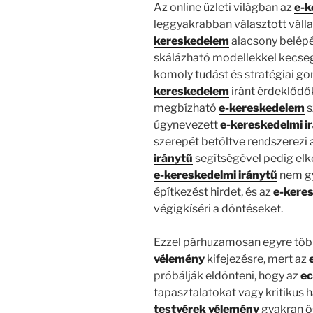
Az online üzleti világban az
e-k
leggyakrabban választott vállal
kereskedelem
alacsony belépé
skálázható modellekkel kecse
komoly tudást és stratégiai gon
kereskedelem
iránt érdeklődő
megbízható
e-kereskedelem
s
úgynevezett
e-kereskedelmi i
szerepét betöltve rendszerezi 
iránytű
segítségével pedig elke
e-kereskedelmi iránytű
nem g
építkezést hirdet, és az
e-keres
végigkíséri a döntéseket.
Ezzel párhuzamosan egyre töb
vélemény
kifejezésre, mert az
próbálják eldönteni, hogy az
ec
tapasztalatokat vagy kritikus
testvérek vélemény
gyakran ö