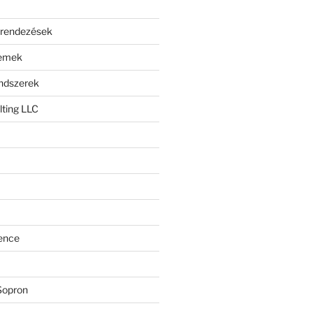
erendezések
lemek
endszerek
ting LLC
ence
Sopron