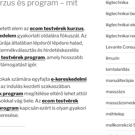
rzus és program – mit
légtechnika
légtechnikai b
légtechnikai e
etett elem az
ecom testvérek kurzus
,
kedelem
gyakorlati oldalára fókuszál. Az
légtechnikai r
úrája általában lépésről lépésre halad,
Levante Consul
termékválasztás és hirdetéskezelés
 testvérek program
, amely hosszabb
limuzin
 támogatást ígér.
lomtalanítás
okak számára egyfajta
e-kereskedelmi
manuálterápia
i az indulás kezdeti szakaszában.
masszázs
k program
megítélése eltérő lehet attól
sokkal vág bele. Az
ecom testvérek
masszázsmed
 program
kapcsán ezért is olyan gyakori
méhtelep
eresése.
mellkorrekció 