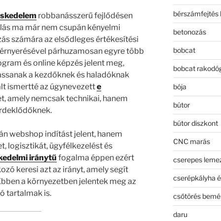
bérszámfejtés 
eskedelem
robbanásszerű fejlődésen
árlás ma már nem csupán kényelmi
betonozás
ás számára az elsődleges értékesítési
bobcat
érnyerésével párhuzamosan egyre több
gram és online képzés jelent meg,
bobcat rakodó
tassanak a kezdőknek és haladóknak
lt ismertté az úgynevezett
e
bója
t, amely nemcsak technikai, hanem
bútor
 érdeklődőknek.
bútor diszkont
n webshop indítást jelent, hanem
CNC marás
 logisztikát, ügyfélkezelést és
kedelmi iránytű
fogalma éppen ezért
cserepes leme
kozó keresi azt az irányt, amely segít
cserépkályha é
. Ebben a környezetben jelentek meg az
 tartalmak is.
csőtörés bemé
daru