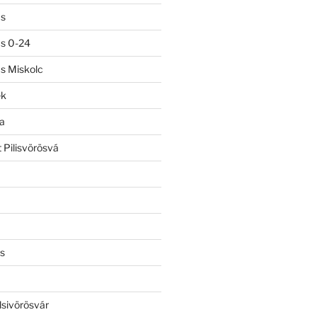
ás
ás 0-24
ás Miskolc
ek
a
 Pilisvörösvá
s
lsivörösvár