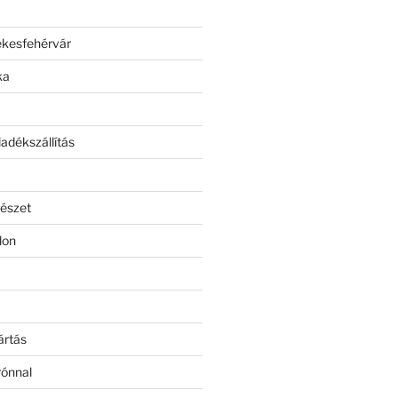
ékesfehérvár
ka
adékszállítás
észet
lon
ártás
rónnal