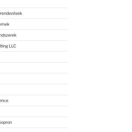
erendezések
lemek
endszerek
ting LLC
ence
Sopron