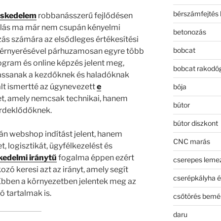
bérszámfejtés 
eskedelem
robbanásszerű fejlődésen
árlás ma már nem csupán kényelmi
betonozás
ás számára az elsődleges értékesítési
bobcat
érnyerésével párhuzamosan egyre több
gram és online képzés jelent meg,
bobcat rakodó
tassanak a kezdőknek és haladóknak
lt ismertté az úgynevezett
e
bója
t, amely nemcsak technikai, hanem
bútor
 érdeklődőknek.
bútor diszkont
n webshop indítást jelent, hanem
CNC marás
 logisztikát, ügyfélkezelést és
kedelmi iránytű
fogalma éppen ezért
cserepes leme
kozó keresi azt az irányt, amely segít
cserépkályha é
. Ebben a környezetben jelentek meg az
 tartalmak is.
csőtörés bemé
daru