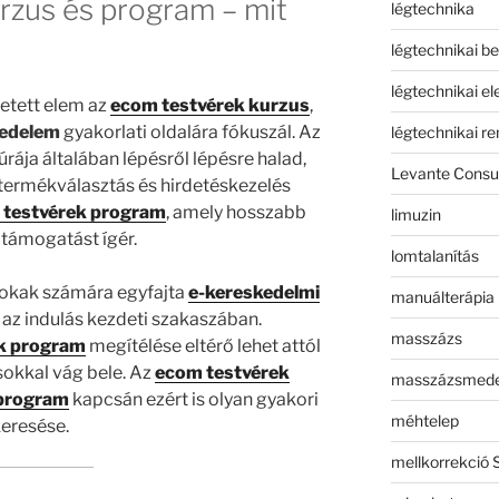
rzus és program – mit
légtechnika
légtechnikai b
légtechnikai e
etett elem az
ecom testvérek kurzus
,
kedelem
gyakorlati oldalára fókuszál. Az
légtechnikai r
úrája általában lépésről lépésre halad,
Levante Consul
termékválasztás és hirdetéskezelés
 testvérek program
, amely hosszabb
limuzin
 támogatást ígér.
lomtalanítás
okak számára egyfajta
e-kereskedelmi
manuálterápia
i az indulás kezdeti szakaszában.
masszázs
k program
megítélése eltérő lehet attól
sokkal vág bele. Az
ecom testvérek
masszázsmed
 program
kapcsán ezért is olyan gyakori
méhtelep
eresése.
mellkorrekció 