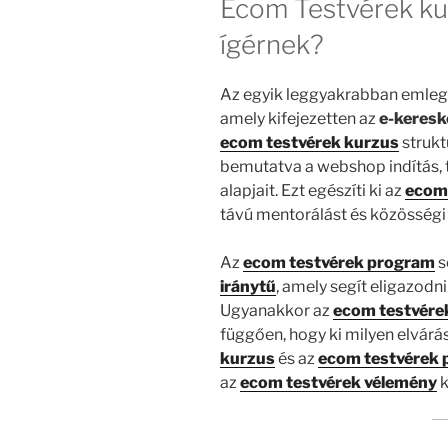
Ecom Testvérek ku
ígérnek?
Az egyik leggyakrabban emleg
amely kifejezetten az
e-keres
ecom testvérek kurzus
strukt
bemutatva a webshop indítás, 
alapjait. Ezt egészíti ki az
ecom
távú mentorálást és közösségi
Az
ecom testvérek program
s
iránytű
, amely segít eligazodn
Ugyanakkor az
ecom testvére
függően, hogy ki milyen elvárá
kurzus
és az
ecom testvérek
az
ecom testvérek vélemény
k