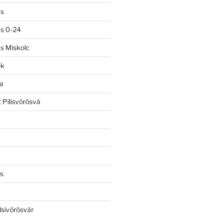
ás
ás 0-24
ás Miskolc
ek
a
 Pilisvörösvá
s
lsivörösvár