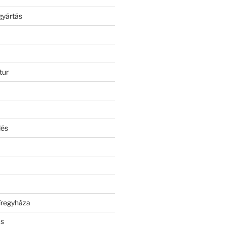
gyártás
tur
lés
íregyháza
ás