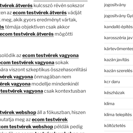
jogosítvány
tvérek átverés
kulcsszó révén sokszor
zen az
ecom testvérek átverés
vádját
jogosítvány Gy
meg, akik gyors eredményt vártak,
kandalló építés
és
témája objektíven csak akkor
ecom testvérek átverés
mögötti
karosszéria jav
kártevőmentes
solódik az
ecom testvérek vagyona
kazán javítás
ecom testvérek vagyona
sokak
ára viszont szkeptikus összehasonlítási
kazán szerelés
vérek vagyona
önmagában nem
kcr daru
érek vagyona
modellje mindenkinél
testvérek vagyona
csak kontextusban
készházak
klíma
tvérek webshop
áll a fókuszban, hiszen
klíma telepítés
utatja meg az
ecom testvérek
költöztetés
com testvérek webshop
példák pedig