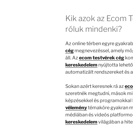
Kik azok az Ecom T
róluk mindenki?
Az online térben egyre gyakra
cég
megnevezéssel, amely mögö
áll. Az
ecom testvérek cég
kom
kereskedelem
nyújtotta lehet
automatizált rendszereket és a
Sokan azért keresnek rá az
eco
szeretnék megtudni, mások mil
képzésekkel és programokkal 
vélemény
témaköre gyakran m
médiában és videós platformoko
kereskedelem
világában a hit