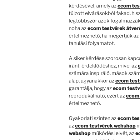
kérdésével, amely az
ecom tes
túlzott elvárásokból fakad, his
legtöbbször azok fogalmazzák 
noha az
ecom testvérek átver
értelmezhető, ha megértjük az
tanulási folyamatot.
A siker kérdése szorosan kapc
iránti érdeklődéshez, mivel az
számára inspiráló, mások szám
alap, ugyanakkor az
ecom test
garantálja, hogy az
ecom testv
reprodukálható, ezért az
ecom 
értelmezhető.
Gyakorlati szinten az
ecom tes
az
ecom testvérek webshop
m
webshop
működési elvét, az
e