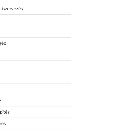
kiszervezés
gép
z
pítés
rés