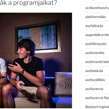
ták a programjaikat?
acélszerkezet 
alakformálás
aszfaltozás
augenlidkorrek
autófényezés
autómentés
autómentő bér
autósiskola
autószállítás
autószerviz
autószerviz Ny
Balatoni hajóz