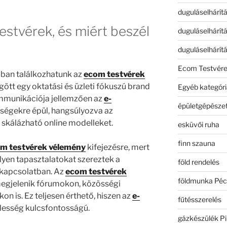
duguláselhárít
estvérek, és miért beszél
duguláselhárít
duguláselhárít
Ecom Testvér
bban találkozhatunk az
ecom testvérek
tt egy oktatási és üzleti fókuszú brand
Egyéb kategóri
munikációja jellemzően az
e-
épületgépészet
őségekre épül, hangsúlyozva az
 skálázható online modelleket.
esküvői ruha
finn szauna
m testvérek vélemény
kifejezésre, mert
yen tapasztalatokat szereztek a
föld rendelés
kapcsolatban. Az
ecom testvérek
földmunka Péc
egjelenik fórumokon, közösségi
n is. Ez teljesen érthető, hiszen az
e-
fűtésszerelés
elesség kulcsfontosságú.
gázkészülék Pi