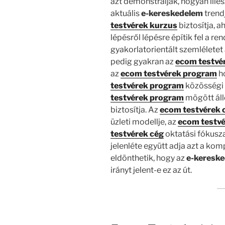
azt demonstrálják, hogyan ille
aktuális
e-kereskedelem
trend
testvérek kurzus
biztosítja, a
lépésről lépésre építik fel a ren
gyakorlatorientált szemléletet
pedig gyakran az
ecom testvé
az
ecom testvérek program
ho
testvérek program
közösségi 
testvérek program
mögött áll
biztosítja. Az
ecom testvérek 
üzleti modellje, az
ecom testvé
testvérek cég
oktatási fókusz
jelenléte együtt adja azt a ko
eldönthetik, hogy az
e-keresk
irányt jelent-e ez az út.