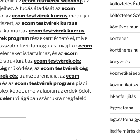
szkedik az
ecom testvérek webshop
az
költöztetés Érd
jeihez. A tudás átadását az
ecom
költöztetés Sz
hol az
ecom testvérek kurzus
moduljai
dszert, az
ecom testvérek kurzus
kőműves mun
 alkalmaz, az
ecom testvérek kurzus
rek program
részeként érhető el, mivel
konténer
sszabb távú támogatást nyújt, az
ecom
konténeres hull
elemeket is tartalmaz, és az
ecom
ó struktúrát az
ecom testvérek cég
könyvelés
cég
működése, az
ecom testvérek cég
kozmetikai seb
rek cég
transzparenciája, az
ecom
a és az
ecom testvérek program
piaci
kozmetikai sza
mplex képet, amely alapján az érdeklődők
lakásfelújítás
edelem
világában számukra megfelelő
légcsatorna
légcsatorna gy
légi felmérés d