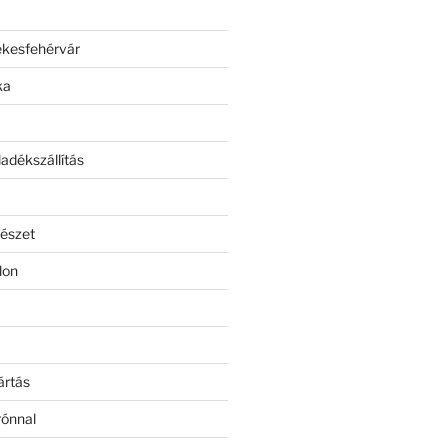
ékesfehérvár
ka
adékszállítás
észet
lon
ártás
rónnal