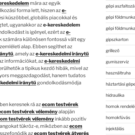
ereskedelem
mára az egyik
gépi aszfaltozá
kozási forma lett, hiszen az
e-
gépi földmunk
si küszöbbel, globális piacokkal és
gtet, ugyanakkor az
e-kereskedelem
gépi földmunk
dolkodást is igényel, ezért az
e-
k számára különösen fontossá vált egy
gipszkarton
zemléleti alap. Ebben segíthet az
grillező
ránytű
, amely az
e-kereskedelmi iránytű
az információkat, az
e-kereskedelmi
gumiszerviz
rülhetők a tipikus kezdő hibák, mivel az
használtruha
yors meggazdagodást, hanem tudatos
kedelmi iránytű
gondolkodásmódja
háztartási gép
hidraulika
ben keresnek rá az
ecom testvérek
homok rendelé
ecom testvérek vélemény
alapján
homokfúvás
om testvérek vélemény
inkább pozitív
 hangokat tükröz-e, miközben az
ecom
injektálás
sszefonódik az
ecom testvérek átverés