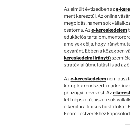
Az elmúlt évtizedben az
e-ker
ment keresztül. Az online vás
megoldás, hanem sok vállalkoz
csatorna. Az
e-kereskedelem
t
edukációs tartalom, mentorpro
amelyek célja, hogy irányt mu
egyaránt. Ebben a közegben vá
kereskedelmi iránytű
szemléle
stratégiai útmutatást is ad az
Az
e-kereskedelem
nem pusztá
komplex rendszert: marketinget,
pénzügyi tervezést. Az
e keres
lett népszerű, hiszen sok vállal
elkerülni a tipikus buktatókat
Ecom Testvérekhez kapcsolódó