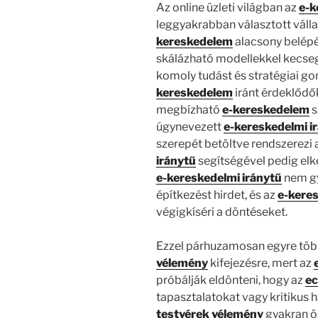
Az online üzleti világban az
e-k
leggyakrabban választott vállal
kereskedelem
alacsony belépé
skálázható modellekkel kecse
komoly tudást és stratégiai gon
kereskedelem
iránt érdeklődő
megbízható
e-kereskedelem
s
úgynevezett
e-kereskedelmi i
szerepét betöltve rendszerezi 
iránytű
segítségével pedig elke
e-kereskedelmi iránytű
nem g
építkezést hirdet, és az
e-keres
végigkíséri a döntéseket.
Ezzel párhuzamosan egyre töb
vélemény
kifejezésre, mert az
próbálják eldönteni, hogy az
ec
tapasztalatokat vagy kritikus
testvérek vélemény
gyakran ö