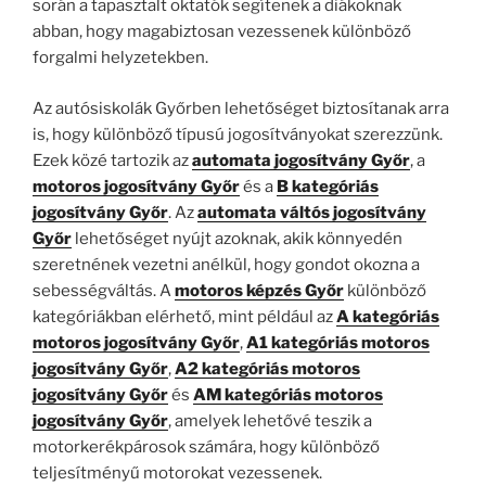
során a tapasztalt oktatók segítenek a diákoknak
abban, hogy magabiztosan vezessenek különböző
forgalmi helyzetekben.
Az autósiskolák Győrben lehetőséget biztosítanak arra
is, hogy különböző típusú jogosítványokat szerezzünk.
Ezek közé tartozik az
automata jogosítvány Győr
, a
motoros jogosítvány Győr
és a
B kategóriás
jogosítvány Győr
. Az
automata váltós jogosítvány
Győr
lehetőséget nyújt azoknak, akik könnyedén
szeretnének vezetni anélkül, hogy gondot okozna a
sebességváltás. A
motoros képzés Győr
különböző
kategóriákban elérhető, mint például az
A kategóriás
motoros jogosítvány Győr
,
A1 kategóriás motoros
jogosítvány Győr
,
A2 kategóriás motoros
jogosítvány Győr
és
AM kategóriás motoros
jogosítvány Győr
, amelyek lehetővé teszik a
motorkerékpárosok számára, hogy különböző
teljesítményű motorokat vezessenek.