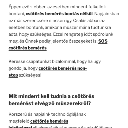
Éppen ezért ebben az esetben mindent felkellett
bontani,
csőtörés bemérés bontás nélkül
. Napjainkban
ez már szerencsére nincsen így. Csakis abban az
esetben bontunk, amikor a műszer már a tudtunkra
adta, hogy szükséges. Ezzel rengeteg időt spórolunk
meg, és Önnek pedig jelentős összegeket is,
SOS
csőtörés bemérés
.
Keresse csapatunkat bizalommal, hogy ha úgy
gondolja, hogy
csőtörés bemérés non-
stop
szükséges!
Mit mindent kell tudnia a csőtörés
bemérést elvégző műszerekről?
Korszerű és napjaink technológiájának
megfelelő
csőtörés bemérés
jelzőgázzal
alkalmazásával gyorsan és gördülékeny