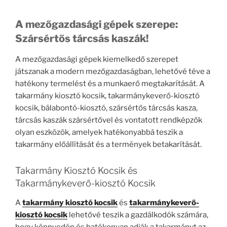
A mezőgazdasági gépek szerepe:
Szársértős tárcsás kaszák!
A mezőgazdasági gépek kiemelkedő szerepet
játszanak a modern mezőgazdaságban, lehetővé téve a
hatékony termelést és a munkaerő megtakarítását. A
takarmány kiosztó kocsik, takarmánykeverő-kiosztó
kocsik, bálabontó-kiosztó, szársértős tárcsás kasza,
tárcsás kaszák szársértővel és vontatott rendképzők
olyan eszközök, amelyek hatékonyabbá teszik a
takarmány előállítását és a termények betakarítását.
Takarmány Kiosztó Kocsik és
Takarmánykeverő-kiosztó Kocsik
A
takarmány kiosztó kocsik
és
takarmánykeverő-
kiosztó kocsik
lehetővé teszik a gazdálkodók számára,
hogy könnyedén és hatékonyan adják a takarmányt az