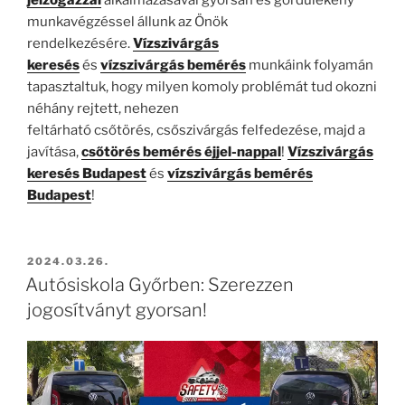
munkavégzéssel állunk az Önök
rendelkezésére.
Vízszivárgás
keresés
és
vízszivárgás bemérés
munkáink folyamán
tapasztaltuk, hogy milyen komoly problémát tud okozni
néhány rejtett, nehezen
feltárható csőtörés
,
csőszivárgás felfedezése, majd a
javítása,
csőtörés bemérés éjjel-nappal
!
Vízszivárgás
keresés Budapest
és
vízszivárgás bemérés
Budapest
!
BEKÜLDVE:
2024.03.26.
Autósiskola Győrben: Szerezzen
jogosítványt gyorsan!