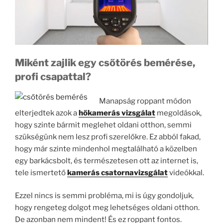
Miként zajlik egy csőtörés bemérése,
profi csapattal?
Manapság roppant módon
elterjedtek azok a
hőkamerás vizsgálat
megoldások,
hogy szinte bármit meglehet oldani otthon, semmi
szükségünk nem lesz profi szerelőkre. Ez abból fakad,
hogy már szinte mindenhol megtalálható a közelben
egy barkácsbolt, és természetesen ott az internet is,
tele ismertető
kamerás csatornavizsgálat
videókkal.
Ezzel nincs is semmi probléma, mi is úgy gondoljuk,
hogy rengeteg dolgot meg lehetséges oldani otthon.
De azonban nem mindent! És ez roppant fontos.