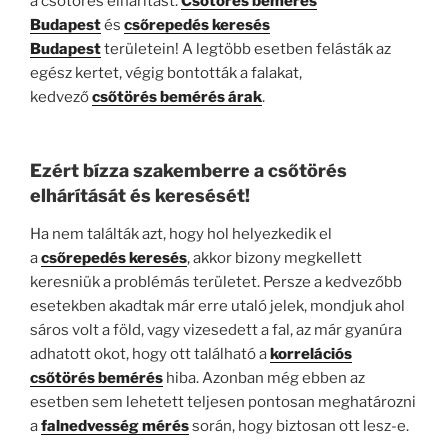
a csőtörés elhárítást.
Csőtörés bemérés
Budapest
és
csőrepedés keresés
Budapest
területein! A legtöbb esetben felásták az
egész kertet, végig bontották a falakat,
kedvező
csőtörés bemérés árak
.
Ezért bízza szakemberre a csőtörés
elhárítását és keresését!
Ha nem találták azt, hogy hol helyezkedik el
a
csőrepedés keresés
, akkor bizony megkellett
keresniük a problémás területet. Persze a kedvezőbb
esetekben akadtak már erre utaló jelek, mondjuk ahol
sáros volt a föld, vagy vizesedett a fal, az már gyanúra
adhatott okot, hogy ott található a
korrelációs
csőtörés bemérés
hiba. Azonban még ebben az
esetben sem lehetett teljesen pontosan meghatározni
a
falnedvesség mérés
során, hogy biztosan ott lesz-e.