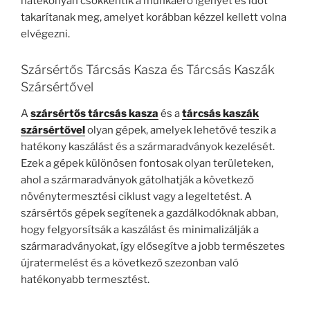
hatékonyan csökkentik a munkaerő igényét és időt
takarítanak meg, amelyet korábban kézzel kellett volna
elvégezni.
Szársértős Tárcsás Kasza és Tárcsás Kaszák
Szársértővel
A
szársértős tárcsás kasza
és a
tárcsás kaszák
szársértővel
olyan gépek, amelyek lehetővé teszik a
hatékony kaszálást és a szármaradványok kezelését.
Ezek a gépek különösen fontosak olyan területeken,
ahol a szármaradványok gátolhatják a következő
növénytermesztési ciklust vagy a legeltetést.
A
szársértős gépek segítenek a gazdálkodóknak abban,
hogy felgyorsítsák a kaszálást és minimalizálják a
szármaradványokat, így elősegítve a jobb természetes
újratermelést és a következő szezonban való
hatékonyabb termesztést.