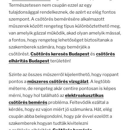
Természetesen nem csupán ezzel az egy
tulajdonsággal rendelkeznek, de azért ez elég fontos
szempont. A csőtörés bemérésére alkalmazott
műszerek között rengeteg típus különböztethető meg,
van amelyik gázzal működik, akad olyan amelyik mással,
a fontos, hogy rengeteg lehetőséget biztosítanak a
szakemberek számára, hogy bemérjék a
csőtörést.
Csőtörés keresés Budapest
és
csőtörés
elhárítás Budapest
területén!
Szinte az összes műszerről kijelenthető, hogy roppant
pontos a
műszeres csőtörés vizsgálat
. A legtöbb
méterre, de rengeteg akár centire pontosan is képes
mérni, hogy hol található az
elektroakusztikus
csőtörés bemérés
probléma. Feltevődik ezáltal a
kérdés, hogy ez vajon miért jó számunkra. Hát, elég
csupán abba belegondolni, hogy pár évvel ezelőtt a
szakemberek hogyan tudták kivitelezni