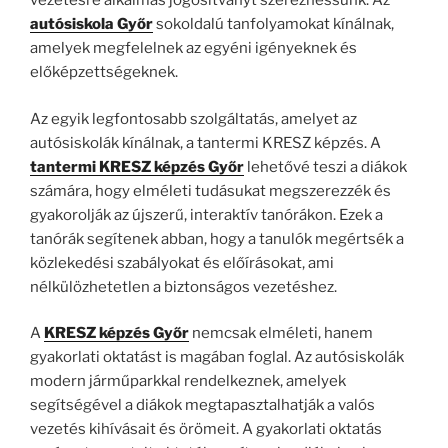
vezetésre alkalmas jogosítványt szerezhessünk. Az
autósiskola Győr
sokoldalú tanfolyamokat kínálnak,
amelyek megfelelnek az egyéni igényeknek és
előképzettségeknek.
Az egyik legfontosabb szolgáltatás, amelyet az
autósiskolák kínálnak, a tantermi KRESZ képzés. A
tantermi KRESZ képzés Győr
lehetővé teszi a diákok
számára, hogy elméleti tudásukat megszerezzék és
gyakorolják az újszerű, interaktív tanórákon. Ezek a
tanórák segítenek abban, hogy a tanulók megértsék a
közlekedési szabályokat és előírásokat, ami
nélkülözhetetlen a biztonságos vezetéshez.
A
KRESZ képzés Győr
nemcsak elméleti, hanem
gyakorlati oktatást is magában foglal. Az autósiskolák
modern járműparkkal rendelkeznek, amelyek
segítségével a diákok megtapasztalhatják a valós
vezetés kihívásait és örömeit. A gyakorlati oktatás