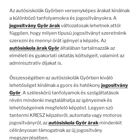
Az autósiskolák Győrben versenyképes árakat kínálnak
a különböző tanfolyamokra és jogosítványokra. A
jogosítvány Győr árak
változatosak lehetnek attól
függően, hogy milyen típusú jogosítványt szeretnénk
szerezni és mennyi órát igényel a képzés. Az
autósiskola árak Győr
általában tartalmazzák az
elméleti és gyakorlati oktatás költségeit, valamint az
adminisztratív díjakat is.
Összességében az autósiskolák Győrben kiváló
lehetőséget kínálnak a gyors és hatékony
jogosítvány
Győr
. A széleskörű tanfolyamok és szolgáltatások
révén mindenki megtalálhatja az igényeinek és
lehetőségeinek megfelelő képzést. Legyen szó
tantermi KRESZ képzésről, automata vagy motoros
jogosítványról, az
autósiskola Győr árak
mindenkit
célirányosan támogatnak az új jogosítvány
megszerzésében.