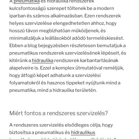
A
pneumatika
és hidraulika rendszerek
kulcsfontosságú szerepet töltenek be a modern
iparban és számos alkalmazásban. Ezen rendszerek
helyes szervizelése elengedhetetlen ahhoz, hogy
hosszú távon megbízhatóan működjenek, és
minimalizáljuk a leállásokból adódó termeléskiesést.
Ebben a blog bejegyzésben részletesen bemutatjuk a
pneumatikus rendszerek szervizelésének lépéseit, és
kitérünk a
hidraulika
rendszerek karbantartásának
alapelveire is. Ezzel a komplex útmutatóval reméljük,
hogy átfogó képet adhatunk a szervizelési
folyamatokról és hasznos tippeket nyújtunk mind a
pneumatika, mind a hidraulika területén.
Miért fontos a rendszeres szervizelés?
A rendszeres szervizelés elsődleges célja, hogy
biztosítsa a pneumatikus és
hidraulikus