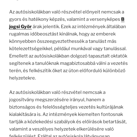
Az autósiskolákban való részvétel előnyeit nemcsak a
gyors és hatékony képzés, valamint a versenyképes
B
jogsi Győr
árak jelentik. Ezek az intézmények általában
rugalmas időbeosztást kínálnak, hogy az emberek
könnyebben összeegyeztethessék a tanulást más
kötelezettségeikkel, például munkával vagy tanulással.
Emellett az autósiskolákban dolgozó tapasztalt oktatók
segítenek a tanulóknak magabiztosabbá válni a vezetés
terén, és felkészítik őket az úton előforduló különböző
helyzetekre.
Az autósiskolákban való részvétel nemcsak a
jogosítvány megszerzésére irányul, hanem a
biztonságos és felelősségteljes vezetés kultúrájának
kialakítására is. Az intézmények kiemelten fontosnak
tartják a közlekedési szabályok és előírások betartását,
valamint a veszélyes helyzetek elkerülésére való
felkészülést. Ezáltal az autósiskola látványosan