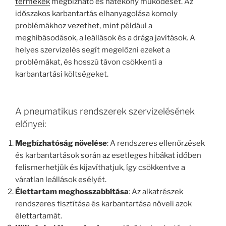
termékek
megbízható és hatékony működését. Az
időszakos karbantartás elhanyagolása komoly
problémákhoz vezethet, mint például a
meghibásodások, a leállások és a drága javítások. A
helyes szervizelés segít megelőzni ezeket a
problémákat, és hosszú távon csökkenti a
karbantartási költségeket.
A pneumatikus rendszerek szervizelésének
előnyei:
Megbízhatóság növelése
: A rendszeres ellenőrzések
és karbantartások során az esetleges hibákat időben
felismerhetjük és kijavíthatjuk, így csökkentve a
váratlan leállások esélyét.
Élettartam meghosszabbítása
: Az alkatrészek
rendszeres tisztítása és karbantartása növeli azok
élettartamát.