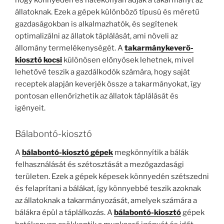
állatoknak. Ezek a gépek különböző típusú és méretű
gazdaságokban is alkalmazhatók, és segítenek
optimalizálni az állatok táplálását, ami növeli az
állomány termelékenységét.
A
takarmánykeverő-
kiosztó kocsi
különösen előnyösek lehetnek, mivel
lehetővé teszik a gazdálkodók számára, hogy saját
receptek alapján keverjék össze a takarmányokat, így
pontosan ellenőrizhetik az állatok táplálását és
igényeit.
Bálabontó-kiosztó
A
bálabontó-kiosztó gépek
megkönnyítik a bálák
felhasználását és szétosztását a mezőgazdasági
területen. Ezek a gépek képesek könnyedén szétszedni
és felaprítani a bálákat, így könnyebbé teszik azoknak
az állatoknak a takarmányozását, amelyek számára a
bálákra épül a táplálkozás.
A
bálabontó-kiosztó
gépek