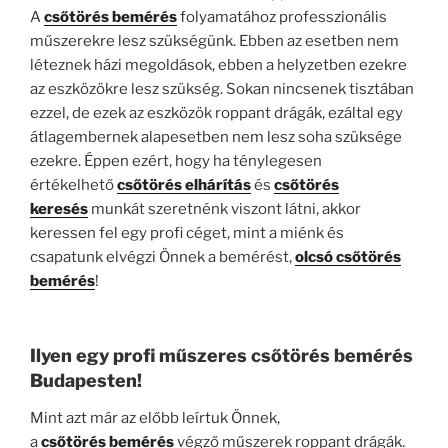
A
csőtörés bemérés
folyamatához professzionális
műszerekre lesz szükségünk. Ebben az esetben nem
léteznek házi megoldások, ebben a helyzetben ezekre
az eszközökre lesz szükség. Sokan nincsenek tisztában
ezzel, de ezek az eszközök roppant drágák, ezáltal egy
átlagembernek alapesetben nem lesz soha szüksége
ezekre. Éppen ezért, hogy ha ténylegesen
értékelhető
csőtörés elhárítás
és
csőtörés
keresés
munkát szeretnénk viszont látni, akkor
keressen fel egy profi céget, mint a miénk és
csapatunk elvégzi Önnek a bemérést,
olcsó csőtörés
bemérés
!
Ilyen egy profi műszeres csőtörés bemérés
Budapesten!
Mint azt már az előbb leírtuk Önnek,
a
csőtörés bemérés
végző műszerek roppant drágák.