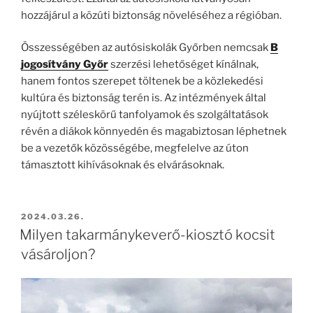
hozzájárul a közúti biztonság növeléséhez a régióban.
Összességében az autósiskolák Győrben nemcsak
B
jogosítvány Győr
szerzési lehetőséget kínálnak,
hanem fontos szerepet töltenek be a közlekedési
kultúra és biztonság terén is. Az intézmények által
nyújtott széleskörű tanfolyamok és szolgáltatások
révén a diákok könnyedén és magabiztosan léphetnek
be a vezetők közösségébe, megfelelve az úton
támasztott kihívásoknak és elvárásoknak.
BEKÜLDVE:
2024.03.26.
Milyen takarmánykeverő-kiosztó kocsit
vásároljon?