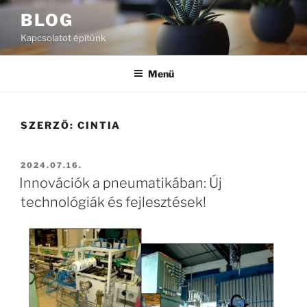
Tartalomhoz
BLOG
Kapcsolatot építünk
Menü
SZERZŐ:
CINTIA
BEKÜLDVE:
2024.07.16.
Innovációk a pneumatikában: Új
technológiák és fejlesztések!