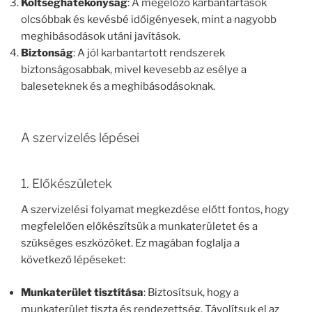
Költséghatékonyság
: A megelőző karbantartások
olcsóbbak és kevésbé időigényesek, mint a nagyobb
meghibásodások utáni javítások.
Biztonság
: A jól karbantartott rendszerek
biztonságosabbak, mivel kevesebb az esélye a
baleseteknek és a meghibásodásoknak.
A szervizelés lépései
1. Előkészületek
A szervizelési folyamat megkezdése előtt fontos, hogy
megfelelően előkészítsük a munkaterületet és a
szükséges eszközöket. Ez magában foglalja a
következő lépéseket:
Munkaterület tisztítása
: Biztosítsuk, hogy a
munkaterület tiszta és rendezettség. Távolítsuk el az