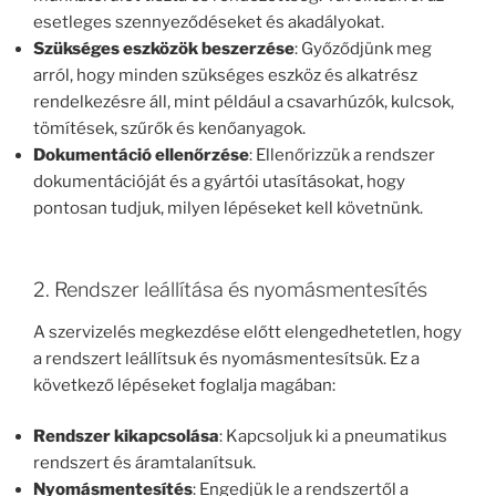
esetleges szennyeződéseket és akadályokat.
Szükséges eszközök beszerzése
: Győződjünk meg
arról, hogy minden szükséges eszköz és alkatrész
rendelkezésre áll, mint például a csavarhúzók, kulcsok,
tömítések, szűrők és kenőanyagok.
Dokumentáció ellenőrzése
: Ellenőrizzük a rendszer
dokumentációját és a gyártói utasításokat, hogy
pontosan tudjuk, milyen lépéseket kell követnünk.
2. Rendszer leállítása és nyomásmentesítés
A szervizelés megkezdése előtt elengedhetetlen, hogy
a rendszert leállítsuk és nyomásmentesítsük. Ez a
következő lépéseket foglalja magában:
Rendszer kikapcsolása
: Kapcsoljuk ki a pneumatikus
rendszert és áramtalanítsuk.
Nyomásmentesítés
: Engedjük le a rendszertől a