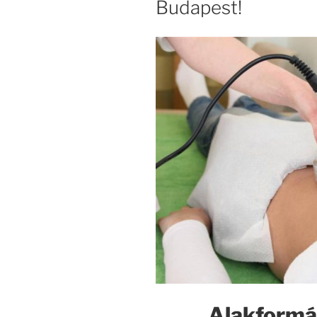
Budapest!
Alakformál