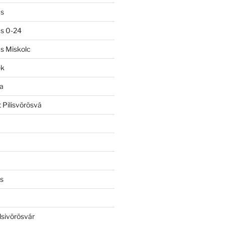
ás
ás 0-24
ás Miskolc
ek
a
 Pilisvörösvá
s
lsivörösvár