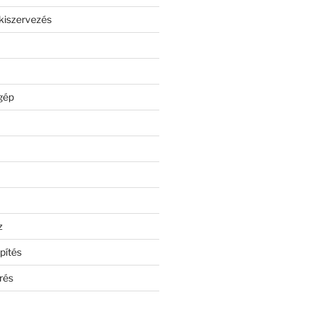
kiszervezés
gép
z
pítés
rés