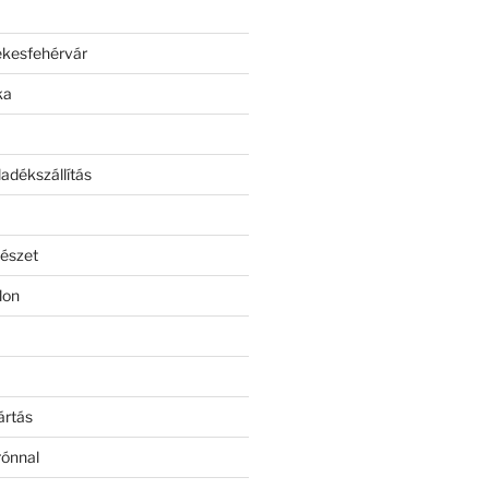
ékesfehérvár
ka
adékszállítás
észet
lon
ártás
rónnal