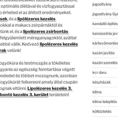
jogosítvány
optimális diétával és vízfogyasztással
érheted el az áhított eredményeket.
jogosítvány Gy
ések
, és a
lipólézeres kezelés
kandalló építés
okkal a makacs zsírpárnáktól és
ünk el, és a
lipolézeres zsírbontás
karosszéria jav
t felgyülemlett méreganyagoktól, azáltal
kártevőmentes
sebbé válik. Kedvező
lipolézeres kezelés
rak
velünk!
kazán javítás
kazán szerelés
fogyókúra és testmozgás a tökéletes
 ugyanis az egészség fenntartása végett
kcr daru
trendedet és többet mozognunk, azonban
fogyókúrát felkeresni amely által csupán
készházak
ognak eltűnni.
Lipolézeres kezelés 3.
klíma
rbontó kezelés 3. kerület
területein!
klíma telepítés
költöztetés