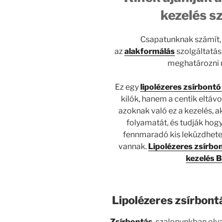
kezelés s
Csapatunknak számít, 
az
alakformálás
szolgáltatás
meghatározni m
Ez egy
lipolézeres zsírbontó
kilók, hanem a centik eltáv
azoknak való ez a kezelés, 
folyamatát, és tudják hogy
fennmaradó kis leküzdhetet
vannak.
Lipolézeres zsírbo
kezelés 
Lipolézeres zsírbont
Zsírbontás
szalonunkban olya