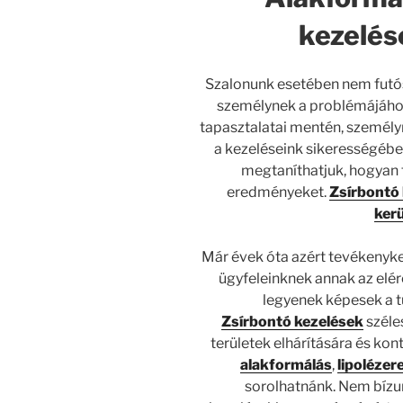
kezelés
Szalonunk esetében nem futó
személynek a problémájához
tapasztalatai mentén, személy
a kezeléseink sikerességébe
megtaníthatjuk, hogyan 
eredményeket.
Zsírbontó
kerü
Már évek óta azért tevékenyke
ügyfeleinknek annak az el
legyenek képesek a t
Zsírbontó
kezelések
széle
területek elhárítására és ko
alakformálás
,
lipolézer
sorolhatnánk. Nem bízu