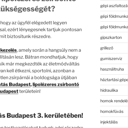
gépi aszfaltozá
zükségességét?
gépi földmunk
hogy az ügyfél elégedett legyen
gépi földmunk
sal, ezért lényegesnek tartjuk pontosan
it biztosítunk részedre.
gipszkarton
grillező
 kezelés
, amely során a hangsúly nem a
olításán lesz. Bátran mondhatjuk, hogy
gumiszerviz
akik már megkezdték az életmódváltás
használtruha
an kell étkezni, sportolni, azonban a
len zsírpárnái a boldogsága útjában
háztartási gép
ntás Budapest
,
lipolézeres zsírbontó
hidraulika
Budapest
területein!
homok rendelé
homokfúvás
ás Budapest 3. kerületében!
injektálás
n testkezeléseket tudunk adni részedre,