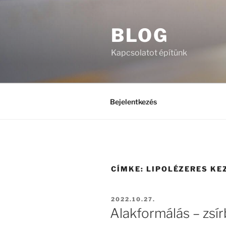
Tartalomhoz
BLOG
Kapcsolatot építünk
Bejelentkezés
CÍMKE:
LIPOLÉZERES KE
BEKÜLDVE:
2022.10.27.
Alakformálás – zsí