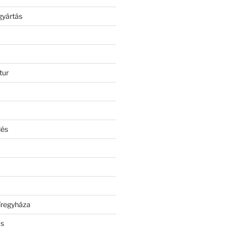
gyártás
tur
lés
íregyháza
ás