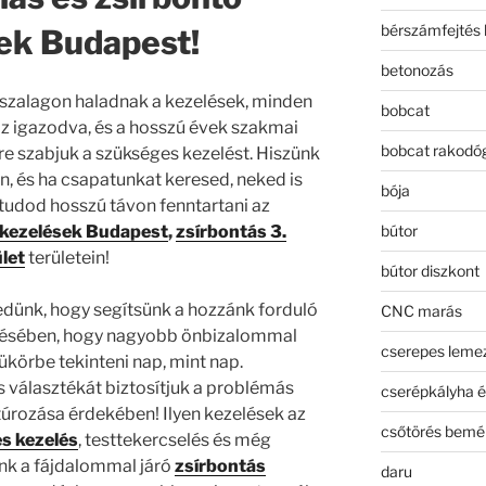
bérszámfejtés 
ek Budapest!
betonozás
szalagon haladnak a kezelések, minden
bobcat
 igazodva, és a hosszú évek szakmai
bobcat rakodó
re szabjuk a szükséges kezelést. Hiszünk
n, és ha csapatunkat keresed, neked is
bója
tudod hosszú távon fenntartani az
bútor
 kezelések Budapest
,
zsírbontás 3.
let
területein!
bútor diszkont
dünk, hogy segítsünk a hozzánk forduló
CNC marás
érésében, hogy nagyobb önbizalommal
cserepes leme
ükörbe tekinteni nap, mint nap.
s választékát biztosítjuk a problémás
cserépkályha é
ntúrozása érdekében! Ilyen kezelések az
csőtörés bemé
es kezelés
, testtekercselés és még
nk a fájdalommal járó
zsírbontás
daru