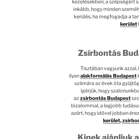
kezelésekben, a szépségért 
inkább, hogy minden személy
kerülés, ha megfogadja a ta
kerület
Zsírbontás Bud
Tisztában vagyunk azzal,
ilyen
alakformálás Budapest
k
számára az évek óta gyűjtöge
ígérjük, hogy szalonunkba
az
zsírbontás Budapest
szo
bizalommal, a legjobb tudásu
azért, hogy idővel jobban ér
kerület
,
zsírbon
Kinek ajánljuk a