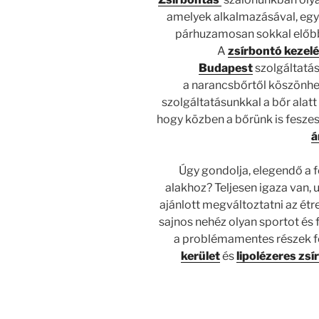
amelyek alkalmazásával, egy 
párhuzamosan sokkal előbb 
A
zsírbontó kezel
Budapest
szolgáltatás
a narancsbőrtől köszönhet
szolgáltatásunkkal a bőr alat
hogy közben a bőrünk is fesze
á
Úgy gondolja, elegendő a 
alakhoz? Teljesen igaza van,
ajánlott megváltoztatni az é
sajnos nehéz olyan sportot és 
a problémamentes részek f
kerület
és
lipolézeres zsí