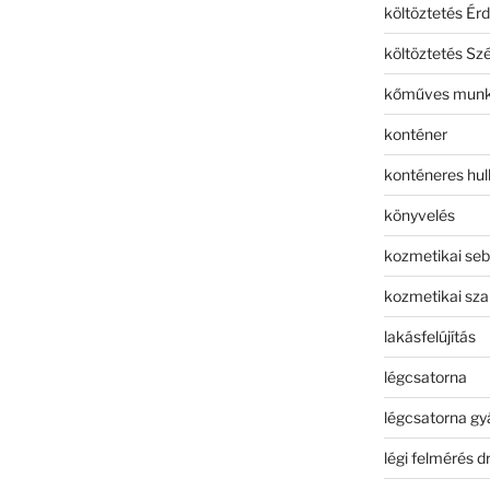
költöztetés Érd
költöztetés Sz
kőműves mun
konténer
konténeres hull
könyvelés
kozmetikai seb
kozmetikai sza
lakásfelújítás
légcsatorna
légcsatorna gy
légi felmérés d