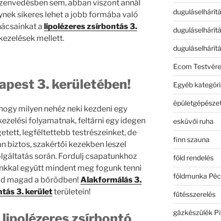
szenvedésben sem, abban viszont annál
duguláselhárít
nek sikeres lehet a jobb formába való
nácsainkat a
lipolézeres zsírbontás 3.
duguláselhárít
kezelések mellett.
duguláselhárít
Ecom Testvér
apest 3. kerületében!
Egyéb kategóri
épületgépészet
 hogy milyen nehéz neki kezdeni egy
ezelési folyamatnak, feltárni egy idegen
esküvői ruha
tett, legféltettebb testrészeinket, de
finn szauna
n biztos, szakértői kezekben leszel
lgáltatás során. Fordulj csapatunkhoz
föld rendelés
nkkal együtt mindent meg fogunk tenni
földmunka Péc
ezd magad a bőrödben!
Alakformálás 3.
tás 3. kerület
területein!
fűtésszerelés
gázkészülék Pi
 lipolézeres zsírbontó