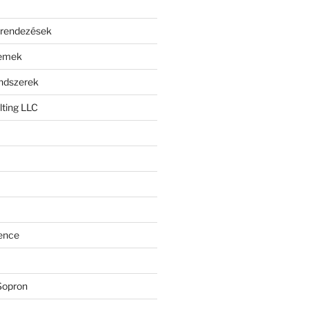
erendezések
lemek
endszerek
ting LLC
ence
Sopron