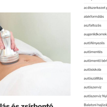
acélszerkezet 
alakformálás
aszfaltozás
augenlidkorrek
autófényezés
autómentés
autómentő bér
autósiskola
autószállítás
autószerviz
autószerviz Ny
ás és zsírbontó
Balatoni hajóz