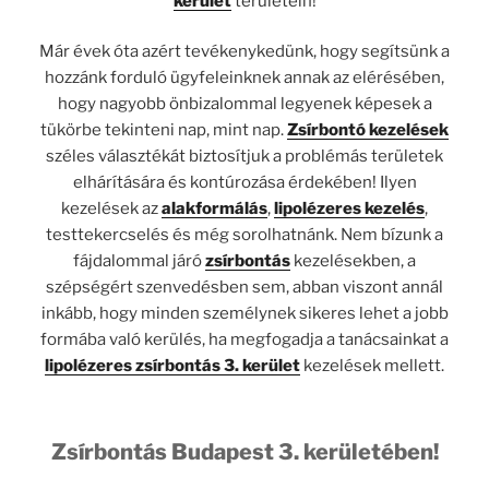
kerület
területein!
Már évek óta azért tevékenykedünk, hogy segítsünk a
hozzánk forduló ügyfeleinknek annak az elérésében,
hogy nagyobb önbizalommal legyenek képesek a
tükörbe tekinteni nap, mint nap.
Zsírbontó
kezelések
széles választékát biztosítjuk a problémás területek
elhárítására és kontúrozása érdekében! Ilyen
kezelések az
alakformálás
,
lipolézeres kezelés
,
testtekercselés és még sorolhatnánk. Nem bízunk a
fájdalommal járó
zsírbontás
kezelésekben, a
szépségért szenvedésben sem, abban viszont annál
inkább, hogy minden személynek sikeres lehet a jobb
formába való kerülés, ha megfogadja a tanácsainkat a
lipolézeres zsírbontás 3. kerület
kezelések mellett.
Zsírbontás Budapest 3. kerületében!