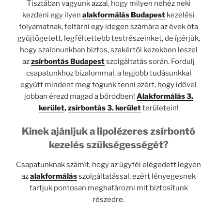
Tisztában vagyunk azzal, hogy milyen nehéz neki
kezdeni egy ilyen
alakformálás Budapest
kezelési
folyamatnak, feltárni egy idegen számára az évek óta
gyűjtögetett, legféltettebb testrészeinket, de ígérjük,
hogy szalonunkban biztos, szakértői kezekben leszel
az
zsírbontás Budapest
szolgáltatás során. Fordulj
csapatunkhoz bizalommal, a legjobb tudásunkkal
együtt mindent meg fogunk tenni azért, hogy idővel
jobban érezd magad a bőrödben!
Alakformálás 3.
kerület
,
zsírbontás 3. kerület
területein!
Kinek ajánljuk a lipolézeres zsírbontó
kezelés szükségességét?
Csapatunknak számít, hogy az ügyfél elégedett legyen
az
alakformálás
szolgáltatással, ezért lényegesnek
tartjuk pontosan meghatározni mit biztosítunk
részedre.