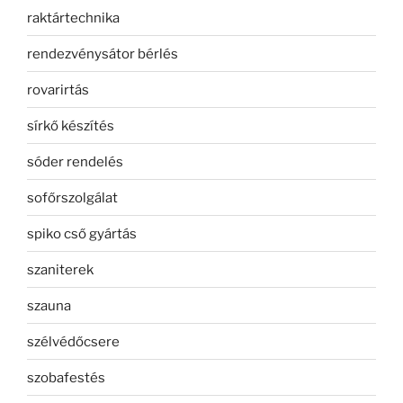
raktártechnika
rendezvénysátor bérlés
rovarirtás
sírkő készítés
sóder rendelés
sofőrszolgálat
spiko cső gyártás
szaniterek
szauna
szélvédőcsere
szobafestés