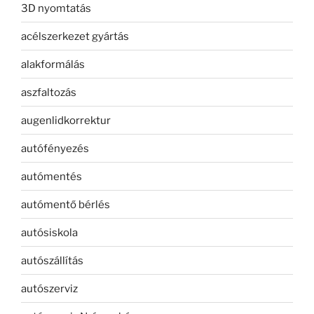
3D nyomtatás
acélszerkezet gyártás
alakformálás
aszfaltozás
augenlidkorrektur
autófényezés
autómentés
autómentő bérlés
autósiskola
autószállítás
autószerviz