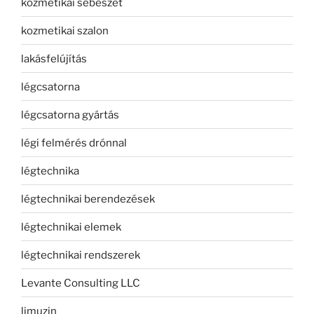
kozmetikai sebészet
kozmetikai szalon
lakásfelújítás
légcsatorna
légcsatorna gyártás
légi felmérés drónnal
légtechnika
légtechnikai berendezések
légtechnikai elemek
légtechnikai rendszerek
Levante Consulting LLC
limuzin