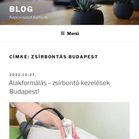
Tartalomhoz
BLOG
Kapcsolatot építünk
Menü
CÍMKE:
ZSÍRBONTÁS BUDAPEST
BEKÜLDVE:
2022.10.27.
Alakformálás – zsírbontó kezelések
Budapest!