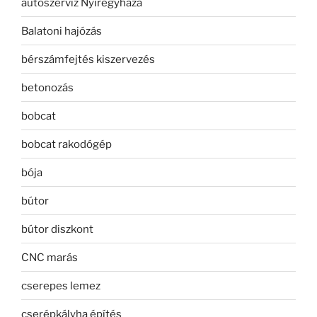
autószerviz Nyíregyháza
Balatoni hajózás
bérszámfejtés kiszervezés
betonozás
bobcat
bobcat rakodógép
bója
bútor
bútor diszkont
CNC marás
cserepes lemez
cserépkályha építés