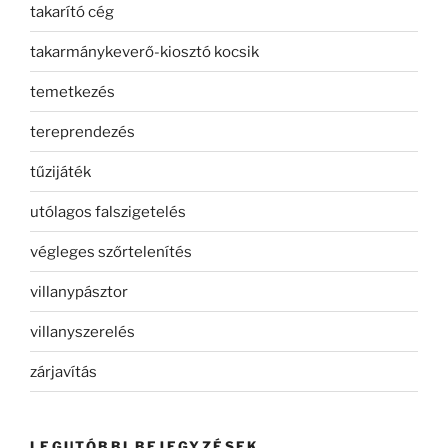
takarító cég
takarmánykeverő-kiosztó kocsik
temetkezés
tereprendezés
tűzijáték
utólagos falszigetelés
végleges szőrtelenítés
villanypásztor
villanyszerelés
zárjavítás
LEGUTÓBBI BEJEGYZÉSEK