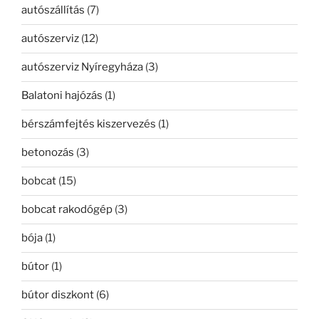
autószállítás
(7)
autószerviz
(12)
autószerviz Nyíregyháza
(3)
Balatoni hajózás
(1)
bérszámfejtés kiszervezés
(1)
betonozás
(3)
bobcat
(15)
bobcat rakodógép
(3)
bója
(1)
bútor
(1)
bútor diszkont
(6)