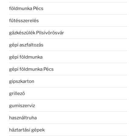
földmunka Pécs
fűtésszerelés
gázkészülék Pilsivörösvár
gépi aszfaltozás
gépi földmunka
gépi földmunka Pécs
gipszkarton
grillező
gumiszerviz
használtruha
háztartási gépek