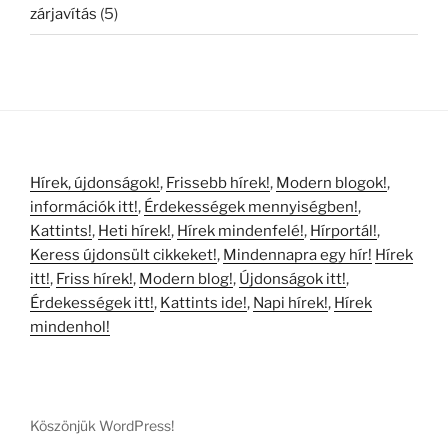
zárjavítás
(5)
Hírek, újdonságok!
,
Frissebb hírek!
,
Modern blogok!
,
információk itt!
,
Érdekességek mennyiségben!
,
Kattints!
,
Heti hírek!
,
Hírek mindenfelé!
,
Hírportál!
,
Keress újdonsült cikkeket!
,
Mindennapra egy hír!
Hírek
itt!
,
Friss hírek!
,
Modern blog!
,
Újdonságok itt!
,
Érdekességek itt!
,
Kattints ide!
,
Napi hírek!
,
Hírek
mindenhol!
Köszönjük WordPress!