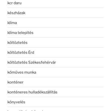
kcr daru
készházak
klíma
klíma telepítés
költöztetés
költöztetés Érd
költöztetés Székesfehérvár
kőműves munka
konténer
konténeres hulladékszállítás
könyvelés