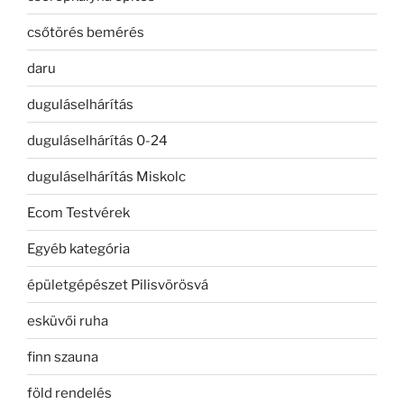
csőtörés bemérés
daru
duguláselhárítás
duguláselhárítás 0-24
duguláselhárítás Miskolc
Ecom Testvérek
Egyéb kategória
épületgépészet Pilisvörösvá
esküvői ruha
finn szauna
föld rendelés