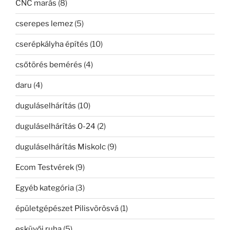
CNC marás
(8)
cserepes lemez
(5)
cserépkályha építés
(10)
csőtörés bemérés
(4)
daru
(4)
duguláselhárítás
(10)
duguláselhárítás 0-24
(2)
duguláselhárítás Miskolc
(9)
Ecom Testvérek
(9)
Egyéb kategória
(3)
épületgépészet Pilisvörösvá
(1)
esküvői ruha
(5)