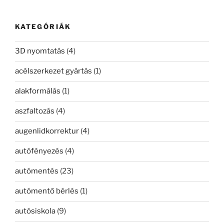
következő
kifejezésre:
KATEGÓRIÁK
3D nyomtatás
(4)
acélszerkezet gyártás
(1)
alakformálás
(1)
aszfaltozás
(4)
augenlidkorrektur
(4)
autófényezés
(4)
autómentés
(23)
autómentő bérlés
(1)
autósiskola
(9)