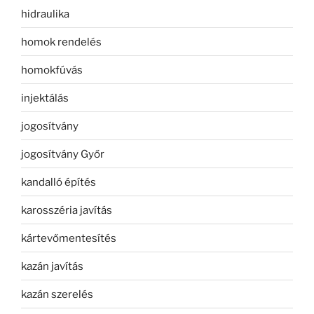
hidraulika
homok rendelés
homokfúvás
injektálás
jogosítvány
jogosítvány Győr
kandalló építés
karosszéria javítás
kártevőmentesítés
kazán javítás
kazán szerelés