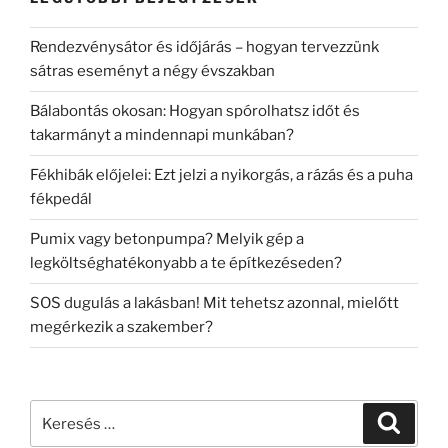
Rendezvénysátor és időjárás – hogyan tervezzünk
sátras eseményt a négy évszakban
Bálabontás okosan: Hogyan spórolhatsz időt és
takarmányt a mindennapi munkában?
Fékhibák előjelei: Ezt jelzi a nyikorgás, a rázás és a puha
fékpedál
Pumix vagy betonpumpa? Melyik gép a
legköltséghatékonyabb a te építkezéseden?
SOS dugulás a lakásban! Mit tehetsz azonnal, mielőtt
megérkezik a szakember?
Keresés
Keresé
a