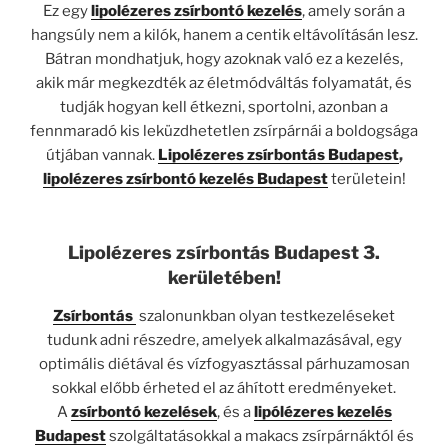
Ez egy
lipolézeres zsírbontó kezelés
, amely során a
hangsúly nem a kilók, hanem a centik eltávolításán lesz.
Bátran mondhatjuk, hogy azoknak való ez a kezelés,
akik már megkezdték az életmódváltás folyamatát, és
tudják hogyan kell étkezni, sportolni, azonban a
fennmaradó kis leküzdhetetlen zsírpárnái a boldogsága
útjában vannak.
Lipolézeres zsírbontás Budapest
,
lipolézeres zsírbontó kezelés Budapest
területein!
Lipolézeres zsírbontás Budapest 3.
kerületében!
Zsírbontás
szalonunkban olyan testkezeléseket
tudunk adni részedre, amelyek alkalmazásával, egy
optimális diétával és vízfogyasztással párhuzamosan
sokkal előbb érheted el az áhított eredményeket.
A
zsírbontó kezelések
, és a
lipólézeres kezelés
Budapest
szolgáltatásokkal a makacs zsírpárnáktól és