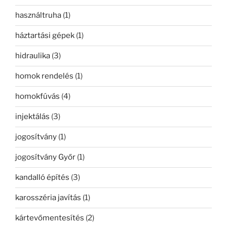
használtruha
(1)
háztartási gépek
(1)
hidraulika
(3)
homok rendelés
(1)
homokfúvás
(4)
injektálás
(3)
jogosítvány
(1)
jogosítvány Győr
(1)
kandalló építés
(3)
karosszéria javítás
(1)
kártevőmentesítés
(2)