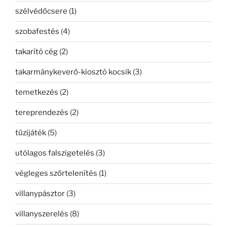
szélvédőcsere
(1)
szobafestés
(4)
takarító cég
(2)
takarmánykeverő-kiosztó kocsik
(3)
temetkezés
(2)
tereprendezés
(2)
tűzijáték
(5)
utólagos falszigetelés
(3)
végleges szőrtelenítés
(1)
villanypásztor
(3)
villanyszerelés
(8)