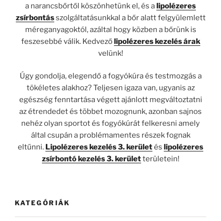
a narancsbőrtől köszönhetünk el, és a
lipolézeres
zsírbontás
szolgáltatásunkkal a bőr alatt felgyülemlett
méreganyagoktól, azáltal hogy közben a bőrünk is
feszesebbé válik. Kedvező
lipolézeres kezelés árak
velünk!
Úgy gondolja, elegendő a fogyókúra és testmozgás a
tökéletes alakhoz? Teljesen igaza van, ugyanis az
egészség fenntartása végett ajánlott megváltoztatni
az étrendedet és többet mozognunk, azonban sajnos
nehéz olyan sportot és fogyókúrát felkeresni amely
által csupán a problémamentes részek fognak
eltűnni.
Lipolézeres kezelés 3. kerület
és
lipolézeres
zsírbontó kezelés 3. kerület
területein!
KATEGÓRIÁK