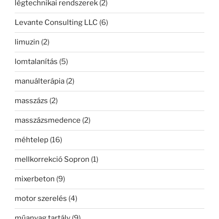
légtechnikai rendszerek
(2)
Levante Consulting LLC
(6)
limuzin
(2)
lomtalanítás
(5)
manuálterápia
(2)
masszázs
(2)
masszázsmedence
(2)
méhtelep
(16)
mellkorrekció Sopron
(1)
mixerbeton
(9)
motor szerelés
(4)
műanyag tartály
(9)