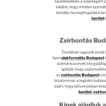
kezelésekben, a szépségért 
inkább, hogy minden személy
kerülés, ha megfogadja a ta
kerület
Zsírbontás Bud
Tisztában vagyunk azzal,
ilyen
alakformálás Budapest
k
számára az évek óta gyűjtöge
ígérjük, hogy szalonunkba
az
zsírbontás Budapest
szo
bizalommal, a legjobb tudásu
azért, hogy idővel jobban ér
kerület
,
zsírbon
Kinek ajánljuk a