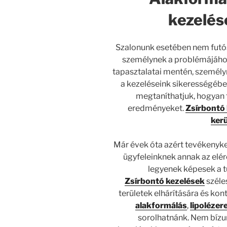
kezelés
Szalonunk esetében nem futó
személynek a problémájához
tapasztalatai mentén, személy
a kezeléseink sikerességébe
megtaníthatjuk, hogyan 
eredményeket.
Zsírbontó
kerü
Már évek óta azért tevékenyke
ügyfeleinknek annak az el
legyenek képesek a t
Zsírbontó
kezelések
széle
területek elhárítására és ko
alakformálás
,
lipolézer
sorolhatnánk. Nem bízu