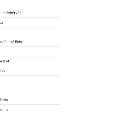
ékesfehérvár
ka
adékszállítás
észet
lon
ártás
rónnal