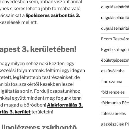
szenvedésben sem, abban viszont annál
duguláselhárít
nek sikeres lehet a jobb formába való
nácsainkat a
lipolézeres zsírbontás 3.
duguláselhárít
kezelések mellett.
duguláselhárít
Ecom Testvér
apest 3. kerületében!
Egyéb kategóri
épületgépészet
 hogy milyen nehéz neki kezdeni egy
ezelési folyamatnak, feltárni egy idegen
esküvői ruha
tett, legféltettebb testrészeinket, de
finn szauna
n biztos, szakértői kezekben leszel
lgáltatás során. Fordulj csapatunkhoz
föld rendelés
nkkal együtt mindent meg fogunk tenni
földmunka Péc
ezd magad a bőrödben!
Alakformálás 3.
tás 3. kerület
területein!
fűtésszerelés
gázkészülék Pi
 lipolézeres zsírbontó