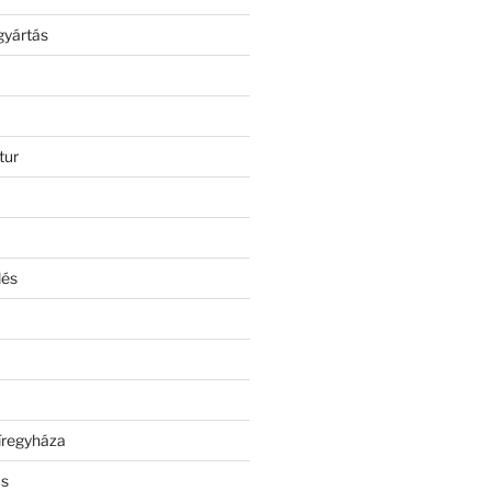
gyártás
tur
lés
íregyháza
ás