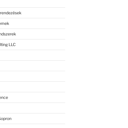
erendezések
lemek
endszerek
ting LLC
ence
Sopron