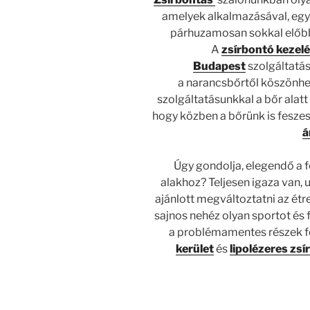
amelyek alkalmazásával, egy 
párhuzamosan sokkal előbb 
A
zsírbontó kezel
Budapest
szolgáltatás
a narancsbőrtől köszönhet
szolgáltatásunkkal a bőr alat
hogy közben a bőrünk is fesze
á
Úgy gondolja, elegendő a 
alakhoz? Teljesen igaza van,
ajánlott megváltoztatni az é
sajnos nehéz olyan sportot és 
a problémamentes részek f
kerület
és
lipolézeres zsí