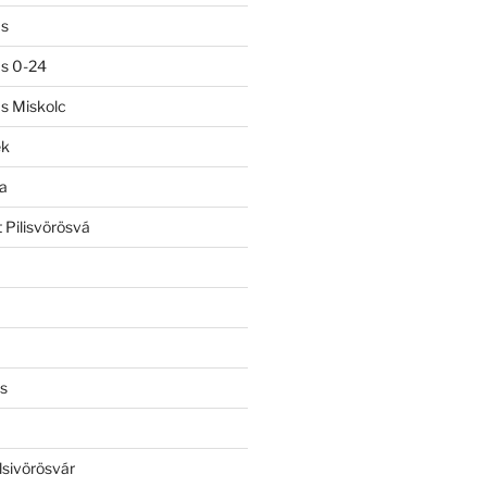
ás
ás 0-24
ás Miskolc
ek
a
 Pilisvörösvá
s
lsivörösvár