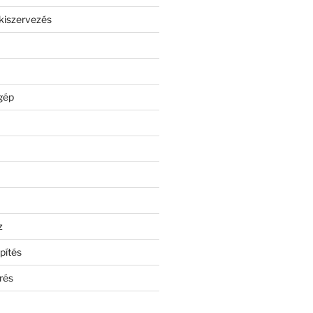
kiszervezés
gép
z
pítés
rés