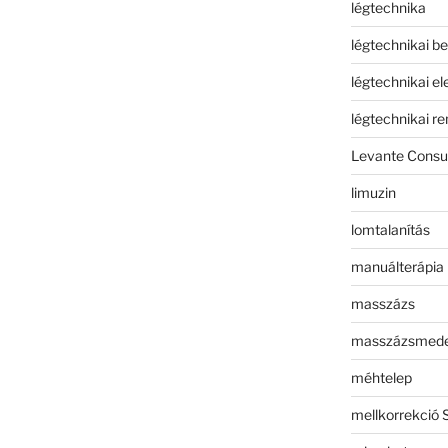
légtechnika
légtechnikai b
légtechnikai e
légtechnikai r
Levante Consul
limuzin
lomtalanítás
manuálterápia
masszázs
masszázsmed
méhtelep
mellkorrekció 