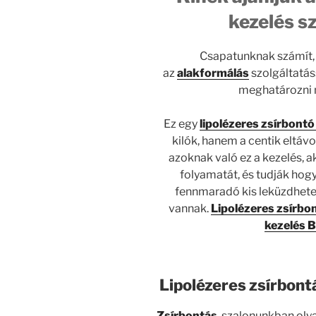
kezelés s
Csapatunknak számít, 
az
alakformálás
szolgáltatás
meghatározni m
Ez egy
lipolézeres zsírbontó
kilók, hanem a centik eltáv
azoknak való ez a kezelés, 
folyamatát, és tudják hogy
fennmaradó kis leküzdhetet
vannak.
Lipolézeres zsírbo
kezelés 
Lipolézeres zsírbont
Zsírbontás
szalonunkban olya