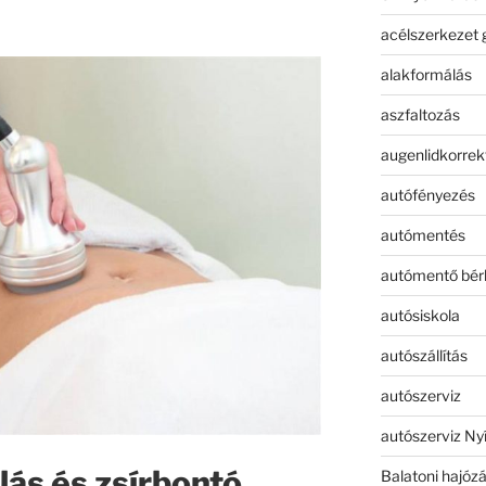
acélszerkezet 
alakformálás
aszfaltozás
augenlidkorrek
autófényezés
autómentés
autómentő bér
autósiskola
autószállítás
autószerviz
autószerviz Ny
ás és zsírbontó
Balatoni hajóz