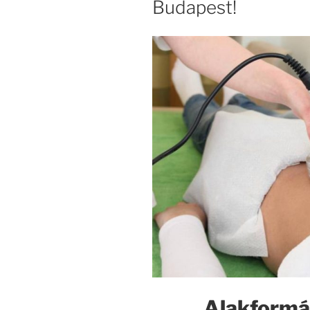
Budapest!
Alakformál