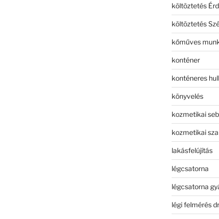
költöztetés Érd
költöztetés Sz
kőműves mun
konténer
konténeres hull
könyvelés
kozmetikai seb
kozmetikai sza
lakásfelújítás
légcsatorna
légcsatorna gy
légi felmérés d