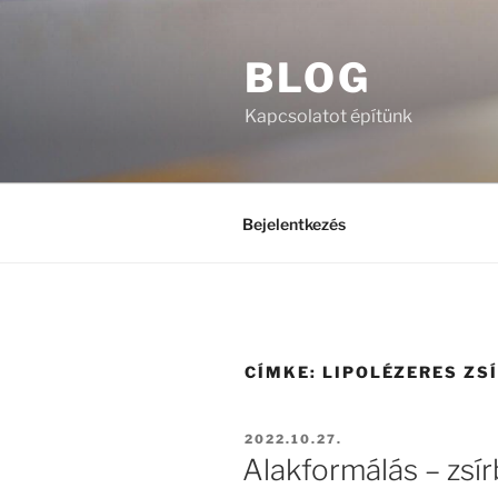
Tartalomhoz
BLOG
Kapcsolatot építünk
Bejelentkezés
CÍMKE:
LIPOLÉZERES ZS
BEKÜLDVE:
2022.10.27.
Alakformálás – zsí