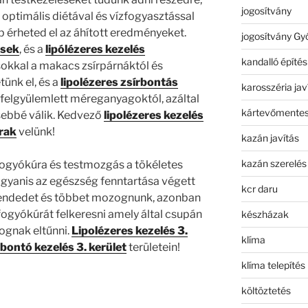
jogosítvány
optimális diétával és vízfogyasztással
érheted el az áhított eredményeket.
jogosítvány Gy
ések
, és a
lipólézeres kezelés
kandalló építés
okkal a makacs zsírpárnáktól és
ünk el, és a
lipolézeres zsírbontás
karosszéria jav
t felgyülemlett méreganyagoktól, azáltal
kártevőmentes
sebbé válik. Kedvező
lipolézeres kezelés
rak
velünk!
kazán javítás
kazán szerelés
fogyókúra és testmozgás a tökéletes
 ugyanis az egészség fenntartása végett
kcr daru
trendedet és többet mozognunk, azonban
fogyókúrát felkeresni amely által csupán
készházak
ognak eltűnni.
Lipolézeres kezelés 3.
klíma
rbontó kezelés 3. kerület
területein!
klíma telepítés
költöztetés