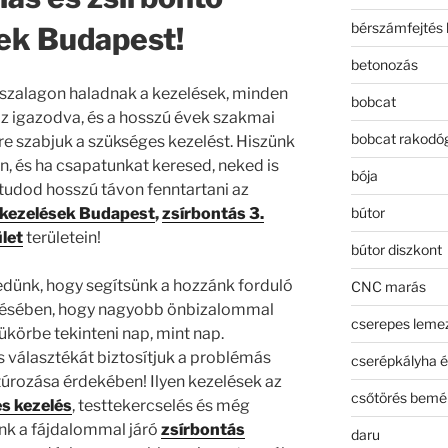
bérszámfejtés 
ek Budapest!
betonozás
szalagon haladnak a kezelések, minden
bobcat
 igazodva, és a hosszú évek szakmai
bobcat rakodó
re szabjuk a szükséges kezelést. Hiszünk
n, és ha csapatunkat keresed, neked is
bója
tudod hosszú távon fenntartani az
bútor
 kezelések Budapest
,
zsírbontás 3.
let
területein!
bútor diszkont
dünk, hogy segítsünk a hozzánk forduló
CNC marás
érésében, hogy nagyobb önbizalommal
cserepes leme
ükörbe tekinteni nap, mint nap.
s választékát biztosítjuk a problémás
cserépkályha é
ntúrozása érdekében! Ilyen kezelések az
csőtörés bemé
es kezelés
, testtekercselés és még
nk a fájdalommal járó
zsírbontás
daru