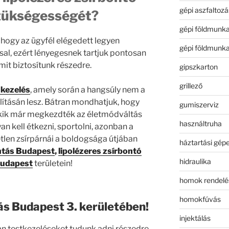
gépi aszfaltozá
zükségességét?
gépi földmunk
hogy az ügyfél elégedett legyen
gépi földmunk
sal, ezért lényegesnek tartjuk pontosan
it biztosítunk részedre.
gipszkarton
grillező
 kezelés
, amely során a hangsúly nem a
olításán lesz. Bátran mondhatjuk, hogy
gumiszerviz
akik már megkezdték az életmódváltás
használtruha
an kell étkezni, sportolni, azonban a
len zsírpárnái a boldogsága útjában
háztartási gép
ntás Budapest
,
lipolézeres zsírbontó
hidraulika
Budapest
területein!
homok rendelé
homokfúvás
ás Budapest 3. kerületében!
injektálás
n testkezeléseket tudunk adni részedre,