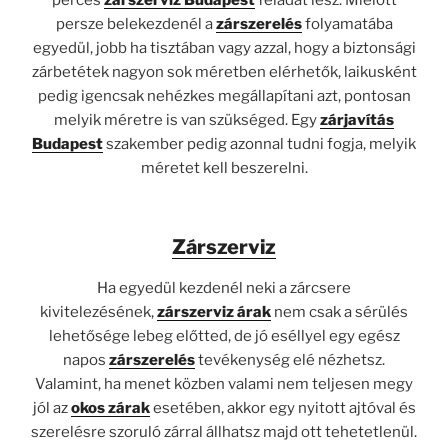
perces
zárszerviz Budapest
feladat lesz. Mielőtt
persze belekezdenél a
zárszerelés
folyamatába
egyedül, jobb ha tisztában vagy azzal, hogy a biztonsági
zárbetétek nagyon sok méretben elérhetők, laikusként
pedig igencsak nehézkes megállapítani azt, pontosan
melyik méretre is van szükséged. Egy
zárjavítás
Budapest
szakember pedig azonnal tudni fogja, melyik
méretet kell beszerelni.
Zárszerviz
Ha egyedül kezdenél neki a zárcsere
kivitelezésének,
zárszerviz árak
nem csak a sérülés
lehetősége lebeg előtted, de jó eséllyel egy egész
napos
zárszerelés
tevékenység elé nézhetsz.
Valamint, ha menet közben valami nem teljesen megy
jól az
okos zárak
esetében, akkor egy nyitott ajtóval és
szerelésre szoruló zárral állhatsz majd ott tehetetlenül.