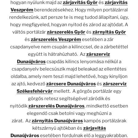
hogyan nyúlunk majd az
zárjavítás Győr
és
zárjavítás
Veszprém
berendezésekhez. Hogy milyen portálzárral
rendelkezünk, azt persze te is meg tudod állapítani, úgy,
hogy megfigyeled, hogyan nyitod és zárod az ajtódat. A
váltós portálzár
zárszerelés Győr
és
zárnyitás Győr
és
zárszerelés Veszprém
esetében a zár
csapdanyelve nem csupán a kilinccsel, de a zárbetéttel
együtt is hátrahúzható.
Az
zárszerviz
Dunaújváros
csapdás kilincs lenyomása nélkül a
csapdanyelv belecsúszik majd beleakad az ellentétes
oldalba, amely nem teszi majd lehetővé, hogy kinyíljon
az ajtó, kedvező
zárcsere Dunaújváros
és
zárszerviz
Székesfehérvár
mellett.
A görgős portálzár egy
görgős retesz segítségével záródik és
nyitódik
zárszerelés Dunaújváros
, mindkettő esetben
elegendő csak betolni vagy meghúzni a
zárat.
Az
zárnyitás Dunaújváros
kampós portálzárak
kétszárnyú ajtókban és
zárjavítás
Dunaújváros
esetében fordulnak elő a leggyakrabban.