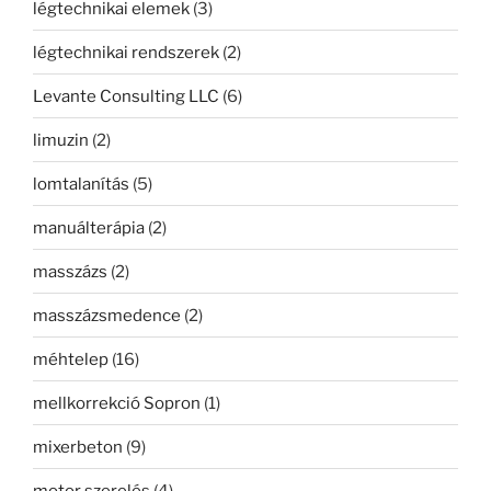
légtechnikai elemek
(3)
légtechnikai rendszerek
(2)
Levante Consulting LLC
(6)
limuzin
(2)
lomtalanítás
(5)
manuálterápia
(2)
masszázs
(2)
masszázsmedence
(2)
méhtelep
(16)
mellkorrekció Sopron
(1)
mixerbeton
(9)
motor szerelés
(4)