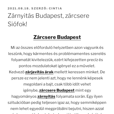
BEKÜLDVE:
2021.08.18.
SZERZŐ:
CINTIA
Zárnyitás Budapest, zárcsere
Siófok!
Zárcsere Budapest
Mi az összes előforduló helyzetben azon vagyunk és
leszünk, hogy kármentes és problémamentes szerelés
folyamatát kivitelezzük, ezért kifejezetten precíz és
pontos mozdulatokat igényel ez a művelet.
Kedvező
zárjavítás árak
mellett keressen minket. De
persze ez nem jelenti azt, hogy ne lennénk képesek
megoldani a bajt, csak több időt vehet
igénybe,
zárcsere Budapest
mint egy
hagyományos
zárnyitás
folyamata során. Egy ilyen
szituációban pedig teljesen igaz az, hogy semmiképpen
nem lehet egyedül megpróbálni bejutni, hiszen azzal