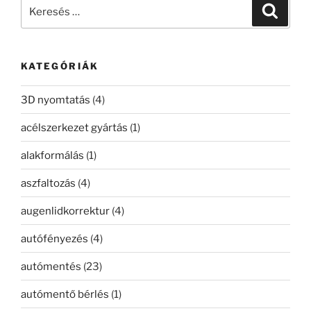
Keresés
Keresé
a
következő
kifejezésre:
KATEGÓRIÁK
3D nyomtatás
(4)
acélszerkezet gyártás
(1)
alakformálás
(1)
aszfaltozás
(4)
augenlidkorrektur
(4)
autófényezés
(4)
autómentés
(23)
autómentő bérlés
(1)