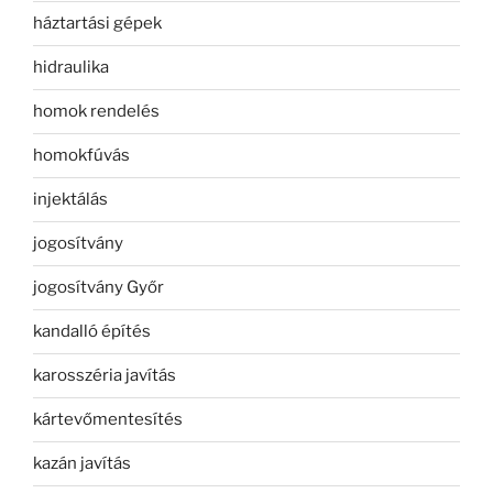
háztartási gépek
hidraulika
homok rendelés
homokfúvás
injektálás
jogosítvány
jogosítvány Győr
kandalló építés
karosszéria javítás
kártevőmentesítés
kazán javítás