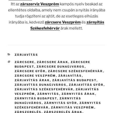
Itt az
zárszerviz Veszprém
kampós nyelv beakad az
ellentétes oldalba, amely nem csupán a nyitás irányába
tudja rögzíteni az ajtót, de az esetleges elhúzás
irányába is, kedvező
zárcsere Veszprém
és
zárnyitás
Székesfehérvár
árak mellett.
KATEGÓRIÁK
ZÁRJAVÍTÁS
CÍMKÉK
ZÁRCSERE
,
ZÁRCSERE ÁRAK
,
ZÁRCSERE
BUDAPEST
,
ZÁRCSERE DUNAÚJVÁROS
,
ZÁRCSERE GYŐR
,
ZÁRCSERE SZÉKESFEHÉRVÁR
,
ZÁRCSERE VESZPRÉM
,
ZÁRJAVÍTÁS
,
ZÁRJAVÍTÁS ÁRAK
,
ZÁRJAVÍTÁS BUDAPEST
,
ZÁRJAVÍTÁS DUNAÚJVÁROS
,
ZÁRJAVÍTÁS GYŐR
,
ZÁRJAVÍTÁS SZÉKESFEHÉRVÁR
,
ZÁRJAVÍTÁS
VESZPRÉM
,
ZÁRNYITÁS
,
ZÁRNYITÁS ÁRAK
,
ZÁRNYITÁS BUDAPEST
,
ZÁRNYITÁS
DUNAÚJVÁROS
,
ZÁRNYITÁS GYŐR
,
ZÁRNYITÁS
SZÉKESFEHÉRVÁR
,
ZÁRNYITÁS VESZPRÉM
,
ZÁRSZERELÉS
,
ZÁRSZERELÉS ÁRAK
,