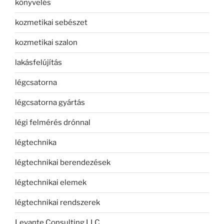
könyvelés
kozmetikai sebészet
kozmetikai szalon
lakásfelújítás
légcsatorna
légcsatorna gyártás
légi felmérés drónnal
légtechnika
légtechnikai berendezések
légtechnikai elemek
légtechnikai rendszerek
Levante Consulting LLC