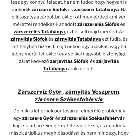
lesz egy könnyű feladat, ha nem tudod hogy hogyan is
működik
zárcsere Siófok
és
zárcsere Tatabánya
. Ha
ellátogatsz a zárboltba, akkor ott megkérdezik milyen
mérettel rendelkezik az adott
zárszerelés Siófok
és
zárszerelés Tatabánya
, ezt le kell majd mérned. Az
zárnyitás Siófok
és
zárnyitás Tatabánya
ezt tudja, és
ott helyben biztosít majd neked egy másikat, vagy ha
igény merül fel, akkor egy sokkal nagyobb biztonságú
zárat kedvező
zárjavítás Siófok
és
zárjavítás
Tatabánya
árak mellett.
Zárszerviz Győr
,
zárnyitás Veszprém
,
zárcsere Székesfehérvár
De mik is lehetnek pontosan a felmerülő problémák
egy
zárcsere Győr
és
zárszerelés Székesfehérvár
kapcsolatban? Rengetegféle zár létezik, és mindnek
mások a tipikus meghibásodásai és nem mindegy, hogy