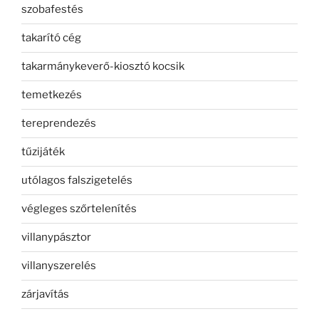
szobafestés
takarító cég
takarmánykeverő-kiosztó kocsik
temetkezés
tereprendezés
tűzijáték
utólagos falszigetelés
végleges szőrtelenítés
villanypásztor
villanyszerelés
zárjavítás