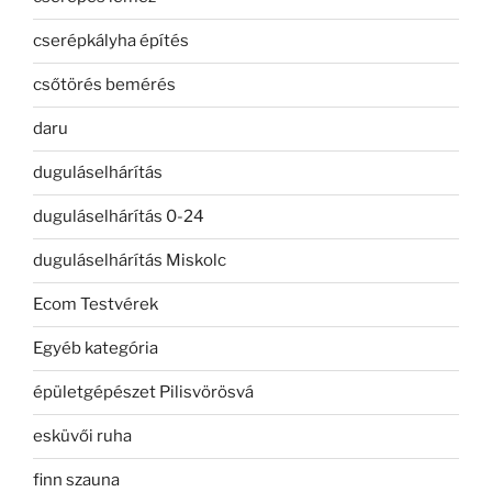
cserépkályha építés
csőtörés bemérés
daru
duguláselhárítás
duguláselhárítás 0-24
duguláselhárítás Miskolc
Ecom Testvérek
Egyéb kategória
épületgépészet Pilisvörösvá
esküvői ruha
finn szauna