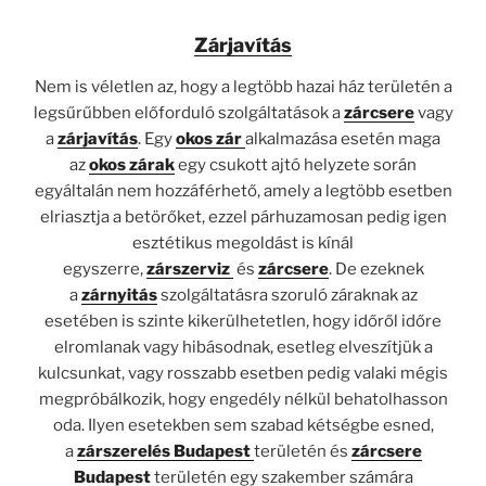
Zárjavítás
Nem is véletlen az, hogy a legtöbb hazai ház területén a
legsűrűbben előforduló szolgáltatások a
zárcsere
vagy
a
zárjavítás
. Egy
okos zár
alkalmazása esetén maga
az
okos zárak
egy csukott ajtó helyzete során
egyáltalán nem hozzáférhető, amely a legtöbb esetben
elriasztja a betörőket, ezzel párhuzamosan pedig igen
esztétikus megoldást is kínál
egyszerre,
zárszerviz
és
zárcsere
. De ezeknek
a
zárnyitás
szolgáltatásra szoruló záraknak az
esetében is szinte kikerülhetetlen, hogy időről időre
elromlanak vagy hibásodnak, esetleg elveszítjük a
kulcsunkat, vagy rosszabb esetben pedig valaki mégis
megpróbálkozik, hogy engedély nélkül behatolhasson
oda. Ilyen esetekben sem szabad kétségbe esned,
a
zárszerelés Budapest
területén és
zárcsere
Budapest
területén egy szakember számára