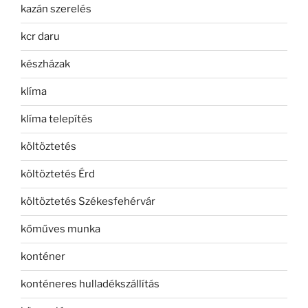
kazán szerelés
kcr daru
készházak
klíma
klíma telepítés
költöztetés
költöztetés Érd
költöztetés Székesfehérvár
kőműves munka
konténer
konténeres hulladékszállítás