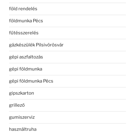
föld rendelés
földmunka Pécs
fűtésszerelés
gázkészülék Pilsivörösvár
gépi aszfaltozás
gépi földmunka
gépi földmunka Pécs
gipszkarton
grillező
gumiszerviz
használtruha