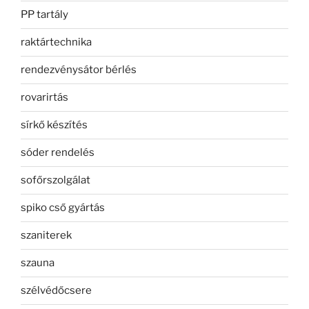
PP tartály
raktártechnika
rendezvénysátor bérlés
rovarirtás
sírkő készítés
sóder rendelés
sofőrszolgálat
spiko cső gyártás
szaniterek
szauna
szélvédőcsere