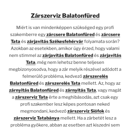
Zárszerviz Balatonfüred
Miért is van mindenképpen szükséged egy profi
szakemberre egy
zárcsere Balatonfüred
és
zárcsere
Tata
és
zárjavítás Székesfehérvár
folyamata során?
Azokban az esetekben, amikor úgy érzed, hogy valami
nem stimmel az
zárjavítás Balatonfüred
és
zárjavítás
Tata
, még nem lehetsz benne teljesen
megbizonyosodva, hogy a zár melyik részével adódott a
felmerülő probléma, kedvező
zárszerelés
Balatonfüred
és
zárszerelés Tata
mellett. Az, hogy az
zárnyitás Balatonfüred
és
zárnyitás Tata
, vagy magát
a
zárszerviz Tata
érte a meghibásodás, azt csak egy
profi szakember lesz képes pontosan neked
megmondani, kedvező
zárszerviz Siófok
és
zárszerviz Tatabánya
mellett. Ha a zárbetét lesz a
probléma gyökere, abban az esetben azt kiszedni sem