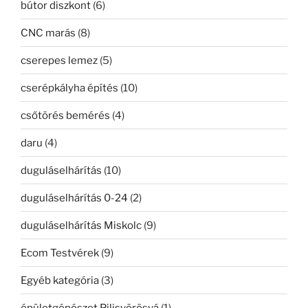
bútor diszkont
(6)
CNC marás
(8)
cserepes lemez
(5)
cserépkályha építés
(10)
csőtörés bemérés
(4)
daru
(4)
duguláselhárítás
(10)
duguláselhárítás 0-24
(2)
duguláselhárítás Miskolc
(9)
Ecom Testvérek
(9)
Egyéb kategória
(3)
épületgépészet Pilisvörösvá
(1)