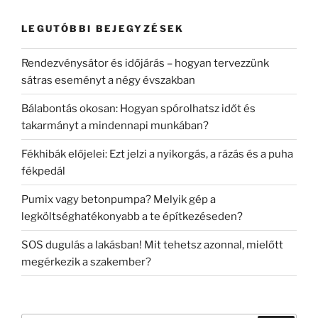
LEGUTÓBBI BEJEGYZÉSEK
Rendezvénysátor és időjárás – hogyan tervezzünk
sátras eseményt a négy évszakban
Bálabontás okosan: Hogyan spórolhatsz időt és
takarmányt a mindennapi munkában?
Fékhibák előjelei: Ezt jelzi a nyikorgás, a rázás és a puha
fékpedál
Pumix vagy betonpumpa? Melyik gép a
legköltséghatékonyabb a te építkezéseden?
SOS dugulás a lakásban! Mit tehetsz azonnal, mielőtt
megérkezik a szakember?