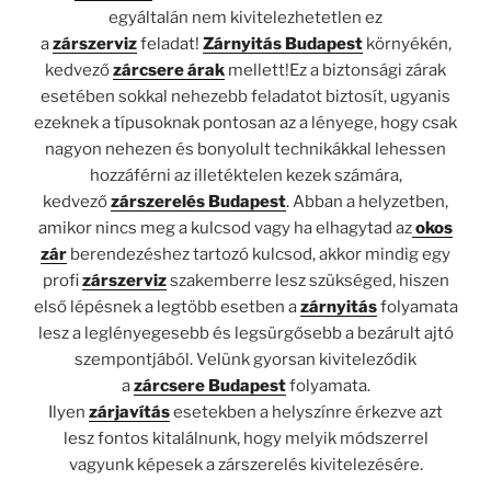
egyáltalán nem kivitelezhetetlen ez
a
zárszerviz
feladat!
Zárnyitás Budapest
környékén,
kedvező
zárcsere árak
mellett!Ez a biztonsági zárak
esetében sokkal nehezebb feladatot biztosít, ugyanis
ezeknek a típusoknak pontosan az a lényege, hogy csak
nagyon nehezen és bonyolult technikákkal lehessen
hozzáférni az illetéktelen kezek számára,
kedvező
zárszerelés Budapest
. Abban a helyzetben,
amikor nincs meg a kulcsod vagy ha elhagytad az
okos
zár
berendezéshez tartozó kulcsod, akkor mindig egy
profi
zárszerviz
szakemberre lesz szükséged, hiszen
első lépésnek a legtöbb esetben a
zárnyitás
folyamata
lesz a leglényegesebb és legsürgősebb a bezárult ajtó
szempontjából. Velünk gyorsan kiviteleződik
a
zárcsere Budapest
folyamata.
Ilyen
zárjavítás
esetekben a helyszínre érkezve azt
lesz fontos kitalálnunk, hogy melyik módszerrel
vagyunk képesek a zárszerelés kivitelezésére.