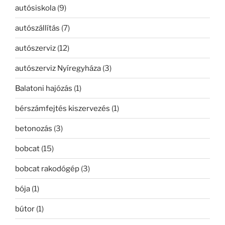
autósiskola
(9)
autószállítás
(7)
autószerviz
(12)
autószerviz Nyíregyháza
(3)
Balatoni hajózás
(1)
bérszámfejtés kiszervezés
(1)
betonozás
(3)
bobcat
(15)
bobcat rakodógép
(3)
bója
(1)
bútor
(1)