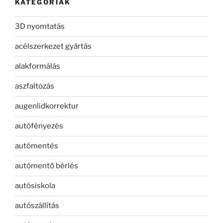
KATEGÓRIÁK
3D nyomtatás
acélszerkezet gyártás
alakformálás
aszfaltozás
augenlidkorrektur
autófényezés
autómentés
autómentő bérlés
autósiskola
autószállítás