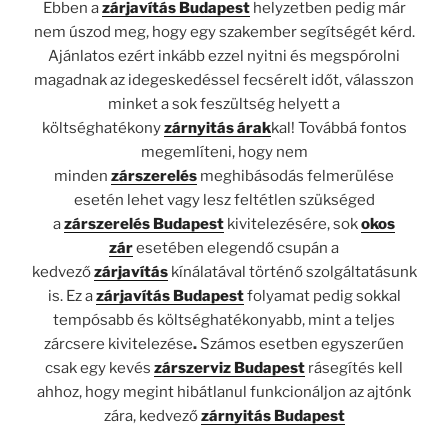
Ebben a
zárjavítás Budapest
helyzetben pedig már
nem úszod meg, hogy egy szakember segítségét kérd.
Ajánlatos ezért inkább ezzel nyitni és megspórolni
magadnak az idegeskedéssel fecsérelt időt, válasszon
minket a sok feszültség helyett a
költséghatékony
zárnyitás árak
kal! Továbbá fontos
megemlíteni, hogy nem
minden
zárszerelés
meghibásodás felmerülése
esetén lehet vagy lesz feltétlen szükséged
a
zárszerelés Budapest
kivitelezésére, sok
okos
zár
esetében elegendő csupán a
kedvező
zárjavítás
kínálatával történő szolgáltatásunk
is. Ez a
zárjavítás Budapest
folyamat pedig sokkal
tempósabb és költséghatékonyabb, mint a teljes
zárcsere kivitelezése
.
Számos esetben egyszerűen
csak egy kevés
zárszerviz Budapest
rásegítés kell
ahhoz, hogy megint hibátlanul funkcionáljon az ajtónk
zára, kedvező
zárnyitás Budapest