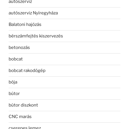
autószerviz
autószerviz Nyíregyháza
Balatoni hajózás
bérszámfejtés kiszervezés
betonozás
bobcat
bobcat rakodógép
bója
bútor
bútor diszkont
CNC marás
cserepes lemez