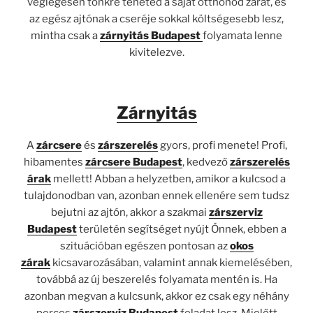
véglegesen tönkre teheted a saját otthonod zárát, és
az egész ajtónak a cseréje sokkal költségesebb lesz,
mintha csak a
zárnyitás Budapest
folyamata lenne
kivitelezve.
Zárnyitás
A
zárcsere
és
zárszerelés
gyors, profi menete! Profi,
hibamentes
zárcsere Budapest
, kedvező
zárszerelés
árak
mellett! Abban a helyzetben, amikor a kulcsod a
tulajdonodban van, azonban ennek ellenére sem tudsz
bejutni az ajtón, akkor a szakmai
zárszerviz
Budapest
területén segítséget nyújt Önnek, ebben a
szituációban egészen pontosan az
okos
zárak
kicsavarozásában, valamint annak kiemelésében,
továbbá az új beszerelés folyamata mentén is. Ha
azonban megvan a kulcsunk, akkor ez csak egy néhány