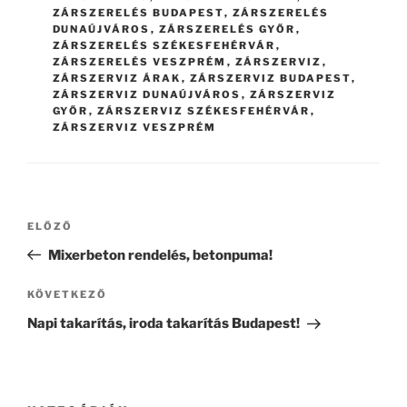
ZÁRSZERELÉS BUDAPEST
,
ZÁRSZERELÉS
DUNAÚJVÁROS
,
ZÁRSZERELÉS GYŐR
,
ZÁRSZERELÉS SZÉKESFEHÉRVÁR
,
ZÁRSZERELÉS VESZPRÉM
,
ZÁRSZERVIZ
,
ZÁRSZERVIZ ÁRAK
,
ZÁRSZERVIZ BUDAPEST
,
ZÁRSZERVIZ DUNAÚJVÁROS
,
ZÁRSZERVIZ
GYŐR
,
ZÁRSZERVIZ SZÉKESFEHÉRVÁR
,
ZÁRSZERVIZ VESZPRÉM
Bejegyzés
Korábbi
ELŐZŐ
navigáció
bejegyzés
Mixerbeton rendelés, betonpuma!
Következő
KÖVETKEZŐ
bejegyzés
Napi takarítás, iroda takarítás Budapest!