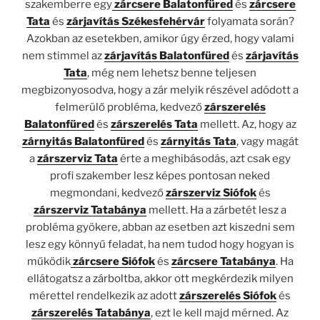
szakemberre egy
zárcsere Balatonfüred
és
zárcsere
Tata
és
zárjavítás Székesfehérvár
folyamata során?
Azokban az esetekben, amikor úgy érzed, hogy valami
nem stimmel az
zárjavítás Balatonfüred
és
zárjavítás
Tata
, még nem lehetsz benne teljesen
megbizonyosodva, hogy a zár melyik részével adódott a
felmerülő probléma, kedvező
zárszerelés
Balatonfüred
és
zárszerelés Tata
mellett. Az, hogy az
zárnyitás Balatonfüred
és
zárnyitás Tata
, vagy magát
a
zárszerviz Tata
érte a meghibásodás, azt csak egy
profi szakember lesz képes pontosan neked
megmondani, kedvező
zárszerviz Siófok
és
zárszerviz Tatabánya
mellett. Ha a zárbetét lesz a
probléma gyökere, abban az esetben azt kiszedni sem
lesz egy könnyű feladat, ha nem tudod hogy hogyan is
működik
zárcsere Siófok
és
zárcsere Tatabánya
. Ha
ellátogatsz a zárboltba, akkor ott megkérdezik milyen
mérettel rendelkezik az adott
zárszerelés Siófok
és
zárszerelés Tatabánya
, ezt le kell majd mérned. Az