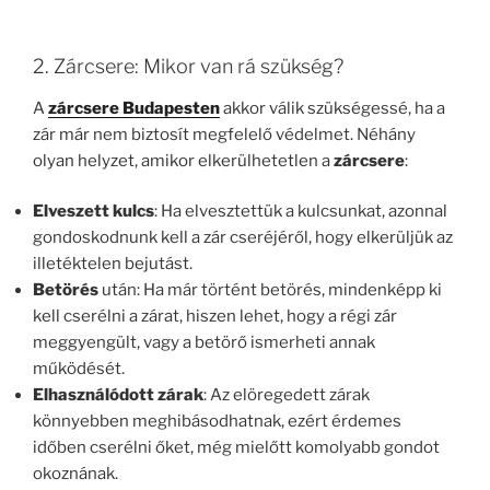
2. Zárcsere: Mikor van rá szükség?
A
zárcsere Budapesten
akkor válik szükségessé, ha a
zár már nem biztosít megfelelő védelmet. Néhány
olyan helyzet, amikor elkerülhetetlen a
zárcsere
:
Elveszett kulcs
: Ha elvesztettük a kulcsunkat, azonnal
gondoskodnunk kell a zár cseréjéről, hogy elkerüljük az
illetéktelen bejutást.
Betörés
után: Ha már történt betörés, mindenképp ki
kell cserélni a zárat, hiszen lehet, hogy a régi zár
meggyengült, vagy a betörő ismerheti annak
működését.
Elhasználódott zárak
: Az elöregedett zárak
könnyebben meghibásodhatnak, ezért érdemes
időben cserélni őket, még mielőtt komolyabb gondot
okoznának.