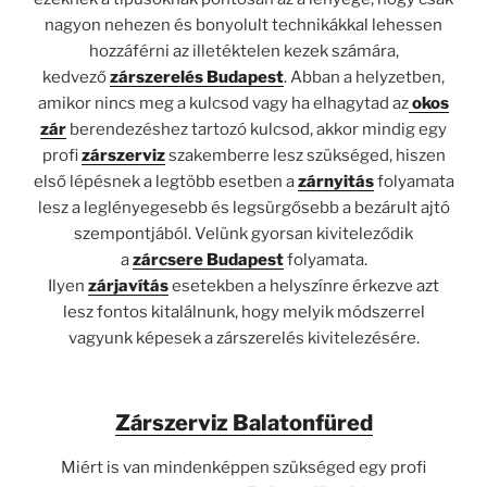
nagyon nehezen és bonyolult technikákkal lehessen
hozzáférni az illetéktelen kezek számára,
kedvező
zárszerelés Budapest
. Abban a helyzetben,
amikor nincs meg a kulcsod vagy ha elhagytad az
okos
zár
berendezéshez tartozó kulcsod, akkor mindig egy
profi
zárszerviz
szakemberre lesz szükséged, hiszen
első lépésnek a legtöbb esetben a
zárnyitás
folyamata
lesz a leglényegesebb és legsürgősebb a bezárult ajtó
szempontjából. Velünk gyorsan kiviteleződik
a
zárcsere Budapest
folyamata.
Ilyen
zárjavítás
esetekben a helyszínre érkezve azt
lesz fontos kitalálnunk, hogy melyik módszerrel
vagyunk képesek a zárszerelés kivitelezésére.
Zárszerviz Balatonfüred
Miért is van mindenképpen szükséged egy profi