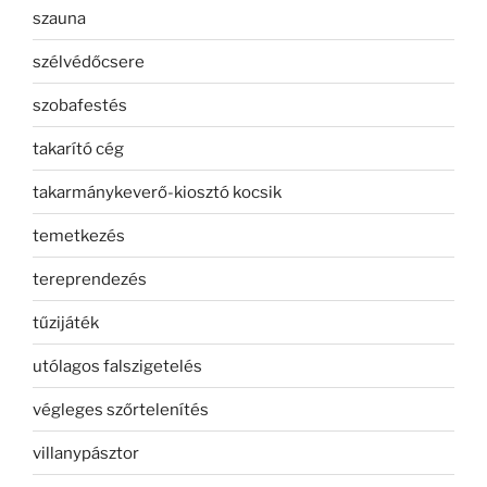
szauna
szélvédőcsere
szobafestés
takarító cég
takarmánykeverő-kiosztó kocsik
temetkezés
tereprendezés
tűzijáték
utólagos falszigetelés
végleges szőrtelenítés
villanypásztor