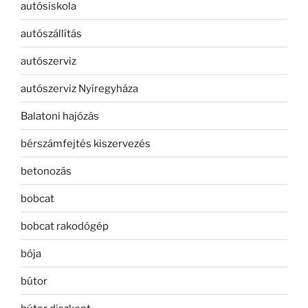
autósiskola
autószállítás
autószerviz
autószerviz Nyíregyháza
Balatoni hajózás
bérszámfejtés kiszervezés
betonozás
bobcat
bobcat rakodógép
bója
bútor