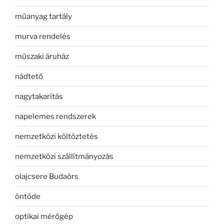
műanyag tartály
murva rendelés
műszaki áruház
nádtető
nagytakarítás
napelemes rendszerek
nemzetközi költöztetés
nemzetközi szállítmányozás
olajcsere Budaörs
öntöde
optikai mérőgép