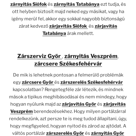
zárnyitás Siófok
és
zárnyitás Tatabánya
ezt tudja, és
ott helyben biztosít majd neked egy másikat, vagy ha
igény merül fel, akkor egy sokkal nagyobb biztonságú
zárat kedvező
zárjavítás Siófok
és
zárjavítás
Tatabánya
árak mellett.
Zárszerviz Győr
,
zárnyitás Veszprém
,
zárcsere Székesfehérvár
De mik is lehetnek pontosan a felmerülő problémák
egy
zárcsere Győr
és
zárszerelés Székesfehérvár
kapcsolatban? Rengetegféle zár létezik, és mindnek
mások a tipikus meghibásodásai és nem mindegy, hogy
hogyan nyúlunk majd az
zárjavítás Győr
és
zárjavítás
Veszprém
berendezésekhez. Hogy milyen portálzárral
rendelkezünk, azt persze te is meg tudod állapítani, úgy,
hogy megfigyeled, hogyan nyitod és zárod az ajtódat. A
váltós portálzár
zárszerelés Győr
és
zárnyitás Győr