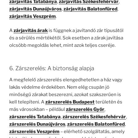
zárjavítás Tatabánya
,
zárjavítás Székesfehérvár
,
zárjavítás Dunaújváros
,
zárjavítás Balatonfüred
,
zárjavítás Veszprém
.
A
zárjavítás árak
is függnek a javítandó zár típusától
és a sérülés mértékétől. Sok esetben a zárak javítása
olcsóbb megoldás lehet, mint azok teljes cseréje.
6. Zárszerelés: A biztonság alapja
A megfelelő zárszerelés elengedhetetlen a ház vagy
lakás védelme érdekében. Nem elég csupán jó
minőségű zárakat beszerezni, azokat szakszerűen is
kell telepíteni. A
zárszerelés Budapest
területén és
más városokban – például
zárszerelés Győr
,
zárszerelés Tatabánya
,
zárszerelés Székesfehérvár
,
zárszerelés Dunaújváros
,
zárszerelés Balatonfüred
,
zárszerelés Veszprém
– elérhető szolgáltatás, amely