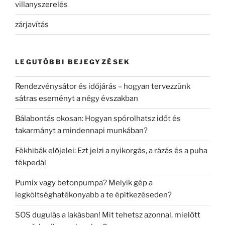
villanyszerelés
zárjavítás
LEGUTÓBBI BEJEGYZÉSEK
Rendezvénysátor és időjárás – hogyan tervezzünk
sátras eseményt a négy évszakban
Bálabontás okosan: Hogyan spórolhatsz időt és
takarmányt a mindennapi munkában?
Fékhibák előjelei: Ezt jelzi a nyikorgás, a rázás és a puha
fékpedál
Pumix vagy betonpumpa? Melyik gép a
legköltséghatékonyabb a te építkezéseden?
SOS dugulás a lakásban! Mit tehetsz azonnal, mielőtt