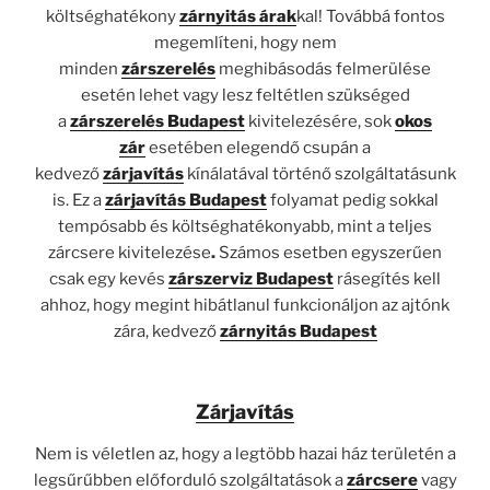
költséghatékony
zárnyitás árak
kal! Továbbá fontos
megemlíteni, hogy nem
minden
zárszerelés
meghibásodás felmerülése
esetén lehet vagy lesz feltétlen szükséged
a
zárszerelés Budapest
kivitelezésére, sok
okos
zár
esetében elegendő csupán a
kedvező
zárjavítás
kínálatával történő szolgáltatásunk
is. Ez a
zárjavítás Budapest
folyamat pedig sokkal
tempósabb és költséghatékonyabb, mint a teljes
zárcsere kivitelezése
.
Számos esetben egyszerűen
csak egy kevés
zárszerviz Budapest
rásegítés kell
ahhoz, hogy megint hibátlanul funkcionáljon az ajtónk
zára, kedvező
zárnyitás Budapest
Zárjavítás
Nem is véletlen az, hogy a legtöbb hazai ház területén a
legsűrűbben előforduló szolgáltatások a
zárcsere
vagy