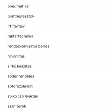
pneumatika
ponthegesztők
PP tartály
raktártechnika
rendezvénysátor bérlés
rovarirtás
sírkő készítés
sóder rendelés
sofőrszolgálat
spiko cső gyártás
szaniterek