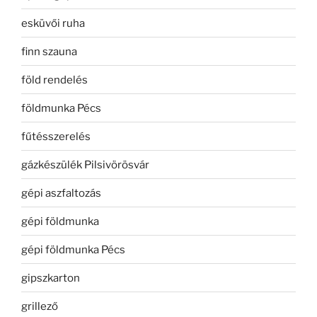
esküvői ruha
finn szauna
föld rendelés
földmunka Pécs
fűtésszerelés
gázkészülék Pilsivörösvár
gépi aszfaltozás
gépi földmunka
gépi földmunka Pécs
gipszkarton
grillező