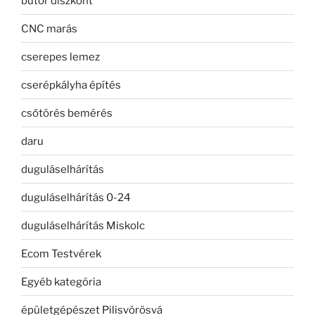
bútor diszkont
CNC marás
cserepes lemez
cserépkályha építés
csőtörés bemérés
daru
duguláselhárítás
duguláselhárítás 0-24
duguláselhárítás Miskolc
Ecom Testvérek
Egyéb kategória
épületgépészet Pilisvörösvá