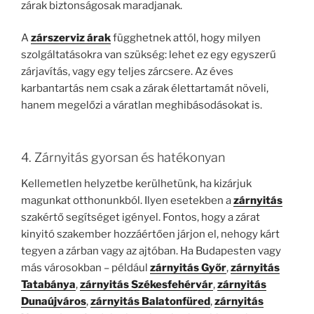
zárak biztonságosak maradjanak.
A
zárszerviz árak
függhetnek attól, hogy milyen
szolgáltatásokra van szükség: lehet ez egy egyszerű
zárjavítás, vagy egy teljes zárcsere. Az éves
karbantartás nem csak a zárak élettartamát növeli,
hanem megelőzi a váratlan meghibásodásokat is.
4. Zárnyitás gyorsan és hatékonyan
Kellemetlen helyzetbe kerülhetünk, ha kizárjuk
magunkat otthonunkból. Ilyen esetekben a
zárnyitás
szakértő segítséget igényel. Fontos, hogy a zárat
kinyitó szakember hozzáértően járjon el, nehogy kárt
tegyen a zárban vagy az ajtóban. Ha Budapesten vagy
más városokban – például
zárnyitás Győr
,
zárnyitás
Tatabánya
,
zárnyitás Székesfehérvár
,
zárnyitás
Dunaújváros
,
zárnyitás Balatonfüred
,
zárnyitás