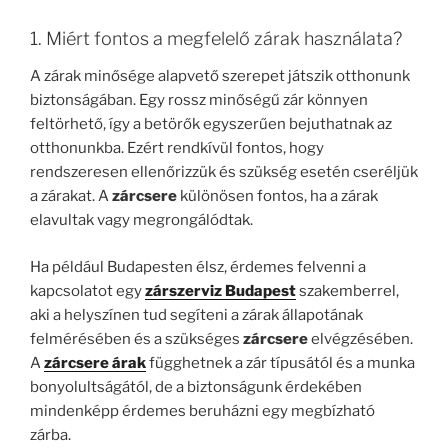
1. Miért fontos a megfelelő zárak használata?
A zárak minősége alapvető szerepet játszik otthonunk
biztonságában. Egy rossz minőségű zár könnyen
feltörhető, így a betörők egyszerűen bejuthatnak az
otthonunkba. Ezért rendkívül fontos, hogy
rendszeresen ellenőrizzük és szükség esetén cseréljük
a zárakat. A
zárcsere
különösen fontos, ha a zárak
elavultak vagy megrongálódtak.
Ha például Budapesten élsz, érdemes felvenni a
kapcsolatot egy
zárszerviz Budapest
szakemberrel,
aki a helyszínen tud segíteni a zárak állapotának
felmérésében és a szükséges
zárcsere
elvégzésében.
A
zárcsere árak
függhetnek a zár típusától és a munka
bonyolultságától, de a biztonságunk érdekében
mindenképp érdemes beruházni egy megbízható
zárba.