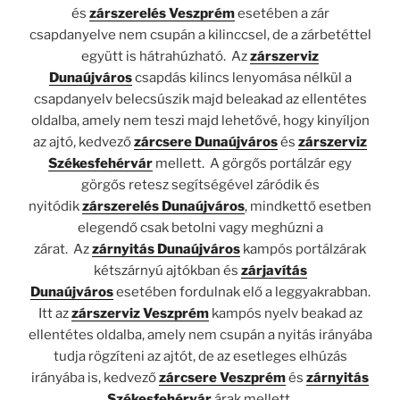
és
zárszerelés Veszprém
esetében a zár
csapdanyelve nem csupán a kilinccsel, de a zárbetéttel
együtt is hátrahúzható.
Az
zárszerviz
Dunaújváros
csapdás kilincs lenyomása nélkül a
csapdanyelv belecsúszik majd beleakad az ellentétes
oldalba, amely nem teszi majd lehetővé, hogy kinyíljon
az ajtó, kedvező
zárcsere Dunaújváros
és
zárszerviz
Székesfehérvár
mellett.
A görgős portálzár egy
görgős retesz segítségével záródik és
nyitódik
zárszerelés Dunaújváros
, mindkettő esetben
elegendő csak betolni vagy meghúzni a
zárat.
Az
zárnyitás Dunaújváros
kampós portálzárak
kétszárnyú ajtókban és
zárjavítás
Dunaújváros
esetében fordulnak elő a leggyakrabban.
Itt az
zárszerviz Veszprém
kampós nyelv beakad az
ellentétes oldalba, amely nem csupán a nyitás irányába
tudja rögzíteni az ajtót, de az esetleges elhúzás
irányába is, kedvező
zárcsere Veszprém
és
zárnyitás
Székesfehérvár
árak mellett.