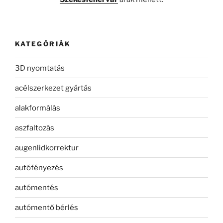
KATEGÓRIÁK
3D nyomtatás
acélszerkezet gyártás
alakformálás
aszfaltozás
augenlidkorrektur
autófényezés
autómentés
autómentő bérlés