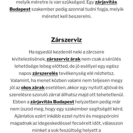
melyik méretre is van szükséged. Egy
zárjavítás
Budapest
szakember pedig azonnal tudni fogja, melyik
méretet kell beszerelni.
Zárszerviz
Ha egyedül kezdenél neki a zárcsere
kivitelezésének,
zárszerviz árak
nem csak a sérülés
lehetősége lebeg előtted, de jó eséllyel egy egész
napos
zárszerelés
tevékenység elé nézhetsz.
Valamint, ha menet közben valami nem teljesen megy
jól az
okos zárak
esetében, akkor egy nyitott ajtóval és
szerelésre szoruló zárral állhatsz majd ott tehetetlenül.
Ebben a
zárjavítás Budapest
helyzetben pedig már
nem úszod meg, hogy egy szakember segítségét kérd.
Ajánlatos ezért inkább ezzel nyitni és megspórolni
magadnak az idegeskedéssel fecsérelt időt, válasszon
minket a sok feszültség helyett a