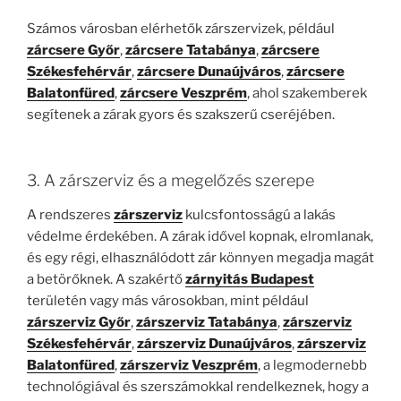
Számos városban elérhetők zárszervizek, például
zárcsere Győr
,
zárcsere Tatabánya
,
zárcsere
Székesfehérvár
,
zárcsere Dunaújváros
,
zárcsere
Balatonfüred
,
zárcsere Veszprém
, ahol szakemberek
segítenek a zárak gyors és szakszerű cseréjében.
3. A zárszerviz és a megelőzés szerepe
A rendszeres
zárszerviz
kulcsfontosságú a lakás
védelme érdekében. A zárak idővel kopnak, elromlanak,
és egy régi, elhasználódott zár könnyen megadja magát
a betörőknek. A szakértő
zárnyitás Budapest
területén vagy más városokban, mint például
zárszerviz Győr
,
zárszerviz Tatabánya
,
zárszerviz
Székesfehérvár
,
zárszerviz Dunaújváros
,
zárszerviz
Balatonfüred
,
zárszerviz Veszprém
, a legmodernebb
technológiával és szerszámokkal rendelkeznek, hogy a