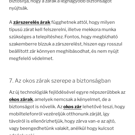
biztosítja, hogy a zárak a legnagyobb biztonságot
nyújtsák.
A
zárszerelés árak
függhetnek attól, hogy milyen
típusú zárat kell felszerelni, illetve mekkora munka
szükséges a telepítéshez. Fontos, hogy megbízható
szakemberre bízzuk a zárszerelést, hiszen egy rosszul
beállított zár könnyen meghibásodhat, és nem nyújt
megfelelő védelmet.
7. Az okos zárak szerepe a biztonságban
Az új technológiák fejlődésével egyre népszerűbbek az
okos zárak
, amelyek nemcsak a kényelmet, de a
biztonságot is növelik. Az
okos zár
lehetővé teszi, hogy
mobiltelefonról vezéreljük otthonunk zárját, így
távolról is ellenőrizhetjük, hogy zárva van-e az ajtó,
vagy beengedhetünk valakit, anélkül hogy kulcsot