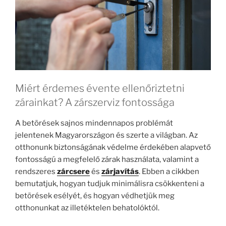
Miért érdemes évente ellenőriztetni
zárainkat? A zárszerviz fontossága
A betörések sajnos mindennapos problémát
jelentenek Magyarországon és szerte a világban. Az
otthonunk biztonságának védelme érdekében alapvető
fontosságú a megfelelő zárak használata, valamint a
rendszeres
zárcsere
és
zárjavítás
. Ebben a cikkben
bemutatjuk, hogyan tudjuk minimálisra csökkenteni a
betörések esélyét, és hogyan védhetjük meg
otthonunkat az illetéktelen behatolóktól.