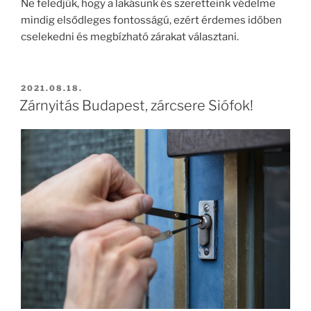
Ne feledjük, hogy a lakásunk és szeretteink védelme
mindig elsődleges fontosságú, ezért érdemes időben
cselekedni és megbízható zárakat választani.
BEKÜLDVE:
2021.08.18.
Zárnyitás Budapest, zárcsere Siófok!