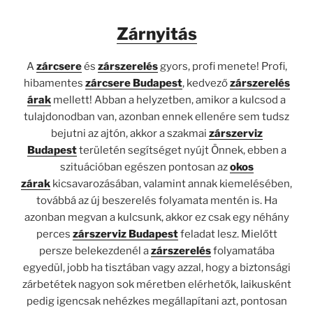
Zárnyitás
A
zárcsere
és
zárszerelés
gyors, profi menete! Profi,
hibamentes
zárcsere Budapest
, kedvező
zárszerelés
árak
mellett! Abban a helyzetben, amikor a kulcsod a
tulajdonodban van, azonban ennek ellenére sem tudsz
bejutni az ajtón, akkor a szakmai
zárszerviz
Budapest
területén segítséget nyújt Önnek, ebben a
szituációban egészen pontosan az
okos
zárak
kicsavarozásában, valamint annak kiemelésében,
továbbá az új beszerelés folyamata mentén is. Ha
azonban megvan a kulcsunk, akkor ez csak egy néhány
perces
zárszerviz Budapest
feladat lesz. Mielőtt
persze belekezdenél a
zárszerelés
folyamatába
egyedül, jobb ha tisztában vagy azzal, hogy a biztonsági
zárbetétek nagyon sok méretben elérhetők, laikusként
pedig igencsak nehézkes megállapítani azt, pontosan