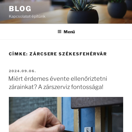
Tartalomhoz
BLOG
Kapcsolatot építünk
Menü
CÍMKE:
ZÁRCSERE SZÉKESFEHÉRVÁR
BEKÜLDVE:
2024.09.06.
Miért érdemes évente ellenőriztetni
zárainkat? A zárszerviz fontossága!