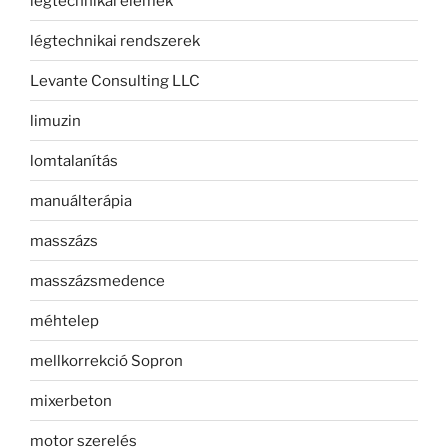
légtechnikai elemek
légtechnikai rendszerek
Levante Consulting LLC
limuzin
lomtalanítás
manuálterápia
masszázs
masszázsmedence
méhtelep
mellkorrekció Sopron
mixerbeton
motor szerelés