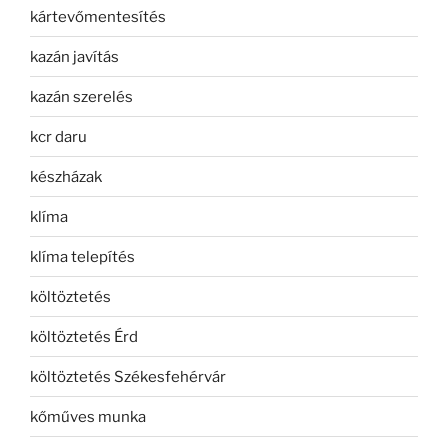
kártevőmentesítés
kazán javítás
kazán szerelés
kcr daru
készházak
klíma
klíma telepítés
költöztetés
költöztetés Érd
költöztetés Székesfehérvár
kőműves munka