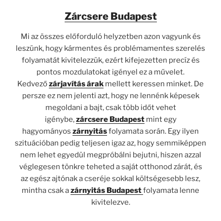
Zárcsere Budapest
Mi az összes előforduló helyzetben azon vagyunk és
leszünk, hogy kármentes és problémamentes szerelés
folyamatát kivitelezzük, ezért kifejezetten precíz és
pontos mozdulatokat igényel ez a művelet.
Kedvező
zárjavítás árak
mellett keressen minket. De
persze ez nem jelenti azt, hogy ne lennénk képesek
megoldani a bajt, csak több időt vehet
igénybe,
zárcsere Budapest
mint egy
hagyományos
zárnyitás
folyamata során. Egy ilyen
szituációban pedig teljesen igaz az, hogy semmiképpen
nem lehet egyedül megpróbálni bejutni, hiszen azzal
véglegesen tönkre teheted a saját otthonod zárát, és
az egész ajtónak a cseréje sokkal költségesebb lesz,
mintha csak a
zárnyitás Budapest
folyamata lenne
kivitelezve.