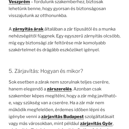
Veszprém
– fordulunk szakemberhez, biztosak
lehetünk benne, hogy gyorsan és biztonságosan
visszajutunk az otthonunkba.
A
zárnyitás árak
általában a zár típusától és a munka
nehézségétől függnek. Egy egyszerű zárnyitás olcsóbb,
míg egy biztonsági zár feltörése már komolyabb
szakértelmet és drágább eszközöket igényel.
5. Zárjavítás: Hogyan és mikor?
Sok esetben a zárak nem szorulnak teljes cserére,
hanem elegendő a
zárszerelés
. Azonban csak
szakember képes megítélni, hogy a zár még javítható-
e, vagy szükség van a cserére. Ha a zár már nem
működik megfelelően, érdemes időben lépni és
igénybe venni a
zárjavítás Budapest
szolgáltatásait
vagy más városokban, mint például
zárjavítás Győr
,