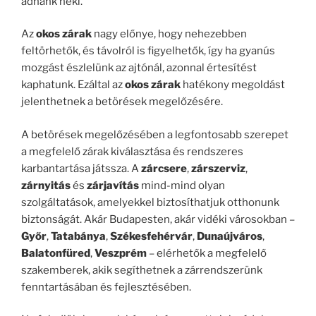
adnánk neki.
Az
okos zárak
nagy előnye, hogy nehezebben
feltörhetők, és távolról is figyelhetők, így ha gyanús
mozgást észlelünk az ajtónál, azonnal értesítést
kaphatunk. Ezáltal az
okos zárak
hatékony megoldást
jelenthetnek a betörések megelőzésére.
A betörések megelőzésében a legfontosabb szerepet
a megfelelő zárak kiválasztása és rendszeres
karbantartása játssza. A
zárcsere
,
zárszerviz
,
zárnyitás
és
zárjavítás
mind-mind olyan
szolgáltatások, amelyekkel biztosíthatjuk otthonunk
biztonságát. Akár Budapesten, akár vidéki városokban –
Győr
,
Tatabánya
,
Székesfehérvár
,
Dunaújváros
,
Balatonfüred
,
Veszprém
– elérhetők a megfelelő
szakemberek, akik segíthetnek a zárrendszerünk
fenntartásában és fejlesztésében.