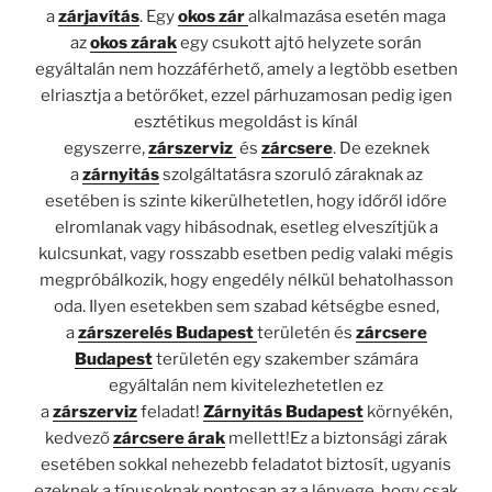
a
zárjavítás
. Egy
okos zár
alkalmazása esetén maga
az
okos zárak
egy csukott ajtó helyzete során
egyáltalán nem hozzáférhető, amely a legtöbb esetben
elriasztja a betörőket, ezzel párhuzamosan pedig igen
esztétikus megoldást is kínál
egyszerre,
zárszerviz
és
zárcsere
. De ezeknek
a
zárnyitás
szolgáltatásra szoruló záraknak az
esetében is szinte kikerülhetetlen, hogy időről időre
elromlanak vagy hibásodnak, esetleg elveszítjük a
kulcsunkat, vagy rosszabb esetben pedig valaki mégis
megpróbálkozik, hogy engedély nélkül behatolhasson
oda. Ilyen esetekben sem szabad kétségbe esned,
a
zárszerelés Budapest
területén és
zárcsere
Budapest
területén egy szakember számára
egyáltalán nem kivitelezhetetlen ez
a
zárszerviz
feladat!
Zárnyitás Budapest
környékén,
kedvező
zárcsere árak
mellett!Ez a biztonsági zárak
esetében sokkal nehezebb feladatot biztosít, ugyanis
ezeknek a típusoknak pontosan az a lényege, hogy csak