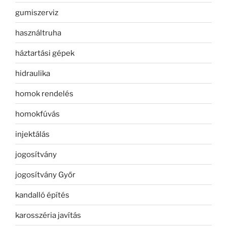
gumiszerviz
használtruha
háztartási gépek
hidraulika
homok rendelés
homokfúvás
injektálás
jogosítvány
jogosítvány Győr
kandalló építés
karosszéria javítás