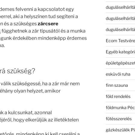
duguláselhárít
rdemes felvenni a kapcsolatot egy
rel, aki a helyszínen tud segíteni a
duguláselhárít
n és a szükséges
zárcsere
duguláselhárít
k
függhetnek a zár típusától és a munka
nságunk érdekében mindenképp érdemes
Ecom Testvér
ba.
Egyéb kategóri
épületgépészet
 rá szükség?
esküvői ruha
válik szükségessé, ha a zár már nem
finn szauna
éhány olyan helyzet, amikor
föld rendelés
földmunka Péc
ük a kulcsunkat, azonnal
fűtésszerelés
éről, hogy elkerüljük az illetéktelen
gázkészülék Pi
etörés, mindenképp ki kell cserélni a