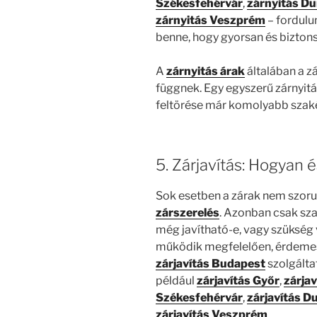
Székesfehérvár
,
zárnyitás D
zárnyitás Veszprém
– fordulu
benne, hogy gyorsan és bizton
A
zárnyitás árak
általában a z
függnek. Egy egyszerű zárnyitá
feltörése már komolyabb szaké
5. Zárjavítás: Hogyan 
Sok esetben a zárak nem szoru
zárszerelés
. Azonban csak sz
még javítható-e, vagy szükség 
működik megfelelően, érdemes 
zárjavítás Budapest
szolgálta
például
zárjavítás Győr
,
zárja
Székesfehérvár
,
zárjavítás D
zárjavítás Veszprém
.