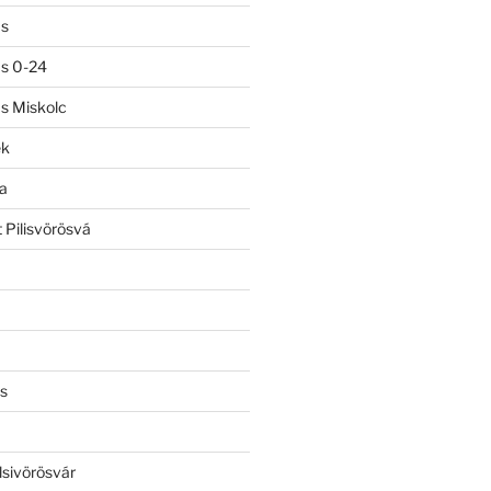
ás
ás 0-24
ás Miskolc
ek
a
 Pilisvörösvá
s
lsivörösvár