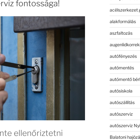
rviz fontossága!
acélszerkezet 
alakformálás
aszfaltozás
augenlidkorrek
autófényezés
autómentés
autómentő bér
autósiskola
autószállítás
autószerviz
autószerviz Ny
te ellenőriztetni
Balatoni hajóz