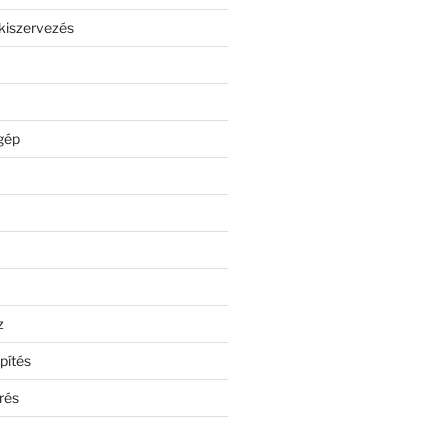
kiszervezés
gép
z
pítés
rés