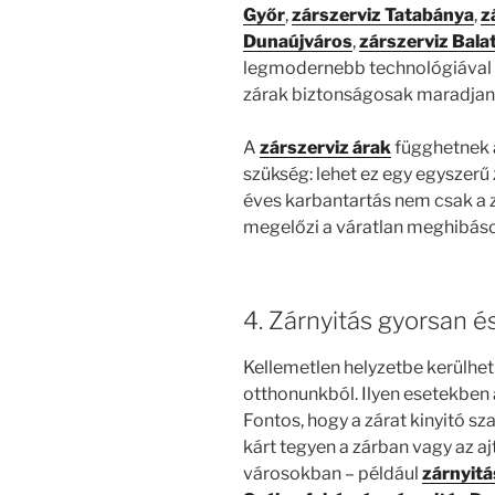
Győr
,
zárszerviz Tatabánya
,
z
Dunaújváros
,
zárszerviz Bala
legmodernebb technológiával 
zárak biztonságosak maradjan
A
zárszerviz árak
függhetnek a
szükség: lehet ez egy egyszerű 
éves karbantartás nem csak a 
megelőzi a váratlan meghibáso
4. Zárnyitás gyorsan 
Kellemetlen helyzetbe kerülhe
otthonunkból. Ilyen esetekben
Fontos, hogy a zárat kinyitó s
kárt tegyen a zárban vagy az 
városokban – például
zárnyitá