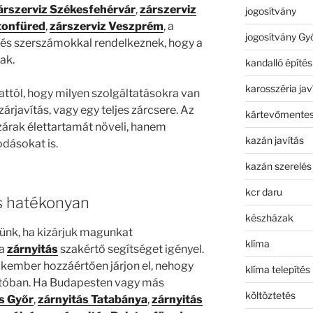
árszerviz Székesfehérvár
,
zárszerviz
jogosítvány
tonfüred
,
zárszerviz Veszprém
, a
jogosítvány Gy
és szerszámokkal rendelkeznek, hogy a
ak.
kandalló építés
karosszéria jav
ttól, hogy milyen szolgáltatásokra van
zárjavítás, vagy egy teljes zárcsere. Az
kártevőmentes
zárak élettartamát növeli, hanem
kazán javítás
dásokat is.
kazán szerelés
kcr daru
és hatékonyan
készházak
tünk, ha kizárjuk magunkat
klíma
 a
zárnyitás
szakértő segítséget igényel.
zakember hozzáértően járjon el, nehogy
klíma telepítés
ajtóban. Ha Budapesten vagy más
költöztetés
s Győr
,
zárnyitás Tatabánya
,
zárnyitás