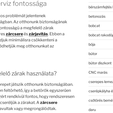
erviz fontossága
bérszámfejtés 
os problémát jelentenek
betonozás
lágban. Az otthonunk biztonságának
bobcat
ontosságú a megfelelő zárak
eres
zárcsere
és
zárjavítás
. Ebben a
bobcat rakodó
djuk minimálisra csökkenteni a
bója
védhetjük meg otthonunkat az
bútor
bútor diszkont
CNC marás
elelő zárak használata?
cserepes leme
repet játszik otthonunk biztonságában.
 feltörhető, így a betörők egyszerűen
cserépkályha é
ért rendkívül fontos, hogy rendszeresen
csőtörés bemé
cseréljük a zárakat. A
zárcsere
elavultak vagy megrongálódtak.
daru