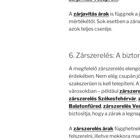
A
zárjavítás árak
is függnek a 
mértékétől. Sok esetben a zára
azok teljes cseréje.
6. Zárszerelés: A bizto
A megfelelő zárszerelés eleng
érdekében. Nem elég csupán jó
szakszerűen is kell telepíteni. 
városokban – például
zárszere
zárszerelés Székesfehérvár
,
Balatonfüred
,
zárszerelés V
biztosítja, hogy a zárak a legn
A
zárszerelés árak
függhetnek 
felszerelni, illetve mekkora mu