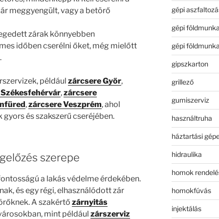
gépi aszfaltozá
i zár meggyengült, vagy a betörő
gépi földmunk
öregedett zárak könnyebben
es időben cserélni őket, még mielőtt
gépi földmunk
.
gipszkarton
szervizek, például
zárcsere Győr
,
grillező
 Székesfehérvár
,
zárcsere
gumiszerviz
onfüred
,
zárcsere Veszprém
, ahol
 gyors és szakszerű cseréjében.
használtruha
háztartási gép
hidraulika
egelőzés szerepe
homok rendelé
fontosságú a lakás védelme érdekében.
ak, és egy régi, elhasználódott zár
homokfúvás
örőknek. A szakértő
zárnyitás
injektálás
városokban, mint például
zárszerviz