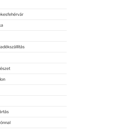
ékesfehérvár
ka
adékszállítás
észet
lon
ártás
rónnal