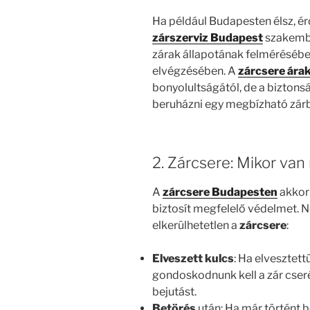
Ha például Budapesten élsz, é
zárszerviz Budapest
szakember
zárak állapotának felmérésébe
elvégzésében. A
zárcsere ára
bonyolultságától, de a bizto
beruházni egy megbízható zár
2. Zárcsere: Mikor van
A
zárcsere Budapesten
akkor 
biztosít megfelelő védelmet. N
elkerülhetetlen a
zárcsere
:
Elveszett kulcs
: Ha elvesztett
gondoskodnunk kell a zár cseréj
bejutást.
Betörés
után: Ha már történt b