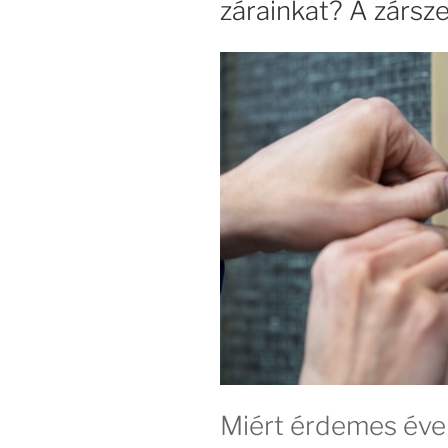
zárainkat? A zársze
Miért érdemes éven