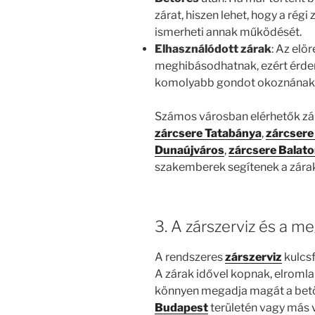
zárat, hiszen lehet, hogy a rég
ismerheti annak működését.
Elhasználódott zárak
: Az el
meghibásodhatnak, ezért érdem
komolyabb gondot okoznának
Számos városban elérhetők zár
zárcsere Tatabánya
,
zárcsere
Dunaújváros
,
zárcsere Balat
szakemberek segítenek a zárak
3. A zárszerviz és a m
A rendszeres
zárszerviz
kulcs
A zárak idővel kopnak, elromlan
könnyen megadja magát a bet
Budapest
területén vagy más 