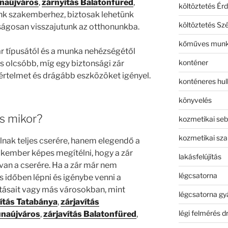
unaújváros
,
zárnyitás Balatonfüred
,
költöztetés Érd
nk szakemberhez, biztosak lehetünk
költöztetés Sz
ságosan visszajutunk az otthonunkba.
kőműves mun
ár típusától és a munka nehézségétől
konténer
s olcsóbb, míg egy biztonsági zár
rtelmet és drágább eszközöket igényel.
konténeres hull
könyvelés
és mikor?
kozmetikai seb
kozmetikai sza
lnak teljes cserére, hanem elegendő a
akember képes megítélni, hogy a zár
lakásfelújítás
van a cserére. Ha a zár már nem
légcsatorna
időben lépni és igénybe venni a
tásait vagy más városokban, mint
légcsatorna gy
vítás Tatabánya
,
zárjavítás
légi felmérés d
unaújváros
,
zárjavítás Balatonfüred
,