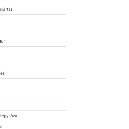
gyártás
tur
lés
íregyháza
ás