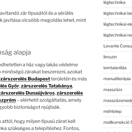
légtechnika
javítandó zár típusától és a sérülés
légtechnikai b
k javítása olcsóbb megoldás lehet, mint
légtechnikai e
légtechnikai r
Levante Consul
nság alapja
limuzin
edhetetlen a ház vagy lakás védelme
lomtalanítás
 minőségű zárakat beszerezni, azokat
manuálterápia
A
zárszerelés Budapest
területén és más
lés Győr
,
zárszerelés Tatabánya
,
masszázs
zárszerelés Dunaújváros
,
zárszerelés
eszprém
– elérhető szolgáltatás, amely
masszázsmed
agyobb biztonságot nyújtsák.
méhtelep
attól, hogy milyen típusú zárat kell
mellkorrekció 
nka szükséges a telepítéshez. Fontos,