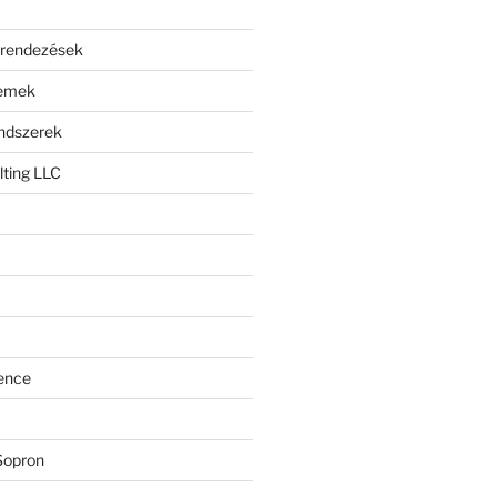
erendezések
lemek
endszerek
ting LLC
ence
Sopron