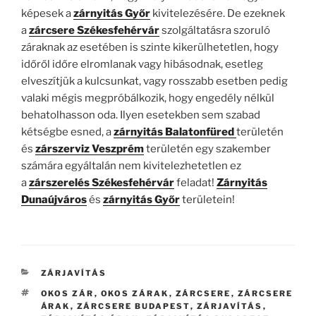
képesek a
zárnyitás Győr
kivitelezésére. De ezeknek
a
zárcsere Székesfehérvár
szolgáltatásra szoruló
záraknak az esetében is szinte kikerülhetetlen, hogy
időről időre elromlanak vagy hibásodnak, esetleg
elveszítjük a kulcsunkat, vagy rosszabb esetben pedig
valaki mégis megpróbálkozik, hogy engedély nélkül
behatolhasson oda. Ilyen esetekben sem szabad
kétségbe esned, a
zárnyitás Balatonfüred
területén
és
zárszerviz Veszprém
területén egy szakember
számára egyáltalán nem kivitelezhetetlen ez
a
zárszerelés Székesfehérvár
feladat!
Zárnyitás
Dunaújváros
és
zárnyitás Győr
területein!
KATEGÓRIÁK
ZÁRJAVÍTÁS
CÍMKÉK
OKOS ZÁR
,
OKOS ZÁRAK
,
ZÁRCSERE
,
ZÁRCSERE
ÁRAK
,
ZÁRCSERE BUDAPEST
,
ZÁRJAVÍTÁS
,