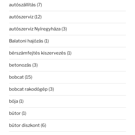
autószállítás
(7)
autószerviz
(12)
autószerviz Nyíregyháza
(3)
Balatoni hajózás
(1)
bérszámfejtés kiszervezés
(1)
betonozás
(3)
bobcat
(15)
bobcat rakodógép
(3)
bója
(1)
bútor
(1)
bútor diszkont
(6)