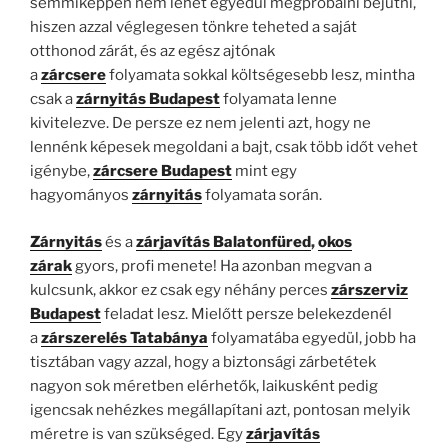
semmiképpen nem lehet egyedül megpróbálni bejutni,
hiszen azzal véglegesen tönkre teheted a saját
otthonod zárát, és az egész ajtónak
a
zárcsere
folyamata sokkal költségesebb lesz, mintha
csak a
zárnyitás Budapest
folyamata lenne
kivitelezve. De persze ez nem jelenti azt, hogy ne
lennénk képesek megoldani a bajt, csak több időt vehet
igénybe,
zárcsere Budapest
mint egy
hagyományos
zárnyitás
folyamata során.
Zárnyitás
és a
zárjavítás Balatonfüred
,
okos
zárak
gyors, profi menete! Ha azonban megvan a
kulcsunk, akkor ez csak egy néhány perces
zárszerviz
Budapest
feladat lesz. Mielőtt persze belekezdenél
a
zárszerelés Tatabánya
folyamatába egyedül, jobb ha
tisztában vagy azzal, hogy a biztonsági zárbetétek
nagyon sok méretben elérhetők, laikusként pedig
igencsak nehézkes megállapítani azt, pontosan melyik
méretre is van szükséged. Egy
zárjavítás