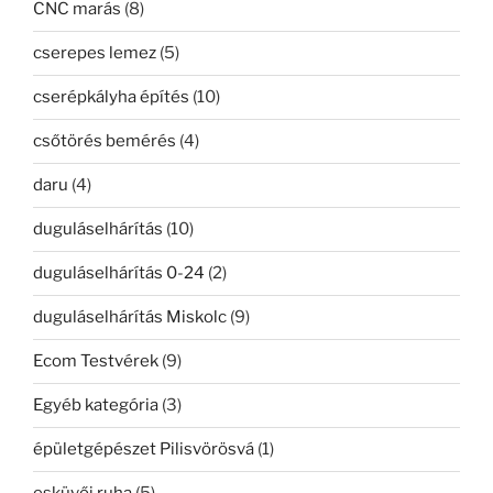
CNC marás
(8)
cserepes lemez
(5)
cserépkályha építés
(10)
csőtörés bemérés
(4)
daru
(4)
duguláselhárítás
(10)
duguláselhárítás 0-24
(2)
duguláselhárítás Miskolc
(9)
Ecom Testvérek
(9)
Egyéb kategória
(3)
épületgépészet Pilisvörösvá
(1)