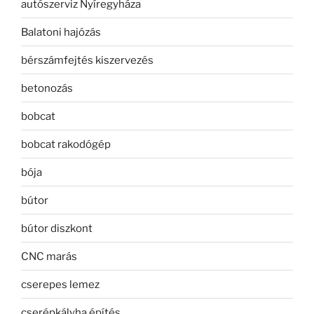
autószerviz Nyíregyháza
Balatoni hajózás
bérszámfejtés kiszervezés
betonozás
bobcat
bobcat rakodógép
bója
bútor
bútor diszkont
CNC marás
cserepes lemez
cserépkályha építés