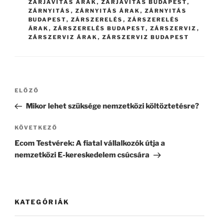
ZÁRJAVÍTÁS ÁRAK
,
ZÁRJAVÍTÁS BUDAPEST
,
ZÁRNYITÁS
,
ZÁRNYITÁS ÁRAK
,
ZÁRNYITÁS
BUDAPEST
,
ZÁRSZERELÉS
,
ZÁRSZERELÉS
ÁRAK
,
ZÁRSZERELÉS BUDAPEST
,
ZÁRSZERVIZ
,
ZÁRSZERVIZ ÁRAK
,
ZÁRSZERVIZ BUDAPEST
Bejegyzés
Korábbi
ELŐZŐ
navigáció
bejegyzés
Mikor lehet szüksége nemzetközi költöztetésre?
Következő
KÖVETKEZŐ
bejegyzés
Ecom Testvérek: A fiatal vállalkozók útja a
nemzetközi E-kereskedelem csúcsára
KATEGÓRIÁK