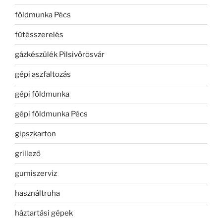
földmunka Pécs
fűtésszerelés
gázkészülék Pilsivörösvár
gépi aszfaltozás
gépi földmunka
gépi földmunka Pécs
gipszkarton
grillező
gumiszerviz
használtruha
háztartási gépek