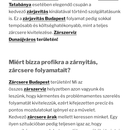
Tatabánya
esetében elegendő csupán a
kedvező
zárjavítás
kínálatával történő szolgáltatásunk
is. Ez a
zárjavítás Budapest
folyamat pedig sokkal
tempósabb és költséghatékonyabb, mint a teljes
zárcsere kivitelezése.
Zárszerviz
Dunaújváros
területén!
Miért bízza profikra a zárnyitás,
zárcsere folyamatait?
Zárcsere Budapest
területén! Mi az
összes
zárszerviz
helyzetben azon vagyunk és
leszünk, hogy kármentes és problémamentes szerelés
folyamatát kivitelezzük, ezért kifejezetten precíz és
pontos mozdulatokat igényel ez a művelet.
Kedvező
zárcsere árak
mellett keressen minket. Egy
ilyen szituációban pedig teljesen igaz az, hogy