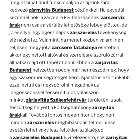
megint hibátlanul funkcionáljon az ajtónk zára,
kedvező
zárnyitás Budapest
cégünkkel! Ha egyedül
kezdenél neki a zárcsere kivitelezésének,
zárszerviz
árak
nem csak a sérülés lehetősége lebeg előtted, de
jó eséllyel egy egész napos
zárszerelés
tevékenység
elé nézhetsz. Valamint, ha menet közben valami nem
teljesen megy jól a
zárcsere Tatabánya
esetében,
akkor egy nyitott ajtóval és szerelésre szoruló zárral
állhatsz majd ott tehetetlenül. Ebben a
zárjavítás
Budapest
helyzetben pedig már nem úszod meg, hogy
egy szakember segítségét kérd. Ajánlatos ezért inkább
ezzel nyitni és megspórolni magadnak az
idegeskedéssel fecsérelt időt, válasszon
minket
zárjavítás Székesfehérvár
területén, a sok
feszültség helyett a költséghatékony
zárnyitás
árak
kal! Továbbá fontos megemlíteni, hogy nem
minden
zárszerelés
meghibásodás felmerülése
esetén lehet vagy lesz feltétlen szükséged
a
zárszerelés Budapest
kivitelezésére, sok
zárnyitás