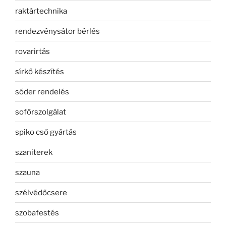
raktártechnika
rendezvénysátor bérlés
rovarirtás
sírkő készítés
sóder rendelés
sofőrszolgálat
spiko cső gyártás
szaniterek
szauna
szélvédőcsere
szobafestés