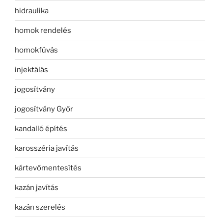
hidraulika
homok rendelés
homokfúvás
injektálás
jogosítvány
jogosítvány Győr
kandalló építés
karosszéria javítás
kártevőmentesítés
kazán javítás
kazán szerelés