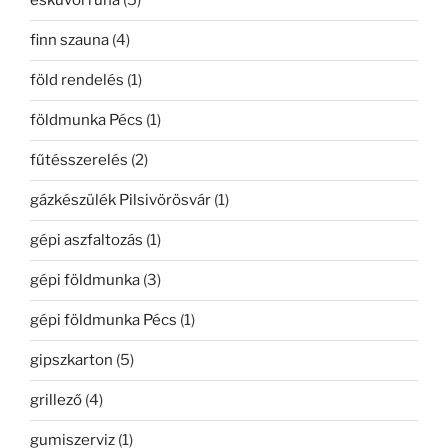
esküvői ruha
(5)
finn szauna
(4)
föld rendelés
(1)
földmunka Pécs
(1)
fűtésszerelés
(2)
gázkészülék Pilsivörösvár
(1)
gépi aszfaltozás
(1)
gépi földmunka
(3)
gépi földmunka Pécs
(1)
gipszkarton
(5)
grillező
(4)
gumiszerviz
(1)