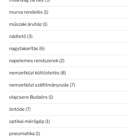
műanyag tartály
(9)
murva rendelés
(1)
műszaki áruház
(1)
nádtető
(3)
nagytakarítás
(6)
napelemes rendszerek
(2)
nemzetközi költöztetés
(8)
nemzetközi szállítmányozás
(7)
olajcsere Budaörs
(1)
öntöde
(7)
optikai mérőgép
(1)
pneumatika
(1)