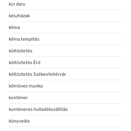
kcr daru
készházak
klíma
klíma telepítés
költöztetés
költöztetés Érd
költöztetés Székesfehérvár
kőműves munka
konténer
konténeres hulladékszállítás
könyvelés