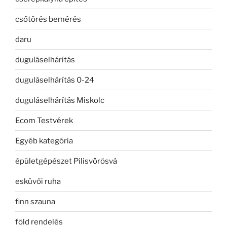
csőtörés bemérés
daru
duguláselhárítás
duguláselhárítás 0-24
duguláselhárítás Miskolc
Ecom Testvérek
Egyéb kategória
épületgépészet Pilisvörösvá
esküvői ruha
finn szauna
föld rendelés