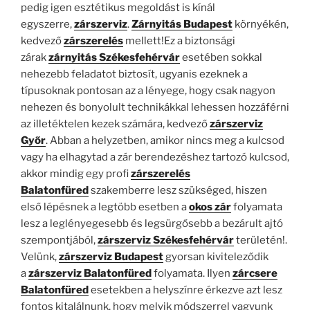
pedig igen esztétikus megoldást is kínál
egyszerre,
zárszerviz
.
Zárnyitás Budapest
környékén,
kedvező
zárszerelés
mellett!Ez a biztonsági
zárak
zárnyitás Székesfehérvár
esetében sokkal
nehezebb feladatot biztosít, ugyanis ezeknek a
típusoknak pontosan az a lényege, hogy csak nagyon
nehezen és bonyolult technikákkal lehessen hozzáférni
az illetéktelen kezek számára, kedvező
zárszerviz
Győr
. Abban a helyzetben, amikor nincs meg a kulcsod
vagy ha elhagytad a zár berendezéshez tartozó kulcsod,
akkor mindig egy profi
zárszerelés
Balatonfüred
szakemberre lesz szükséged, hiszen
első lépésnek a legtöbb esetben a
okos zár
folyamata
lesz a leglényegesebb és legsürgősebb a bezárult ajtó
szempontjából,
zárszerviz Székesfehérvár
területén!.
Velünk,
zárszerviz Budapest
gyorsan kiviteleződik
a
zárszerviz Balatonfüred
folyamata. Ilyen
zárcsere
Balatonfüred
esetekben a helyszínre érkezve azt lesz
fontos kitalálnunk, hogy melyik módszerrel vagyunk