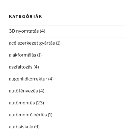
következő
kifejezésre:
KATEGÓRIÁK
3D nyomtatás
(4)
acélszerkezet gyártás
(1)
alakformálás
(1)
aszfaltozás
(4)
augenlidkorrektur
(4)
autófényezés
(4)
autómentés
(23)
autómentő bérlés
(1)
autósiskola
(9)