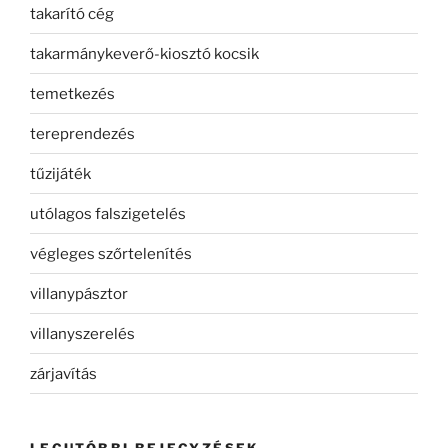
takarító cég
takarmánykeverő-kiosztó kocsik
temetkezés
tereprendezés
tűzijáték
utólagos falszigetelés
végleges szőrtelenítés
villanypásztor
villanyszerelés
zárjavítás