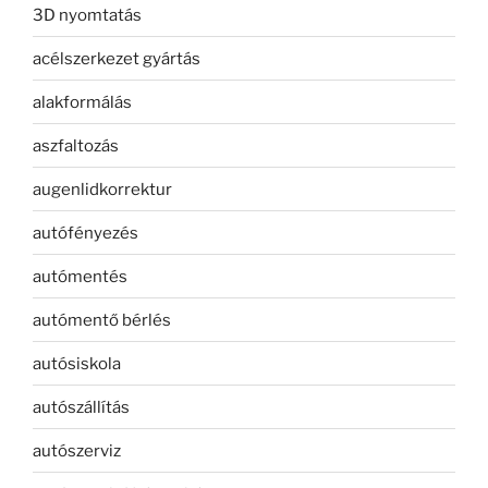
3D nyomtatás
acélszerkezet gyártás
alakformálás
aszfaltozás
augenlidkorrektur
autófényezés
autómentés
autómentő bérlés
autósiskola
autószállítás
autószerviz