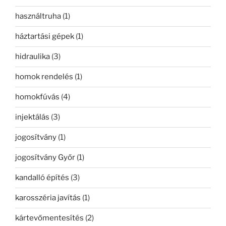
használtruha
(1)
háztartási gépek
(1)
hidraulika
(3)
homok rendelés
(1)
homokfúvás
(4)
injektálás
(3)
jogosítvány
(1)
jogosítvány Győr
(1)
kandalló építés
(3)
karosszéria javítás
(1)
kártevőmentesítés
(2)