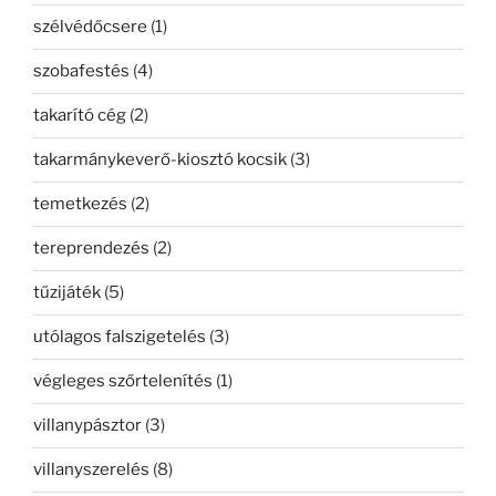
szélvédőcsere
(1)
szobafestés
(4)
takarító cég
(2)
takarmánykeverő-kiosztó kocsik
(3)
temetkezés
(2)
tereprendezés
(2)
tűzijáték
(5)
utólagos falszigetelés
(3)
végleges szőrtelenítés
(1)
villanypásztor
(3)
villanyszerelés
(8)