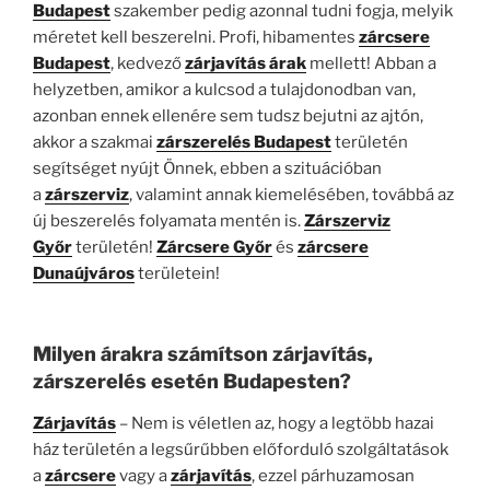
Budapest
szakember pedig azonnal tudni fogja, melyik
méretet kell beszerelni. Profi, hibamentes
zárcsere
Budapest
, kedvező
zárjavítás árak
mellett! Abban a
helyzetben, amikor a kulcsod a tulajdonodban van,
azonban ennek ellenére sem tudsz bejutni az ajtón,
akkor a szakmai
zárszerelés Budapest
területén
segítséget nyújt Önnek, ebben a szituációban
a
zárszerviz
, valamint annak kiemelésében, továbbá az
új beszerelés folyamata mentén is.
Zárszerviz
Győr
területén!
Zárcsere Győr
és
zárcsere
Dunaújváros
területein!
Milyen árakra számítson zárjavítás,
zárszerelés esetén Budapesten?
Zárjavítás
– Nem is véletlen az, hogy a legtöbb hazai
ház területén a legsűrűbben előforduló szolgáltatások
a
zárcsere
vagy a
zárjavítás
, ezzel párhuzamosan