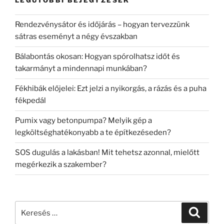
LEGUTÓBBI BEJEGYZÉSEK
Rendezvénysátor és időjárás – hogyan tervezzünk
sátras eseményt a négy évszakban
Bálabontás okosan: Hogyan spórolhatsz időt és
takarmányt a mindennapi munkában?
Fékhibák előjelei: Ezt jelzi a nyikorgás, a rázás és a puha
fékpedál
Pumix vagy betonpumpa? Melyik gép a
legköltséghatékonyabb a te építkezéseden?
SOS dugulás a lakásban! Mit tehetsz azonnal, mielőtt
megérkezik a szakember?
Keresés
Keresé
a