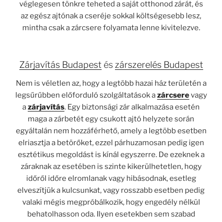
véglegesen tönkre teheted a saját otthonod zárát, és
az egész ajtónak a cseréje sokkal költségesebb lesz,
mintha csak a zárcsere folyamata lenne kivitelezve.
Zárjavítás Budapest
és
zárszerelés Budapest
Nem is véletlen az, hogy a legtöbb hazai ház területén a
legsűrűbben előforduló szolgáltatások a
zárcsere
vagy
a
zárjavítás
. Egy biztonsági zár alkalmazása esetén
maga a zárbetét egy csukott ajtó helyzete során
egyáltalán nem hozzáférhető, amely a legtöbb esetben
elriasztja a betörőket, ezzel párhuzamosan pedig igen
esztétikus megoldást is kínál egyszerre. De ezeknek a
záraknak az esetében is szinte kikerülhetetlen, hogy
időről időre elromlanak vagy hibásodnak, esetleg
elveszítjük a kulcsunkat, vagy rosszabb esetben pedig
valaki mégis megpróbálkozik, hogy engedély nélkül
behatolhasson oda. Ilyen esetekben sem szabad