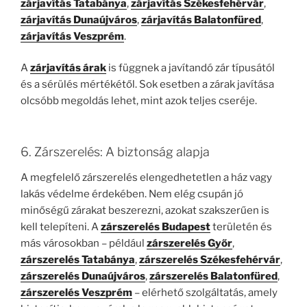
zárjavítás Tatabánya
,
zárjavítás Székesfehérvár
,
zárjavítás Dunaújváros
,
zárjavítás Balatonfüred
,
zárjavítás Veszprém
.
A
zárjavítás árak
is függnek a javítandó zár típusától
és a sérülés mértékétől. Sok esetben a zárak javítása
olcsóbb megoldás lehet, mint azok teljes cseréje.
6. Zárszerelés: A biztonság alapja
A megfelelő zárszerelés elengedhetetlen a ház vagy
lakás védelme érdekében. Nem elég csupán jó
minőségű zárakat beszerezni, azokat szakszerűen is
kell telepíteni. A
zárszerelés Budapest
területén és
más városokban – például
zárszerelés Győr
,
zárszerelés Tatabánya
,
zárszerelés Székesfehérvár
,
zárszerelés Dunaújváros
,
zárszerelés Balatonfüred
,
zárszerelés Veszprém
– elérhető szolgáltatás, amely