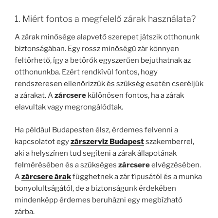
1. Miért fontos a megfelelő zárak használata?
A zárak minősége alapvető szerepet játszik otthonunk
biztonságában. Egy rossz minőségű zár könnyen
feltörhető, így a betörők egyszerűen bejuthatnak az
otthonunkba. Ezért rendkívül fontos, hogy
rendszeresen ellenőrizzük és szükség esetén cseréljük
a zárakat. A
zárcsere
különösen fontos, ha a zárak
elavultak vagy megrongálódtak.
Ha például Budapesten élsz, érdemes felvenni a
kapcsolatot egy
zárszerviz Budapest
szakemberrel,
aki a helyszínen tud segíteni a zárak állapotának
felmérésében és a szükséges
zárcsere
elvégzésében.
A
zárcsere árak
függhetnek a zár típusától és a munka
bonyolultságától, de a biztonságunk érdekében
mindenképp érdemes beruházni egy megbízható
zárba.