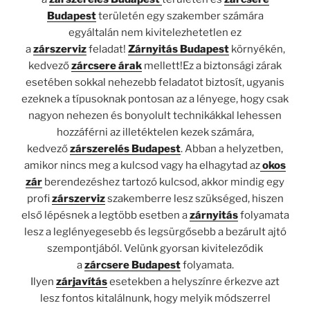
Budapest
területén egy szakember számára
egyáltalán nem kivitelezhetetlen ez
a
zárszerviz
feladat!
Zárnyitás Budapest
környékén,
kedvező
zárcsere árak
mellett!Ez a biztonsági zárak
esetében sokkal nehezebb feladatot biztosít, ugyanis
ezeknek a típusoknak pontosan az a lényege, hogy csak
nagyon nehezen és bonyolult technikákkal lehessen
hozzáférni az illetéktelen kezek számára,
kedvező
zárszerelés Budapest
. Abban a helyzetben,
amikor nincs meg a kulcsod vagy ha elhagytad az
okos
zár
berendezéshez tartozó kulcsod, akkor mindig egy
profi
zárszerviz
szakemberre lesz szükséged, hiszen
első lépésnek a legtöbb esetben a
zárnyitás
folyamata
lesz a leglényegesebb és legsürgősebb a bezárult ajtó
szempontjából. Velünk gyorsan kiviteleződik
a
zárcsere Budapest
folyamata.
Ilyen
zárjavítás
esetekben a helyszínre érkezve azt
lesz fontos kitalálnunk, hogy melyik módszerrel