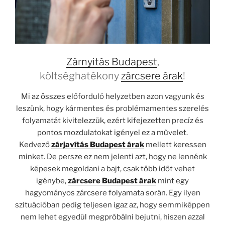
Zárnyitás Budapest
,
költséghatékony
zárcsere árak
!
Mi az összes előforduló helyzetben azon vagyunk és
leszünk, hogy kármentes és problémamentes szerelés
folyamatát kivitelezzük, ezért kifejezetten precíz és
pontos mozdulatokat igényel ez a művelet.
Kedvező
zárjavítás Budapest árak
mellett keressen
minket. De persze ez nem jelenti azt, hogy ne lennénk
képesek megoldani a bajt, csak több időt vehet
igénybe,
zárcsere Budapest árak
mint egy
hagyományos zárcsere folyamata során. Egy ilyen
szituációban pedig teljesen igaz az, hogy semmiképpen
nem lehet egyedül megpróbálni bejutni, hiszen azzal