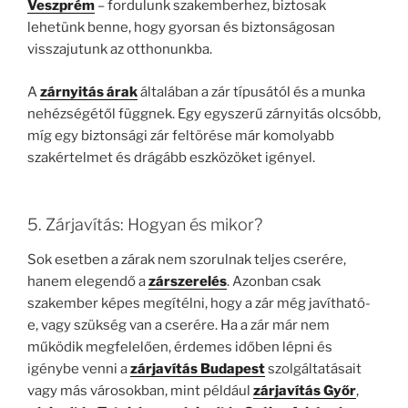
Veszprém
– fordulunk szakemberhez, biztosak
lehetünk benne, hogy gyorsan és biztonságosan
visszajutunk az otthonunkba.
A
zárnyitás árak
általában a zár típusától és a munka
nehézségétől függnek. Egy egyszerű zárnyitás olcsóbb,
míg egy biztonsági zár feltörése már komolyabb
szakértelmet és drágább eszközöket igényel.
5. Zárjavítás: Hogyan és mikor?
Sok esetben a zárak nem szorulnak teljes cserére,
hanem elegendő a
zárszerelés
. Azonban csak
szakember képes megítélni, hogy a zár még javítható-
e, vagy szükség van a cserére. Ha a zár már nem
működik megfelelően, érdemes időben lépni és
igénybe venni a
zárjavítás Budapest
szolgáltatásait
vagy más városokban, mint például
zárjavítás Győr
,