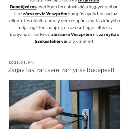
Dunaújváros
esetében fordulnak elő a leggyakrabban.
Itt az
zárszerviz Veszprém
kampós nyelv beakad az
ellentétes oldalba, amely nem csupán a nyitás irányába
tudja rögzíteni az ajtót, de az esetleges elhúzás
irányába is, kedvező
zárcsere Veszprém
és
zárnyitás
Székesfehérvár
árak mellett.
BEKÜLDVE:
2021.08.04.
Zárjavítás, zárcsere, zárnyitás Budapest!