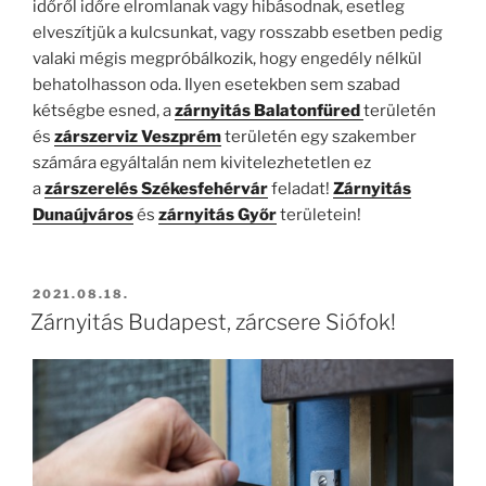
időről időre elromlanak vagy hibásodnak, esetleg
elveszítjük a kulcsunkat, vagy rosszabb esetben pedig
valaki mégis megpróbálkozik, hogy engedély nélkül
behatolhasson oda. Ilyen esetekben sem szabad
kétségbe esned, a
zárnyitás Balatonfüred
területén
és
zárszerviz Veszprém
területén egy szakember
számára egyáltalán nem kivitelezhetetlen ez
a
zárszerelés Székesfehérvár
feladat!
Zárnyitás
Dunaújváros
és
zárnyitás Győr
területein!
BEKÜLDVE:
2021.08.18.
Zárnyitás Budapest, zárcsere Siófok!