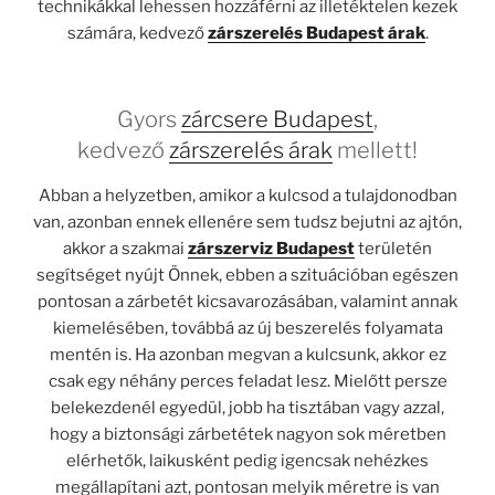
technikákkal lehessen hozzáférni az illetéktelen kezek
számára, kedvező
zárszerelés Budapest árak
.
Gyors
zárcsere Budapest
,
kedvező
zárszerelés árak
mellett!
Abban a helyzetben, amikor a kulcsod a tulajdonodban
van, azonban ennek ellenére sem tudsz bejutni az ajtón,
akkor a szakmai
zárszerviz Budapest
területén
segítséget nyújt Önnek, ebben a szituációban egészen
pontosan a zárbetét kicsavarozásában, valamint annak
kiemelésében, továbbá az új beszerelés folyamata
mentén is. Ha azonban megvan a kulcsunk, akkor ez
csak egy néhány perces feladat lesz. Mielőtt persze
belekezdenél egyedül, jobb ha tisztában vagy azzal,
hogy a biztonsági zárbetétek nagyon sok méretben
elérhetők, laikusként pedig igencsak nehézkes
megállapítani azt, pontosan melyik méretre is van