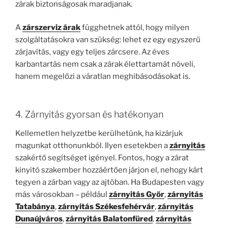
zárak biztonságosak maradjanak.
A
zárszerviz árak
függhetnek attól, hogy milyen
szolgáltatásokra van szükség: lehet ez egy egyszerű
zárjavítás, vagy egy teljes zárcsere. Az éves
karbantartás nem csak a zárak élettartamát növeli,
hanem megelőzi a váratlan meghibásodásokat is.
4. Zárnyitás gyorsan és hatékonyan
Kellemetlen helyzetbe kerülhetünk, ha kizárjuk
magunkat otthonunkból. Ilyen esetekben a
zárnyitás
szakértő segítséget igényel. Fontos, hogy a zárat
kinyitó szakember hozzáértően járjon el, nehogy kárt
tegyen a zárban vagy az ajtóban. Ha Budapesten vagy
más városokban – például
zárnyitás Győr
,
zárnyitás
Tatabánya
,
zárnyitás Székesfehérvár
,
zárnyitás
Dunaújváros
,
zárnyitás Balatonfüred
,
zárnyitás