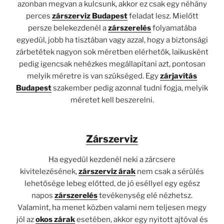
azonban megvan a kulcsunk, akkor ez csak egy néhány
perces
zárszerviz Budapest
feladat lesz. Mielőtt
persze belekezdenél a
zárszerelés
folyamatába
egyedül, jobb ha tisztában vagy azzal, hogy a biztonsági
zárbetétek nagyon sok méretben elérhetők, laikusként
pedig igencsak nehézkes megállapítani azt, pontosan
melyik méretre is van szükséged. Egy
zárjavítás
Budapest
szakember pedig azonnal tudni fogja, melyik
méretet kell beszerelni.
Zárszerviz
Ha egyedül kezdenél neki a zárcsere
kivitelezésének,
zárszerviz árak
nem csak a sérülés
lehetősége lebeg előtted, de jó eséllyel egy egész
napos
zárszerelés
tevékenység elé nézhetsz.
Valamint, ha menet közben valami nem teljesen megy
jól az
okos zárak
esetében, akkor egy nyitott ajtóval és