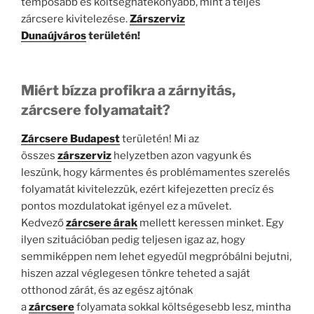
tempósabb és költséghatékonyabb, mint a teljes
zárcsere kivitelezése.
Zárszerviz
Dunaújváros
területén!
Miért bízza profikra a zárnyitás,
zárcsere folyamatait?
Zárcsere Budapest
területén! Mi az
összes
zárszerviz
helyzetben azon vagyunk és
leszünk, hogy kármentes és problémamentes szerelés
folyamatát kivitelezzük, ezért kifejezetten precíz és
pontos mozdulatokat igényel ez a művelet.
Kedvező
zárcsere árak
mellett keressen minket. Egy
ilyen szituációban pedig teljesen igaz az, hogy
semmiképpen nem lehet egyedül megpróbálni bejutni,
hiszen azzal véglegesen tönkre teheted a saját
otthonod zárát, és az egész ajtónak
a
zárcsere
folyamata sokkal költségesebb lesz, mintha