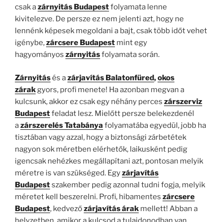
csak a
zárnyitás Budapest
folyamata lenne
kivitelezve. De persze ez nem jelenti azt, hogy ne
lennénk képesek megoldani a bajt, csak több időt vehet
igénybe,
zárcsere Budapest
mint egy
hagyományos
zárnyitás
folyamata során.
Zárnyitás
és a
zárjavítás Balatonfüred
,
okos
zárak
gyors, profi menete! Ha azonban megvan a
kulcsunk, akkor ez csak egy néhány perces
zárszerviz
Budapest
feladat lesz. Mielőtt persze belekezdenél
a
zárszerelés Tatabánya
folyamatába egyedül, jobb ha
tisztában vagy azzal, hogy a biztonsági zárbetétek
nagyon sok méretben elérhetők, laikusként pedig
igencsak nehézkes megállapítani azt, pontosan melyik
méretre is van szükséged. Egy
zárjavítás
Budapest
szakember pedig azonnal tudni fogja, melyik
méretet kell beszerelni. Profi, hibamentes
zárcsere
Budapest
, kedvező
zárjavítás árak
mellett! Abban a
helyzetben, amikor a kulcsod a tulajdonodban van,