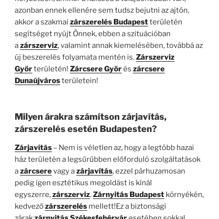
azonban ennek ellenére sem tudsz bejutni az ajtón,
akkor a szakmai
zárszerelés Budapest
területén
segítséget nyújt Önnek, ebben a szituációban
a
zárszerviz
, valamint annak kiemelésében, továbbá az
új beszerelés folyamata mentén is.
Zárszerviz
Győr
területén!
Zárcsere Győr
és
zárcsere
Dunaújváros
területein!
Milyen árakra számítson zárjavítás,
zárszerelés esetén Budapesten?
Zárjavítás
– Nem is véletlen az, hogy a legtöbb hazai
ház területén a legsűrűbben előforduló szolgáltatások
a
zárcsere
vagy a
zárjavítás
, ezzel párhuzamosan
pedig igen esztétikus megoldást is kínál
egyszerre,
zárszerviz
.
Zárnyitás Budapest
környékén,
kedvező
zárszerelés
mellett!Ez a biztonsági
zárak
zárnyitás Székesfehérvár
esetében sokkal