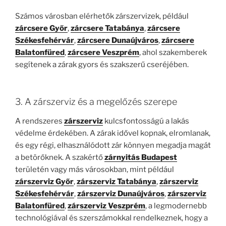
Számos városban elérhetők zárszervizek, például
zárcsere Győr
,
zárcsere Tatabánya
,
zárcsere
Székesfehérvár
,
zárcsere Dunaújváros
,
zárcsere
Balatonfüred
,
zárcsere Veszprém
, ahol szakemberek
segítenek a zárak gyors és szakszerű cseréjében.
3. A zárszerviz és a megelőzés szerepe
A rendszeres
zárszerviz
kulcsfontosságú a lakás
védelme érdekében. A zárak idővel kopnak, elromlanak,
és egy régi, elhasználódott zár könnyen megadja magát
a betörőknek. A szakértő
zárnyitás Budapest
területén vagy más városokban, mint például
zárszerviz Győr
,
zárszerviz Tatabánya
,
zárszerviz
Székesfehérvár
,
zárszerviz Dunaújváros
,
zárszerviz
Balatonfüred
,
zárszerviz Veszprém
, a legmodernebb
technológiával és szerszámokkal rendelkeznek, hogy a