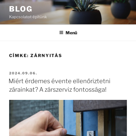
Tartalomhoz
BLOG
Kapcsolatot építünk
Menü
CÍMKE:
ZÁRNYITÁS
BEKÜLDVE:
2024.09.06.
Miért érdemes évente ellenőriztetni
zárainkat? A zárszerviz fontossága!