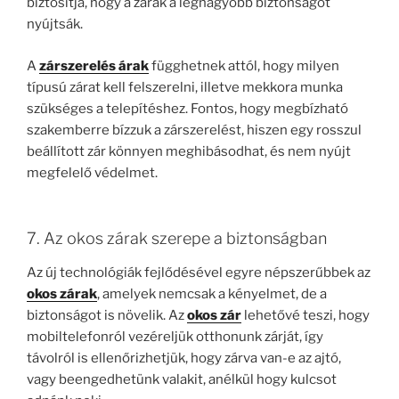
biztosítja, hogy a zárak a legnagyobb biztonságot
nyújtsák.
A
zárszerelés árak
függhetnek attól, hogy milyen
típusú zárat kell felszerelni, illetve mekkora munka
szükséges a telepítéshez. Fontos, hogy megbízható
szakemberre bízzuk a zárszerelést, hiszen egy rosszul
beállított zár könnyen meghibásodhat, és nem nyújt
megfelelő védelmet.
7. Az okos zárak szerepe a biztonságban
Az új technológiák fejlődésével egyre népszerűbbek az
okos zárak
, amelyek nemcsak a kényelmet, de a
biztonságot is növelik. Az
okos zár
lehetővé teszi, hogy
mobiltelefonról vezéreljük otthonunk zárját, így
távolról is ellenőrizhetjük, hogy zárva van-e az ajtó,
vagy beengedhetünk valakit, anélkül hogy kulcsot