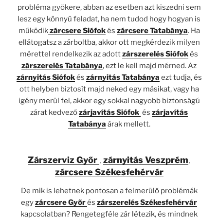
probléma gyökere, abban az esetben azt kiszedni sem
lesz egy könnyű feladat, ha nem tudod hogy hogyan is
működik
zárcsere Siófok
és
zárcsere Tatabánya
. Ha
ellátogatsz a zárboltba, akkor ott megkérdezik milyen
mérettel rendelkezik az adott
zárszerelés Siófok
és
zárszerelés Tatabánya
, ezt le kell majd mérned. Az
zárnyitás Siófok
és
zárnyitás Tatabánya
ezt tudja, és
ott helyben biztosít majd neked egy másikat, vagy ha
igény merül fel, akkor egy sokkal nagyobb biztonságú
zárat kedvező
zárjavítás Siófok
és
zárjavítás
Tatabánya
árak mellett.
Zárszerviz Győr
,
zárnyitás Veszprém
,
zárcsere Székesfehérvár
De mik is lehetnek pontosan a felmerülő problémák
egy
zárcsere Győr
és
zárszerelés Székesfehérvár
kapcsolatban? Rengetegféle zár létezik, és mindnek