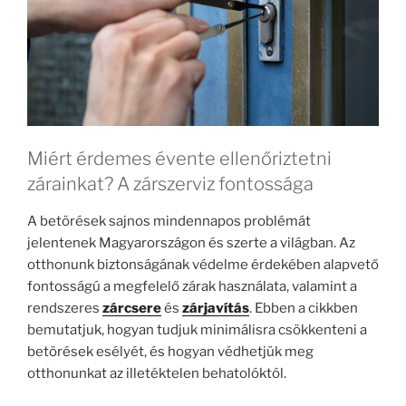
Miért érdemes évente ellenőriztetni
zárainkat? A zárszerviz fontossága
A betörések sajnos mindennapos problémát
jelentenek Magyarországon és szerte a világban. Az
otthonunk biztonságának védelme érdekében alapvető
fontosságú a megfelelő zárak használata, valamint a
rendszeres
zárcsere
és
zárjavítás
. Ebben a cikkben
bemutatjuk, hogyan tudjuk minimálisra csökkenteni a
betörések esélyét, és hogyan védhetjük meg
otthonunkat az illetéktelen behatolóktól.