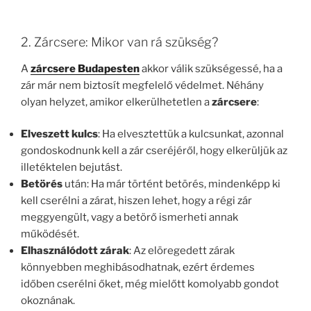
2. Zárcsere: Mikor van rá szükség?
A
zárcsere Budapesten
akkor válik szükségessé, ha a
zár már nem biztosít megfelelő védelmet. Néhány
olyan helyzet, amikor elkerülhetetlen a
zárcsere
:
Elveszett kulcs
: Ha elvesztettük a kulcsunkat, azonnal
gondoskodnunk kell a zár cseréjéről, hogy elkerüljük az
illetéktelen bejutást.
Betörés
után: Ha már történt betörés, mindenképp ki
kell cserélni a zárat, hiszen lehet, hogy a régi zár
meggyengült, vagy a betörő ismerheti annak
működését.
Elhasználódott zárak
: Az elöregedett zárak
könnyebben meghibásodhatnak, ezért érdemes
időben cserélni őket, még mielőtt komolyabb gondot
okoznának.