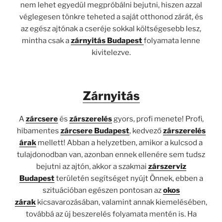
nem lehet egyedül megpróbálni bejutni, hiszen azzal
véglegesen tönkre teheted a saját otthonod zárát, és
az egész ajtónak a cseréje sokkal költségesebb lesz,
mintha csak a
zárnyitás Budapest
folyamata lenne
kivitelezve.
Zárnyitás
A
zárcsere
és
zárszerelés
gyors, profi menete! Profi,
hibamentes
zárcsere Budapest
, kedvező
zárszerelés
árak
mellett! Abban a helyzetben, amikor a kulcsod a
tulajdonodban van, azonban ennek ellenére sem tudsz
bejutni az ajtón, akkor a szakmai
zárszerviz
Budapest
területén segítséget nyújt Önnek, ebben a
szituációban egészen pontosan az
okos
zárak
kicsavarozásában, valamint annak kiemelésében,
továbbá az új beszerelés folyamata mentén is. Ha