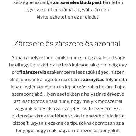
kétségbe esned, a
zárszerelés Budapest
területén
egy szakember számára egyáltalán nem
kivitelezhetetlen ez a feladat!
Zárcsere
és
zárszerelés
azonnal!
Abban a helyzetben, amikor nincs meg a kulcsod vagy
ha elhagytad a zárhoz tartozó kulcsod, akkor mindig egy
profi
zárszerviz
szakemberre lesz szükséged, hiszen
első lépésnek a legtöbb esetben a
zárnyitás
folyamata
lesz a leglényegesebb és legsürgősebb a bezárult ajtó
szempontjából. Ilyen esetekben a helyszínre érkezve
azt lesz fontos kitalálnunk, hogy melyik módszerrel
vagyunk képesek a zárszerelés kivitelezésére. Ez a
biztonsági zárak esetében sokkal nehezebb feladatot
biztosít, ugyanis ezeknek a típusoknak pontosan az a
lényege, hogy csak nagyon nehezen és bonyolult