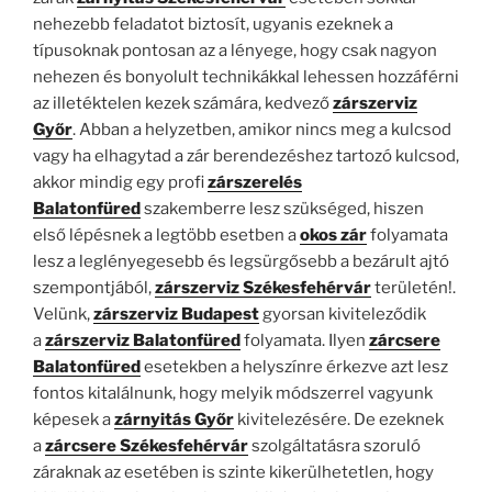
nehezebb feladatot biztosít, ugyanis ezeknek a
típusoknak pontosan az a lényege, hogy csak nagyon
nehezen és bonyolult technikákkal lehessen hozzáférni
az illetéktelen kezek számára, kedvező
zárszerviz
Győr
. Abban a helyzetben, amikor nincs meg a kulcsod
vagy ha elhagytad a zár berendezéshez tartozó kulcsod,
akkor mindig egy profi
zárszerelés
Balatonfüred
szakemberre lesz szükséged, hiszen
első lépésnek a legtöbb esetben a
okos zár
folyamata
lesz a leglényegesebb és legsürgősebb a bezárult ajtó
szempontjából,
zárszerviz Székesfehérvár
területén!.
Velünk,
zárszerviz Budapest
gyorsan kiviteleződik
a
zárszerviz Balatonfüred
folyamata. Ilyen
zárcsere
Balatonfüred
esetekben a helyszínre érkezve azt lesz
fontos kitalálnunk, hogy melyik módszerrel vagyunk
képesek a
zárnyitás Győr
kivitelezésére. De ezeknek
a
zárcsere Székesfehérvár
szolgáltatásra szoruló
záraknak az esetében is szinte kikerülhetetlen, hogy