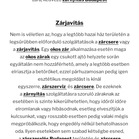
Zárjavítás
Nem is véletlen az, hogy a legtöbb hazai ház területén a
legsűrűbben előforduló szolgáltatások a
zárcsere
vagy
a
zárjavítás
. Egy
okos zár
alkalmazása esetén maga
az
okos zárak
egy csukott ajtó helyzete során
egyáltalán nem hozzáférhető, amely a legtöbb esetben
elriasztja a betörőket, ezzel párhuzamosan pedig igen
esztétikus megoldást is kínál
egyszerre,
zárszerviz
és
zárcsere
. De ezeknek
a
zárnyitás
szolgáltatásra szoruló záraknak az
esetében is szinte kikerülhetetlen, hogy időről időre
elromlanak vagy hibásodnak, esetleg elveszítjük a
kulcsunkat, vagy rosszabb esetben pedig valaki mégis
megpróbálkozik, hogy engedély nélkül behatolhasson
oda. Ilyen esetekben sem szabad kétségbe esned,
a
zárszerelés Budapest
területén és
zárcsere