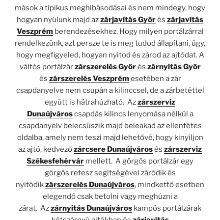
mások a tipikus meghibásodásai és nem mindegy, hogy
hogyan nyúlunk majd az
zárjavítás Győr
és
zárjavítás
Veszprém
berendezésekhez. Hogy milyen portálzárral
rendelkezünk, azt persze te is meg tudod állapítani, úgy,
hogy megfigyeled, hogyan nyitod és zárod az ajtódat. A
váltós portálzár
zárszerelés Győr
és
zárnyitás Győr
és
zárszerelés Veszprém
esetében a zár
csapdanyelve nem csupán a kilinccsel, de a zárbetéttel
együtt is hátrahúzható.
Az
zárszerviz
Dunaújváros
csapdás kilincs lenyomása nélkül a
csapdanyelv belecsúszik majd beleakad az ellentétes
oldalba, amely nem teszi majd lehetővé, hogy kinyíljon
az ajtó, kedvező
zárcsere Dunaújváros
és
zárszerviz
Székesfehérvár
mellett.
A görgős portálzár egy
görgős retesz segítségével záródik és
nyitódik
zárszerelés Dunaújváros
, mindkettő esetben
elegendő csak betolni vagy meghúzni a
zárat.
Az
zárnyitás Dunaújváros
kampós portálzárak
kétszárnyú ajtókban és
zárjavítás