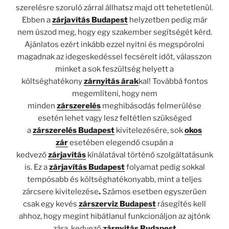
szerelésre szoruló zárral állhatsz majd ott tehetetlenül.
Ebben a
zárjavítás Budapest
helyzetben pedig már
nem úszod meg, hogy egy szakember segítségét kérd.
Ajánlatos ezért inkább ezzel nyitni és megspórolni
magadnak az idegeskedéssel fecsérelt időt, válasszon
minket a sok feszültség helyett a
költséghatékony
zárnyitás árak
kal! Továbbá fontos
megemlíteni, hogy nem
minden
zárszerelés
meghibásodás felmerülése
esetén lehet vagy lesz feltétlen szükséged
a
zárszerelés Budapest
kivitelezésére, sok
okos
zár
esetében elegendő csupán a
kedvező
zárjavítás
kínálatával történő szolgáltatásunk
is. Ez a
zárjavítás Budapest
folyamat pedig sokkal
tempósabb és költséghatékonyabb, mint a teljes
zárcsere kivitelezése
.
Számos esetben egyszerűen
csak egy kevés
zárszerviz Budapest
rásegítés kell
ahhoz, hogy megint hibátlanul funkcionáljon az ajtónk
zára, kedvező
zárnyitás Budapest