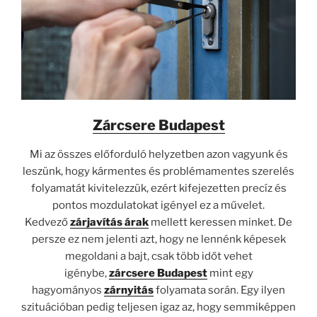
Zárcsere Budapest
Mi az összes előforduló helyzetben azon vagyunk és
leszünk, hogy kármentes és problémamentes szerelés
folyamatát kivitelezzük, ezért kifejezetten precíz és
pontos mozdulatokat igényel ez a művelet.
Kedvező
zárjavítás árak
mellett keressen minket. De
persze ez nem jelenti azt, hogy ne lennénk képesek
megoldani a bajt, csak több időt vehet
igénybe,
zárcsere Budapest
mint egy
hagyományos
zárnyitás
folyamata során. Egy ilyen
szituációban pedig teljesen igaz az, hogy semmiképpen