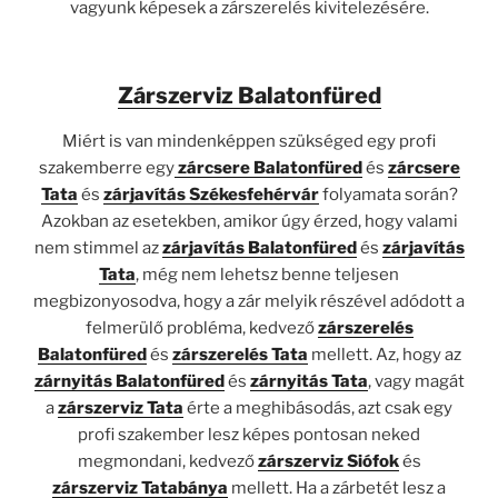
vagyunk képesek a zárszerelés kivitelezésére.
Zárszerviz Balatonfüred
Miért is van mindenképpen szükséged egy profi
szakemberre egy
zárcsere Balatonfüred
és
zárcsere
Tata
és
zárjavítás Székesfehérvár
folyamata során?
Azokban az esetekben, amikor úgy érzed, hogy valami
nem stimmel az
zárjavítás Balatonfüred
és
zárjavítás
Tata
, még nem lehetsz benne teljesen
megbizonyosodva, hogy a zár melyik részével adódott a
felmerülő probléma, kedvező
zárszerelés
Balatonfüred
és
zárszerelés Tata
mellett. Az, hogy az
zárnyitás Balatonfüred
és
zárnyitás Tata
, vagy magát
a
zárszerviz Tata
érte a meghibásodás, azt csak egy
profi szakember lesz képes pontosan neked
megmondani, kedvező
zárszerviz Siófok
és
zárszerviz Tatabánya
mellett. Ha a zárbetét lesz a