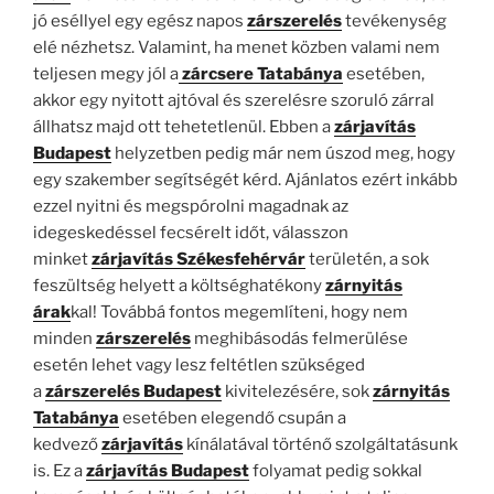
jó eséllyel egy egész napos
zárszerelés
tevékenység
elé nézhetsz. Valamint, ha menet közben valami nem
teljesen megy jól a
zárcsere Tatabánya
esetében,
akkor egy nyitott ajtóval és szerelésre szoruló zárral
állhatsz majd ott tehetetlenül. Ebben a
zárjavítás
Budapest
helyzetben pedig már nem úszod meg, hogy
egy szakember segítségét kérd. Ajánlatos ezért inkább
ezzel nyitni és megspórolni magadnak az
idegeskedéssel fecsérelt időt, válasszon
minket
zárjavítás Székesfehérvár
területén, a sok
feszültség helyett a költséghatékony
zárnyitás
árak
kal! Továbbá fontos megemlíteni, hogy nem
minden
zárszerelés
meghibásodás felmerülése
esetén lehet vagy lesz feltétlen szükséged
a
zárszerelés Budapest
kivitelezésére, sok
zárnyitás
Tatabánya
esetében elegendő csupán a
kedvező
zárjavítás
kínálatával történő szolgáltatásunk
is. Ez a
zárjavítás Budapest
folyamat pedig sokkal