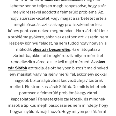
lehetsz benne teljesen megbizonyosodva, hogy a zár
melyik részével adódott a felmerülő probléma. Az,
hogy a zárszerkezetet, vagy magát a zárbetétet érte a
meghibásodás, azt csak egy profi szakember lesz
képes pontosan neked megmondani. Ha a zárbetét lesz
a probléma gyökere, abban az esetben azt kiszedni sem
lesz egy könnyű feladat, ha nem tudod hogy hogyan is
működik
okos zár beszerelés
. Ha ellátogatsz a
zárboltba, akkor ott megkérdezik milyen mérettel
rendelkezik a zárad, ezt le kell majd mérned. Az
okos
zár Siófok
ezt tudja, és ott helyben biztosít majd neked
egy másikat, vagy ha igény merül fel, akkor egy sokkal
nagyobb biztonságú zárat kedvező zárjavítás árak
mellett. Elektronikus zárak Siófok. De mik is lehetnek
pontosan a felmerülő problémák egy zárral
kapcsolatban? Rengetegféle zár létezik, és mindnek
mások a tipikus meghibásodásai és nem mindegy, hogy
hogyan nyúlunk majd hozzá. Hogy milyen portálzárral