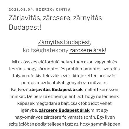
BEKÜLDVE:
2021.08.04.
SZERZŐ:
CINTIA
Zárjavítás, zárcsere, zárnyitás
Budapest!
Zárnyitás Budapest
,
költséghatékony
zárcsere árak
!
Mi az összes előforduló helyzetben azon vagyunk és
leszünk, hogy kármentes és problémamentes szerelés
folyamatát kivitelezzük, ezért kifejezetten precíz és
pontos mozdulatokat igényel ez a művelet.
Kedvező
zárjavítás Budapest árak
mellett keressen
minket. De persze ez nem jelenti azt, hogy ne lennénk
képesek megoldani a bajt, csak több időt vehet
igénybe,
zárcsere Budapest árak
mint egy
hagyományos zárcsere folyamata során. Egy ilyen
szituációban pedig teljesen igaz az, hogy semmiképpen