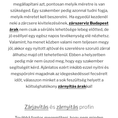
megállapítani azt, pontosan melyik méretre is van
szükséged. Egy szakember pedig azonnal tudni fogja,
melyik méretet kell beszerelni. Ha egyedül kezdenél
neki a zárcsere kivitelezésének,
zárszerviz Budapest
árak
nem csak a sérülés lehetősége lebeg előtted, de
jó eséllyel egy egész napos tevékenység elé nézhetsz.
Valamint, ha menet közben valami nem teljesen megy
jól, akkor egy nyitott ajtóval és szerelésre szoruló zárral
állhatsz majd ott tehetetlenül. Ebben a helyzetben
pedig már nem úszod meg, hogy egy szakember
segítségét kérd. Ajánlatos ezért inkább ezzel nyitni és
megspórolni magadnak az idegeskedéssel fecsérelt
időt, válasszon minket a sok feszültség helyett a
költséghatékony
zárnyitás árak
kal!
Zárjavítás
és
zárnyitás
profin
Továbbá fontos megemlíteni, hogy nem minden