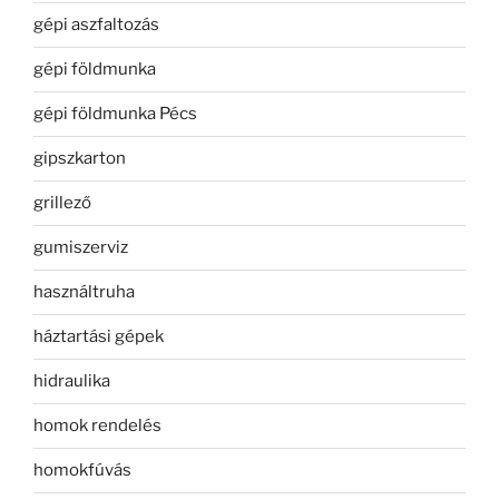
gépi aszfaltozás
gépi földmunka
gépi földmunka Pécs
gipszkarton
grillező
gumiszerviz
használtruha
háztartási gépek
hidraulika
homok rendelés
homokfúvás