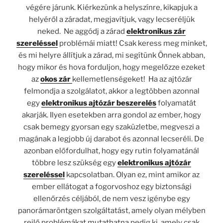
végére járunk. Kiérkezünk a helyszínre, kikapjuk a
helyéről a záradat, megjavítjuk, vagy lecseréljük
neked.
Ne aggódj a zárad
elektronikus zár
szereléssel
problémái miatt! Csak keress meg minket,
és mi helyre állítjuk a zárad,
mi segítünk Önnek abban,
hogy mikor és hova forduljon, hogy megelőzze ezeket
az
okos zár
kellemetlenségeket! Ha az ajtózár
felmondja a szolgálatot, akkor a legtöbben azonnal
egy
elektronikus ajtózár beszerelés
folyamatát
akarják. Ilyen esetekben arra gondol az ember, hogy
csak bemegy gyorsan egy szaküzletbe, megveszi a
magának a legjobb új darabot és azonnal lecseréli. De
azonban előfordulhat, hogy egy rutin folyamatánál
többre lesz szükség egy
elektronikus ajtózár
szereléssel
kapcsolatban. Olyan ez, mint amikor az
ember ellátogat a fogorvoshoz egy biztonsági
ellenőrzés céljából, de nem vesz igénybe egy
panorámaröntgen szolgáltatást, amely olyan mélyben
rejlő problémákat mutathatna pedig ki, amely csak