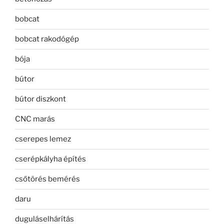
bobcat
bobcat rakodógép
bója
bútor
bútor diszkont
CNC marás
cserepes lemez
cserépkályha építés
csőtörés bemérés
daru
duguláselhárítás