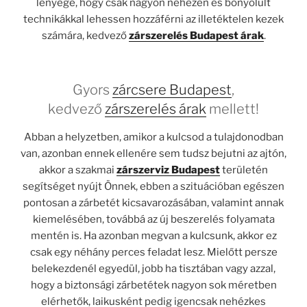
lényege, hogy csak nagyon nehezen és bonyolult
technikákkal lehessen hozzáférni az illetéktelen kezek
számára, kedvező
zárszerelés Budapest árak
.
Gyors
zárcsere Budapest
,
kedvező
zárszerelés árak
mellett!
Abban a helyzetben, amikor a kulcsod a tulajdonodban
van, azonban ennek ellenére sem tudsz bejutni az ajtón,
akkor a szakmai
zárszerviz Budapest
területén
segítséget nyújt Önnek, ebben a szituációban egészen
pontosan a zárbetét kicsavarozásában, valamint annak
kiemelésében, továbbá az új beszerelés folyamata
mentén is. Ha azonban megvan a kulcsunk, akkor ez
csak egy néhány perces feladat lesz. Mielőtt persze
belekezdenél egyedül, jobb ha tisztában vagy azzal,
hogy a biztonsági zárbetétek nagyon sok méretben
elérhetők, laikusként pedig igencsak nehézkes