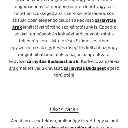
meghibásodás felmerülése esetén lehet vagy lesz
feltétlen szükséged a zárcsere kivitelezésére, sok
szituációban elegendő csupán a kedvező
zárjavítás
árak
kínálatával történő szolgáltatásunk is. Ez pedig
sokkal tempósabb és költséghatékonyabb, mint a
teljes zárcsere kivitelezése
.
Számos esetben
egyszerűen csak egy kevés rásegítés kell ahhoz, hogy
megint hibátlanul funkcionáljon az ajtónk zára,
kedvező
zárnyitás Budapest árak
. Kedvező
zárszerviz
árak
mellett várjuk hívását,
zárjavítás Budapest
egész
területén!
Okos zárak
Azokban az esetekben, amikor úgy érzed, hogy valami
nem stimmel az
okos zár szereléssel
, még nem