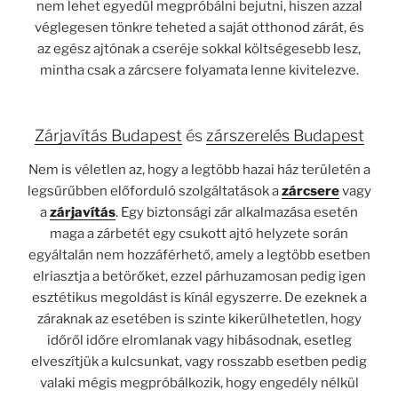
nem lehet egyedül megpróbálni bejutni, hiszen azzal
véglegesen tönkre teheted a saját otthonod zárát, és
az egész ajtónak a cseréje sokkal költségesebb lesz,
mintha csak a zárcsere folyamata lenne kivitelezve.
Zárjavítás Budapest
és
zárszerelés Budapest
Nem is véletlen az, hogy a legtöbb hazai ház területén a
legsűrűbben előforduló szolgáltatások a
zárcsere
vagy
a
zárjavítás
. Egy biztonsági zár alkalmazása esetén
maga a zárbetét egy csukott ajtó helyzete során
egyáltalán nem hozzáférhető, amely a legtöbb esetben
elriasztja a betörőket, ezzel párhuzamosan pedig igen
esztétikus megoldást is kínál egyszerre. De ezeknek a
záraknak az esetében is szinte kikerülhetetlen, hogy
időről időre elromlanak vagy hibásodnak, esetleg
elveszítjük a kulcsunkat, vagy rosszabb esetben pedig
valaki mégis megpróbálkozik, hogy engedély nélkül