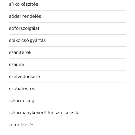
sírkő készítés
sóder rendelés
sofőrszolgálat
spiko cső gyártás
szaniterek
szauna
szélvédőcsere
szobafestés
takarító cég
takarmánykeverő-kiosztó kocsik
temetkezés