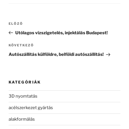
Bejegyzés
Korábbi
ELŐZŐ
navigáció
bejegyzés
Utólagos vízszigetelés, injektálás Budapest!
Következő
KÖVETKEZŐ
bejegyzés
Autószállítás külföldre, belföldi autószállítás!
KATEGÓRIÁK
3D nyomtatás
acélszerkezet gyártás
alakformálás