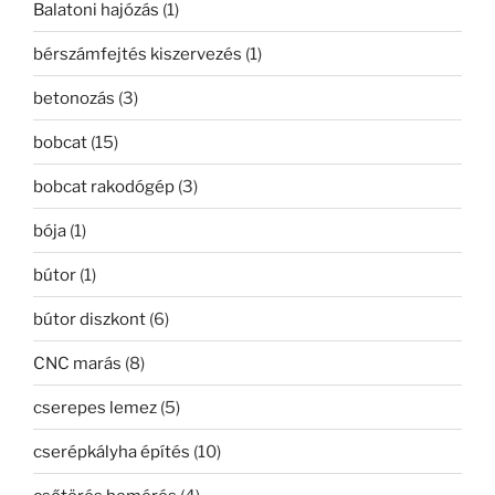
Balatoni hajózás
(1)
bérszámfejtés kiszervezés
(1)
betonozás
(3)
bobcat
(15)
bobcat rakodógép
(3)
bója
(1)
bútor
(1)
bútor diszkont
(6)
CNC marás
(8)
cserepes lemez
(5)
cserépkályha építés
(10)