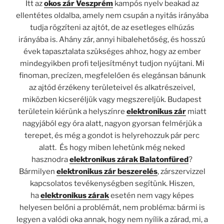
Itt az
okos zár Veszprém
kampós nyelv beakad az
ellentétes oldalba, amely nem csupán a nyitás irányába
tudja rögzíteni az ajtót, de az esetleges elhúzás
irányába is. Ahány zár, annyi hibalehetőség, és hosszú
évek tapasztalata szükséges ahhoz, hogy az ember
mindegyikben profi teljesítményt tudjon nyújtani. Mi
finoman, precízen, megfelelően és elegánsan bánunk
az ajtód érzékeny területeivel és alkatrészeivel,
miközben kicseréljük vagy megszereljük. Budapest
területein kiérünk a helyszínre
elektronikus zár
miatt
nagyjából egy óra alatt, nagyon gyorsan felmérjük a
terepet, és még a gondot is helyrehozzuk pár perc
alatt.
És hogy miben lehetünk még neked
hasznodra
elektronikus zárak Balatonfüred
?
Bármilyen
elektronikus zár beszerelés
, zárszervizzel
kapcsolatos tevékenységben segítünk. Hiszen,
ha
elektronikus zárak
esetén nem vagy képes
helyesen belőni a problémát, nem probléma: bármi is
legyen a valódi oka annak, hogy nem nyílik a zárad, mi, a