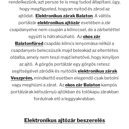
rendelkezünk, azt persze te is meg tudod állapítani, úgy,
hogy megfigyeled, hogyan nyitod és zárod az
ajtódat.
Elektronikus zárak Balaton
.
A váltós
portálzár
elektronikus ajtózár
esetében a zár
csapdanyelve nem csupán a kilinccsel, de a zárbetéttel
együtt is hátrahúzható.
Az
okos zár
Balatonfüred
csapdás kilincs lenyomása nélkül a
csapdanyelv belecsúszik majd beleakad az ellentétes
oldalba, amely nem teszi majd lehetővé, hogy kinyíljon
az ajtó.
A görgős portálzár egy görgős retesz
segítségével záródik és nyitódik
elektronikus zárak
Veszprém
,
mindkettő esetben elegendő csak betolni
vagy meghúzni a zárat.
Az
okos zár Balaton
kampós
portálzárak kétszárnyú ajtókban és tolókapu zárakban
fordulnak elő a leggyakrabban.
Elektronikus ajtózár beszerelés