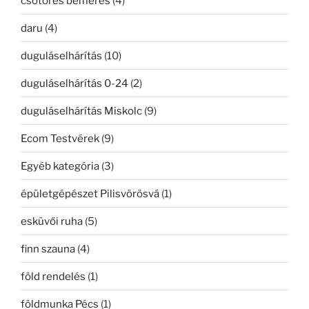
csőtörés bemérés
(4)
daru
(4)
duguláselhárítás
(10)
duguláselhárítás 0-24
(2)
duguláselhárítás Miskolc
(9)
Ecom Testvérek
(9)
Egyéb kategória
(3)
épületgépészet Pilisvörösvá
(1)
esküvői ruha
(5)
finn szauna
(4)
föld rendelés
(1)
földmunka Pécs
(1)