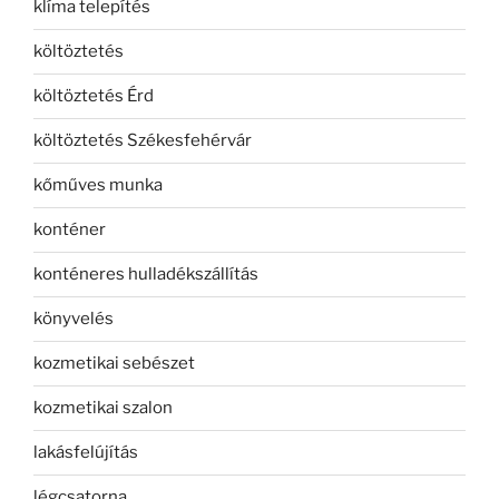
klíma telepítés
költöztetés
költöztetés Érd
költöztetés Székesfehérvár
kőműves munka
konténer
konténeres hulladékszállítás
könyvelés
kozmetikai sebészet
kozmetikai szalon
lakásfelújítás
légcsatorna