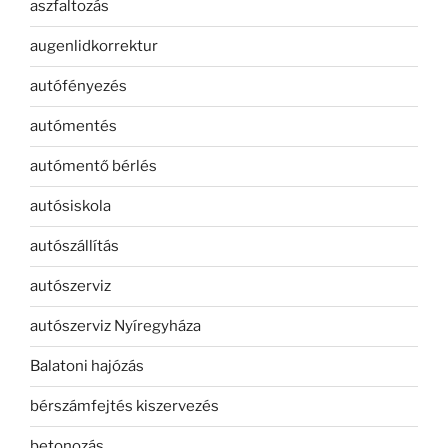
aszfaltozás
augenlidkorrektur
autófényezés
autómentés
autómentő bérlés
autósiskola
autószállítás
autószerviz
autószerviz Nyíregyháza
Balatoni hajózás
bérszámfejtés kiszervezés
betonozás