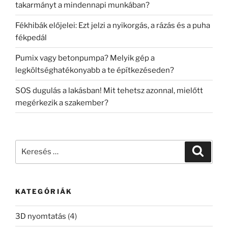
takarmányt a mindennapi munkában?
Fékhibák előjelei: Ezt jelzi a nyikorgás, a rázás és a puha
fékpedál
Pumix vagy betonpumpa? Melyik gép a
legköltséghatékonyabb a te építkezéseden?
SOS dugulás a lakásban! Mit tehetsz azonnal, mielőtt
megérkezik a szakember?
Keresés
Keresé
a
következő
kifejezésre:
KATEGÓRIÁK
3D nyomtatás
(4)