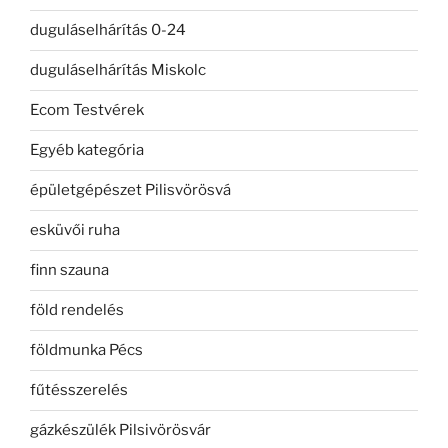
duguláselhárítás 0-24
duguláselhárítás Miskolc
Ecom Testvérek
Egyéb kategória
épületgépészet Pilisvörösvá
esküvői ruha
finn szauna
föld rendelés
földmunka Pécs
fűtésszerelés
gázkészülék Pilsivörösvár