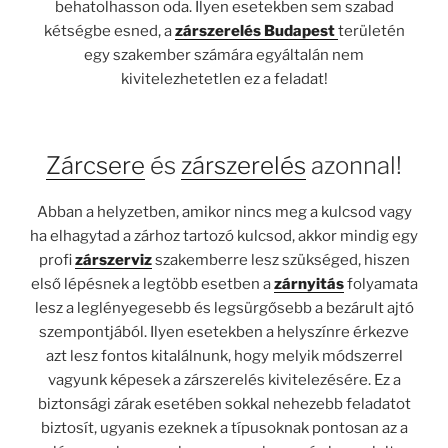
behatolhasson oda. Ilyen esetekben sem szabad
kétségbe esned, a
zárszerelés Budapest
területén
egy szakember számára egyáltalán nem
kivitelezhetetlen ez a feladat!
Zárcsere
és
zárszerelés
azonnal!
Abban a helyzetben, amikor nincs meg a kulcsod vagy
ha elhagytad a zárhoz tartozó kulcsod, akkor mindig egy
profi
zárszerviz
szakemberre lesz szükséged, hiszen
első lépésnek a legtöbb esetben a
zárnyitás
folyamata
lesz a leglényegesebb és legsürgősebb a bezárult ajtó
szempontjából. Ilyen esetekben a helyszínre érkezve
azt lesz fontos kitalálnunk, hogy melyik módszerrel
vagyunk képesek a zárszerelés kivitelezésére. Ez a
biztonsági zárak esetében sokkal nehezebb feladatot
biztosít, ugyanis ezeknek a típusoknak pontosan az a