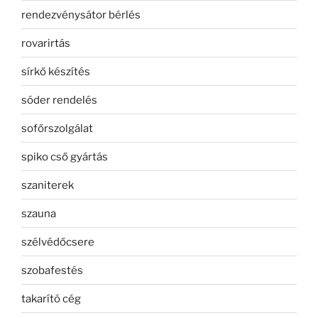
rendezvénysátor bérlés
rovarirtás
sírkő készítés
sóder rendelés
sofőrszolgálat
spiko cső gyártás
szaniterek
szauna
szélvédőcsere
szobafestés
takarító cég