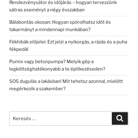
Rendezvénysátor és időjárás – hogyan tervezzünk
sátras eseményt a négy évszakban
Bálabontás okosan: Hogyan spórolhatsz időt és
takarmányt a mindennapi munkában?
Fékhibák előjelei: Ezt jelzi a nyikorgás, a rázás és a puha
fékpedál
Pumix vagy betonpumpa? Melyik gép a
legköltséghatékonyabb a te építkezéseden?
SOS dugulás a lakásban! Mit tehetsz azonnal, mielőtt
megérkezik a szakember?
Keresés
Keresé
a
következő
kifejezésre: