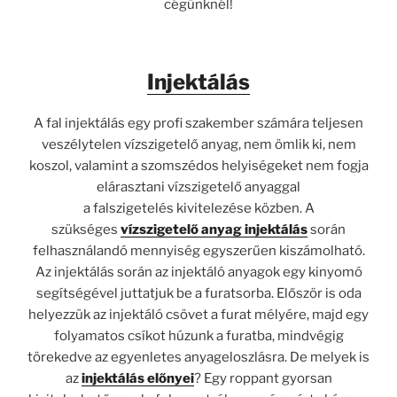
cégünknél!
Injektálás
A fal injektálás egy profi szakember számára teljesen
veszélytelen vízszigetelő anyag, nem ömlik ki, nem
koszol, valamint a szomszédos helyiségeket nem fogja
elárasztani vízszigetelő anyaggal
a falszigetelés kivitelezése közben. A
szükséges
vízszigetelő anyag injektálás
során
felhasználandó mennyiség egyszerűen kiszámolható.
Az injektálás során az injektáló anyagok egy kinyomó
segítségével juttatjuk be a furatsorba. Először is oda
helyezzük az injektáló csövet a furat mélyére, majd egy
folyamatos csíkot húzunk a furatba, mindvégig
törekedve az egyenletes anyageloszlásra. De melyek is
az
injektálás
előnyei
? Egy roppant gyorsan