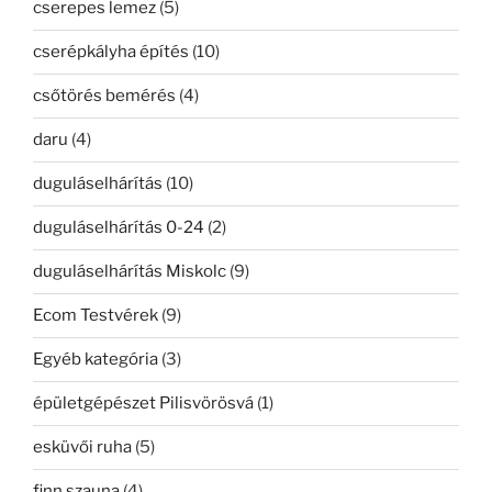
cserepes lemez
(5)
cserépkályha építés
(10)
csőtörés bemérés
(4)
daru
(4)
duguláselhárítás
(10)
duguláselhárítás 0-24
(2)
duguláselhárítás Miskolc
(9)
Ecom Testvérek
(9)
Egyéb kategória
(3)
épületgépészet Pilisvörösvá
(1)
esküvői ruha
(5)
finn szauna
(4)