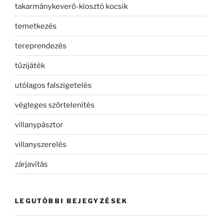
takarmánykeverő-kiosztó kocsik
temetkezés
tereprendezés
tűzijáték
utólagos falszigetelés
végleges szőrtelenítés
villanypásztor
villanyszerelés
zárjavítás
LEGUTÓBBI BEJEGYZÉSEK