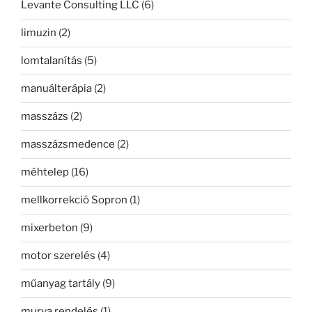
Levante Consulting LLC
(6)
limuzin
(2)
lomtalanítás
(5)
manuálterápia
(2)
masszázs
(2)
masszázsmedence
(2)
méhtelep
(16)
mellkorrekció Sopron
(1)
mixerbeton
(9)
motor szerelés
(4)
műanyag tartály
(9)
murva rendelés
(1)