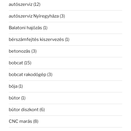
autószerviz
(12)
autószerviz Nyíregyháza
(3)
Balatoni hajózás
(1)
bérszámfejtés kiszervezés
(1)
betonozás
(3)
bobcat
(15)
bobcat rakodógép
(3)
bója
(1)
bútor
(1)
bútor diszkont
(6)
CNC marás
(8)