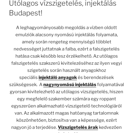
Utólagos vízszigetelés, injektálás
Budapest!
A leghagyományosabb megoldás a vízben oldott
emulziók alacsony nyomású injektálás folyamata,
amely során rengeteg mennyiségű többlet
nedvességet juttatnak a falba, ezért a falszigetelés
hatása csak később lesz érzékelhető. Az utólagos
falszigetelés szakszerű kivitelezéséhez az ilyen vegyi
szigetelés során használt anyagokhoz
speciális
injektáló
anyagok
és berendezések
szükségesek. A
nagynyomású
injektálás
folyamatával
gyorsan kivitelezhető az utólagos vízszigetelés, hiszen
egy megfelelő szakember számára egy roppant
egyszerűen alkalmazható vízszigetelő technológiáról
van. Az alkalmazott magas hatóanyag tartalomnak
köszönhetően, biztosítva van a képessége, ezért
nagyon jó a terjedése.
Vízszigetelés árak
kedvezően