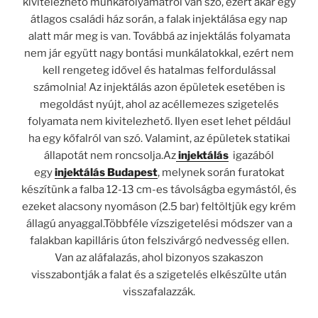
kivitelezhető munkafolyamatról van szó, ezért akár egy
átlagos családi ház során, a falak injektálása egy nap
alatt már meg is van. Továbbá az injektálás folyamata
nem jár együtt nagy bontási munkálatokkal, ezért nem
kell rengeteg idővel és hatalmas felfordulással
számolnia! Az injektálás azon épületek esetében is
megoldást nyújt, ahol az acéllemezes szigetelés
folyamata nem kivitelezhető. Ilyen eset lehet például
ha egy kőfalról van szó. Valamint, az épületek statikai
állapotát nem roncsolja.Az
injektálás
igazából
egy
injektálás Budapest
, melynek során furatokat
készítünk a falba 12-13 cm-es távolságba egymástól, és
ezeket alacsony nyomáson (2.5 bar) feltöltjük egy krém
állagú anyaggal.Többféle vízszigetelési módszer van a
falakban kapilláris úton felszivárgó nedvesség ellen.
Van az aláfalazás, ahol bizonyos szakaszon
visszabontják a falat és a szigetelés elkészülte után
visszafalazzák.