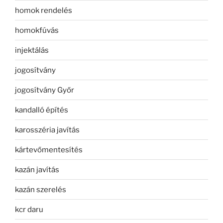
homok rendelés
homokfúvás
injektálás
jogosítvány
jogosítvány Győr
kandalló építés
karosszéria javítás
kártevőmentesítés
kazán javítás
kazán szerelés
kcr daru