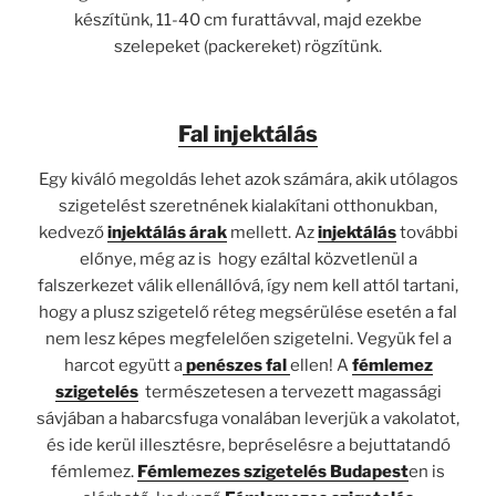
készítünk, 11-40 cm furattávval, majd ezekbe
szelepeket (packereket) rögzítünk.
Fal injektálás
Egy kiváló megoldás lehet azok számára, akik utólagos
szigetelést szeretnének kialakítani otthonukban,
kedvező
injektálás árak
mellett. Az
injektálás
további
előnye, még az is hogy ezáltal közvetlenül a
falszerkezet válik ellenállóvá, így nem kell attól tartani,
hogy a plusz szigetelő réteg megsérülése esetén a fal
nem lesz képes megfelelően szigetelni. Vegyük fel a
harcot együtt a
penészes fal
ellen! A
fémlemez
szigetelés
természetesen a tervezett magassági
sávjában a habarcsfuga vonalában leverjük a vakolatot,
és ide kerül illesztésre, bepréselésre a bejuttatandó
fémlemez.
Fémlemezes szigetelés Budapest
en is