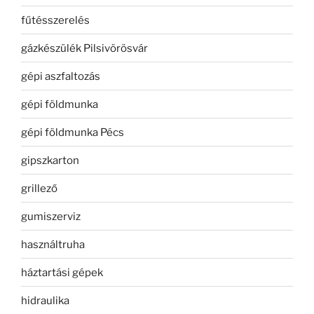
fűtésszerelés
gázkészülék Pilsivörösvár
gépi aszfaltozás
gépi földmunka
gépi földmunka Pécs
gipszkarton
grillező
gumiszerviz
használtruha
háztartási gépek
hidraulika