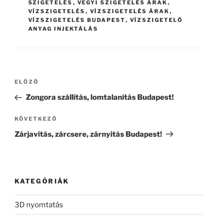
SZIGETELÉS
,
VEGYI SZIGETELÉS ÁRAK
,
VÍZSZIGETELÉS
,
VÍZSZIGETELÉS ÁRAK
,
VÍZSZIGETELÉS BUDAPEST
,
VÍZSZIGETELŐ
ANYAG INJEKTÁLÁS
Bejegyzés
Korábbi
ELŐZŐ
navigáció
bejegyzés
Zongora szállítás, lomtalanítás Budapest!
Következő
KÖVETKEZŐ
bejegyzés
Zárjavítás, zárcsere, zárnyitás Budapest!
KATEGÓRIÁK
3D nyomtatás