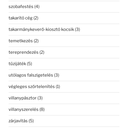
szobafestés
(4)
takarító cég
(2)
takarmánykeverő-kiosztó kocsik
(3)
temetkezés
(2)
tereprendezés
(2)
tűzijáték
(5)
utólagos falszigetelés
(3)
végleges szőrtelenítés
(1)
villanypásztor
(3)
villanyszerelés
(8)
zárjavítás
(5)