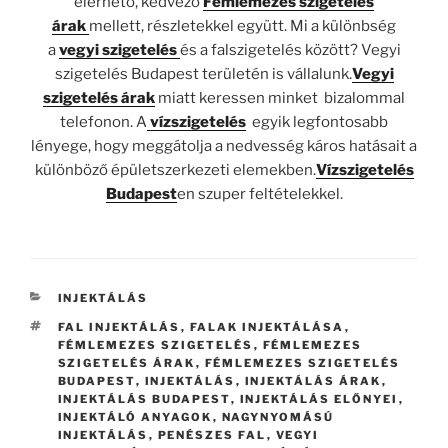
elérhető, kedvező
Fémlemezes szigetelés
árak
mellett, részletekkel együtt. Mi a különbség
a
vegyi szigetelés
és a falszigetelés között? Vegyi
szigetelés Budapest területén is vállalunk.
Vegyi
szigetelés árak
miatt keressen minket bizalommal
telefonon. A
vízszigetelés
egyik legfontosabb
lényege, hogy meggátolja a nedvesség káros hatásait a
különböző épületszerkezeti elemekben.
Vízszigetelés
Budapest
en szuper feltételekkel.
KATEGÓRIÁK
INJEKTÁLÁS
CÍMKÉK
FAL INJEKTÁLÁS
,
FALAK INJEKTÁLÁSA
,
FÉMLEMEZES SZIGETELÉS
,
FÉMLEMEZES
SZIGETELÉS ÁRAK
,
FÉMLEMEZES SZIGETELÉS
BUDAPEST
,
INJEKTÁLÁS
,
INJEKTÁLÁS ÁRAK
,
INJEKTÁLÁS BUDAPEST
,
INJEKTÁLÁS ELŐNYEI
,
INJEKTÁLÓ ANYAGOK
,
NAGYNYOMÁSÚ
INJEKTÁLÁS
,
PENÉSZES FAL
,
VEGYI