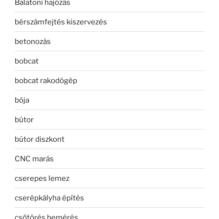
Balatoni hajózás
bérszámfejtés kiszervezés
betonozás
bobcat
bobcat rakodógép
bója
bútor
bútor diszkont
CNC marás
cserepes lemez
cserépkályha építés
csőtörés bemérés