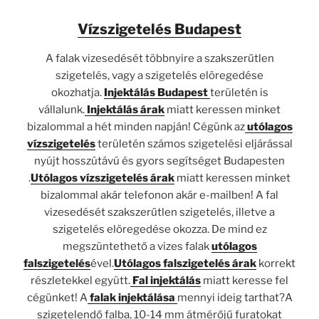
Vízszigetelés Budapest
A falak vizesedését többnyire a szakszerűtlen
szigetelés, vagy a szigetelés elöregedése
okozhatja.
Injektálás Budapest
területén is
vállalunk.
Injektálás árak
miatt keressen minket
bizalommal a hét minden napján! Cégünk az
utólagos
vízszigetelés
területén számos szigetelési eljárással
nyújt hosszútávú és gyors segítséget Budapesten
.
Utólagos vízszigetelés árak
miatt keressen minket
bizalommal akár telefonon akár e-mailben! A fal
vizesedését szakszerűtlen szigetelés, illetve a
szigetelés elöregedése okozza. De mind ez
megszüntethető a vizes falak
utólagos
falszigetelés
ével.
Utólagos falszigetelés árak
korrekt
részletekkel együtt.
Fal injektálás
miatt keresse fel
cégünket! A
falak injektálása
mennyi ideig tarthat?A
szigetelendő falba, 10-14 mm átmérőjű furatokat