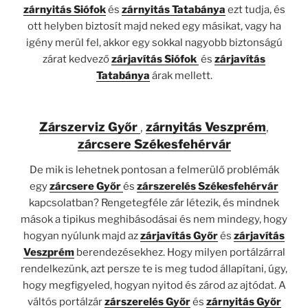
zárnyitás Siófok
és
zárnyitás Tatabánya
ezt tudja, és
ott helyben biztosít majd neked egy másikat, vagy ha
igény merül fel, akkor egy sokkal nagyobb biztonságú
zárat kedvező
zárjavítás Siófok
és
zárjavítás
Tatabánya
árak mellett.
Zárszerviz Győr
,
zárnyitás Veszprém
,
zárcsere Székesfehérvár
De mik is lehetnek pontosan a felmerülő problémák
egy
zárcsere Győr
és
zárszerelés Székesfehérvár
kapcsolatban? Rengetegféle zár létezik, és mindnek
mások a tipikus meghibásodásai és nem mindegy, hogy
hogyan nyúlunk majd az
zárjavítás Győr
és
zárjavítás
Veszprém
berendezésekhez. Hogy milyen portálzárral
rendelkezünk, azt persze te is meg tudod állapítani, úgy,
hogy megfigyeled, hogyan nyitod és zárod az ajtódat. A
váltós portálzár
zárszerelés Győr
és
zárnyitás Győr