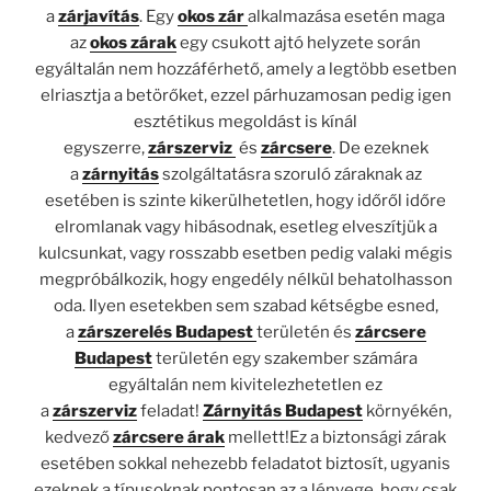
a
zárjavítás
. Egy
okos zár
alkalmazása esetén maga
az
okos zárak
egy csukott ajtó helyzete során
egyáltalán nem hozzáférhető, amely a legtöbb esetben
elriasztja a betörőket, ezzel párhuzamosan pedig igen
esztétikus megoldást is kínál
egyszerre,
zárszerviz
és
zárcsere
. De ezeknek
a
zárnyitás
szolgáltatásra szoruló záraknak az
esetében is szinte kikerülhetetlen, hogy időről időre
elromlanak vagy hibásodnak, esetleg elveszítjük a
kulcsunkat, vagy rosszabb esetben pedig valaki mégis
megpróbálkozik, hogy engedély nélkül behatolhasson
oda. Ilyen esetekben sem szabad kétségbe esned,
a
zárszerelés Budapest
területén és
zárcsere
Budapest
területén egy szakember számára
egyáltalán nem kivitelezhetetlen ez
a
zárszerviz
feladat!
Zárnyitás Budapest
környékén,
kedvező
zárcsere árak
mellett!Ez a biztonsági zárak
esetében sokkal nehezebb feladatot biztosít, ugyanis
ezeknek a típusoknak pontosan az a lényege, hogy csak