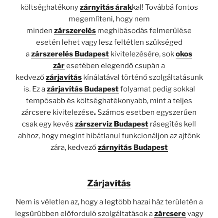
költséghatékony
zárnyitás árak
kal! Továbbá fontos
megemlíteni, hogy nem
minden
zárszerelés
meghibásodás felmerülése
esetén lehet vagy lesz feltétlen szükséged
a
zárszerelés Budapest
kivitelezésére, sok
okos
zár
esetében elegendő csupán a
kedvező
zárjavítás
kínálatával történő szolgáltatásunk
is. Ez a
zárjavítás Budapest
folyamat pedig sokkal
tempósabb és költséghatékonyabb, mint a teljes
zárcsere kivitelezése
.
Számos esetben egyszerűen
csak egy kevés
zárszerviz Budapest
rásegítés kell
ahhoz, hogy megint hibátlanul funkcionáljon az ajtónk
zára, kedvező
zárnyitás Budapest
Zárjavítás
Nem is véletlen az, hogy a legtöbb hazai ház területén a
legsűrűbben előforduló szolgáltatások a
zárcsere
vagy