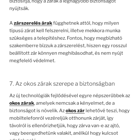
biztosítja, hogy a zárak a legnagyobb biztonságot
nyújtsák.
A
zárszerelés árak
függhetnek attól, hogy milyen
típusú zárat kell felszerelni, illetve mekkora munka
szükséges a telepítéshez. Fontos, hogy megbízható
szakemberre bízzuk a zárszerelést, hiszen egy rosszul
beállított zár könnyen meghibásodhat, és nem nyújt
megfelelő védelmet.
7. Az okos zárak szerepe a biztonságban
Az új technológiák fejlődésével egyre népszerűbbek az
okos zárak
, amelyek nemcsak a kényelmet, de a
biztonságot is növelik. Az
okos zár
lehetővé teszi, hogy
mobiltelefonról vezéreljük otthonunk zárját, így
távolról is ellenőrizhetjük, hogy zárva van-e az ajtó,
vagy beengedhetünk valakit, anélkül hogy kulcsot