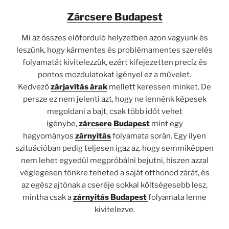
Zárcsere Budapest
Mi az összes előforduló helyzetben azon vagyunk és
leszünk, hogy kármentes és problémamentes szerelés
folyamatát kivitelezzük, ezért kifejezetten precíz és
pontos mozdulatokat igényel ez a művelet.
Kedvező
zárjavítás árak
mellett keressen minket. De
persze ez nem jelenti azt, hogy ne lennénk képesek
megoldani a bajt, csak több időt vehet
igénybe,
zárcsere Budapest
mint egy
hagyományos
zárnyitás
folyamata során. Egy ilyen
szituációban pedig teljesen igaz az, hogy semmiképpen
nem lehet egyedül megpróbálni bejutni, hiszen azzal
véglegesen tönkre teheted a saját otthonod zárát, és
az egész ajtónak a cseréje sokkal költségesebb lesz,
mintha csak a
zárnyitás Budapest
folyamata lenne
kivitelezve.