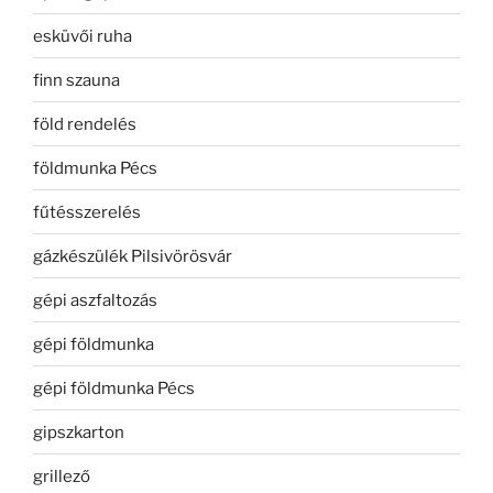
esküvői ruha
finn szauna
föld rendelés
földmunka Pécs
fűtésszerelés
gázkészülék Pilsivörösvár
gépi aszfaltozás
gépi földmunka
gépi földmunka Pécs
gipszkarton
grillező