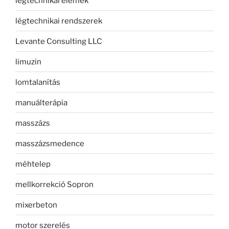
légtechnikai elemek
légtechnikai rendszerek
Levante Consulting LLC
limuzin
lomtalanítás
manuálterápia
masszázs
masszázsmedence
méhtelep
mellkorrekció Sopron
mixerbeton
motor szerelés