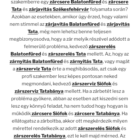
szakemberre egy
zárcsere Balatonfüred
és
zárcsere
Tata
és
zárjavítás Székesfehérvár
folyamata során?
Azokban az esetekben, amikor úgy érzed, hogy valami
nem stimmel az
zárjavítás Balatonfüred
és
zárjavítás
Tata
, még nem lehetsz benne teljesen
megbizonyosodva, hogy a zár melyik részével adódott a
felmerülő probléma, kedvező
zárszerelés
Balatonfüred
és
zárszerelés Tata
mellett. Az, hogy az
zárnyitás Balatonfüred
és
zárnyitás Tata
, vagy magát
a
zárszerviz Tata
érte a meghibásodás, azt csak egy
profi szakember lesz képes pontosan neked
megmondani, kedvező
zárszerviz Siófok
és
zárszerviz Tatabánya
mellett. Ha a zárbetét lesz a
probléma gyökere, abban az esetben azt kiszedni sem
lesz egy könnyű feladat, ha nem tudod hogy hogyan is
működik
zárcsere Siófok
és
zárcsere Tatabánya
. Ha
ellátogatsz a zárboltba, akkor ott megkérdezik milyen
mérettel rendelkezik az adott
zárszerelés Siófok
és
zárszerelés Tatabánya
, ezt le kell majd mérned. Az