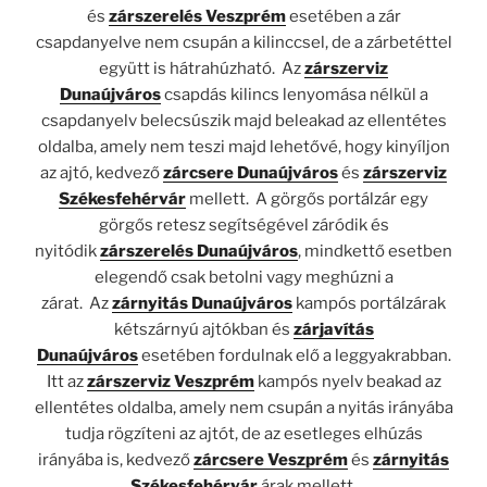
és
zárszerelés Veszprém
esetében a zár
csapdanyelve nem csupán a kilinccsel, de a zárbetéttel
együtt is hátrahúzható.
Az
zárszerviz
Dunaújváros
csapdás kilincs lenyomása nélkül a
csapdanyelv belecsúszik majd beleakad az ellentétes
oldalba, amely nem teszi majd lehetővé, hogy kinyíljon
az ajtó, kedvező
zárcsere Dunaújváros
és
zárszerviz
Székesfehérvár
mellett.
A görgős portálzár egy
görgős retesz segítségével záródik és
nyitódik
zárszerelés Dunaújváros
, mindkettő esetben
elegendő csak betolni vagy meghúzni a
zárat.
Az
zárnyitás Dunaújváros
kampós portálzárak
kétszárnyú ajtókban és
zárjavítás
Dunaújváros
esetében fordulnak elő a leggyakrabban.
Itt az
zárszerviz Veszprém
kampós nyelv beakad az
ellentétes oldalba, amely nem csupán a nyitás irányába
tudja rögzíteni az ajtót, de az esetleges elhúzás
irányába is, kedvező
zárcsere Veszprém
és
zárnyitás
Székesfehérvár
árak mellett.