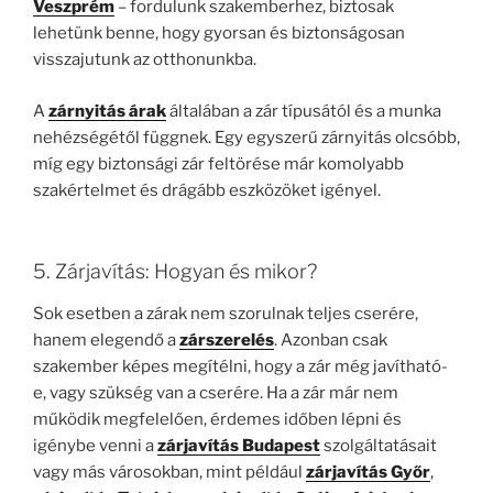
Veszprém
– fordulunk szakemberhez, biztosak
lehetünk benne, hogy gyorsan és biztonságosan
visszajutunk az otthonunkba.
A
zárnyitás árak
általában a zár típusától és a munka
nehézségétől függnek. Egy egyszerű zárnyitás olcsóbb,
míg egy biztonsági zár feltörése már komolyabb
szakértelmet és drágább eszközöket igényel.
5. Zárjavítás: Hogyan és mikor?
Sok esetben a zárak nem szorulnak teljes cserére,
hanem elegendő a
zárszerelés
. Azonban csak
szakember képes megítélni, hogy a zár még javítható-
e, vagy szükség van a cserére. Ha a zár már nem
működik megfelelően, érdemes időben lépni és
igénybe venni a
zárjavítás Budapest
szolgáltatásait
vagy más városokban, mint például
zárjavítás Győr
,