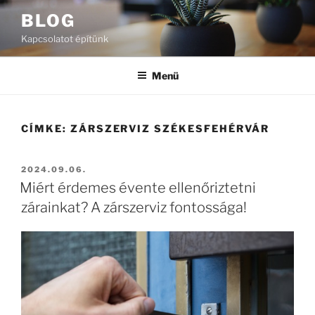
Tartalomhoz
BLOG
Kapcsolatot építünk
Menü
CÍMKE:
ZÁRSZERVIZ SZÉKESFEHÉRVÁR
BEKÜLDVE:
2024.09.06.
Miért érdemes évente ellenőriztetni
zárainkat? A zárszerviz fontossága!