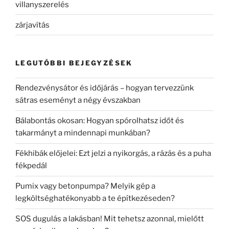
villanyszerelés
zárjavítás
LEGUTÓBBI BEJEGYZÉSEK
Rendezvénysátor és időjárás – hogyan tervezzünk
sátras eseményt a négy évszakban
Bálabontás okosan: Hogyan spórolhatsz időt és
takarmányt a mindennapi munkában?
Fékhibák előjelei: Ezt jelzi a nyikorgás, a rázás és a puha
fékpedál
Pumix vagy betonpumpa? Melyik gép a
legköltséghatékonyabb a te építkezéseden?
SOS dugulás a lakásban! Mit tehetsz azonnal, mielőtt