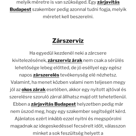
melyik méretre is van szükséged. Egy
zárjavítás
Budapest
szakember pedig azonnal tudni fogja, melyik
méretet kell beszerelni.
Zárszerviz
Ha egyedül kezdenél neki a zárcsere
kivitelezésének,
zárszerviz árak
nem csak a sérülés
lehetősége lebeg előtted, de jó eséllyel egy egész
napos
zárszerelés
tevékenység elé nézhetsz.
Valamint, ha menet közben valami nem teljesen megy
jól az
okos zárak
esetében, akkor egy nyitott ajtóval és
szerelésre szoruló zárral állhatsz majd ott tehetetlenül.
Ebben a
zárjavítás Budapest
helyzetben pedig már
nem úszod meg, hogy egy szakember segítségét kérd.
Ajánlatos ezért inkább ezzel nyitni és megspórolni
magadnak az idegeskedéssel fecsérelt időt, válasszon
minket a sok feszültség helyett a