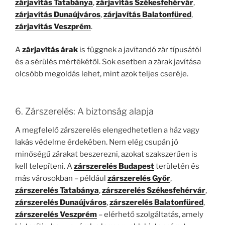
zárjavítás Tatabánya
,
zárjavítás Székesfehérvár
,
zárjavítás Dunaújváros
,
zárjavítás Balatonfüred
,
zárjavítás Veszprém
.
A
zárjavítás árak
is függnek a javítandó zár típusától
és a sérülés mértékétől. Sok esetben a zárak javítása
olcsóbb megoldás lehet, mint azok teljes cseréje.
6. Zárszerelés: A biztonság alapja
A megfelelő zárszerelés elengedhetetlen a ház vagy
lakás védelme érdekében. Nem elég csupán jó
minőségű zárakat beszerezni, azokat szakszerűen is
kell telepíteni. A
zárszerelés Budapest
területén és
más városokban – például
zárszerelés Győr
,
zárszerelés Tatabánya
,
zárszerelés Székesfehérvár
,
zárszerelés Dunaújváros
,
zárszerelés Balatonfüred
,
zárszerelés Veszprém
– elérhető szolgáltatás, amely