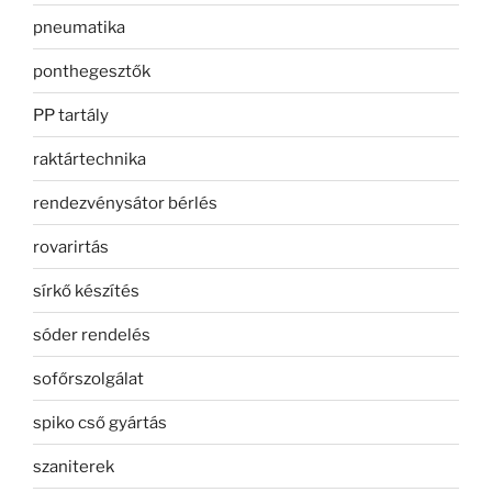
pneumatika
ponthegesztők
PP tartály
raktártechnika
rendezvénysátor bérlés
rovarirtás
sírkő készítés
sóder rendelés
sofőrszolgálat
spiko cső gyártás
szaniterek