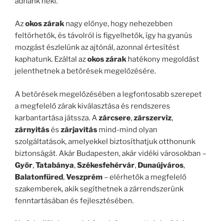
adnánk neki.
Az
okos zárak
nagy előnye, hogy nehezebben
feltörhetők, és távolról is figyelhetők, így ha gyanús
mozgást észlelünk az ajtónál, azonnal értesítést
kaphatunk. Ezáltal az
okos zárak
hatékony megoldást
jelenthetnek a betörések megelőzésére.
A betörések megelőzésében a legfontosabb szerepet
a megfelelő zárak kiválasztása és rendszeres
karbantartása játssza. A
zárcsere
,
zárszerviz
,
zárnyitás
és
zárjavítás
mind-mind olyan
szolgáltatások, amelyekkel biztosíthatjuk otthonunk
biztonságát. Akár Budapesten, akár vidéki városokban –
Győr
,
Tatabánya
,
Székesfehérvár
,
Dunaújváros
,
Balatonfüred
,
Veszprém
– elérhetők a megfelelő
szakemberek, akik segíthetnek a zárrendszerünk
fenntartásában és fejlesztésében.