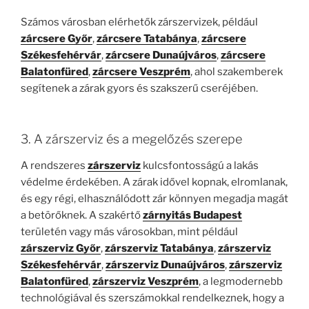
Számos városban elérhetők zárszervizek, például
zárcsere Győr
,
zárcsere Tatabánya
,
zárcsere
Székesfehérvár
,
zárcsere Dunaújváros
,
zárcsere
Balatonfüred
,
zárcsere Veszprém
, ahol szakemberek
segítenek a zárak gyors és szakszerű cseréjében.
3. A zárszerviz és a megelőzés szerepe
A rendszeres
zárszerviz
kulcsfontosságú a lakás
védelme érdekében. A zárak idővel kopnak, elromlanak,
és egy régi, elhasználódott zár könnyen megadja magát
a betörőknek. A szakértő
zárnyitás Budapest
területén vagy más városokban, mint például
zárszerviz Győr
,
zárszerviz Tatabánya
,
zárszerviz
Székesfehérvár
,
zárszerviz Dunaújváros
,
zárszerviz
Balatonfüred
,
zárszerviz Veszprém
, a legmodernebb
technológiával és szerszámokkal rendelkeznek, hogy a