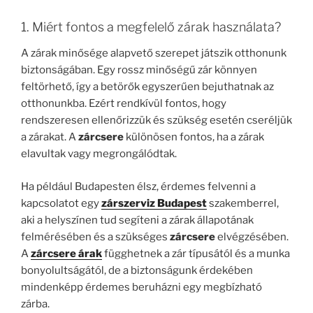
1. Miért fontos a megfelelő zárak használata?
A zárak minősége alapvető szerepet játszik otthonunk
biztonságában. Egy rossz minőségű zár könnyen
feltörhető, így a betörők egyszerűen bejuthatnak az
otthonunkba. Ezért rendkívül fontos, hogy
rendszeresen ellenőrizzük és szükség esetén cseréljük
a zárakat. A
zárcsere
különösen fontos, ha a zárak
elavultak vagy megrongálódtak.
Ha például Budapesten élsz, érdemes felvenni a
kapcsolatot egy
zárszerviz Budapest
szakemberrel,
aki a helyszínen tud segíteni a zárak állapotának
felmérésében és a szükséges
zárcsere
elvégzésében.
A
zárcsere árak
függhetnek a zár típusától és a munka
bonyolultságától, de a biztonságunk érdekében
mindenképp érdemes beruházni egy megbízható
zárba.