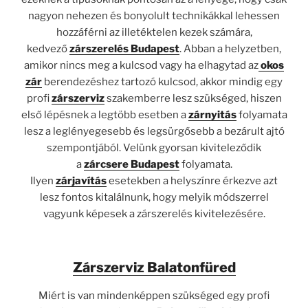
nagyon nehezen és bonyolult technikákkal lehessen
hozzáférni az illetéktelen kezek számára,
kedvező
zárszerelés Budapest
. Abban a helyzetben,
amikor nincs meg a kulcsod vagy ha elhagytad az
okos
zár
berendezéshez tartozó kulcsod, akkor mindig egy
profi
zárszerviz
szakemberre lesz szükséged, hiszen
első lépésnek a legtöbb esetben a
zárnyitás
folyamata
lesz a leglényegesebb és legsürgősebb a bezárult ajtó
szempontjából. Velünk gyorsan kiviteleződik
a
zárcsere Budapest
folyamata.
Ilyen
zárjavítás
esetekben a helyszínre érkezve azt
lesz fontos kitalálnunk, hogy melyik módszerrel
vagyunk képesek a zárszerelés kivitelezésére.
Zárszerviz Balatonfüred
Miért is van mindenképpen szükséged egy profi