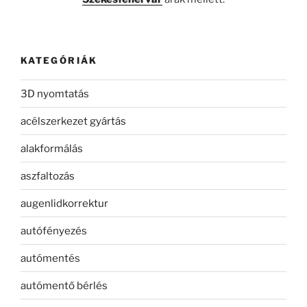
KATEGÓRIÁK
3D nyomtatás
acélszerkezet gyártás
alakformálás
aszfaltozás
augenlidkorrektur
autófényezés
autómentés
autómentő bérlés