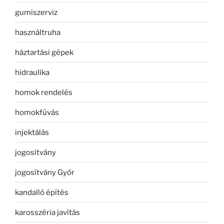
gumiszerviz
használtruha
háztartási gépek
hidraulika
homok rendelés
homokfúvás
injektálás
jogosítvány
jogosítvány Győr
kandalló építés
karosszéria javítás