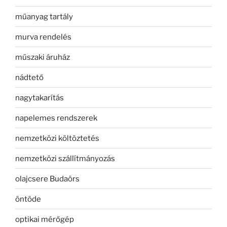
műanyag tartály
murva rendelés
műszaki áruház
nádtető
nagytakarítás
napelemes rendszerek
nemzetközi költöztetés
nemzetközi szállítmányozás
olajcsere Budaörs
öntöde
optikai mérőgép