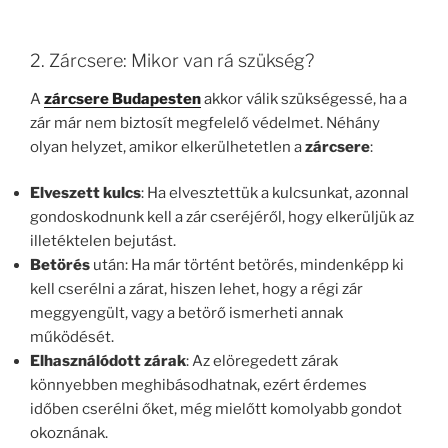
2. Zárcsere: Mikor van rá szükség?
A
zárcsere Budapesten
akkor válik szükségessé, ha a
zár már nem biztosít megfelelő védelmet. Néhány
olyan helyzet, amikor elkerülhetetlen a
zárcsere
:
Elveszett kulcs
: Ha elvesztettük a kulcsunkat, azonnal
gondoskodnunk kell a zár cseréjéről, hogy elkerüljük az
illetéktelen bejutást.
Betörés
után: Ha már történt betörés, mindenképp ki
kell cserélni a zárat, hiszen lehet, hogy a régi zár
meggyengült, vagy a betörő ismerheti annak
működését.
Elhasználódott zárak
: Az elöregedett zárak
könnyebben meghibásodhatnak, ezért érdemes
időben cserélni őket, még mielőtt komolyabb gondot
okoznának.