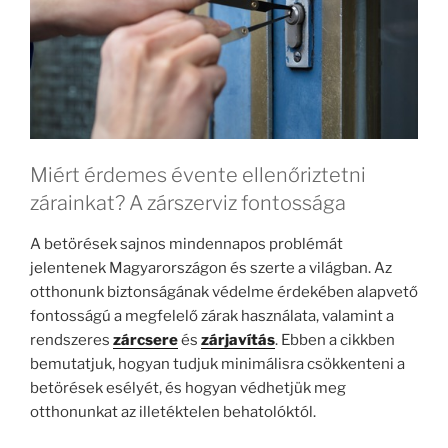
Miért érdemes évente ellenőriztetni
zárainkat? A zárszerviz fontossága
A betörések sajnos mindennapos problémát
jelentenek Magyarországon és szerte a világban. Az
otthonunk biztonságának védelme érdekében alapvető
fontosságú a megfelelő zárak használata, valamint a
rendszeres
zárcsere
és
zárjavítás
. Ebben a cikkben
bemutatjuk, hogyan tudjuk minimálisra csökkenteni a
betörések esélyét, és hogyan védhetjük meg
otthonunkat az illetéktelen behatolóktól.