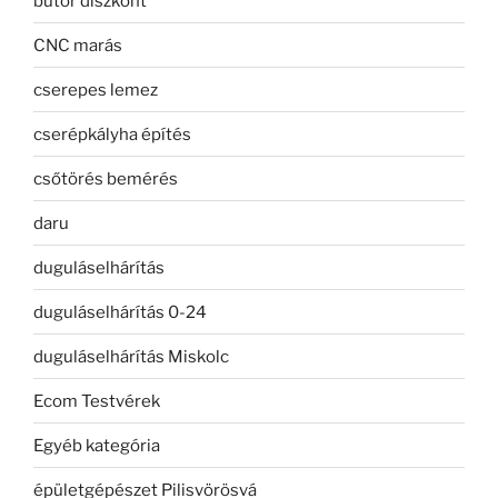
bútor diszkont
CNC marás
cserepes lemez
cserépkályha építés
csőtörés bemérés
daru
duguláselhárítás
duguláselhárítás 0-24
duguláselhárítás Miskolc
Ecom Testvérek
Egyéb kategória
épületgépészet Pilisvörösvá