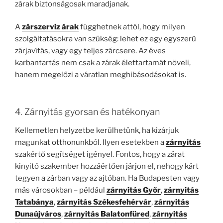
zárak biztonságosak maradjanak.
A
zárszerviz árak
függhetnek attól, hogy milyen
szolgáltatásokra van szükség: lehet ez egy egyszerű
zárjavítás, vagy egy teljes zárcsere. Az éves
karbantartás nem csak a zárak élettartamát növeli,
hanem megelőzi a váratlan meghibásodásokat is.
4. Zárnyitás gyorsan és hatékonyan
Kellemetlen helyzetbe kerülhetünk, ha kizárjuk
magunkat otthonunkból. Ilyen esetekben a
zárnyitás
szakértő segítséget igényel. Fontos, hogy a zárat
kinyitó szakember hozzáértően járjon el, nehogy kárt
tegyen a zárban vagy az ajtóban. Ha Budapesten vagy
más városokban – például
zárnyitás Győr
,
zárnyitás
Tatabánya
,
zárnyitás Székesfehérvár
,
zárnyitás
Dunaújváros
,
zárnyitás Balatonfüred
,
zárnyitás