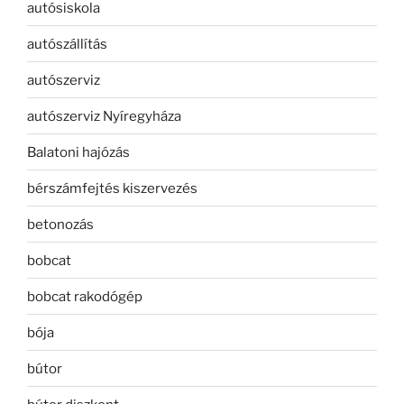
autósiskola
autószállítás
autószerviz
autószerviz Nyíregyháza
Balatoni hajózás
bérszámfejtés kiszervezés
betonozás
bobcat
bobcat rakodógép
bója
bútor