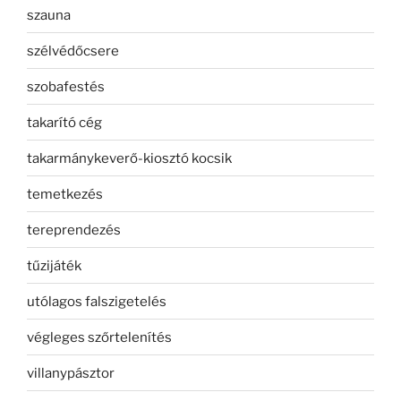
szauna
szélvédőcsere
szobafestés
takarító cég
takarmánykeverő-kiosztó kocsik
temetkezés
tereprendezés
tűzijáték
utólagos falszigetelés
végleges szőrtelenítés
villanypásztor