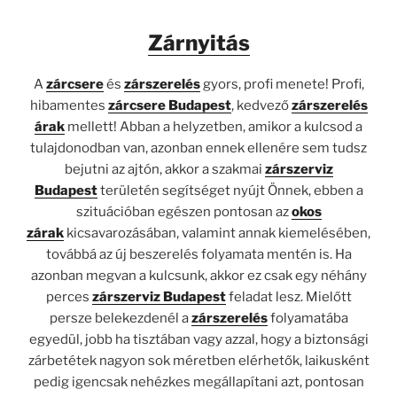
Zárnyitás
A
zárcsere
és
zárszerelés
gyors, profi menete! Profi,
hibamentes
zárcsere Budapest
, kedvező
zárszerelés
árak
mellett! Abban a helyzetben, amikor a kulcsod a
tulajdonodban van, azonban ennek ellenére sem tudsz
bejutni az ajtón, akkor a szakmai
zárszerviz
Budapest
területén segítséget nyújt Önnek, ebben a
szituációban egészen pontosan az
okos
zárak
kicsavarozásában, valamint annak kiemelésében,
továbbá az új beszerelés folyamata mentén is. Ha
azonban megvan a kulcsunk, akkor ez csak egy néhány
perces
zárszerviz Budapest
feladat lesz. Mielőtt
persze belekezdenél a
zárszerelés
folyamatába
egyedül, jobb ha tisztában vagy azzal, hogy a biztonsági
zárbetétek nagyon sok méretben elérhetők, laikusként
pedig igencsak nehézkes megállapítani azt, pontosan