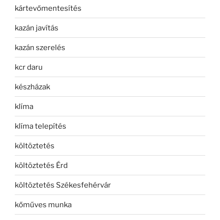
kártevőmentesítés
kazán javítás
kazán szerelés
kcr daru
készházak
klíma
klíma telepítés
költöztetés
költöztetés Érd
költöztetés Székesfehérvár
kőműves munka