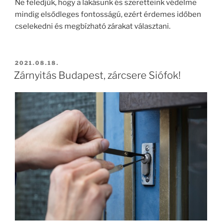
Ne feledjük, hogy a lakásunk és szeretteink védelme
mindig elsődleges fontosságú, ezért érdemes időben
cselekedni és megbízható zárakat választani.
BEKÜLDVE:
2021.08.18.
Zárnyitás Budapest, zárcsere Siófok!