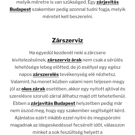
melyik méretre is van szükséged. Egy
zárjavítás
Budapest
szakember pedig azonnal tudni fogja, melyik
méretet kell beszerelni.
Zárszerviz
Ha egyedül kezdenél neki a zárcsere
kivitelezésének,
zárszerviz árak
nem csak a sérülés
lehetősége lebeg előtted, de jó eséllyel egy egész
napos
zárszerelés
tevékenység elé nézhetsz.
Valamint, ha menet közben valami nem teljesen megy
jól az
okos zárak
esetében, akkor egy nyitott ajtóval és
szerelésre szoruló zárral állhatsz majd ott tehetetlenül.
Ebben a
zárjavítás Budapest
helyzetben pedig már
nem úszod meg, hogy egy szakember segítségét kérd.
Ajánlatos ezért inkább ezzel nyitni és megspórolni
magadnak az idegeskedéssel fecsérelt időt, válasszon
minket a sok feszültség helyett a