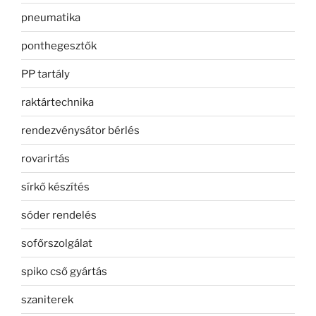
pneumatika
ponthegesztők
PP tartály
raktártechnika
rendezvénysátor bérlés
rovarirtás
sírkő készítés
sóder rendelés
sofőrszolgálat
spiko cső gyártás
szaniterek