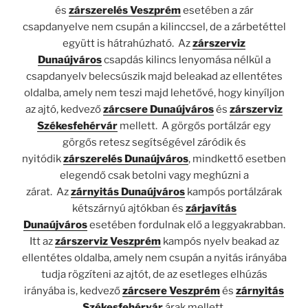
és
zárszerelés Veszprém
esetében a zár
csapdanyelve nem csupán a kilinccsel, de a zárbetéttel
együtt is hátrahúzható.
Az
zárszerviz
Dunaújváros
csapdás kilincs lenyomása nélkül a
csapdanyelv belecsúszik majd beleakad az ellentétes
oldalba, amely nem teszi majd lehetővé, hogy kinyíljon
az ajtó, kedvező
zárcsere Dunaújváros
és
zárszerviz
Székesfehérvár
mellett.
A görgős portálzár egy
görgős retesz segítségével záródik és
nyitódik
zárszerelés Dunaújváros
, mindkettő esetben
elegendő csak betolni vagy meghúzni a
zárat.
Az
zárnyitás Dunaújváros
kampós portálzárak
kétszárnyú ajtókban és
zárjavítás
Dunaújváros
esetében fordulnak elő a leggyakrabban.
Itt az
zárszerviz Veszprém
kampós nyelv beakad az
ellentétes oldalba, amely nem csupán a nyitás irányába
tudja rögzíteni az ajtót, de az esetleges elhúzás
irányába is, kedvező
zárcsere Veszprém
és
zárnyitás
Székesfehérvár
árak mellett.