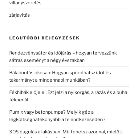
villanyszerelés
zárjavítás
LEGUTÓBBI BEJEGYZÉSEK
Rendezvénysátor és időjárás – hogyan tervezzünk
sátras eseményt a négy évszakban
Bálabontás okosan: Hogyan spórolhatsz időt és
takarmányt a mindennapi munkában?
Fékhibák előjelei: Ezt jelzi a nyikorgás, a rázás és a puha
fékpedál
Pumix vagy betonpumpa? Melyik gép a
legköltséghatékonyabb a te építkezéseden?
SOS dugulás a lakásban! Mit tehetsz azonnal, mielőtt