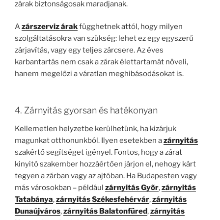
zárak biztonságosak maradjanak.
A
zárszerviz árak
függhetnek attól, hogy milyen
szolgáltatásokra van szükség: lehet ez egy egyszerű
zárjavítás, vagy egy teljes zárcsere. Az éves
karbantartás nem csak a zárak élettartamát növeli,
hanem megelőzi a váratlan meghibásodásokat is.
4. Zárnyitás gyorsan és hatékonyan
Kellemetlen helyzetbe kerülhetünk, ha kizárjuk
magunkat otthonunkból. Ilyen esetekben a
zárnyitás
szakértő segítséget igényel. Fontos, hogy a zárat
kinyitó szakember hozzáértően járjon el, nehogy kárt
tegyen a zárban vagy az ajtóban. Ha Budapesten vagy
más városokban – például
zárnyitás Győr
,
zárnyitás
Tatabánya
,
zárnyitás Székesfehérvár
,
zárnyitás
Dunaújváros
,
zárnyitás Balatonfüred
,
zárnyitás