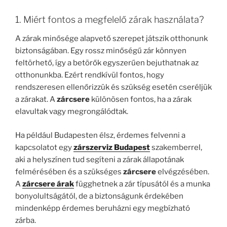
1. Miért fontos a megfelelő zárak használata?
A zárak minősége alapvető szerepet játszik otthonunk
biztonságában. Egy rossz minőségű zár könnyen
feltörhető, így a betörők egyszerűen bejuthatnak az
otthonunkba. Ezért rendkívül fontos, hogy
rendszeresen ellenőrizzük és szükség esetén cseréljük
a zárakat. A
zárcsere
különösen fontos, ha a zárak
elavultak vagy megrongálódtak.
Ha például Budapesten élsz, érdemes felvenni a
kapcsolatot egy
zárszerviz Budapest
szakemberrel,
aki a helyszínen tud segíteni a zárak állapotának
felmérésében és a szükséges
zárcsere
elvégzésében.
A
zárcsere árak
függhetnek a zár típusától és a munka
bonyolultságától, de a biztonságunk érdekében
mindenképp érdemes beruházni egy megbízható
zárba.