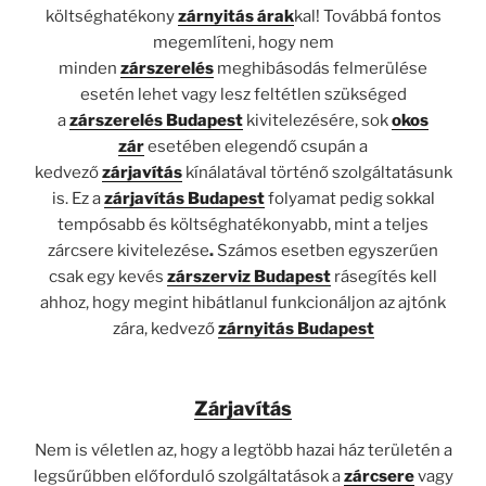
költséghatékony
zárnyitás árak
kal! Továbbá fontos
megemlíteni, hogy nem
minden
zárszerelés
meghibásodás felmerülése
esetén lehet vagy lesz feltétlen szükséged
a
zárszerelés Budapest
kivitelezésére, sok
okos
zár
esetében elegendő csupán a
kedvező
zárjavítás
kínálatával történő szolgáltatásunk
is. Ez a
zárjavítás Budapest
folyamat pedig sokkal
tempósabb és költséghatékonyabb, mint a teljes
zárcsere kivitelezése
.
Számos esetben egyszerűen
csak egy kevés
zárszerviz Budapest
rásegítés kell
ahhoz, hogy megint hibátlanul funkcionáljon az ajtónk
zára, kedvező
zárnyitás Budapest
Zárjavítás
Nem is véletlen az, hogy a legtöbb hazai ház területén a
legsűrűbben előforduló szolgáltatások a
zárcsere
vagy