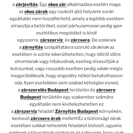
a
zárjavítás
. Egy
okos zár
alkalmazása esetén maga
az
okos zárak
egy csukott ajtó helyzete során
egyáltalán nem hozzáférhető, amely a legtöbb esetben
elriasztja a betörőket, ezzel párhuzamosan pedig igen
esztétikus megoldást is kínál
egyszerre,
zárszerviz
és
zárcsere
. De ezeknek
a
zárnyitás
szolgáltatásra szoruló záraknak az
esetében is szinte kikerülhetetlen, hogy időről időre
elromlanak vagy hibásodnak, esetleg elveszítjük a
kulcsunkat, vagy rosszabb esetben pedig valaki mégis
megpróbálkozik, hogy engedély nélkül behatolhasson
oda. Ilyen esetekben sem szabad kétségbe esned,
a
zárszerelés Budapest
területén és
zárcsere
Budapest
területén egy szakember számára
egyáltalán nem kivitelezhetetlen ez
a
zárszerviz
feladat!
Zárnyitás Budapest
környékén,
kedvező
zárcsere árak
mellett!Ez a biztonsági zárak
esetében sokkal nehezebb feladatot biztosít, ugyanis
ezeknek a típusoknak pontosan az a lényege, hogy csak