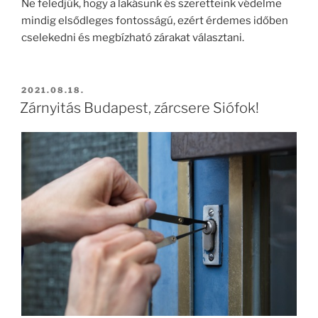
Ne feledjük, hogy a lakásunk és szeretteink védelme
mindig elsődleges fontosságú, ezért érdemes időben
cselekedni és megbízható zárakat választani.
BEKÜLDVE:
2021.08.18.
Zárnyitás Budapest, zárcsere Siófok!