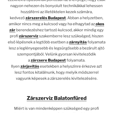
nagyon nehezen és bonyolult technikákkal lehessen
hozzáférni az illetéktelen kezek számára,
kedvező
zárszerelés Budapest
. Abban a helyzetben,
amikor nincs meg a kulcsod vagy ha elhagytad az
okos
zár
berendezéshez tartozó kulcsod, akkor mindig egy
profi
zárszerviz
szakemberre lesz szükséged, hiszen
első lépésnek a legtöbb esetben a
zárnyitás
folyamata
lesz a leglényegesebb és legsürgősebb a bezárult ajtó
szempontjából. Velünk gyorsan kiviteleződik
a
zárcsere Budapest
folyamata.
Ilyen
zárjavítás
esetekben a helyszínre érkezve azt
lesz fontos kitalálnunk, hogy melyik módszerrel
vagyunk képesek a zárszerelés kivitelezésére.
Zárszerviz Balatonfüred
Miért is van mindenképpen szükséged egy profi