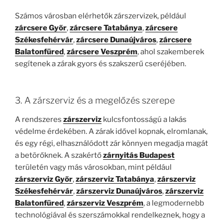
Számos városban elérhetők zárszervizek, például
zárcsere Győr
,
zárcsere Tatabánya
,
zárcsere
Székesfehérvár
,
zárcsere Dunaújváros
,
zárcsere
Balatonfüred
,
zárcsere Veszprém
, ahol szakemberek
segítenek a zárak gyors és szakszerű cseréjében.
3. A zárszerviz és a megelőzés szerepe
A rendszeres
zárszerviz
kulcsfontosságú a lakás
védelme érdekében. A zárak idővel kopnak, elromlanak,
és egy régi, elhasználódott zár könnyen megadja magát
a betörőknek. A szakértő
zárnyitás Budapest
területén vagy más városokban, mint például
zárszerviz Győr
,
zárszerviz Tatabánya
,
zárszerviz
Székesfehérvár
,
zárszerviz Dunaújváros
,
zárszerviz
Balatonfüred
,
zárszerviz Veszprém
, a legmodernebb
technológiával és szerszámokkal rendelkeznek, hogy a