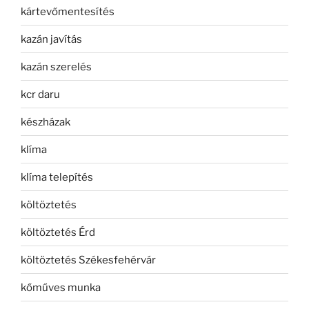
kártevőmentesítés
kazán javítás
kazán szerelés
kcr daru
készházak
klíma
klíma telepítés
költöztetés
költöztetés Érd
költöztetés Székesfehérvár
kőműves munka