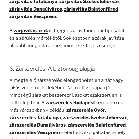
zárjavítás Tatabánya
,
zárjavítás Székesfehérvár
,
zárjavítás Dunaújváros
,
zárjavítás Balatonfüred
,
zárjavítás Veszprém
.
A
zárjavítás árak
is függnek a javítandó zár típusától
és a sérülés mértékétől. Sok esetben a zárak javítása
olcsóbb megoldás lehet, mint azok teljes cseréje.
6. Zárszerelés: A biztonság alapja
A megfelelő zárszerelés elengedhetetlen a ház vagy
lakás védelme érdekében. Nem elég csupán jó
minőségű zárakat beszerezni, azokat szakszerűen is
kell telepíteni. A
zárszerelés Budapest
területén és
más városokban – például
zárszerelés Győr
,
zárszerelés Tatabánya
,
zárszerelés Székesfehérvár
,
zárszerelés Dunaújváros
,
zárszerelés Balatonfüred
,
zárszerelés Veszprém
– elérhető szolgáltatás, amely