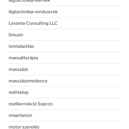
légtechnikai elemek
légtechnikai rendszerek
Levante Consulting LLC
limuzin
lomtalanítás
manuálterápia
masszázs
masszázsmedence
méhtelep
mellkorrekció Sopron
mixerbeton
motor szerelés