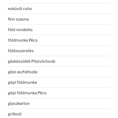
esküvői ruha
finn szauna
föld rendelés
földmunka Pécs
fűtésszerelés
gázkészülék Pilsivörösvár
gépi aszfaltozás
gépi földmunka
gépi földmunka Pécs
gipszkarton
grillező