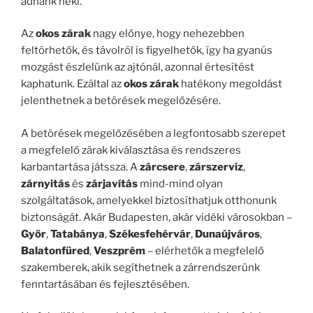
adnánk neki.
Az
okos zárak
nagy előnye, hogy nehezebben
feltörhetők, és távolról is figyelhetők, így ha gyanús
mozgást észlelünk az ajtónál, azonnal értesítést
kaphatunk. Ezáltal az
okos zárak
hatékony megoldást
jelenthetnek a betörések megelőzésére.
A betörések megelőzésében a legfontosabb szerepet
a megfelelő zárak kiválasztása és rendszeres
karbantartása játssza. A
zárcsere
,
zárszerviz
,
zárnyitás
és
zárjavítás
mind-mind olyan
szolgáltatások, amelyekkel biztosíthatjuk otthonunk
biztonságát. Akár Budapesten, akár vidéki városokban –
Győr
,
Tatabánya
,
Székesfehérvár
,
Dunaújváros
,
Balatonfüred
,
Veszprém
– elérhetők a megfelelő
szakemberek, akik segíthetnek a zárrendszerünk
fenntartásában és fejlesztésében.