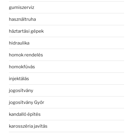
gumiszerviz
használtruha
háztartási gépek
hidraulika
homok rendelés
homokfúvás
injektálás
jogosítvány
jogosítvány Győr
kandalló építés
karosszéria javítás