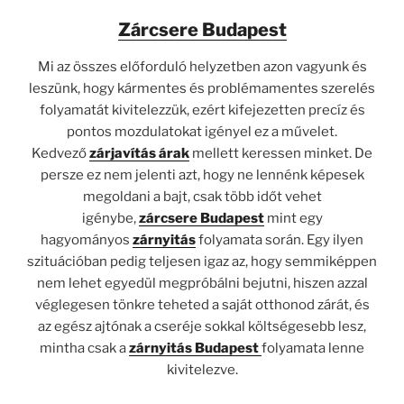
Zárcsere Budapest
Mi az összes előforduló helyzetben azon vagyunk és
leszünk, hogy kármentes és problémamentes szerelés
folyamatát kivitelezzük, ezért kifejezetten precíz és
pontos mozdulatokat igényel ez a művelet.
Kedvező
zárjavítás árak
mellett keressen minket. De
persze ez nem jelenti azt, hogy ne lennénk képesek
megoldani a bajt, csak több időt vehet
igénybe,
zárcsere Budapest
mint egy
hagyományos
zárnyitás
folyamata során. Egy ilyen
szituációban pedig teljesen igaz az, hogy semmiképpen
nem lehet egyedül megpróbálni bejutni, hiszen azzal
véglegesen tönkre teheted a saját otthonod zárát, és
az egész ajtónak a cseréje sokkal költségesebb lesz,
mintha csak a
zárnyitás Budapest
folyamata lenne
kivitelezve.