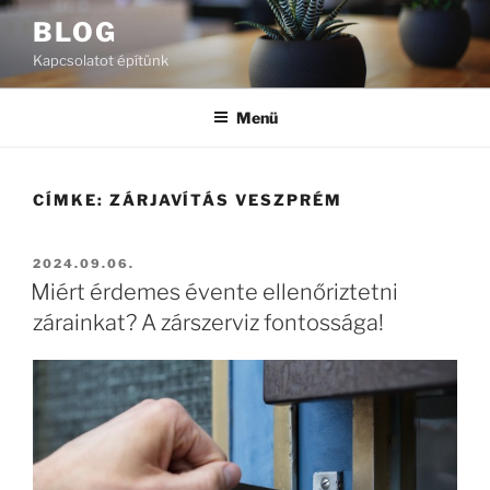
Tartalomhoz
BLOG
Kapcsolatot építünk
Menü
CÍMKE:
ZÁRJAVÍTÁS VESZPRÉM
BEKÜLDVE:
2024.09.06.
Miért érdemes évente ellenőriztetni
zárainkat? A zárszerviz fontossága!