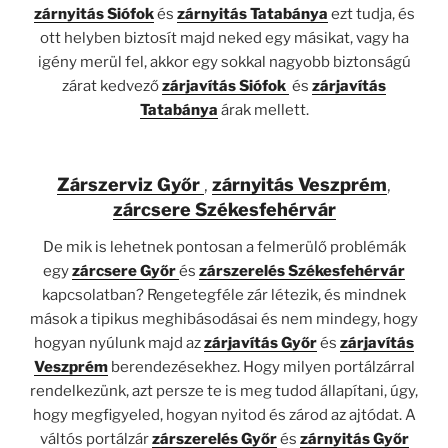
zárnyitás Siófok
és
zárnyitás Tatabánya
ezt tudja, és
ott helyben biztosít majd neked egy másikat, vagy ha
igény merül fel, akkor egy sokkal nagyobb biztonságú
zárat kedvező
zárjavítás Siófok
és
zárjavítás
Tatabánya
árak mellett.
Zárszerviz Győr
,
zárnyitás Veszprém
,
zárcsere Székesfehérvár
De mik is lehetnek pontosan a felmerülő problémák
egy
zárcsere Győr
és
zárszerelés Székesfehérvár
kapcsolatban? Rengetegféle zár létezik, és mindnek
mások a tipikus meghibásodásai és nem mindegy, hogy
hogyan nyúlunk majd az
zárjavítás Győr
és
zárjavítás
Veszprém
berendezésekhez. Hogy milyen portálzárral
rendelkezünk, azt persze te is meg tudod állapítani, úgy,
hogy megfigyeled, hogyan nyitod és zárod az ajtódat. A
váltós portálzár
zárszerelés Győr
és
zárnyitás Győr