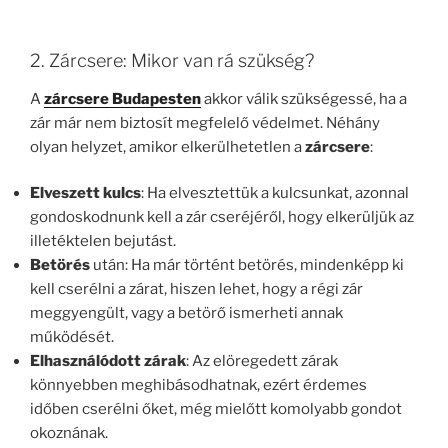
2. Zárcsere: Mikor van rá szükség?
A
zárcsere Budapesten
akkor válik szükségessé, ha a
zár már nem biztosít megfelelő védelmet. Néhány
olyan helyzet, amikor elkerülhetetlen a
zárcsere
:
Elveszett kulcs
: Ha elvesztettük a kulcsunkat, azonnal
gondoskodnunk kell a zár cseréjéről, hogy elkerüljük az
illetéktelen bejutást.
Betörés
után: Ha már történt betörés, mindenképp ki
kell cserélni a zárat, hiszen lehet, hogy a régi zár
meggyengült, vagy a betörő ismerheti annak
működését.
Elhasználódott zárak
: Az elöregedett zárak
könnyebben meghibásodhatnak, ezért érdemes
időben cserélni őket, még mielőtt komolyabb gondot
okoznának.