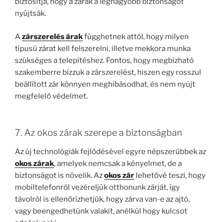
biztosítja, hogy a zárak a legnagyobb biztonságot
nyújtsák.
A
zárszerelés árak
függhetnek attól, hogy milyen
típusú zárat kell felszerelni, illetve mekkora munka
szükséges a telepítéshez. Fontos, hogy megbízható
szakemberre bízzuk a zárszerelést, hiszen egy rosszul
beállított zár könnyen meghibásodhat, és nem nyújt
megfelelő védelmet.
7. Az okos zárak szerepe a biztonságban
Az új technológiák fejlődésével egyre népszerűbbek az
okos zárak
, amelyek nemcsak a kényelmet, de a
biztonságot is növelik. Az
okos zár
lehetővé teszi, hogy
mobiltelefonról vezéreljük otthonunk zárját, így
távolról is ellenőrizhetjük, hogy zárva van-e az ajtó,
vagy beengedhetünk valakit, anélkül hogy kulcsot