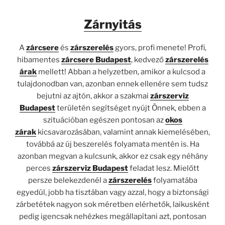
Zárnyitás
A
zárcsere
és
zárszerelés
gyors, profi menete! Profi,
hibamentes
zárcsere Budapest
, kedvező
zárszerelés
árak
mellett! Abban a helyzetben, amikor a kulcsod a
tulajdonodban van, azonban ennek ellenére sem tudsz
bejutni az ajtón, akkor a szakmai
zárszerviz
Budapest
területén segítséget nyújt Önnek, ebben a
szituációban egészen pontosan az
okos
zárak
kicsavarozásában, valamint annak kiemelésében,
továbbá az új beszerelés folyamata mentén is. Ha
azonban megvan a kulcsunk, akkor ez csak egy néhány
perces
zárszerviz Budapest
feladat lesz. Mielőtt
persze belekezdenél a
zárszerelés
folyamatába
egyedül, jobb ha tisztában vagy azzal, hogy a biztonsági
zárbetétek nagyon sok méretben elérhetők, laikusként
pedig igencsak nehézkes megállapítani azt, pontosan