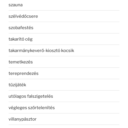
szauna
szélvédőcsere
szobafestés
takarító cég
takarmánykeverő-kiosztó kocsik
temetkezés
tereprendezés
tűzijáték
utólagos falszigetelés
végleges szőrtelenítés
villanypásztor