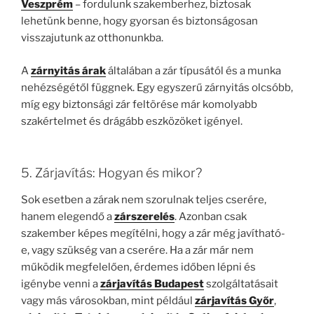
Veszprém
– fordulunk szakemberhez, biztosak
lehetünk benne, hogy gyorsan és biztonságosan
visszajutunk az otthonunkba.
A
zárnyitás árak
általában a zár típusától és a munka
nehézségétől függnek. Egy egyszerű zárnyitás olcsóbb,
míg egy biztonsági zár feltörése már komolyabb
szakértelmet és drágább eszközöket igényel.
5. Zárjavítás: Hogyan és mikor?
Sok esetben a zárak nem szorulnak teljes cserére,
hanem elegendő a
zárszerelés
. Azonban csak
szakember képes megítélni, hogy a zár még javítható-
e, vagy szükség van a cserére. Ha a zár már nem
működik megfelelően, érdemes időben lépni és
igénybe venni a
zárjavítás Budapest
szolgáltatásait
vagy más városokban, mint például
zárjavítás Győr
,