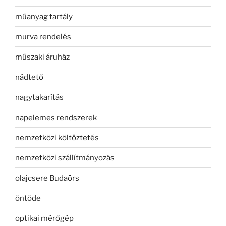
műanyag tartály
murva rendelés
műszaki áruház
nádtető
nagytakarítás
napelemes rendszerek
nemzetközi költöztetés
nemzetközi szállítmányozás
olajcsere Budaörs
öntöde
optikai mérőgép