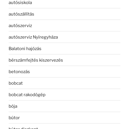
autósiskola
autószállítás
autószerviz
autószerviz Nyíregyháza
Balatoni hajózás
bérszámfejtés kiszervezés
betonozás
bobcat
bobcat rakodógép
bója
bútor