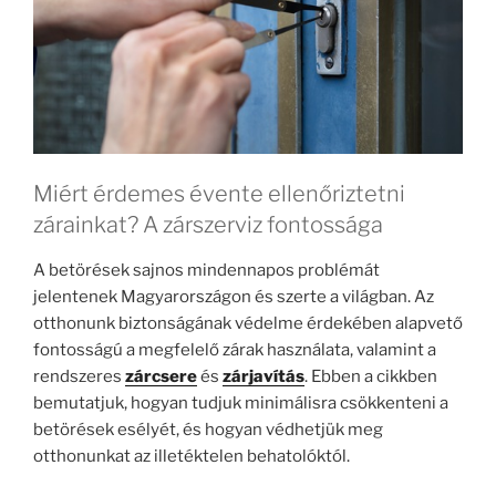
Miért érdemes évente ellenőriztetni
zárainkat? A zárszerviz fontossága
A betörések sajnos mindennapos problémát
jelentenek Magyarországon és szerte a világban. Az
otthonunk biztonságának védelme érdekében alapvető
fontosságú a megfelelő zárak használata, valamint a
rendszeres
zárcsere
és
zárjavítás
. Ebben a cikkben
bemutatjuk, hogyan tudjuk minimálisra csökkenteni a
betörések esélyét, és hogyan védhetjük meg
otthonunkat az illetéktelen behatolóktól.