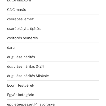
bútor diszkont
CNC marás
cserepes lemez
cserépkályha építés
csőtörés bemérés
daru
duguláselhárítás
duguláselhárítás 0-24
duguláselhárítás Miskolc
Ecom Testvérek
Egyéb kategória
épületgépészet Pilisvörösvá