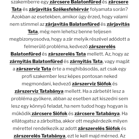
szakemberre egy
zárcsere Balatonfüred
és
zárcsere
Tata
és
zárjavítás Székesfehérvár
folyamata során?
Azokban az esetekben, amikor úgy érzed, hogy valami
nem stimmel az
zárjavítás Balatonfüred
és
zárjavítás
Tata
, még nem lehetsz benne teljesen
megbizonyosodva, hogy a zár melyik részével adódott a
felmerülő probléma, kedvező
zárszerelés
Balatonfüred
és
zárszerelés Tata
mellett. Az, hogy az
zárnyitás Balatonfüred
és
zárnyitás Tata
, vagy magát
a
zárszerviz Tata
érte a meghibásodás, azt csak egy
profi szakember lesz képes pontosan neked
megmondani, kedvező
zárszerviz Siófok
és
zárszerviz Tatabánya
mellett. Ha a zárbetét lesz a
probléma gyökere, abban az esetben azt kiszedni sem
lesz egy könnyű feladat, ha nem tudod hogy hogyan is
működik
zárcsere Siófok
és
zárcsere Tatabánya
. Ha
ellátogatsz a zárboltba, akkor ott megkérdezik milyen
mérettel rendelkezik az adott
zárszerelés Siófok
és
zárszerelés Tatabánya
, ezt le kell majd mérned. Az