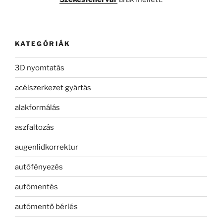
KATEGÓRIÁK
3D nyomtatás
acélszerkezet gyártás
alakformálás
aszfaltozás
augenlidkorrektur
autófényezés
autómentés
autómentő bérlés