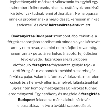
leghatékonyabb módszert választania és egyből egy
szakembert felkeresnie, hiszen a csótányok rendkívül
kártékonyak tudnak lenni otthonában. Ne halogassa
ennek a problémának a megoldását, keressen minket
szakszerű és olcsó
kártevőirtás árak
miatt!
Csótányirtás Budapest
szempontjából tekintve, a
férgek csoportjába sorolhatunk minden olyan kártevőt,
amely nem rovar, valamint nem kifejlett rovar még,
hanem annak pete, lárva, kukac állapotú, fejlődésben
lévő egyede. Hazánkban a legsűrűbben
előforduló,
féregirtás
folyamatát igénylő fajok a
drótféreg, és a vaspondró, továbbá a cserebogár
lárvája, a pajor. Valamint, fontos védekezni a meztelen
csigák és a hernyók ellen is, amelyek falánkságukkal
úgyszintén komoly mezőgazdasági károkat tudnak
eredményezni. Egy hatékony és megfelelő
féregirtás
Budapest
feladata a már kialakult kártevők
elpusztítása, illetve a további szaporodásuk