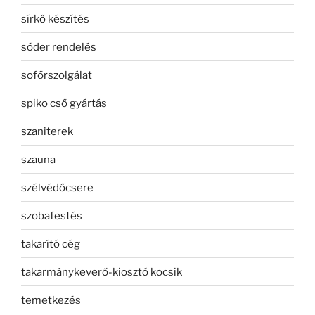
sírkő készítés
sóder rendelés
sofőrszolgálat
spiko cső gyártás
szaniterek
szauna
szélvédőcsere
szobafestés
takarító cég
takarmánykeverő-kiosztó kocsik
temetkezés