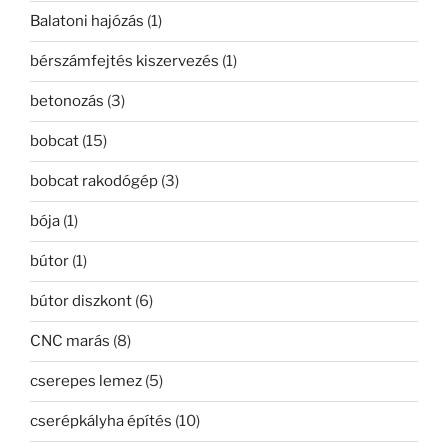
Balatoni hajózás
(1)
bérszámfejtés kiszervezés
(1)
betonozás
(3)
bobcat
(15)
bobcat rakodógép
(3)
bója
(1)
bútor
(1)
bútor diszkont
(6)
CNC marás
(8)
cserepes lemez
(5)
cserépkályha építés
(10)