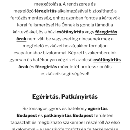
meggátolása. A rendszeres és
megelőző
féregirtás
alkalmazásával biztosítható a
fertőzésmentesség, ehhez azonban fontos a kártevők
korai felismerése! Ha Önnek is gondja támadt a
kártevőkkel, és a házi
csótányirtás
vagy
féregirtás
árak
nem vált be vagy esetleg nincsenek meg a
megfelelő eszközei hozzá, akkor forduljon
csapatunkhoz bizalommal. Képzett szakembereink
gyorsan és hatékonyan végzik el az olcsó
csótányirtás
árak
és
féregirtás
műveletét professzionális
eszközeik segítségével!
Egérirtás
,
Patkányirtás
Biztonságos, gyors és hatékony
egérirtás
Budapest
és
patkányirtás Budapest
területén
tapasztalt és megbízható szakember részéről! Az első
alkalommal – a rágcsálófertőzöttség feltérképezése