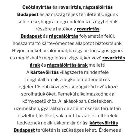
Csótányirtás
és
rovarirtás
,
rágcsálóirtás
Budapest
és az ország teljes területén! Cégünk
küldetése, hogy a megrendelőink és ügyfeleink
részére a hatékony
rovarirtás
Budapest
és
rágcsálóirtás
folyamatán felül,
hosszantartó kártevőmentes állapotot biztosítsunk.
Hívjon minket bizalommal, ha egy biztonságos, gyors
és megbízható megoldásra vágyik, kedvező
rovarirtás
árak
és
rágcsálóirtás árak
mellett!
A
kártevőirtás
világszerte mindenfele
megtalálhatóak, a legkellemetlenebb és
legjelentősebb közegészségügyi kártevők közé
sorolhatjuk őket. Remekül alkalmazkodnak a
környezetükhöz. A lakásokban, üzletekben,
üzemekben, gyárakban de az élet összes területén
észlelhetjük őket, valamint, ha az életfeltételek
kedveznek nekik, akkor akár óriási
kártevőirtás
Budapest
területén is szükséges lehet. Érdemes a