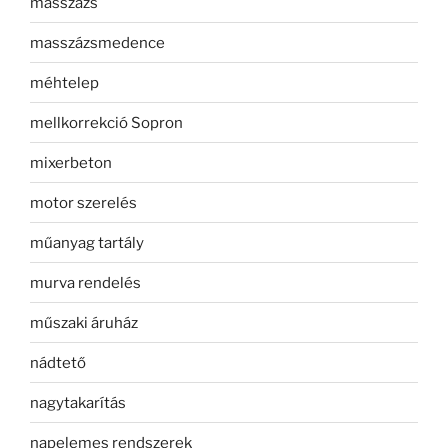
masszázs
masszázsmedence
méhtelep
mellkorrekció Sopron
mixerbeton
motor szerelés
műanyag tartály
murva rendelés
műszaki áruház
nádtető
nagytakarítás
napelemes rendszerek