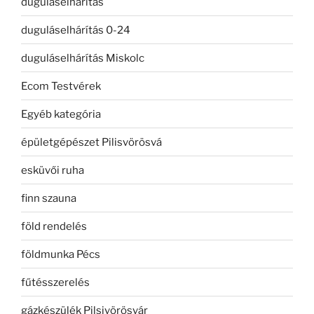
duguláselhárítás
duguláselhárítás 0-24
duguláselhárítás Miskolc
Ecom Testvérek
Egyéb kategória
épületgépészet Pilisvörösvá
esküvői ruha
finn szauna
föld rendelés
földmunka Pécs
fűtésszerelés
gázkészülék Pilsivörösvár