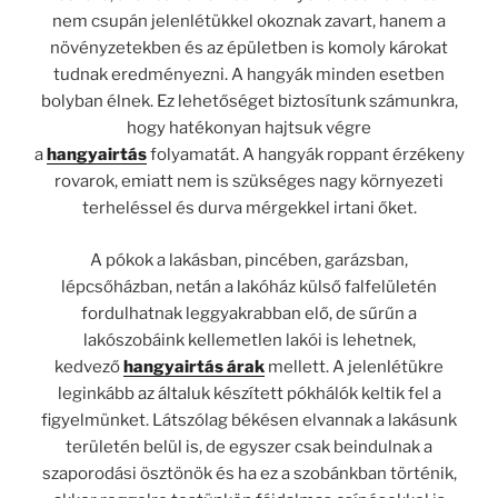
nem csupán jelenlétükkel okoznak zavart, hanem a
növényzetekben és az épületben is komoly károkat
tudnak eredményezni. A hangyák minden esetben
bolyban élnek. Ez lehetőséget biztosítunk számunkra,
hogy hatékonyan hajtsuk végre
a
hangyairtás
folyamatát. A hangyák roppant érzékeny
rovarok, emiatt nem is szükséges nagy környezeti
terheléssel és durva mérgekkel irtani őket.
A pókok a lakásban, pincében, garázsban,
lépcsőházban, netán a lakóház külső falfelületén
fordulhatnak leggyakrabban elő, de sűrűn a
lakószobáink kellemetlen lakói is lehetnek,
kedvező
hangyairtás árak
mellett. A jelenlétükre
leginkább az általuk készített pókhálók keltik fel a
figyelmünket. Látszólag békésen elvannak a lakásunk
területén belül is, de egyszer csak beindulnak a
szaporodási ösztönök és ha ez a szobánkban történik,