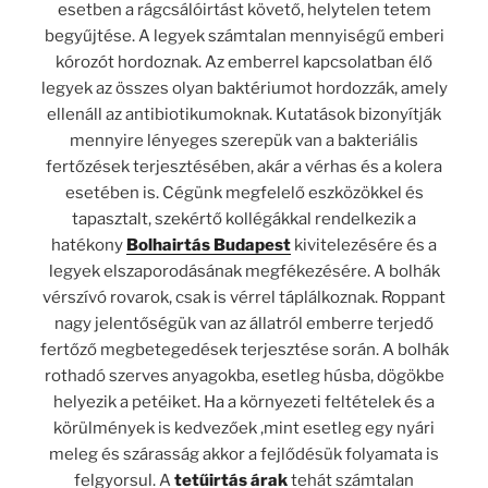
esetben a rágcsálóirtást követő, helytelen tetem
begyűjtése. A legyek számtalan mennyiségű emberi
kórozót hordoznak. Az emberrel kapcsolatban élő
legyek az összes olyan baktériumot hordozzák, amely
ellenáll az antibiotikumoknak. Kutatások bizonyítják
mennyire lényeges szerepük van a bakteriális
fertőzések terjesztésében, akár a vérhas és a kolera
esetében is. Cégünk megfelelő eszközökkel és
tapasztalt, szekértő kollégákkal rendelkezik a
hatékony
Bolhairtás Budapest
kivitelezésére és a
legyek elszaporodásának megfékezésére. A bolhák
vérszívó rovarok, csak is vérrel táplálkoznak. Roppant
nagy jelentőségük van az állatról emberre terjedő
fertőző megbetegedések terjesztése során. A bolhák
rothadó szerves anyagokba, esetleg húsba, dögökbe
helyezik a petéiket. Ha a környezeti feltételek és a
körülmények is kedvezőek ,mint esetleg egy nyári
meleg és szárasság akkor a fejlődésük folyamata is
felgyorsul. A
tetűirtás árak
tehát számtalan