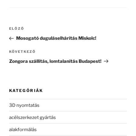
Bejegyzés
Korábbi
ELŐZŐ
navigáció
bejegyzés
Mosogató duguláselhárítás Miskolc!
Következő
KÖVETKEZŐ
bejegyzés
Zongora szállítás, lomtalanítás Budapest!
KATEGÓRIÁK
3D nyomtatás
acélszerkezet gyártás
alakformálás