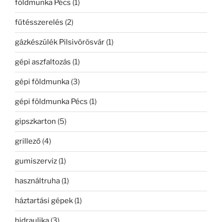
földmunka Pécs
(1)
fűtésszerelés
(2)
gázkészülék Pilsivörösvár
(1)
gépi aszfaltozás
(1)
gépi földmunka
(3)
gépi földmunka Pécs
(1)
gipszkarton
(5)
grillező
(4)
gumiszerviz
(1)
használtruha
(1)
háztartási gépek
(1)
hidraulika
(3)