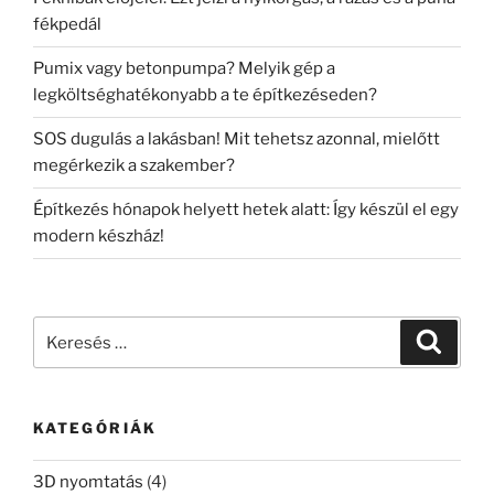
fékpedál
Pumix vagy betonpumpa? Melyik gép a
legköltséghatékonyabb a te építkezéseden?
SOS dugulás a lakásban! Mit tehetsz azonnal, mielőtt
megérkezik a szakember?
Építkezés hónapok helyett hetek alatt: Így készül el egy
modern készház!
Keresés
Keresé
a
következő
kifejezésre:
KATEGÓRIÁK
3D nyomtatás
(4)