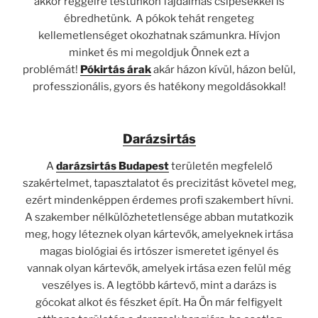
akkor reggelre testünkön fájdalmas csípésekkel is
ébredhetünk. A pókok tehát rengeteg
kellemetlenséget okozhatnak számunkra. Hívjon
minket és mi megoldjuk Önnek ezt a
problémát!
Pókirtás árak
akár házon kívül, házon belül,
professzionális, gyors és hatékony megoldásokkal!
Darázsirtás
A
darázsirtás Budapest
területén megfelelő
szakértelmet, tapasztalatot és precizitást követel meg,
ezért mindenképpen érdemes profi szakembert hívni.
A szakember nélkülözhetetlensége abban mutatkozik
meg, hogy léteznek olyan kártevők, amelyeknek irtása
magas biológiai és irtószer ismeretet igényel és
vannak olyan kártevők, amelyek irtása ezen felül még
veszélyes is. A legtöbb kártevő, mint a darázs is
gócokat alkot és fészket épít. Ha Ön már felfigyelt