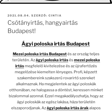
BEKÜLDVE:
2021.08.04.
SZERZŐ:
CINTIA
Csótányirtás, hangyairtás
Budapest!
Ágyi poloska irtás Budapest
Mezei poloska irtás
Budapest
és az ország teljes
területén. Az
ágyi poloska irtás
és
mezei poloska
irtás
megfelelő kivitelezése és az újrafertőzés
megelőzése kiemelten lényeges. Profi, képzett
szakembereink szakszerű rovarirtó szereket
alkalmaznak. Ha megjelentek az ágyi poloskák
otthonában, ne halogassa a döntést, keressen minket
bizalommal azonnal. Ezzel megakadályozhatja, hogy az
ágyi poloskák az egész lakása, háza területén
elszaporodjanak. Az
ágyi poloska irtás árak
alapos