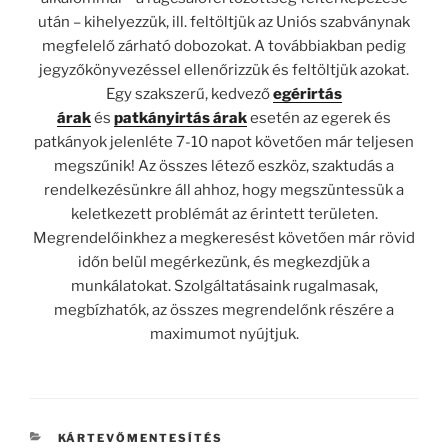
után – kihelyezzük, ill. feltöltjük az Uniós szabványnak
megfelelő zárható dobozokat. A továbbiakban pedig
jegyzőkönyvezéssel ellenőrizzük és feltöltjük azokat.
Egy szakszerű, kedvező
egérirtás
árak
és
patkányirtás árak
esetén az egerek és
patkányok jelenléte 7-10 napot követően már teljesen
megszűnik! Az összes létező eszköz, szaktudás a
rendelkezésünkre áll ahhoz, hogy megszüntessük a
keletkezett problémát az érintett területen.
Megrendelőinkhez a megkeresést követően már rövid
időn belül megérkezünk, és megkezdjük a
munkálatokat. Szolgáltatásaink rugalmasak,
megbízhatók, az összes megrendelőnk részére a
maximumot nyújtjuk.
KATEGÓRIÁK
KÁRTEVŐMENTESÍTÉS