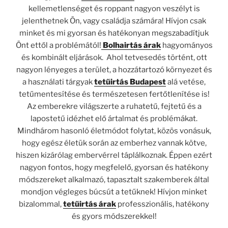
kellemetlenséget és roppant nagyon veszélyt is
jelenthetnek Ön, vagy családja számára! Hívjon csak
minket és mi gyorsan és hatékonyan megszabadítjuk
Önt ettől a problémától!
Bolhairtás árak
hagyományos
és kombinált eljárások. Ahol tetvesedés történt, ott
nagyon lényeges a terület, a hozzátartozó környezet és
a használati tárgyak
tetűirtás Budapest
alá vetése,
tetűmentesítése és természetesen fertőtlenítése is!
Az emberekre világszerte a ruhatetű, fejtetű és a
lapostetű idézhet elő ártalmat és problémákat.
Mindhárom hasonló életmódot folytat, közös vonásuk,
hogy egész életük során az emberhez vannak kötve,
hiszen kizárólag embervérrel táplálkoznak. Éppen ezért
nagyon fontos, hogy megfelelő, gyorsan és hatékony
módszereket alkalmazó, tapasztalt szakemberek által
mondjon végleges búcsút a tetűknek! Hívjon minket
bizalommal,
tetűirtás árak
professzionális, hatékony
és gyors módszerekkel!