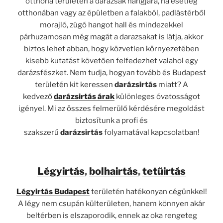
otthona területén a darazsak hangjára, ha esetleg
otthonában vagy az épületben a falakból, padlástérből
morajló, zúgó hangot hall és mindezekkel
párhuzamosan még magát a darazsakat is látja, akkor
biztos lehet abban, hogy közvetlen környezetében
kisebb kutatást követően felfedezhet valahol egy
darázsfészket. Nem tudja, hogyan tovább és Budapest
területén kit keressen
darázsirtás
miatt? A
kedvező
darázsirtás árak
különleges óvatosságot
igényel. Mi az összes felmerülő kérdésére megoldást
biztosítunk a profi és
szakszerű
darázsirtás
folyamatával kapcsolatban!
Légyirtás
,
bolhairtás
,
tetűirtás
Légyirtás Budapest
területén hatékonyan cégünkkel!
A légy nem csupán külterületen, hanem könnyen akár
beltérben is elszaporodik, ennek az oka rengeteg