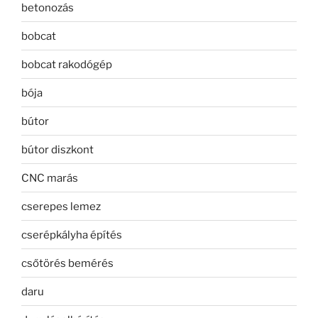
betonozás
bobcat
bobcat rakodógép
bója
bútor
bútor diszkont
CNC marás
cserepes lemez
cserépkályha építés
csőtörés bemérés
daru