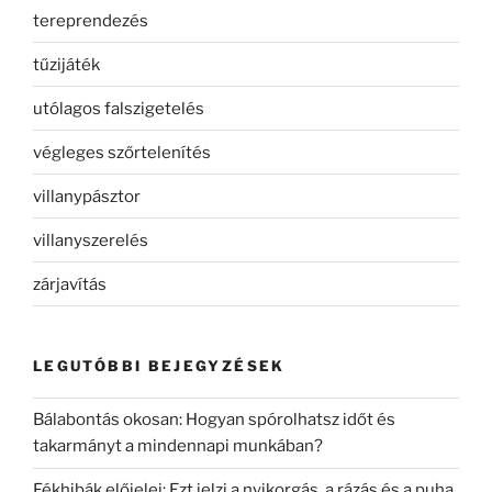
tereprendezés
tűzijáték
utólagos falszigetelés
végleges szőrtelenítés
villanypásztor
villanyszerelés
zárjavítás
LEGUTÓBBI BEJEGYZÉSEK
Bálabontás okosan: Hogyan spórolhatsz időt és
takarmányt a mindennapi munkában?
Fékhibák előjelei: Ezt jelzi a nyikorgás, a rázás és a puha