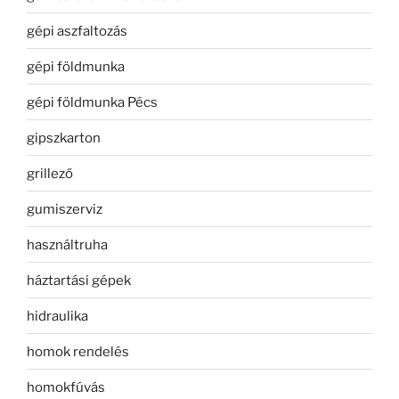
gépi aszfaltozás
gépi földmunka
gépi földmunka Pécs
gipszkarton
grillező
gumiszerviz
használtruha
háztartási gépek
hidraulika
homok rendelés
homokfúvás