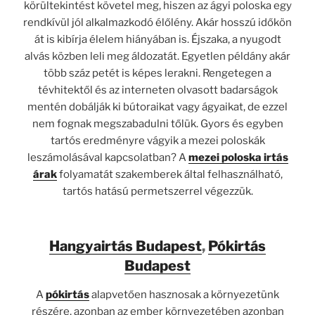
körültekintést követel meg, hiszen az ágyi poloska egy
rendkívül jól alkalmazkodó élőlény. Akár hosszú időkön
át is kibírja élelem hiányában is. Éjszaka, a nyugodt
alvás közben leli meg áldozatát. Egyetlen példány akár
több száz petét is képes lerakni. Rengetegen a
tévhitektől és az interneten olvasott badarságok
mentén dobálják ki bútoraikat vagy ágyaikat, de ezzel
nem fognak megszabadulni tőlük. Gyors és egyben
tartós eredményre vágyik a mezei poloskák
leszámolásával kapcsolatban? A
mezei poloska irtás
árak
folyamatát szakemberek által felhasználható,
tartós hatású permetszerrel végezzük.
Hangyairtás Budapest
,
Pókirtás
Budapest
A
pókirtás
alapvetően hasznosak a környezetünk
részére, azonban az ember környezetében azonban