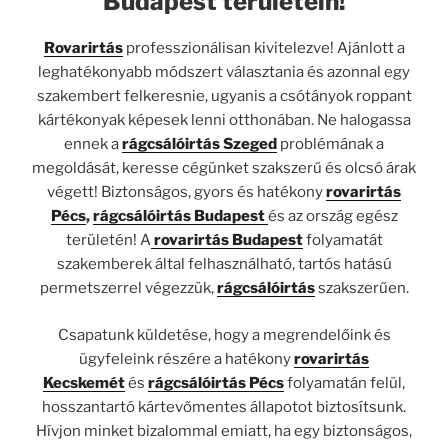
Budapest területein!
Rovarirtás
professzionálisan kivitelezve! Ajánlott a
leghatékonyabb módszert választania és azonnal egy
szakembert felkeresnie, ugyanis a csótányok roppant
kártékonyak képesek lenni otthonában. Ne halogassa
ennek a
rágcsálóirtás Szeged
problémának a
megoldását, keresse cégünket szakszerű és olcsó árak
végett! Biztonságos, gyors és hatékony
rovarirtás
Pécs
,
rágcsálóirtás Budapest
és az ország egész
területén! A
rovarirtás Budapest
folyamatát
szakemberek által felhasználható, tartós hatású
permetszerrel végezzük,
rágcsálóirtás
szakszerűen.
Csapatunk küldetése, hogy a megrendelőink és
ügyfeleink részére a hatékony
rovarirtás
Kecskemét
és
rágcsálóirtás Pécs
folyamatán felül,
hosszantartó kártevőmentes állapotot biztosítsunk.
Hívjon minket bizalommal emiatt, ha egy biztonságos,