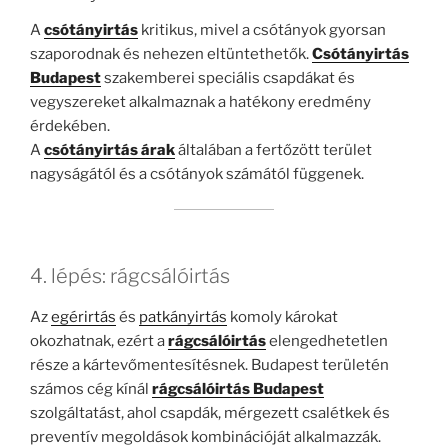
A
csótányirtás
kritikus, mivel a csótányok gyorsan
szaporodnak és nehezen eltüntethetők.
Csótányirtás
Budapest
szakemberei speciális csapdákat és
vegyszereket alkalmaznak a hatékony eredmény
érdekében.
A
csótányirtás árak
általában a fertőzött terület
nagyságától és a csótányok számától függenek.
4. lépés: rágcsálóirtás
Az
egérirtás
és
patkányirtás
komoly károkat
okozhatnak, ezért a
rágcsálóirtás
elengedhetetlen
része a kártevőmentesítésnek. Budapest területén
számos cég kínál
rágcsálóirtás Budapest
szolgáltatást, ahol csapdák, mérgezett csalétkek és
preventív megoldások kombinációját alkalmazzák.