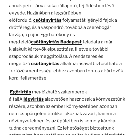
annak pete, lárva, kukac állapotú, fejlődésben lévő
egyede. Hazánkban a legsűrűbben
előforduló,
csótányirtás
folyamatát igénylő fajok a
drótféreg, és a vaspondró, továbbá a cserebogár
lárvája, a pajor. Egy hatékony és
megfelelő
csótányirtás Budapest
feladata a már
kialakult kártevők elpusztítása, illetve a további
szaporodásuk meggátolása. A rendszeres és
megelőző
csótányirtás
alkalmazásával biztosítható a
fertőzésmentesség, ehhez azonban fontos a kártevők
korai felismerése!
Egérirtás
megbízható szakemberek
által!A
légyirtás
alapvetően hasznosak a környezetünk
részére, azonban az ember környezetében azonban
nem csupán jelenlétükkel okoznak zavart, hanem a
növényzetekben és az épületben is komoly károkat
tudnak eredményezni. Ez lehetőséget biztosítunk