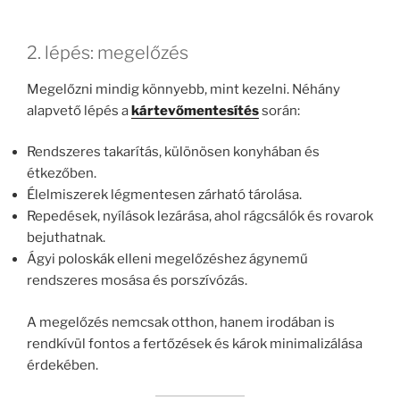
2. lépés: megelőzés
Megelőzni mindig könnyebb, mint kezelni. Néhány
alapvető lépés a
kártevőmentesítés
során:
Rendszeres takarítás, különösen konyhában és
étkezőben.
Élelmiszerek légmentesen zárható tárolása.
Repedések, nyílások lezárása, ahol rágcsálók és rovarok
bejuthatnak.
Ágyi poloskák elleni megelőzéshez ágynemű
rendszeres mosása és porszívózás.
A megelőzés nemcsak otthon, hanem irodában is
rendkívül fontos a fertőzések és károk minimalizálása
érdekében.