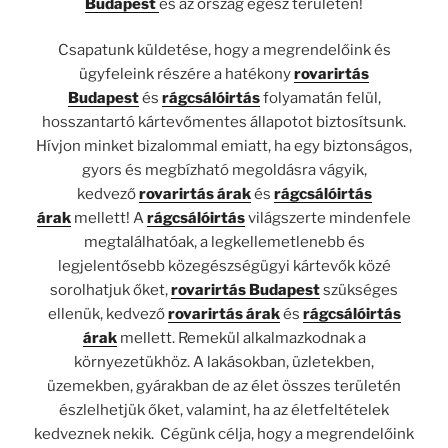
Budapest
és az ország egész területén!
Csapatunk küldetése, hogy a megrendelőink és
ügyfeleink részére a hatékony
rovarirtás
Budapest
és
rágcsálóirtás
folyamatán felül,
hosszantartó kártevőmentes állapotot biztosítsunk.
Hívjon minket bizalommal emiatt, ha egy biztonságos,
gyors és megbízható megoldásra vágyik,
kedvező
rovarirtás árak
és
rágcsálóirtás
árak
mellett! A
rágcsálóirtás
világszerte mindenfele
megtalálhatóak, a legkellemetlenebb és
legjelentősebb közegészségügyi kártevők közé
sorolhatjuk őket,
rovarirtás Budapest
szükséges
ellenük, kedvező
rovarirtás árak
és
rágcsálóirtás
árak
mellett. Remekül alkalmazkodnak a
környezetükhöz. A lakásokban, üzletekben,
üzemekben, gyárakban de az élet összes területén
észlelhetjük őket, valamint, ha az életfeltételek
kedveznek nekik. Cégünk célja, hogy a megrendelőink