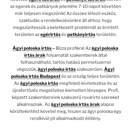
az egerek és patkányok jelenléte 7-10 napot követően
már teljesen megszűnik! Az összes létező eszköz,
szaktudás a rendelkezésünkre áll ahhoz, hogy
megszüntessük a keletkezett problémát az érintett
területen az
egérirtás
és
patkányirtás
területén.
Ágyi poloska irtás
–
Bízza profikra! Az
ágyi poloska
irtás árak
folyamatát szakemberek által
felhasználható, tartós hatású permetszerrel
végezzük,
ágyi poloska irtás
szakszerűen.
Ágyi
poloska irtás
Budapest
és az ország teljes területén.
Az
ágyi poloska irtás
megfelelő kivitelezése és az
újrafertőzés megelőzése kiemelten lényeges. Profi,
képzett szakembereink szakszerű rovarirtó szereket
alkalmaznak. Az
ágyi poloska irtás árak
alapos
körültekintést követel meg, hiszen az ágyi poloska egy
rendkívül jól alkalmazkodó élőlény.