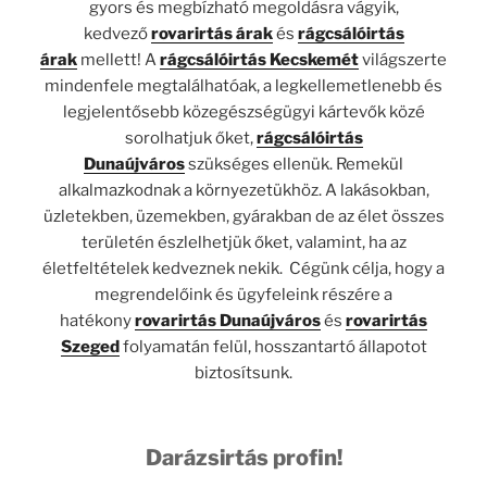
gyors és megbízható megoldásra vágyik,
kedvező
rovarirtás árak
és
rágcsálóirtás
árak
mellett! A
rágcsálóirtás Kecskemét
világszerte
mindenfele megtalálhatóak, a legkellemetlenebb és
legjelentősebb közegészségügyi kártevők közé
sorolhatjuk őket,
rágcsálóirtás
Dunaújváros
szükséges ellenük. Remekül
alkalmazkodnak a környezetükhöz. A lakásokban,
üzletekben, üzemekben, gyárakban de az élet összes
területén észlelhetjük őket, valamint, ha az
életfeltételek kedveznek nekik. Cégünk célja, hogy a
megrendelőink és ügyfeleink részére a
hatékony
rovarirtás Dunaújváros
és
rovarirtás
Szeged
folyamatán felül, hosszantartó állapotot
biztosítsunk.
Darázsirtás profin!