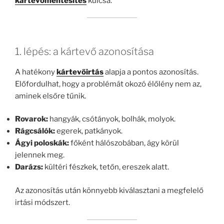
kártevőmentesítés
kulcsa.
1. lépés: a kártevő azonosítása
A hatékony
kártevőirtás
alapja a pontos azonosítás.
Előfordulhat, hogy a problémát okozó élőlény nem az,
aminek elsőre tűnik.
Rovarok:
hangyák, csótányok, bolhák, molyok.
Rágcsálók:
egerek, patkányok.
Ágyi poloskák:
főként hálószobában, ágy körül
jelennek meg.
Darázs:
kültéri fészkek, tetőn, ereszek alatt.
Az azonosítás után könnyebb kiválasztani a megfelelő
irtási módszert.