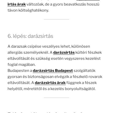
irtás árak
változóak, de a gyors beavatkozás hosszú
távon költséghatékony.
6. lépés: darázsirtás
A darazsak csípése veszélyes lehet, különösen
allergiás személyeknél. A
darázsirtás
kültéri fészkek
eltávolítását és szükség esetén vegyszeres kezelést
foglal magában.
Budapesten a
darázsirtás Budapest
szolgáltatók
gyorsan és biztonságosan elvégzik a fészkelő rovarok
eltávolítását. A
darázsirtás árak
függnek a fészek
helyétől, méretétől és a kezelés bonyolultságától.