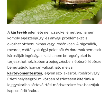
A
kártevők
jelenléte nemcsak kellemetlen, hanem
komoly egészségügyi és anyagi problémákat is
okozhat otthonunkban vagy irodánkban. A rágcsálók,
rovarok, csótányok, ágyi poloskák és darazsak nemcsak
károsítják ingóságainkat, hanem betegségeket is
terjeszthetnek. Ebben a bejegyzésben lépésről lépésre
bemutatjuk, hogyan valósítható meg a
kártevőmentesítés
, legyen szó lakásról, irodáról vagy
üzleti helyiségről, miközben részletesen kitérünk a
leggyakoribb kártevőirtási módszerekre és a hozzájuk
kapcsolódó árakra.