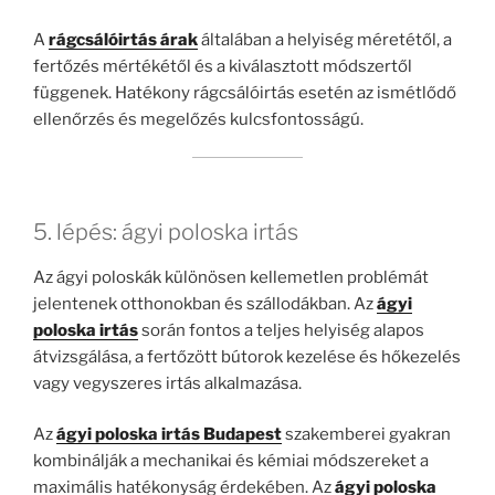
A
rágcsálóirtás árak
általában a helyiség méretétől, a
fertőzés mértékétől és a kiválasztott módszertől
függenek. Hatékony rágcsálóirtás esetén az ismétlődő
ellenőrzés és megelőzés kulcsfontosságú.
5. lépés: ágyi poloska irtás
Az ágyi poloskák különösen kellemetlen problémát
jelentenek otthonokban és szállodákban. Az
ágyi
poloska irtás
során fontos a teljes helyiség alapos
átvizsgálása, a fertőzött bútorok kezelése és hőkezelés
vagy vegyszeres irtás alkalmazása.
Az
ágyi poloska irtás Budapest
szakemberei gyakran
kombinálják a mechanikai és kémiai módszereket a
maximális hatékonyság érdekében. Az
ágyi poloska