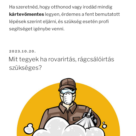
Ha szeretnéd, hogy otthonod vagy irodád mindig
kártevőmentes
legyen, érdemes a fent bemutatott
lépések szerint eljárni, és szükség esetén profi
segítséget igénybe venni.
BEKÜLDVE:
2023.10.20.
Mit tegyek ha rovarirtás, rágcsálóirtás
szükséges?