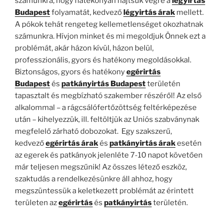
számunkra, hogy hatékonyan hajtsuk végre a
légyirtás
Budapest
folyamatát, kedvező
légyirtás árak
mellett.
A pókok tehát rengeteg kellemetlenséget okozhatnak
számunkra. Hívjon minket és mi megoldjuk Önnek ezt a
problémát, akár házon kívül, házon belül,
professzionális, gyors és hatékony megoldásokkal.
Biztonságos, gyors és hatékony
egérirtás
Budapest
és
patkányirtás Budapest
területén
tapasztalt és megbízható szakember részéről! Az első
alkalommal – a rágcsálófertőzöttség feltérképezése
után – kihelyezzük, ill. feltöltjük az Uniós szabványnak
megfelelő zárható dobozokat. Egy szakszerű,
kedvező
egérirtás árak
és
patkányirtás árak
esetén
az egerek és patkányok jelenléte 7-10 napot követően
már teljesen megszűnik! Az összes létező eszköz,
szaktudás a rendelkezésünkre áll ahhoz, hogy
megszüntessük a keletkezett problémát az érintett
területen az
egérirtás
és
patkányirtás
területén.