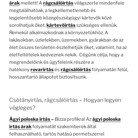
árak
mellett! A
rágcsálóirtás
világszerte mindenfele
megtalálhatóak, a legkellemetlenebb és
legjelentősebb közegészségügyi kártevők közé
sorolhatjuk őket,
kártevőirtás
szükséges ellenük.
Remekül alkalmazkodnak a környezetükhöz. A
lakásokban, üzletekben, üzemekben, gyárakban de az
élet összes területén észlelhetjük őket, valamint, ha az
életfeltételek kedveznek nekik. Cégünk célja, hogy a
megrendelőink és ügyfeleink részére a
hatékony
rovarirtás
és
rágcsálóirtás
folyamatán felül,
hosszantartó állapotot biztosítsunk.
Csótányirtás, rágcsálóirtás – Hogyan legyen
végleges?
Ágyi poloska irtás
–
Bízza profikra! Az
ágyi poloska
irtás árak
folyamatát szakemberek által
felhasználható, tartós hatású permetszerrel