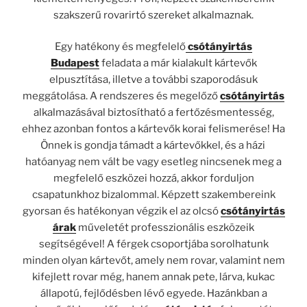
szakszerű rovarirtó szereket alkalmaznak.
Egy hatékony és megfelelő
csótányirtás
Budapest
feladata a már kialakult kártevők
elpusztítása, illetve a további szaporodásuk
meggátolása. A rendszeres és megelőző
csótányirtás
alkalmazásával biztosítható a fertőzésmentesség,
ehhez azonban fontos a kártevők korai felismerése! Ha
Önnek is gondja támadt a kártevőkkel, és a házi
hatóanyag nem vált be vagy esetleg nincsenek meg a
megfelelő eszközei hozzá, akkor forduljon
csapatunkhoz bizalommal. Képzett szakembereink
gyorsan és hatékonyan végzik el az olcsó
csótányirtás
árak
műveletét professzionális eszközeik
segítségével! A férgek csoportjába sorolhatunk
minden olyan kártevőt, amely nem rovar, valamint nem
kifejlett rovar még, hanem annak pete, lárva, kukac
állapotú, fejlődésben lévő egyede. Hazánkban a