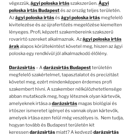
végezzük,
ágyi poloska irtás
szakszerűen.
Ágyi
poloska irtás
Budapest
és az ország teljes területén.
Az
ágyi poloska irtás
és
ágyi poloska irtás
megfelelő
kivitelezése és az újrafertőzés megelőzése kiemelten
lényeges. Profi, képzett szakembereink szakszerű
rovarirtó szereket alkalmaznak. Az
ágyi poloska irtás
árak
alapos körültekintést követel meg, hiszen az ágyi
poloska egy rendkívül jól alkalmazkodó élőlény.
Darázsirtás
– A
darázsirtás Budapest
területén
megfelelő szakértelmet, tapasztalatot és precizitást
követel meg, ezért mindenképpen érdemes profi
szakembert hívni. A szakember nélkülözhetetlensége
abban mutatkozik meg, hogy léteznek olyan kártevők,
amelyeknek irtása a
darázsirtás
magas biológiai és
irtószer ismeretet igényel és vannak olyan kártevők,
amelyek irtása ezen felül még veszélyes is. Nem tudja,
hogyan tovább és Budapest területén kit
keressen
darázsirtás
miatt? A kedvező
darázsirtás