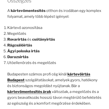
Összegzés
A
kártevőmentesítés
otthon és irodában egy komplex
folyamat, amely több lépést igényel:
Kártevő azonosítása
Megelőzés
Rovarirtás
és
csótányirtás
Rágcsálóirtás
Ágyi poloska irtás
Darazsirtás
Utóellenőrzés és megelőzés
Budapesten számos profi cég kínál
kártevőirtás
Budapest
szolgáltatásokat, amelyek gyors, hatékony
és biztonságos megoldást nyújtanak. Bár a
kártevőmentesítés árak
változóak, a megelőzés és a
gyors beavatkozás hosszú távon megtérülő befektetés
az egészség és a komfort megőrzése érdekében.