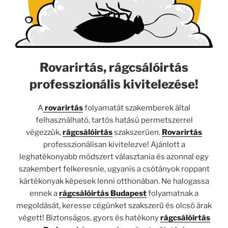
Rovarirtás, rágcsálóirtás
professzionális kivitelezése!
A
rovarirtás
folyamatát szakemberek által
felhasználható, tartós hatású permetszerrel
végezzük,
rágcsálóirtás
szakszerűen.
Rovarirtás
professzionálisan kivitelezve! Ajánlott a
leghatékonyabb módszert választania és azonnal egy
szakembert felkeresnie, ugyanis a csótányok roppant
kártékonyak képesek lenni otthonában. Ne halogassa
ennek a
rágcsálóirtás Budapest
folyamatnak a
megoldását, keresse cégünket szakszerű és olcsó árak
végett! Biztonságos, gyors és hatékony
rágcsálóirtás