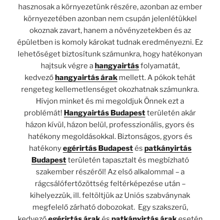
hasznosak a környezetünk részére, azonban az ember
környezetében azonban nem csupán jelenlétükkel
okoznak zavart, hanem a növényzetekben és az
épületben is komoly károkat tudnak eredményezni. Ez
lehetőséget biztosítunk számunkra, hogy hatékonyan
hajtsuk végre a
hangyairtás
folyamatát,
kedvező
hangyairtás árak
mellett. A pókok tehát
rengeteg kellemetlenséget okozhatnak számunkra.
Hívjon minket és mi megoldjuk Önnek ezt a
problémát!
Hangyairtás Budapest
területén akár
házon kívül, házon belül, professzionális, gyors és
hatékony megoldásokkal. Biztonságos, gyors és
hatékony
egérirtás Budapest
és
patkányirtás
Budapest
területén tapasztalt és megbízható
szakember részéről! Az első alkalommal – a
rágcsálófertőzöttség feltérképezése után –
kihelyezzük, ill. feltöltjük az Uniós szabványnak
megfelelő zárható dobozokat. Egy szakszerű,
kedvező
egérirtás árak
és
patkányirtás árak
esetén