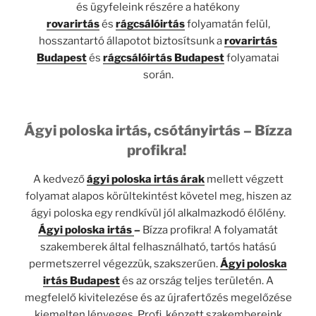
és ügyfeleink részére a hatékony
rovarirtás
és
rágcsálóirtás
folyamatán felül,
hosszantartó állapotot biztosítsunk a
rovarirtás
Budapest
és
rágcsálóirtás Budapest
folyamatai
során.
Ágyi poloska irtás, csótányirtás – Bízza
profikra!
A kedvező
ágyi poloska irtás árak
mellett végzett
folyamat alapos körültekintést követel meg, hiszen az
ágyi poloska egy rendkívül jól alkalmazkodó élőlény.
Ágyi poloska irtás
–
Bízza profikra! A folyamatát
szakemberek által felhasználható, tartós hatású
permetszerrel végezzük, szakszerűen.
Ágyi poloska
irtás
Budapest
és az ország teljes területén. A
megfelelő kivitelezése és az újrafertőzés megelőzése
kiemelten lényeges. Profi, képzett szakembereink