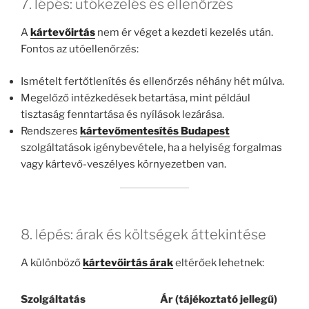
7. lépés: utókezelés és ellenőrzés
A
kártevőirtás
nem ér véget a kezdeti kezelés után.
Fontos az utóellenőrzés:
Ismételt fertőtlenítés és ellenőrzés néhány hét múlva.
Megelőző intézkedések betartása, mint például
tisztaság fenntartása és nyílások lezárása.
Rendszeres
kártevőmentesítés Budapest
szolgáltatások igénybevétele, ha a helyiség forgalmas
vagy kártevő-veszélyes környezetben van.
8. lépés: árak és költségek áttekintése
A különböző
kártevőirtás árak
eltérőek lehetnek:
Szolgáltatás
Ár (tájékoztató jellegű)