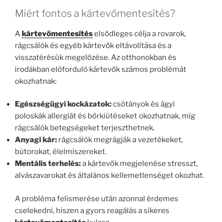
Miért fontos a kártevőmentesítés?
A
kártevőmentesítés
elsődleges célja a rovarok,
rágcsálók és egyéb kártevők eltávolítása és a
visszatérésük megelőzése. Az otthonokban és
irodákban előforduló kártevők számos problémát
okozhatnak:
Egészségügyi kockázatok:
csótányok és ágyi
poloskák allergiát és bőrkiütéseket okozhatnak, míg
rágcsálók betegségeket terjeszthetnek.
Anyagi kár:
rágcsálók megrágják a vezetékeket,
bútorokat, élelmiszereket.
Mentális terhelés:
a kártevők megjelenése stresszt,
alvászavarokat és általános kellemetlenséget okozhat.
A probléma felismerése után azonnal érdemes
cselekedni, hiszen a gyors reagálás a sikeres