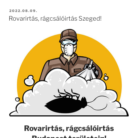
BEKÜLDVE:
2022.08.09.
Rovarirtás, rágcsálóirtás Szeged!
Rovarirtás, rágcsálóirtás