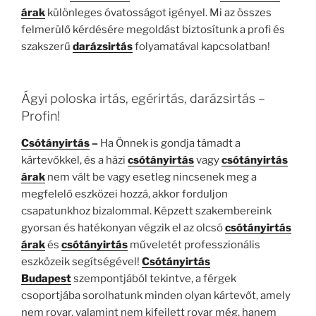
árak
különleges óvatosságot igényel. Mi az összes
felmerülő kérdésére megoldást biztosítunk a profi és
szakszerű
darázsirtás
folyamatával kapcsolatban!
Ágyi poloska irtás, egérirtás, darázsirtás –
Profin!
Csótányirtás
–
Ha Önnek is gondja támadt a
kártevőkkel, és a házi
csótányirtás
vagy
csótányirtás
árak
nem vált be vagy esetleg nincsenek meg a
megfelelő eszközei hozzá, akkor forduljon
csapatunkhoz bizalommal. Képzett szakembereink
gyorsan és hatékonyan végzik el az olcsó
csótányirtás
árak
és
csótányirtás
műveletét professzionális
eszközeik segítségével!
Csótányirtás
Budapest
szempontjából tekintve, a férgek
csoportjába sorolhatunk minden olyan kártevőt, amely
nem rovar, valamint nem kifejlett rovar még, hanem