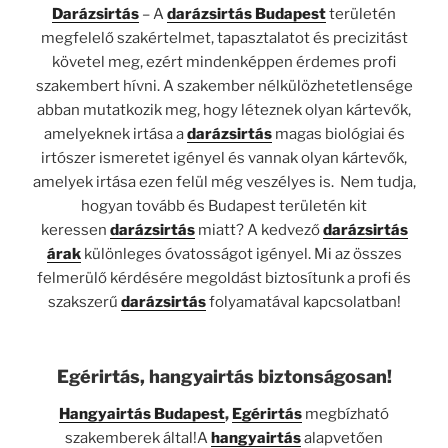
Darázsirtás
– A
darázsirtás Budapest
területén
megfelelő szakértelmet, tapasztalatot és precizitást
követel meg, ezért mindenképpen érdemes profi
szakembert hívni. A szakember nélkülözhetetlensége
abban mutatkozik meg, hogy léteznek olyan kártevők,
amelyeknek irtása a
darázsirtás
magas biológiai és
irtószer ismeretet igényel és vannak olyan kártevők,
amelyek irtása ezen felül még veszélyes is. Nem tudja,
hogyan tovább és Budapest területén kit
keressen
darázsirtás
miatt? A kedvező
darázsirtás
árak
különleges óvatosságot igényel. Mi az összes
felmerülő kérdésére megoldást biztosítunk a profi és
szakszerű
darázsirtás
folyamatával kapcsolatban!
Egérirtás, hangyairtás biztonságosan!
Hangyairtás Budapest
,
Egérirtás
megbízható
szakemberek által!A
hangyairtás
alapvetően