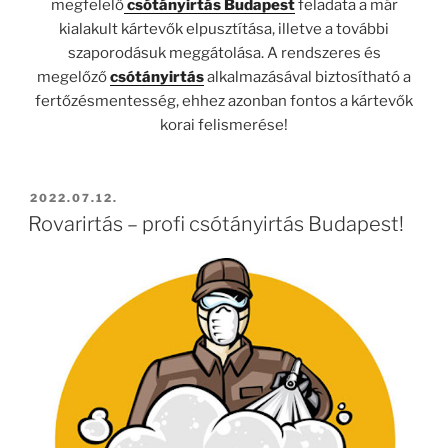
megfelelő
csótányirtás Budapest
feladata a már
kialakult kártevők elpusztítása, illetve a további
szaporodásuk meggátolása. A rendszeres és
megelőző
csótányirtás
alkalmazásával biztosítható a
fertőzésmentesség, ehhez azonban fontos a kártevők
korai felismerése!
BEKÜLDVE:
2022.07.12.
Rovarirtás – profi csótányirtás Budapest!