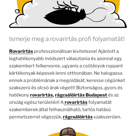
Ismerje meg a rovarirtás profi folyamatát!
Rovarirtás
professzionálisan kivitelezve! Ajánlott a
leghatékonyabb módszert választania és azonnal egy
szakembert felkeresnie, ugyanis a csótányok roppant
kártékonyak képesek lenni otthonában. Ne halogassa
ennek a problémának a megoldását, keresse cégünket
szakszerű és olcsó árak végett! Biztonságos, gyors és
hatékony
rovarirtás
,
rágcsálóirtás Budapest
és az
ország egész területén! A
rovarirtás
folyamatát
szakemberek által felhasználható, tartós hatású
permetszerrel végezzük,
rágcsálóirtás
szakszerűen.