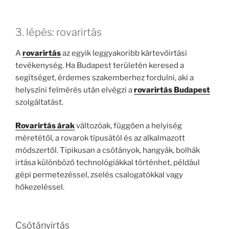
3. lépés: rovarirtás
A
rovarirtás
az egyik leggyakoribb kártevőirtási
tevékenység. Ha Budapest területén keresed a
segítséget, érdemes szakemberhez fordulni, aki a
helyszíni felmérés után elvégzi a
rovarirtás Budapest
szolgáltatást.
Rovarirtás árak
változóak, függően a helyiség
méretétől, a rovarok típusától és az alkalmazott
módszertől. Tipikusan a csótányok, hangyák, bolhák
irtása különböző technológiákkal történhet, például
gépi permetezéssel, zselés csalogatókkal vagy
hőkezeléssel.
Csótányirtás