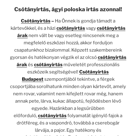
Csótányirtás, ágyi poloska irtás azonnal!
Csótányirtás
–
Ha Önnek is gondja támadt a
kártevőkkel, és a házi
csótányirtás
vagy
csótányirtás
árak
nem vált be vagy esetleg nincsenek meg a
megfelelő eszközei hozzá, akkor forduljon
csapatunkhoz bizalommal. Képzett szakembereink
gyorsan és hatékonyan végzik el az olcsó
csótányirtás
árak
és
csótányirtás
műveletét professzionális
eszközeik segítségével!
Csótányirtás
Budapest
szempontjából tekintve, a férgek
csoportjába sorolhatunk minden olyan kártevőt, amely
nem rovar, valamint nem kifejlett rovar még, hanem
annak pete, lárva, kukac állapotú, fejlődésben lévő
egyede. Hazánkban a legsűrűbben
előforduló,
csótányirtás
folyamatát igénylő fajok a
drótféreg, és a vaspondró, továbbá a cserebogár
lárvája, a pajor. Egy hatékony és