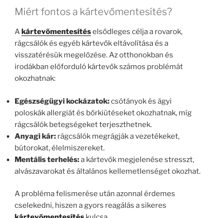
Miért fontos a kártevőmentesítés?
A
kártevőmentesítés
elsődleges célja a rovarok,
rágcsálók és egyéb kártevők eltávolítása és a
visszatérésük megelőzése. Az otthonokban és
irodákban előforduló kártevők számos problémát
okozhatnak:
Egészségügyi kockázatok:
csótányok és ágyi
poloskák allergiát és bőrkiütéseket okozhatnak, míg
rágcsálók betegségeket terjeszthetnek.
Anyagi kár:
rágcsálók megrágják a vezetékeket,
bútorokat, élelmiszereket.
Mentális terhelés:
a kártevők megjelenése stresszt,
alvászavarokat és általános kellemetlenséget okozhat.
A probléma felismerése után azonnal érdemes
cselekedni, hiszen a gyors reagálás a sikeres
kártevőmentesítés
kulcsa.