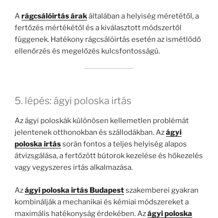
A
rágcsálóirtás árak
általában a helyiség méretétől, a
fertőzés mértékétől és a kiválasztott módszertől
függenek. Hatékony rágcsálóirtás esetén az ismétlődő
ellenőrzés és megelőzés kulcsfontosságú.
5. lépés: ágyi poloska irtás
Az ágyi poloskák különösen kellemetlen problémát
jelentenek otthonokban és szállodákban. Az
ágyi
poloska irtás
során fontos a teljes helyiség alapos
átvizsgálása, a fertőzött bútorok kezelése és hőkezelés
vagy vegyszeres irtás alkalmazása.
Az
ágyi poloska irtás Budapest
szakemberei gyakran
kombinálják a mechanikai és kémiai módszereket a
maximális hatékonyság érdekében. Az
ágyi poloska