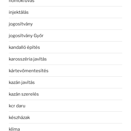
homokfúvás
injektálás
jogosítvány
jogosítvány Győr
kandalló építés
karosszéria javítás
kártevőmentesítés
kazán javítás
kazán szerelés
kcr daru
készházak
klíma