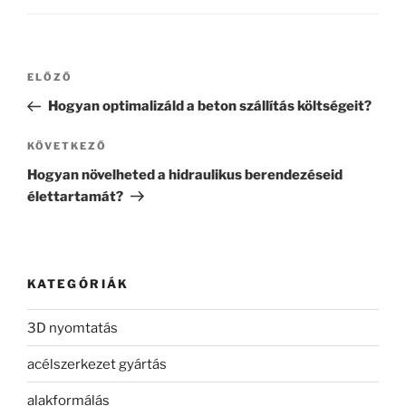
Bejegyzés
Korábbi
ELŐZŐ
navigáció
bejegyzés
Hogyan optimalizáld a beton szállítás költségeit?
Következő
KÖVETKEZŐ
bejegyzés
Hogyan növelheted a hidraulikus berendezéseid
élettartamát?
KATEGÓRIÁK
3D nyomtatás
acélszerkezet gyártás
alakformálás