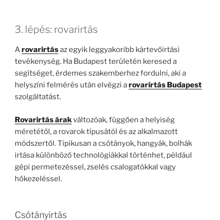
3. lépés: rovarirtás
A
rovarirtás
az egyik leggyakoribb kártevőirtási
tevékenység. Ha Budapest területén keresed a
segítséget, érdemes szakemberhez fordulni, aki a
helyszíni felmérés után elvégzi a
rovarirtás Budapest
szolgáltatást.
Rovarirtás árak
változóak, függően a helyiség
méretétől, a rovarok típusától és az alkalmazott
módszertől. Tipikusan a csótányok, hangyák, bolhák
irtása különböző technológiákkal történhet, például
gépi permetezéssel, zselés csalogatókkal vagy
hőkezeléssel.
Csótányirtás