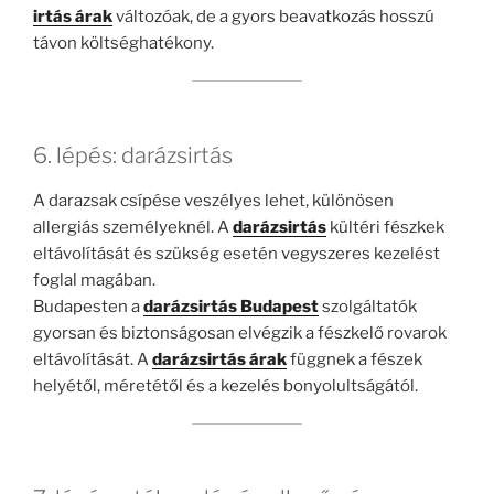
irtás árak
változóak, de a gyors beavatkozás hosszú
távon költséghatékony.
6. lépés: darázsirtás
A darazsak csípése veszélyes lehet, különösen
allergiás személyeknél. A
darázsirtás
kültéri fészkek
eltávolítását és szükség esetén vegyszeres kezelést
foglal magában.
Budapesten a
darázsirtás Budapest
szolgáltatók
gyorsan és biztonságosan elvégzik a fészkelő rovarok
eltávolítását. A
darázsirtás árak
függnek a fészek
helyétől, méretétől és a kezelés bonyolultságától.