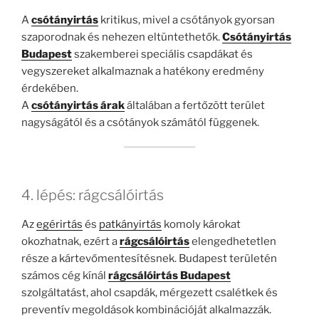
A
csótányirtás
kritikus, mivel a csótányok gyorsan
szaporodnak és nehezen eltüntethetők.
Csótányirtás
Budapest
szakemberei speciális csapdákat és
vegyszereket alkalmaznak a hatékony eredmény
érdekében.
A
csótányirtás árak
általában a fertőzött terület
nagyságától és a csótányok számától függenek.
4. lépés: rágcsálóirtás
Az
egérirtás
és
patkányirtás
komoly károkat
okozhatnak, ezért a
rágcsálóirtás
elengedhetetlen
része a kártevőmentesítésnek. Budapest területén
számos cég kínál
rágcsálóirtás Budapest
szolgáltatást, ahol csapdák, mérgezett csalétkek és
preventív megoldások kombinációját alkalmazzák.