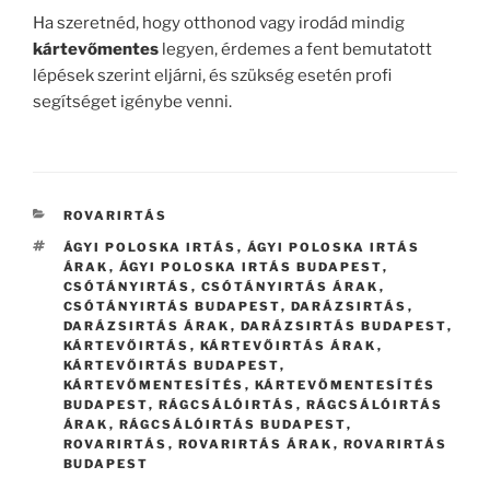
Ha szeretnéd, hogy otthonod vagy irodád mindig
kártevőmentes
legyen, érdemes a fent bemutatott
lépések szerint eljárni, és szükség esetén profi
segítséget igénybe venni.
KATEGÓRIÁK
ROVARIRTÁS
CÍMKÉK
ÁGYI POLOSKA IRTÁS
,
ÁGYI POLOSKA IRTÁS
ÁRAK
,
ÁGYI POLOSKA IRTÁS BUDAPEST
,
CSÓTÁNYIRTÁS
,
CSÓTÁNYIRTÁS ÁRAK
,
CSÓTÁNYIRTÁS BUDAPEST
,
DARÁZSIRTÁS
,
DARÁZSIRTÁS ÁRAK
,
DARÁZSIRTÁS BUDAPEST
,
KÁRTEVŐIRTÁS
,
KÁRTEVŐIRTÁS ÁRAK
,
KÁRTEVŐIRTÁS BUDAPEST
,
KÁRTEVŐMENTESÍTÉS
,
KÁRTEVŐMENTESÍTÉS
BUDAPEST
,
RÁGCSÁLÓIRTÁS
,
RÁGCSÁLÓIRTÁS
ÁRAK
,
RÁGCSÁLÓIRTÁS BUDAPEST
,
ROVARIRTÁS
,
ROVARIRTÁS ÁRAK
,
ROVARIRTÁS
BUDAPEST