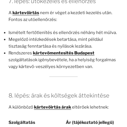
7. lépés: utókezelés és ellenőrzés
A
kártevőirtás
nem ér véget a kezdeti kezelés után.
Fontos az utóellenőrzés:
Ismételt fertőtlenítés és ellenőrzés néhány hét múlva.
Megelőző intézkedések betartása, mint például
tisztaság fenntartása és nyílások lezárása.
Rendszeres
kártevőmentesítés Budapest
szolgáltatások igénybevétele, ha a helyiség forgalmas
vagy kártevő-veszélyes környezetben van.
8. lépés: árak és költségek áttekintése
A különböző
kártevőirtás árak
eltérőek lehetnek:
Szolgáltatás
Ár (tájékoztató jellegű)