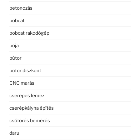
betonozás
bobcat
bobcat rakodógép
bója
bútor
bútor diszkont
CNC marás
cserepes lemez
cserépkályha építés
csőtörés bemérés
daru