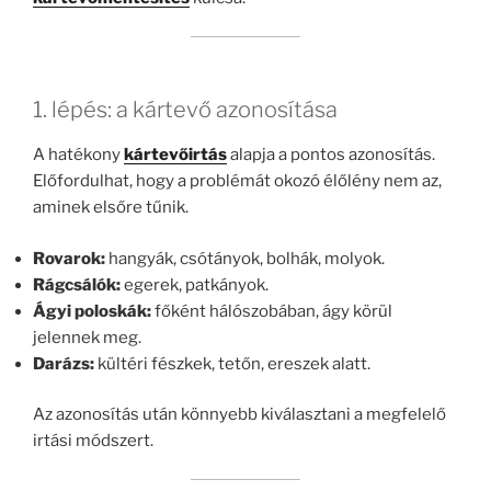
1. lépés: a kártevő azonosítása
A hatékony
kártevőirtás
alapja a pontos azonosítás.
Előfordulhat, hogy a problémát okozó élőlény nem az,
aminek elsőre tűnik.
Rovarok:
hangyák, csótányok, bolhák, molyok.
Rágcsálók:
egerek, patkányok.
Ágyi poloskák:
főként hálószobában, ágy körül
jelennek meg.
Darázs:
kültéri fészkek, tetőn, ereszek alatt.
Az azonosítás után könnyebb kiválasztani a megfelelő
irtási módszert.