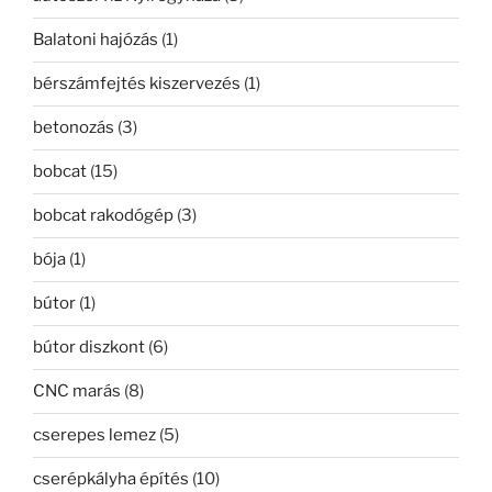
Balatoni hajózás
(1)
bérszámfejtés kiszervezés
(1)
betonozás
(3)
bobcat
(15)
bobcat rakodógép
(3)
bója
(1)
bútor
(1)
bútor diszkont
(6)
CNC marás
(8)
cserepes lemez
(5)
cserépkályha építés
(10)