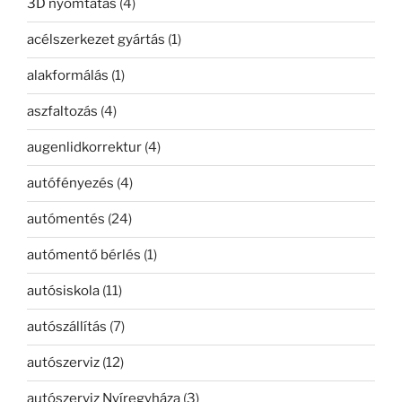
3D nyomtatás
(4)
acélszerkezet gyártás
(1)
alakformálás
(1)
aszfaltozás
(4)
augenlidkorrektur
(4)
autófényezés
(4)
autómentés
(24)
autómentő bérlés
(1)
autósiskola
(11)
autószállítás
(7)
autószerviz
(12)
autószerviz Nyíregyháza
(3)