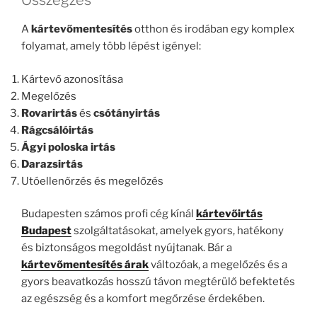
Összegzés
A
kártevőmentesítés
otthon és irodában egy komplex
folyamat, amely több lépést igényel:
Kártevő azonosítása
Megelőzés
Rovarirtás
és
csótányirtás
Rágcsálóirtás
Ágyi poloska irtás
Darazsirtás
Utóellenőrzés és megelőzés
Budapesten számos profi cég kínál
kártevőirtás
Budapest
szolgáltatásokat, amelyek gyors, hatékony
és biztonságos megoldást nyújtanak. Bár a
kártevőmentesítés árak
változóak, a megelőzés és a
gyors beavatkozás hosszú távon megtérülő befektetés
az egészség és a komfort megőrzése érdekében.