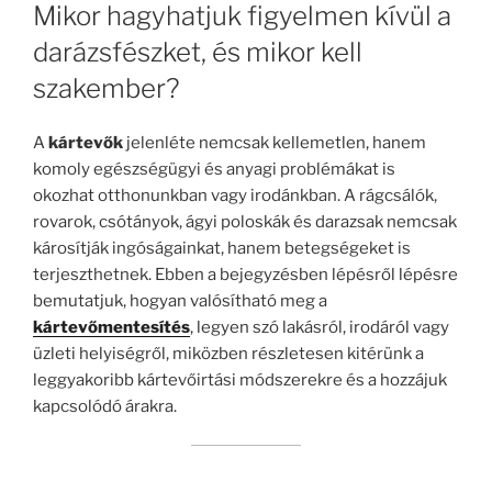
Mikor hagyhatjuk figyelmen kívül a
darázsfészket, és mikor kell
szakember?
A
kártevők
jelenléte nemcsak kellemetlen, hanem
komoly egészségügyi és anyagi problémákat is
okozhat otthonunkban vagy irodánkban. A rágcsálók,
rovarok, csótányok, ágyi poloskák és darazsak nemcsak
károsítják ingóságainkat, hanem betegségeket is
terjeszthetnek. Ebben a bejegyzésben lépésről lépésre
bemutatjuk, hogyan valósítható meg a
kártevőmentesítés
, legyen szó lakásról, irodáról vagy
üzleti helyiségről, miközben részletesen kitérünk a
leggyakoribb kártevőirtási módszerekre és a hozzájuk
kapcsolódó árakra.