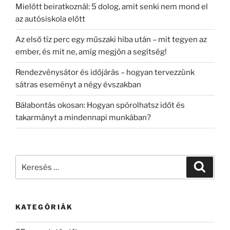
Mielőtt beiratkoznál: 5 dolog, amit senki nem mond el
az autósiskola előtt
Az első tíz perc egy műszaki hiba után – mit tegyen az
ember, és mit ne, amíg megjön a segítség!
Rendezvénysátor és időjárás – hogyan tervezzünk
sátras eseményt a négy évszakban
Bálabontás okosan: Hogyan spórolhatsz időt és
takarmányt a mindennapi munkában?
Keresés
Keresé
a
következő
kifejezésre:
KATEGÓRIÁK