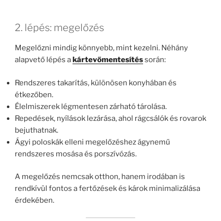
2. lépés: megelőzés
Megelőzni mindig könnyebb, mint kezelni. Néhány
alapvető lépés a
kártevőmentesítés
során:
Rendszeres takarítás, különösen konyhában és
étkezőben.
Élelmiszerek légmentesen zárható tárolása.
Repedések, nyílások lezárása, ahol rágcsálók és rovarok
bejuthatnak.
Ágyi poloskák elleni megelőzéshez ágynemű
rendszeres mosása és porszívózás.
A megelőzés nemcsak otthon, hanem irodában is
rendkívül fontos a fertőzések és károk minimalizálása
érdekében.