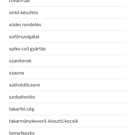
rovarirtás
sírkő készítés
sóder rendelés
sofőrszolgálat
spiko cső gyártás
szaniterek
szauna
szélvédőcsere
szobafestés
takarító cég
takarmánykeverő-kiosztó kocsik
temetkezés