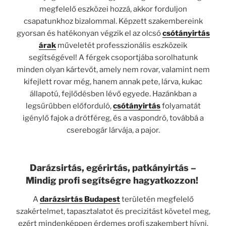
megfelelő eszközei hozzá, akkor forduljon
csapatunkhoz bizalommal. Képzett szakembereink
gyorsan és hatékonyan végzik el az olcsó
csótányirtás
árak
műveletét professzionális eszközeik
segítségével! A férgek csoportjába sorolhatunk
minden olyan kártevőt, amely nem rovar, valamint nem
kifejlett rovar még, hanem annak pete, lárva, kukac
állapotú, fejlődésben lévő egyede. Hazánkban a
legsűrűbben előforduló,
csótányirtás
folyamatát
igénylő fajok a drótféreg, és a vaspondró, továbbá a
cserebogár lárvája, a pajor.
Darázsirtás, egérirtás, patkányirtás –
Mindig profi segítségre hagyatkozzon!
A
darázsirtás Budapest
területén megfelelő
szakértelmet, tapasztalatot és precizitást követel meg,
ezért mindenképpen érdemes profi szakembert hívni.