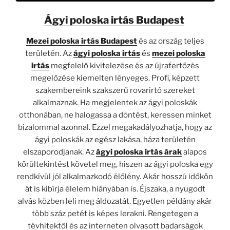
Ágyi poloska irtás Budapest
Mezei poloska irtás
Budapest
és az ország teljes
területén. Az
ágyi poloska irtás
és
mezei poloska
irtás
megfelelő kivitelezése és az újrafertőzés
megelőzése kiemelten lényeges. Profi, képzett
szakembereink szakszerű rovarirtó szereket
alkalmaznak. Ha megjelentek az ágyi poloskák
otthonában, ne halogassa a döntést, keressen minket
bizalommal azonnal. Ezzel megakadályozhatja, hogy az
ágyi poloskák az egész lakása, háza területén
elszaporodjanak. Az
ágyi poloska irtás árak
alapos
körültekintést követel meg, hiszen az ágyi poloska egy
rendkívül jól alkalmazkodó élőlény. Akár hosszú időkön
át is kibírja élelem hiányában is. Éjszaka, a nyugodt
alvás közben leli meg áldozatát. Egyetlen példány akár
több száz petét is képes lerakni. Rengetegen a
tévhitektől és az interneten olvasott badarságok