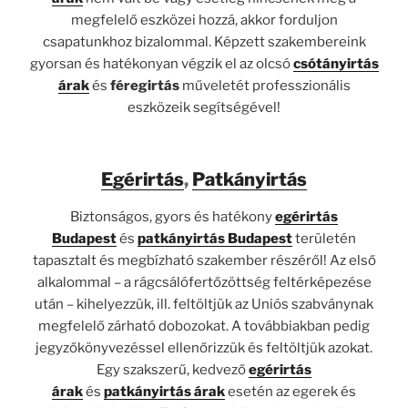
megfelelő eszközei hozzá, akkor forduljon
csapatunkhoz bizalommal. Képzett szakembereink
gyorsan és hatékonyan végzik el az olcsó
csótányirtás
árak
és
féregirtás
műveletét professzionális
eszközeik segítségével!
Egérirtás
,
Patkányirtás
Biztonságos, gyors és hatékony
egérirtás
Budapest
és
patkányirtás Budapest
területén
tapasztalt és megbízható szakember részéről! Az első
alkalommal – a rágcsálófertőzöttség feltérképezése
után – kihelyezzük, ill. feltöltjük az Uniós szabványnak
megfelelő zárható dobozokat. A továbbiakban pedig
jegyzőkönyvezéssel ellenőrizzük és feltöltjük azokat.
Egy szakszerű, kedvező
egérirtás
árak
és
patkányirtás árak
esetén az egerek és