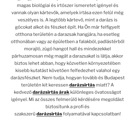
magas biológiai és irtószer ismeretet igényel és
vannak olyan kártevők, amelyek irtása ezen felül még
veszélyes is. A legtöbb kártevő, mint a darázs is
gócokat alkot és fészket épít. Ha Ön már felfigyelt
otthona területén a darazsak hangjára, ha esetleg
otthonában vagy az épületben a falakból, padlástérből
morajló, zúgó hangot hall és mindezekkel
párhuzamosan még magát a darazsakat is látja, akkor
biztos lehet abban, hogy közvetlen környezetében
kisebb kutatást követően felfedezhet valahol egy
darázsfészket. Nem tudja, hogyan tovább és Budapest
területén kit keressen
darázsirtás
miatt? A
kedvező
darázsirtás árak
különleges óvatosságot
igényel. Mi az összes felmerülő kérdésére megoldást
biztosítunk a profi és
szakszerű
darázsirtás
folyamatával kapcsolatban!