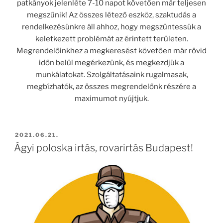
patkányok jelenléte 7-10 napot követően már teljesen
megszűnik! Az összes létező eszköz, szaktudás a
rendelkezésünkre áll ahhoz, hogy megszüntessük a
keletkezett problémát az érintett területen.
Megrendelőinkhez a megkeresést követően már rövid
időn belül megérkezünk, és megkezdjük a
munkálatokat. Szolgáltatásaink rugalmasak,
megbízhatók, az összes megrendelőnk részére a
maximumot nyújtjuk.
BEKÜLDVE:
2021.06.21.
Ágyi poloska irtás, rovarirtás Budapest!