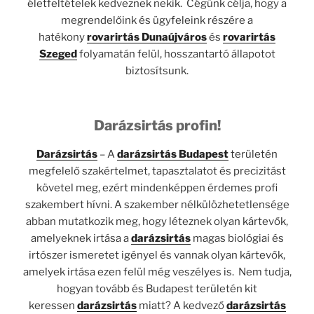
életfeltételek kedveznek nekik. Cégünk célja, hogy a
megrendelőink és ügyfeleink részére a
hatékony
rovarirtás Dunaújváros
és
rovarirtás
Szeged
folyamatán felül, hosszantartó állapotot
biztosítsunk.
Darázsirtás profin!
Darázsirtás
– A
darázsirtás Budapest
területén
megfelelő szakértelmet, tapasztalatot és precizitást
követel meg, ezért mindenképpen érdemes profi
szakembert hívni. A szakember nélkülözhetetlensége
abban mutatkozik meg, hogy léteznek olyan kártevők,
amelyeknek irtása a
darázsirtás
magas biológiai és
irtószer ismeretet igényel és vannak olyan kártevők,
amelyek irtása ezen felül még veszélyes is. Nem tudja,
hogyan tovább és Budapest területén kit
keressen
darázsirtás
miatt? A kedvező
darázsirtás