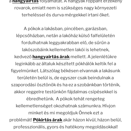
a
hangyairtás
folyamatát. A hangyák roppant érzékeny
rovarok, emiatt nem is szükséges nagy környezeti
terheléssel és durva mérgekkel irtani őket.
A pókok a lakásban, pincében, garázsban,
lépcsőházban, netán a lakóház külső falfelületén
fordulhatnak leggyakrabban elő, de sűrűn a
lakószobáink kellemetlen lakói is lehetnek,
kedvező
hangyairtás árak
mellett. A jelenlétükre
leginkább az általuk készített pókhálók keltik fel a
figyelmünket. Látszólag békésen elvannak a lakásunk
területén belül is, de egyszer csak beindulnak a
szaporodási ösztönök és ha ez a szobánkban történik,
akkor reggelre testünkön fájdalmas csípésekkel is
ébredhetünk. A pókok tehát rengeteg
kellemetlenséget okozhatnak számunkra. Hívjon
minket és mi megoldjuk Önnek ezt a
problémát!
Pókirtás árak
akár házon kívül, házon belül,
professzionális, gyors és hatékony megoldásokkal!