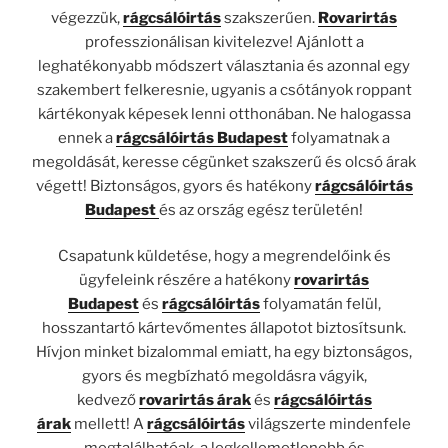
végezzük,
rágcsálóirtás
szakszerűen.
Rovarirtás
professzionálisan kivitelezve! Ajánlott a
leghatékonyabb módszert választania és azonnal egy
szakembert felkeresnie, ugyanis a csótányok roppant
kártékonyak képesek lenni otthonában. Ne halogassa
ennek a
rágcsálóirtás Budapest
folyamatnak a
megoldását, keresse cégünket szakszerű és olcsó árak
végett! Biztonságos, gyors és hatékony
rágcsálóirtás
Budapest
és az ország egész területén!
Csapatunk küldetése, hogy a megrendelőink és
ügyfeleink részére a hatékony
rovarirtás
Budapest
és
rágcsálóirtás
folyamatán felül,
hosszantartó kártevőmentes állapotot biztosítsunk.
Hívjon minket bizalommal emiatt, ha egy biztonságos,
gyors és megbízható megoldásra vágyik,
kedvező
rovarirtás árak
és
rágcsálóirtás
árak
mellett! A
rágcsálóirtás
világszerte mindenfele