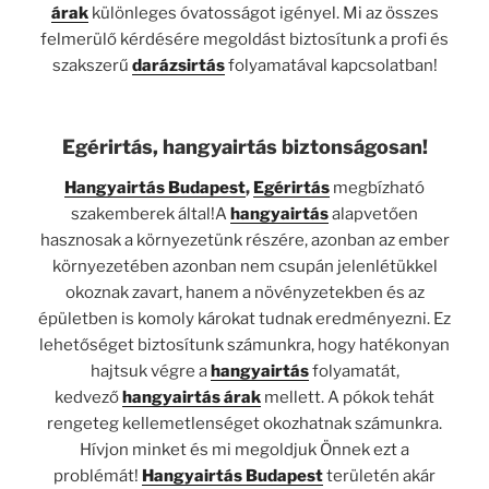
árak
különleges óvatosságot igényel. Mi az összes
felmerülő kérdésére megoldást biztosítunk a profi és
szakszerű
darázsirtás
folyamatával kapcsolatban!
Egérirtás, hangyairtás biztonságosan!
Hangyairtás Budapest
,
Egérirtás
megbízható
szakemberek által!A
hangyairtás
alapvetően
hasznosak a környezetünk részére, azonban az ember
környezetében azonban nem csupán jelenlétükkel
okoznak zavart, hanem a növényzetekben és az
épületben is komoly károkat tudnak eredményezni. Ez
lehetőséget biztosítunk számunkra, hogy hatékonyan
hajtsuk végre a
hangyairtás
folyamatát,
kedvező
hangyairtás árak
mellett. A pókok tehát
rengeteg kellemetlenséget okozhatnak számunkra.
Hívjon minket és mi megoldjuk Önnek ezt a
problémát!
Hangyairtás Budapest
területén akár