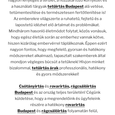
nagyon lényeges a terület, a hozzátartozó környezet és
a használati tárgyak
tetűirtás Budapest
alá vetése,
tetűmentesítése és természetesen fertőtlenítése is!
Az emberekre világszerte a ruhatetű, fejtetű és a
lapostetű idézhet elő ártalmat és problémákat.
Mindhárom hasonló életmódot folytat, közös vonásuk,
hogy egész életük során az emberhez vannak kötve,
hiszen kizárólag embervérrel táplálkoznak. Éppen ezért
nagyon fontos, hogy megfelelő, gyorsan és hatékony
módszereket alkalmazó, tapasztalt szakemberek által
mondjon végleges búcsút a tetűknek! Hívjon minket
bizalommal,
tetűirtás árak
professzionális, hatékony
és gyors módszerekkel!
Csótányirtás
és
rovarirtás
,
rágcsálóirtás
Budapest
és az ország teljes területén! Cégünk
küldetése, hogy a megrendelőink és ügyfeleink
részére a hatékony
rovarirtás
Budapest
és
rágcsálóirtás
folyamatán felül,