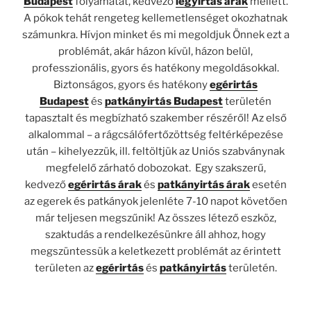
Budapest
folyamatát, kedvező
légyirtás árak
mellett.
A pókok tehát rengeteg kellemetlenséget okozhatnak
számunkra. Hívjon minket és mi megoldjuk Önnek ezt a
problémát, akár házon kívül, házon belül,
professzionális, gyors és hatékony megoldásokkal.
Biztonságos, gyors és hatékony
egérirtás
Budapest
és
patkányirtás Budapest
területén
tapasztalt és megbízható szakember részéről! Az első
alkalommal – a rágcsálófertőzöttség feltérképezése
után – kihelyezzük, ill. feltöltjük az Uniós szabványnak
megfelelő zárható dobozokat. Egy szakszerű,
kedvező
egérirtás árak
és
patkányirtás árak
esetén
az egerek és patkányok jelenléte 7-10 napot követően
már teljesen megszűnik! Az összes létező eszköz,
szaktudás a rendelkezésünkre áll ahhoz, hogy
megszüntessük a keletkezett problémát az érintett
területen az
egérirtás
és
patkányirtás
területén.