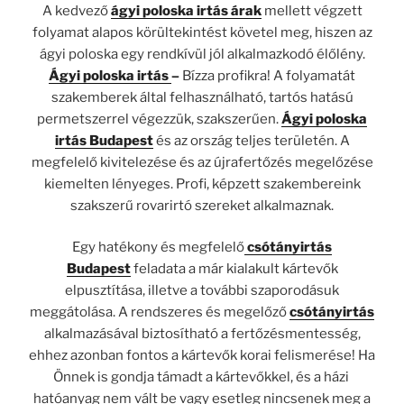
A kedvező
ágyi poloska irtás árak
mellett végzett
folyamat alapos körültekintést követel meg, hiszen az
ágyi poloska egy rendkívül jól alkalmazkodó élőlény.
Ágyi poloska irtás
–
Bízza profikra! A folyamatát
szakemberek által felhasználható, tartós hatású
permetszerrel végezzük, szakszerűen.
Ágyi poloska
irtás
Budapest
és az ország teljes területén. A
megfelelő kivitelezése és az újrafertőzés megelőzése
kiemelten lényeges. Profi, képzett szakembereink
szakszerű rovarirtó szereket alkalmaznak.
Egy hatékony és megfelelő
csótányirtás
Budapest
feladata a már kialakult kártevők
elpusztítása, illetve a további szaporodásuk
meggátolása. A rendszeres és megelőző
csótányirtás
alkalmazásával biztosítható a fertőzésmentesség,
ehhez azonban fontos a kártevők korai felismerése! Ha
Önnek is gondja támadt a kártevőkkel, és a házi
hatóanyag nem vált be vagy esetleg nincsenek meg a