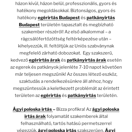
házon kívül, házon belül, professzionális, gyors és
hatékony megoldásokkal. Biztonságos, gyors és
hatékony
egérirtás Budapest
és
patkányirtás
Budapest
területén tapasztalt és megbízható
szakember részéről! Az első alkalommal – a
rágcsálófertőzöttség feltérképezése után –
kihelyezzük, ill. feltöltjük az Uniós szabványnak
megfelelő zárható dobozokat. Egy szakszerű,
kedvező
egérirtás árak
és
patkányirtás árak
esetén
az egerek és patkányok jelenléte 7-10 napot követően
már teljesen megszűnik! Az összes létező eszköz,
szaktudás a rendelkezésünkre áll ahhoz, hogy
megszüntessük a keletkezett problémát az érintett
területen az
egérirtás
és
patkányirtás
területén.
Ágyi poloska irtás
–
Bízza profikra! Az
ágyi poloska
irtás árak
folyamatát szakemberek által
felhasználható, tartós hatású permetszerrel
végezzük,
ágyi poloska irtás
szakszerűen.
Ágyi