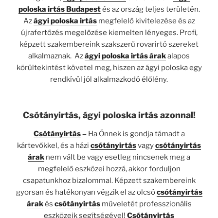
poloska irtás
Budapest
és az ország teljes területén.
Az
ágyi poloska irtás
megfelelő kivitelezése és az
újrafertőzés megelőzése kiemelten lényeges. Profi,
képzett szakembereink szakszerű rovarirtó szereket
alkalmaznak. Az
ágyi poloska irtás árak
alapos
körültekintést követel meg, hiszen az ágyi poloska egy
rendkívül jól alkalmazkodó élőlény.
Csótányirtás, ágyi poloska irtás azonnal!
Csótányirtás
–
Ha Önnek is gondja támadt a
kártevőkkel, és a házi
csótányirtás
vagy
csótányirtás
árak
nem vált be vagy esetleg nincsenek meg a
megfelelő eszközei hozzá, akkor forduljon
csapatunkhoz bizalommal. Képzett szakembereink
gyorsan és hatékonyan végzik el az olcsó
csótányirtás
árak
és
csótányirtás
műveletét professzionális
eszközeik segítségével!
Csótányirtás