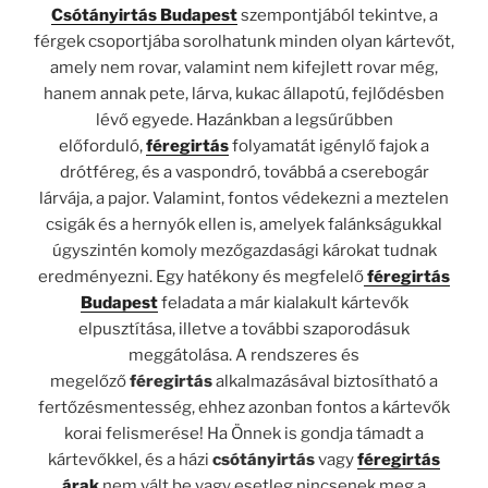
Csótányirtás Budapest
szempontjából tekintve, a
férgek csoportjába sorolhatunk minden olyan kártevőt,
amely nem rovar, valamint nem kifejlett rovar még,
hanem annak pete, lárva, kukac állapotú, fejlődésben
lévő egyede. Hazánkban a legsűrűbben
előforduló,
féregirtás
folyamatát igénylő fajok a
drótféreg, és a vaspondró, továbbá a cserebogár
lárvája, a pajor. Valamint, fontos védekezni a meztelen
csigák és a hernyók ellen is, amelyek falánkságukkal
úgyszintén komoly mezőgazdasági károkat tudnak
eredményezni. Egy hatékony és megfelelő
féregirtás
Budapest
feladata a már kialakult kártevők
elpusztítása, illetve a további szaporodásuk
meggátolása. A rendszeres és
megelőző
féregirtás
alkalmazásával biztosítható a
fertőzésmentesség, ehhez azonban fontos a kártevők
korai felismerése! Ha Önnek is gondja támadt a
kártevőkkel, és a házi
csótányirtás
vagy
féregirtás
árak
nem vált be vagy esetleg nincsenek meg a