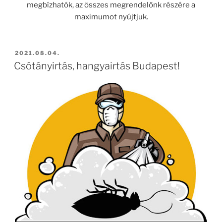
megbízhatók, az összes megrendelőnk részére a
maximumot nyújtjuk.
BEKÜLDVE:
2021.08.04.
Csótányirtás, hangyairtás Budapest!