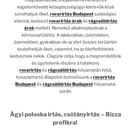
megtalálhatóak, a legkellemetlenebb és
legjelentősebb közegészségügyi kártevők közé
sorolhatjuk őket,
rovarirtás Budapest
szükséges
ellenük, kedvező
rovarirtás árak
és
rágcsálóirtás
árak
mellett. Remekül alkalmazkodnak a
környezetükhöz. A lakásokban, üzletekben,
üzemekben, gyárakban de az élet összes területén
észlelhetjük őket, valamint, ha az életfeltételek
kedveznek nekik. Cégünk célja, hogy a megrendelőink
és ügyfeleink részére a hatékony
rovarirtás
és
rágcsálóirtás
folyamatán felül,
hosszantartó állapotot biztosítsunk a
rovarirtás
Budapest
és
rágcsálóirtás Budapest
folyamatai
során.
Ágyi poloska irtás, csótányirtás – Bízza
profikra!