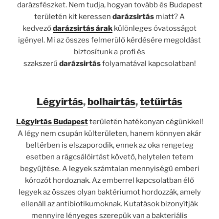
darázsfészket. Nem tudja, hogyan tovább és Budapest
területén kit keressen
darázsirtás
miatt? A
kedvező
darázsirtás árak
különleges óvatosságot
igényel. Mi az összes felmerülő kérdésére megoldást
biztosítunk a profi és
szakszerű
darázsirtás
folyamatával kapcsolatban!
Légyirtás
,
bolhairtás
,
tetűirtás
Légyirtás Budapest
területén hatékonyan cégünkkel!
A légy nem csupán külterületen, hanem könnyen akár
beltérben is elszaporodik, ennek az oka rengeteg
esetben a rágcsálóirtást követő, helytelen tetem
begyűjtése. A legyek számtalan mennyiségű emberi
kórozót hordoznak. Az emberrel kapcsolatban élő
legyek az összes olyan baktériumot hordozzák, amely
ellenáll az antibiotikumoknak. Kutatások bizonyítják
mennyire lényeges szerepük van a bakteriális