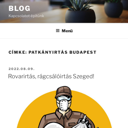
Tartalomhoz
BLOG
Kapcsolatot építünk
Menü
CÍMKE:
PATKÁNYIRTÁS BUDAPEST
BEKÜLDVE:
2022.08.09.
Rovarirtás, rágcsálóirtás Szeged!