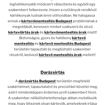
leghatékonyabb módszert választania és egyből egy
szakembert felkeresnie, hiszen a csótányok rendkívül
kártékonyak tudnak lenni otthonában. Ne halogassa
ennek a
kártevőmentesítés Budapest
problémának a
megoldását, keressen minket szakszerű és olcsó
kártevőirtás árak
és
kártevőmentesítés árak
miatt!
Biztonságos, gyors és hatékony
kártevő
mentesítés
és
kártevő mentesítés Budapest
területén tapasztalt és megbízható szakember
részéről, kedvező
kártevő mentesítés árak
mellett!
Darázsirtás
A
darázsirtás Budapest
területén megfelelő
szakértelmet, tapasztalatot és precizitást követel meg,
ezért mindenképpen érdemes profi szakembert hívni.
A szakember nélkülözhetetlensége abban mutatkozik
meg, hogy léteznek olyan kártevők, amelyeknek irtása