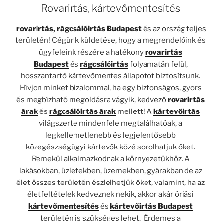
Rovarirtás
,
kártevőmentesítés
rovarirtás
,
rágcsálóirtás Budapest
és az ország teljes
területén! Cégünk küldetése, hogy a megrendelőink és
ügyfeleink részére a hatékony
rovarirtás
Budapest
és
rágcsálóirtás
folyamatán felül,
hosszantartó kártevőmentes állapotot biztosítsunk.
Hívjon minket bizalommal, ha egy biztonságos, gyors
és megbízható megoldásra vágyik, kedvező
rovarirtás
árak
és
rágcsálóirtás árak
mellett! A
kártevőirtás
világszerte mindenfele megtalálhatóak, a
legkellemetlenebb és legjelentősebb
közegészségügyi kártevők közé sorolhatjuk őket.
Remekül alkalmazkodnak a környezetükhöz. A
lakásokban, üzletekben, üzemekben, gyárakban de az
élet összes területén észlelhetjük őket, valamint, ha az
életfeltételek kedveznek nekik, akkor akár óriási
kártevőmentesítés
és
kártevőirtás Budapest
területén is szükséges lehet. Érdemes a