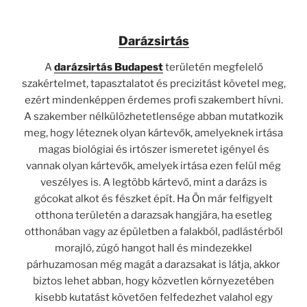
Darázsirtás
A
darázsirtás Budapest
területén megfelelő
szakértelmet, tapasztalatot és precizitást követel meg,
ezért mindenképpen érdemes profi szakembert hívni.
A szakember nélkülözhetetlensége abban mutatkozik
meg, hogy léteznek olyan kártevők, amelyeknek irtása
magas biológiai és irtószer ismeretet igényel és
vannak olyan kártevők, amelyek irtása ezen felül még
veszélyes is. A legtöbb kártevő, mint a darázs is
gócokat alkot és fészket épít. Ha Ön már felfigyelt
otthona területén a darazsak hangjára, ha esetleg
otthonában vagy az épületben a falakból, padlástérből
morajló, zúgó hangot hall és mindezekkel
párhuzamosan még magát a darazsakat is látja, akkor
biztos lehet abban, hogy közvetlen környezetében
kisebb kutatást követően felfedezhet valahol egy