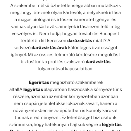
A szakember nélkülözhetetlensége abban mutatkozik
meg, hogy léteznek olyan kártevők, amelyeknek irtása
a magas biológiai és irtószer ismeretet igényel és
vannak olyan kártevők, amelyek irtása ezen felül még
veszélyes is. Nem tudja, hogyan tovább és Budapest
területén kit keressen
darázsirtás
miatt? A
kedvező
darázsirtás árak
különleges óvatosságot
igényel. Mi az összes felmerülő kérdésére megoldást
biztosítunk a profi és szakszerű
darázsirtás
folyamatával kapcsolatban!
Egérirtás
megbízható szakemberek
által!A
légyirtás
alapvetően hasznosak a környezetünk
részére, azonban az ember környezetében azonban
nem csupán jelenlétükkel okoznak zavart, hanem a
növényzetekben és az épületben is komoly károkat
tudnak eredményezni. Ez lehetőséget biztosítunk
számunkra, hogy hatékonyan hajtsuk végre a
légyirtás