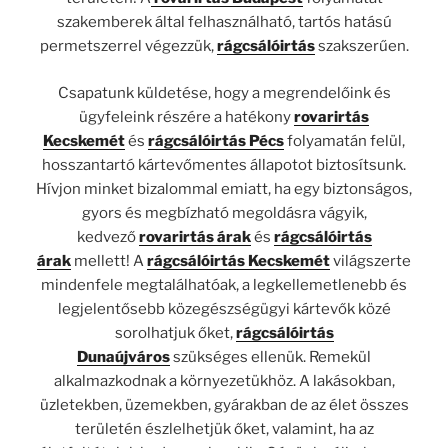
szakemberek által felhasználható, tartós hatású
permetszerrel végezzük,
rágcsálóirtás
szakszerűen.
Csapatunk küldetése, hogy a megrendelőink és
ügyfeleink részére a hatékony
rovarirtás
Kecskemét
és
rágcsálóirtás Pécs
folyamatán felül,
hosszantartó kártevőmentes állapotot biztosítsunk.
Hívjon minket bizalommal emiatt, ha egy biztonságos,
gyors és megbízható megoldásra vágyik,
kedvező
rovarirtás árak
és
rágcsálóirtás
árak
mellett! A
rágcsálóirtás Kecskemét
világszerte
mindenfele megtalálhatóak, a legkellemetlenebb és
legjelentősebb közegészségügyi kártevők közé
sorolhatjuk őket,
rágcsálóirtás
Dunaújváros
szükséges ellenük. Remekül
alkalmazkodnak a környezetükhöz. A lakásokban,
üzletekben, üzemekben, gyárakban de az élet összes
területén észlelhetjük őket, valamint, ha az