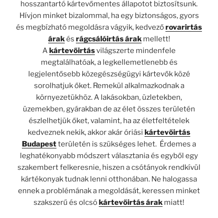
hosszantartó kártevőmentes állapotot biztosítsunk.
Hívjon minket bizalommal, ha egy biztonságos, gyors
és megbízható megoldásra vágyik, kedvező
rovarirtás
árak
és
rágcsálóirtás árak
mellett!
A
kártevőirtás
világszerte mindenfele
megtalálhatóak, a legkellemetlenebb és
legjelentősebb közegészségügyi kártevők közé
sorolhatjuk őket. Remekül alkalmazkodnak a
környezetükhöz. A lakásokban, üzletekben,
üzemekben, gyárakban de az élet összes területén
észlelhetjük őket, valamint, ha az életfeltételek
kedveznek nekik, akkor akár óriási
kártevőirtás
Budapest
területén is szükséges lehet. Érdemes a
leghatékonyabb módszert választania és egyből egy
szakembert felkeresnie, hiszen a csótányok rendkívül
kártékonyak tudnak lenni otthonában. Ne halogassa
ennek a problémának a megoldását, keressen minket
szakszerű és olcsó
kártevőirtás árak
miatt!