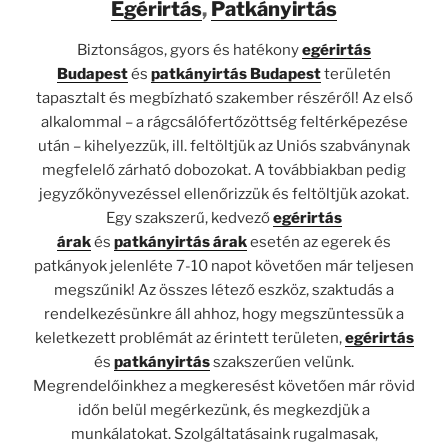
Egérirtás
,
Patkányirtás
Biztonságos, gyors és hatékony
egérirtás
Budapest
és
patkányirtás Budapest
területén
tapasztalt és megbízható szakember részéről! Az első
alkalommal – a rágcsálófertőzöttség feltérképezése
után – kihelyezzük, ill. feltöltjük az Uniós szabványnak
megfelelő zárható dobozokat. A továbbiakban pedig
jegyzőkönyvezéssel ellenőrizzük és feltöltjük azokat.
Egy szakszerű, kedvező
egérirtás
árak
és
patkányirtás árak
esetén az egerek és
patkányok jelenléte 7-10 napot követően már teljesen
megszűnik! Az összes létező eszköz, szaktudás a
rendelkezésünkre áll ahhoz, hogy megszüntessük a
keletkezett problémát az érintett területen,
egérirtás
és
patkányirtás
szakszerűen velünk.
Megrendelőinkhez a megkeresést követően már rövid
időn belül megérkezünk, és megkezdjük a
munkálatokat. Szolgáltatásaink rugalmasak,