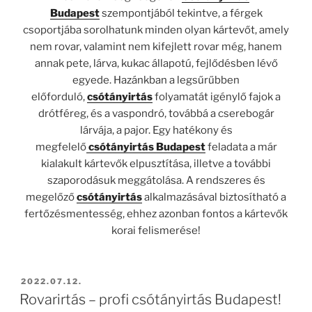
Budapest
szempontjából tekintve, a férgek
csoportjába sorolhatunk minden olyan kártevőt, amely
nem rovar, valamint nem kifejlett rovar még, hanem
annak pete, lárva, kukac állapotú, fejlődésben lévő
egyede. Hazánkban a legsűrűbben
előforduló,
csótányirtás
folyamatát igénylő fajok a
drótféreg, és a vaspondró, továbbá a cserebogár
lárvája, a pajor. Egy hatékony és
megfelelő
csótányirtás Budapest
feladata a már
kialakult kártevők elpusztítása, illetve a további
szaporodásuk meggátolása. A rendszeres és
megelőző
csótányirtás
alkalmazásával biztosítható a
fertőzésmentesség, ehhez azonban fontos a kártevők
korai felismerése!
BEKÜLDVE:
2022.07.12.
Rovarirtás – profi csótányirtás Budapest!