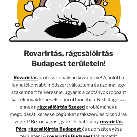
Rovarirtás, rágcsálóirtás
Budapest területein!
Rovarirtás
professzionálisan kivitelezve! Ajánlott a
leghatékonyabb módszert választania és azonnal egy
szakembert felkeresnie, ugyanis a csótányok roppant
kártékonyak képesek lenni otthonában. Ne halogassa
ennek a
rágcsálóirtás Szeged
problémának a
megoldását, keresse cégünket szakszerű és olcsó árak
végett! Biztonságos, gyors és hatékony
rovarirtás
Pécs
,
rágcsálóirtás Budapest
és az ország egész
területén! A
rovarirtás Budapest
folyamatát