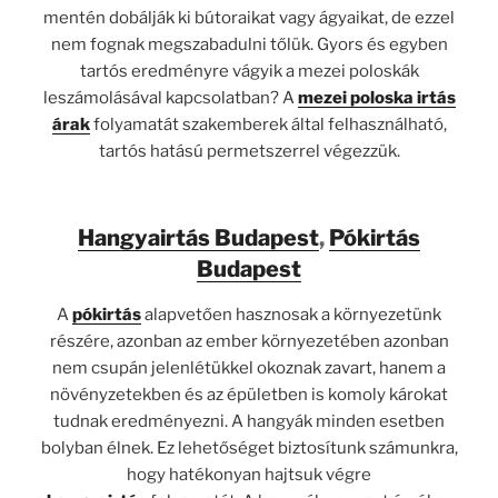
mentén dobálják ki bútoraikat vagy ágyaikat, de ezzel
nem fognak megszabadulni tőlük. Gyors és egyben
tartós eredményre vágyik a mezei poloskák
leszámolásával kapcsolatban? A
mezei poloska irtás
árak
folyamatát szakemberek által felhasználható,
tartós hatású permetszerrel végezzük.
Hangyairtás Budapest
,
Pókirtás
Budapest
A
pókirtás
alapvetően hasznosak a környezetünk
részére, azonban az ember környezetében azonban
nem csupán jelenlétükkel okoznak zavart, hanem a
növényzetekben és az épületben is komoly károkat
tudnak eredményezni. A hangyák minden esetben
bolyban élnek. Ez lehetőséget biztosítunk számunkra,
hogy hatékonyan hajtsuk végre