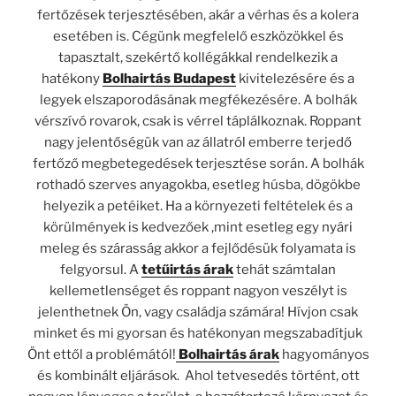
fertőzések terjesztésében, akár a vérhas és a kolera
esetében is. Cégünk megfelelő eszközökkel és
tapasztalt, szekértő kollégákkal rendelkezik a
hatékony
Bolhairtás Budapest
kivitelezésére és a
legyek elszaporodásának megfékezésére. A bolhák
vérszívó rovarok, csak is vérrel táplálkoznak. Roppant
nagy jelentőségük van az állatról emberre terjedő
fertőző megbetegedések terjesztése során. A bolhák
rothadó szerves anyagokba, esetleg húsba, dögökbe
helyezik a petéiket. Ha a környezeti feltételek és a
körülmények is kedvezőek ,mint esetleg egy nyári
meleg és szárasság akkor a fejlődésük folyamata is
felgyorsul. A
tetűirtás árak
tehát számtalan
kellemetlenséget és roppant nagyon veszélyt is
jelenthetnek Ön, vagy családja számára! Hívjon csak
minket és mi gyorsan és hatékonyan megszabadítjuk
Önt ettől a problémától!
Bolhairtás árak
hagyományos
és kombinált eljárások. Ahol tetvesedés történt, ott