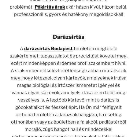
problémát!
Pókirtás árak
akár házon kívül, házon belül,
professzionális, gyors és hatékony megoldásokkal!
Darázsirtás
A
darázsirtás Budapest
területén megfelelő
szakértelmet, tapasztalatot és precizitást követel meg,
ezért mindenképpen érdemes profi szakembert hívni.
A szakember nélkülözhetetlensége abban mutatkozik
meg, hogy léteznek olyan kártevők, amelyeknek irtása
magas biológiai és irtószer ismeretet igényel és
vannak olyan kártevők, amelyek irtása ezen felül még
veszélyes is. A legtöbb kártevő, mint a darázs is
gócokat alkot és fészket épít. Ha Ön már felfigyelt
otthona területén a darazsak hangjára, ha esetleg
otthonában vagy az épületben a falakból, padlástérből
morajló, zúgó hangot hall és mindezekkel
párhuzamosan még magát a darazsakat is látja, akkor