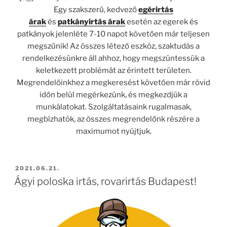
Egy szakszerű, kedvező
egérirtás
árak
és
patkányirtás árak
esetén az egerek és
patkányok jelenléte 7-10 napot követően már teljesen
megszűnik! Az összes létező eszköz, szaktudás a
rendelkezésünkre áll ahhoz, hogy megszüntessük a
keletkezett problémát az érintett területen.
Megrendelőinkhez a megkeresést követően már rövid
időn belül megérkezünk, és megkezdjük a
munkálatokat. Szolgáltatásaink rugalmasak,
megbízhatók, az összes megrendelőnk részére a
maximumot nyújtjuk.
BEKÜLDVE:
2021.06.21.
Ágyi poloska irtás, rovarirtás Budapest!