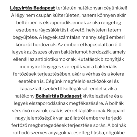
Légyirtás Budapest
területén hatékonyan cégünkkel!
A légy nem csupán külterületen, hanem könnyen akár
beltérben is elszaporodik, ennek az oka rengeteg
esetben a rágcsálóirtást követő, helytelen tetem
begyűjtése. A legyek számtalan mennyiségű emberi
kórozót hordoznak. Az emberrel kapcsolatban élő
legyek az összes olyan baktériumot hordozzák, amely
ellenáll az antibiotikumoknak. Kutatások bizonyítják
mennyire lényeges szerepük van a bakteriális
fertőzések terjesztésében, akár a vérhas és a kolera
esetében is. Cégünk megfelelő eszközökkel és
tapasztalt, szekértő kollégákkal rendelkezik a
hatékony
Bolhairtás Budapest
kivitelezésére és a
legyek elszaporodásának megfékezésére. A bolhák
vérszívó rovarok, csak is vérrel táplálkoznak. Roppant
nagy jelentőségük van az állatról emberre terjedő
fertőző megbetegedések terjesztése során. A bolhák
rothadó szerves anyagokba, esetleg húsba, dögökbe