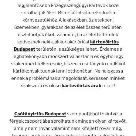
legjelentősebb közegészségügyi kártevők közé
sorolhatjuk őket. Remekül alkalmazkodnak a
környezetükhöz. A lakásokban, üzletekben,
üzemekben, gyárakban de az élet összes területén
észlelhetjük őket, valamint, ha az életfeltételek
kedveznek nekik, akkor akár óriási
kártevőirtás
Budapest
területén is szükséges lehet. Érdemes a
leghatékonyabb módszert választania és egyből egy
szakembert felkeresnie, hiszen a csótányok rendkívül
kártékonyak tudnak lenni otthonában. Ne halogassa
ennek a problémának a megoldását, keressen minket
szakszerű és olcsó
kártevőirtás árak
miatt!
Csótányirtás Budapest
szempontjából tekintve, a
férgek csoportjába sorolhatunk minden olyan kártevőt,
amely nem rovar, valamint nem kifejlett rovar még,
hanem annak pete, lárva, kukac állapotú, fejlődésben