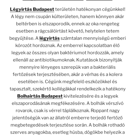
Légyirtás Budapest
területén hatékonyan cégünkkel!
A légy nem csupán külterületen, hanem könnyen akár
beltérben is elszaporodik, ennek az oka rengeteg
esetben a rágcsálóirtást követő, helytelen tetem
begyűjtése. A
légyirtás
számtalan mennyiségű emberi
kórozót hordoznak. Az emberrel kapcsolatban élő
legyek az összes olyan baktériumot hordozzák, amely
ellenáll az antibiotikumoknak. Kutatások bizonyítják
mennyire lényeges szerepük van a bakteriális
fertőzések terjesztésében, akár a vérhas és a kolera
esetében is. Cégünk megfelelő eszközökkel és
tapasztalt, szekértő kollégákkal rendelkezik a hatékony
Bolhairtás Budapest
kivitelezésére és a legyek
elszaporodásának megfékezésére. A bolhák vérszívó
rovarok, csak is vérrel táplálkoznak. Roppant nagy
jelentőségük van az állatról emberre terjedő fertőző
megbetegedések terjesztése során. A bolhák rothadó
szerves anyagokba, esetleg húsba, dögökbe helyezik a