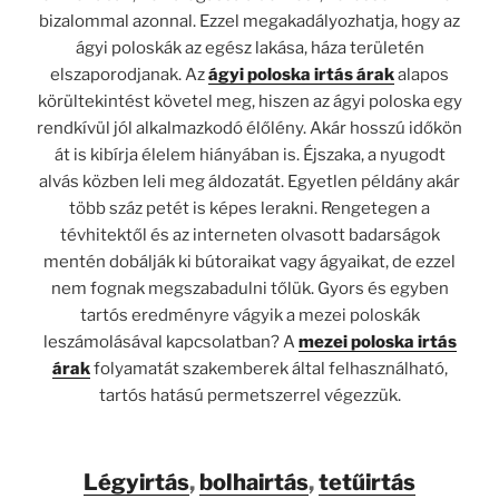
bizalommal azonnal. Ezzel megakadályozhatja, hogy az
ágyi poloskák az egész lakása, háza területén
elszaporodjanak. Az
ágyi poloska irtás árak
alapos
körültekintést követel meg, hiszen az ágyi poloska egy
rendkívül jól alkalmazkodó élőlény. Akár hosszú időkön
át is kibírja élelem hiányában is. Éjszaka, a nyugodt
alvás közben leli meg áldozatát. Egyetlen példány akár
több száz petét is képes lerakni. Rengetegen a
tévhitektől és az interneten olvasott badarságok
mentén dobálják ki bútoraikat vagy ágyaikat, de ezzel
nem fognak megszabadulni tőlük. Gyors és egyben
tartós eredményre vágyik a mezei poloskák
leszámolásával kapcsolatban? A
mezei poloska irtás
árak
folyamatát szakemberek által felhasználható,
tartós hatású permetszerrel végezzük.
Légyirtás
,
bolhairtás
,
tetűirtás