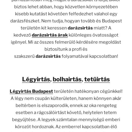
biztos lehet abban, hogy közvetlen környezetében
kisebb kutatást követően felfedezhet valahol egy
darázsfészket. Nem tudja, hogyan tovább és Budapest
területén kit keressen
darázsirtás
miatt? A
kedvező
darázsirtás árak
különleges óvatosságot
igényel. Mi az összes felmerülő kérdésére megoldást
biztosítunk a profi és
szakszerű
darázsirtás
folyamatával kapcsolatban!
Légyirtás
,
bolhairtás
,
tetűirtás
Légyirtás Budapest
területén hatékonyan cégünkkel!
A légy nem csupán külterületen, hanem könnyen akár
beltérben is elszaporodik, ennek az oka rengeteg
esetben a rágcsálóirtást követő, helytelen tetem
begyűjtése. A legyek számtalan mennyiségű emberi
kórozót hordoznak. Az emberrel kapcsolatban élő