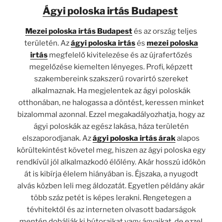
Ágyi poloska irtás Budapest
Mezei poloska irtás
Budapest
és az ország teljes
területén. Az
ágyi poloska irtás
és
mezei poloska
irtás
megfelelő kivitelezése és az újrafertőzés
megelőzése kiemelten lényeges. Profi, képzett
szakembereink szakszerű rovarirtó szereket
alkalmaznak. Ha megjelentek az ágyi poloskák
otthonában, ne halogassa a döntést, keressen minket
bizalommal azonnal. Ezzel megakadályozhatja, hogy az
ágyi poloskák az egész lakása, háza területén
elszaporodjanak. Az
ágyi poloska irtás árak
alapos
körültekintést követel meg, hiszen az ágyi poloska egy
rendkívül jól alkalmazkodó élőlény. Akár hosszú időkön
át is kibírja élelem hiányában is. Éjszaka, a nyugodt
alvás közben leli meg áldozatát. Egyetlen példány akár
több száz petét is képes lerakni. Rengetegen a
tévhitektől és az interneten olvasott badarságok
mentén dobálják ki bútoraikat vagy ágyaikat, de ezzel