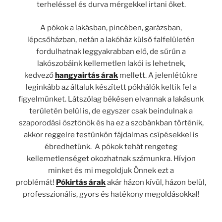
terheléssel és durva mérgekkel irtani őket.
A pókok a lakásban, pincében, garázsban,
lépcsőházban, netán a lakóház külső falfelületén
fordulhatnak leggyakrabban elő, de sűrűn a
lakószobáink kellemetlen lakói is lehetnek,
kedvező
hangyairtás árak
mellett. A jelenlétükre
leginkább az általuk készített pókhálók keltik fel a
figyelmünket. Látszólag békésen elvannak a lakásunk
területén belül is, de egyszer csak beindulnak a
szaporodási ösztönök és ha ez a szobánkban történik,
akkor reggelre testünkön fájdalmas csípésekkel is
ébredhetünk. A pókok tehát rengeteg
kellemetlenséget okozhatnak számunkra. Hívjon
minket és mi megoldjuk Önnek ezt a
problémát!
Pókirtás árak
akár házon kívül, házon belül,
professzionális, gyors és hatékony megoldásokkal!