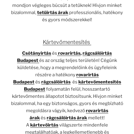
mondjon végleges búcsút a tetűknek! Hívjon minket
bizalommal,
tetűirtás árak
professzionális, hatékony
és gyors módszerekkel!
Kártevőmentesítés
Csótányirtás
és
rovarirtás
,
rágcsálóirtás
Budapest
és az ország teljes területén! Cégünk
küldetése, hogy a megrendelőink és ügyfeleink
részére a hatékony
rovarirtás
Budapest
és
rágcsálóirtás
és
kártevőmentesítés
Budapest
folyamatán felül, hosszantartó
kártevőmentes állapotot biztosítsunk. Hívjon minket
bizalommal, ha egy biztonságos, gyors és megbízható
megoldásra vágyik, kedvező
rovarirtás
árak
és
rágcsálóirtás árak
mellett!
A
kártevőirtás
világszerte mindenfele
megtalálhatóak, a legkellemetlenebb és