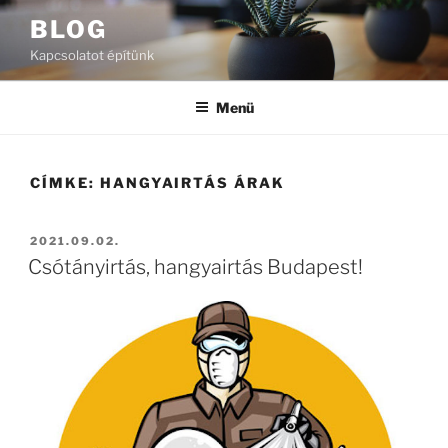
Tartalomhoz
BLOG
Kapcsolatot építünk
Menü
CÍMKE:
HANGYAIRTÁS ÁRAK
BEKÜLDVE:
2021.09.02.
Csótányirtás, hangyairtás Budapest!