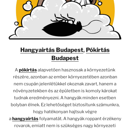
Hangyairtás Budapest
,
Pókirtás
Budapest
A
pókirtás
alapvetően hasznosak a környezetünk
részére, azonban az ember környezetében azonban
nem csupán jelenlétükkel okoznak zavart, hanem a
növényzetekben és az épületben is komoly károkat
tudnak eredményezni. A hangyák minden esetben
bolyban élnek. Ez lehetőséget biztosítunk számunkra,
hogy hatékonyan hajtsuk végre
a
hangyairtás
folyamatát. A hangyák roppant érzékeny
rovarok, emiatt nem is szükséges nagy környezeti