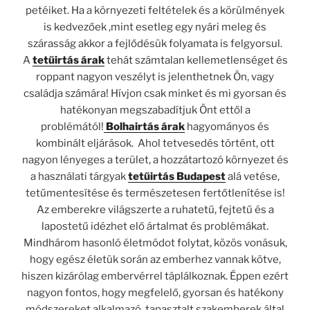
petéiket. Ha a környezeti feltételek és a körülmények
is kedvezőek ,mint esetleg egy nyári meleg és
szárasság akkor a fejlődésük folyamata is felgyorsul.
A
tetűirtás árak
tehát számtalan kellemetlenséget és
roppant nagyon veszélyt is jelenthetnek Ön, vagy
családja számára! Hívjon csak minket és mi gyorsan és
hatékonyan megszabadítjuk Önt ettől a
problémától!
Bolhairtás árak
hagyományos és
kombinált eljárások. Ahol tetvesedés történt, ott
nagyon lényeges a terület, a hozzátartozó környezet és
a használati tárgyak
tetűirtás Budapest
alá vetése,
tetűmentesítése és természetesen fertőtlenítése is!
Az emberekre világszerte a ruhatetű, fejtetű és a
lapostetű idézhet elő ártalmat és problémákat.
Mindhárom hasonló életmódot folytat, közös vonásuk,
hogy egész életük során az emberhez vannak kötve,
hiszen kizárólag embervérrel táplálkoznak. Éppen ezért
nagyon fontos, hogy megfelelő, gyorsan és hatékony
módszereket alkalmazó, tapasztalt szakemberek által