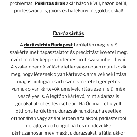
problémát!
Pókirtás árak
akár házon kívül, házon belül,
professzionális, gyors és hatékony megoldásokkal!
Darázsirtás
A
darázsirtás Budapest
területén megfelelő
szakértelmet, tapasztalatot és precizitást követel meg,
ezért mindenképpen érdemes profi szakembert hívni.
A szakember nélkülözhetetlensége abban mutatkozik
meg, hogy léteznek olyan kártevők, amelyeknek irtása
magas biológiai és irtószer ismeretet igényel és
vannak olyan kártevők, amelyek irtása ezen felül még
veszélyes is. A legtöbb kártevő, mint a darázs is
gócokat alkot és fészket épít. Ha Ön már felfigyelt
otthona területén a darazsak hangjára, ha esetleg
otthonában vagy az épületben a falakból, padlástérből
morajló, zúgó hangot hall és mindezekkel
párhuzamosan még magát a darazsakat is látja, akkor