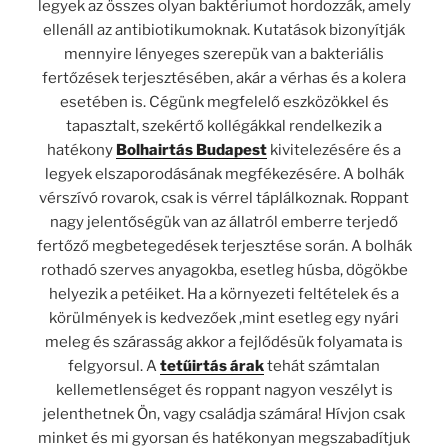
legyek az összes olyan baktériumot hordozzák, amely
ellenáll az antibiotikumoknak. Kutatások bizonyítják
mennyire lényeges szerepük van a bakteriális
fertőzések terjesztésében, akár a vérhas és a kolera
esetében is. Cégünk megfelelő eszközökkel és
tapasztalt, szekértő kollégákkal rendelkezik a
hatékony
Bolhairtás Budapest
kivitelezésére és a
legyek elszaporodásának megfékezésére. A bolhák
vérszívó rovarok, csak is vérrel táplálkoznak. Roppant
nagy jelentőségük van az állatról emberre terjedő
fertőző megbetegedések terjesztése során. A bolhák
rothadó szerves anyagokba, esetleg húsba, dögökbe
helyezik a petéiket. Ha a környezeti feltételek és a
körülmények is kedvezőek ,mint esetleg egy nyári
meleg és szárasság akkor a fejlődésük folyamata is
felgyorsul. A
tetűirtás árak
tehát számtalan
kellemetlenséget és roppant nagyon veszélyt is
jelenthetnek Ön, vagy családja számára! Hívjon csak
minket és mi gyorsan és hatékonyan megszabadítjuk