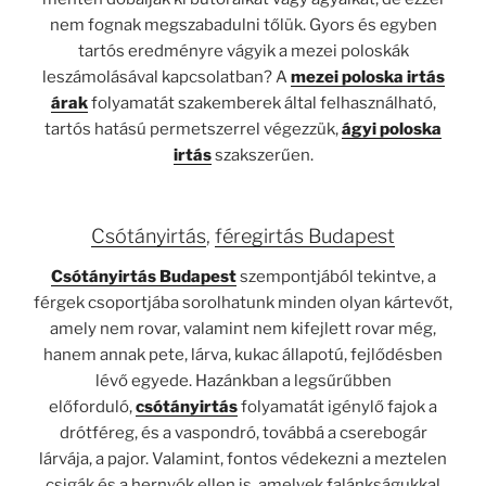
nem fognak megszabadulni tőlük. Gyors és egyben
tartós eredményre vágyik a mezei poloskák
leszámolásával kapcsolatban? A
mezei poloska irtás
árak
folyamatát szakemberek által felhasználható,
tartós hatású permetszerrel végezzük,
ágyi poloska
irtás
szakszerűen.
Csótányirtás
,
féregirtás Budapest
Csótányirtás Budapest
szempontjából tekintve, a
férgek csoportjába sorolhatunk minden olyan kártevőt,
amely nem rovar, valamint nem kifejlett rovar még,
hanem annak pete, lárva, kukac állapotú, fejlődésben
lévő egyede. Hazánkban a legsűrűbben
előforduló,
csótányirtás
folyamatát igénylő fajok a
drótféreg, és a vaspondró, továbbá a cserebogár
lárvája, a pajor. Valamint, fontos védekezni a meztelen
csigák és a hernyók ellen is, amelyek falánkságukkal