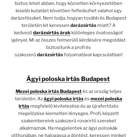
biztos lehet abban, hogy közvetlen környezetében
kisebb kutatást követően felfedezhet valahol egy
darázsfészket. Nem tudja, hogyan tovább és Budapest
területén kit keressen
darázsirtás
miatt? A
kedvező
darázsirtás árak
különleges óvatosságot
igényel. Mi az összes felmerülő kérdésére megoldást
biztosítunk a profi és
szakszerű
darázsirtás
folyamatával kapcsolatban!
Ágyi poloska irtás Budapest
Mezei poloska irtás
Budapest
és az ország teljes
területén. Az
ágyi poloska irtás
és
mezei poloska
irtás
megfelelő kivitelezése és az újrafertőzés
megelőzése kiemelten lényeges. Profi, képzett
szakembereink szakszerű rovarirtó szereket
alkalmaznak. Ha megjelentek az ágyi poloskák
otthonában, ne halogassa a döntést, keressen minket