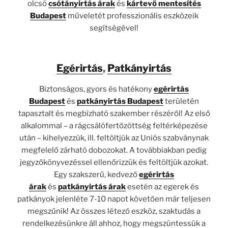
olcsó
csótányirtás árak
és
kártevő mentesítés
Budapest
műveletét professzionális eszközeik
segítségével!
Egérirtás
,
Patkányirtás
Biztonságos, gyors és hatékony
egérirtás
Budapest
és
patkányirtás Budapest
területén
tapasztalt és megbízható szakember részéről! Az első
alkalommal – a rágcsálófertőzöttség feltérképezése
után – kihelyezzük, ill. feltöltjük az Uniós szabványnak
megfelelő zárható dobozokat. A továbbiakban pedig
jegyzőkönyvezéssel ellenőrizzük és feltöltjük azokat.
Egy szakszerű, kedvező
egérirtás
árak
és
patkányirtás árak
esetén az egerek és
patkányok jelenléte 7-10 napot követően már teljesen
megszűnik! Az összes létező eszköz, szaktudás a
rendelkezésünkre áll ahhoz, hogy megszüntessük a