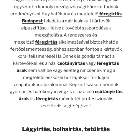
úgyszintén komoly mezőgazdasági károkat tudnak
eredményezni. Egy hatékony és megfelelő
féregirtás
Budapest
feladata a már kialakult kártevők
elpusztítása, illetve a további szaporodásuk
meggátolása. A rendszeres és
megelőző
féregirtás
alkalmazásával biztosítható a
fertőzésmentesség, ehhez azonban fontos a kártevők
korai felismerése! Ha Önnek is gondja támadt a
kártevőkkel, és a házi
csótányirtás
vagy
féregirtás
árak
nem vált be vagy esetleg nincsenek meg a
megfelelő eszközei hozzá, akkor forduljon
csapatunkhoz bizalommal. Képzett szakembereink
gyorsan és hatékonyan végzik el az olcsó
csótányirtás
árak
és
féregirtás
műveletét professzionális
eszközeik segítségével!
Légyirtás
,
bolhairtás
,
tetűirtás