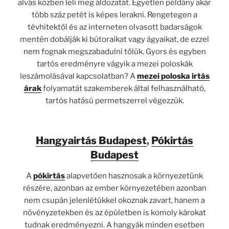
alvás közben leli meg áldozatát. Egyetlen példány akár
több száz petét is képes lerakni. Rengetegen a
tévhitektől és az interneten olvasott badarságok
mentén dobálják ki bútoraikat vagy ágyaikat, de ezzel
nem fognak megszabadulni tőlük. Gyors és egyben
tartós eredményre vágyik a mezei poloskák
leszámolásával kapcsolatban? A
mezei poloska irtás
árak
folyamatát szakemberek által felhasználható,
tartós hatású permetszerrel végezzük.
Hangyairtás Budapest
,
Pókirtás
Budapest
A
pókirtás
alapvetően hasznosak a környezetünk
részére, azonban az ember környezetében azonban
nem csupán jelenlétükkel okoznak zavart, hanem a
növényzetekben és az épületben is komoly károkat
tudnak eredményezni. A hangyák minden esetben