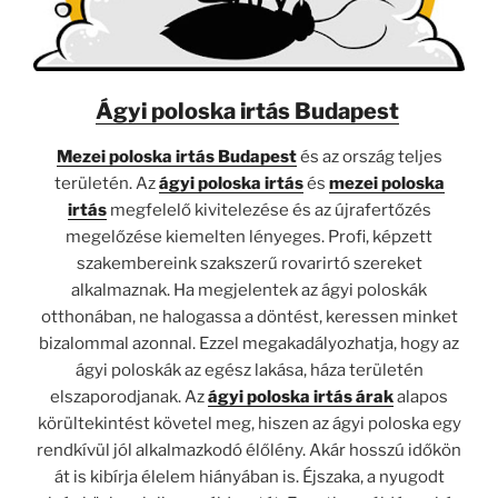
Ágyi poloska irtás Budapest
Mezei poloska irtás
Budapest
és az ország teljes
területén. Az
ágyi poloska irtás
és
mezei poloska
irtás
megfelelő kivitelezése és az újrafertőzés
megelőzése kiemelten lényeges. Profi, képzett
szakembereink szakszerű rovarirtó szereket
alkalmaznak. Ha megjelentek az ágyi poloskák
otthonában, ne halogassa a döntést, keressen minket
bizalommal azonnal. Ezzel megakadályozhatja, hogy az
ágyi poloskák az egész lakása, háza területén
elszaporodjanak. Az
ágyi poloska irtás árak
alapos
körültekintést követel meg, hiszen az ágyi poloska egy
rendkívül jól alkalmazkodó élőlény. Akár hosszú időkön
át is kibírja élelem hiányában is. Éjszaka, a nyugodt