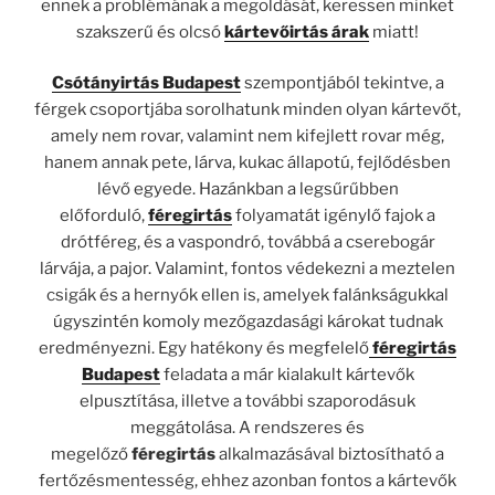
ennek a problémának a megoldását, keressen minket
szakszerű és olcsó
kártevőirtás árak
miatt!
Csótányirtás Budapest
szempontjából tekintve, a
férgek csoportjába sorolhatunk minden olyan kártevőt,
amely nem rovar, valamint nem kifejlett rovar még,
hanem annak pete, lárva, kukac állapotú, fejlődésben
lévő egyede. Hazánkban a legsűrűbben
előforduló,
féregirtás
folyamatát igénylő fajok a
drótféreg, és a vaspondró, továbbá a cserebogár
lárvája, a pajor. Valamint, fontos védekezni a meztelen
csigák és a hernyók ellen is, amelyek falánkságukkal
úgyszintén komoly mezőgazdasági károkat tudnak
eredményezni. Egy hatékony és megfelelő
féregirtás
Budapest
feladata a már kialakult kártevők
elpusztítása, illetve a további szaporodásuk
meggátolása. A rendszeres és
megelőző
féregirtás
alkalmazásával biztosítható a
fertőzésmentesség, ehhez azonban fontos a kártevők