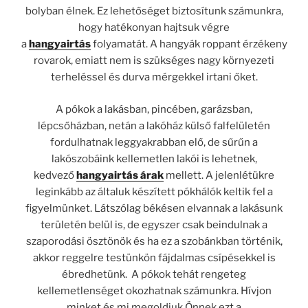
bolyban élnek. Ez lehetőséget biztosítunk számunkra,
hogy hatékonyan hajtsuk végre
a
hangyairtás
folyamatát. A hangyák roppant érzékeny
rovarok, emiatt nem is szükséges nagy környezeti
terheléssel és durva mérgekkel irtani őket.
A pókok a lakásban, pincében, garázsban,
lépcsőházban, netán a lakóház külső falfelületén
fordulhatnak leggyakrabban elő, de sűrűn a
lakószobáink kellemetlen lakói is lehetnek,
kedvező
hangyairtás árak
mellett. A jelenlétükre
leginkább az általuk készített pókhálók keltik fel a
figyelmünket. Látszólag békésen elvannak a lakásunk
területén belül is, de egyszer csak beindulnak a
szaporodási ösztönök és ha ez a szobánkban történik,
akkor reggelre testünkön fájdalmas csípésekkel is
ébredhetünk. A pókok tehát rengeteg
kellemetlenséget okozhatnak számunkra. Hívjon
minket és mi megoldjuk Önnek ezt a