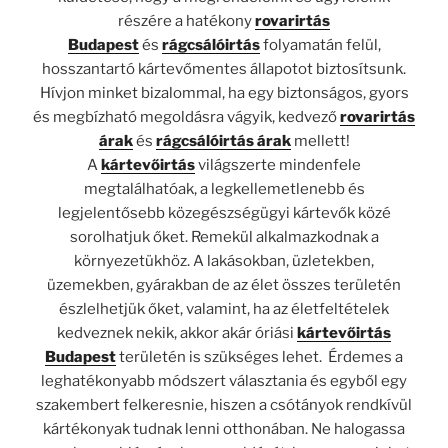
részére a hatékony
rovarirtás
Budapest
és
rágcsálóirtás
folyamatán felül,
hosszantartó kártevőmentes állapotot biztosítsunk.
Hívjon minket bizalommal, ha egy biztonságos, gyors
és megbízható megoldásra vágyik, kedvező
rovarirtás
árak
és
rágcsálóirtás árak
mellett!
A
kártevőirtás
világszerte mindenfele
megtalálhatóak, a legkellemetlenebb és
legjelentősebb közegészségügyi kártevők közé
sorolhatjuk őket. Remekül alkalmazkodnak a
környezetükhöz. A lakásokban, üzletekben,
üzemekben, gyárakban de az élet összes területén
észlelhetjük őket, valamint, ha az életfeltételek
kedveznek nekik, akkor akár óriási
kártevőirtás
Budapest
területén is szükséges lehet. Érdemes a
leghatékonyabb módszert választania és egyből egy
szakembert felkeresnie, hiszen a csótányok rendkívül
kártékonyak tudnak lenni otthonában. Ne halogassa