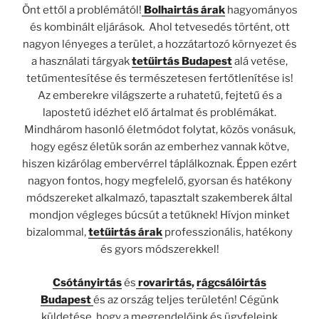
Önt ettől a problémától!
Bolhairtás árak
hagyományos
és kombinált eljárások. Ahol tetvesedés történt, ott
nagyon lényeges a terület, a hozzátartozó környezet és
a használati tárgyak
tetűirtás Budapest
alá vetése,
tetűmentesítése és természetesen fertőtlenítése is!
Az emberekre világszerte a ruhatetű, fejtetű és a
lapostetű idézhet elő ártalmat és problémákat.
Mindhárom hasonló életmódot folytat, közös vonásuk,
hogy egész életük során az emberhez vannak kötve,
hiszen kizárólag embervérrel táplálkoznak. Éppen ezért
nagyon fontos, hogy megfelelő, gyorsan és hatékony
módszereket alkalmazó, tapasztalt szakemberek által
mondjon végleges búcsút a tetűknek! Hívjon minket
bizalommal,
tetűirtás árak
professzionális, hatékony
és gyors módszerekkel!
Csótányirtás
és
rovarirtás
,
rágcsálóirtás
Budapest
és az ország teljes területén! Cégünk
küldetése, hogy a megrendelőink és ügyfeleink