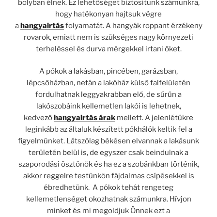
bolyban élnek. Ez lehetőséget biztosítunk számunkra,
hogy hatékonyan hajtsuk végre
a
hangyairtás
folyamatát. A hangyák roppant érzékeny
rovarok, emiatt nem is szükséges nagy környezeti
terheléssel és durva mérgekkel irtani őket.
A pókok a lakásban, pincében, garázsban,
lépcsőházban, netán a lakóház külső falfelületén
fordulhatnak leggyakrabban elő, de sűrűn a
lakószobáink kellemetlen lakói is lehetnek,
kedvező
hangyairtás árak
mellett. A jelenlétükre
leginkább az általuk készített pókhálók keltik fel a
figyelmünket. Látszólag békésen elvannak a lakásunk
területén belül is, de egyszer csak beindulnak a
szaporodási ösztönök és ha ez a szobánkban történik,
akkor reggelre testünkön fájdalmas csípésekkel is
ébredhetünk. A pókok tehát rengeteg
kellemetlenséget okozhatnak számunkra. Hívjon
minket és mi megoldjuk Önnek ezt a