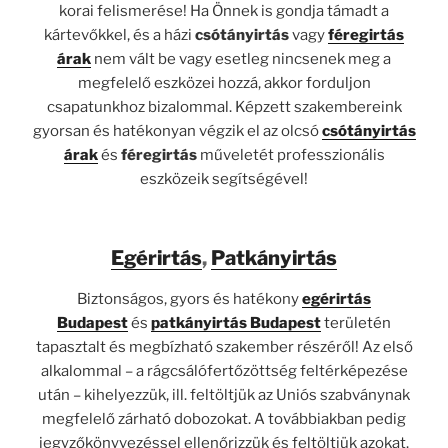
korai felismerése! Ha Önnek is gondja támadt a
kártevőkkel, és a házi
csótányirtás
vagy
féregirtás
árak
nem vált be vagy esetleg nincsenek meg a
megfelelő eszközei hozzá, akkor forduljon
csapatunkhoz bizalommal. Képzett szakembereink
gyorsan és hatékonyan végzik el az olcsó
csótányirtás
árak
és
féregirtás
műveletét professzionális
eszközeik segítségével!
Egérirtás
,
Patkányirtás
Biztonságos, gyors és hatékony
egérirtás
Budapest
és
patkányirtás Budapest
területén
tapasztalt és megbízható szakember részéről! Az első
alkalommal – a rágcsálófertőzöttség feltérképezése
után – kihelyezzük, ill. feltöltjük az Uniós szabványnak
megfelelő zárható dobozokat. A továbbiakban pedig
jegyzőkönyvezéssel ellenőrizzük és feltöltjük azokat.