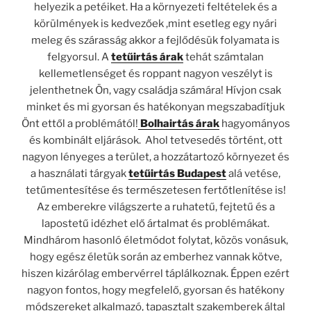
helyezik a petéiket. Ha a környezeti feltételek és a
körülmények is kedvezőek ,mint esetleg egy nyári
meleg és szárasság akkor a fejlődésük folyamata is
felgyorsul. A
tetűirtás árak
tehát számtalan
kellemetlenséget és roppant nagyon veszélyt is
jelenthetnek Ön, vagy családja számára! Hívjon csak
minket és mi gyorsan és hatékonyan megszabadítjuk
Önt ettől a problémától!
Bolhairtás árak
hagyományos
és kombinált eljárások. Ahol tetvesedés történt, ott
nagyon lényeges a terület, a hozzátartozó környezet és
a használati tárgyak
tetűirtás Budapest
alá vetése,
tetűmentesítése és természetesen fertőtlenítése is!
Az emberekre világszerte a ruhatetű, fejtetű és a
lapostetű idézhet elő ártalmat és problémákat.
Mindhárom hasonló életmódot folytat, közös vonásuk,
hogy egész életük során az emberhez vannak kötve,
hiszen kizárólag embervérrel táplálkoznak. Éppen ezért
nagyon fontos, hogy megfelelő, gyorsan és hatékony
módszereket alkalmazó, tapasztalt szakemberek által