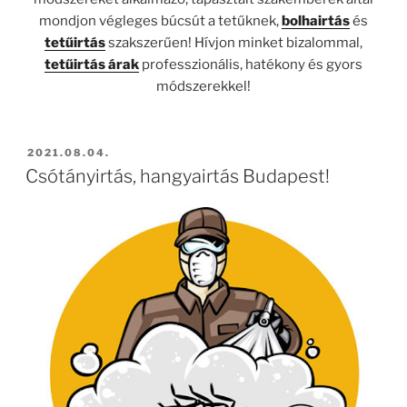
mondjon végleges búcsút a tetűknek,
bolhairtás
és
tetűirtás
szakszerűen! Hívjon minket bizalommal,
tetűirtás árak
professzionális, hatékony és gyors
módszerekkel!
BEKÜLDVE:
2021.08.04.
Csótányirtás, hangyairtás Budapest!