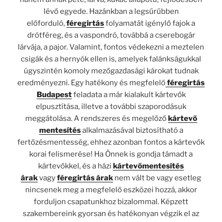
lévő egyede. Hazánkban a legsűrűbben
előforduló,
féregirtás
folyamatát igénylő fajok a
drótféreg, és a vaspondró, továbbá a cserebogár
lárvája, a pajor. Valamint, fontos védekezni a meztelen
csigák és a hernyók ellen is, amelyek falánkságukkal
úgyszintén komoly mezőgazdasági károkat tudnak
eredményezni. Egy hatékony és megfelelő
féregirtás
Budapest
feladata a már kialakult kártevők
elpusztítása, illetve a további szaporodásuk
meggátolása. A rendszeres és megelőző
kártevő
mentesítés
alkalmazásával biztosítható a
fertőzésmentesség, ehhez azonban fontos a kártevők
korai felismerése! Ha Önnek is gondja támadt a
kártevőkkel, és a házi
kártevőmentesítés
árak
vagy
féregirtás árak
nem vált be vagy esetleg
nincsenek meg a megfelelő eszközei hozzá, akkor
forduljon csapatunkhoz bizalommal. Képzett
szakembereink gyorsan és hatékonyan végzik el az