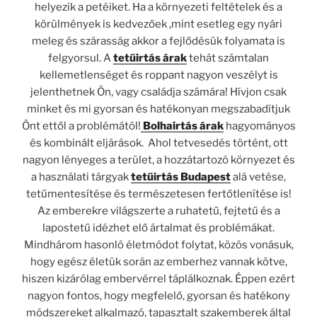
helyezik a petéiket. Ha a környezeti feltételek és a
körülmények is kedvezőek ,mint esetleg egy nyári
meleg és szárasság akkor a fejlődésük folyamata is
felgyorsul. A
tetűirtás árak
tehát számtalan
kellemetlenséget és roppant nagyon veszélyt is
jelenthetnek Ön, vagy családja számára! Hívjon csak
minket és mi gyorsan és hatékonyan megszabadítjuk
Önt ettől a problémától!
Bolhairtás árak
hagyományos
és kombinált eljárások. Ahol tetvesedés történt, ott
nagyon lényeges a terület, a hozzátartozó környezet és
a használati tárgyak
tetűirtás Budapest
alá vetése,
tetűmentesítése és természetesen fertőtlenítése is!
Az emberekre világszerte a ruhatetű, fejtetű és a
lapostetű idézhet elő ártalmat és problémákat.
Mindhárom hasonló életmódot folytat, közös vonásuk,
hogy egész életük során az emberhez vannak kötve,
hiszen kizárólag embervérrel táplálkoznak. Éppen ezért
nagyon fontos, hogy megfelelő, gyorsan és hatékony
módszereket alkalmazó, tapasztalt szakemberek által