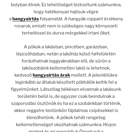
bolyban élnek. Ez lehetőséget biztosítunk számunkra,
hogy hatékonyan hajtsuk végre
a
hangyairtás
folyamatát. A hangyák roppant érzékeny
rovarok, emiatt nem is szükséges nagy környezeti
terheléssel és durva mérgekkel irtani őket.
A pókok a lakásban, pincében, garázsban,
lépcsőházban, netán a lakóház külső falfelületén
fordulhatnak leggyakrabban elő, de sűrűn a
lakószobáink kellemetlen lakói is lehetnek,
kedvező
hangyairtás árak
mellett. A jelenlétükre
leginkább az általuk készített pókhálók keltik fel a
figyelmünket. Látszólag békésen elvannak a lakásunk
területén belül is, de egyszer csak beindulnak a
szaporodási ösztönök és ha ez a szobánkban történik,
akkor reggelre testünkön fájdalmas csípésekkel is
ébredhetünk. A pókok tehát rengeteg
kellemetlenséget okozhatnak számunkra. Hívjon
minket és mi megoldjuk Önnek ezt a