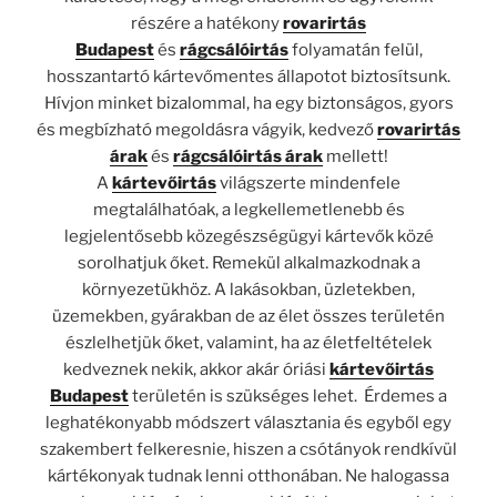
részére a hatékony
rovarirtás
Budapest
és
rágcsálóirtás
folyamatán felül,
hosszantartó kártevőmentes állapotot biztosítsunk.
Hívjon minket bizalommal, ha egy biztonságos, gyors
és megbízható megoldásra vágyik, kedvező
rovarirtás
árak
és
rágcsálóirtás árak
mellett!
A
kártevőirtás
világszerte mindenfele
megtalálhatóak, a legkellemetlenebb és
legjelentősebb közegészségügyi kártevők közé
sorolhatjuk őket. Remekül alkalmazkodnak a
környezetükhöz. A lakásokban, üzletekben,
üzemekben, gyárakban de az élet összes területén
észlelhetjük őket, valamint, ha az életfeltételek
kedveznek nekik, akkor akár óriási
kártevőirtás
Budapest
területén is szükséges lehet. Érdemes a
leghatékonyabb módszert választania és egyből egy
szakembert felkeresnie, hiszen a csótányok rendkívül
kártékonyak tudnak lenni otthonában. Ne halogassa