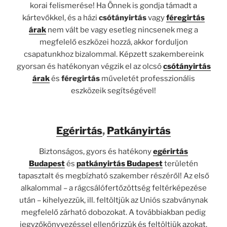
korai felismerése! Ha Önnek is gondja támadt a
kártevőkkel, és a házi
csótányirtás
vagy
féregirtás
árak
nem vált be vagy esetleg nincsenek meg a
megfelelő eszközei hozzá, akkor forduljon
csapatunkhoz bizalommal. Képzett szakembereink
gyorsan és hatékonyan végzik el az olcsó
csótányirtás
árak
és
féregirtás
műveletét professzionális
eszközeik segítségével!
Egérirtás
,
Patkányirtás
Biztonságos, gyors és hatékony
egérirtás
Budapest
és
patkányirtás Budapest
területén
tapasztalt és megbízható szakember részéről! Az első
alkalommal – a rágcsálófertőzöttség feltérképezése
után – kihelyezzük, ill. feltöltjük az Uniós szabványnak
megfelelő zárható dobozokat. A továbbiakban pedig
jegyzőkönyvezéssel ellenőrizzük és feltöltjük azokat.