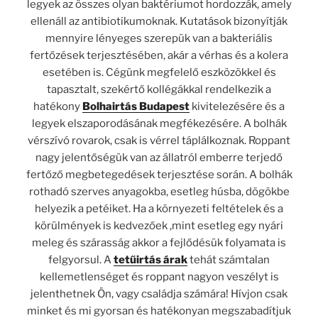
legyek az összes olyan baktériumot hordozzák, amely
ellenáll az antibiotikumoknak. Kutatások bizonyítják
mennyire lényeges szerepük van a bakteriális
fertőzések terjesztésében, akár a vérhas és a kolera
esetében is. Cégünk megfelelő eszközökkel és
tapasztalt, szekértő kollégákkal rendelkezik a
hatékony
Bolhairtás Budapest
kivitelezésére és a
legyek elszaporodásának megfékezésére. A bolhák
vérszívó rovarok, csak is vérrel táplálkoznak. Roppant
nagy jelentőségük van az állatról emberre terjedő
fertőző megbetegedések terjesztése során. A bolhák
rothadó szerves anyagokba, esetleg húsba, dögökbe
helyezik a petéiket. Ha a környezeti feltételek és a
körülmények is kedvezőek ,mint esetleg egy nyári
meleg és szárasság akkor a fejlődésük folyamata is
felgyorsul. A
tetűirtás árak
tehát számtalan
kellemetlenséget és roppant nagyon veszélyt is
jelenthetnek Ön, vagy családja számára! Hívjon csak
minket és mi gyorsan és hatékonyan megszabadítjuk