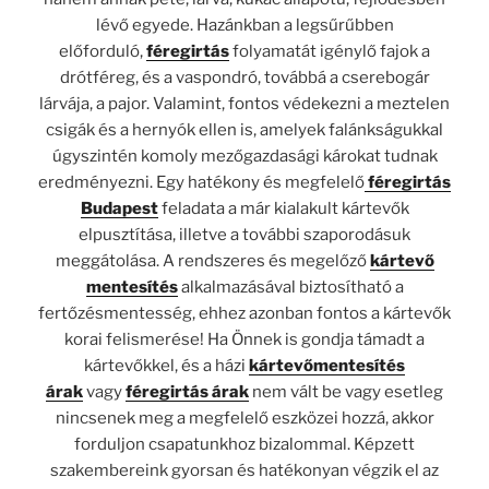
lévő egyede. Hazánkban a legsűrűbben
előforduló,
féregirtás
folyamatát igénylő fajok a
drótféreg, és a vaspondró, továbbá a cserebogár
lárvája, a pajor. Valamint, fontos védekezni a meztelen
csigák és a hernyók ellen is, amelyek falánkságukkal
úgyszintén komoly mezőgazdasági károkat tudnak
eredményezni. Egy hatékony és megfelelő
féregirtás
Budapest
feladata a már kialakult kártevők
elpusztítása, illetve a további szaporodásuk
meggátolása. A rendszeres és megelőző
kártevő
mentesítés
alkalmazásával biztosítható a
fertőzésmentesség, ehhez azonban fontos a kártevők
korai felismerése! Ha Önnek is gondja támadt a
kártevőkkel, és a házi
kártevőmentesítés
árak
vagy
féregirtás árak
nem vált be vagy esetleg
nincsenek meg a megfelelő eszközei hozzá, akkor
forduljon csapatunkhoz bizalommal. Képzett
szakembereink gyorsan és hatékonyan végzik el az