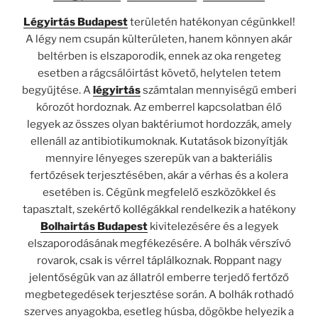
Légyirtás Budapest
területén hatékonyan cégünkkel!
A légy nem csupán külterületen, hanem könnyen akár
beltérben is elszaporodik, ennek az oka rengeteg
esetben a rágcsálóirtást követő, helytelen tetem
begyűjtése. A
légyirtás
számtalan mennyiségű emberi
kórozót hordoznak. Az emberrel kapcsolatban élő
legyek az összes olyan baktériumot hordozzák, amely
ellenáll az antibiotikumoknak. Kutatások bizonyítják
mennyire lényeges szerepük van a bakteriális
fertőzések terjesztésében, akár a vérhas és a kolera
esetében is. Cégünk megfelelő eszközökkel és
tapasztalt, szekértő kollégákkal rendelkezik a hatékony
Bolhairtás Budapest
kivitelezésére és a legyek
elszaporodásának megfékezésére. A bolhák vérszívó
rovarok, csak is vérrel táplálkoznak. Roppant nagy
jelentőségük van az állatról emberre terjedő fertőző
megbetegedések terjesztése során. A bolhák rothadó
szerves anyagokba, esetleg húsba, dögökbe helyezik a