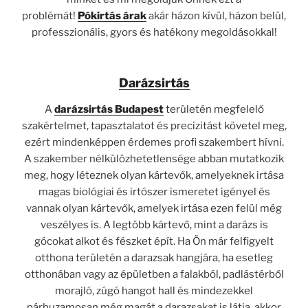
problémát!
Pókirtás árak
akár házon kívül, házon belül,
professzionális, gyors és hatékony megoldásokkal!
Darázsirtás
A
darázsirtás Budapest
területén megfelelő
szakértelmet, tapasztalatot és precizitást követel meg,
ezért mindenképpen érdemes profi szakembert hívni.
A szakember nélkülözhetetlensége abban mutatkozik
meg, hogy léteznek olyan kártevők, amelyeknek irtása
magas biológiai és irtószer ismeretet igényel és
vannak olyan kártevők, amelyek irtása ezen felül még
veszélyes is. A legtöbb kártevő, mint a darázs is
gócokat alkot és fészket épít. Ha Ön már felfigyelt
otthona területén a darazsak hangjára, ha esetleg
otthonában vagy az épületben a falakból, padlástérből
morajló, zúgó hangot hall és mindezekkel
párhuzamosan még magát a darazsakat is látja, akkor