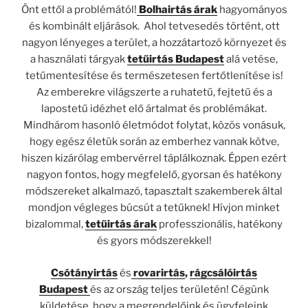
Önt ettől a problémától!
Bolhairtás árak
hagyományos
és kombinált eljárások. Ahol tetvesedés történt, ott
nagyon lényeges a terület, a hozzátartozó környezet és
a használati tárgyak
tetűirtás Budapest
alá vetése,
tetűmentesítése és természetesen fertőtlenítése is!
Az emberekre világszerte a ruhatetű, fejtetű és a
lapostetű idézhet elő ártalmat és problémákat.
Mindhárom hasonló életmódot folytat, közös vonásuk,
hogy egész életük során az emberhez vannak kötve,
hiszen kizárólag embervérrel táplálkoznak. Éppen ezért
nagyon fontos, hogy megfelelő, gyorsan és hatékony
módszereket alkalmazó, tapasztalt szakemberek által
mondjon végleges búcsút a tetűknek! Hívjon minket
bizalommal,
tetűirtás árak
professzionális, hatékony
és gyors módszerekkel!
Csótányirtás
és
rovarirtás
,
rágcsálóirtás
Budapest
és az ország teljes területén! Cégünk
küldetése, hogy a megrendelőink és ügyfeleink