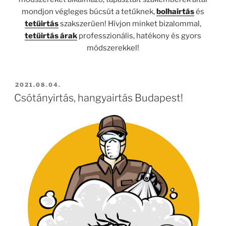
mondjon végleges búcsút a tetűknek,
bolhairtás
és
tetűirtás
szakszerűen! Hívjon minket bizalommal,
tetűirtás árak
professzionális, hatékony és gyors
módszerekkel!
BEKÜLDVE:
2021.08.04.
Csótányirtás, hangyairtás Budapest!