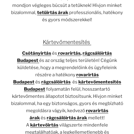
mondjon végleges búcsút a tetűknek! Hívjon minket
bizalommal,
tetűirtás árak
professzionális, hatékony
és gyors módszerekkel!
Kártevőmentesítés
Csótányirtás
és
rovarirtás
,
rágcsálóirtás
Budapest
és az ország teljes területén! Cégünk
küldetése, hogy a megrendelőink és ügyfeleink
részére a hatékony
rovarirtás
Budapest
és
rágcsálóirtás
és
kártevőmentesítés
Budapest
folyamatán felül, hosszantartó
kártevőmentes állapotot biztosítsunk. Hívjon minket
bizalommal, ha egy biztonságos, gyors és megbízható
megoldásra vágyik, kedvező
rovarirtás
árak
és
rágcsálóirtás árak
mellett!
A
kártevőirtás
világszerte mindenfele
megtalálhatóak, a legkellemetlenebb és