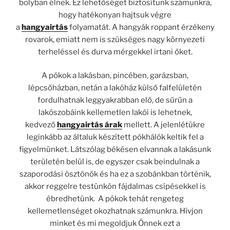
bolyban élnek. Ez lehetőséget biztosítunk számunkra,
hogy hatékonyan hajtsuk végre
a
hangyairtás
folyamatát. A hangyák roppant érzékeny
rovarok, emiatt nem is szükséges nagy környezeti
terheléssel és durva mérgekkel irtani őket.
A pókok a lakásban, pincében, garázsban,
lépcsőházban, netán a lakóház külső falfelületén
fordulhatnak leggyakrabban elő, de sűrűn a
lakószobáink kellemetlen lakói is lehetnek,
kedvező
hangyairtás árak
mellett. A jelenlétükre
leginkább az általuk készített pókhálók keltik fel a
figyelmünket. Látszólag békésen elvannak a lakásunk
területén belül is, de egyszer csak beindulnak a
szaporodási ösztönök és ha ez a szobánkban történik,
akkor reggelre testünkön fájdalmas csípésekkel is
ébredhetünk. A pókok tehát rengeteg
kellemetlenséget okozhatnak számunkra. Hívjon
minket és mi megoldjuk Önnek ezt a