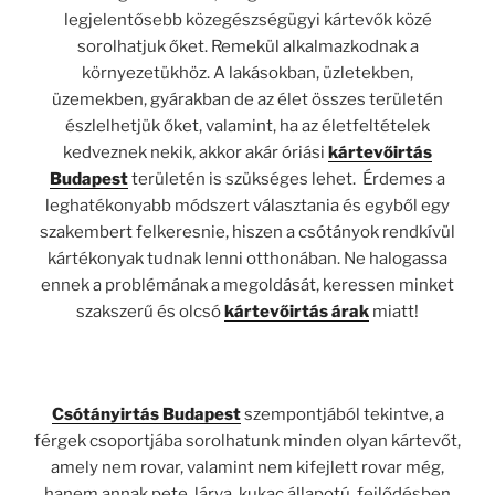
legjelentősebb közegészségügyi kártevők közé
sorolhatjuk őket. Remekül alkalmazkodnak a
környezetükhöz. A lakásokban, üzletekben,
üzemekben, gyárakban de az élet összes területén
észlelhetjük őket, valamint, ha az életfeltételek
kedveznek nekik, akkor akár óriási
kártevőirtás
Budapest
területén is szükséges lehet. Érdemes a
leghatékonyabb módszert választania és egyből egy
szakembert felkeresnie, hiszen a csótányok rendkívül
kártékonyak tudnak lenni otthonában. Ne halogassa
ennek a problémának a megoldását, keressen minket
szakszerű és olcsó
kártevőirtás árak
miatt!
Csótányirtás Budapest
szempontjából tekintve, a
férgek csoportjába sorolhatunk minden olyan kártevőt,
amely nem rovar, valamint nem kifejlett rovar még,
hanem annak pete, lárva, kukac állapotú, fejlődésben