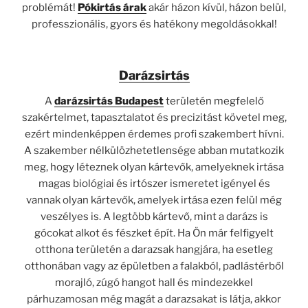
problémát!
Pókirtás árak
akár házon kívül, házon belül,
professzionális, gyors és hatékony megoldásokkal!
Darázsirtás
A
darázsirtás Budapest
területén megfelelő
szakértelmet, tapasztalatot és precizitást követel meg,
ezért mindenképpen érdemes profi szakembert hívni.
A szakember nélkülözhetetlensége abban mutatkozik
meg, hogy léteznek olyan kártevők, amelyeknek irtása
magas biológiai és irtószer ismeretet igényel és
vannak olyan kártevők, amelyek irtása ezen felül még
veszélyes is. A legtöbb kártevő, mint a darázs is
gócokat alkot és fészket épít. Ha Ön már felfigyelt
otthona területén a darazsak hangjára, ha esetleg
otthonában vagy az épületben a falakból, padlástérből
morajló, zúgó hangot hall és mindezekkel
párhuzamosan még magát a darazsakat is látja, akkor