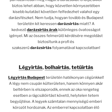
biztos lehet abban, hogy közvetlen környezetében
kisebb kutatást követően felfedezhet valahol egy
darázsfészket. Nem tudja, hogyan tovább és Budapest
területén kit keressen
darázsirtás
miatt? A
kedvező
darázsirtás árak
különleges óvatosságot
igényel. Mi az összes felmerülő kérdésére megoldást
biztosítunk a profi és
szakszerű
darázsirtás
folyamatával kapcsolatban!
Légyirtás
,
bolhairtás
,
tetűirtás
Légyirtás Budapest
területén hatékonyan cégünkkel!
A légy nem csupán külterületen, hanem könnyen akár
beltérben is elszaporodik, ennek az oka rengeteg
esetben a rágcsálóirtást követő, helytelen tetem
begyűjtése. A legyek számtalan mennyiségű emberi
kórozót hordoznak. Az emberrel kapcsolatban élő