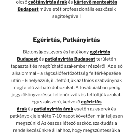
olcsó
csótányirtás árak
és
kártevő mentesítés
Budapest
műveletét professzionális eszközeik
segítségével!
Egérirtás
,
Patkányirtás
Biztonságos, gyors és hatékony
egérirtás
Budapest
és
patkányirtás Budapest
területén
tapasztalt és megbízható szakember részéről! Az első
alkalommal – a rágcsálófertőzöttség feltérképezése
után – kihelyezzük, ill. feltöltjük az Uniós szabványnak
megfelelő zárható dobozokat. A továbbiakban pedig
jegyzőkönyvezéssel ellenőrizzük és feltöltjük azokat.
Egy szakszerű, kedvező
egérirtás
árak
és
patkányirtás árak
esetén az egerek és
patkányok jelenléte 7-10 napot követően már teljesen
megszűnik! Az összes létező eszköz, szaktudás a
rendelkezésünkre áll ahhoz, hogy megszüntessük a