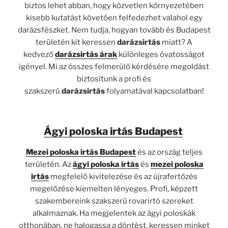
biztos lehet abban, hogy közvetlen környezetében
kisebb kutatást követően felfedezhet valahol egy
darázsfészket. Nem tudja, hogyan tovább és Budapest
területén kit keressen
darázsirtás
miatt? A
kedvező
darázsirtás árak
különleges óvatosságot
igényel. Mi az összes felmerülő kérdésére megoldást
biztosítunk a profi és
szakszerű
darázsirtás
folyamatával kapcsolatban!
Ágyi poloska irtás Budapest
Mezei poloska irtás
Budapest
és az ország teljes
területén. Az
ágyi poloska irtás
és
mezei poloska
irtás
megfelelő kivitelezése és az újrafertőzés
megelőzése kiemelten lényeges. Profi, képzett
szakembereink szakszerű rovarirtó szereket
alkalmaznak. Ha megjelentek az ágyi poloskák
otthonában, ne halogassa a döntést, keressen minket