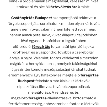
ennek a problémának a megoldását, keressen minket
szakszerű és olcsó
kártevőirtás árak
miatt!
Csótányirtás Budapest
szempontjából tekintve, a
férgek csoportjába sorolhatunk minden olyan kártevőt,
amely nem rovar, valamint nem kifejlett rovar még,
hanem annak pete, lárva, kukac állapotú, fejlődésben
lévő egyede. Hazánkban a legsűrűbben
előforduló,
féregirtás
folyamatát igénylő fajok a
drótféreg, és a vaspondró, továbbá a cserebogár
lárvája, a pajor. Valamint, fontos védekezni a meztelen
csigák és a hernyók ellen is, amelyek falánkságukkal
úgyszintén komoly mezőgazdasági károkat tudnak
eredményezni. Egy hatékony és megfelelő
féregirtás
Budapest
feladata a már kialakult kártevők
elpusztítása, illetve a további szaporodásuk
meggátolása. A rendszeres és
megelőző
féregirtás
alkalmazásával biztosítható a
fertőzésmentesség, ehhez azonban fontos a kártevők