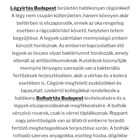
Légyirtás Budapest
területén hatékonyan cégünkkel!
A légy nem csupán külterületen, hanem könnyen akár
beltérben is elszaporodik, ennek az oka rengeteg
esetben a rágcsálóirtást követő, helytelen tetem
begyűjtése. A legyek számtalan mennyiségű emberi
kórozót hordoznak. Az emberrel kapcsolatban élő
legyek az összes olyan baktériumot hordozzák, amely
ellenáll az antibiotikumoknak. Kutatások bizonyítják
mennyire lényeges szerepük van a bakteriális
fertőzések terjesztésében, akár a vérhas és a kolera
esetében is. Cégünk megfelelő eszközökkel és
tapasztalt, szekértő kollégákkal rendelkezik a
hatékony
Bolhairtás Budapest
kivitelezésére és a
legyek elszaporodásának megfékezésére. A bolhák
vérszívó rovarok, csak is vérrel táplálkoznak. Roppant
nagy jelentőségük van az állatról emberre terjedő
fertőző megbetegedések terjesztése során. A bolhák
rothadó szerves anyagokba, esetleg húsba, dögökbe