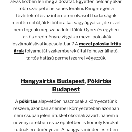
alvás közben leli meg áldozatát. Egyetlen példány akár
több száz petét is képes lerakni. Rengetegen a
tévhitektől és az interneten olvasott badarságok
mentén dobálják ki bútoraikat vagy ágyaikat, de ezzel
nem fognak megszabadulni tőlük. Gyors és egyben
tartós eredményre vágyik a mezei poloskák
leszámolásával kapcsolatban? A
mezei poloska irtás
árak
folyamatát szakemberek által felhasználható,
tartós hatású permetszerrel végezzük.
Hangyairtás Budapest
,
Pókirtás
Budapest
A
pókirtás
alapvetően hasznosak a környezetünk
részére, azonban az ember környezetében azonban
nem csupán jelenlétükkel okoznak zavart, hanem a
növényzetekben és az épületben is komoly károkat
tudnak eredményezni. A hangyák minden esetben