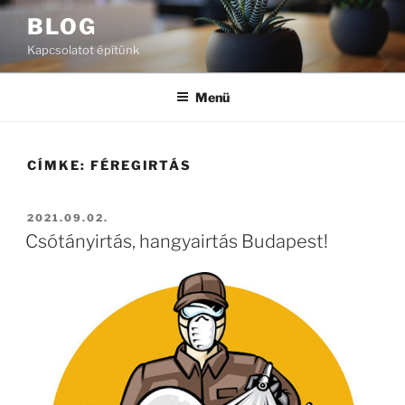
Tartalomhoz
BLOG
Kapcsolatot építünk
Menü
CÍMKE:
FÉREGIRTÁS
BEKÜLDVE:
2021.09.02.
Csótányirtás, hangyairtás Budapest!