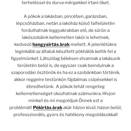
terheléssel és durva mérgekkel irtani őket.
A pókok a lakásban, pincében, garázsban,
lépcsőházban, netán a lakóház külső falfelületén
fordulhatnak leggyakrabban elő, de sűrűn a
lakószobáink kellemetlen lakói is lehetnek,
kedvező
hangyairtás árak
mellett. A jelenlétükre
leginkább az általuk készített pókhálók keltik fel a
figyelmünket. Látszólag békésen elvannak a lakásunk
területén belül is, de egyszer csak beindulnak a
szaporodási ösztönök és ha ez a szobánkban történik,
akkor reggelre testünkön fájdalmas csípésekkel is
ébredhetünk. A pókok tehát rengeteg
kellemetlenséget okozhatnak számunkra. Hívjon
minket és mi megoldjuk Önnek ezt a
problémát!
Pókirtás árak
akár házon kívül, házon belül,
professzionális, gyors és hatékony megoldásokkal!