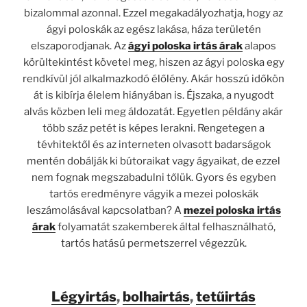
bizalommal azonnal. Ezzel megakadályozhatja, hogy az
ágyi poloskák az egész lakása, háza területén
elszaporodjanak. Az
ágyi poloska irtás árak
alapos
körültekintést követel meg, hiszen az ágyi poloska egy
rendkívül jól alkalmazkodó élőlény. Akár hosszú időkön
át is kibírja élelem hiányában is. Éjszaka, a nyugodt
alvás közben leli meg áldozatát. Egyetlen példány akár
több száz petét is képes lerakni. Rengetegen a
tévhitektől és az interneten olvasott badarságok
mentén dobálják ki bútoraikat vagy ágyaikat, de ezzel
nem fognak megszabadulni tőlük. Gyors és egyben
tartós eredményre vágyik a mezei poloskák
leszámolásával kapcsolatban? A
mezei poloska irtás
árak
folyamatát szakemberek által felhasználható,
tartós hatású permetszerrel végezzük.
Légyirtás
,
bolhairtás
,
tetűirtás