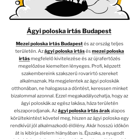
Ágyi poloska irtás Budapest
Mezei poloska irtás
Budapest
és az ország teljes
területén. Az
ágyi poloska irtás
és
mezei poloska
irtás
megfelelő kivitelezése és az újrafertőzés
megelőzése kiemelten lényeges. Profi, képzett
szakembereink szakszerű rovarirtó szereket
alkalmaznak. Ha megjelentek az ágyi poloskák
otthonában, ne halogassa a döntést, keressen minket
bizalommal azonnal. Ezzel megakadályozhatja, hogy az
ágyi poloskák az egész lakása, háza területén
elszaporodjanak. Az
ágyi poloska irtás árak
alapos
körültekintést követel meg, hiszen az ágyi poloska egy
rendkívül jól alkalmazkodó élőlény. Akár hosszú időkön
át is kibírja élelem hiányában is. Éjszaka, a nyugodt