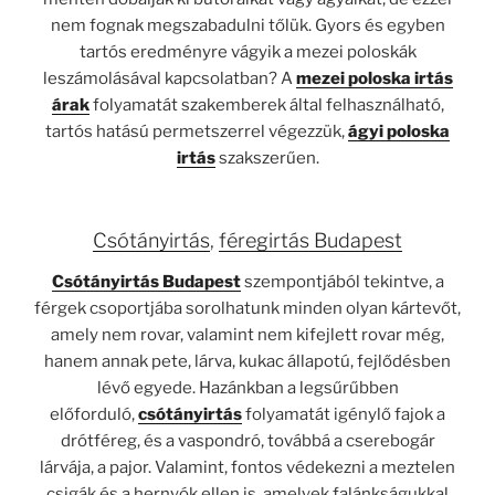
nem fognak megszabadulni tőlük. Gyors és egyben
tartós eredményre vágyik a mezei poloskák
leszámolásával kapcsolatban? A
mezei poloska irtás
árak
folyamatát szakemberek által felhasználható,
tartós hatású permetszerrel végezzük,
ágyi poloska
irtás
szakszerűen.
Csótányirtás
,
féregirtás Budapest
Csótányirtás Budapest
szempontjából tekintve, a
férgek csoportjába sorolhatunk minden olyan kártevőt,
amely nem rovar, valamint nem kifejlett rovar még,
hanem annak pete, lárva, kukac állapotú, fejlődésben
lévő egyede. Hazánkban a legsűrűbben
előforduló,
csótányirtás
folyamatát igénylő fajok a
drótféreg, és a vaspondró, továbbá a cserebogár
lárvája, a pajor. Valamint, fontos védekezni a meztelen
csigák és a hernyók ellen is, amelyek falánkságukkal