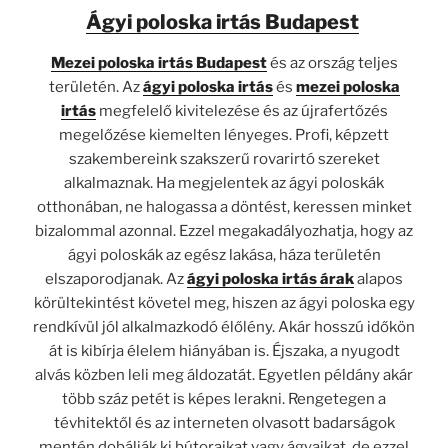
Ágyi poloska irtás Budapest
Mezei poloska irtás
Budapest
és az ország teljes
területén. Az
ágyi poloska irtás
és
mezei poloska
irtás
megfelelő kivitelezése és az újrafertőzés
megelőzése kiemelten lényeges. Profi, képzett
szakembereink szakszerű rovarirtó szereket
alkalmaznak. Ha megjelentek az ágyi poloskák
otthonában, ne halogassa a döntést, keressen minket
bizalommal azonnal. Ezzel megakadályozhatja, hogy az
ágyi poloskák az egész lakása, háza területén
elszaporodjanak. Az
ágyi poloska irtás árak
alapos
körültekintést követel meg, hiszen az ágyi poloska egy
rendkívül jól alkalmazkodó élőlény. Akár hosszú időkön
át is kibírja élelem hiányában is. Éjszaka, a nyugodt
alvás közben leli meg áldozatát. Egyetlen példány akár
több száz petét is képes lerakni. Rengetegen a
tévhitektől és az interneten olvasott badarságok
mentén dobálják ki bútoraikat vagy ágyaikat, de ezzel