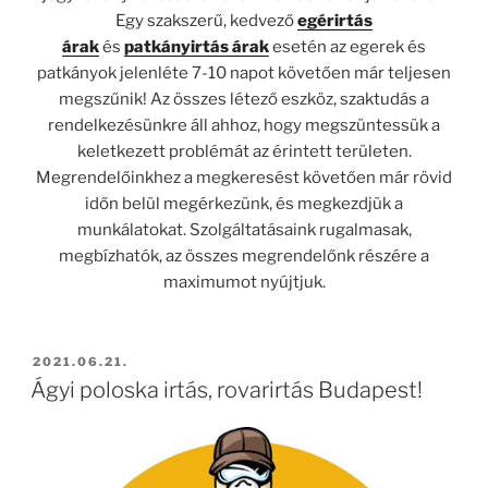
Egy szakszerű, kedvező
egérirtás
árak
és
patkányirtás árak
esetén az egerek és
patkányok jelenléte 7-10 napot követően már teljesen
megszűnik! Az összes létező eszköz, szaktudás a
rendelkezésünkre áll ahhoz, hogy megszüntessük a
keletkezett problémát az érintett területen.
Megrendelőinkhez a megkeresést követően már rövid
időn belül megérkezünk, és megkezdjük a
munkálatokat. Szolgáltatásaink rugalmasak,
megbízhatók, az összes megrendelőnk részére a
maximumot nyújtjuk.
BEKÜLDVE:
2021.06.21.
Ágyi poloska irtás, rovarirtás Budapest!