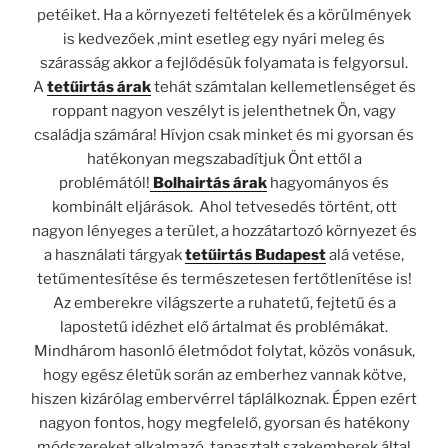
petéiket. Ha a környezeti feltételek és a körülmények
is kedvezőek ,mint esetleg egy nyári meleg és
szárasság akkor a fejlődésük folyamata is felgyorsul.
A
tetűirtás árak
tehát számtalan kellemetlenséget és
roppant nagyon veszélyt is jelenthetnek Ön, vagy
családja számára! Hívjon csak minket és mi gyorsan és
hatékonyan megszabadítjuk Önt ettől a
problémától!
Bolhairtás árak
hagyományos és
kombinált eljárások. Ahol tetvesedés történt, ott
nagyon lényeges a terület, a hozzátartozó környezet és
a használati tárgyak
tetűirtás Budapest
alá vetése,
tetűmentesítése és természetesen fertőtlenítése is!
Az emberekre világszerte a ruhatetű, fejtetű és a
lapostetű idézhet elő ártalmat és problémákat.
Mindhárom hasonló életmódot folytat, közös vonásuk,
hogy egész életük során az emberhez vannak kötve,
hiszen kizárólag embervérrel táplálkoznak. Éppen ezért
nagyon fontos, hogy megfelelő, gyorsan és hatékony
módszereket alkalmazó, tapasztalt szakemberek által