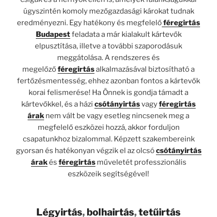
úgyszintén komoly mezőgazdasági károkat tudnak
eredményezni. Egy hatékony és megfelelő
féregirtás
Budapest
feladata a már kialakult kártevők
elpusztítása, illetve a további szaporodásuk
meggátolása. A rendszeres és
megelőző
féregirtás
alkalmazásával biztosítható a
fertőzésmentesség, ehhez azonban fontos a kártevők
korai felismerése! Ha Önnek is gondja támadt a
kártevőkkel, és a házi
csótányirtás
vagy
féregirtás
árak
nem vált be vagy esetleg nincsenek meg a
megfelelő eszközei hozzá, akkor forduljon
csapatunkhoz bizalommal. Képzett szakembereink
gyorsan és hatékonyan végzik el az olcsó
csótányirtás
árak
és
féregirtás
műveletét professzionális
eszközeik segítségével!
Légyirtás
,
bolhairtás
,
tetűirtás