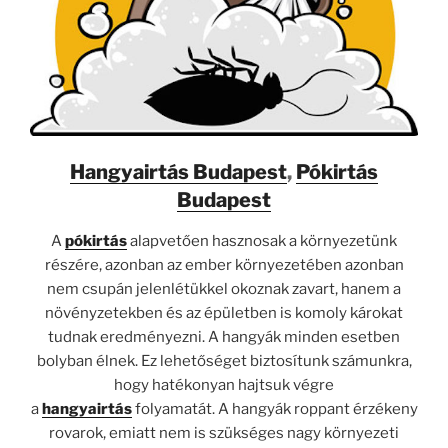
Hangyairtás Budapest
,
Pókirtás
Budapest
A
pókirtás
alapvetően hasznosak a környezetünk
részére, azonban az ember környezetében azonban
nem csupán jelenlétükkel okoznak zavart, hanem a
növényzetekben és az épületben is komoly károkat
tudnak eredményezni. A hangyák minden esetben
bolyban élnek. Ez lehetőséget biztosítunk számunkra,
hogy hatékonyan hajtsuk végre
a
hangyairtás
folyamatát. A hangyák roppant érzékeny
rovarok, emiatt nem is szükséges nagy környezeti