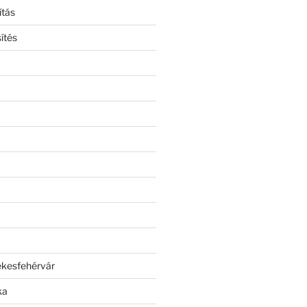
ítás
ítés
ékesfehérvár
ka