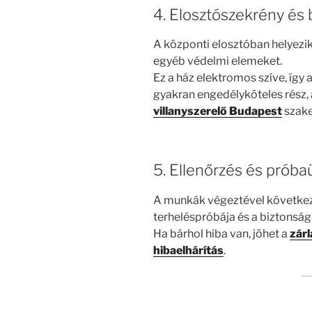
4. Elosztószekrény és 
A központi elosztóban helyezik 
egyéb védelmi elemeket.
Ez a ház elektromos szíve, így 
gyakran engedélyköteles rész, 
villanyszerelő Budapest
szake
5. Ellenőrzés és prób
A munkák végeztével következ
terheléspróbája és a biztonság
Ha bárhol hiba van, jöhet a
zárl
hibaelhárítás
.