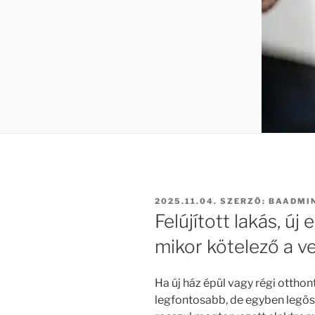
BEKÜLDVE:
2025.11.04.
SZERZŐ:
BAADMI
Felújított lakás, új
mikor kötelező a v
Ha új ház épül vagy régi otthont 
legfontosabb, de egyben legös