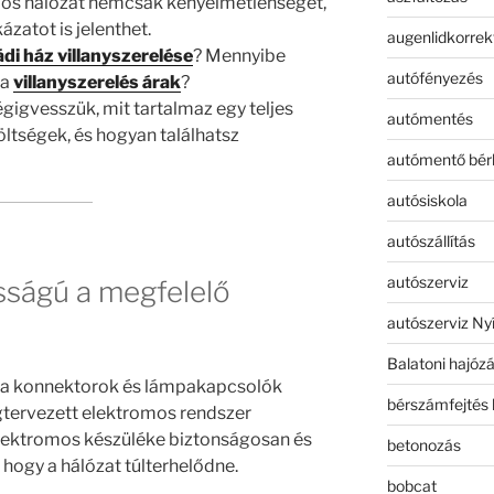
mos hálózat nemcsak kényelmetlenséget,
zatot is jelenthet.
augenlidkorrek
ádi ház villanyszerelése
? Mennyibe
autófényezés
 a
villanyszerelés árak
?
gigvesszük, mit tartalmaz egy teljes
autómentés
öltségek, és hogyan találhatsz
autómentő bér
autósiskola
autószállítás
autószerviz
sságú a megfelelő
autószerviz Ny
Balatoni hajóz
a konnektorok és lámpakapcsolók
bérszámfejtés 
egtervezett elektromos rendszer
 elektromos készüléke biztonságosan és
betonozás
hogy a hálózat túlterhelődne.
bobcat