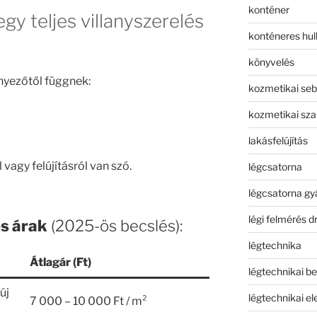
konténer
gy teljes villanyszerelés
konténeres hull
könyvelés
nyezőtől függnek:
kozmetikai seb
kozmetikai sza
lakásfelújítás
 vagy felújításról van szó.
légcsatorna
légcsatorna gy
légi felmérés d
és árak
(2025-ös becslés):
légtechnika
Átlagár (Ft)
légtechnikai b
új
légtechnikai e
7 000 – 10 000 Ft / m²