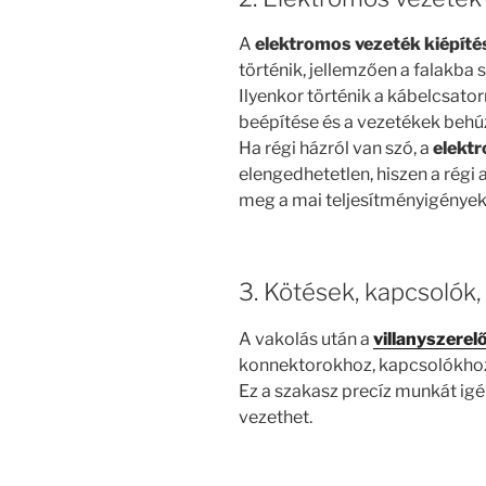
A
elektromos vezeték kiépíté
történik, jellemzően a falakba 
Ilyenkor történik a kábelcsato
beépítése és a vezetékek behú
Ha régi házról van szó, a
elektr
elengedhetetlen, hiszen a rég
meg a mai teljesítményigények
3. Kötések, kapcsolók,
A vakolás után a
villanyszerel
konnektorokhoz, kapcsolókhoz 
Ez a szakasz precíz munkát igén
vezethet.