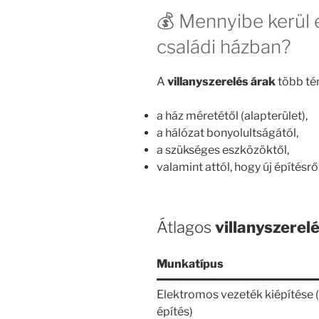
💰 Mennyibe kerül e
családi házban?
A
villanyszerelés árak
több té
a ház méretétől (alapterület),
a hálózat bonyolultságától,
a szükséges eszközöktől,
valamint attól, hogy új építésről
Átlagos
villanyszerel
Munkatípus
Elektromos vezeték kiépítése (
építés)