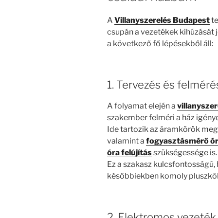
A
Villanyszerelés Budapest
te
csupán a vezetékek kihúzását j
a következő fő lépésekből áll:
1. Tervezés és felméré
A folyamat elején a
villanyszer
szakember felméri a ház igénye
Ide tartozik az áramkörök meg
valamint a
fogyasztásmérő ór
óra felújítás
szükségessége is.
Ez a szakasz kulcsfontosságú, 
későbbiekben komoly pluszköl
2. Elektromos vezeték