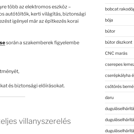
yre több az elektromos eszköz –
bobcat rakodó
s autótöltők, kerti világítás, biztonsági
bója
ezést igényel már az építkezés korai
bútor
bútor diszkont
ése
során a szakemberek figyelembe
CNC marás
cserepes leme
ítményét,
cserépkályha é
kat és biztonsági előírásokat.
csőtörés bemé
daru
duguláselhárít
eljes villanyszerelés
duguláselhárít
duguláselhárít