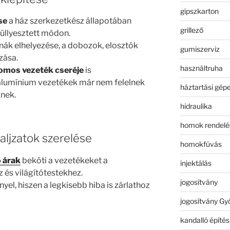
gipszkarton
se
a ház szerkezetkész állapotában
grillező
süllyesztett módon.
rnák elhelyezése, a dobozok, elosztók
gumiszerviz
zása.
használtruha
omos vezeték cseréje
is
i alumínium vezetékek már nem felelnek
háztartási gép
nek.
hidraulika
homok rendelé
 aljzatok szerelése
homokfúvás
ő árak
beköti a vezetékeket a
injektálás
és világítótestekhez.
jogosítvány
yel, hiszen a legkisebb hiba is zárlathoz
jogosítvány Gy
kandalló építés