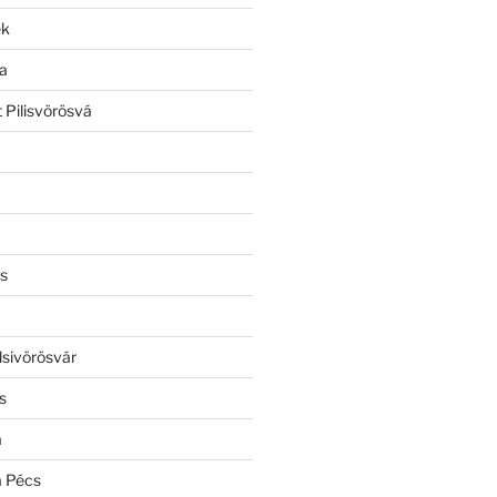
ek
a
 Pilisvörösvá
s
lsivörösvár
s
a
a Pécs