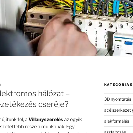
KATEGÓRIÁK
N
 elektromos hálózat –
3D nyomtatás
ezetékezés cseréje?
acélszerkezet 
újítunk fel, a
Villanyszerelés
az egyik
alakformálás
szetettebb része a munkának. Egy
aszfaltozás