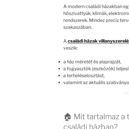
A modern családi házakban eg
hőszivattyúk, klímák, elektromo
rendszerek. Mindez precíz terv
szakaszában.
A
családi házak villanyszerel
veszik:
a ház méretét és alaprajzát,
a fogyasztók (eszközök) teljes
a terheléselosztást,
valamint az aktuális szabványo
🏠 Mit tartalmaz a t
családi házban?