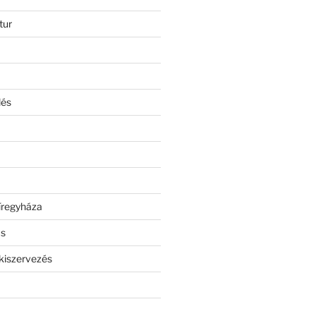
tur
lés
íregyháza
ás
kiszervezés