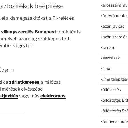
biztosítékok beépítése
karosszéria jav
kártevőmentes
el a kismegszakítókat, a FI-relét és
kazán javítás
a
villanyszerelés Budapest
területén is
kazán szerelés
amelyet kizárólag szakképesített
mber végezhet.
kcr daru
készházak
klíma
aüzem
klíma telepítés
ik a
zárlatkeresés
, a hálózat
i mérések elvégzése.
költöztetés
atjavítás
vagy más
elektromos
költöztetés Érd
költöztetés Sz
kőműves mun