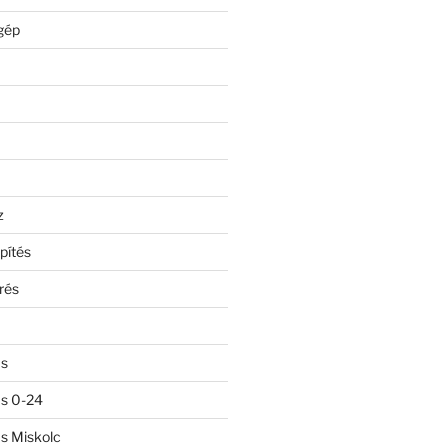
gép
z
pítés
rés
ás
ás 0-24
ás Miskolc