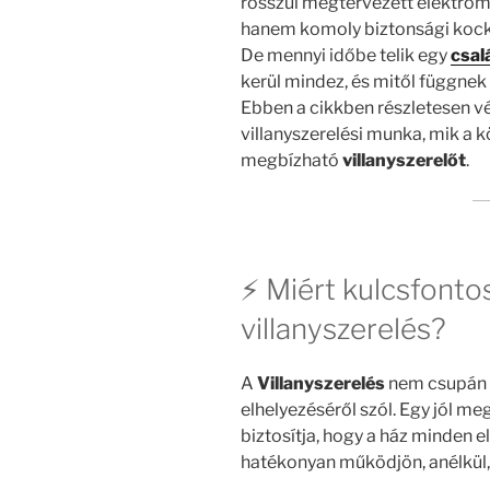
rosszul megtervezett elektro
hanem komoly biztonsági kocká
De mennyi időbe telik egy
csal
kerül mindez, és mitől függnek
Ebben a cikkben részletesen vé
villanyszerelési munka, mik a k
megbízható
villanyszerelőt
.
⚡ Miért kulcsfonto
villanyszerelés?
A
Villanyszerelés
nem csupán 
elhelyezéséről szól. Egy jól m
biztosítja, hogy a ház minden
hatékonyan működjön, anélkül, 