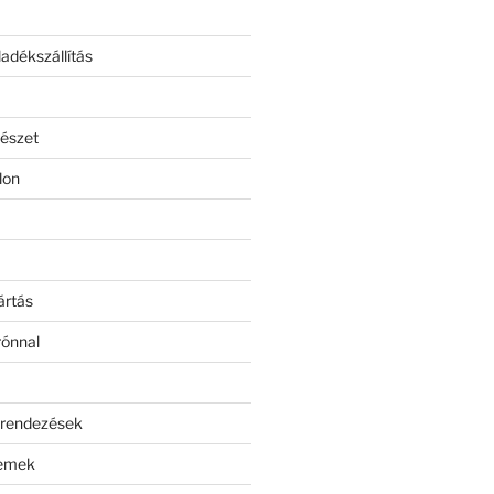
adékszállítás
észet
lon
ártás
rónnal
erendezések
lemek