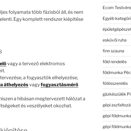
Ecom Testvér
ljes folyamata több fázisból áll, és nem
Egyéb kategóri
elenti. Egy komplett rendszer kiépítése
épületgépészet
esküvői ruha
s
finn szauna
föld rendelés
elő
vagy a tervező elektromos
it.
földmunka Péc
tervezése, a fogyasztók elhelyezése,
fűtésszerelés
a áthelyezés
vagy
fogyasztásmérő
gázkészülék Pi
hiszen a hibásan megtervezett hálózat a
gépi aszfaltozá
tségeket és veszélyeket okozhat.
gépi földmunk
gépi földmunk
 kiépítése