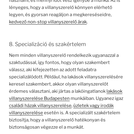
használni, és mennyi időt vesz igénybe a munka. Az is
lényeges, hogy a villanyszerelő könnyen elérhető
legyen, és gyorsan reagáljon a megkereséseidre,
kedvező non-stop villanyszerelő árak
.
8. Specializáció és szakértelem
Nem minden villanyszerelő rendelkezik ugyanazzal a
szaktudással, így fontos, hogy olyan szakembert
válassz, aki kifejezetten az adott feladatra
specializálódott. Például, ha lakások villanyszerelésére
keresel szakembert, akkor olyan villanyszerelőt
érdemes választani, aki jártas a lakóingatlanok
lakások
villanyszerelése Budapesten
munkáiban. Ugyanez igaz
családi házak villanyszerelése
,
üzletek vagy irodák
villanyszerelése
esetén is. A specializált szakértelem
biztosítja, hogy a villanyszerelő hatékonyan és
biztonságosan végezze el a munkát.