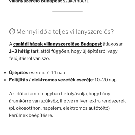
villanyszerelő Budapest
szakembert.
⏱️ Mennyi idő a teljes villanyszerelés?
A
családi házak villanyszerelése Budapest
átlagosan
1–3 hétig
tart, attól függően, hogy új építésről vagy
felújításról van szó.
Új építés
esetén: 7–14 nap
Felújítás / elektromos vezeték cseréje
: 10–20 nap
Az időtartamot nagyban befolyásolja, hogy hány
áramkörre van szükség, illetve milyen extra rendszerek
(pl. okosotthon, napelem, elektromos autótöltő)
kerülnek beépítésre.