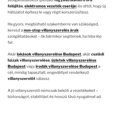
szolgáltatásoktól (például
fogyasztásmérő óra
felújítás
,
elektromos vezeték cseréje
) és attól, hogy új
hálózatot építesz ki vagy régit korszerűsítesz.
Ha gyors, megbízható szakemberre van szükséged,
keresd a
non-stop villanyszerelés árak
szolgáltatásokat – ők bármikor segítenek, ha hiba lép
fel.
Akár
lakások villanyszerelése Budapest
, akár
családi
házak villanyszerelése
,
üzletek villanyszerelése
Budapest
vagy
irodák villanyszerelése Budapest
a
cél, mindig tapasztalt, engedéllyel rendelkező
villanyszerelőt
válassz.
A jó villanyszerelő nemcsak beköti a vezetékeket –
biztonságot, stabilitást és hosszú távú nyugalmat ad.