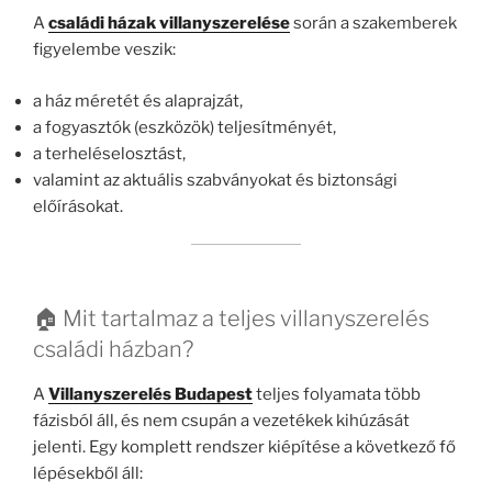
A
családi házak villanyszerelése
során a szakemberek
figyelembe veszik:
a ház méretét és alaprajzát,
a fogyasztók (eszközök) teljesítményét,
a terheléselosztást,
valamint az aktuális szabványokat és biztonsági
előírásokat.
🏠 Mit tartalmaz a teljes villanyszerelés
családi házban?
A
Villanyszerelés Budapest
teljes folyamata több
fázisból áll, és nem csupán a vezetékek kihúzását
jelenti. Egy komplett rendszer kiépítése a következő fő
lépésekből áll: