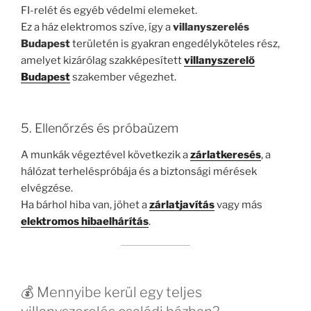
FI-relét és egyéb védelmi elemeket.
Ez a ház elektromos szíve, így a
villanyszerelés
Budapest
területén is gyakran engedélyköteles rész,
amelyet kizárólag szakképesített
villanyszerelő
Budapest
szakember végezhet.
5. Ellenőrzés és próbaüzem
A munkák végeztével következik a
zárlatkeresés
, a
hálózat terheléspróbája és a biztonsági mérések
elvégzése.
Ha bárhol hiba van, jöhet a
zárlatjavítás
vagy más
elektromos hibaelhárítás
.
💰 Mennyibe kerül egy teljes