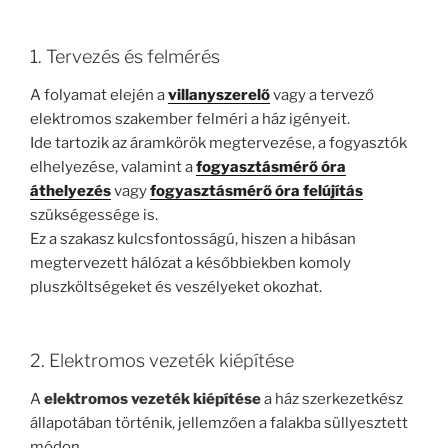
1. Tervezés és felmérés
A folyamat elején a
villanyszerelő
vagy a tervező
elektromos szakember felméri a ház igényeit.
Ide tartozik az áramkörök megtervezése, a fogyasztók
elhelyezése, valamint a
fogyasztásmérő óra
áthelyezés
vagy
fogyasztásmérő óra felújítás
szükségessége is.
Ez a szakasz kulcsfontosságú, hiszen a hibásan
megtervezett hálózat a későbbiekben komoly
pluszköltségeket és veszélyeket okozhat.
2. Elektromos vezeték kiépítése
A
elektromos vezeték kiépítése
a ház szerkezetkész
állapotában történik, jellemzően a falakba süllyesztett
módon.