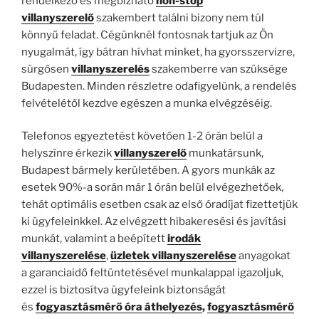
rendelkező és megbízható
non-stop
villanyszerelő
szakembert találni bizony nem túl
könnyű feladat. Cégünknél fontosnak tartjuk az Ön
nyugalmát, így bátran hívhat minket, ha gyorsszervizre,
sürgősen
villanyszerelés
szakemberre van szüksége
Budapesten. Minden részletre odafigyelünk, a rendelés
felvételétől kezdve egészen a munka elvégzéséig.
Telefonos egyeztetést követően 1-2 órán belül a
helyszínre érkezik
villanyszerelő
munkatársunk,
Budapest bármely kerületében. A gyors munkák az
esetek 90%-a során már 1 órán belül elvégezhetőek,
tehát optimális esetben csak az első óradíjat fizettetjük
ki ügyfeleinkkel. Az elvégzett hibakeresési és javítási
munkát, valamint a beépített
irodák
villanyszerelése
,
üzletek villanyszerelése
anyagokat
a garanciaidő feltüntetésével munkalappal igazoljuk,
ezzel is biztosítva ügyfeleink biztonságát
és
fogyasztásmérő óra áthelyezés
,
fogyasztásmérő