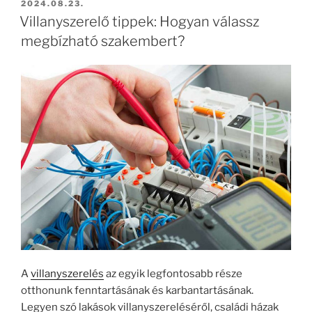
BEKÜLDVE:
2024.08.23.
Villanyszerelő tippek: Hogyan válassz
megbízható szakembert?
A
villanyszerelés
az egyik legfontosabb része
otthonunk fenntartásának és karbantartásának.
Legyen szó lakások villanyszereléséről, családi házak