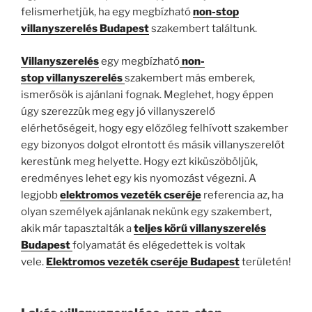
felismerhetjük, ha egy megbízható
non-stop
villanyszerelés Budapest
szakembert találtunk.
Villanyszerelés
egy megbízható
non-
stop
villanyszerelés
szakembert más emberek,
ismerősök is ajánlani fognak. Meglehet, hogy éppen
úgy szerezzük meg egy jó villanyszerelő
elérhetőségeit, hogy egy előzőleg felhívott szakember
egy bizonyos dolgot elrontott és másik villanyszerelőt
kerestünk meg helyette. Hogy ezt kiküszöböljük,
eredményes lehet egy kis nyomozást végezni. A
legjobb
elektromos vezeték cseréje
referencia az, ha
olyan személyek ajánlanak nekünk egy szakembert,
akik már tapasztalták a
teljes körű villanyszerelés
Budapest
folyamatát és elégedettek is voltak
vele.
Elektromos vezeték cseréje Budapest
területén!