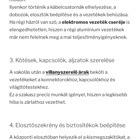
Ilyenkor történik a kábelcsatornák elhelyezése, a
dobozok, elosztók beépítése és a vezetékek behúzása.
Ha régi házról van szó, a
elektromos vezeték cseréje
is
elengedhetetlen, hiszen a régi alumínium vezetékek
már nem felelnek meg a mai teljesítményigényeknek.
3. Kötések, kapcsolók, aljzatok szerelése
A vakolás után a
villanyszerelő árak
beköti a
vezetékeket a konnektorokhoz, kapcsolókhoz és
világítótestekhez.
Ez a szakasz precíz munkát igényel, hiszen a legkisebb
hiba is zárlathoz vezethet.
4. Elosztószekrény és biztosítékok beépítése
A központi elosztóban helyezik el a kismegszakítókat, a