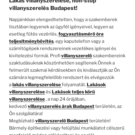
Lakás villanyszerelése, non-stop
villanyszerelés Budapest!
Napjainkban elengedhetetlen, hogy a szakemberek
tisztában legyenek az ügyfél igényeivel, legyen az
esetleg fűtés vezérlés,
fogyasztásmérő óra
teljesítménybővítés
, egy kaputelefon vagy a
számítógépek rendszereinek vezetékes igényei és
kivitelezési formái. Profi
villanyszerelő
szakembereink
szaktudásuknak köszönhetően segítenek Önnek a
felmerült szakmai kérdésekben és kiválasztják az Ön
számára legmegfelelőbb rendszert és elvégezzük
a
lakás villanyszerelése
folyamatát.
Lakások
villanyszerelése
és
Lakások teljes körű
villanyszerelése
, a nap 24 órájában,
kedvező
villanyszerelés árak Budapest
területén, az
Ön szolgálatára!
Megbízható
villanyszerelő
Budapest
területén!
Bármely építkezési vagy felújítási munkálatot célszerű