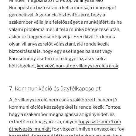
Minden
megbízható non-stop villanyszerelő
Budapesten
biztosítania kell a munkája minőségét
garanciával. A garancia biztosíték arra, hogy a
szakember vállalja a felelősséget a munkájáért, és ha
valami probléma merül fel a munka befejezése után,
akkor azt ingyenesen kijavítja. Ezen kívül érdemes
olyan villanyszerelőt választani, aki rendelkezik
biztosítással is, hogy egy esetleges baleset vagy
káresemény esetén ne te legyél az, aki viseli a
költségeket,
kedvező non-stop villanyszerelés árak
.
7. Kommunikáció és ügyfélkapcsolat
A jó villanyszerelő nem csak szakképzett, hanem jó
kommunikációs készségekkel is rendelkezik. Fontos,
hogy a szakember meghallgassa az igényeidet, és
érthetően elmagyarázza, milyen
fogyasztásmérő óra
áthelyezési munkát
fog végezni, milyen anyagokat fog