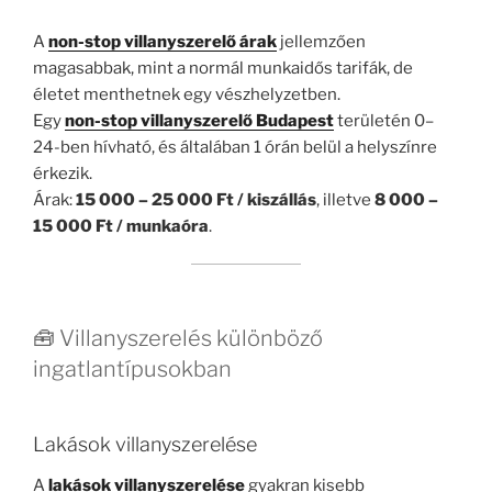
A
non-stop villanyszerelő árak
jellemzően
magasabbak, mint a normál munkaidős tarifák, de
életet menthetnek egy vészhelyzetben.
Egy
non-stop villanyszerelő Budapest
területén 0–
24-ben hívható, és általában 1 órán belül a helyszínre
érkezik.
Árak:
15 000 – 25 000 Ft / kiszállás
, illetve
8 000 –
15 000 Ft / munkaóra
.
🧰 Villanyszerelés különböző
ingatlantípusokban
Lakások villanyszerelése
A
lakások villanyszerelése
gyakran kisebb