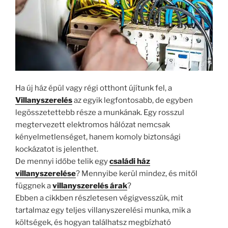
Ha új ház épül vagy régi otthont újítunk fel, a
Villanyszerelés
az egyik legfontosabb, de egyben
legösszetettebb része a munkának. Egy rosszul
megtervezett elektromos hálózat nemcsak
kényelmetlenséget, hanem komoly biztonsági
kockázatot is jelenthet.
De mennyi időbe telik egy
családi ház
villanyszerelése
? Mennyibe kerül mindez, és mitől
függnek a
villanyszerelés árak
?
Ebben a cikkben részletesen végigvesszük, mit
tartalmaz egy teljes villanyszerelési munka, mik a
költségek, és hogyan találhatsz megbízható