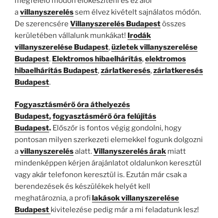
megfelelő módon előkészíteni és ez alól
a
villanyszerelés
sem élvez kivételt sajnálatos módón.
De szerencsére
Villanyszerelés Budapest
összes
kerületében vállalunk munkákat!
Irodák
villanyszerelése Budapest
,
üzletek villanyszerelése
Budapest
.
Elektromos hibaelhárítás
,
elektromos
hibaelhárítás Budapest
,
zárlatkeresés
,
zárlatkeresés
Budapest
.
Fogyasztásmérő óra áthelyezés
Budapest
,
fogyasztásmérő óra felújítás
Budapest
.
Előszőr is fontos végig gondolni, hogy
pontosan milyen szerkezeti elemekkel fogunk dolgozni
a
villanyszerelés
alatt.
Villanyszerelés árak
miatt
mindenképpen kérjen árajánlatot oldalunkon keresztül
vagy akár telefonon keresztül is. Ezután már csak a
berendezések és készülékek helyét kell
meghatároznia, a profi
lakások villanyszerelése
Budapest
kivitelezése pedig már a mi feladatunk lesz!