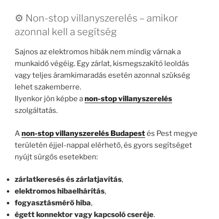
⚙️ Non-stop villanyszerelés – amikor
azonnal kell a segítség
Sajnos az elektromos hibák nem mindig várnak a
munkaidő végéig. Egy zárlat, kismegszakító leoldás
vagy teljes áramkimaradás esetén azonnal szükség
lehet szakemberre.
Ilyenkor jön képbe a
non-stop villanyszerelés
szolgáltatás.
A
non-stop villanyszerelés Budapest
és Pest megye
területén éjjel-nappal elérhető, és gyors segítséget
nyújt sürgős esetekben:
zárlatkeresés és zárlatjavítás
,
elektromos hibaelhárítás
,
fogyasztásmérő hiba
,
égett konnektor vagy kapcsoló cseréje
.