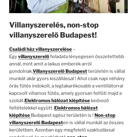
Villanyszerelés, non-stop
villanyszerelő Budapest!
Családi ház villanyszerelése
–
Egy
villanyszerelő
feladata lényegesen összetettebb
annál, mint amit a laikus emberek arról
gondolnak.
Villanyszerelő Budapest
területén is vállal
munkát akár gyors kiszállással ! Ahol csak napi néhány
órás fűtés indokolt, a legtakarékosabb a ventillátorral
kapcsolt villamos fűtés, amely gyorsan felfűti majd a
szobát.
Elektromos hálózat kiépítése
kedvező
feltételekkel együtt.
Elektromos hálózat
kiépítése
Budapest egész területén is !
Non-stop
villanyszerelő Budapest
en is vállal munkát az összes
kerületben. Azonban egy megfelelő szaktudással