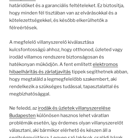
határidőket és a garanciális feltételeket. Ez biztosítja,
hogy minden fél tisztában van az elvárásokkal és a
kötelezettségekkel, és később elkerülhetők a
félreértések.
A megfelelő villanyszerelő kiválasztása
kulcsfontosságú ahhoz, hogy otthonod, üzleted vagy
irodád villamos rendszere biztonságosan és
hatékonyan működjön. A fent említett
elektromos
hibaelhárítás és zárlatjavítás
tippek segíthetnek abban,
hogy megtaláld a legmegfelelőbb szakembert, aki
rendelkezik a szükséges tudással, tapasztalattal és
megbízhatósággal.
Ne feledd, az
irodák és üzletek villanyszerelése
Budapesten
különösen hasznos lehet váratlan
problémák esetén, így érdemes olyan villanyszerelőt
választani, aki bármikor elérhető és készen áll a
segítségnyújtásra. Legyen szó lakások, családi házak,