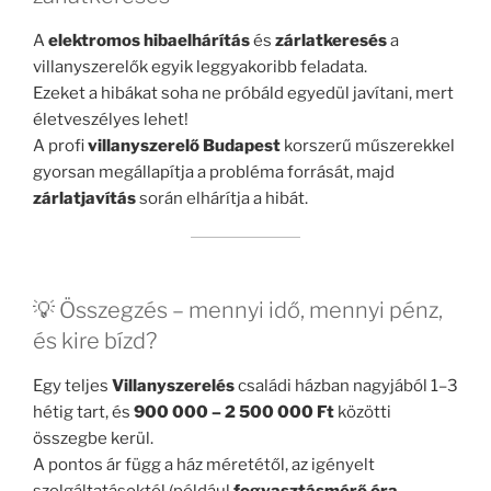
A
elektromos hibaelhárítás
és
zárlatkeresés
a
villanyszerelők egyik leggyakoribb feladata.
Ezeket a hibákat soha ne próbáld egyedül javítani, mert
életveszélyes lehet!
A profi
villanyszerelő Budapest
korszerű műszerekkel
gyorsan megállapítja a probléma forrását, majd
zárlatjavítás
során elhárítja a hibát.
💡 Összegzés – mennyi idő, mennyi pénz,
és kire bízd?
Egy teljes
Villanyszerelés
családi házban nagyjából 1–3
hétig tart, és
900 000 – 2 500 000 Ft
közötti
összegbe kerül.
A pontos ár függ a ház méretétől, az igényelt