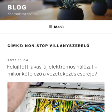
Tartalomhoz
BLOG
Kapcsolatot építünk
Menü
CÍMKE:
NON-STOP VILLANYSZERELŐ
BEKÜLDVE:
2025.11.04.
Felújított lakás, új elektromos hálózat –
mikor kötelező a vezetékezés cseréje?