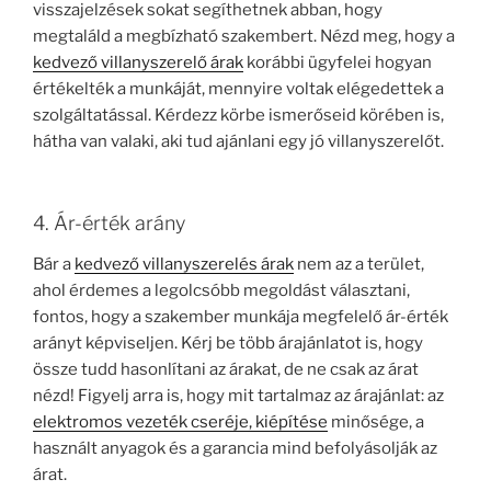
visszajelzések sokat segíthetnek abban, hogy
megtaláld a megbízható szakembert. Nézd meg, hogy a
kedvező villanyszerelő árak
korábbi ügyfelei hogyan
értékelték a munkáját, mennyire voltak elégedettek a
szolgáltatással. Kérdezz körbe ismerőseid körében is,
hátha van valaki, aki tud ajánlani egy jó villanyszerelőt.
4. Ár-érték arány
Bár a
kedvező villanyszerelés árak
nem az a terület,
ahol érdemes a legolcsóbb megoldást választani,
fontos, hogy a szakember munkája megfelelő ár-érték
arányt képviseljen. Kérj be több árajánlatot is, hogy
össze tudd hasonlítani az árakat, de ne csak az árat
nézd! Figyelj arra is, hogy mit tartalmaz az árajánlat: az
elektromos vezeték cseréje, kiépítése
minősége, a
használt anyagok és a garancia mind befolyásolják az
árat.