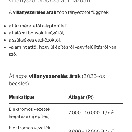
villanyszerelés családi házban?
A
villanyszerelés árak
több tényezőtől függnek:
a ház méretétől (alapterület),
a hálózat bonyolultságától,
a szükséges eszközöktől,
valamint attól, hogy új építésről vagy felújításról van
szó.
Átlagos
villanyszerelés árak
(2025-ös
becslés):
Munkatípus
Átlagár (Ft)
Elektromos vezeték
7 000 – 10 000 Ft / m²
kiépítése (új építés)
Elektromos vezeték
9 000 – 12 000 Ft / m²