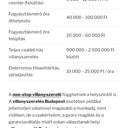
cseréje (felújítás)
Fogyasztásmérő óra
40 000 – 100 000 Ft
áthelyezés
Fogyasztásmérő óra
20 000 – 60 000 Ft
felújítás
Teljes családi ház
900 000 – 2 500 000 Ft
villanyszerelés
között
Elektromos hibaelhárítás,
10 000 – 25 000 Ft / óra
zárlatjavítás
A
non-stop villanyszerelő
függhetnek a helyszíntől is.
A
villanyszerelés Budapest
esetében például
jellemzően valamivel magasabb a munkadíj, mint
vidéken, de a szakértelem, a gyors reagálás és a
garanciavállalás miatt sokan választanak helyi