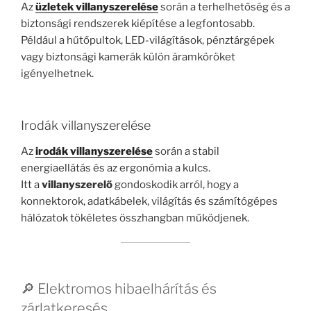
Az
üzletek villanyszerelése
során a terhelhetőség és a
biztonsági rendszerek kiépítése a legfontosabb.
Például a hűtőpultok, LED-világítások, pénztárgépek
vagy biztonsági kamerák külön áramköröket
igényelhetnek.
Irodák villanyszerelése
Az
irodák villanyszerelése
során a stabil
energiaellátás és az ergonómia a kulcs.
Itt a
villanyszerelő
gondoskodik arról, hogy a
konnektorok, adatkábelek, világítás és számítógépes
hálózatok tökéletes összhangban működjenek.
🔎 Elektromos hibaelhárítás és
zárlatkeresés